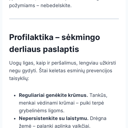
požymiams – nebedelskite.
Profilaktika – sėkmingo
derliaus paslaptis
Uogų ligas, kaip ir peršalimus, lengviau užkirsti
negu gydyti. Štai keletas esminių prevencijos
taisyklių:
Reguliariai genėkite krūmus.
Tankūs,
menkai vėdinami krūmai – puiki terpė
grybelinėms ligoms.
Nepersistenkite su laistymu.
Drėgna
žemė – palanki aplinka valkčiai.