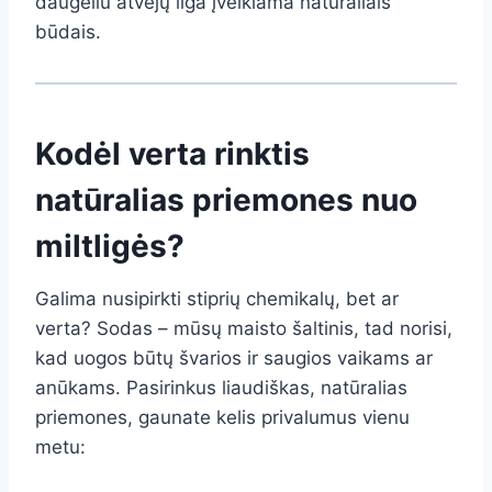
daugeliu atvejų liga įveikiama natūraliais
būdais.
Kodėl verta rinktis
natūralias priemones nuo
miltligės?
Galima nusipirkti stiprių chemikalų, bet ar
verta? Sodas – mūsų maisto šaltinis, tad norisi,
kad uogos būtų švarios ir saugios vaikams ar
anūkams. Pasirinkus liaudiškas, natūralias
priemones, gaunate kelis privalumus vienu
metu: