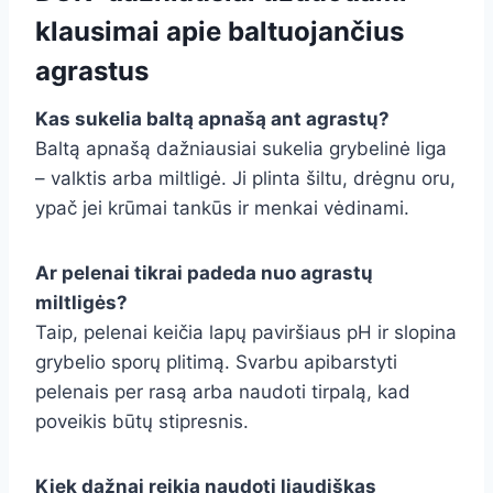
klausimai apie baltuojančius
agrastus
Kas sukelia baltą apnašą ant agrastų?
Baltą apnašą dažniausiai sukelia grybelinė liga
– valktis arba miltligė. Ji plinta šiltu, drėgnu oru,
ypač jei krūmai tankūs ir menkai vėdinami.
Ar pelenai tikrai padeda nuo agrastų
miltligės?
Taip, pelenai keičia lapų paviršiaus pH ir slopina
grybelio sporų plitimą. Svarbu apibarstyti
pelenais per rasą arba naudoti tirpalą, kad
poveikis būtų stipresnis.
Kiek dažnai reikia naudoti liaudiškas