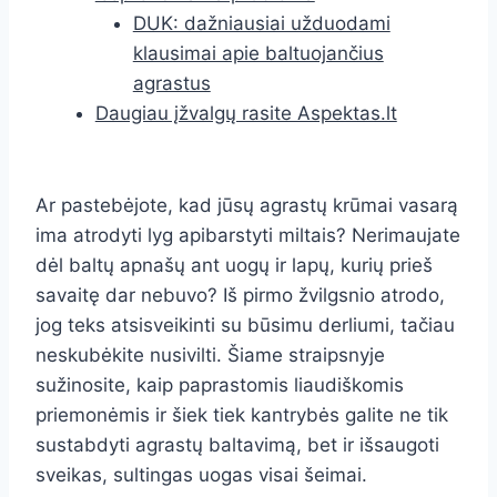
DUK: dažniausiai užduodami
klausimai apie baltuojančius
agrastus
Daugiau įžvalgų rasite Aspektas.lt
Ar pastebėjote, kad jūsų agrastų krūmai vasarą
ima atrodyti lyg apibarstyti miltais? Nerimaujate
dėl baltų apnašų ant uogų ir lapų, kurių prieš
savaitę dar nebuvo? Iš pirmo žvilgsnio atrodo,
jog teks atsisveikinti su būsimu derliumi, tačiau
neskubėkite nusivilti. Šiame straipsnyje
sužinosite, kaip paprastomis liaudiškomis
priemonėmis ir šiek tiek kantrybės galite ne tik
sustabdyti agrastų baltavimą, bet ir išsaugoti
sveikas, sultingas uogas visai šeimai.