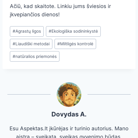
Ačiū, kad skaitote. Linkiu jums šviesios ir
įkvepiančios dienos!
Post
#
Agrastų ligos
#
Ekologiška sodininkystė
Tags:
#
Liaudiški metodai
#
Miltligės kontrolė
#
natūralios priemonės
Dovydas A.
Esu Aspektas.lt įkūrėjas ir turinio autorius. Mano
aistra – sveikata, sveikas gyvenimo būdas,