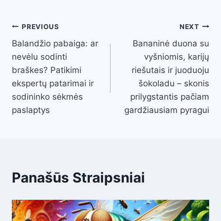
Post
PREVIOUS
NEXT
Balandžio pabaiga: ar
Bananinė duona su
navigation
nevėlu sodinti
vyšniomis, karijų
braškes? Patikimi
riešutais ir juoduoju
ekspertų patarimai ir
šokoladu – skonis
sodininko sėkmės
prilygstantis pačiam
paslaptys
gardžiausiam pyragui
Panašūs Straipsniai