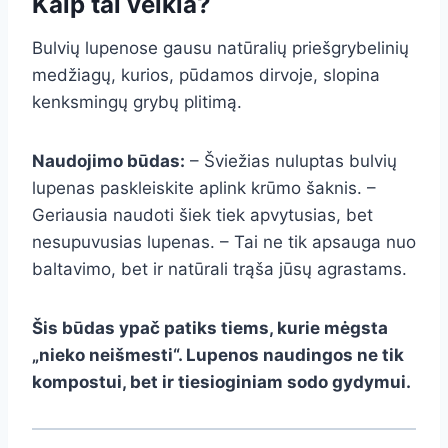
Kaip tai veikia?
Bulvių lupenose gausu natūralių priešgrybelinių
medžiagų, kurios, pūdamos dirvoje, slopina
kenksmingų grybų plitimą.
Naudojimo būdas:
– Šviežias nuluptas bulvių
lupenas paskleiskite aplink krūmo šaknis. –
Geriausia naudoti šiek tiek apvytusias, bet
nesupuvusias lupenas. – Tai ne tik apsauga nuo
baltavimo, bet ir natūrali trąša jūsų agrastams.
Šis būdas ypač patiks tiems, kurie mėgsta
„nieko neišmesti“. Lupenos naudingos ne tik
kompostui, bet ir tiesioginiam sodo gydymui.