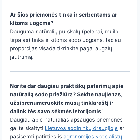
Ar šios priemonės tinka ir serbentams ar
kitoms uogoms?
Dauguma natūralių purškalų (pelenai, muilo
tirpalas) tinka ir kitoms sodo uogoms, tačiau
proporcijas visada tikrinkite pagal augalų
jautrumą.
Norite dar daugiau praktiškų patarimų apie
natūralią sodo priežiūrą? Sekite naujienas,
užsiprenumeruokite mūsų tinklaraštį ir
dalinkitės savo sėkmės istorijomis!
Daugiau apie natūralias apsaugos priemones
galite skaityti
Lietuvos sodininkų draugijoje
ar
pasisemti patirties iš
agronomijos specialistų