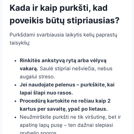
Kada ir kaip purkšti, kad
poveikis būtų stipriausias?
Purkšdami svarbiausia laikytis kelių paprastų
taisyklių:
Rinkitės ankstyvą rytą arba vėlyvą
vakarą.
Saulė stipriai nešviečia, nebus
augalui streso.
Jei naudojate pelenus – purkškite, kai
lapai šlapi nuo rasos.
Procedūrą kartokite ne rečiau kaip 2
kartus per savaitę, ypač po lietaus.
Neužmirškite purkšti ne tik viršutinę, bet ir
apatinę lapų pusę – ten dažnai slepiasi
grybelio sporos.