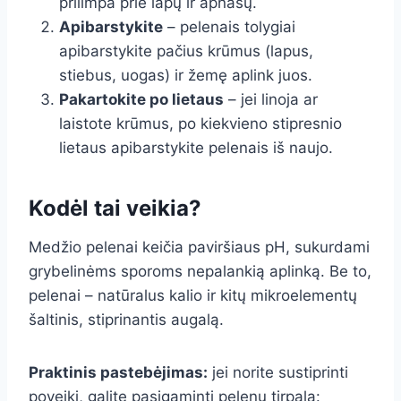
prilimpa prie lapų ir apnašų.
Apibarstykite
– pelenais tolygiai
apibarstykite pačius krūmus (lapus,
stiebus, uogas) ir žemę aplink juos.
Pakartokite po lietaus
– jei linoja ar
laistote krūmus, po kiekvieno stipresnio
lietaus apibarstykite pelenais iš naujo.
Kodėl tai veikia?
Medžio pelenai keičia paviršiaus pH, sukurdami
grybelinėms sporoms nepalankią aplinką. Be to,
pelenai – natūralus kalio ir kitų mikroelementų
šaltinis, stiprinantis augalą.
Praktinis pastebėjimas:
jei norite sustiprinti
poveikį, galite pasigaminti pelenų tirpalą: