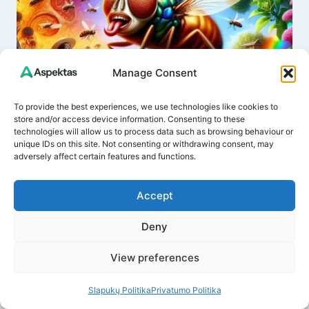
Manage Consent
To provide the best experiences, we use technologies like cookies to
store and/or access device information. Consenting to these
technologies will allow us to process data such as browsing behaviour or
unique IDs on this site. Not consenting or withdrawing consent, may
adversely affect certain features and functions.
Svogūninė musė: kaip natūraliai
Accept
apsaugoti ir išsaugoti derlių?
Veiksmingas būdas, kurį privalo
Deny
žinoti kiekvienas daržininkas
View preferences
By
Dovydas A.
July 12, 2025
Slapukų Politika
Privatumo Politika