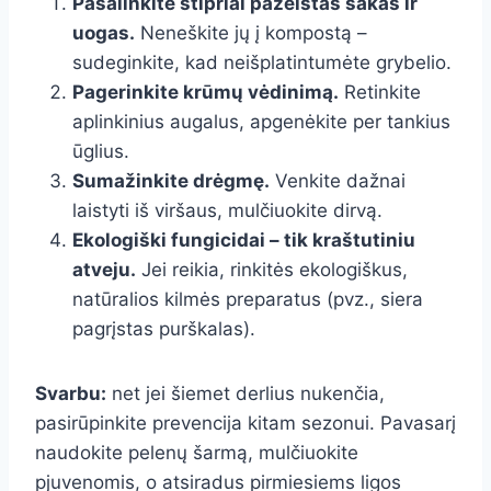
Pašalinkite stipriai pažeistas šakas ir
uogas.
Neneškite jų į kompostą –
sudeginkite, kad neišplatintumėte grybelio.
Pagerinkite krūmų vėdinimą.
Retinkite
aplinkinius augalus, apgenėkite per tankius
ūglius.
Sumažinkite drėgmę.
Venkite dažnai
laistyti iš viršaus, mulčiuokite dirvą.
Ekologiški fungicidai – tik kraštutiniu
atveju.
Jei reikia, rinkitės ekologiškus,
natūralios kilmės preparatus (pvz., siera
pagrįstas purškalas).
Svarbu:
net jei šiemet derlius nukenčia,
pasirūpinkite prevencija kitam sezonui. Pavasarį
naudokite pelenų šarmą, mulčiuokite
pjuvenomis, o atsiradus pirmiesiems ligos