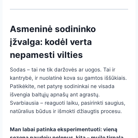
Asmeninė sodininko
įžvalga: kodėl verta
nepamesti vilties
Sodas – tai ne tik daržovės ar uogos. Tai ir
kantrybė, ir nuolatinė kova su gamtos iššūkiais.
Patikėkite, net patyrę sodininkai ne visada
išvengia baltųjų apnašų ant agrastų.
Svarbiausia – reaguoti laiku, pasirinkti saugius,
natūralius būdus ir išmokti džiaugtis procesu.
Man labai patinka eksperimentuoti: vieną
sezoną naudoju pelenus, kitą – muilo tirpalą,