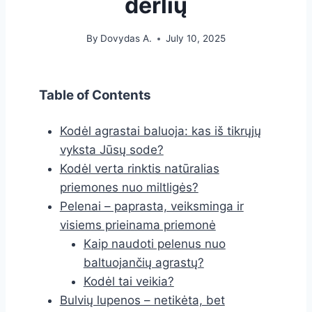
derlių
By
Dovydas A.
July 10, 2025
Table of Contents
Kodėl agrastai baluoja: kas iš tikrųjų
vyksta Jūsų sode?
Kodėl verta rinktis natūralias
priemones nuo miltligės?
Pelenai – paprasta, veiksminga ir
visiems prieinama priemonė
Kaip naudoti pelenus nuo
baltuojančių agrastų?
Kodėl tai veikia?
Bulvių lupenos – netikėta, bet