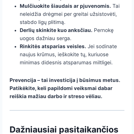
Mulčiuokite šiaudais ar pjuvenomis.
Tai
neleidžia drėgmei per greitai užsistovėti,
stabdo ligų plitimą.
Derlių skinkite kuo anksčiau.
Pernokę
uogos dažniau serga.
Rinkitės atsparias veisles.
Jei sodinate
naujus krūmus, ieškokite tų, kuriuose
minimas didesnis atsparumas miltligei.
Prevencija – tai investicija į būsimus metus.
Patikėkite, keli papildomi veiksmai dabar
reiškia mažiau darbo ir streso vėliau.
Dažniausiai pasitaikančios