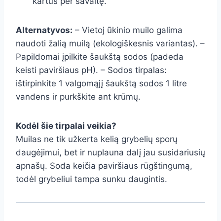
kartus per savaitę.
Alternatyvos:
– Vietoj ūkinio muilo galima
naudoti žalią muilą (ekologiškesnis variantas). –
Papildomai įpilkite šaukštą sodos (padeda
keisti paviršiaus pH). – Sodos tirpalas:
ištirpinkite 1 valgomąjį šaukštą sodos 1 litre
vandens ir purkškite ant krūmų.
Kodėl šie tirpalai veikia?
Muilas ne tik užkerta kelią grybelių sporų
daugėjimui, bet ir nuplauna dalį jau susidariusių
apnašų. Soda keičia paviršiaus rūgštingumą,
todėl grybeliui tampa sunku daugintis.