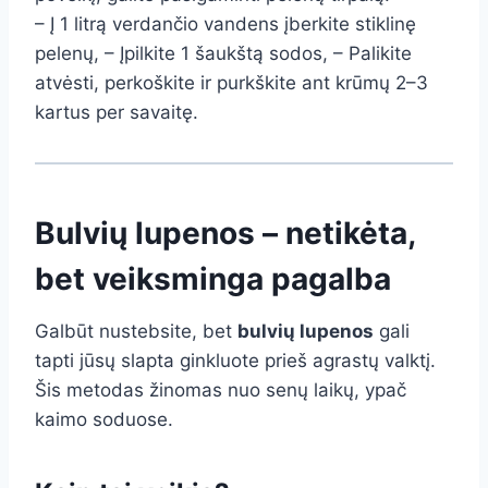
– Į 1 litrą verdančio vandens įberkite stiklinę
pelenų, – Įpilkite 1 šaukštą sodos, – Palikite
atvėsti, perkoškite ir purkškite ant krūmų 2–3
kartus per savaitę.
Bulvių lupenos – netikėta,
bet veiksminga pagalba
Galbūt nustebsite, bet
bulvių lupenos
gali
tapti jūsų slapta ginkluote prieš agrastų valktį.
Šis metodas žinomas nuo senų laikų, ypač
kaimo soduose.