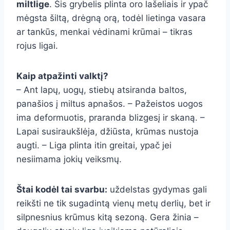
miltlige
. Šis grybelis plinta oro lašeliais ir ypač
mėgsta šiltą, drėgną orą, todėl lietinga vasara
ar tankūs, menkai vėdinami krūmai – tikras
rojus ligai.
Kaip atpažinti valktį?
– Ant lapų, uogų, stiebų atsiranda baltos,
panašios į miltus apnašos. – Pažeistos uogos
ima deformuotis, praranda blizgesį ir skaną. –
Lapai susiraukšlėja, džiūsta, krūmas nustoja
augti. – Liga plinta itin greitai, ypač jei
nesiimama jokių veiksmų.
Štai kodėl tai svarbu:
uždelstas gydymas gali
reikšti ne tik sugadintą vienų metų derlių, bet ir
silpnesnius krūmus kitą sezoną. Gera žinia –