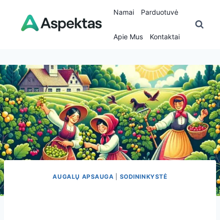
Skip
Namai
Parduotuvė
to
content
Apie Mus
Kontaktai
AUGALŲ APSAUGA
|
SODININKYSTĖ