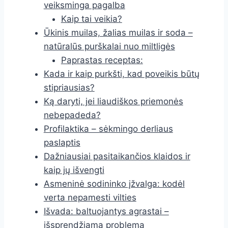
veiksminga pagalba
Kaip tai veikia?
Ūkinis muilas, žalias muilas ir soda –
natūralūs purškalai nuo miltligės
Paprastas receptas:
Kada ir kaip purkšti, kad poveikis būtų
stipriausias?
Ką daryti, jei liaudiškos priemonės
nebepadeda?
Profilaktika – sėkmingo derliaus
paslaptis
Dažniausiai pasitaikančios klaidos ir
kaip jų išvengti
Asmeninė sodininko įžvalga: kodėl
verta nepamesti vilties
Išvada: baltuojantys agrastai –
išsprendžiama problema