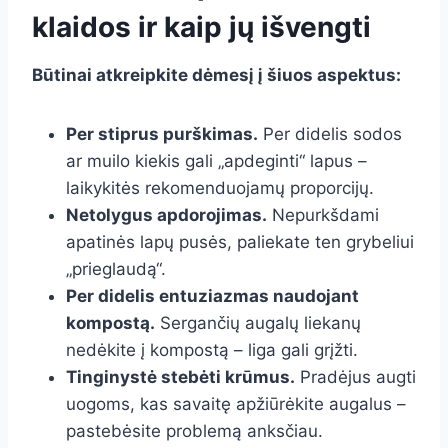
klaidos ir kaip jų išvengti
Būtinai atkreipkite dėmesį į šiuos aspektus:
Per stiprus purškimas.
Per didelis sodos
ar muilo kiekis gali „apdeginti“ lapus –
laikykitės rekomenduojamų proporcijų.
Netolygus apdorojimas.
Nepurkšdami
apatinės lapų pusės, paliekate ten grybeliui
„prieglaudą“.
Per didelis entuziazmas naudojant
kompostą.
Sergančių augalų liekanų
nedėkite į kompostą – liga gali grįžti.
Tinginystė stebėti krūmus.
Pradėjus augti
uogoms, kas savaitę apžiūrėkite augalus –
pastebėsite problemą anksčiau.