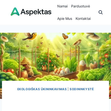
Skip
Namai
Parduotuvė
to
content
Apie Mus
Kontaktai
EKOLOGIŠKAS ŪKININKAVIMAS
|
SODININKYSTĖ