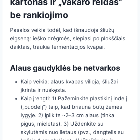
kartonas ir „vakaro reidas“
be rankiojimo
Pasalos veikia todėl, kad išnaudoja šliužų
elgseną: ieško drėgmės, slepiasi po plokščiais
daiktais, traukia fermentacijos kvapai.
Alaus gaudyklės be netvarkos
Kaip veikia: alaus kvapas vilioja, šliužai
įkrinta ir nuskęsta.
Kaip įrengti: 1) Pažeminkite plastikinį indelį
(„puodelį“) taip, kad briauna būtų žemės
lygyje. 2) Įpilkite ~2–3 cm alaus (tinka
pigus, mielėtas). 3) Uždenkite su
skylutėmis nuo lietaus (pvz., dangtelis su