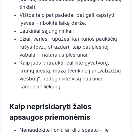
tinklai).
Vištos taip pat padeda, bet gali kapstyti
lysves – ribokite laiką darže.
Laukiniai sąjungininkai:
Ežiai, varlės, rupūžės, kai kurios paukščių
rūšys (pvz., strazdai), taip pat plėšrieji
vabalai – natūralūs plėšrūnai.
Kaip juos pritraukti: palikite gyvatvorę,
krūmų juostą, mažą tvenkinėlį ar „vabzdžių
viešbutį“, nedeginkite visų „laukinio
kampelio“ liekanų.
Kaip neprisidaryti žalos
apsaugos priemonėmis
Nenaudokite lipnių ar klijų spąstų – jie