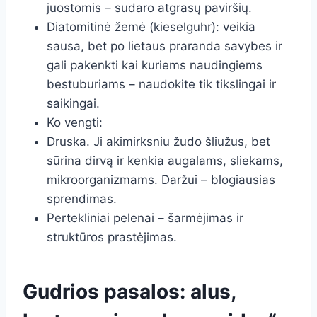
juostomis – sudaro atgrasų paviršių.
Diatomitinė žemė (kieselguhr): veikia
sausa, bet po lietaus praranda savybes ir
gali pakenkti kai kuriems naudingiems
bestuburiams – naudokite tik tikslingai ir
saikingai.
Ko vengti:
Druska. Ji akimirksniu žudo šliužus, bet
sūrina dirvą ir kenkia augalams, sliekams,
mikroorganizmams. Daržui – blogiausias
sprendimas.
Pertekliniai pelenai – šarmėjimas ir
struktūros prastėjimas.
Gudrios pasalos: alus,