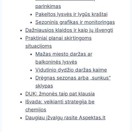
parinkimas
Pakeltos lysvės ir lygūs kraštai
Sezoninis grafikas ir monitoringas
Dažniausios klaidos ir kaip jų išvengti
Praktiniai planai skirtingoms
situacijoms
Mažas miesto daržas ar
balkoninės lysvės
Vidutinio dydžio daržas kaime
Drėgnas sezonas arba „sunkus"
sklypas
DUK: žmonės taip pat klausia
Išvada: veikianti strategija be
chemijos
Daugiau įžvalgų rasite Aspektas.lt