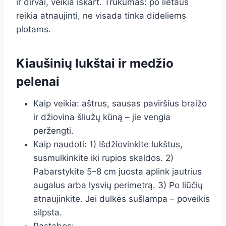
ir dirvai, veikia iškart. Trūkumas: po lietaus
reikia atnaujinti, ne visada tinka dideliems
plotams.
Kiaušinių lukštai ir medžio
pelenai
Kaip veikia: aštrus, sausas paviršius braižo
ir džiovina šliužų kūną – jie vengia
peržengti.
Kaip naudoti: 1) Išdžiovinkite lukštus,
susmulkinkite iki rupios skaldos. 2)
Pabarstykite 5–8 cm juosta aplink jautrius
augalus arba lysvių perimetrą. 3) Po liūčių
atnaujinkite. Jei dulkės sušlampa – poveikis
silpsta.