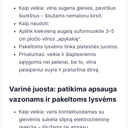
Kaip veikia: vilna sugeria gleives, paviršius
šiurkštus – šliužams nemalonu kirsti.
Kaip naudoti:
Aplink kiekvieną augalą suformuokite 3–5
cm pločio vilnos „apykaklę“.
Pakeltoms lysvėms tinka platesnės juostos.
Privalumas: veikia ir šlaptesnėmis
sąlygomis nei pelenai, be to, vilna
palaipsniui suyra ir praturtina dirvą.
Varinė juosta: patikima apsauga
vazonams ir pakeltoms lysvėms
Kaip veikia: varis kontaktuodamas su
gleivėmis sukelia silpną elektrocheminę
reakciją – šliužams tai atgrasu.