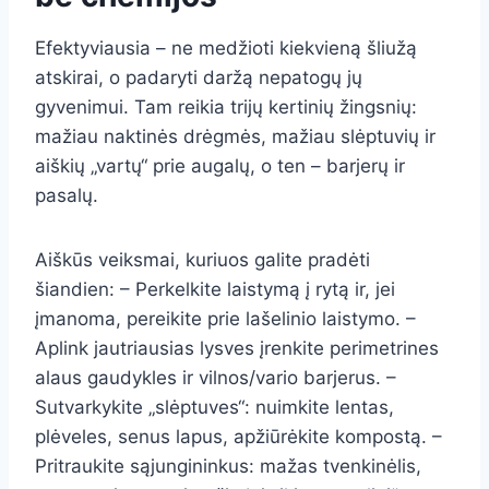
Efektyviausia – ne medžioti kiekvieną šliužą
atskirai, o padaryti daržą nepatogų jų
gyvenimui. Tam reikia trijų kertinių žingsnių:
mažiau naktinės drėgmės, mažiau slėptuvių ir
aiškių „vartų“ prie augalų, o ten – barjerų ir
pasalų.
Aiškūs veiksmai, kuriuos galite pradėti
šiandien: – Perkelkite laistymą į rytą ir, jei
įmanoma, pereikite prie lašelinio laistymo. –
Aplink jautriausias lysves įrenkite perimetrines
alaus gaudykles ir vilnos/vario barjerus. –
Sutvarkykite „slėptuves“: nuimkite lentas,
plėveles, senus lapus, apžiūrėkite kompostą. –
Pritraukite sąjungininkus: mažas tvenkinėlis,