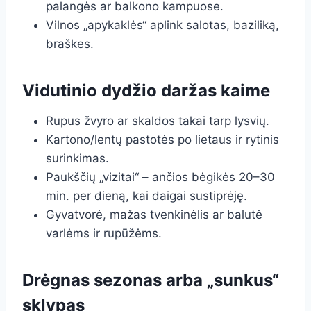
palangės ar balkono kampuose.
Vilnos „apykaklės“ aplink salotas, baziliką,
braškes.
Vidutinio dydžio daržas kaime
Rupus žvyro ar skaldos takai tarp lysvių.
Kartono/lentų pastotės po lietaus ir rytinis
surinkimas.
Paukščių „vizitai“ – ančios bėgikės 20–30
min. per dieną, kai daigai sustiprėję.
Gyvatvorė, mažas tvenkinėlis ar balutė
varlėms ir rupūžėms.
Drėgnas sezonas arba „sunkus“
sklypas