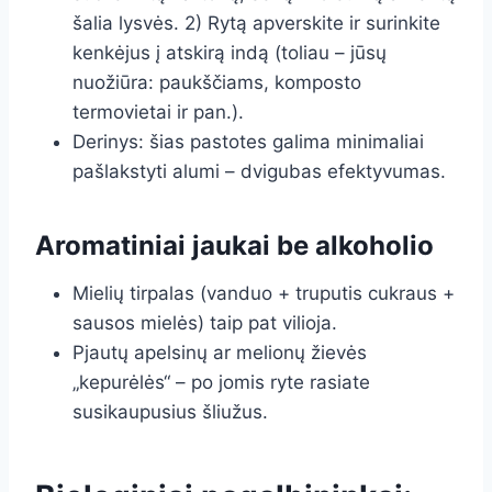
šalia lysvės. 2) Rytą apverskite ir surinkite
kenkėjus į atskirą indą (toliau – jūsų
nuožiūra: paukščiams, komposto
termovietai ir pan.).
Derinys: šias pastotes galima minimaliai
pašlakstyti alumi – dvigubas efektyvumas.
Aromatiniai jaukai be alkoholio
Mielių tirpalas (vanduo + truputis cukraus +
sausos mielės) taip pat vilioja.
Pjautų apelsinų ar melionų žievės
„kepurėlės“ – po jomis ryte rasiate
susikaupusius šliužus.