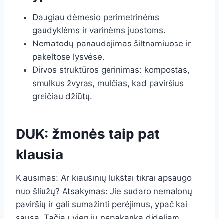
Daugiau dėmesio perimetrinėms
gaudyklėms ir varinėms juostoms.
Nematodų panaudojimas šiltnamiuose ir
pakeltose lysvėse.
Dirvos struktūros gerinimas: kompostas,
smulkus žvyras, mulčias, kad paviršius
greičiau džiūtų.
DUK: žmonės taip pat
klausia
Klausimas: Ar kiaušinių lukštai tikrai apsaugo
nuo šliužų? Atsakymas: Jie sudaro nemalonų
paviršių ir gali sumažinti perėjimus, ypač kai
sausa. Tačiau vien jų nepakanka dideliam