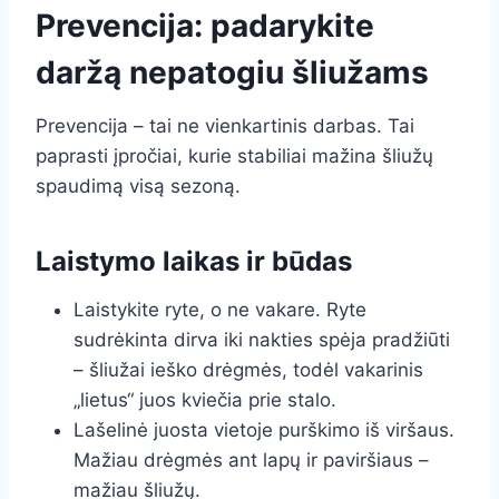
Prevencija: padarykite
daržą nepatogiu šliužams
Prevencija – tai ne vienkartinis darbas. Tai
paprasti įpročiai, kurie stabiliai mažina šliužų
spaudimą visą sezoną.
Laistymo laikas ir būdas
Laistykite ryte, o ne vakare. Ryte
sudrėkinta dirva iki nakties spėja pradžiūti
– šliužai ieško drėgmės, todėl vakarinis
„lietus“ juos kviečia prie stalo.
Lašelinė juosta vietoje purškimo iš viršaus.
Mažiau drėgmės ant lapų ir paviršiaus –
mažiau šliužų.