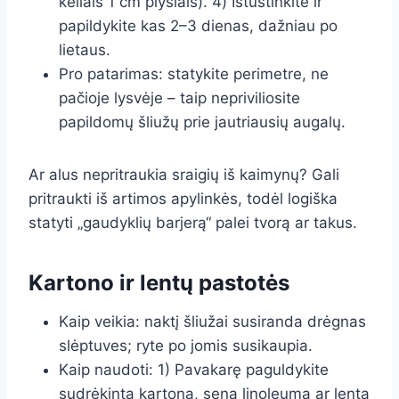
keliais 1 cm plyšiais). 4) Ištuštinkite ir
papildykite kas 2–3 dienas, dažniau po
lietaus.
Pro patarimas: statykite perimetre, ne
pačioje lysvėje – taip nepriviliosite
papildomų šliužų prie jautriausių augalų.
Ar alus nepritraukia sraigių iš kaimynų? Gali
pritraukti iš artimos apylinkės, todėl logiška
statyti „gaudyklių barjerą“ palei tvorą ar takus.
Kartono ir lentų pastotės
Kaip veikia: naktį šliužai susiranda drėgnas
slėptuves; ryte po jomis susikaupia.
Kaip naudoti: 1) Pavakarę paguldykite
sudrėkintą kartoną, seną linoleumą ar lentą