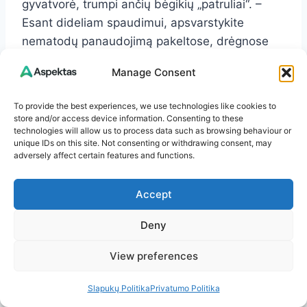
gyvatvorė, trumpi ančių bėgikių „patruliai“. –
Esant dideliam spaudimui, apsvarstykite
nematodų panaudojimą pakeltose, drėgnose
lysvėse.
Manage Consent
Papildoma pastaba apie alternatyvas: kai kurie
To provide the best experiences, we use technologies like cookies to
sodininkai, nepaisant „be chemijos“ principo,
store and/or access device information. Consenting to these
technologies will allow us to process data such as browsing behaviour or
kraštutiniu atveju renkasi ekologiškai
unique IDs on this site. Not consenting or withdrawing consent, may
patvirtintus sprendimus, pvz., geležies fosfato
adversely affect certain features and functions.
masalus. Jei to laikotės, naudokite tik pagal
pakuotės nurodymus ir tik kaip priemonę
Accept
sistemoje, o ne pagrindinį metodą.
Deny
Šių žingsnių derinys ne tik apsaugos dabartinį
View preferences
derlių, bet ir ilgainiui sumažins visą šliužų
populiaciją jūsų sklype. Rezultatas – ramios
Slapukų Politika
Privatumo Politika