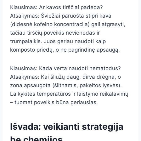
Klausimas: Ar kavos tirščiai padeda?
Atsakymas: Šviežiai paruošta stipri kava
(didesnė kofeino koncentracija) gali atgrasyti,
tačiau tirščių poveikis nevienodas ir
trumpalaikis. Juos geriau naudoti kaip
komposto priedą, o ne pagrindinę apsaugą.
Klausimas: Kada verta naudoti nematodus?
Atsakymas: Kai šliužų daug, dirva drėgna, o
zona apsaugota (šiltnamis, pakeltos lysvės).
Laikykitės temperatūros ir laistymo reikalavimų
– tuomet poveikis būna geriausias.
Išvada: veikianti strategija
be chemijos