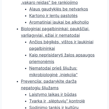
„vakaro reidas" be rankiojimo
Alaus gaudyklės be netvarkos
Kartono ir lentų pastotės
Aromatiniai jaukai be alkoholio
Biologiniai pagalbininkai: paukščiai,
varliagyviai, ežiai ir nematodai
Ančios bėgikės, vištos ir laukiniai
pagalbininkai
Kaip neprisidaryti žalos apsaugos
priemonėmis
Nematodai prieš šliužus:
mikrobiologinė „injekcija"
Prevencija: padarykite daržą
nepatogiu šliužams
Laistymo laikas ir būdas
Tvarka ir „slėptuvių" kontrolė
Sodinimo tankis ir kultūrų