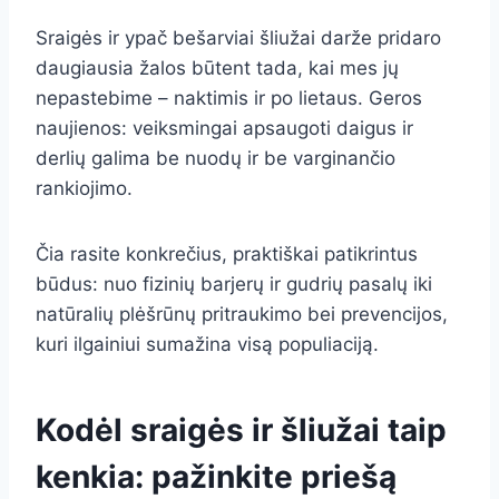
Sraigės ir ypač bešarviai šliužai darže pridaro
daugiausia žalos būtent tada, kai mes jų
nepastebime – naktimis ir po lietaus. Geros
naujienos: veiksmingai apsaugoti daigus ir
derlių galima be nuodų ir be varginančio
rankiojimo.
Čia rasite konkrečius, praktiškai patikrintus
būdus: nuo fizinių barjerų ir gudrių pasalų iki
natūralių plėšrūnų pritraukimo bei prevencijos,
kuri ilgainiui sumažina visą populiaciją.
Kodėl sraigės ir šliužai taip
kenkia: pažinkite priešą