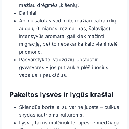
mažiau drėgmės „kišenių“.
Deriniai:
Aplink salotas sodinkite mažiau patrauklių
augalų (timianas, rozmarinas, šalavijas) –
intensyvūs aromatai gali kiek mažinti
migraciją, bet to nepakanka kaip vienintelė
priemonė.
Pasvarstykite „vabzdžių juostas“ ir
gyvatvores – jos pritraukia plėšriuosius
vabalus ir paukščius.
Pakeltos lysvės ir lygūs kraštai
Sklandūs borteliai su varine juosta – puikus
skydas jautrioms kultūroms.
Lysvių takus mulčiuokite rupesne medžiaga