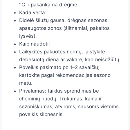
°C ir pakankama drėgmė.
Kada verta:
Didelė šliužų gausa, drėgnas sezonas,
apsaugotos zonos (šiltnamiai, pakeltos
lysvės).
Kaip naudoti:
Laikykitės pakuotės normų, laistykite
debesuotą dieną ar vakare, kad neišdžiūtų.
Poveikis pasimato po 1–2 savaičių;
kartokite pagal rekomendacijas sezono
metu.
Privalumas: taiklus sprendimas be
cheminių nuodų. Trūkumas: kaina ir
sezoniškumas; atviroms, sausoms vietoms
poveikis silpnesnis.