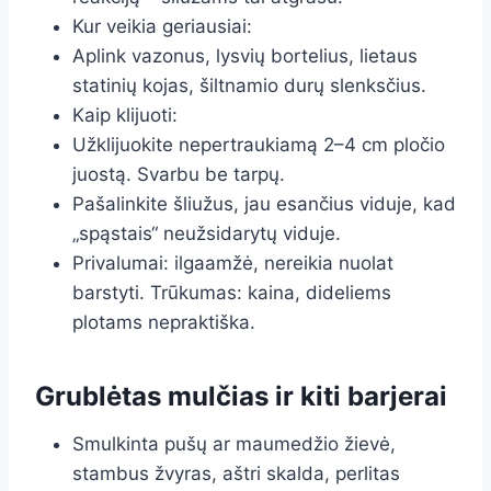
Kur veikia geriausiai:
Aplink vazonus, lysvių bortelius, lietaus
statinių kojas, šiltnamio durų slenksčius.
Kaip klijuoti:
Užklijuokite nepertraukiamą 2–4 cm pločio
juostą. Svarbu be tarpų.
Pašalinkite šliužus, jau esančius viduje, kad
„spąstais“ neužsidarytų viduje.
Privalumai: ilgaamžė, nereikia nuolat
barstyti. Trūkumas: kaina, dideliems
plotams nepraktiška.
Grublėtas mulčias ir kiti barjerai
Smulkinta pušų ar maumedžio žievė,
stambus žvyras, aštri skalda, perlitas