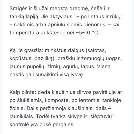
Sraigės ir šliužai mėgsta drėgmę, šešėlį ir
tankią lapiją. Jie aktyviausi: – po lietaus ir rūkų;
– naktimis arba apniukusiomis dienomis; – kai
temperatūra aukštesnė nei ~5–10 °C.
Ką jie graužia: minkštus daigus (salotas,
kopūstus, baziliką), braškių ir žemuogių uogas,
jaunus pupelių, žirnių, agurkų lapus. Viena
naktis gali sunaikinti visą lysvę.
Kaip plinta: deda kiaušinius dirvos paviršiuje ar
po šiukšlėmis, komposte, po lentomis, tankioje
žolėje. Dalis peržiemoja kiaušiniais, dalis –
jaunikliais. Todėl tvarka sklype ir „slėptuvių“
kontrolė yra pusė pergalės.