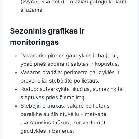
(žvyras, skaldelė) – mažiau patogu keliauti
šliužams.
Sezoninis grafikas ir
monitoringas
Pavasaris: pirmos gaudyklės ir barjerai,
ypač prieš sodinant salotas ir kopūstus.
Vasaros pradžia: perimetro gaudyklės ir
prevencija; stebėkite po lietaus.
Ruduo: sutvarkykite likučius, sumažinkite
slėptuves prieš žiemojimą.
Stebėjimo triukas: vakare po lietaus
pereikite su žibintuvėliu – matysite
„karštuosius taškus“, kur verta dėti
gaudykles ir barjerus.