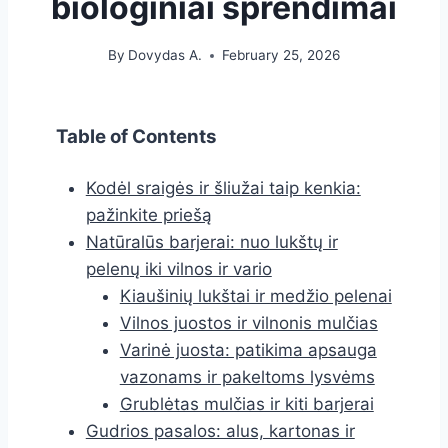
biologiniai sprendimai
By
Dovydas A.
February 25, 2026
Table of Contents
Kodėl sraigės ir šliužai taip kenkia:
pažinkite priešą
Natūralūs barjerai: nuo lukštų ir
pelenų iki vilnos ir vario
Kiaušinių lukštai ir medžio pelenai
Vilnos juostos ir vilnonis mulčias
Varinė juosta: patikima apsauga
vazonams ir pakeltoms lysvėms
Grublėtas mulčias ir kiti barjerai
Gudrios pasalos: alus, kartonas ir