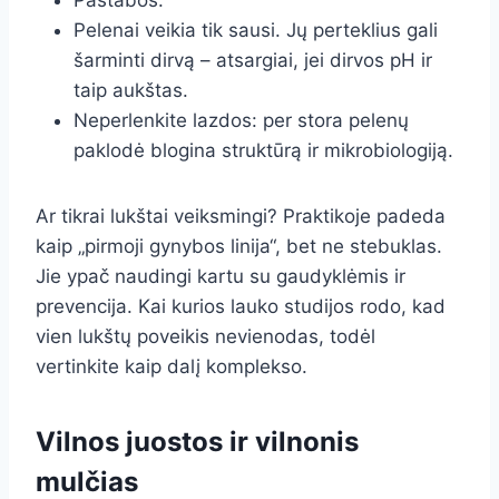
Pastabos:
Pelenai veikia tik sausi. Jų perteklius gali
šarminti dirvą – atsargiai, jei dirvos pH ir
taip aukštas.
Neperlenkite lazdos: per stora pelenų
paklodė blogina struktūrą ir mikrobiologiją.
Ar tikrai lukštai veiksmingi? Praktikoje padeda
kaip „pirmoji gynybos linija“, bet ne stebuklas.
Jie ypač naudingi kartu su gaudyklėmis ir
prevencija. Kai kurios lauko studijos rodo, kad
vien lukštų poveikis nevienodas, todėl
vertinkite kaip dalį komplekso.
Vilnos juostos ir vilnonis
mulčias