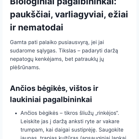
Biologiniai pagalbininkai:
paukščiai, varliagyviai, ežiai
ir nematodai
Gamta pati palaiko pusiausvyrą, jei jai
sudarome sąlygas. Tikslas – padaryti daržą
nepatogų kenkėjams, bet patrauklų jų
plėšrūnams.
Ančios bėgikės, vištos ir
laukiniai pagalbininkai
Ančios bėgikės – tikros šliužų „rinkėjos“.
Leiskite jas į daržą anksti ryte ar vakare
trumpam, kai daigai sustiprėję. Saugokite
jaunas, trapias kultūras (apsauginiai lankai,