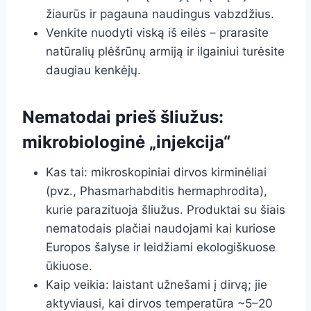
žiaurūs ir pagauna naudingus vabzdžius.
Venkite nuodyti viską iš eilės – prarasite
natūralių plėšrūnų armiją ir ilgainiui turėsite
daugiau kenkėjų.
Nematodai prieš šliužus:
mikrobiologinė „injekcija“
Kas tai: mikroskopiniai dirvos kirminėliai
(pvz., Phasmarhabditis hermaphrodita),
kurie parazituoja šliužus. Produktai su šiais
nematodais plačiai naudojami kai kuriose
Europos šalyse ir leidžiami ekologiškuose
ūkiuose.
Kaip veikia: laistant užnešami į dirvą; jie
aktyviausi, kai dirvos temperatūra ~5–20