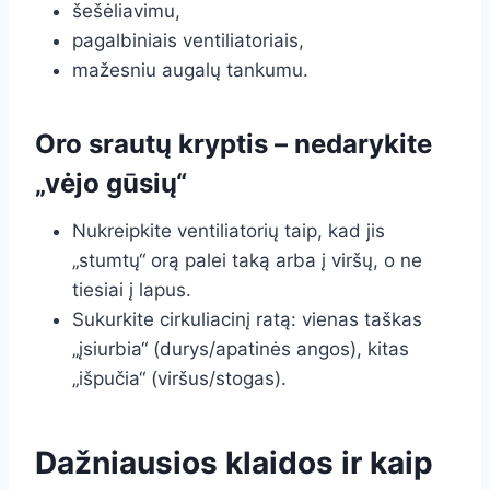
šešėliavimu,
pagalbiniais ventiliatoriais,
mažesniu augalų tankumu.
Oro srautų kryptis – nedarykite
„vėjo gūsių“
Nukreipkite ventiliatorių taip, kad jis
„stumtų“ orą palei taką arba į viršų, o ne
tiesiai į lapus.
Sukurkite cirkuliacinį ratą: vienas taškas
„įsiurbia“ (durys/apatinės angos), kitas
„išpučia“ (viršus/stogas).
Dažniausios klaidos ir kaip