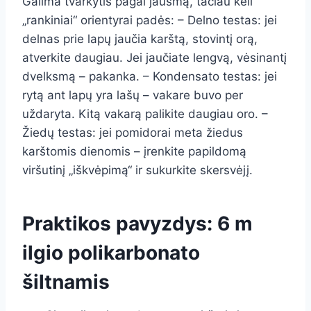
Galima tvarkytis pagal jausmą, tačiau keli
„rankiniai“ orientyrai padės: – Delno testas: jei
delnas prie lapų jaučia karštą, stovintį orą,
atverkite daugiau. Jei jaučiate lengvą, vėsinantį
dvelksmą – pakanka. – Kondensato testas: jei
rytą ant lapų yra lašų – vakare buvo per
uždaryta. Kitą vakarą palikite daugiau oro. –
Žiedų testas: jei pomidorai meta žiedus
karštomis dienomis – įrenkite papildomą
viršutinį „iškvėpimą“ ir sukurkite skersvėjį.
Praktikos pavyzdys: 6 m
ilgio polikarbonato
šiltnamis