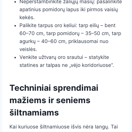
Neperstambinkite žaliųjų masių: pašalinkite
apatinius pomidorų lapus iki pirmos vaisių
kekės.
Palikite tarpus oro keliui: tarp eilių – bent
60–70 cm, tarp pomidorų – 35–50 cm, tarp
agurkų – 40–60 cm, priklausomai nuo
veislės.
Venkite užtvarų oro srautui – statykite
statines ar talpas ne „vėjo koridoriuose“.
Techniniai sprendimai
mažiems ir seniems
šiltnamiams
Kai kuriuose šiltnamiuose išvis nėra langų. Tai