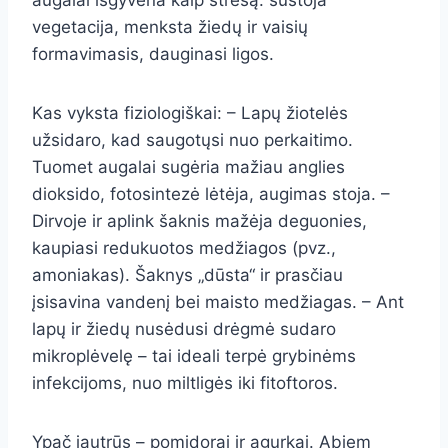
augalai išgyvena kaip stresą: sustoja
vegetacija, menksta žiedų ir vaisių
formavimasis, dauginasi ligos.
Kas vyksta fiziologiškai: – Lapų žiotelės
užsidaro, kad saugotųsi nuo perkaitimo.
Tuomet augalai sugėria mažiau anglies
dioksido, fotosintezė lėtėja, augimas stoja. –
Dirvoje ir aplink šaknis mažėja deguonies,
kaupiasi redukuotos medžiagos (pvz.,
amoniakas). Šaknys „dūsta“ ir prasčiau
įsisavina vandenį bei maisto medžiagas. – Ant
lapų ir žiedų nusėdusi drėgmė sudaro
mikroplėvelę – tai ideali terpė grybinėms
infekcijoms, nuo miltligės iki fitoftoros.
Ypač jautrūs – pomidorai ir agurkai. Abiem