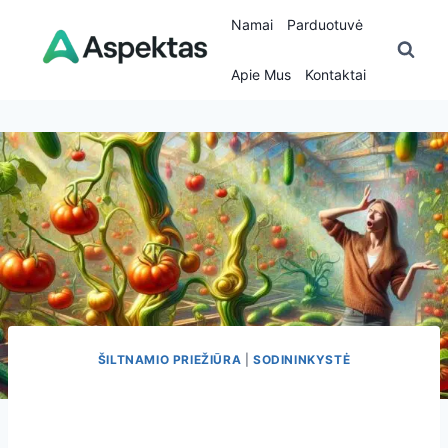
Skip
Namai
Parduotuvė
to
content
Apie Mus
Kontaktai
ŠILTNAMIO PRIEŽIŪRA
|
SODININKYSTĖ