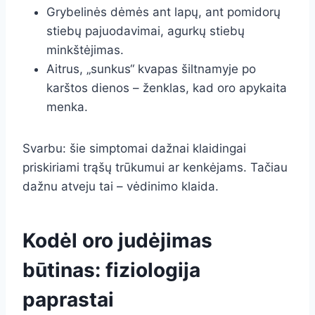
Grybelinės dėmės ant lapų, ant pomidorų
stiebų pajuodavimai, agurkų stiebų
minkštėjimas.
Aitrus, „sunkus“ kvapas šiltnamyje po
karštos dienos – ženklas, kad oro apykaita
menka.
Svarbu: šie simptomai dažnai klaidingai
priskiriami trąšų trūkumui ar kenkėjams. Tačiau
dažnu atveju tai – vėdinimo klaida.
Kodėl oro judėjimas
būtinas: fiziologija
paprastai