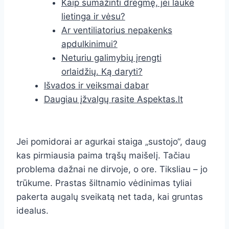
Kaip sumažinti drėgmę, jei lauke
lietinga ir vėsu?
Ar ventiliatorius nepakenks
apdulkinimui?
Neturiu galimybių įrengti
orlaidžių. Ką daryti?
Išvados ir veiksmai dabar
Daugiau įžvalgų rasite Aspektas.lt
Jei pomidorai ar agurkai staiga „sustojo“, daug
kas pirmiausia paima trąšų maišelį. Tačiau
problema dažnai ne dirvoje, o ore. Tiksliau – jo
trūkume. Prastas šiltnamio vėdinimas tyliai
pakerta augalų sveikatą net tada, kai gruntas
idealus.