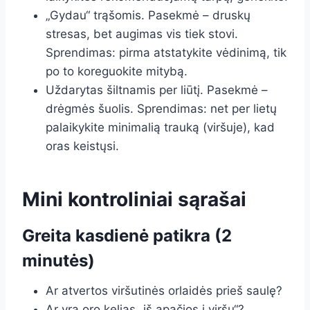
„Gydau“ trąšomis. Pasekmė – druskų
stresas, bet augimas vis tiek stovi.
Sprendimas: pirma atstatykite vėdinimą, tik
po to koreguokite mitybą.
Uždarytas šiltnamis per liūtį. Pasekmė –
drėgmės šuolis. Sprendimas: net per lietų
palaikykite minimalią trauką (viršuje), kad
oras keistųsi.
Mini kontroliniai sąrašai
Greita kasdienė patikra (2
minutės)
Ar atvertos viršutinės orlaidės prieš saulę?
Ar yra oro kelias „iš apačios į viršų“?