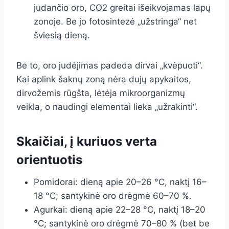
judančio oro, CO2 greitai išeikvojamas lapų
zonoje. Be jo fotosintezė „užstringa“ net
šviesią dieną.
Be to, oro judėjimas padeda dirvai „kvėpuoti“.
Kai aplink šaknų zoną nėra dujų apykaitos,
dirvožemis rūgšta, lėtėja mikroorganizmų
veikla, o naudingi elementai lieka „užrakinti“.
Skaičiai, į kuriuos verta
orientuotis
Pomidorai: dieną apie 20–26 °C, naktį 16–
18 °C; santykinė oro drėgmė 60–70 %.
Agurkai: dieną apie 22–28 °C, naktį 18–20
°C; santykinė oro drėgmė 70–80 % (bet be