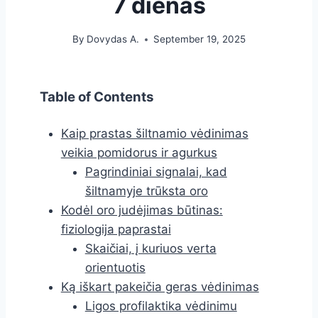
7 dienas
By
Dovydas A.
September 19, 2025
Table of Contents
Kaip prastas šiltnamio vėdinimas
veikia pomidorus ir agurkus
Pagrindiniai signalai, kad
šiltnamyje trūksta oro
Kodėl oro judėjimas būtinas:
fiziologija paprastai
Skaičiai, į kuriuos verta
orientuotis
Ką iškart pakeičia geras vėdinimas
Ligos profilaktika vėdinimu