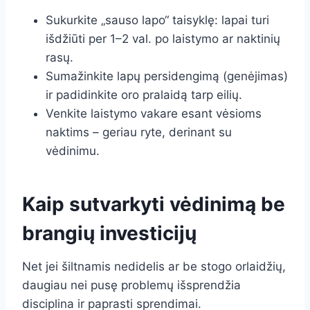
Sukurkite „sauso lapo“ taisyklę: lapai turi
išdžiūti per 1–2 val. po laistymo ar naktinių
rasų.
Sumažinkite lapų persidengimą (genėjimas)
ir padidinkite oro pralaidą tarp eilių.
Venkite laistymo vakare esant vėsioms
naktims – geriau ryte, derinant su
vėdinimu.
Kaip sutvarkyti vėdinimą be
brangių investicijų
Net jei šiltnamis nedidelis ar be stogo orlaidžių,
daugiau nei pusę problemų išsprendžia
disciplina ir paprasti sprendimai.