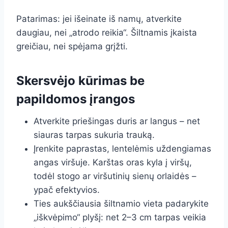
Patarimas: jei išeinate iš namų, atverkite
daugiau, nei „atrodo reikia“. Šiltnamis įkaista
greičiau, nei spėjama grįžti.
Skersvėjo kūrimas be
papildomos įrangos
Atverkite priešingas duris ar langus – net
siauras tarpas sukuria trauką.
Įrenkite paprastas, lentelėmis uždengiamas
angas viršuje. Karštas oras kyla į viršų,
todėl stogo ar viršutinių sienų orlaidės –
ypač efektyvios.
Ties aukščiausia šiltnamio vieta padarykite
„iškvėpimo“ plyšį: net 2–3 cm tarpas veikia