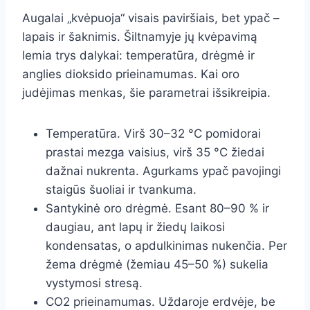
Augalai „kvėpuoja“ visais paviršiais, bet ypač –
lapais ir šaknimis. Šiltnamyje jų kvėpavimą
lemia trys dalykai: temperatūra, drėgmė ir
anglies dioksido prieinamumas. Kai oro
judėjimas menkas, šie parametrai išsikreipia.
Temperatūra. Virš 30–32 °C pomidorai
prastai mezga vaisius, virš 35 °C žiedai
dažnai nukrenta. Agurkams ypač pavojingi
staigūs šuoliai ir tvankuma.
Santykinė oro drėgmė. Esant 80–90 % ir
daugiau, ant lapų ir žiedų laikosi
kondensatas, o apdulkinimas nukenčia. Per
žema drėgmė (žemiau 45–50 %) sukelia
vystymosi stresą.
CO2 prieinamumas. Uždaroje erdvėje, be