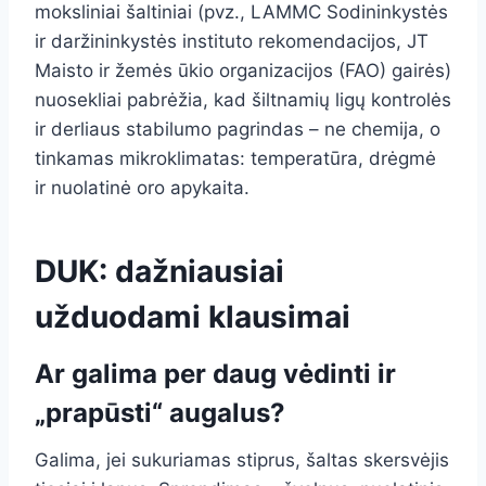
moksliniai šaltiniai (pvz., LAMMC Sodininkystės
ir daržininkystės instituto rekomendacijos, JT
Maisto ir žemės ūkio organizacijos (FAO) gairės)
nuosekliai pabrėžia, kad šiltnamių ligų kontrolės
ir derliaus stabilumo pagrindas – ne chemija, o
tinkamas mikroklimatas: temperatūra, drėgmė
ir nuolatinė oro apykaita.
DUK: dažniausiai
užduodami klausimai
Ar galima per daug vėdinti ir
„prapūsti“ augalus?
Galima, jei sukuriamas stiprus, šaltas skersvėjis