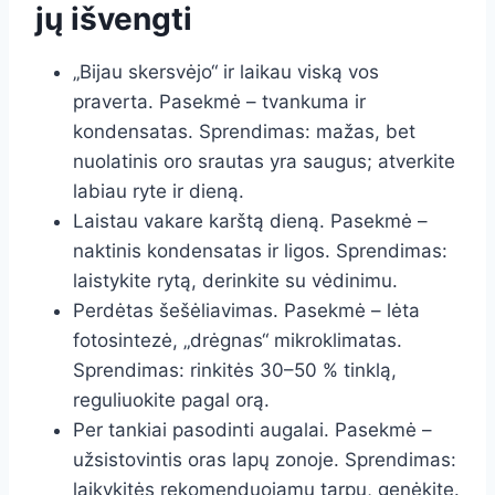
jų išvengti
„Bijau skersvėjo“ ir laikau viską vos
praverta. Pasekmė – tvankuma ir
kondensatas. Sprendimas: mažas, bet
nuolatinis oro srautas yra saugus; atverkite
labiau ryte ir dieną.
Laistau vakare karštą dieną. Pasekmė –
naktinis kondensatas ir ligos. Sprendimas:
laistykite rytą, derinkite su vėdinimu.
Perdėtas šešėliavimas. Pasekmė – lėta
fotosintezė, „drėgnas“ mikroklimatas.
Sprendimas: rinkitės 30–50 % tinklą,
reguliuokite pagal orą.
Per tankiai pasodinti augalai. Pasekmė –
užsistovintis oras lapų zonoje. Sprendimas:
laikykitės rekomenduojamų tarpų, genėkite.