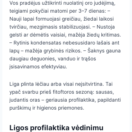
Vos pradėjus užtikrinti nuolatinį oro judėjimą,
teigiami pokyčiai matomi per 3–7 dienas: –
Nauji lapai formuojasi greičiau, žiedai laikosi
tvirčiau, mezgimasis stabilizuojasi. – Nustoja
gelsti ar dėmėtis vaisiai, mažėja žiedų kritimas.
– Rytinis kondensatas nebesusidaro lašais ant
lapų – mažėja grybinės rizikos. – Šaknys gauna
daugiau deguonies, vanduo ir trąšos
įsisavinamos efektyviau.
Liga plinta lėčiau arba visai neįsitvirtina. Tai
ypač svarbu prieš fitoftoros sezoną: sausas,
judantis oras – geriausia profilaktika, papildanti
purškimų ir higienos priemones.
Ligos profilaktika vėdinimu