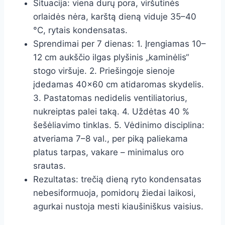
Situacija: viena durų pora, viršutinės
orlaidės nėra, karštą dieną viduje 35–40
°C, rytais kondensatas.
Sprendimai per 7 dienas: 1. Įrengiamas 10–
12 cm aukščio ilgas plyšinis „kaminėlis“
stogo viršuje. 2. Priešingoje sienoje
įdedamas 40×60 cm atidaromas skydelis.
3. Pastatomas nedidelis ventiliatorius,
nukreiptas palei taką. 4. Uždėtas 40 %
šešėliavimo tinklas. 5. Vėdinimo disciplina:
atveriama 7–8 val., per piką paliekama
platus tarpas, vakare – minimalus oro
srautas.
Rezultatas: trečią dieną ryto kondensatas
nebesiformuoja, pomidorų žiedai laikosi,
agurkai nustoja mesti kiaušiniškus vaisius.