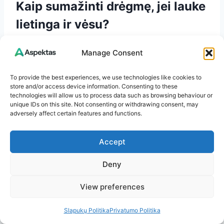
Kaip sumažinti drėgmę, jei lauke
lietinga ir vėsu?
Atverkite viršutines angas (kad išeitų šiltas,
Manage Consent
drėgnas oras) ir palikite minimalų įsiurbimą
apačioje. Venkite vakarinio laistymo. Jei reikia,
To provide the best experiences, we use technologies like cookies to
trumpam įjunkite ventiliatorių, kad
store and/or access device information. Consenting to these
technologies will allow us to process data such as browsing behaviour or
išjudintumėte orą per lapų zoną.
unique IDs on this site. Not consenting or withdrawing consent, may
adversely affect certain features and functions.
Ar ventiliatorius nepakenks
Accept
apdulkinimui?
Deny
Priešingai – švelnus oro judėjimas padeda
View preferences
žiedadulkėms judėti ir gerina apdulkinimą, ypač
pomidorams. Svarbu, kad nebūtų smūginio vėjo
Slapukų Politika
Privatumo Politika
į žiedus.