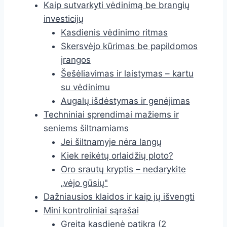
Kaip sutvarkyti vėdinimą be brangių
investicijų
Kasdienis vėdinimo ritmas
Skersvėjo kūrimas be papildomos
įrangos
Šešėliavimas ir laistymas – kartu
su vėdinimu
Augalų išdėstymas ir genėjimas
Techniniai sprendimai mažiems ir
seniems šiltnamiams
Jei šiltnamyje nėra langų
Kiek reikėtų orlaidžių ploto?
Oro srautų kryptis – nedarykite
„vėjo gūsių"
Dažniausios klaidos ir kaip jų išvengti
Mini kontroliniai sąrašai
Greita kasdienė patikra (2