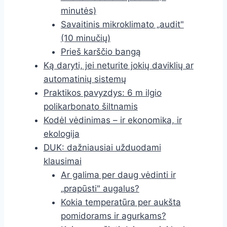
minutės)
Savaitinis mikroklimato „audit"
(10 minučių)
Prieš karščio bangą
Ką daryti, jei neturite jokių daviklių ar
automatinių sistemų
Praktikos pavyzdys: 6 m ilgio
polikarbonato šiltnamis
Kodėl vėdinimas – ir ekonomika, ir
ekologija
DUK: dažniausiai užduodami
klausimai
Ar galima per daug vėdinti ir
„prapūsti" augalus?
Kokia temperatūra per aukšta
pomidorams ir agurkams?