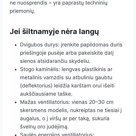
ne nuosprendis – yra paprastų techninių
priemonių.
Jei šiltnamyje nėra langų
Dvigubos durys: įrenkite papildomas duris
priešingoje pusėje arba pakeiskite dalį
sienos atsidarančiu skydeliu.
Stogo kaminėlis: lengvas plastikinis ar
metalinis vamzdis su atbuliniu gaubtu
(deflektorius) leidžia karštam orui išeiti
aukščiausiame taške.
Mažas ventiliatorius: vienas 20–30 cm
skersmens modelis, nukreiptas ne tiesiai į
augalus, o į viršų ar per taką, sukuria
švelnų oro judėjimą.
Saulės energijos ventiliatorius: