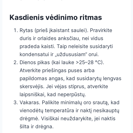
Kasdienis vėdinimo ritmas
Rytas (prieš įkaistant saulei). Pravirkite
duris ir orlaides anksčiau, nei vidus
pradeda kaisti. Taip neleisite susidaryti
kondensatui ir „uždususiam“ orui.
Dienos pikas (kai lauke >25–28 °C).
Atverkite priešingas puses arba
papildomas angas, kad susidarytų lengvas
skersvėjis. Jei vėjas stiprus, atverkite
laipsniškai, kad neperpūstų.
Vakaras. Palikite minimalų oro srautą, kad
vienodėtų temperatūra ir naktį nesikauptų
drėgmė. Visiškai neuždarykite, jei naktis
šilta ir drėgna.