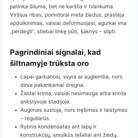
patinka šiluma, bet ne karštis ir tvankuma.
Viršijus ribas, pomidorai meta žiedus, prastėja
apdulkinimas, vaisiai deformuojasi; agurkai ima
„perdegti“, stiebai linkę pūti, šaknys – silpti.
Pagrindiniai signalai, kad
šiltnamyje trūksta oro
Lapai garbanosi, svyra ar suglemba, nors
dirva pakankamai drėgna.
Žiedai krinta, vaisiai nesimezga arba krinta
ankstyvoje stadijoje.
Augimas sustoja, nors tręšimas ir laistymas
– reguliarūs.
Rytinis kondensatas ant lapų ir
konstrukcijų, smulkūs lašeliai ant žiedų.