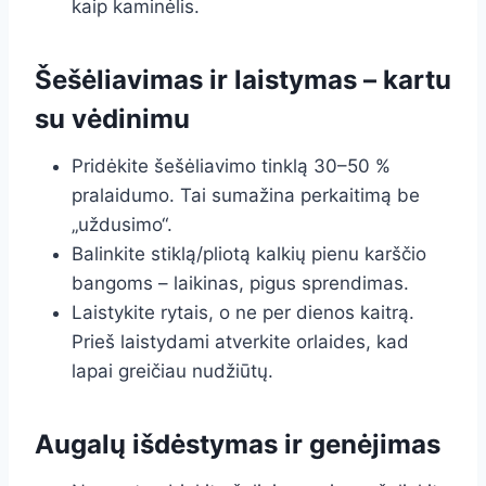
kaip kaminėlis.
Šešėliavimas ir laistymas – kartu
su vėdinimu
Pridėkite šešėliavimo tinklą 30–50 %
pralaidumo. Tai sumažina perkaitimą be
„uždusimo“.
Balinkite stiklą/pliotą kalkių pienu karščio
bangoms – laikinas, pigus sprendimas.
Laistykite rytais, o ne per dienos kaitrą.
Prieš laistydami atverkite orlaides, kad
lapai greičiau nudžiūtų.
Augalų išdėstymas ir genėjimas