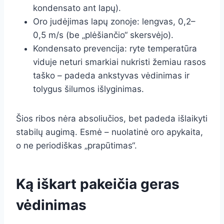
kondensato ant lapų).
Oro judėjimas lapų zonoje: lengvas, 0,2–
0,5 m/s (be „plėšiančio“ skersvėjo).
Kondensato prevencija: ryte temperatūra
viduje neturi smarkiai nukristi žemiau rasos
taško – padeda ankstyvas vėdinimas ir
tolygus šilumos išlyginimas.
Šios ribos nėra absoliučios, bet padeda išlaikyti
stabilų augimą. Esmė – nuolatinė oro apykaita,
o ne periodiškas „prapūtimas“.
Ką iškart pakeičia geras
vėdinimas