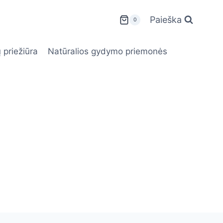
Paieška
0
 priežiūra
Natūralios gydymo priemonės