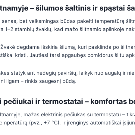
ltnamyje – šilumos šaltinis ir spąstai ša
 senas, bet veiksmingas būdas pakelti temperatūrą šiltn
a 1–2 stambių žvakių, kad mažo šiltnamio aplinkoje naktį 
Žvakė degdama išskiria šilumą, kuri pasklinda po šiltnam
iškai kristi. Jautiesi tarsi apgaubęs pomidorus šiltu apk
kes statyk ant nedegių paviršių, laikyk nuo augalų ir ni
eini ilgam – rinkis saugesnį būdą.
ai pečiukai ir termostatai – komfortas 
šiltnamyje, mažas elektrinis pečiukas su termostatu – tikr
mperatūrą (pvz., +7 °C), ir įrenginys automatiškai įsijun