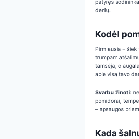
patyręs sodininka
derlių.
Kodėl pom
Pirmiausia – šiek
trumpam atšalimui
tamsėja, o augala
apie visą tavo da
Svarbu žinoti:
ne
pomidorai, tempera
– apsaugos priem
Kada šaln