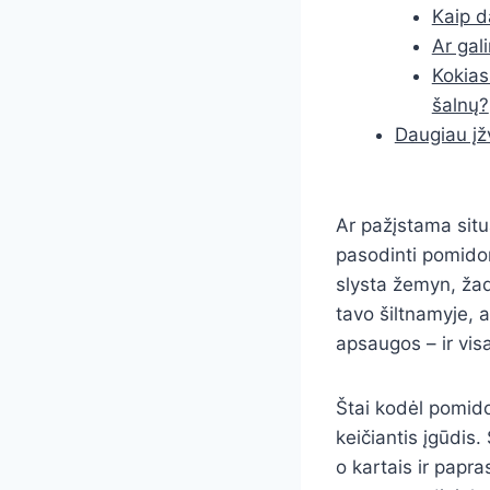
Kaip d
Ar gal
Kokias
šalnų?
Daugiau įž
Ar pažįstama situa
pasodinti pomidor
slysta žemyn, žad
tavo šiltnamyje, a
apsaugos – ir vis
Štai kodėl pomido
keičiantis įgūdis.
o kartais ir papra