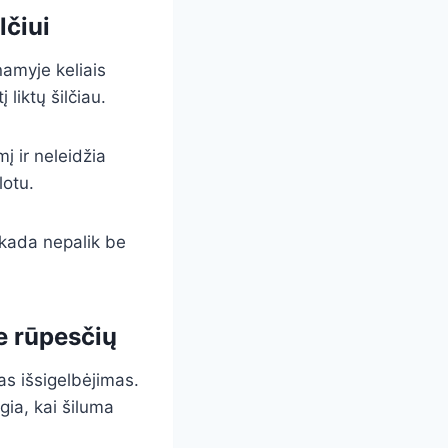
lčiui
amyje keliais
liktų šilčiau.
į ir neleidžia
lotu.
ekada nepalik be
be rūpesčių
as išsigelbėjimas.
gia, kai šiluma