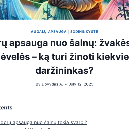
AUGALŲ APSAUGA
|
SODININKYSTĖ
ų apsauga nuo šalnų: žvakės
plėvelės – ką turi žinoti kiekvi
daržininkas?
By
Dovydas A.
July 12, 2025
tents
dorų apsauga nuo šalnų tokia svarbi?