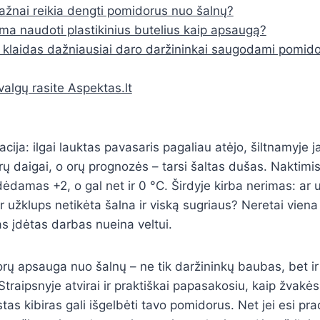
ažnai reikia dengti pomidorus nuo šalnų?
ima naudoti plastikinius butelius kaip apsaugą?
 klaidas dažniausiai daro daržininkai saugodami pomid
valgų rasite Aspektas.lt
cija: ilgai lauktas pavasaris pagaliau atėjo, šiltnamyje j
ų daigai, o orų prognozės – tarsi šaltas dušas. Naktimi
ėdamas +2, o gal net ir 0 °C. Širdyje kirba nerimas: ar 
r užklups netikėta šalna ir viską sugriaus? Neretai viena
as įdėtas darbas nueina veltui.
rų apsauga nuo šalnų – ne tik daržininkų baubas, bet ir
 Straipsnyje atvirai ir praktiškai papasakosiu, kaip žvakės
stas kibiras gali išgelbėti tavo pomidorus. Net jei esi pr