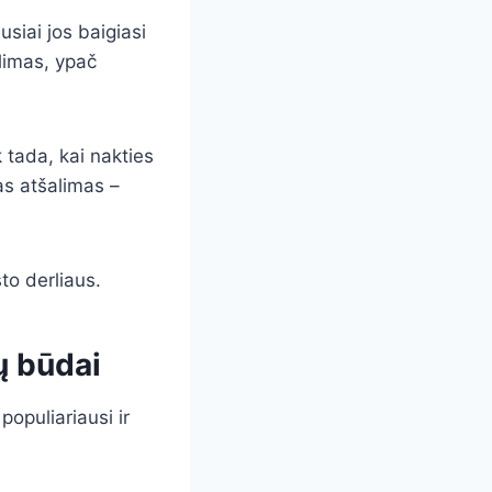
siai jos baigiasi
alimas, ypač
 tada, kai nakties
as atšalimas –
to derliaus.
ų būdai
populiariausi ir