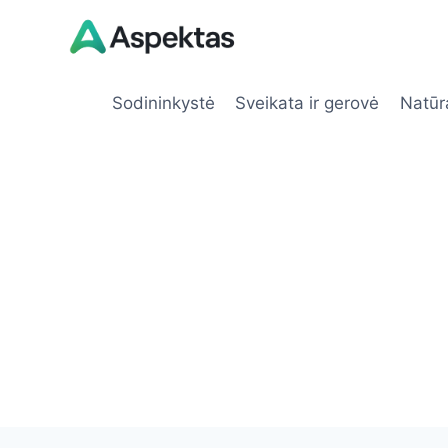
Skip
to
content
Sodininkystė
Sveikata ir gerovė
Natūr