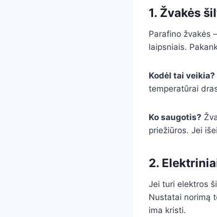
1. Žvakės ši
Parafino žvakės –
laipsniais. Pakank
Kodėl tai veikia?
temperatūrai drast
Ko saugotis?
Žva
priežiūros. Jei iš
2. Elektrini
Jei turi elektros 
Nustatai norimą te
ima kristi.