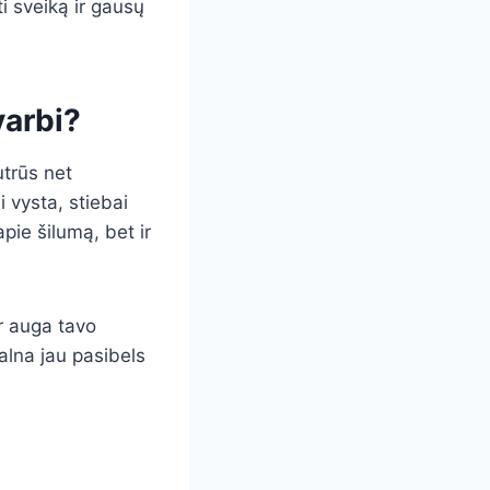
i sveiką ir gausų
varbi?
utrūs net
 vysta, stiebai
pie šilumą, bet ir
r auga tavo
šalna jau pasibels