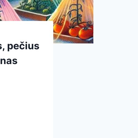
, pečius
enas