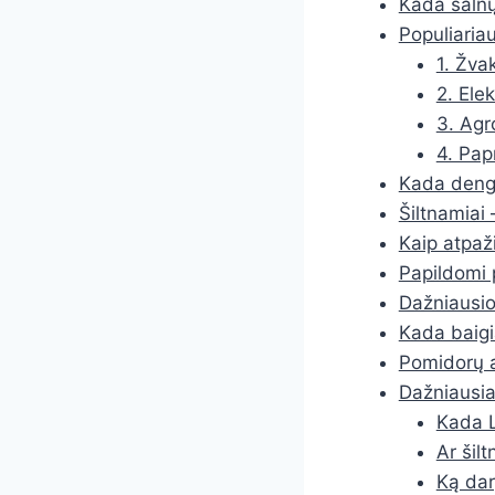
Kada šalnų
Populiaria
1. Žvak
2. Ele
3. Agro
4. Pap
Kada dengt
Šiltnamiai 
Kaip atpaž
Papildomi 
Dažniausio
Kada baigia
Pomidorų a
Dažniausia
Kada L
Ar šil
Ką dar