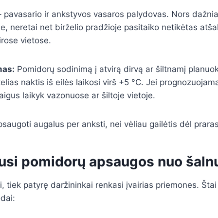
– pavasario ir ankstyvos vasaros palydovas. Nors dažniau
, neretai net birželio pradžioje pasitaiko netikėtas atš
rose vietose.
mas:
Pomidorų sodinimą į atvirą dirvą ar šiltnamį planuok
elias naktis iš eilės laikosi virš +5 °C. Jei prognozuojam
aigus laikyk vazonuose ar šiltoje vietoje.
saugoti augalus per anksti, nei vėliau gailėtis dėl praras
ausi pomidorų apsaugos nuo šaln
, tiek patyrę daržininkai renkasi įvairias priemones. Štai 
dai: