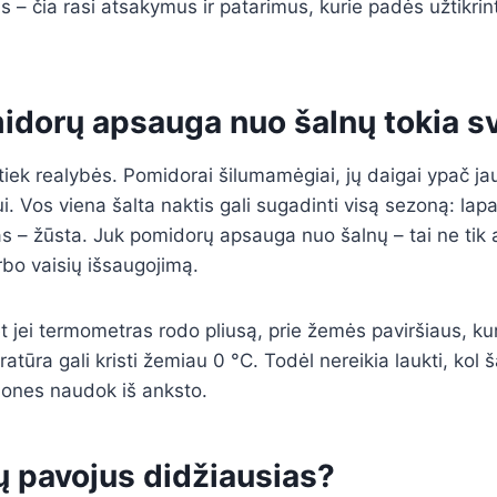
s – čia rasi atsakymus ir patarimus, kurie padės užtikrint
idorų apsauga nuo šalnų tokia s
 tiek realybės. Pomidorai šilumamėgiai, jų daigai ypač ja
. Vos viena šalta naktis gali sugadinti visą sezoną: lapai
s – žūsta. Juk pomidorų apsauga nuo šalnų – tai ne tik a
rbo vaisių išsaugojimą.
t jei termometras rodo pliusą, prie žemės paviršiaus, ku
tūra gali kristi žemiau 0 °C. Todėl nereikia laukti, kol 
ones naudok iš anksto.
ų pavojus didžiausias?