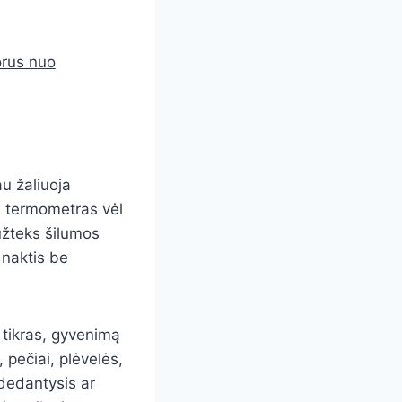
orus nuo
au žaliuoja
s termometras vėl
užteks šilumos
 naktis be
 tikras, gyvenimą
, pečiai, plėvelės,
adedantysis ar