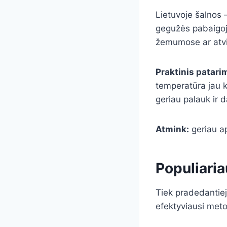
Lietuvoje šalnos 
gegužės pabaigoje
žemumose ar atvi
Praktinis patari
temperatūra jau k
geriau palauk ir d
Atmink:
geriau ap
Populiari
Tiek pradedantieji
efektyviausi meto