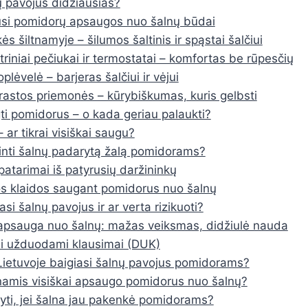
 pavojus didžiausias?
usi pomidorų apsaugos nuo šalnų būdai
ės šiltnamyje – šilumos šaltinis ir spąstai šalčiui
ktriniai pečiukai ir termostatai – komfortas be rūpesčių
plėvelė – barjeras šalčiui ir vėjui
rastos priemonės – kūrybiškumas, kuris gelbsti
i pomidorus – o kada geriau palaukti?
– ar tikrai visiškai saugu?
inti šalnų padarytą žalą pomidorams?
patarimai iš patyrusių daržininkų
s klaidos saugant pomidorus nuo šalnų
si šalnų pavojus ir ar verta rizikuoti?
psauga nuo šalnų: mažas veiksmas, didžiulė nauda
i užduodami klausimai (DUK)
ietuvoje baigiasi šalnų pavojus pomidorams?
tnamis visiškai apsaugo pomidorus nuo šalnų?
yti, jei šalna jau pakenkė pomidorams?