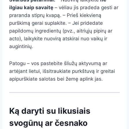
ilgiau kaip savaitę
– vėliau jis pradeda gesti ar
praranda stiprų kvapą. – Prieš kiekvieną
purškimą gerai suplakite. – Jei pridedate
papildomų ingredientų (pvz., aitriųjų pipirų ar
acto), laikykite nuovirą atskirai nuo vaikų ir
augintinių.
Patogu – vos pastebite šliužų aktyvumą ar
artėjant lietui, išsitraukiate purkštuvą ir greitai
apipurškiate salotas bei žemę aplink jas.
Ką daryti su likusiais
svogūnų ar česnako