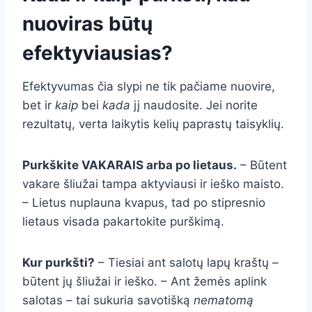
nuoviras būtų
efektyviausias?
Efektyvumas čia slypi ne tik pačiame nuovire,
bet ir
kaip
bei
kada
jį naudosite. Jei norite
rezultatų, verta laikytis kelių paprastų taisyklių.
Purkškite VAKARAIS arba po lietaus.
– Būtent
vakare šliužai tampa aktyviausi ir ieško maisto.
– Lietus nuplauna kvapus, tad po stipresnio
lietaus visada pakartokite purškimą.
Kur purkšti?
– Tiesiai ant salotų lapų kraštų –
būtent jų šliužai ir ieško. – Ant žemės aplink
salotas – tai sukuria savotišką
nematomą