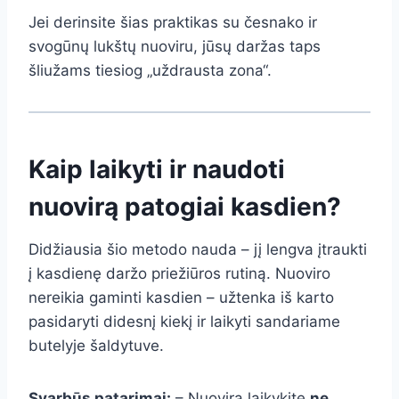
Jei derinsite šias praktikas su česnako ir
svogūnų lukštų nuoviru, jūsų daržas taps
šliužams tiesiog „uždrausta zona“.
Kaip laikyti ir naudoti
nuovirą patogiai kasdien?
Didžiausia šio metodo nauda – jį lengva įtraukti
į kasdienę daržo priežiūros rutiną. Nuoviro
nereikia gaminti kasdien – užtenka iš karto
pasidaryti didesnį kiekį ir laikyti sandariame
butelyje šaldytuve.
Svarbūs patarimai:
– Nuovirą laikykite
ne