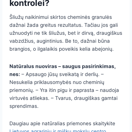
kontrolei?
Šliužų naikinimui skirtos cheminės granulės
dažnai žada greitus rezultatus. Tačiau jos gali
užnuodyti ne tik šliužus, bet ir dirvą, draugiškus
vabzdžius, augintinius. Be to, dažnai būna
brangios, o ilgalaikis poveikis kelia abejonių.
Natūralus nuoviras – saugus pasirinkimas,
nes:
– Apsaugo jūsų sveikatą ir derlių. –
Nesukelia priklausomybės nuo cheminių
priemonių. – Yra itin pigu ir paprasta – naudoja
virtuvės atliekas. – Tvarus, draugiškas gamtai
sprendimas.
Daugiau apie natūralias priemones skaitykite
Lietuvos agrarinių ir miškų mokslų centro