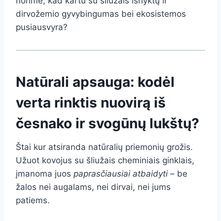
norime, kad kartu su šliužais išnyktų ir
dirvožemio gyvybingumas bei ekosistemos
pusiausvyra?
Natūrali apsauga: kodėl
verta rinktis nuovirą iš
česnako ir svogūnų lukštų?
Štai kur atsiranda natūralių priemonių grožis.
Užuot kovojus su šliužais cheminiais ginklais,
įmanoma juos
paprasčiausiai atbaidyti
– be
žalos nei augalams, nei dirvai, nei jums
patiems.