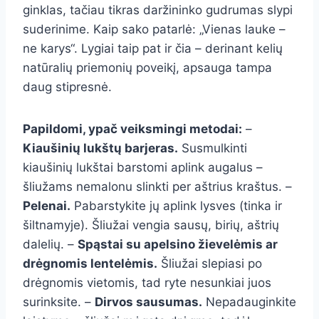
ginklas, tačiau tikras daržininko gudrumas slypi
suderinime. Kaip sako patarlė: „Vienas lauke –
ne karys“. Lygiai taip pat ir čia – derinant kelių
natūralių priemonių poveikį, apsauga tampa
daug stipresnė.
Papildomi, ypač veiksmingi metodai:
–
Kiaušinių lukštų barjeras.
Susmulkinti
kiaušinių lukštai barstomi aplink augalus –
šliužams nemalonu slinkti per aštrius kraštus. –
Pelenai.
Pabarstykite jų aplink lysves (tinka ir
šiltnamyje). Šliužai vengia sausų, birių, aštrių
dalelių. –
Spąstai su apelsino žievelėmis ar
drėgnomis lentelėmis.
Šliužai slepiasi po
drėgnomis vietomis, tad ryte nesunkiai juos
surinksite. –
Dirvos sausumas.
Nepadauginkite