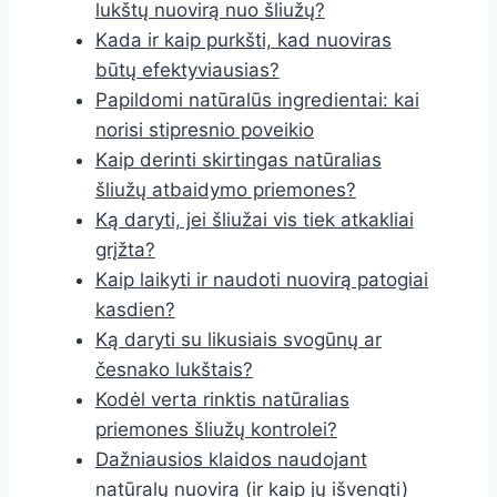
lukštų nuovirą nuo šliužų?
Kada ir kaip purkšti, kad nuoviras
būtų efektyviausias?
Papildomi natūralūs ingredientai: kai
norisi stipresnio poveikio
Kaip derinti skirtingas natūralias
šliužų atbaidymo priemones?
Ką daryti, jei šliužai vis tiek atkakliai
grįžta?
Kaip laikyti ir naudoti nuovirą patogiai
kasdien?
Ką daryti su likusiais svogūnų ar
česnako lukštais?
Kodėl verta rinktis natūralias
priemones šliužų kontrolei?
Dažniausios klaidos naudojant
natūralų nuovirą (ir kaip jų išvengti)