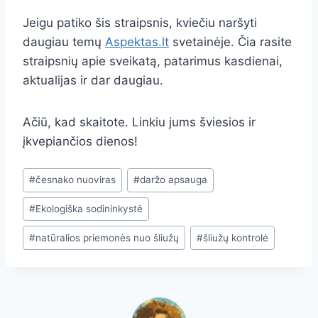
Jeigu patiko šis straipsnis, kviečiu naršyti
daugiau temų
Aspektas.lt
svetainėje. Čia rasite
straipsnių apie sveikatą, patarimus kasdienai,
aktualijas ir dar daugiau.
Ačiū, kad skaitote. Linkiu jums šviesios ir
įkvepiančios dienos!
Post
#
česnako nuoviras
#
daržo apsauga
Tags:
#
Ekologiška sodininkystė
#
natūralios priemonės nuo šliužų
#
šliužų kontrolė