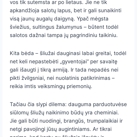
vos tik sutemsta ar po lietaus. Jie ne tik
apkandžioja salotų lapus, bet ir gali sunaikinti
visą jaunų augalų daigyną. Ypač mėgsta
šviežius, sultingus žalumynus – būtent todėl
salotos dažnai tampa jų pagrindiniu taikiniu.
Kita bėda – šliužai dauginasi labai greitai, todėl
net keli nepastebėti „gyventojai“ per savaitę
gali išaugti į tikrą armiją. Ir tada nepadės nei
pikti žvilgsniai, nei nuolatinis patikrinimas –
reikia imtis veiksmingų priemonių.
Tačiau čia slypi dilema: dauguma parduotuvėse
siūlomų šliužų naikinimo būdų yra cheminiai.
Jie gali būti nuodingi, brangūs, trumpalaikiai ir
netgi pavojingi jūsų augintiniams. Ar tikrai