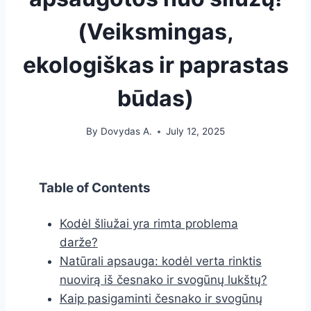
(Veiksmingas,
ekologiškas ir paprastas
būdas)
By
Dovydas A.
July 12, 2025
Table of Contents
Kodėl šliužai yra rimta problema
darže?
Natūrali apsauga: kodėl verta rinktis
nuovirą iš česnako ir svogūnų lukštų?
Kaip pasigaminti česnako ir svogūnų