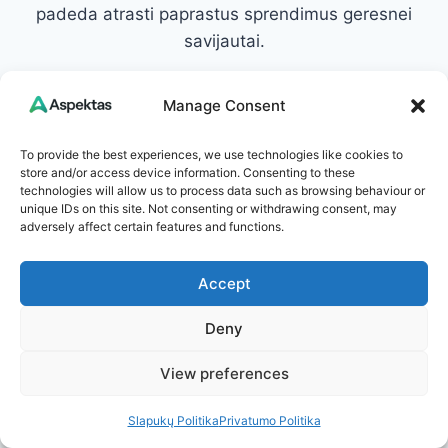
padeda atrasti paprastus sprendimus geresnei
savijautai.
Susisiekite: info@aspektas.lt
Manage Consent
To provide the best experiences, we use technologies like cookies to
store and/or access device information. Consenting to these
technologies will allow us to process data such as browsing behaviour or
Post
PREVIOUS
NEXT
unique IDs on this site. Not consenting or withdrawing consent, may
adversely affect certain features and functions.
Purios varškės
Purus ir šlapias
navigation
spurgytės:
pudingo skonio
Accept
nepriekaištingai
pyragas:
pavykstantis receptas
nepakartojamai
Deny
ir visos gudrybės, kad
gardus desertas, kuris
View preferences
skonis primintų
pavergia kiekvieną
vaikystę
Slapukų Politika
Privatumo Politika