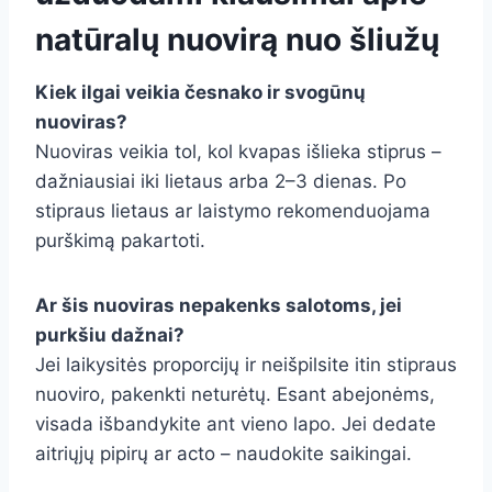
natūralų nuovirą nuo šliužų
Kiek ilgai veikia česnako ir svogūnų
nuoviras?
Nuoviras veikia tol, kol kvapas išlieka stiprus –
dažniausiai iki lietaus arba 2–3 dienas. Po
stipraus lietaus ar laistymo rekomenduojama
purškimą pakartoti.
Ar šis nuoviras nepakenks salotoms, jei
purkšiu dažnai?
Jei laikysitės proporcijų ir neišpilsite itin stipraus
nuoviro, pakenkti neturėtų. Esant abejonėms,
visada išbandykite ant vieno lapo. Jei dedate
aitriųjų pipirų ar acto – naudokite saikingai.