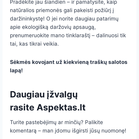
Pradėkite jau šiandien – ir pamatysite, kaip
natūralios priemonės gali pakeisti požiūrį į
daržininkystę! O jei norite daugiau patarimų
apie ekologišką daržovių apsaugą,
prenumeruokite mano tinklaraštį – dalinuosi tik
tai, kas tikrai veikia.
Sėkmės kovojant už kiekvieną traškų salotos
lapą!
Daugiau įžvalgų
rasite
Aspektas.lt
Turite pastebėjimų ar minčių? Palikite
komentarą – man įdomu išgirsti jūsų nuomonę!