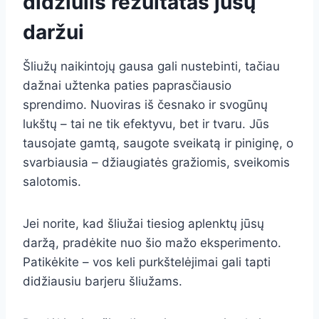
didžiulis rezultatas jūsų
daržui
Šliužų naikintojų gausa gali nustebinti, tačiau
dažnai užtenka paties paprasčiausio
sprendimo. Nuoviras iš česnako ir svogūnų
lukštų – tai ne tik efektyvu, bet ir tvaru. Jūs
tausojate gamtą, saugote sveikatą ir piniginę, o
svarbiausia – džiaugiatės gražiomis, sveikomis
salotomis.
Jei norite, kad šliužai tiesiog aplenktų jūsų
daržą, pradėkite nuo šio mažo eksperimento.
Patikėkite – vos keli purkštelėjimai gali tapti
didžiausiu barjeru šliužams.