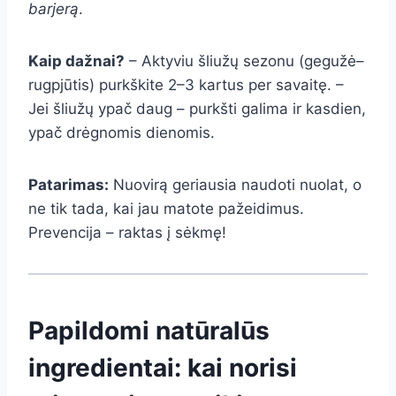
barjerą
.
Kaip dažnai?
– Aktyviu šliužų sezonu (gegužė–
rugpjūtis) purkškite 2–3 kartus per savaitę. –
Jei šliužų ypač daug – purkšti galima ir kasdien,
ypač drėgnomis dienomis.
Patarimas:
Nuovirą geriausia naudoti nuolat, o
ne tik tada, kai jau matote pažeidimus.
Prevencija – raktas į sėkmę!
Papildomi natūralūs
ingredientai: kai norisi