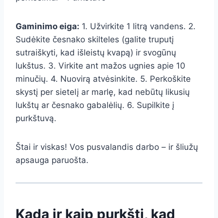
Gaminimo eiga:
1. Užvirkite 1 litrą vandens. 2.
Sudėkite česnako skilteles (galite truputį
sutraiškyti, kad išleistų kvapą) ir svogūnų
lukštus. 3. Virkite ant mažos ugnies apie 10
minučių. 4. Nuovirą atvėsinkite. 5. Perkoškite
skystį per sietelį ar marlę, kad nebūtų likusių
lukštų ar česnako gabalėlių. 6. Supilkite į
purkštuvą.
Štai ir viskas! Vos pusvalandis darbo – ir šliužų
apsauga paruošta.
Kada ir kaip purkšti, kad