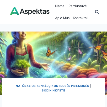
Skip
Namai
Parduotuvė
to
content
Apie Mus
Kontaktai
NATŪRALIOS KENKĖJŲ KONTROLĖS PRIEMONĖS
|
SODININKYSTĖ