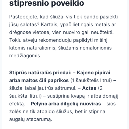
stipresnio poveikio
Pastebėjote, kad šliužai vis tiek bando pasiekti
jūsų salotas? Kartais, ypač lietingais metais ar
drėgnose vietose, vien nuoviro gali neužtekti.
Tokiu atveju rekomenduoju papildyti mišinį
kitomis natūraliomis, šliužams nemaloniomis
medžiagomis.
Stiprūs natūralūs priedai:
–
Kajeno pipirai
arba maltos čili paprikos
(1 šaukštelis litrui) –
šliužai labai jautrūs aštrumui. –
Actas
(2
šaukštai litrui) – sustiprina kvapą ir atbaidomąjį
efektą. –
Pelyno arba dilgėlių nuoviras
– šios
žolės ne tik atbaido šliužus, bet ir stiprina
augalų atsparumą.