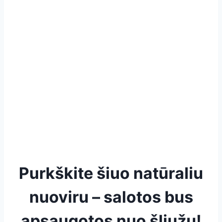
Purkškite šiuo natūraliu
nuoviru – salotos bus
apsaugotos nuo šliužų!