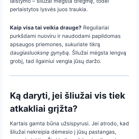
laistymo – šliužai mėgsta drėgmę, todėl
perlaistytos lysvės juos traukia.
Kaip visa tai veikia drauge?
Reguliariai
purkšdami nuoviru ir naudodami papildomas
apsaugos priemones, sukuriate tikrą
daugiasluoksnę gynybą
. Šliužai mėgsta lengvą
grobį, tad ilgainiui vengia jūsų daržo.
Ką daryti, jei šliužai vis tiek
atkakliai grįžta?
Kartais gamta būna užsispyrusi. Jei atrodo, kad
šliužai nekreipia dėmesio į jūsų pastangas,