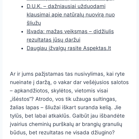
D.U.K. – dažniausiai užduodami
klausimai apie natūralų nuovirą nuo
šliužų
Išvada: mažas veiksmas – didžiulis
rezultatas jūsų daržui
Daugiau įžvalgų rasite Aspektas.lt
Ar ir jums pažįstamas tas nusivylimas, kai ryte
nueinate į daržą, o vakar dar vešėjusios salotos
– apkandžiotos, skylėtos, vietomis visai
„išėstos“? Atrodo, vos tik užauga sultingas,
žalias lapas – šliužai iškart suranda kelią. Jie
tylūs, bet labai atkaklūs. Galbūt jau išbandėte
įvairius cheminių purškalų ar brangių granulių
būdus, bet rezultatas ne visada džiugino?