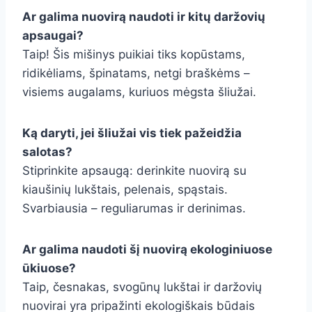
Ar galima nuovirą naudoti ir kitų daržovių
apsaugai?
Taip! Šis mišinys puikiai tiks kopūstams,
ridikėliams, špinatams, netgi braškėms –
visiems augalams, kuriuos mėgsta šliužai.
Ką daryti, jei šliužai vis tiek pažeidžia
salotas?
Stiprinkite apsaugą: derinkite nuovirą su
kiaušinių lukštais, pelenais, spąstais.
Svarbiausia – reguliarumas ir derinimas.
Ar galima naudoti šį nuovirą ekologiniuose
ūkiuose?
Taip, česnakas, svogūnų lukštai ir daržovių
nuovirai yra pripažinti ekologiškais būdais