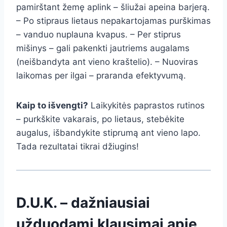
pamirštant žemę aplink – šliužai apeina barjerą.
– Po stipraus lietaus nepakartojamas purškimas
– vanduo nuplauna kvapus. – Per stiprus
mišinys – gali pakenkti jautriems augalams
(neišbandyta ant vieno kraštelio). – Nuoviras
laikomas per ilgai – praranda efektyvumą.
Kaip to išvengti?
Laikykitės paprastos rutinos
– purkškite vakarais, po lietaus, stebėkite
augalus, išbandykite stiprumą ant vieno lapo.
Tada rezultatai tikrai džiugins!
D.U.K. – dažniausiai
užduodami klausimai apie