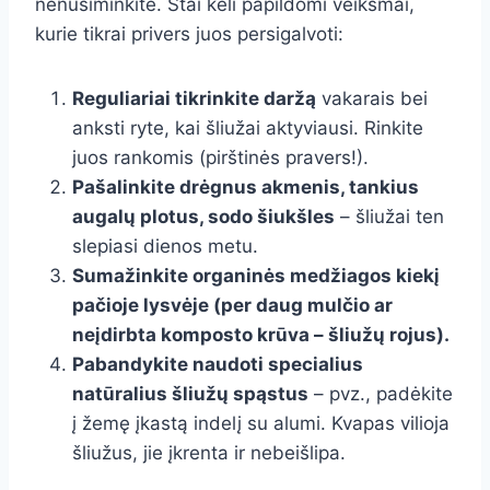
nenusiminkite. Štai keli papildomi veiksmai,
kurie tikrai privers juos persigalvoti:
Reguliariai tikrinkite daržą
vakarais bei
anksti ryte, kai šliužai aktyviausi. Rinkite
juos rankomis (pirštinės pravers!).
Pašalinkite drėgnus akmenis, tankius
augalų plotus, sodo šiukšles
– šliužai ten
slepiasi dienos metu.
Sumažinkite organinės medžiagos kiekį
pačioje lysvėje (per daug mulčio ar
neįdirbta komposto krūva – šliužų rojus).
Pabandykite naudoti specialius
natūralius šliužų spąstus
– pvz., padėkite
į žemę įkastą indelį su alumi. Kvapas vilioja
šliužus, jie įkrenta ir nebeišlipa.