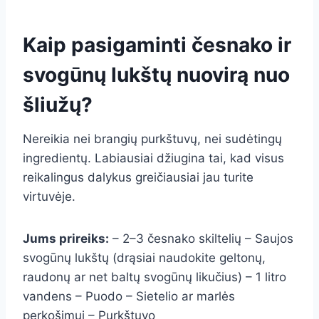
Kaip pasigaminti česnako ir
svogūnų lukštų nuovirą nuo
šliužų?
Nereikia nei brangių purkštuvų, nei sudėtingų
ingredientų. Labiausiai džiugina tai, kad visus
reikalingus dalykus greičiausiai jau turite
virtuvėje.
Jums prireiks:
– 2–3 česnako skiltelių – Saujos
svogūnų lukštų (drąsiai naudokite geltonų,
raudonų ar net baltų svogūnų likučius) – 1 litro
vandens – Puodo – Sietelio ar marlės
perkošimui – Purkštuvo