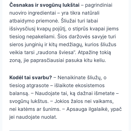
Česnakas ir svogūnų lukštai
– pagrindiniai
nuoviro ingredientai – yra tikra natūrali
atbaidymo priemonė. Šliužai turi labai
išsivysčiusį kvapų pojūtį, o stiprūs kvapai jiems
tiesiog nepakeliami. Šios daržovės savyje turi
sieros junginių ir kitų medžiagų, kurios šliužus
veikia tarsi „raudona šviesa“. Atpažinę tokią
zoną, jie paprasčiausiai pasuka kitu keliu.
Kodėl tai svarbu?
– Nenaikinate šliužų, o
tiesiog atgrasote – išlaikote ekosistemos
balansą. – Naudojate tai, ką dažnai išmetate –
svogūnų lukštus. – Jokios žalos nei vaikams,
nei katėms ar šunims. – Apsauga ilgalaikė, ypač
jei naudojate nuolat.