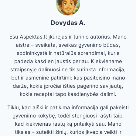
Dovydas A.
Esu Aspektas.lt įkūrėjas ir turinio autorius. Mano
aistra – sveikata, sveikas gyvenimo būdas,
sodininkystė ir natūralūs sprendimai, kurie
padeda kasdien jaustis geriau. Kiekviename
straipsnyje dalinuosi ne tik surinkta informacija,
bet ir asmenine patirtimi: kas pasiteisino mano
darže, kokie įpročiai išties pagerino savijautą,
kokie receptai tapo kasdienybės dalimi.
Tikiu, kad aiški ir patikima informacija gali pakeisti
gyvenimo kokybę, todėl stengiuosi rašyti taip,
kad kiekvienas rastų ką pritaikyti sau. Mano
tikslas – suteikti žinių, kurios įkvepia veikti ir