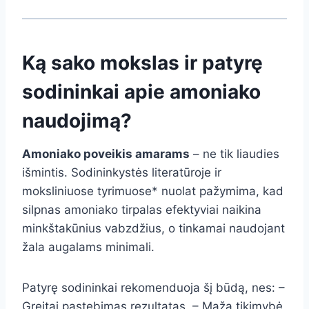
Ką sako mokslas ir patyrę
sodininkai apie amoniako
naudojimą?
Amoniako poveikis amarams
– ne tik liaudies
išmintis. Sodininkystės literatūroje ir
moksliniuose tyrimuose* nuolat pažymima, kad
silpnas amoniako tirpalas efektyviai naikina
minkštakūnius vabzdžius, o tinkamai naudojant
žala augalams minimali.
Patyrę sodininkai rekomenduoja šį būdą, nes: –
Greitai pastebimas rezultatas. – Maža tikimybė