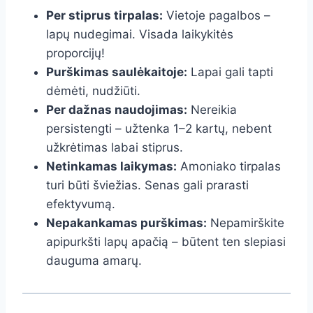
Per stiprus tirpalas:
Vietoje pagalbos –
lapų nudegimai. Visada laikykitės
proporcijų!
Purškimas saulėkaitoje:
Lapai gali tapti
dėmėti, nudžiūti.
Per dažnas naudojimas:
Nereikia
persistengti – užtenka 1–2 kartų, nebent
užkrėtimas labai stiprus.
Netinkamas laikymas:
Amoniako tirpalas
turi būti šviežias. Senas gali prarasti
efektyvumą.
Nepakankamas purškimas:
Nepamirškite
apipurkšti lapų apačią – būtent ten slepiasi
dauguma amarų.