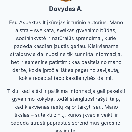
Dovydas A.
Esu Aspektas.lt įkūrėjas ir turinio autorius. Mano
aistra – sveikata, sveikas gyvenimo būdas,
sodininkystė ir natūralūs sprendimai, kurie
padeda kasdien jaustis geriau. Kiekviename
straipsnyje dalinuosi ne tik surinkta informacija,
bet ir asmenine patirtimi: kas pasiteisino mano
darže, kokie įpročiai išties pagerino savijautą,
kokie receptai tapo kasdienybės dalimi.
Tikiu, kad aiški ir patikima informacija gali pakeisti
gyvenimo kokybę, todėl stengiuosi rašyti taip,
kad kiekvienas rastų ką pritaikyti sau. Mano
tikslas – suteikti žinių, kurios įkvepia veikti ir
padeda atrasti paprastus sprendimus geresnei
savijautai.