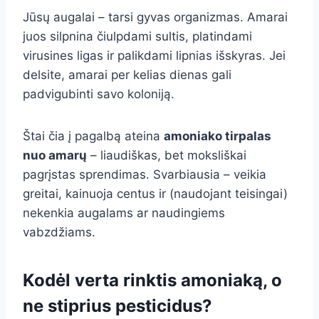
Jūsų augalai – tarsi gyvas organizmas. Amarai
juos silpnina čiulpdami sultis, platindami
virusines ligas ir palikdami lipnias išskyras. Jei
delsite, amarai per kelias dienas gali
padvigubinti savo koloniją.
Štai čia į pagalbą ateina
amoniako tirpalas
nuo amarų
– liaudiškas, bet moksliškai
pagrįstas sprendimas. Svarbiausia – veikia
greitai, kainuoja centus ir (naudojant teisingai)
nekenkia augalams ar naudingiems
vabzdžiams.
Kodėl verta rinktis amoniaką, o
ne stiprius pesticidus?