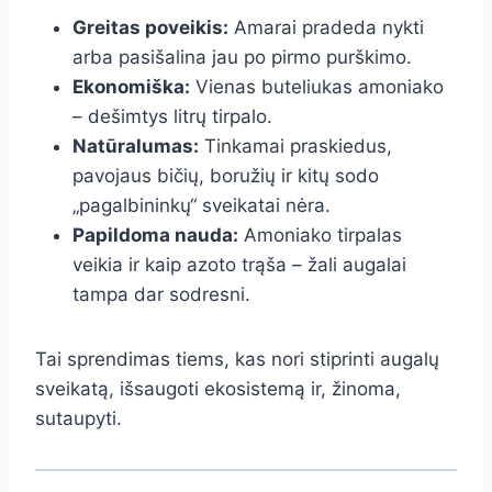
Greitas poveikis:
Amarai pradeda nykti
arba pasišalina jau po pirmo purškimo.
Ekonomiška:
Vienas buteliukas amoniako
– dešimtys litrų tirpalo.
Natūralumas:
Tinkamai praskiedus,
pavojaus bičių, boružių ir kitų sodo
„pagalbininkų“ sveikatai nėra.
Papildoma nauda:
Amoniako tirpalas
veikia ir kaip azoto trąša – žali augalai
tampa dar sodresni.
Tai sprendimas tiems, kas nori stiprinti augalų
sveikatą, išsaugoti ekosistemą ir, žinoma,
sutaupyti.