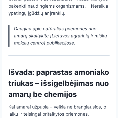
pakenkti naudingiems organizmams. – Nereikia
ypatingų įgūdžių ar įrankių.
Daugiau apie natūralias priemones nuo
amarų skaitykite [Lietuvos agrarinių ir miškų
mokslų centro] publikacijose.
Išvada: paprastas amoniako
triukas – išsigelbėjimas nuo
amarų be chemijos
Kai amarai užpuola – veikia ne brangiausios, o
laiku ir teisingai pritaikytos priemonės.