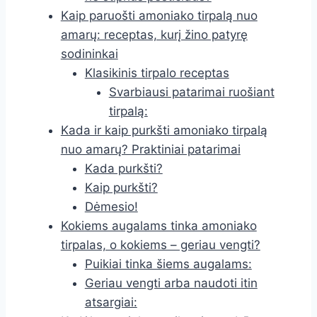
Kaip paruošti amoniako tirpalą nuo
amarų: receptas, kurį žino patyrę
sodininkai
Klasikinis tirpalo receptas
Svarbiausi patarimai ruošiant
tirpalą:
Kada ir kaip purkšti amoniako tirpalą
nuo amarų? Praktiniai patarimai
Kada purkšti?
Kaip purkšti?
Dėmesio!
Kokiems augalams tinka amoniako
tirpalas, o kokiems – geriau vengti?
Puikiai tinka šiems augalams:
Geriau vengti arba naudoti itin
atsargiai: