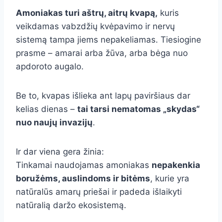
Amoniakas turi aštrų, aitrų kvapą,
kuris
veikdamas vabzdžių kvėpavimo ir nervų
sistemą tampa jiems nepakeliamas. Tiesiogine
prasme – amarai arba žūva, arba bėga nuo
apdoroto augalo.
Be to, kvapas išlieka ant lapų paviršiaus dar
kelias dienas –
tai tarsi nematomas „skydas“
nuo naujų invazijų
.
Ir dar viena gera žinia:
Tinkamai naudojamas amoniakas
nepakenkia
boružėms, auslindoms ir bitėms
, kurie yra
natūralūs amarų priešai ir padeda išlaikyti
natūralią daržo ekosistemą.