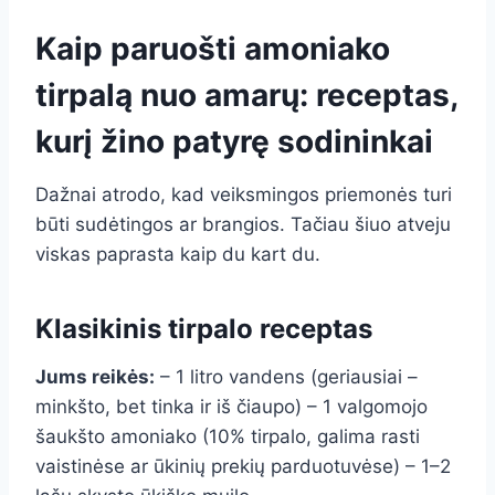
Kaip paruošti amoniako
tirpalą nuo amarų: receptas,
kurį žino patyrę sodininkai
Dažnai atrodo, kad veiksmingos priemonės turi
būti sudėtingos ar brangios. Tačiau šiuo atveju
viskas paprasta kaip du kart du.
Klasikinis tirpalo receptas
Jums reikės:
– 1 litro vandens (geriausiai –
minkšto, bet tinka ir iš čiaupo) – 1 valgomojo
šaukšto amoniako (10% tirpalo, galima rasti
vaistinėse ar ūkinių prekių parduotuvėse) – 1–2