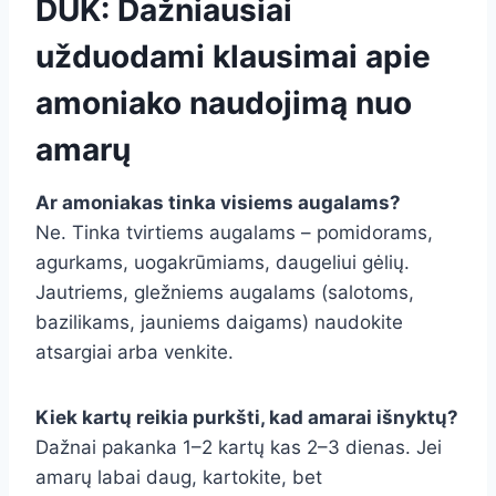
DUK: Dažniausiai
užduodami klausimai apie
amoniako naudojimą nuo
amarų
Ar amoniakas tinka visiems augalams?
Ne. Tinka tvirtiems augalams – pomidorams,
agurkams, uogakrūmiams, daugeliui gėlių.
Jautriems, gležniems augalams (salotoms,
bazilikams, jauniems daigams) naudokite
atsargiai arba venkite.
Kiek kartų reikia purkšti, kad amarai išnyktų?
Dažnai pakanka 1–2 kartų kas 2–3 dienas. Jei
amarų labai daug, kartokite, bet