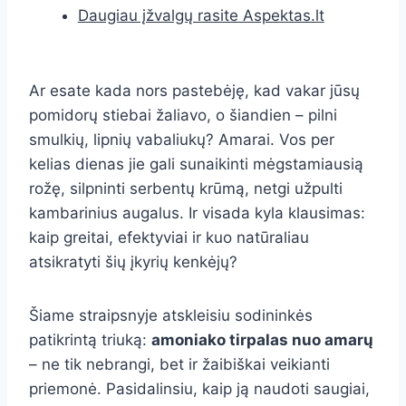
Daugiau įžvalgų rasite Aspektas.lt
Ar esate kada nors pastebėję, kad vakar jūsų
pomidorų stiebai žaliavo, o šiandien – pilni
smulkių, lipnių vabaliukų? Amarai. Vos per
kelias dienas jie gali sunaikinti mėgstamiausią
rožę, silpninti serbentų krūmą, netgi užpulti
kambarinius augalus. Ir visada kyla klausimas:
kaip greitai, efektyviai ir kuo natūraliau
atsikratyti šių įkyrių kenkėjų?
Šiame straipsnyje atskleisiu sodininkės
patikrintą triuką:
amoniako tirpalas nuo amarų
– ne tik nebrangi, bet ir žaibiškai veikianti
priemonė. Pasidalinsiu, kaip ją naudoti saugiai,