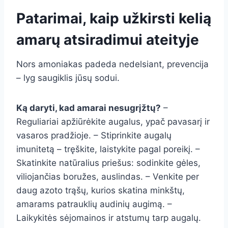
Patarimai, kaip užkirsti kelią
amarų atsiradimui ateityje
Nors amoniakas padeda nedelsiant, prevencija
– lyg saugiklis jūsų sodui.
Ką daryti, kad amarai nesugrįžtų?
–
Reguliariai apžiūrėkite augalus, ypač pavasarį ir
vasaros pradžioje. – Stiprinkite augalų
imunitetą – tręškite, laistykite pagal poreikį. –
Skatinkite natūralius priešus: sodinkite gėles,
viliojančias boružes, auslindas. – Venkite per
daug azoto trąšų, kurios skatina minkštų,
amarams patrauklių audinių augimą. –
Laikykitės sėjomainos ir atstumų tarp augalų.