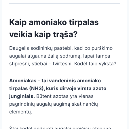
Kaip amoniako tirpalas
veikia kaip trąša?
Daugelis sodininkų pastebi, kad po purškimo
augalai atgauna žalią sodrumą, lapai tampa
stipresni, stiebai – tvirtesni. Kodėl taip vyksta?
Amoniakas – tai vandeninis amoniako
tirpalas (NH3), kuris dirvoje virsta azoto
junginiais.
Būtent azotas yra vienas
pagrindinių augalų augimą skatinančių
elementų.
Štai kodėl apdoroti augalai greičiau atgauna