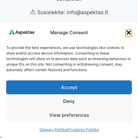
Susisiekite: info@aspektas.lt
Manage Consent
To provide the best experiences, we use technologies like cookies to
Post
PREVIOUS
NEXT
store and/or access device information. Consenting to these
technologies will allow us to process data such as browsing behaviour or
Sodininko kalendorius
Sodininkų košmaras:
navigation
unique IDs on this site. Not consenting or withdrawing consent, may
ir mėnulio fazės: ar
viena smulki klaida,
adversely affect certain features and functions.
tikrai verta jomis
kuri pražudo net
vadovautis siekiant
stipriausius pomidorus
Accept
gausaus derliaus?
– kaip išvengti šaknų
Deny
puvinio?
View preferences
Slapukų Politika
Privatumo Politika