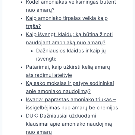
Kodėl amoniakas veiksmingas būtent
nuo amarų?
Kaip amoniako tirpalas veikia kaip
trąša?
Kaip išvengti klaidų: ką būtina žinoti
naudojant amoniaką nuo amarų?
Dažniausios klaidos ir kaip jų
išvengti:
Patarimai, kaip užkirsti kelią amarų
atsiradimui ateityje
Ką sako mokslas ir patyrę sodininkai
apie amoniako naudojimą?
Išvada: paprastas amoniako triukas –
išsigelbėjimas nuo amarų be chemijos
DUK: Dažniausiai užduodami
klausimai apie amoniako naudojimą
nuo amarų