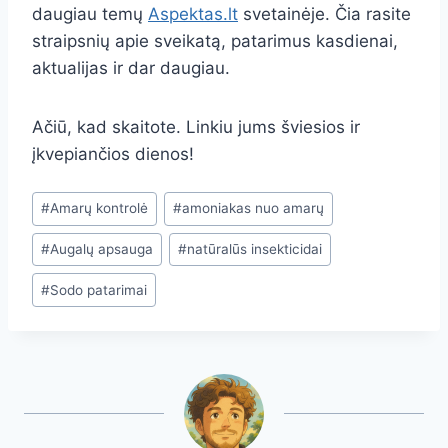
daugiau temų
Aspektas.lt
svetainėje. Čia rasite
straipsnių apie sveikatą, patarimus kasdienai,
aktualijas ir dar daugiau.
Ačiū, kad skaitote. Linkiu jums šviesios ir
įkvepiančios dienos!
Post
#
Amarų kontrolė
#
amoniakas nuo amarų
Tags:
#
Augalų apsauga
#
natūralūs insekticidai
#
Sodo patarimai