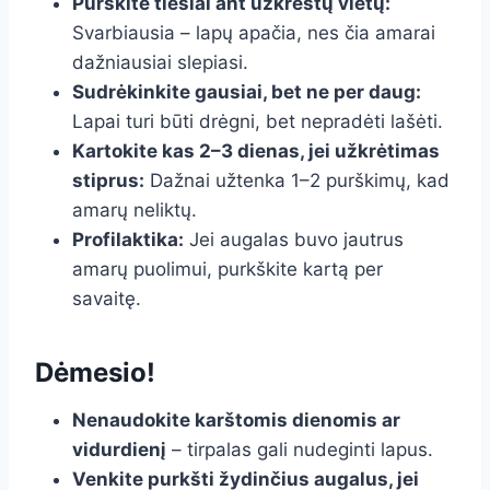
Purškite tiesiai ant užkrėstų vietų:
Svarbiausia – lapų apačia, nes čia amarai
dažniausiai slepiasi.
Sudrėkinkite gausiai, bet ne per daug:
Lapai turi būti drėgni, bet nepradėti lašėti.
Kartokite kas 2–3 dienas, jei užkrėtimas
stiprus:
Dažnai užtenka 1–2 purškimų, kad
amarų neliktų.
Profilaktika:
Jei augalas buvo jautrus
amarų puolimui, purkškite kartą per
savaitę.
Dėmesio!
Nenaudokite karštomis dienomis ar
vidurdienį
– tirpalas gali nudeginti lapus.
Venkite purkšti žydinčius augalus, jei