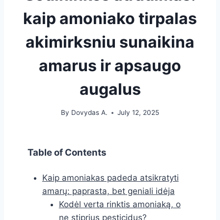
kaip amoniako tirpalas
akimirksniu sunaikina
amarus ir apsaugo
augalus
By
Dovydas A.
July 12, 2025
Table of Contents
Kaip amoniakas padeda atsikratyti
amarų: paprasta, bet geniali idėja
Kodėl verta rinktis amoniaką, o
ne stiprius pesticidus?