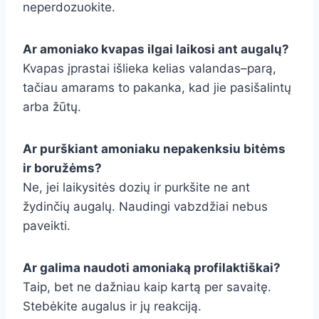
neperdozuokite.
Ar amoniako kvapas ilgai laikosi ant augalų?
Kvapas įprastai išlieka kelias valandas–parą,
tačiau amarams to pakanka, kad jie pasišalintų
arba žūtų.
Ar purškiant amoniaku nepakenksiu bitėms
ir boružėms?
Ne, jei laikysitės dozių ir purkšite ne ant
žydinčių augalų. Naudingi vabzdžiai nebus
paveikti.
Ar galima naudoti amoniaką profilaktiškai?
Taip, bet ne dažniau kaip kartą per savaitę.
Stebėkite augalus ir jų reakciją.