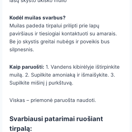
lašų skysto ūkiško muilo
Kodėl muilas svarbus?
Muilas padeda tirpalui prilipti prie lapų
paviršiaus ir tiesiogiai kontaktuoti su amarais.
Be jo skystis greitai nubėgs ir poveikis bus
silpnesnis.
Kaip paruošti:
1. Vandens kibirėlyje ištirpinkite
muilą. 2. Supilkite amoniaką ir išmaišykite. 3.
Supilkite mišinį į purkštuvą.
Viskas – priemonė paruošta naudoti.
Svarbiausi patarimai ruošiant
tirpalą: