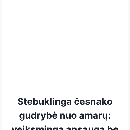
Stebuklinga česnako
gudrybė nuo amarų:
veiksminga apsauga be