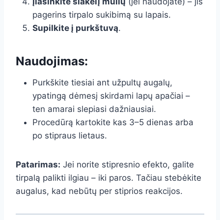
Įlašinkite šlakelį muilų
(jei naudojate) – jis
pagerins tirpalo sukibimą su lapais.
Supilkite į purkštuvą
.
Naudojimas:
Purkškite tiesiai ant užpultų augalų,
ypatingą dėmesį skirdami lapų apačiai –
ten amarai slepiasi dažniausiai.
Procedūrą kartokite kas 3–5 dienas arba
po stipraus lietaus.
Patarimas:
Jei norite stipresnio efekto, galite
tirpalą palikti ilgiau – iki paros. Tačiau stebėkite
augalus, kad nebūtų per stiprios reakcijos.