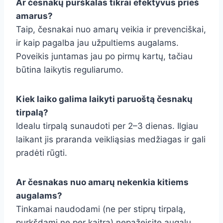
Ar česnakų purškalas tikrai efektyvus prieš
amarus?
Taip, česnakai nuo amarų veikia ir prevenciškai,
ir kaip pagalba jau užpultiems augalams.
Poveikis juntamas jau po pirmų kartų, tačiau
būtina laikytis reguliarumo.
Kiek laiko galima laikyti paruoštą česnakų
tirpalą?
Idealu tirpalą sunaudoti per 2–3 dienas. Ilgiau
laikant jis praranda veikliąsias medžiagas ir gali
pradėti rūgti.
Ar česnakas nuo amarų nekenkia kitiems
augalams?
Tinkamai naudodami (ne per stiprų tirpalą,
purkšdami ne per kaitrą) nepažeisite augalų.