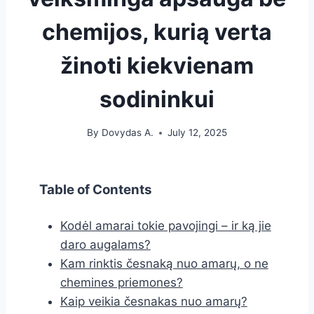
chemijos, kurią verta
žinoti kiekvienam
sodininkui
By
Dovydas A.
July 12, 2025
Table of Contents
Kodėl amarai tokie pavojingi – ir ką jie
daro augalams?
Kam rinktis česnaką nuo amarų, o ne
chemines priemones?
Kaip veikia česnakas nuo amarų?