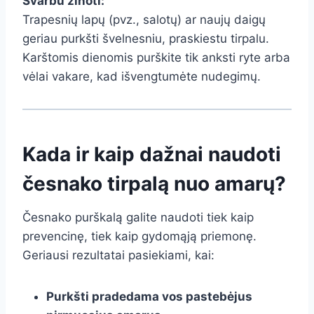
Svarbu žinoti:
Trapesnių lapų (pvz., salotų) ar naujų daigų
geriau purkšti švelnesniu, praskiestu tirpalu.
Karštomis dienomis purškite tik anksti ryte arba
vėlai vakare, kad išvengtumėte nudegimų.
Kada ir kaip dažnai naudoti
česnako tirpalą nuo amarų?
Česnako purškalą galite naudoti tiek kaip
prevencinę, tiek kaip gydomąją priemonę.
Geriausi rezultatai pasiekiami, kai:
Purkšti pradedama vos pastebėjus