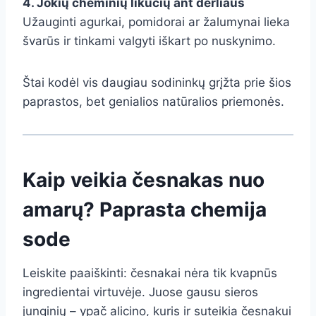
4. Jokių cheminių likučių ant derliaus
Užauginti agurkai, pomidorai ar žalumynai lieka
švarūs ir tinkami valgyti iškart po nuskynimo.
Štai kodėl vis daugiau sodininkų grįžta prie šios
paprastos, bet genialios natūralios priemonės.
Kaip veikia česnakas nuo
amarų? Paprasta chemija
sode
Leiskite paaiškinti: česnakai nėra tik kvapnūs
ingredientai virtuvėje. Juose gausu sieros
junginių – ypač alicino, kuris ir suteikia česnakui