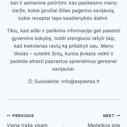
bet ir asmenine patirtimi: kas pasiteisino mano
darže, kokie įpročiai išties pagerino savijautą,
kokie receptai tapo kasdienybės dalimi.
Tikiu, kad aiški ir patikima informacija gali pakeisti
gyvenimo kokybę, todėl stengiuosi rašyti taip,
kad kiekvienas rastų ką pritaikyti sau. Mano
tikslas – suteikti žinių, kurios įkvepia veikti ir
padeda atrasti paprastus sprendimus geresnei
savijautai.
Susisiekite: info@aspektas.lt
Post
PREVIOUS
NEXT
Viena trąša visam
Medetkos prie