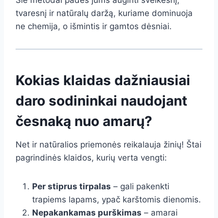
Šie metodai padės jums auginti sveikesnį,
tvaresnį ir natūralų daržą, kuriame dominuoja
ne chemija, o išmintis ir gamtos dėsniai.
Kokias klaidas dažniausiai
daro sodininkai naudojant
česnaką nuo amarų?
Net ir natūralios priemonės reikalauja žinių! Štai
pagrindinės klaidos, kurių verta vengti:
Per stiprus tirpalas
– gali pakenkti
trapiems lapams, ypač karštomis dienomis.
Nepakankamas purškimas
– amarai