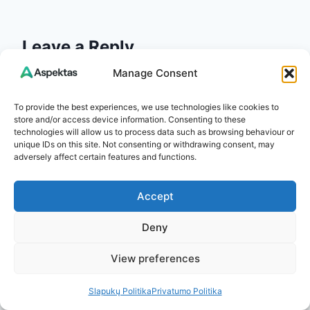
Leave a Reply
Manage Consent
Your email address will not be published.
Required fields are
marked
*
To provide the best experiences, we use technologies like cookies to
store and/or access device information. Consenting to these
Comment
*
technologies will allow us to process data such as browsing behaviour or
unique IDs on this site. Not consenting or withdrawing consent, may
adversely affect certain features and functions.
Accept
Deny
View preferences
Slapukų Politika
Privatumo Politika