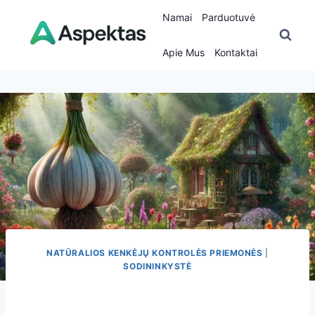
Skip
Namai
Parduotuvė
to
content
Apie Mus
Kontaktai
NATŪRALIOS KENKĖJŲ KONTROLĖS PRIEMONĖS
|
SODININKYSTĖ