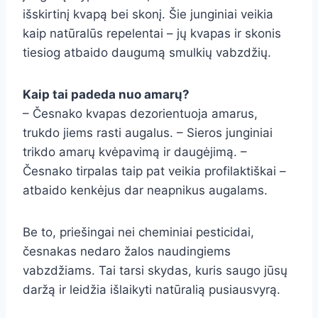
išskirtinį kvapą bei skonį. Šie junginiai veikia
kaip natūralūs repelentai – jų kvapas ir skonis
tiesiog atbaido daugumą smulkių vabzdžių.
Kaip tai padeda nuo amarų?
– Česnako kvapas dezorientuoja amarus,
trukdo jiems rasti augalus. – Sieros junginiai
trikdo amarų kvėpavimą ir daugėjimą. –
Česnako tirpalas taip pat veikia profilaktiškai –
atbaido kenkėjus dar neapnikus augalams.
Be to, priešingai nei cheminiai pesticidai,
česnakas nedaro žalos naudingiems
vabzdžiams. Tai tarsi skydas, kuris saugo jūsų
daržą ir leidžia išlaikyti natūralią pusiausvyrą.