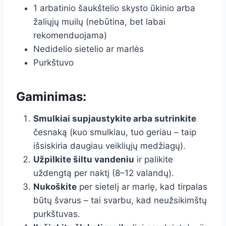
1 arbatinio šaukštelio skysto ūkinio arba
žaliųjų muilų (nebūtina, bet labai
rekomenduojama)
Nedidelio sietelio ar marlės
Purkštuvo
Gaminimas:
Smulkiai supjaustykite arba sutrinkite
česnaką (kuo smulkiau, tuo geriau – taip
išsiskiria daugiau veikliųjų medžiagų).
Užpilkite šiltu vandeniu
ir palikite
uždengtą per naktį (8–12 valandų).
Nukoškite
per sietelį ar marlę, kad tirpalas
būtų švarus – tai svarbu, kad neužsikimštų
purkštuvas.