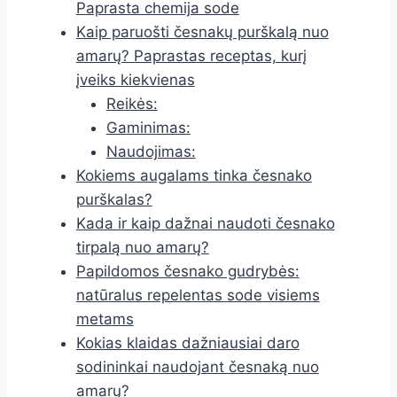
Paprasta chemija sode
Kaip paruošti česnakų purškalą nuo
amarų? Paprastas receptas, kurį
įveiks kiekvienas
Reikės:
Gaminimas:
Naudojimas:
Kokiems augalams tinka česnako
purškalas?
Kada ir kaip dažnai naudoti česnako
tirpalą nuo amarų?
Papildomos česnako gudrybės:
natūralus repelentas sode visiems
metams
Kokias klaidas dažniausiai daro
sodininkai naudojant česnaką nuo
amarų?