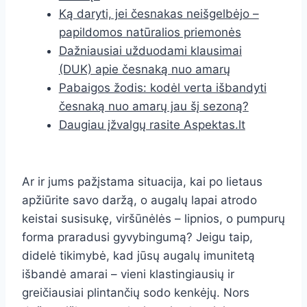
Ką daryti, jei česnakas neišgelbėjo –
papildomos natūralios priemonės
Dažniausiai užduodami klausimai
(DUK) apie česnaką nuo amarų
Pabaigos žodis: kodėl verta išbandyti
česnaką nuo amarų jau šį sezoną?
Daugiau įžvalgų rasite Aspektas.lt
Ar ir jums pažįstama situacija, kai po lietaus
apžiūrite savo daržą, o augalų lapai atrodo
keistai susisukę, viršūnėlės – lipnios, o pumpurų
forma praradusi gyvybingumą? Jeigu taip,
didelė tikimybė, kad jūsų augalų imunitetą
išbandė amarai – vieni klastingiausių ir
greičiausiai plintančių sodo kenkėjų. Nors