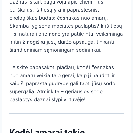
dažnas iškart pagalvoja apie cheminius
purškalus, iš tiesų yra ir paprastesnis,
ekologiškas būdas: česnakas nuo amarų.
Skamba lyg sena močiutės paslaptis? Ir iš tiesų
– ši natūrali priemonė yra patikrinta, veiksminga
ir itin žmogiška jūsų daržo apsauga, tinkanti
šiandieniniam sąmoningam sodininkui.
Leiskite papasakoti plačiau, kodėl česnakas
nuo amarų veikia taip gerai, kaip jį naudoti ir
kaip ši paprasta gudrybė gali tapti jūsų sodo
supergalia. Atminkite – geriausios sodo
paslaptys dažnai slypi virtuvėje!
Kodėl amarai tokie