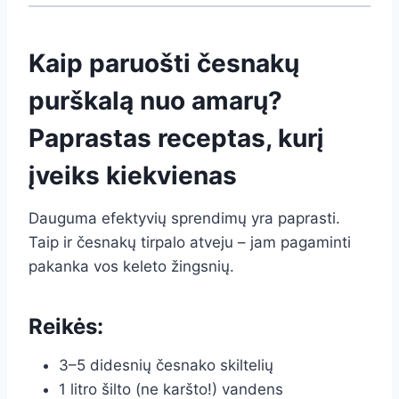
Kaip paruošti česnakų
purškalą nuo amarų?
Paprastas receptas, kurį
įveiks kiekvienas
Dauguma efektyvių sprendimų yra paprasti.
Taip ir česnakų tirpalo atveju – jam pagaminti
pakanka vos keleto žingsnių.
Reikės:
3–5 didesnių česnako skiltelių
1 litro šilto (ne karšto!) vandens