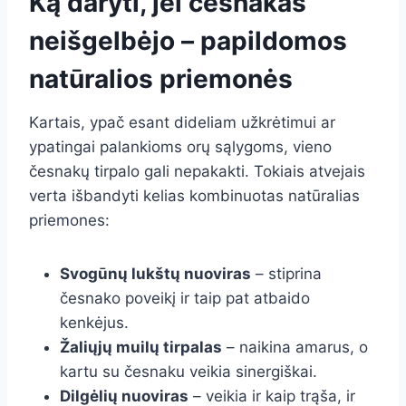
Ką daryti, jei česnakas
neišgelbėjo – papildomos
natūralios priemonės
Kartais, ypač esant dideliam užkrėtimui ar
ypatingai palankioms orų sąlygoms, vieno
česnakų tirpalo gali nepakakti. Tokiais atvejais
verta išbandyti kelias kombinuotas natūralias
priemones:
Svogūnų lukštų nuoviras
– stiprina
česnako poveikį ir taip pat atbaido
kenkėjus.
Žaliųjų muilų tirpalas
– naikina amarus, o
kartu su česnaku veikia sinergiškai.
Dilgėlių nuoviras
– veikia ir kaip trąša, ir