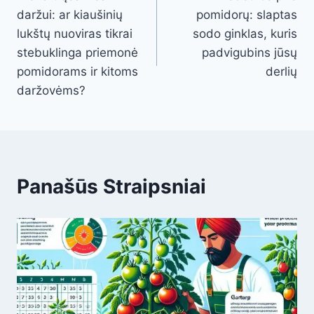
navigation
daržui: ar kiaušinių
pomidorų: slaptas
lukštų nuoviras tikrai
sodo ginklas, kuris
stebuklinga priemonė
padvigubins jūsų
pomidorams ir kitoms
derlių
daržovėms?
Panašūs Straipsniai