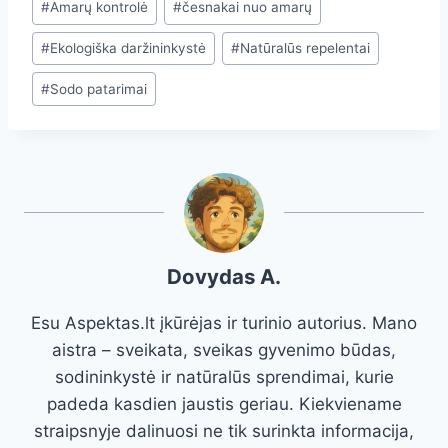
#
Amarų kontrolė
#
česnakai nuo amarų
Tags:
#
Ekologiška daržininkystė
#
Natūralūs repelentai
#
Sodo patarimai
Dovydas A.
Esu Aspektas.lt įkūrėjas ir turinio autorius. Mano
aistra – sveikata, sveikas gyvenimo būdas,
sodininkystė ir natūralūs sprendimai, kurie
padeda kasdien jaustis geriau. Kiekviename
straipsnyje dalinuosi ne tik surinkta informacija,