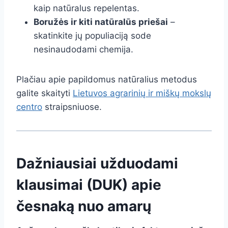
kaip natūralus repelentas.
Boružės ir kiti natūralūs priešai
–
skatinkite jų populiaciją sode
nesinaudodami chemija.
Plačiau apie papildomus natūralius metodus
galite skaityti
Lietuvos agrarinių ir miškų mokslų
centro
straipsniuose.
Dažniausiai užduodami
klausimai (DUK) apie
česnaką nuo amarų