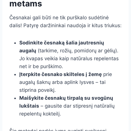
metams
Česnakai gali būti ne tik purškalo sudėtinė
dalis! Patyrę daržininkai naudoja ir kitus triukus:
Sodinkite česnaką šalia jautresnių
augalų
(tarkime, rožių, pomidorų ar gėlių).
Jo kvapas veikia kaip natūralus repelentas
net ir be purškimo.
Įterpkite česnako skilteles į žemę
prie
augalų šaknų arba aplink lysves – tai
stiprina poveikį.
Maišykite česnakų tirpalą su svogūnų
lukštais
– gausite dar stipresnį natūralių
repelentų kokteilį.