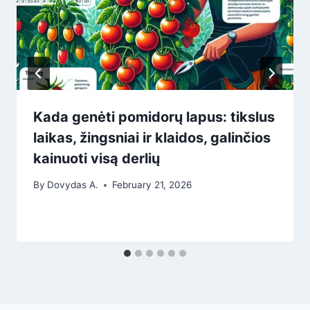
Kada genėti pomidorų lapus: tikslus
laikas, žingsniai ir klaidos, galinčios
kainuoti visą derlių
By
Dovydas A.
February 21, 2026