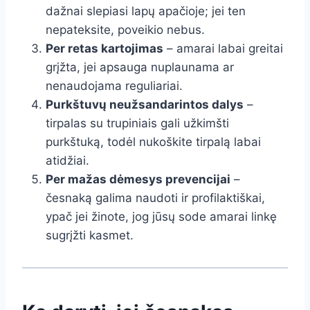
dažnai slepiasi lapų apačioje; jei ten
nepateksite, poveikio nebus.
Per retas kartojimas
– amarai labai greitai
grįžta, jei apsauga nuplaunama ar
nenaudojama reguliariai.
Purkštuvų neužsandarintos dalys
–
tirpalas su trupiniais gali užkimšti
purkštuką, todėl nukoškite tirpalą labai
atidžiai.
Per mažas dėmesys prevencijai
–
česnaką galima naudoti ir profilaktiškai,
ypač jei žinote, jog jūsų sode amarai linkę
sugrįžti kasmet.