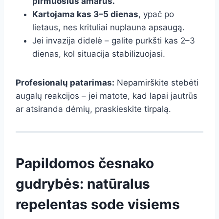
pirmuosius amarus.
Kartojama kas 3–5 dienas
, ypač po
lietaus, nes krituliai nuplauna apsaugą.
Jei invazija didelė – galite purkšti kas 2–3
dienas, kol situacija stabilizuojasi.
Profesionalų patarimas:
Nepamirškite stebėti
augalų reakcijos – jei matote, kad lapai jautrūs
ar atsiranda dėmių, praskieskite tirpalą.
Papildomos česnako
gudrybės: natūralus
repelentas sode visiems