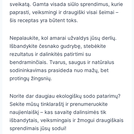
sveikatą. Gamta visada siūlo sprendimus, kurie
paprasti, veiksmingi ir draugiški visai šeimai –
šis receptas yra būtent toks.
Nepalaukite, kol amarai užvaldys jūsų derlių.
Išbandykite česnako gudrybę, stebėkite
rezultatus ir dalinkitės patirtimi su
bendraminčiais. Tvarus, saugus ir natūralus
sodininkavimas prasideda nuo mažų, bet
protingų žingsnių.
Norite dar daugiau ekologiškų sodo patarimų?
Sekite mūsų tinklaraštį ir prenumeruokite
naujienlaiškį – kas savaitę dalinsimės tik
išbandytais, veiksmingais ir žmogui draugiškais
sprendimais jūsų sodui!