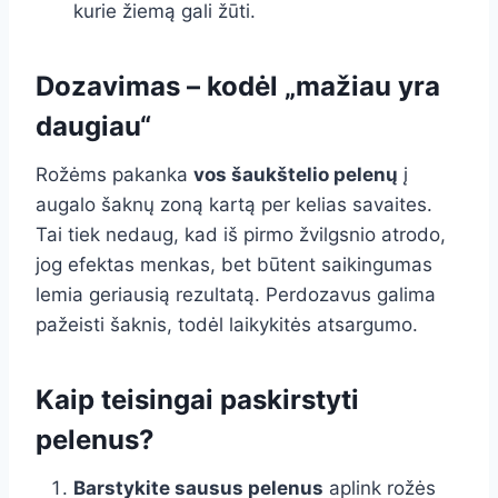
kurie žiemą gali žūti.
Dozavimas – kodėl „mažiau yra
daugiau“
Rožėms pakanka
vos šaukštelio pelenų
į
augalo šaknų zoną kartą per kelias savaites.
Tai tiek nedaug, kad iš pirmo žvilgsnio atrodo,
jog efektas menkas, bet būtent saikingumas
lemia geriausią rezultatą. Perdozavus galima
pažeisti šaknis, todėl laikykitės atsargumo.
Kaip teisingai paskirstyti
pelenus?
Barstykite sausus pelenus
aplink rožės