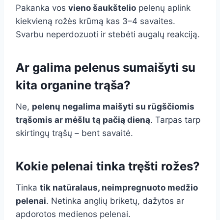
Pakanka vos
vieno šaukštelio
pelenų aplink
kiekvieną rožės krūmą kas 3–4 savaites.
Svarbu neperdozuoti ir stebėti augalų reakciją.
Ar galima pelenus sumaišyti su
kita organine trąša?
Ne,
pelenų negalima maišyti su rūgščiomis
trąšomis ar mėšlu tą pačią dieną
. Tarpas tarp
skirtingų trąšų – bent savaitė.
Kokie pelenai tinka tręšti rožes?
Tinka
tik natūralaus, neimpregnuoto medžio
pelenai
. Netinka anglių briketų, dažytos ar
apdorotos medienos pelenai.