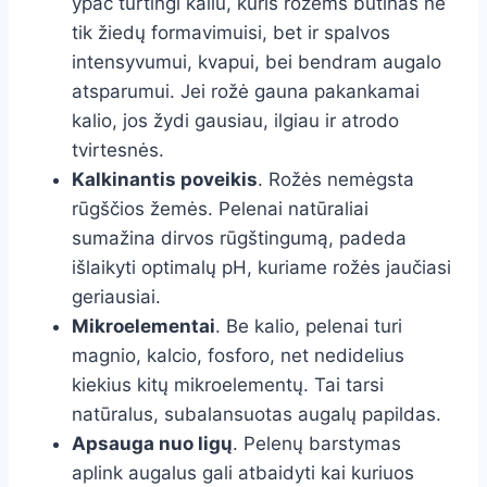
ypač turtingi kaliu, kuris rožėms būtinas ne
tik žiedų formavimuisi, bet ir spalvos
intensyvumui, kvapui, bei bendram augalo
atsparumui. Jei rožė gauna pakankamai
kalio, jos žydi gausiau, ilgiau ir atrodo
tvirtesnės.
Kalkinantis poveikis
. Rožės nemėgsta
rūgščios žemės. Pelenai natūraliai
sumažina dirvos rūgštingumą, padeda
išlaikyti optimalų pH, kuriame rožės jaučiasi
geriausiai.
Mikroelementai
. Be kalio, pelenai turi
magnio, kalcio, fosforo, net nedidelius
kiekius kitų mikroelementų. Tai tarsi
natūralus, subalansuotas augalų papildas.
Apsauga nuo ligų
. Pelenų barstymas
aplink augalus gali atbaidyti kai kuriuos