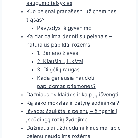
saugumo taisyklės
Kuo pelenai pranašesni už chemines
trąšas?
Pavyzdys iš gyvenimo
Ką dar galima derinti su pelenais –
natūralūs papildai rožėms
1. Banano žievės
2. Kiaušinių lukštai
3. Dilgėlių raugas
Kada geriausia naudoti
papildomas priemones?
Dažniausios klaidos ir kaip jų išvengti
Ką sako mokslas ir patyrę sodininkai?
Išvada: šaukštelis pelenų – žingsnis į
įspūdingą rožių žydėjimą
Dažniausiai užduodami klausimai apie
pelenų naudojimą rožėms