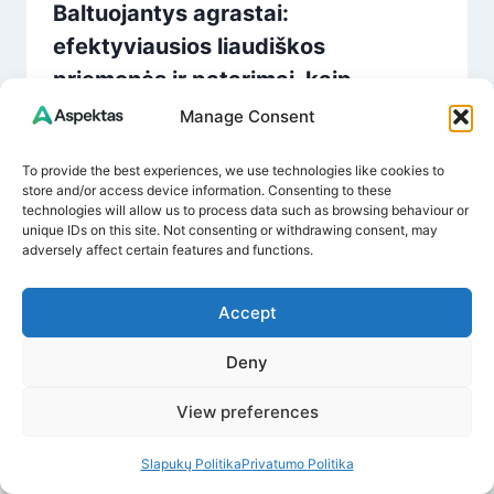
Baltuojantys agrastai:
efektyviausios liaudiškos
priemonės ir patarimai, kaip
išgelbėti derlių
Manage Consent
By
Dovydas A.
July 10, 2025
To provide the best experiences, we use technologies like cookies to
store and/or access device information. Consenting to these
technologies will allow us to process data such as browsing behaviour or
unique IDs on this site. Not consenting or withdrawing consent, may
adversely affect certain features and functions.
Accept
Deny
Leave a Reply
View preferences
Your email address will not be published.
Required fields are
marked
*
Slapukų Politika
Privatumo Politika