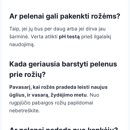
Ar pelenai gali pakenkti rožėms?
Taip, jei jų bus per daug arba jei dirva jau
šarminė. Verta atlikti
pH testą
prieš ilgalaikį
naudojimą.
Kada geriausia barstyti pelenus
prie rožių?
Pavasarį, kai rožės pradeda leisti naujus
ūglius, ir vasarą, žydėjimo metu
. Nuo
rugpjūčio pabaigos rožių papildomai
nebetreškite.