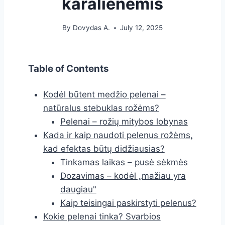
karalienėmis
By
Dovydas A.
July 12, 2025
Table of Contents
Kodėl būtent medžio pelenai –
natūralus stebuklas rožėms?
Pelenai – rožių mitybos lobynas
Kada ir kaip naudoti pelenus rožėms,
kad efektas būtų didžiausias?
Tinkamas laikas – pusė sėkmės
Dozavimas – kodėl „mažiau yra
daugiau"
Kaip teisingai paskirstyti pelenus?
Kokie pelenai tinka? Svarbios