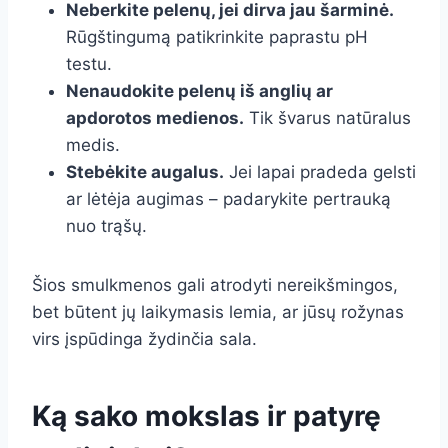
Neberkite pelenų, jei dirva jau šarminė.
Rūgštingumą patikrinkite paprastu pH
testu.
Nenaudokite pelenų iš anglių ar
apdorotos medienos.
Tik švarus natūralus
medis.
Stebėkite augalus.
Jei lapai pradeda gelsti
ar lėtėja augimas – padarykite pertrauką
nuo trąšų.
Šios smulkmenos gali atrodyti nereikšmingos,
bet būtent jų laikymasis lemia, ar jūsų rožynas
virs įspūdinga žydinčia sala.
Ką sako mokslas ir patyrę