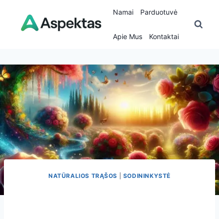
Skip
Namai
Parduotuvė
to
content
Apie Mus
Kontaktai
NATŪRALIOS TRĄŠOS
|
SODININKYSTĖ