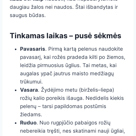
daugiau žalos nei naudos. Štai išbandytas ir
saugus būdas.
Tinkamas laikas – pusė sėkmės
Pavasaris
. Pirmą kartą pelenus naudokite
pavasarį, kai rožės pradeda kilti po žiemos,
leidžia pirmuosius ūglius. Tai metas, kai
augalas ypač jautrus maisto medžiagų
trūkumui.
Vasara
. Žydėjimo metu (birželis–liepa)
rožių kalio poreikis išauga. Nedidelis kiekis
pelenų – tarsi papildomas postūmis
žiedams.
Ruduo
. Nuo rugpjūčio pabaigos rožių
nebereikia tręšti, nes skatinami nauji ūgliai,