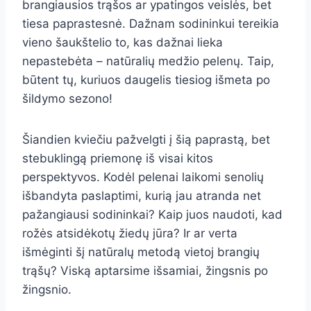
brangiausios trąšos ar ypatingos veislės, bet
tiesa paprastesnė. Dažnam sodininkui tereikia
vieno šaukštelio to, kas dažnai lieka
nepastebėta – natūralių medžio pelenų. Taip,
būtent tų, kuriuos daugelis tiesiog išmeta po
šildymo sezono!
Šiandien kviečiu pažvelgti į šią paprastą, bet
stebuklingą priemonę iš visai kitos
perspektyvos. Kodėl pelenai laikomi senolių
išbandyta paslaptimi, kurią jau atranda net
pažangiausi sodininkai? Kaip juos naudoti, kad
rožės atsidėkotų žiedų jūra? Ir ar verta
išmėginti šį natūralų metodą vietoj brangių
trąšų? Viską aptarsime išsamiai, žingsnis po
žingsnio.