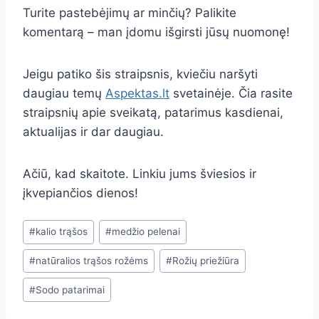
Turite pastebėjimų ar minčių? Palikite
komentarą – man įdomu išgirsti jūsų nuomonę!
Jeigu patiko šis straipsnis, kviečiu naršyti
daugiau temų
Aspektas.lt
svetainėje. Čia rasite
straipsnių apie sveikatą, patarimus kasdienai,
aktualijas ir dar daugiau.
Ačiū, kad skaitote. Linkiu jums šviesios ir
įkvepiančios dienos!
Post
#
kalio trąšos
#
medžio pelenai
Tags:
#
natūralios trąšos rožėms
#
Rožių priežiūra
#
Sodo patarimai