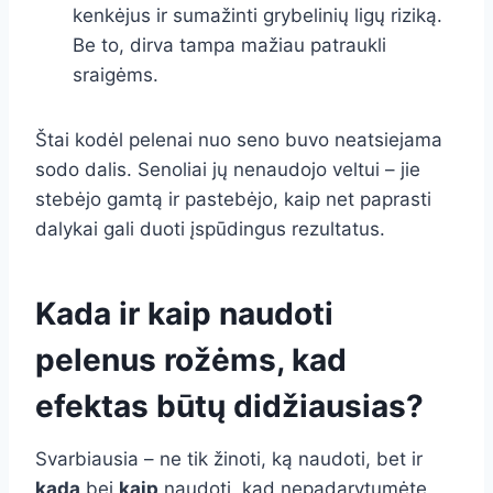
kenkėjus ir sumažinti grybelinių ligų riziką.
Be to, dirva tampa mažiau patraukli
sraigėms.
Štai kodėl pelenai nuo seno buvo neatsiejama
sodo dalis. Senoliai jų nenaudojo veltui – jie
stebėjo gamtą ir pastebėjo, kaip net paprasti
dalykai gali duoti įspūdingus rezultatus.
Kada ir kaip naudoti
pelenus rožėms, kad
efektas būtų didžiausias?
Svarbiausia – ne tik žinoti, ką naudoti, bet ir
kada
bei
kaip
naudoti, kad nepadarytumėte