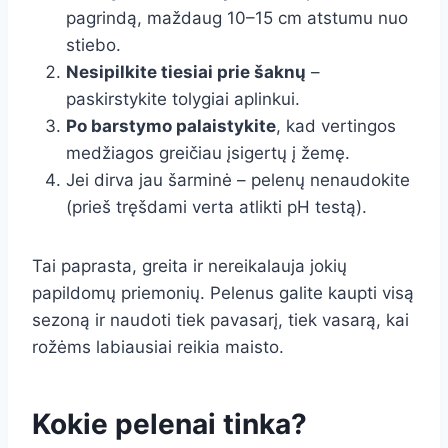
pagrindą, maždaug 10–15 cm atstumu nuo
stiebo.
Nesipilkite tiesiai prie šaknų
–
paskirstykite tolygiai aplinkui.
Po barstymo palaistykite
, kad vertingos
medžiagos greičiau įsigertų į žemę.
Jei dirva jau šarminė – pelenų nenaudokite
(prieš tręšdami verta atlikti pH testą).
Tai paprasta, greita ir nereikalauja jokių
papildomų priemonių. Pelenus galite kaupti visą
sezoną ir naudoti tiek pavasarį, tiek vasarą, kai
rožėms labiausiai reikia maisto.
Kokie pelenai tinka?