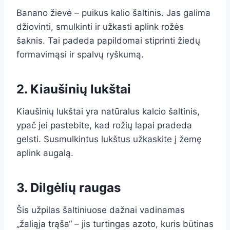
Banano žievė – puikus kalio šaltinis. Jas galima
džiovinti, smulkinti ir užkasti aplink rožės
šaknis. Tai padeda papildomai stiprinti žiedų
formavimąsi ir spalvų ryškumą.
2. Kiaušinių lukštai
Kiaušinių lukštai yra natūralus kalcio šaltinis,
ypač jei pastebite, kad rožių lapai pradeda
gelsti. Susmulkintus lukštus užkaskite į žemę
aplink augalą.
3. Dilgėlių raugas
Šis užpilas šaltiniuose dažnai vadinamas
„žaliąja trąša“ – jis turtingas azoto, kuris būtinas