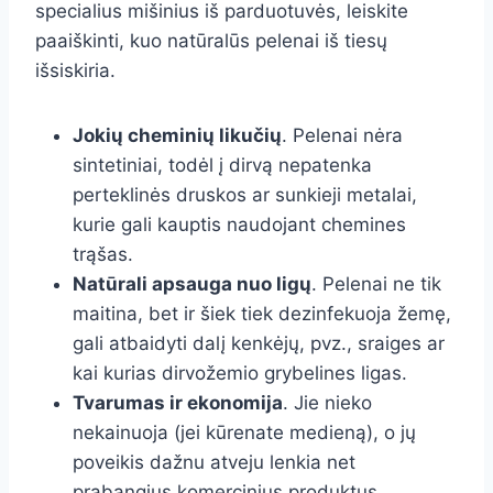
specialius mišinius iš parduotuvės, leiskite
paaiškinti, kuo natūralūs pelenai iš tiesų
išsiskiria.
Jokių cheminių likučių
. Pelenai nėra
sintetiniai, todėl į dirvą nepatenka
perteklinės druskos ar sunkieji metalai,
kurie gali kauptis naudojant chemines
trąšas.
Natūrali apsauga nuo ligų
. Pelenai ne tik
maitina, bet ir šiek tiek dezinfekuoja žemę,
gali atbaidyti dalį kenkėjų, pvz., sraiges ar
kai kurias dirvožemio grybelines ligas.
Tvarumas ir ekonomija
. Jie nieko
nekainuoja (jei kūrenate medieną), o jų
poveikis dažnu atveju lenkia net
prabangius komercinius produktus.