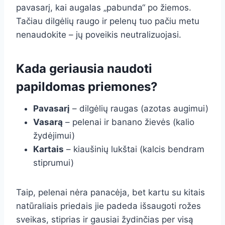
pavasarį, kai augalas „pabunda“ po žiemos.
Tačiau dilgėlių raugo ir pelenų tuo pačiu metu
nenaudokite – jų poveikis neutralizuojasi.
Kada geriausia naudoti
papildomas priemones?
Pavasarį
– dilgėlių raugas (azotas augimui)
Vasarą
– pelenai ir banano žievės (kalio
žydėjimui)
Kartais
– kiaušinių lukštai (kalcis bendram
stiprumui)
Taip, pelenai nėra panacėja, bet kartu su kitais
natūraliais priedais jie padeda išsaugoti rožes
sveikas, stiprias ir gausiai žydinčias per visą