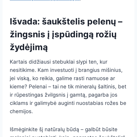
Išvada: šaukštelis pelenų –
žingsnis į įspūdingą rožių
žydėjimą
Kartais didžiausi stebuklai slypi ten, kur
nesitikime. Kam investuoti į brangius mišinius,
jei viską, ko reikia, galime rasti namuose ar
kieme? Pelenai – tai ne tik mineralų šaltinis, bet
ir rūpestingas žvilgsnis į gamtą, pagarba jos
ciklams ir galimybė auginti nuostabias rožes be
chemijos.
Išmėginkite šį natūralų būdą – galbūt būsite