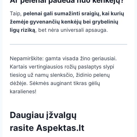
Ar pelenai padeda nuo kenkėjų?
Taip,
pelenai gali sumažinti sraigių, kai kurių
žemėje gyvenančių kenkėjų bei grybelinių
ligų riziką
, bet nėra universali apsauga.
Nepamirškite: gamta visada žino geriausiai.
Kartais vertingiausios rožių paslaptys slypi
tiesiog už namų slenksčio, židinio pelenų
dėžėje. Sėkmės auginant tikras gėlių
karalienes!
Daugiau įžvalgų
rasite
Aspektas.lt