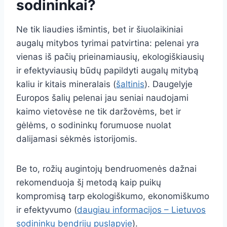
sodininkai?
Ne tik liaudies išmintis, bet ir šiuolaikiniai
augalų mitybos tyrimai patvirtina: pelenai yra
vienas iš pačių prieinamiausių, ekologiškiausių
ir efektyviausių būdų papildyti augalų mitybą
kaliu ir kitais mineralais (
šaltinis
). Daugelyje
Europos šalių pelenai jau seniai naudojami
kaimo vietovėse ne tik daržovėms, bet ir
gėlėms, o sodininkų forumuose nuolat
dalijamasi sėkmės istorijomis.
Be to, rožių augintojų bendruomenės dažnai
rekomenduoja šį metodą kaip puikų
kompromisą tarp ekologiškumo, ekonomiškumo
ir efektyvumo (
daugiau informacijos – Lietuvos
sodininkų bendrijų puslapyje
).