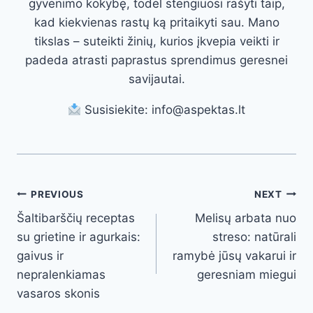
gyvenimo kokybę, todėl stengiuosi rašyti taip,
kad kiekvienas rastų ką pritaikyti sau. Mano
tikslas – suteikti žinių, kurios įkvepia veikti ir
padeda atrasti paprastus sprendimus geresnei
savijautai.
Susisiekite: info@aspektas.lt
Post
PREVIOUS
NEXT
Šaltibarščių receptas
Melisų arbata nuo
navigation
su grietine ir agurkais:
streso: natūrali
gaivus ir
ramybė jūsų vakarui ir
nepralenkiamas
geresniam miegui
vasaros skonis