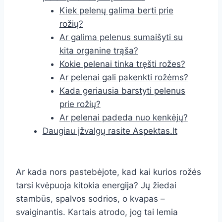
Kiek pelenų galima berti prie
rožių?
Ar galima pelenus sumaišyti su
kita organine trąša?
Kokie pelenai tinka tręšti rožes?
Ar pelenai gali pakenkti rožėms?
Kada geriausia barstyti pelenus
prie rožių?
Ar pelenai padeda nuo kenkėjų?
Daugiau įžvalgų rasite Aspektas.lt
Ar kada nors pastebėjote, kad kai kurios rožės
tarsi kvėpuoja kitokia energija? Jų žiedai
stambūs, spalvos sodrios, o kvapas –
svaiginantis. Kartais atrodo, jog tai lemia