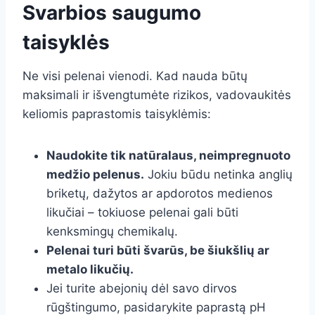
Svarbios saugumo
taisyklės
Ne visi pelenai vienodi. Kad nauda būtų
maksimali ir išvengtumėte rizikos, vadovaukitės
keliomis paprastomis taisyklėmis:
Naudokite tik natūralaus, neimpregnuoto
medžio pelenus.
Jokiu būdu netinka anglių
briketų, dažytos ar apdorotos medienos
likučiai – tokiuose pelenai gali būti
kenksmingų chemikalų.
Pelenai turi būti švarūs, be šiukšlių ar
metalo likučių.
Jei turite abejonių dėl savo dirvos
rūgštingumo, pasidarykite paprastą pH