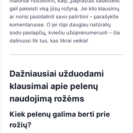
maloniai nustebinti, kaip „paprastas šaukštelis“
gali pakeisti visą jūsų rožyną. Jei kilo klausimų
ar norisi pasidalinti savo patirtimi – parašykite
komentaruose. O jei rūpi daugiau natūralių
sodo paslapčių, kviečiu užsiprenumeruoti – čia
dalinuosi tik tuo, kas tikrai veikia!
Dažniausiai užduodami
klausimai apie pelenų
naudojimą rožėms
Kiek pelenų galima berti prie
rožių?