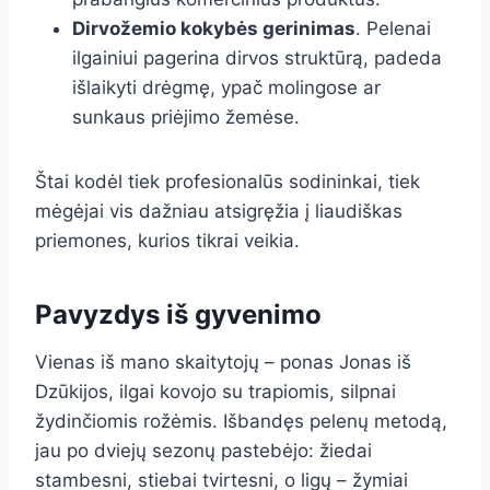
Dirvožemio kokybės gerinimas
. Pelenai
ilgainiui pagerina dirvos struktūrą, padeda
išlaikyti drėgmę, ypač molingose ar
sunkaus priėjimo žemėse.
Štai kodėl tiek profesionalūs sodininkai, tiek
mėgėjai vis dažniau atsigręžia į liaudiškas
priemones, kurios tikrai veikia.
Pavyzdys iš gyvenimo
Vienas iš mano skaitytojų – ponas Jonas iš
Dzūkijos, ilgai kovojo su trapiomis, silpnai
žydinčiomis rožėmis. Išbandęs pelenų metodą,
jau po dviejų sezonų pastebėjo: žiedai
stambesni, stiebai tvirtesni, o ligų – žymiai