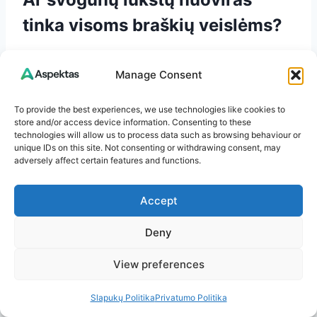
tinka visoms braškių veislėms?
Taip, šis nuoviras tinka visoms veislėms, nes tai
Manage Consent
universali, natūrali priemonė, neturinti neigiamo
poveikio skirtingoms braškių rūšims.
To provide the best experiences, we use technologies like cookies to
store and/or access device information. Consenting to these
technologies will allow us to process data such as browsing behaviour or
Kuo svogūnų lukštų nuoviras
unique IDs on this site. Not consenting or withdrawing consent, may
adversely affect certain features and functions.
veiksmingesnis už cheminius
preparatus?
Accept
Nuoviras ne tik stiprina augalų imunitetą, bet ir
Deny
nekenkia dirvožemio florai, nepalieka likučių
uogose, o poveikis – švelnesnis ir ilgalaikis. Jis
View preferences
leidžia augalams suformuoti natūralią apsaugą.
Slapukų Politika
Privatumo Politika