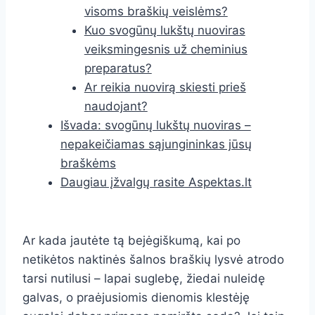
visoms braškių veislėms?
Kuo svogūnų lukštų nuoviras
veiksmingesnis už cheminius
preparatus?
Ar reikia nuovirą skiesti prieš
naudojant?
Išvada: svogūnų lukštų nuoviras –
nepakeičiamas sąjungininkas jūsų
braškėms
Daugiau įžvalgų rasite Aspektas.lt
Ar kada jautėte tą bejėgiškumą, kai po
netikėtos naktinės šalnos braškių lysvė atrodo
tarsi nutilusi – lapai suglebę, žiedai nuleidę
galvas, o praėjusiomis dienomis klestėję