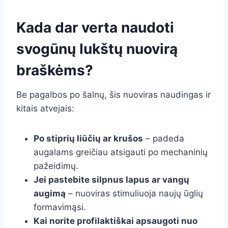
Kada dar verta naudoti
svogūnų lukštų nuovirą
braškėms?
Be pagalbos po šalnų, šis nuoviras naudingas ir
kitais atvejais:
Po stiprių liūčių ar krušos
– padeda
augalams greičiau atsigauti po mechaninių
pažeidimų.
Jei pastebite silpnus lapus ar vangų
augimą
– nuoviras stimuliuoja naujų ūglių
formavimąsi.
Kai norite profilaktiškai apsaugoti nuo