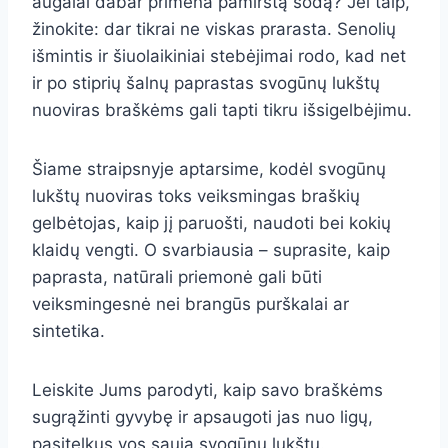
augalai dabar primena pamirštą sodą? Jei taip,
žinokite: dar tikrai ne viskas prarasta. Senolių
išmintis ir šiuolaikiniai stebėjimai rodo, kad net
ir po stiprių šalnų paprastas svogūnų lukštų
nuoviras braškėms gali tapti tikru išsigelbėjimu.
Šiame straipsnyje aptarsime, kodėl svogūnų
lukštų nuoviras toks veiksmingas braškių
gelbėtojas, kaip jį paruošti, naudoti bei kokių
klaidų vengti. O svarbiausia – suprasite, kaip
paprasta, natūrali priemonė gali būti
veiksmingesnė nei brangūs purškalai ar
sintetika.
Leiskite Jums parodyti, kaip savo braškėms
sugrąžinti gyvybę ir apsaugoti jas nuo ligų,
pasitelkus vos saują svogūnų lukštų.