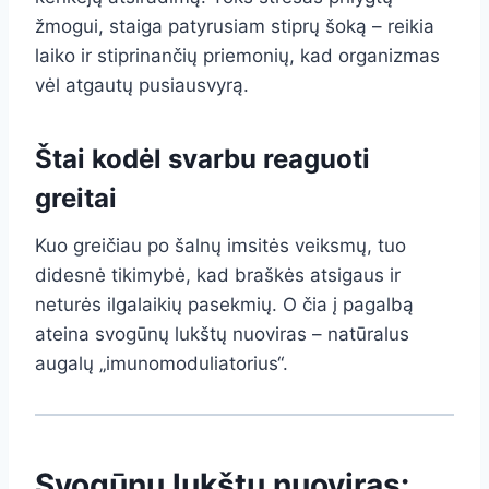
žmogui, staiga patyrusiam stiprų šoką – reikia
laiko ir stiprinančių priemonių, kad organizmas
vėl atgautų pusiausvyrą.
Štai kodėl svarbu reaguoti
greitai
Kuo greičiau po šalnų imsitės veiksmų, tuo
didesnė tikimybė, kad braškės atsigaus ir
neturės ilgalaikių pasekmių. O čia į pagalbą
ateina svogūnų lukštų nuoviras – natūralus
augalų „imunomoduliatorius“.
Svogūnų lukštų nuoviras: