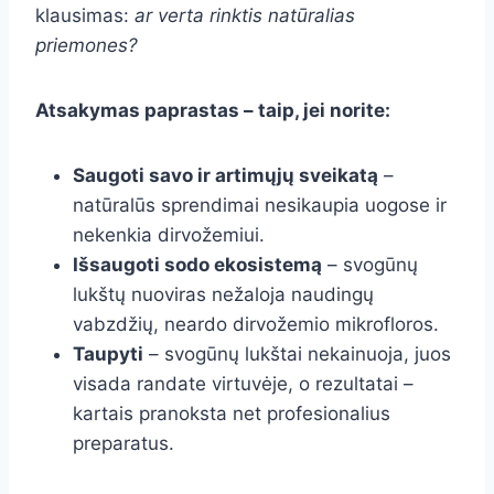
klausimas:
ar verta rinktis natūralias
priemones?
Atsakymas paprastas – taip, jei norite:
Saugoti savo ir artimųjų sveikatą
–
natūralūs sprendimai nesikaupia uogose ir
nekenkia dirvožemiui.
Išsaugoti sodo ekosistemą
– svogūnų
lukštų nuoviras nežaloja naudingų
vabzdžių, neardo dirvožemio mikrofloros.
Taupyti
– svogūnų lukštai nekainuoja, juos
visada randate virtuvėje, o rezultatai –
kartais pranoksta net profesionalius
preparatus.