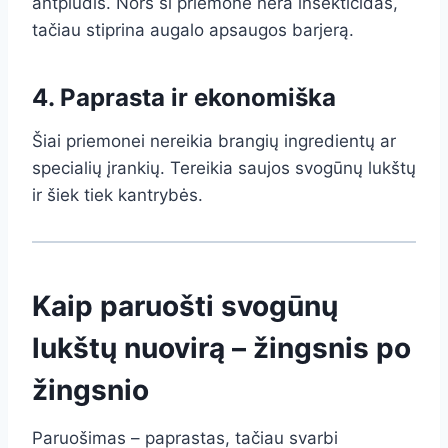
antplūdis. Nors ši priemonė nėra insekticidas,
tačiau stiprina augalo apsaugos barjerą.
4. Paprasta ir ekonomiška
Šiai priemonei nereikia brangių ingredientų ar
specialių įrankių. Tereikia saujos svogūnų lukštų
ir šiek tiek kantrybės.
Kaip paruošti svogūnų
lukštų nuovirą – žingsnis po
žingsnio
Paruošimas – paprastas, tačiau svarbi