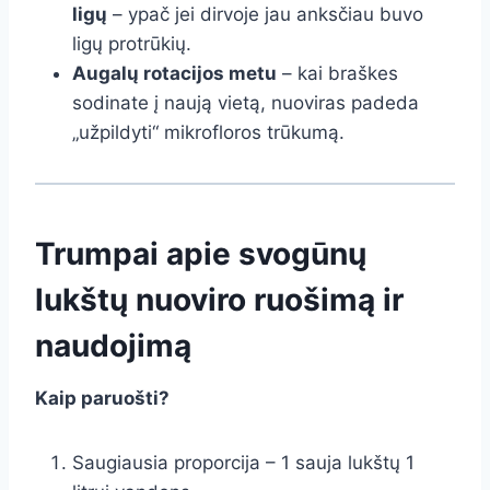
ligų
– ypač jei dirvoje jau anksčiau buvo
ligų protrūkių.
Augalų rotacijos metu
– kai braškes
sodinate į naują vietą, nuoviras padeda
„užpildyti“ mikrofloros trūkumą.
Trumpai apie svogūnų
lukštų nuoviro ruošimą ir
naudojimą
Kaip paruošti?
Saugiausia proporcija – 1 sauja lukštų 1