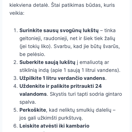
kiekviena detalė. Štai patikimas būdas, kuris
veikia:
Surinkite sausų svogūnų lukštų
– tinka
geltonieji, raudonieji, net ir šiek tiek žalių
(jei tokių liko). Svarbu, kad jie būtų švarūs,
be pelėsio.
Suberkite saują lukštų
į emaliuotą ar
stiklinią indą (apie 1 saują 1 litrui vandens).
Užpilkite 1 litru verdančio vandens
.
Uždenkite ir palikite pritraukti 24
valandoms
. Skystis turi tapti sodria gintaro
spalva.
Perkoškite
, kad neliktų smulkių dalelių –
jos gali užkimšti purkštuvą.
Leiskite atvėsti iki kambario