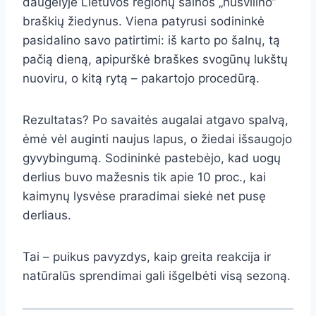
daugelyje Lietuvos regionų šalnos „nusvilino“
braškių žiedynus. Viena patyrusi sodininkė
pasidalino savo patirtimi: iš karto po šalnų, tą
pačią dieną, apipurškė braškes svogūnų lukštų
nuoviru, o kitą rytą – pakartojo procedūrą.
Rezultatas? Po savaitės augalai atgavo spalvą,
ėmė vėl auginti naujus lapus, o žiedai išsaugojo
gyvybingumą. Sodininkė pastebėjo, kad uogų
derlius buvo mažesnis tik apie 10 proc., kai
kaimynų lysvėse praradimai siekė net pusę
derliaus.
Tai – puikus pavyzdys, kaip greita reakcija ir
natūralūs sprendimai gali išgelbėti visą sezoną.