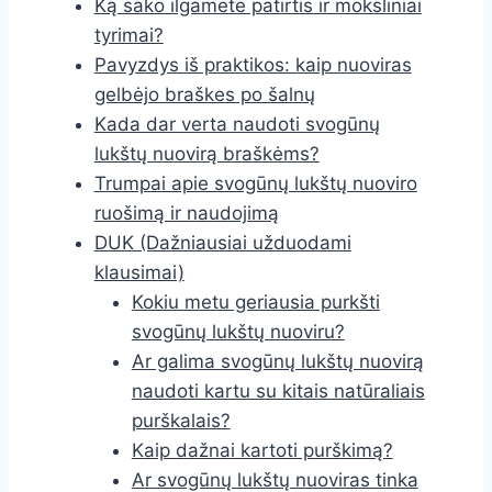
Ką sako ilgametė patirtis ir moksliniai
tyrimai?
Pavyzdys iš praktikos: kaip nuoviras
gelbėjo braškes po šalnų
Kada dar verta naudoti svogūnų
lukštų nuovirą braškėms?
Trumpai apie svogūnų lukštų nuoviro
ruošimą ir naudojimą
DUK (Dažniausiai užduodami
klausimai)
Kokiu metu geriausia purkšti
svogūnų lukštų nuoviru?
Ar galima svogūnų lukštų nuovirą
naudoti kartu su kitais natūraliais
purškalais?
Kaip dažnai kartoti purškimą?
Ar svogūnų lukštų nuoviras tinka