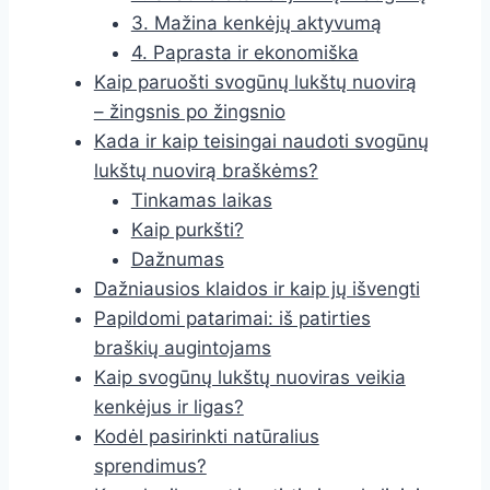
3. Mažina kenkėjų aktyvumą
4. Paprasta ir ekonomiška
Kaip paruošti svogūnų lukštų nuovirą
– žingsnis po žingsnio
Kada ir kaip teisingai naudoti svogūnų
lukštų nuovirą braškėms?
Tinkamas laikas
Kaip purkšti?
Dažnumas
Dažniausios klaidos ir kaip jų išvengti
Papildomi patarimai: iš patirties
braškių augintojams
Kaip svogūnų lukštų nuoviras veikia
kenkėjus ir ligas?
Kodėl pasirinkti natūralius
sprendimus?