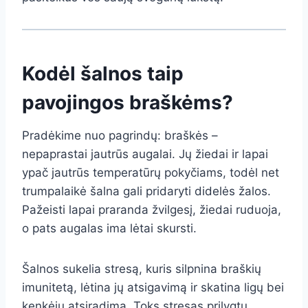
Kodėl šalnos taip
pavojingos braškėms?
Pradėkime nuo pagrindų: braškės –
nepaprastai jautrūs augalai. Jų žiedai ir lapai
ypač jautrūs temperatūrų pokyčiams, todėl net
trumpalaikė šalna gali pridaryti didelės žalos.
Pažeisti lapai praranda žvilgesį, žiedai ruduoja,
o pats augalas ima lėtai skursti.
Šalnos sukelia stresą, kuris silpnina braškių
imunitetą, lėtina jų atsigavimą ir skatina ligų bei
kenkėjų atsiradimą. Toks stresas prilygtų