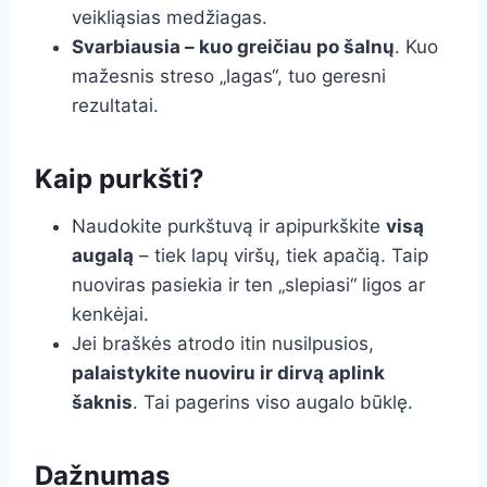
veikliąsias medžiagas.
Svarbiausia – kuo greičiau po šalnų
. Kuo
mažesnis streso „lagas“, tuo geresni
rezultatai.
Kaip purkšti?
Naudokite purkštuvą ir apipurkškite
visą
augalą
– tiek lapų viršų, tiek apačią. Taip
nuoviras pasiekia ir ten „slepiasi“ ligos ar
kenkėjai.
Jei braškės atrodo itin nusilpusios,
palaistykite nuoviru ir dirvą aplink
šaknis
. Tai pagerins viso augalo būklę.
Dažnumas