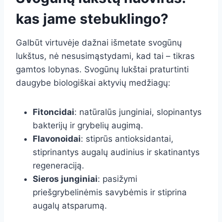
kas jame stebuklingo?
Galbūt virtuvėje dažnai išmetate svogūnų
lukštus, nė nesusimąstydami, kad tai – tikras
gamtos lobynas. Svogūnų lukštai praturtinti
daugybe biologiškai aktyvių medžiagų:
Fitoncidai
: natūralūs junginiai, slopinantys
bakterijų ir grybelių augimą.
Flavonoidai
: stiprūs antioksidantai,
stiprinantys augalų audinius ir skatinantys
regeneraciją.
Sieros junginiai
: pasižymi
priešgrybelinėmis savybėmis ir stiprina
augalų atsparumą.