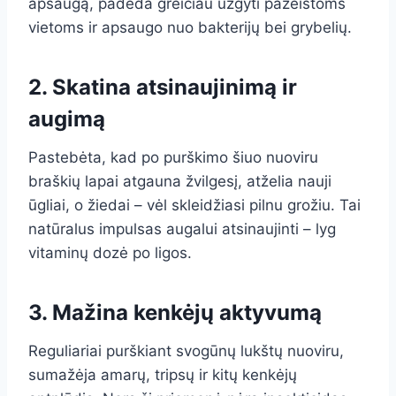
apsaugą, padeda greičiau užgyti pažeistoms
vietoms ir apsaugo nuo bakterijų bei grybelių.
2. Skatina atsinaujinimą ir
augimą
Pastebėta, kad po purškimo šiuo nuoviru
braškių lapai atgauna žvilgesį, atželia nauji
ūgliai, o žiedai – vėl skleidžiasi pilnu grožiu. Tai
natūralus impulsas augalui atsinaujinti – lyg
vitaminų dozė po ligos.
3. Mažina kenkėjų aktyvumą
Reguliariai purškiant svogūnų lukštų nuoviru,
sumažėja amarų, tripsų ir kitų kenkėjų