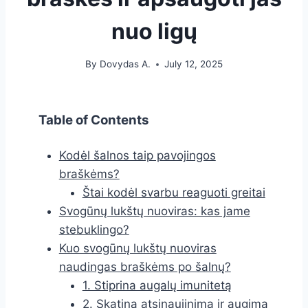
nuo ligų
By
Dovydas A.
July 12, 2025
Table of Contents
Kodėl šalnos taip pavojingos
braškėms?
Štai kodėl svarbu reaguoti greitai
Svogūnų lukštų nuoviras: kas jame
stebuklingo?
Kuo svogūnų lukštų nuoviras
naudingas braškėms po šalnų?
1. Stiprina augalų imunitetą
2. Skatina atsinaujinimą ir augimą