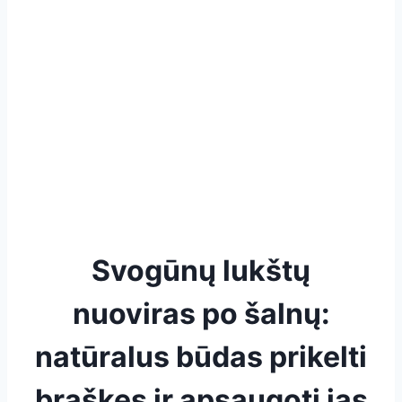
Svogūnų lukštų
nuoviras po šalnų:
natūralus būdas prikelti
braškes ir apsaugoti jas