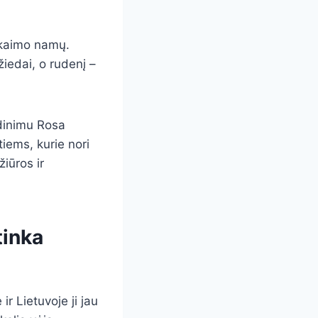
 kaimo namų.
 žiedai, o rudenį –
dinimu Rosa
tiems, kurie nori
iūros ir
tinka
ir Lietuvoje ji jau