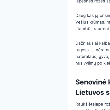
lepesnės rožės se
Daug kas ją prisi
Vešlus krūmas, rau
stambūs raudoni va
Dažniausiai kalb
rugosa. Ji nėra na
natūralaus, gyvo,
nusivylimų po kie
Senovinė k
Lietuvos 
Raukšlėtalapė rožė