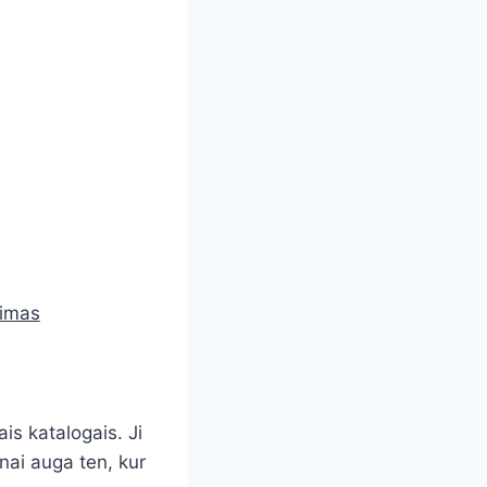
kimas
is katalogais. Ji
žnai auga ten, kur