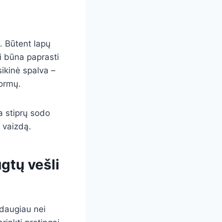
s. Būtent lapų
i būna paprasti
ikinė spalva –
formų.
na stiprų sodo
a vaizdą.
gtų vešli
 daugiau nei