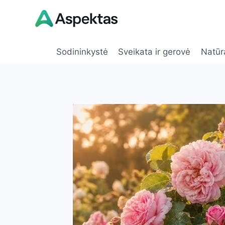
Skip
to
content
Sodininkystė
Sveikata ir gerovė
Natūr