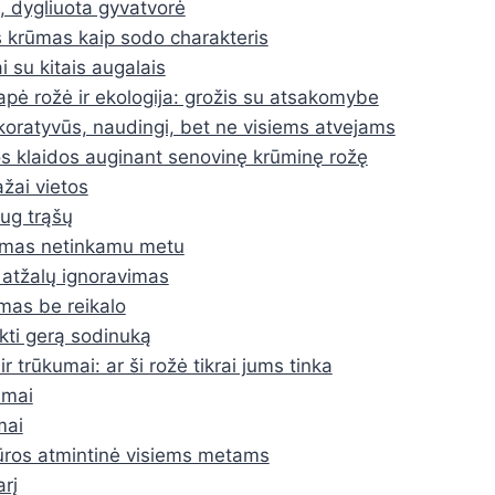
, dygliuota gyvatvorė
 krūmas kaip sodo charakteris
i su kitais augalais
apė rožė ir ekologija: grožis su atsakomybe
ekoratyvūs, naudingi, bet ne visiems atvejams
s klaidos auginant senovinę krūminę rožę
žai vietos
ug trąšų
imas netinkamu metu
atžalų ignoravimas
mas be reikalo
nkti gerą sodinuką
ir trūkumai: ar ši rožė tikrai jums tinka
umai
mai
iūros atmintinė visiems metams
rį