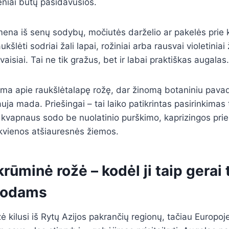
niai būtų pasidavusios.
mena iš senų sodybų, močiutės darželio ar pakelės prie
kšlėti sodriai žali lapai, rožiniai arba rausvai violetiniai
isiai. Tai ne tik gražus, bet ir labai praktiškas augalas.
ama apie raukšlėtalapę rožę, dar žinomą botaniniu pava
uja mada. Priešingai – tai laiko patikrintas pasirinkimas 
 kvapnaus sodo be nuolatinio purškimo, kaprizingos priež
kvienos atšiauresnės žiemos.
rūminė rožė – kodėl ji taip gerai 
sodams
 kilusi iš Rytų Azijos pakrančių regionų, tačiau Europoje 