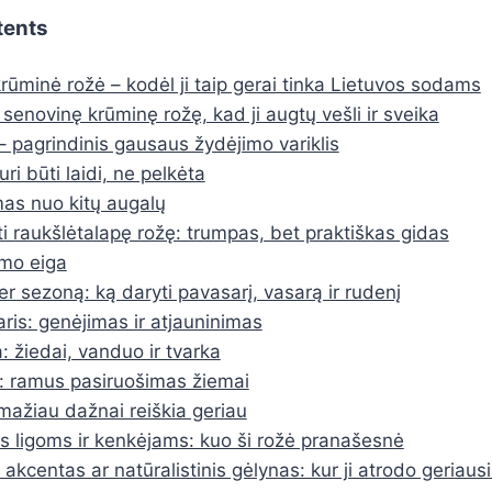
tents
rūminė rožė – kodėl ji taip gerai tinka Lietuvos sodams
 senovinę krūminę rožę, kad ji augtų vešli ir sveika
– pagrindinis gausaus žydėjimo variklis
uri būti laidi, ne pelkėta
as nuo kitų augalų
ti raukšlėtalapę rožę: trumpas, bet praktiškas gidas
mo eiga
er sezoną: ką daryti pavasarį, vasarą ir rudenį
ris: genėjimas ir atjauninimas
: žiedai, vanduo ir tvarka
 ramus pasiruošimas žiemai
mažiau dažnai reiškia geriau
 ligoms ir kenkėjams: kuo ši rožė pranašesnė
akcentas ar natūralistinis gėlynas: kur ji atrodo geriausi