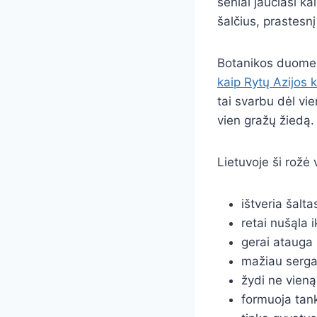
seniai jaučiasi ka
šalčius, prastesn
Botanikos duome
kaip Rytų Azijos k
tai svarbu dėl vi
vien gražų žiedą.
Lietuvoje ši rožė
ištveria šalt
retai nušąla 
gerai atauga 
mažiau serga 
žydi ne vien
formuoja tank