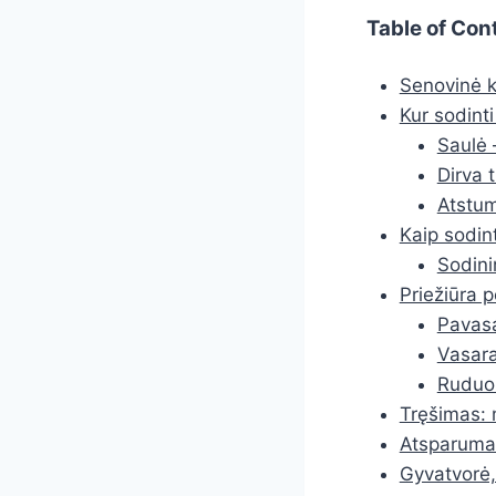
Table of Con
Senovinė k
Kur sodinti
Saulė 
Dirva t
Atstum
Kaip sodin
Sodini
Priežiūra p
Pavasa
Vasara
Ruduo:
Tręšimas: 
Atsparumas
Gyvatvorė, 