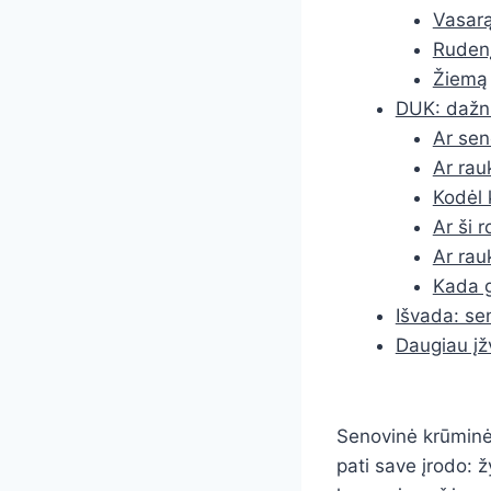
Vasar
Ruden
Žiemą
DUK: dažni
Ar sen
Ar rau
Kodėl 
Ar ši 
Ar rau
Kada g
Išvada: se
Daugiau įž
Senovinė krūminė r
pati save įrodo: ž