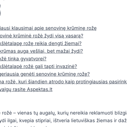
ą
į
ausi klausimai apie senovinę krūminę rožę
ovinė krūminė rožė žydi visą vasarą?
kšlėtalapę rožę reikia dengti žiemai?
krūmas auga vešliai, bet mažai žydi?
rožė tinka gyvatvorei?
kšlėtalapė rožė gali tapti invazinė?
eriausia genėti senovinę krūminę rožę?
na rožė, kuri šiandien atrodo kaip protingiausias pasirin
valgų rasite Aspektas.lt
ožė – vienas tų augalų, kurių nereikia reklamuoti blizgia
ydi ilgai, kvepia stipriai, ištveria lietuviškas žiemas ir da