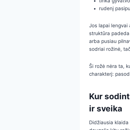
tinka gyvatv
rudenį pasipu
Jos lapai lengvai 
struktūra padeda 
arba pusiau pilna
sodriai rožinė, ta
Ši rožė nėra ta, k
charakterį: pasodi
Kur sodint
ir sveika
Didžiausia klaida 