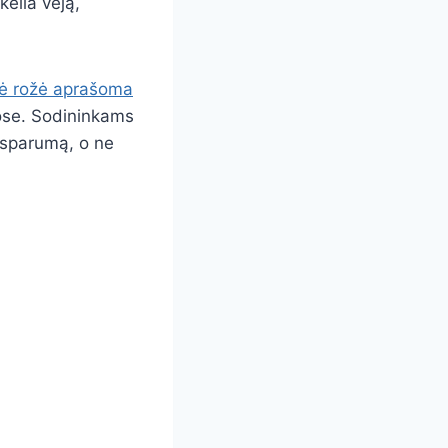
kelia vėją,
apė rožė aprašoma
ose. Sodininkams
atsparumą, o ne