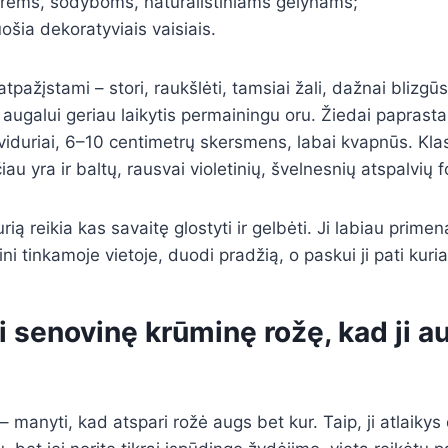
orėms, sodyboms, natūralistiniams gėlynams;
ošia dekoratyviais vaisiais.
atpažįstami – stori, raukšlėti, tamsiai žali, dažnai blizgū
augalui geriau laikytis permainingu oru. Žiedai paprasta
viduriai, 6–10 centimetrų skersmens, labai kvapnūs. Klas
čiau yra ir baltų, rausvai violetinių, švelnesnių atspalvių 
urią reikia kas savaitę glostyti ir gelbėti. Ji labiau prime
ni tinkamoje vietoje, duodi pradžią, o paskui ji pati kuri
i senovinę krūminę rožę, kad ji au
– manyti, kad atspari rožė augs bet kur. Taip, ji atlaikys