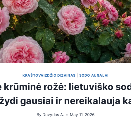
KRAŠTOVAIZDŽIO DIZAINAS
|
SODO AUGALAI
 krūminė rožė: lietuviško sod
 žydi gausiai ir nereikalauja k
By
Dovydas A.
May 11, 2026