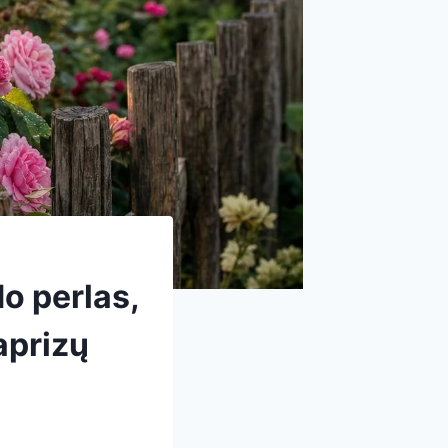
o perlas,
aprizų