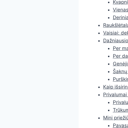
Kvapni
Vienas
Derinia
Raukšlėtal
Vaisiai: d
Dažniausio
Per ma
Per da
Genėj
Šaknų 
Purški
Kaip išsiri
Privalumai 
Prival
Trūku
Mini priež
Pavasa