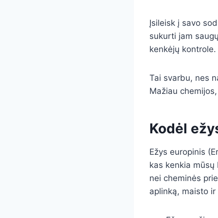
Įsileisk į savo so
sukurti jam saugų 
kenkėjų kontrole.
Tai svarbu, nes na
Mažiau chemijos, 
Kodėl ežys
Ežys europinis (E
kas kenkia mūsų ly
nei cheminės prie
aplinką, maisto i