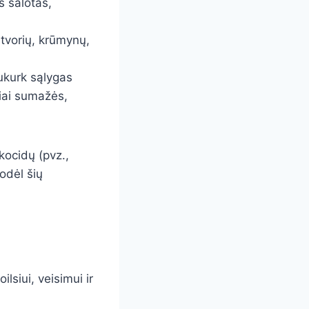
s salotas,
atvorių, krūmynų,
ukurk sąlygas
iai sumažės,
kocidų (pvz.,
odėl šių
ilsiui, veisimui ir