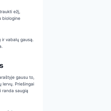
raukti ežį,
u biologine
ų ir vabalų gausą.
a.
s
araštyje gausu to,
 lervų. Priešingai
ei randa saugią