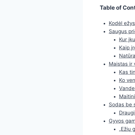
Table of Con
Kodėl ežys
Saugus pri
Kur įk
Kaip į
Natūra
Maistas ir 
Kas ti
Ko ven
Vanden
Maitin
Sodas be s
Draugi
Gyvos gamt
„Ežių g