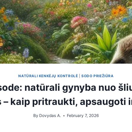
NATŪRALI KENKĖJŲ KONTROLĖ
|
SODO PRIEŽIŪRA
sode: natūrali gynyba nuo šli
– kaip pritraukti, apsaugoti ir
By
Dovydas A.
February 7, 2026