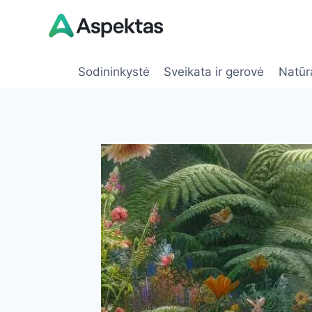
Skip
to
content
Sodininkystė
Sveikata ir gerovė
Natūr