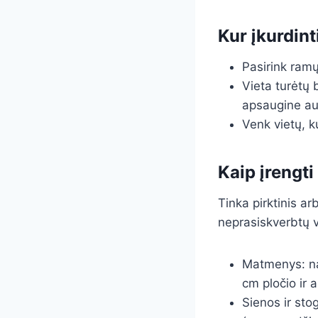
Kur įkurdint
Pasirink ramų
Vieta turėtų 
apsaugine aug
Venk vietų, k
Kaip įrengti
Tinka pirktinis ar
neprasiskverbtų v
Matmenys: na
cm pločio ir 
Sienos ir sto