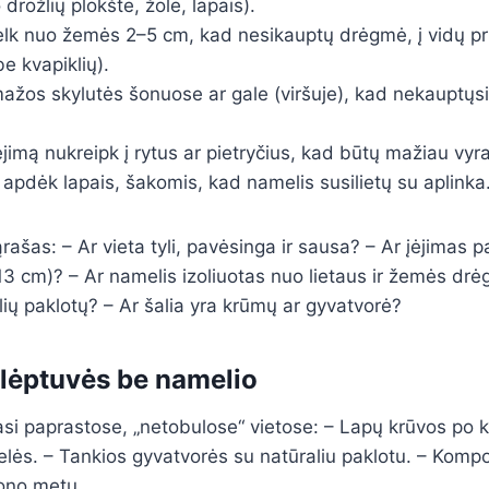
drožlių plokšte, žole, lapais).
elk nuo žemės 2–5 cm, kad nesikauptų drėgmė, į vidų pr
be kvapiklių).
 mažos skylutės šonuose ar gale (viršuje), kad nekauptųs
įėjimą nukreipk į rytus ar pietryčius, kad būtų mažiau vyr
pdėk lapais, šakomis, kad namelis susilietų su aplinka
ąrašas: – Ar vieta tyli, pavėsinga ir sausa? – Ar įėjimas
13 cm)? – Ar namelis izoliuotas nuo lietaus ir žemės drė
lių paklotų? – Ar šalia yra krūmų ar gyvatvorė?
slėptuvės be namelio
čiasi paprastose, „netobulose“ vietose: – Lapų krūvos po 
elės. – Tankios gyvatvorės su natūraliu paklotu. – Komp
ono metu.