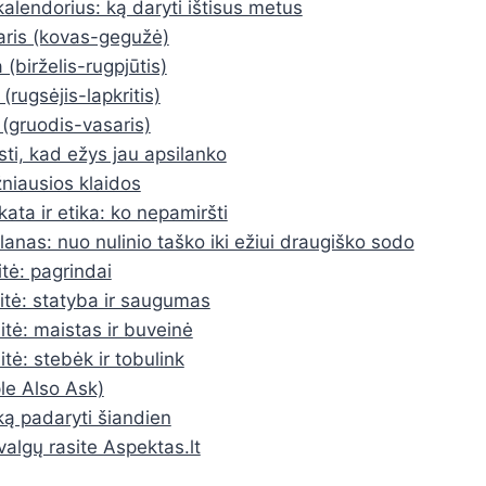
kalendorius: ką daryti ištisus metus
ris (kovas-gegužė)
 (birželis-rugpjūtis)
(rugsėjis-lapkritis)
(gruodis-vasaris)
sti, kad ežys jau apsilanko
žniausios klaidos
kata ir etika: ko nepamiršti
lanas: nuo nulinio taško iki ežiui draugiško sodo
itė: pagrindai
itė: statyba ir saugumas
itė: maistas ir buveinė
itė: stebėk ir tobulink
e Also Ask)
ką padaryti šiandien
valgų rasite Aspektas.lt