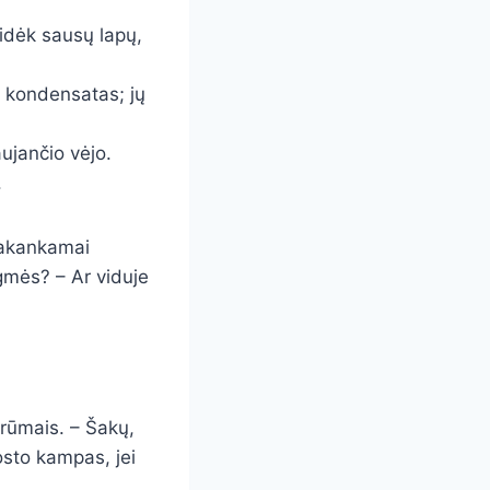
idėk sausų lapų,
i kondensatas; jų
aujančio vėjo.
.
 pakankamai
gmės? – Ar viduje
krūmais. – Šakų,
osto kampas, jei