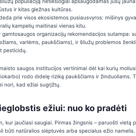
liužų populiaciją netiesiogiai apsaugodamas jūsų jauna
stus ir kitas gležnas kultūras.
sideda prie visos ekosistemos pusiausvyros: mišinys gyv
ūralių kampelių maitinasi vienas kitu.
ir gamtosaugos organizacijų rekomendacijos sutampa: s
ežiams, varlėms, paukščiams), ir šliužų problemos ženkl
t pesticidų.
aisto saugos institucijos vertinimai dėl kai kurių molius
okarbo) rodo didelę riziką paukščiams ir žinduoliams. T
i nori, kad ežiai sugrįžtų.
eglobstis ežiui: nuo ko pradėti
n, kur jaučiasi saugiai. Pirmas žingsnis – paruošti vietą po
li būti natūralios slėptuvės arba specialus ežio namelis.