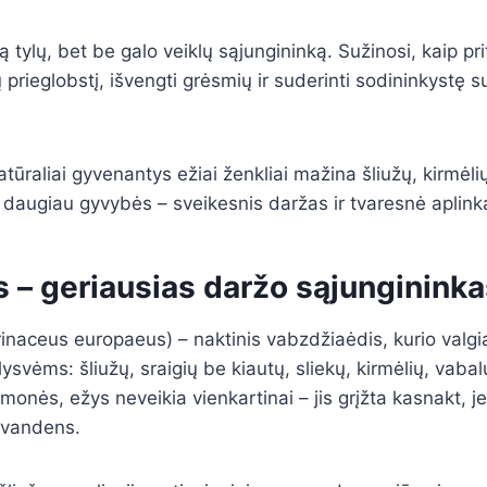
dą tylų, bet be galo veiklų sąjungininką. Sužinosi, kaip prit
prieglobstį, išvengti grėsmių ir suderinti sodininkystę s
tūraliai gyvenantys ežiai ženkliai mažina šliužų, kirmėli
daugiau gyvybės – sveikesnis daržas ir tvaresnė aplink
 – geriausias daržo sąjungininka
rinaceus europaeus) – naktinis vabzdžiaėdis, kurio valgi
svėms: šliužų, sraigių be kiautų, sliekų, kirmėlių, vabalų
monės, ežys neveikia vienkartinai – jis grįžta kasnakt, j
r vandens.