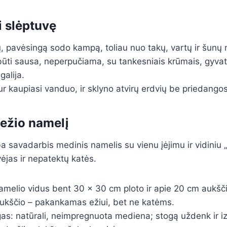
i slėptuvę
, pavėsingą sodo kampą, toliau nuo takų, vartų ir šunų 
būti sausa, neperpučiama, su tankesniais krūmais, gyvat
alija.
ur kaupiasi vanduo, ir sklyno atvirų erdvių be priedangos
 ežio namelį
ba savadarbis medinis namelis su vienu įėjimu ir vidiniu 
ėjas ir nepatektų katės.
melio vidus bent 30 × 30 cm ploto ir apie 20 cm aukšči
aukščio – pakankamas ežiui, bet ne katėms.
gas: natūrali, neimpregnuota mediena; stogą uždenk ir iz