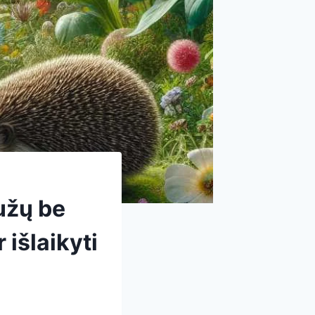
užų be
 išlaikyti