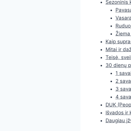
Sezoninis 
Pavasa
Vasara
Ruduo 
Žiema 
Kaip supra
Mitai ir da
Teisė, svei
30 dienų p
1 sava
2 sava
3 sava
4 sava
DUK (Peopl
Išvados ir 
Daugiau įž