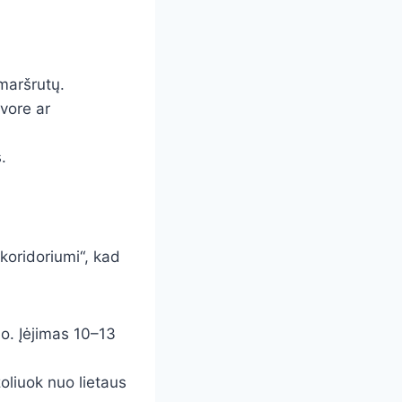
maršrutų.
vore ar
.
„koridoriumi“, kad
o. Įėjimas 10–13
oliuok nuo lietaus