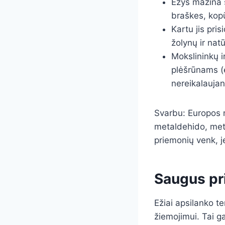
Ežys mažina š
braškes, kopū
Kartu jis pri
žolynų ir nat
Mokslininkų 
plėšrūnams (
nereikalaujan
Svarbu: Europos m
metaldehido, meti
priemonių venk, je
Saugus pri
Ežiai apsilanko te
žiemojimui. Tai ga