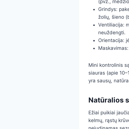
(pvz., medžio 
Grindys: pak
žolių, šieno (
Ventiliacija:
neuždengti.
Orientacija: 
Maskavimas: a
Mini kontrolinis s
siauras (apie 10–
yra sausų, natūra
Natūralios 
Ežiai puikiai jau
kelmų, rąstų krūv
nejudinamas sez