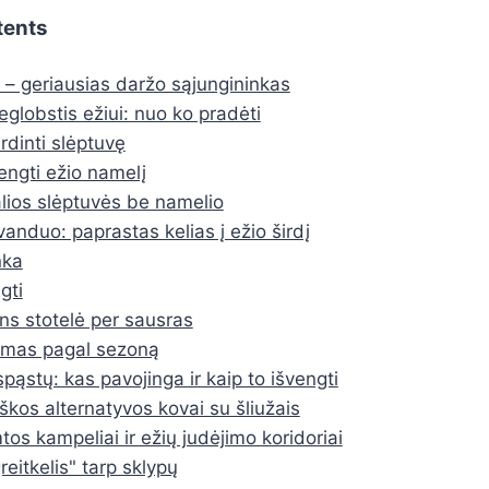
tents
 – geriausias daržo sąjungininkas
eglobstis ežiui: nuo ko pradėti
urdinti slėptuvę
rengti ežio namelį
lios slėptuvės be namelio
vanduo: paprastas kelias į ežio širdį
nka
gti
s stotelė per sausras
imas pagal sezoną
pąstų: kas pavojinga ir kaip to išvengti
škos alternatyvos kovai su šliužais
os kampeliai ir ežių judėjimo koridoriai
reitkelis" tarp sklypų