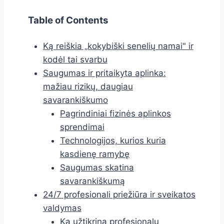
Table of Contents
Ką reiškia „kokybiški senelių namai" ir
kodėl tai svarbu
Saugumas ir pritaikyta aplinka:
mažiau rizikų, daugiau
savarankiškumo
Pagrindiniai fizinės aplinkos
sprendimai
Technologijos, kurios kuria
kasdienę ramybę
Saugumas skatina
savarankiškumą
24/7 profesionali priežiūra ir sveikatos
valdymas
Ką užtikrina profesionalų