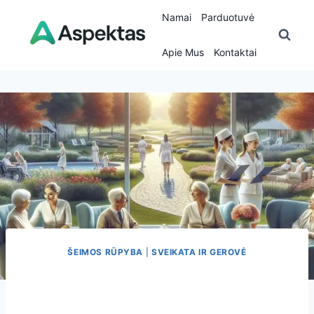
Skip
Namai
Parduotuvė
to
content
Apie Mus
Kontaktai
ŠEIMOS RŪPYBA
|
SVEIKATA IR GEROVĖ