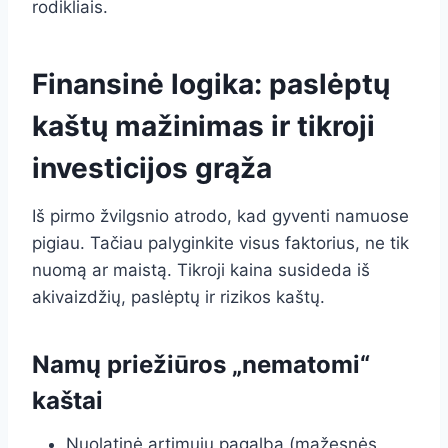
rodikliais.
Finansinė logika: paslėptų
kaštų mažinimas ir tikroji
investicijos grąža
Iš pirmo žvilgsnio atrodo, kad gyventi namuose
pigiau. Tačiau palyginkite visus faktorius, ne tik
nuomą ar maistą. Tikroji kaina susideda iš
akivaizdžių, paslėptų ir rizikos kaštų.
Namų priežiūros „nematomi“
kaštai
Nuolatinė artimųjų pagalba (mažesnės