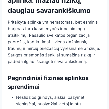
aplinka: mažiau rizikų,
daugiau savarankiškumo
Pritaikyta aplinka yra nematomas, bet esminis
barjeras tarp kasdienybės ir nelaimingų
atsitikimų. Pasaulio sveikatos organizacija
pabrėžia, kad kritimai – viena dažniausių
traumų ir mirčių priežasčių vyresniame amžiuje.
Saugos priemonės ženkliai sumažina riziką ir
padeda ilgiau išsaugoti savarankiškumą.
Pagrindiniai fizinės aplinkos
sprendimai
Neslidžios grindys, aiškiai pažymėti
slenksčiai, nuolydžiai vietoj laiptų.