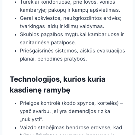
Turėklai koridoriuose, prie lovos, vonios
kambaryje; pakopų ir kampų apšvietimas.
Gerai apšviestos, neužgriozdintos erdvės;
tvarkingas laidų ir kilimų valdymas.
Skubios pagalbos mygtukai kambariuose ir
sanitarinėse patalpose.
Priešgaisrinės sistemos, aiškūs evakuacijos
planai, periodinės pratybos.
Technologijos, kurios kuria
kasdienę ramybę
Prieigos kontrolė (kodo spynos, kortelės) –
ypač svarbu, jei yra demencijos rizika
„nuklysti“.
Vaizdo stebėjimas bendrose erdvėse, kad