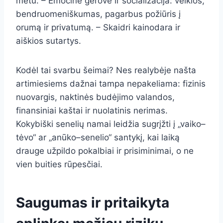
metu. – Emocinė gerovė ir socializacija: veiklos,
bendruomeniškumas, pagarbus požiūris į
orumą ir privatumą. – Skaidri kainodara ir
aiškios sutartys.
Kodėl tai svarbu šeimai? Nes realybėje našta
artimiesiems dažnai tampa nepakeliama: fizinis
nuovargis, naktinės budėjimo valandos,
finansiniai kaštai ir nuolatinis nerimas.
Kokybiški senelių namai leidžia sugrįžti į „vaiko–
tėvo“ ar „anūko–senelio“ santykį, kai laiką
drauge užpildo pokalbiai ir prisiminimai, o ne
vien buities rūpesčiai.
Saugumas ir pritaikyta