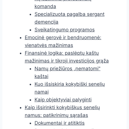
komanda
Specializuota pagalba sergant
demencija
Sveikatingumo programos
Emocinė gerovė ir bendruomenė:
vienatvės mažinimas
Finansinė logika: paslėptų kaštų
mažinimas ir tikroji investicijos grąža
Namų priežiūros „nematomi"
kaštai
Kuo išsiskiria kokybiški senelių
namai
Kaip objektyviai palyginti
Kaip išsirinkti kokybiškus senelių
namus: patikrinimų sąrašas
Dokumentai ir atitiktis