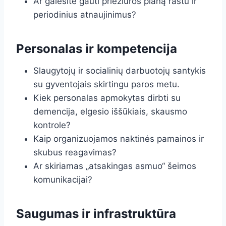
Ar galėsite gauti priežiūros planą raštu ir
periodinius atnaujinimus?
Personalas ir kompetencija
Slaugytojų ir socialinių darbuotojų santykis
su gyventojais skirtingu paros metu.
Kiek personalas apmokytas dirbti su
demencija, elgesio iššūkiais, skausmo
kontrole?
Kaip organizuojamos naktinės pamainos ir
skubus reagavimas?
Ar skiriamas „atsakingas asmuo“ šeimos
komunikacijai?
Saugumas ir infrastruktūra