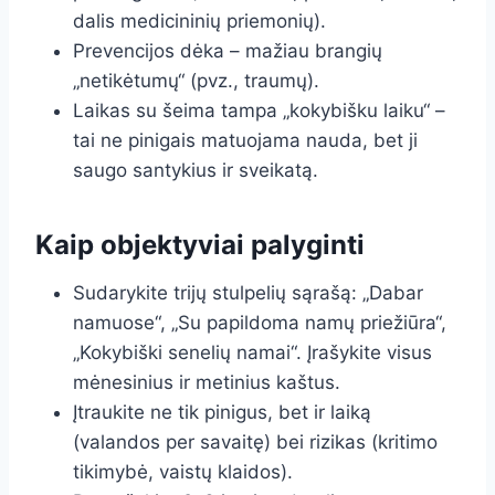
dalis medicininių priemonių).
Prevencijos dėka – mažiau brangių
„netikėtumų“ (pvz., traumų).
Laikas su šeima tampa „kokybišku laiku“ –
tai ne pinigais matuojama nauda, bet ji
saugo santykius ir sveikatą.
Kaip objektyviai palyginti
Sudarykite trijų stulpelių sąrašą: „Dabar
namuose“, „Su papildoma namų priežiūra“,
„Kokybiški senelių namai“. Įrašykite visus
mėnesinius ir metinius kaštus.
Įtraukite ne tik pinigus, bet ir laiką
(valandos per savaitę) bei rizikas (kritimo
tikimybė, vaistų klaidos).