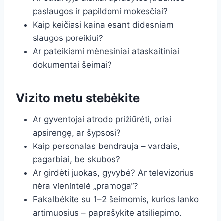
paslaugos ir papildomi mokesčiai?
Kaip keičiasi kaina esant didesniam
slaugos poreikiui?
Ar pateikiami mėnesiniai ataskaitiniai
dokumentai šeimai?
Vizito metu stebėkite
Ar gyventojai atrodo prižiūrėti, oriai
apsirengę, ar šypsosi?
Kaip personalas bendrauja – vardais,
pagarbiai, be skubos?
Ar girdėti juokas, gyvybė? Ar televizorius
nėra vienintelė „pramoga“?
Pakalbėkite su 1–2 šeimomis, kurios lanko
artimuosius – paprašykite atsiliepimo.