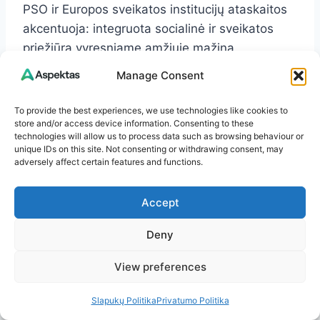
PSO ir Europos sveikatos institucijų ataskaitos
akcentuoja: integruota socialinė ir sveikatos
priežiūra vyresniame amžiuje mažina
hospitalizacijų skaičių, gerina gyvenimo kokybę
Manage Consent
ir prailgina savarankiškumo laikotarpį. Tai nėra
tik teorija – tai apčiuopiamas kasdienybės
To provide the best experiences, we use technologies like cookies to
store and/or access device information. Consenting to these
pokytis.
technologies will allow us to process data such as browsing behaviour or
unique IDs on this site. Not consenting or withdrawing consent, may
adversely affect certain features and functions.
Šeimos palengvėjimas:
Accept
santykių atstatymas ir
Deny
ramus miegas
View preferences
Kai artimasis gyvena vietoje, kur jam saugu ir
gera, šeima vėl tampa šeima. Vietoje nuolatinių
Slapukų Politika
Privatumo Politika
ginčų dėl vonios, vaistų ar maisto –