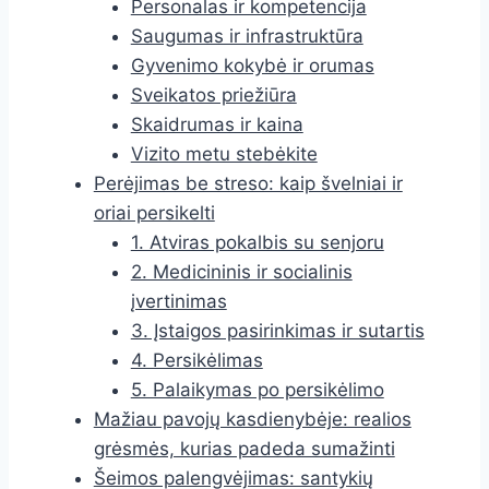
Personalas ir kompetencija
Saugumas ir infrastruktūra
Gyvenimo kokybė ir orumas
Sveikatos priežiūra
Skaidrumas ir kaina
Vizito metu stebėkite
Perėjimas be streso: kaip švelniai ir
oriai persikelti
1. Atviras pokalbis su senjoru
2. Medicininis ir socialinis
įvertinimas
3. Įstaigos pasirinkimas ir sutartis
4. Persikėlimas
5. Palaikymas po persikėlimo
Mažiau pavojų kasdienybėje: realios
grėsmės, kurias padeda sumažinti
Šeimos palengvėjimas: santykių