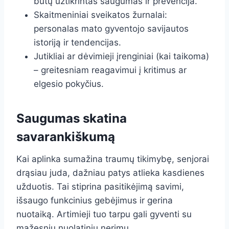
būtų užtikrintas saugumas ir prevencija.
Skaitmeniniai sveikatos žurnalai:
personalas mato gyventojo savijautos
istoriją ir tendencijas.
Jutikliai ar dėvimieji įrenginiai (kai taikoma)
– greitesniam reagavimui į kritimus ar
elgesio pokyčius.
Saugumas skatina
savarankiškumą
Kai aplinka sumažina traumų tikimybę, senjorai
drąsiau juda, dažniau patys atlieka kasdienes
užduotis. Tai stiprina pasitikėjimą savimi,
išsaugo funkcinius gebėjimus ir gerina
nuotaiką. Artimieji tuo tarpu gali gyventi su
mažesniu nuolatiniu nerimu.