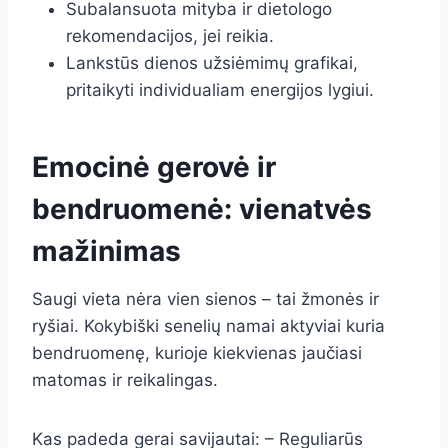
Subalansuota mityba ir dietologo
rekomendacijos, jei reikia.
Lankstūs dienos užsiėmimų grafikai,
pritaikyti individualiam energijos lygiui.
Emocinė gerovė ir
bendruomenė: vienatvės
mažinimas
Saugi vieta nėra vien sienos – tai žmonės ir
ryšiai. Kokybiški senelių namai aktyviai kuria
bendruomenę, kurioje kiekvienas jaučiasi
matomas ir reikalingas.
Kas padeda gerai savijautai: – Reguliarūs