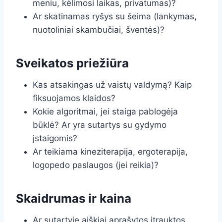
meniu, kėlimosi laikas, privatumas)?
Ar skatinamas ryšys su šeima (lankymas,
nuotoliniai skambučiai, šventės)?
Sveikatos priežiūra
Kas atsakingas už vaistų valdymą? Kaip
fiksuojamos klaidos?
Kokie algoritmai, jei staiga pablogėja
būklė? Ar yra sutartys su gydymo
įstaigomis?
Ar teikiama kineziterapija, ergoterapija,
logopedo paslaugos (jei reikia)?
Skaidrumas ir kaina
Ar sutartyje aiškiai aprašytos įtrauktos