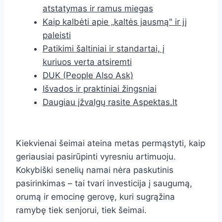
atstatymas ir ramus miegas
Kaip kalbėti apie „kaltės jausmą" ir jį
paleisti
Patikimi šaltiniai ir standartai, į
kuriuos verta atsiremti
DUK (People Also Ask)
Išvados ir praktiniai žingsniai
Daugiau įžvalgų rasite Aspektas.lt
Kiekvienai šeimai ateina metas permąstyti, kaip
geriausiai pasirūpinti vyresniu artimuoju.
Kokybiški senelių namai nėra paskutinis
pasirinkimas – tai tvari investicija į saugumą,
orumą ir emocinę gerovę, kuri sugrąžina
ramybę tiek senjorui, tiek šeimai.