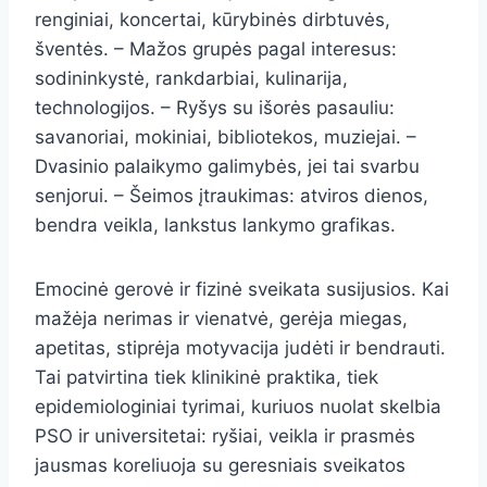
renginiai, koncertai, kūrybinės dirbtuvės,
šventės. – Mažos grupės pagal interesus:
sodininkystė, rankdarbiai, kulinarija,
technologijos. – Ryšys su išorės pasauliu:
savanoriai, mokiniai, bibliotekos, muziejai. –
Dvasinio palaikymo galimybės, jei tai svarbu
senjorui. – Šeimos įtraukimas: atviros dienos,
bendra veikla, lankstus lankymo grafikas.
Emocinė gerovė ir fizinė sveikata susijusios. Kai
mažėja nerimas ir vienatvė, gerėja miegas,
apetitas, stiprėja motyvacija judėti ir bendrauti.
Tai patvirtina tiek klinikinė praktika, tiek
epidemiologiniai tyrimai, kuriuos nuolat skelbia
PSO ir universitetai: ryšiai, veikla ir prasmės
jausmas koreliuoja su geresniais sveikatos