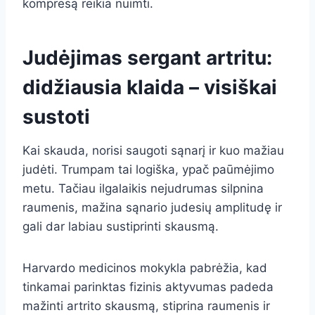
kompresą reikia nuimti.
Judėjimas sergant artritu:
didžiausia klaida – visiškai
sustoti
Kai skauda, norisi saugoti sąnarį ir kuo mažiau
judėti. Trumpam tai logiška, ypač paūmėjimo
metu. Tačiau ilgalaikis nejudrumas silpnina
raumenis, mažina sąnario judesių amplitudę ir
gali dar labiau sustiprinti skausmą.
Harvardo medicinos mokykla pabrėžia, kad
tinkamai parinktas fizinis aktyvumas padeda
mažinti artrito skausmą, stiprina raumenis ir