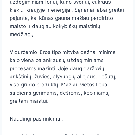
uždegiminiam fonui, kūno svoriui, cukraus
kiekiui kraujyje ir energijai. Sąnariai labai greitai
pajunta, kai kūnas gauna mažiau perdirbto
maisto ir daugiau kokybiškų maistinių
medžiagų.
Viduržemio jūros tipo mityba dažnai minima
kaip viena palankiausių uždegiminiams
procesams mažinti. Joje daug daržovių,
ankštinių, žuvies, alyvuogių aliejaus, riešutų,
viso grūdo produktų. Mažiau vietos lieka
saldiems gėrimams, dešroms, kepiniams,
greitam maistui.
Naudingi pasirinkimai: