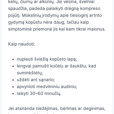
kelių, čiurnų ar alkūnių. Jie vėsina, švelniai
spaudžia, padeda palaikyti drėgną kompreso
pojūtį. Mokslinių įrodymų apie tiesioginį artrito
gydymą kopūstu nėra daug, tačiau kaip
simptominė priemonė jis kai kam tikrai malonus.
Kaip naudoti:
nuplauti šviežią kopūsto lapą;
lengvai pamušti kočėlu ar šaukštu, kad
suminkštėtų;
uždėti ant sąnario;
apvynioti medvilniniu audiniu;
laikyti 30–60 minučių.
Jei atsiranda niežėjimas, bėrimas ar deginimas,