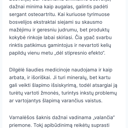
dažnai minima kaip augalas, galintis padėti
sergant osteoartritu. Kai kuriuose tyrimuose
bosvelijos ekstraktai siejami su skausmo
mažėjimu ir geresniu judrumu, bet produktų
kokybė rinkoje labai skiriasi. Čia ypač svarbu
rinktis patikimus gamintojus ir nevartoti kelių
papildų vienu metu „dėl stipresnio efekto“.
Dilgėlė liaudies medicinoje naudojama ir kaip
arbata, ir išoriškai. Ji turi mineralų, bet kartu
gali veikti šlapimo išsiskyrimą, todėl atsargiai ją
turėtų vartoti žmonės, turintys inkstų problemų
ar vartojantys šlapimą varančius vaistus.
Varnalėšos šaknis dažnai vadinama „valančia“
priemone. Tokį apibūdinimą reikėtų suprasti