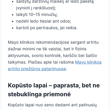
šaldytų daržovių maišelį ar ledo paketą
įvynioti į rankšluostį;
laikyti 10–15 minučių;
nedėti ledo tiesiai ant odos;
kartoti po pertraukos, jei reikia.
Mayo klinikos rekomendacijose sergant artritu
dažnai minimi ne tik vaistai, bet ir fizinis
aktyvumas, svorio kontrolė, karščio bei šalčio
taikymas. Plačiau apie tai rašoma
Mayo klinikos
artrito priežiūros patarimuose
.
Kopūsto lapai – paprasta, bet ne
stebuklinga priemonė
Kopūsto lapai nuo seno dedami ant patinusių