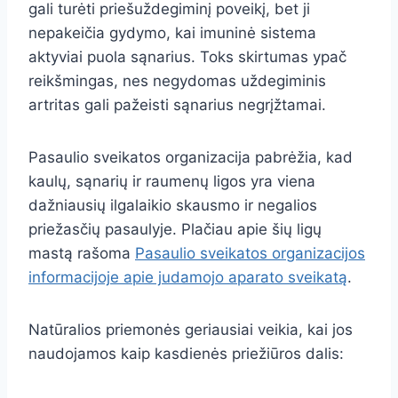
gali turėti priešuždegiminį poveikį, bet ji
nepakeičia gydymo, kai imuninė sistema
aktyviai puola sąnarius. Toks skirtumas ypač
reikšmingas, nes negydomas uždegiminis
artritas gali pažeisti sąnarius negrįžtamai.
Pasaulio sveikatos organizacija pabrėžia, kad
kaulų, sąnarių ir raumenų ligos yra viena
dažniausių ilgalaikio skausmo ir negalios
priežasčių pasaulyje. Plačiau apie šių ligų
mastą rašoma
Pasaulio sveikatos organizacijos
informacijoje apie judamojo aparato sveikatą
.
Natūralios priemonės geriausiai veikia, kai jos
naudojamos kaip kasdienės priežiūros dalis: