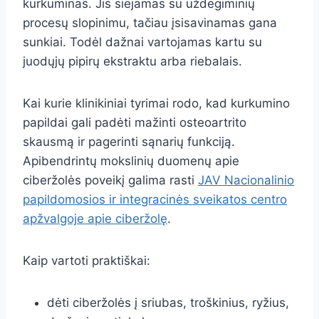
kurkuminas. Jis siejamas su uždegiminių
procesų slopinimu, tačiau įsisavinamas gana
sunkiai. Todėl dažnai vartojamas kartu su
juodųjų pipirų ekstraktu arba riebalais.
Kai kurie klinikiniai tyrimai rodo, kad kurkumino
papildai gali padėti mažinti osteoartrito
skausmą ir pagerinti sąnarių funkciją.
Apibendrintų mokslinių duomenų apie
ciberžolės poveikį galima rasti
JAV Nacionalinio
papildomosios ir integracinės sveikatos centro
apžvalgoje apie ciberžolę
.
Kaip vartoti praktiškai:
dėti ciberžolės į sriubas, troškinius, ryžius,