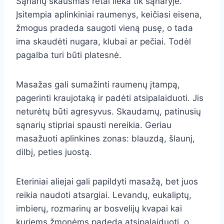
Sąnarių skausmas retai lieka tik sąnaryje.
Įsitempia aplinkiniai raumenys, keičiasi eisena,
žmogus pradeda saugoti vieną pusę, o tada
ima skaudėti nugara, klubai ar pečiai. Todėl
pagalba turi būti platesnė.
Masažas gali sumažinti raumenų įtampą,
pagerinti kraujotaką ir padėti atsipalaiduoti. Jis
neturėtų būti agresyvus. Skaudamų, patinusių
sąnarių stipriai spausti nereikia. Geriau
masažuoti aplinkines zonas: blauzdą, šlaunį,
dilbį, peties juostą.
Eteriniai aliejai gali papildyti masažą, bet juos
reikia naudoti atsargiai. Levandų, eukaliptų,
imbierų, rozmarinų ar bosvelijų kvapai kai
kuriems žmonėms padeda atsipalaiduoti, o