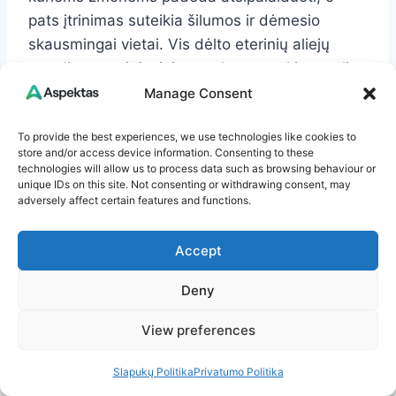
pats įtrinimas suteikia šilumos ir dėmesio
skausmingai vietai. Vis dėlto eterinių aliejų
negalima tepti tiesiai ant odos neatskiestų. Jie
maišomi su baziniu aliejumi, pavyzdžiui,
Manage Consent
alyvuogių, migdolų ar vynuogių kauliukų.
To provide the best experiences, we use technologies like cookies to
store and/or access device information. Consenting to these
Sergant artritu didelę reikšmę turi miegas.
technologies will allow us to process data such as browsing behaviour or
unique IDs on this site. Not consenting or withdrawing consent, may
Blogai išsimiegojus skausmas jaučiamas
adversely affect certain features and functions.
stipriau, mažėja kantrybė, sunkiau judėti.
Lėtinis skausmas ir nemiga dažnai maitina
Accept
vienas kitą. JAV Ligų kontrolės ir prevencijos
centrai pabrėžia, kad artritu sergantiems
Deny
žmonėms fizinis aktyvumas ir savikontrolės
View preferences
įgūdžiai padeda geriau valdyti simptomus.
Daugiau praktinių rekomendacijų pateikiama
Slapukų Politika
Privatumo Politika
JAV Ligų kontrolės ir prevencijos centro