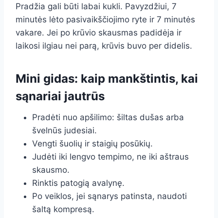
Pradžia gali būti labai kukli. Pavyzdžiui, 7
minutės lėto pasivaikščiojimo ryte ir 7 minutės
vakare. Jei po krūvio skausmas padidėja ir
laikosi ilgiau nei parą, krūvis buvo per didelis.
Mini gidas: kaip mankštintis, kai
sąnariai jautrūs
Pradėti nuo apšilimo: šiltas dušas arba
švelnūs judesiai.
Vengti šuolių ir staigių posūkių.
Judėti iki lengvo tempimo, ne iki aštraus
skausmo.
Rinktis patogią avalynę.
Po veiklos, jei sąnarys patinsta, naudoti
šaltą kompresą.