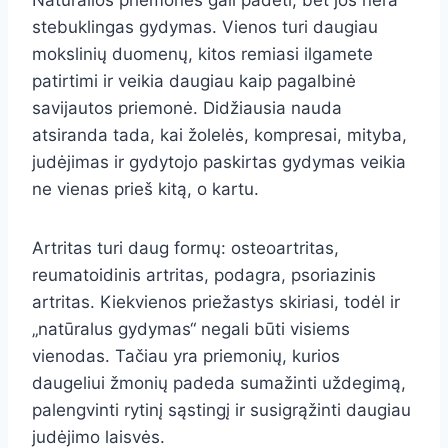
Natūralios priemonės gali padėti, bet jos nėra
stebuklingas gydymas. Vienos turi daugiau
mokslinių duomenų, kitos remiasi ilgamete
patirtimi ir veikia daugiau kaip pagalbinė
savijautos priemonė. Didžiausia nauda
atsiranda tada, kai žolelės, kompresai, mityba,
judėjimas ir gydytojo paskirtas gydymas veikia
ne vienas prieš kitą, o kartu.
Artritas turi daug formų: osteoartritas,
reumatoidinis artritas, podagra, psoriazinis
artritas. Kiekvienos priežastys skiriasi, todėl ir
„natūralus gydymas“ negali būti visiems
vienodas. Tačiau yra priemonių, kurios
daugeliui žmonių padeda sumažinti uždegimą,
palengvinti rytinį sąstingį ir susigrąžinti daugiau
judėjimo laisvės.