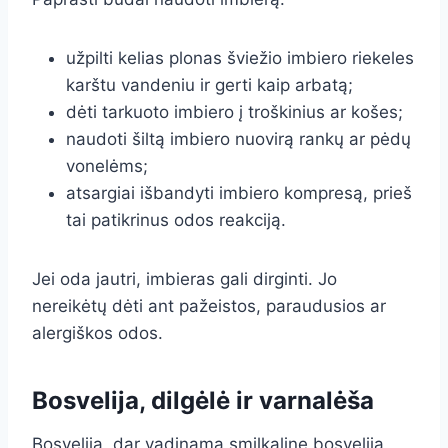
užpilti kelias plonas šviežio imbiero riekeles
karštu vandeniu ir gerti kaip arbatą;
dėti tarkuoto imbiero į troškinius ar košes;
naudoti šiltą imbiero nuovirą rankų ar pėdų
vonelėms;
atsargiai išbandyti imbiero kompresą, prieš
tai patikrinus odos reakciją.
Jei oda jautri, imbieras gali dirginti. Jo
nereikėtų dėti ant pažeistos, paraudusios ar
alergiškos odos.
Bosvelija, dilgėlė ir varnalėša
Bosvelija, dar vadinama smilkaline bosvelija,