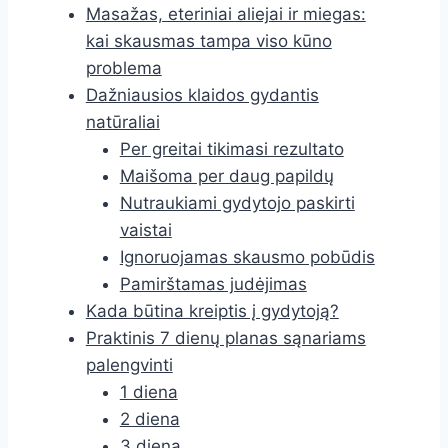
Masažas, eteriniai aliejai ir miegas:
kai skausmas tampa viso kūno
problema
Dažniausios klaidos gydantis
natūraliai
Per greitai tikimasi rezultato
Maišoma per daug papildų
Nutraukiami gydytojo paskirti
vaistai
Ignoruojamas skausmo pobūdis
Pamirštamas judėjimas
Kada būtina kreiptis į gydytoją?
Praktinis 7 dienų planas sąnariams
palengvinti
1 diena
2 diena
3 diena