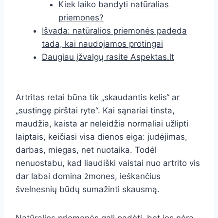
Kiek laiko bandyti natūralias
priemones?
Išvada: natūralios priemonės padeda
tada, kai naudojamos protingai
Daugiau įžvalgų rasite Aspektas.lt
Artritas retai būna tik „skaudantis kelis“ ar
„sustingę pirštai ryte“. Kai sąnariai tinsta,
maudžia, kaista ar neleidžia normaliai užlipti
laiptais, keičiasi visa dienos eiga: judėjimas,
darbas, miegas, net nuotaika. Todėl
nenuostabu, kad liaudiški vaistai nuo artrito vis
dar labai domina žmones, ieškančius
švelnesnių būdų sumažinti skausmą.