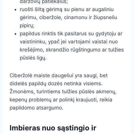
daržovių patiekalus;
ruošti šiltą gėrimą su pienu ar augaliniu
gėrimu, ciberžole, cinamonu ir žiupsneliu
pipirų;
papildus rinktis tik pasitarus su gydytoju ar
vaistininku, ypač jei vartojami vaistai nuo
krešėjimo, skrandžio rūgštingumo ar tulžies
pūslės ligų.
Ciberžolė maiste daugeliui yra saugi, bet
didelės papildų dozės netinka visiems.
Žmonėms, turintiems tulžies pūslės akmenų,
kepenų problemų ar polinkį kraujuoti, reikia
papildomo atsargumo.
Imbieras nuo sąstingio ir