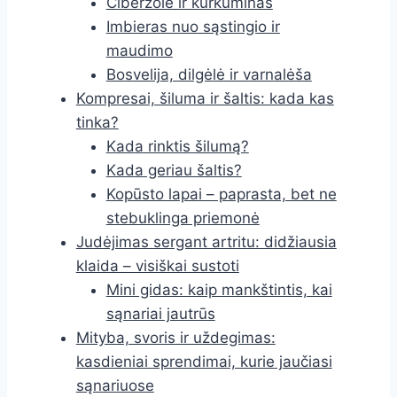
Ciberžolė ir kurkuminas
Imbieras nuo sąstingio ir
maudimo
Bosvelija, dilgėlė ir varnalėša
Kompresai, šiluma ir šaltis: kada kas
tinka?
Kada rinktis šilumą?
Kada geriau šaltis?
Kopūsto lapai – paprasta, bet ne
stebuklinga priemonė
Judėjimas sergant artritu: didžiausia
klaida – visiškai sustoti
Mini gidas: kaip mankštintis, kai
sąnariai jautrūs
Mityba, svoris ir uždegimas:
kasdieniai sprendimai, kurie jaučiasi
sąnariuose