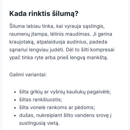
Kada rinktis šilumą?
Šiluma labiau tinka, kai vyrauja sąstingis,
raumenų įtampa, lėtinis maudimas. Ji gerina
kraujotaką, atpalaiduoja audinius, padeda
sąnariui lengviau judėti. Dėl to šilti kompresai
ypač tinka ryte arba prieš lengvą mankštą.
Galimi variantai:
šilta grikių ar vyšnių kauliukų pagalvėlė;
šiltas rankšluostis;
šilta vonelė rankoms ar pėdoms;
dušas, nukreipiant šilto vandens srovę į
sustingusią vietą.