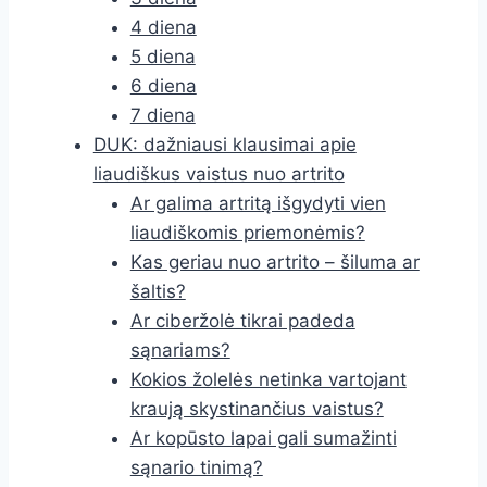
4 diena
5 diena
6 diena
7 diena
DUK: dažniausi klausimai apie
liaudiškus vaistus nuo artrito
Ar galima artritą išgydyti vien
liaudiškomis priemonėmis?
Kas geriau nuo artrito – šiluma ar
šaltis?
Ar ciberžolė tikrai padeda
sąnariams?
Kokios žolelės netinka vartojant
kraują skystinančius vaistus?
Ar kopūsto lapai gali sumažinti
sąnario tinimą?