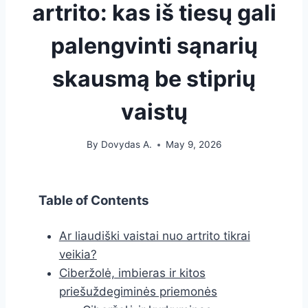
artrito: kas iš tiesų gali
palengvinti sąnarių
skausmą be stiprių
vaistų
By
Dovydas A.
May 9, 2026
Table of Contents
Ar liaudiški vaistai nuo artrito tikrai
veikia?
Ciberžolė, imbieras ir kitos
priešuždegiminės priemonės