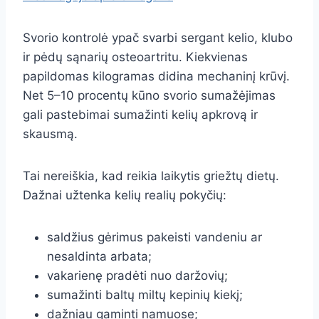
Svorio kontrolė ypač svarbi sergant kelio, klubo
ir pėdų sąnarių osteoartritu. Kiekvienas
papildomas kilogramas didina mechaninį krūvį.
Net 5–10 procentų kūno svorio sumažėjimas
gali pastebimai sumažinti kelių apkrovą ir
skausmą.
Tai nereiškia, kad reikia laikytis griežtų dietų.
Dažnai užtenka kelių realių pokyčių:
saldžius gėrimus pakeisti vandeniu ar
nesaldinta arbata;
vakarienę pradėti nuo daržovių;
sumažinti baltų miltų kepinių kiekį;
dažniau gaminti namuose;