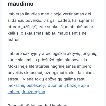
maudimo
Imbieras liaudies medicinoje vertinamas dėl
šildančio poveikio. Jis gali padėti, kai sąnariai
atrodo „užšalę“, ryte sunku išjudinti pirštus ar
kelius, o skausmas labiau maudžiantis nei
aštrus.
Imbiero šaknyje yra biologiškai aktyvių junginių,
kurie siejami su priešuždegiminiu poveikiu.
Mokslinėje literatūroje nagrinėjamas imbiero
poveikis skausmui, uždegimui ir oksidaciniam
stresui. Vieną tokių apžvalgų galima rasti
mokslinių publikacijų duomenų bazėje apie
imbierą ir uždegimą
.
Paprasti būdai naudoti imbierą: