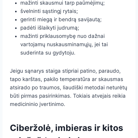
mažinti skausmui tarp paūmėjimų;
švelninti sąstingį rytais;
gerinti miegą ir bendrą savijautą;
padėti išlaikyti judrumą;
mažinti priklausomybę nuo dažnai
vartojamų nuskausminamųjų, jei tai
suderinta su gydytoju.
Jeigu sąnarys staiga stipriai patino, paraudo,
tapo karštas, pakilo temperatūra ar skausmas
atsirado po traumos, liaudiški metodai neturėtų
būti pirmas pasirinkimas. Tokiais atvejais reikia
medicininio įvertinimo.
Ciberžolė, imbieras ir kitos