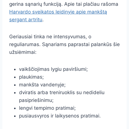
gerina sąnarių funkciją. Apie tai plačiau rašoma
Harvardo sveikatos leidinyje apie mankštą
sergant artritu
.
Geriausiai tinka ne intensyvumas, o
reguliarumas. Sąnariams paprastai palankūs šie
užsiėmimai:
vaikščiojimas lygiu paviršiumi;
plaukimas;
mankšta vandenyje;
dviratis arba treniruoklis su nedideliu
pasipriešinimu;
lengvi tempimo pratimai;
pusiausvyros ir laikysenos pratimai.