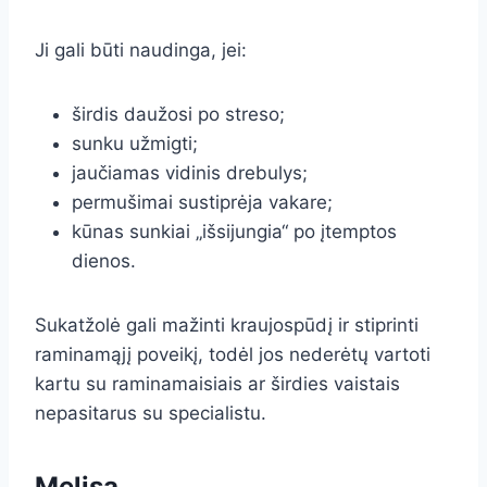
Ji gali būti naudinga, jei:
širdis daužosi po streso;
sunku užmigti;
jaučiamas vidinis drebulys;
permušimai sustiprėja vakare;
kūnas sunkiai „išsijungia“ po įtemptos
dienos.
Sukatžolė gali mažinti kraujospūdį ir stiprinti
raminamąjį poveikį, todėl jos nederėtų vartoti
kartu su raminamaisiais ar širdies vaistais
nepasitarus su specialistu.
Melisa