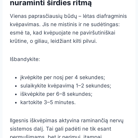
nuraminti širdies ritmą
Vienas paprasčiausių būdų – lėtas diafragminis
kvėpavimas. Jis ne mistinis ir ne sudėtingas:
esmė ta, kad kvėpuojate ne paviršutiniškai
krūtine, o giliau, leidžiant kilti pilvui.
Išbandykite:
įkvėpkite per nosį per 4 sekundes;
sulaikykite kvėpavimą 1–2 sekundes;
iškvėpkite per 6–8 sekundes;
kartokite 3–5 minutes.
Ilgesnis iškvėpimas aktyvina raminančią nervų
sistemos dalį. Tai gali padėti ne tik esant
permušimams, bet ir nerimui, įtampai,