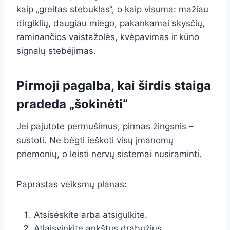
kaip „greitas stebuklas“, o kaip visuma: mažiau
dirgiklių, daugiau miego, pakankamai skysčių,
raminančios vaistažolės, kvėpavimas ir kūno
signalų stebėjimas.
Pirmoji pagalba, kai širdis staiga
pradeda „šokinėti“
Jei pajutote permušimus, pirmas žingsnis –
sustoti. Ne bėgti ieškoti visų įmanomų
priemonių, o leisti nervų sistemai nusiraminti.
Paprastas veiksmų planas:
Atsisėskite arba atsigulkite.
Atlaisvinkite ankštus drabužius.