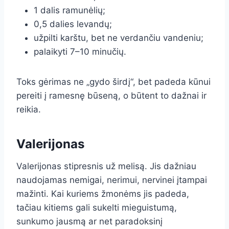
1 dalis ramunėlių;
0,5 dalies levandų;
užpilti karštu, bet ne verdančiu vandeniu;
palaikyti 7–10 minučių.
Toks gėrimas ne „gydo širdį“, bet padeda kūnui
pereiti į ramesnę būseną, o būtent to dažnai ir
reikia.
Valerijonas
Valerijonas stipresnis už melisą. Jis dažniau
naudojamas nemigai, nerimui, nervinei įtampai
mažinti. Kai kuriems žmonėms jis padeda,
tačiau kitiems gali sukelti mieguistumą,
sunkumo jausmą ar net paradoksinį