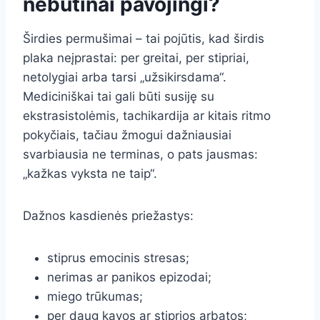
nebūtinai pavojingi?
Širdies permušimai – tai pojūtis, kad širdis
plaka neįprastai: per greitai, per stipriai,
netolygiai arba tarsi „užsikirsdama“.
Mediciniškai tai gali būti susiję su
ekstrasistolėmis, tachikardija ar kitais ritmo
pokyčiais, tačiau žmogui dažniausiai
svarbiausia ne terminas, o pats jausmas:
„kažkas vyksta ne taip“.
Dažnos kasdienės priežastys:
stiprus emocinis stresas;
nerimas ar panikos epizodai;
miego trūkumas;
per daug kavos ar stiprios arbatos;