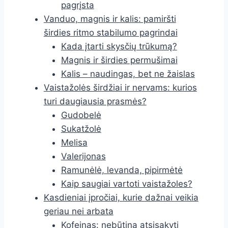
pagrįsta
Vanduo, magnis ir kalis: pamiršti
širdies ritmo stabilumo pagrindai
Kada įtarti skysčių trūkumą?
Magnis ir širdies permušimai
Kalis – naudingas, bet ne žaislas
Vaistažolės širdžiai ir nervams: kurios
turi daugiausia prasmės?
Gudobelė
Sukatžolė
Melisa
Valerijonas
Ramunėlė, levanda, pipirmėtė
Kaip saugiai vartoti vaistažoles?
Kasdieniai įpročiai, kurie dažnai veikia
geriau nei arbata
Kofeinas: nebūtina atsisakyti