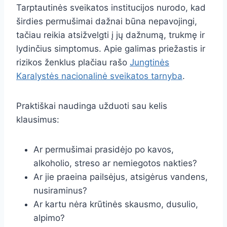
Tarptautinės sveikatos institucijos nurodo, kad
širdies permušimai dažnai būna nepavojingi,
tačiau reikia atsižvelgti į jų dažnumą, trukmę ir
lydinčius simptomus. Apie galimas priežastis ir
rizikos ženklus plačiau rašo
Jungtinės
Karalystės nacionalinė sveikatos tarnyba
.
Praktiškai naudinga užduoti sau kelis
klausimus:
Ar permušimai prasidėjo po kavos,
alkoholio, streso ar nemiegotos nakties?
Ar jie praeina pailsėjus, atsigėrus vandens,
nusiraminus?
Ar kartu nėra krūtinės skausmo, dusulio,
alpimo?