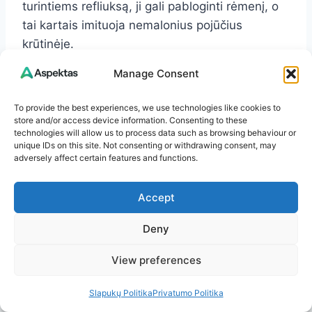
turintiems refliuksą, ji gali pabloginti rėmenį, o
tai kartais imituoja nemalonius pojūčius
krūtinėje.
Manage Consent
Kaip saugiai vartoti vaistažoles?
To provide the best experiences, we use technologies like cookies to
Laikykitės kelių taisyklių:
store and/or access device information. Consenting to these
technologies will allow us to process data such as browsing behaviour or
unique IDs on this site. Not consenting or withdrawing consent, may
adversely affect certain features and functions.
nepradėkite kelių naujų žolelių vienu metu;
stebėkite kraujospūdį ir pulsą;
Accept
nedidinkite dozių manydami, kad „natūralu,
vadinasi, saugu“;
Deny
darykite pertraukas;
nevartokite tinktūrų su alkoholiu, jei
View preferences
alkoholis provokuoja permušimus;
pasitarkite su gydytoju, jei vartojate
Slapukų Politika
Privatumo Politika