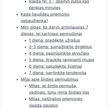
Klaida Nr. 5 – skaityti pulsą kas
penkias minutes
Kada liaudiškų priemonių
nebeužtenka?
Mini gidas: ką daryti artimiausias 7
dienas, jei kartojasi permušimai
1 diena: pradėkite užrašus
2-3 diena: sumažinkite dirgiklius
4 diena: pasirūpinkite skysčiais
5 diena: įtraukite raminantį ritualą
6 diena: pajudėkite švelniai
7 diena: įvertinkite tendenciją
Mitai apie širdies permušimus
Mitas: jei širdis permuša,
vadinasi, turiu rimtą širdies ligą
Mitas: natūralios priemonės
visada saugios