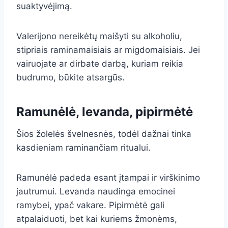
suaktyvėjimą.
Valerijono nereikėtų maišyti su alkoholiu,
stipriais raminamaisiais ar migdomaisiais. Jei
vairuojate ar dirbate darbą, kuriam reikia
budrumo, būkite atsargūs.
Ramunėlė, levanda, pipirmėtė
Šios žolelės švelnesnės, todėl dažnai tinka
kasdieniam raminančiam ritualui.
Ramunėlė padeda esant įtampai ir virškinimo
jautrumui. Levanda naudinga emocinei
ramybei, ypač vakare. Pipirmėtė gali
atpalaiduoti, bet kai kuriems žmonėms,