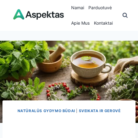
Skip
Namai
Parduotuvė
to
content
Apie Mus
Kontaktai
NATŪRALŪS GYDYMO BŪDAI
|
SVEIKATA IR GEROVĖ