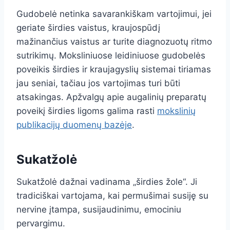
Gudobelė netinka savarankiškam vartojimui, jei
geriate širdies vaistus, kraujospūdį
mažinančius vaistus ar turite diagnozuotų ritmo
sutrikimų. Moksliniuose leidiniuose gudobelės
poveikis širdies ir kraujagyslių sistemai tiriamas
jau seniai, tačiau jos vartojimas turi būti
atsakingas. Apžvalgų apie augalinių preparatų
poveikį širdies ligoms galima rasti
mokslinių
publikacijų duomenų bazėje
.
Sukatžolė
Sukatžolė dažnai vadinama „širdies žole“. Ji
tradiciškai vartojama, kai permušimai susiję su
nervine įtampa, susijaudinimu, emociniu
pervargimu.