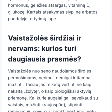
hormonus, geležies atsargas, vitaminą D,
gliukozę. Kartais atsakymas slypi ne arbatos
puodelyje, o tyrimų lape.
Vaistažolės širdžiai ir
nervams: kurios turi
daugiausia prasmės?
Vaistažolės nuo seno naudojamos širdies
permušimams, nerimui, nemigai ir įtampai
mažinti. Tačiau jas reikėtų vertinti ne kaip
nekaltą „žolytę“, o kaip biologiškai aktyvią
priemonę. Kai kurie augalai gali sąveikauti su
vaistais, mažinti kraujospūdį, stiprinti
raminamųjų poveikį ar netikti nėštumo metu.