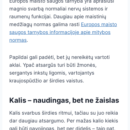
Europos maisto saugos tarnyba yra aprašiusi
magnio svarbą normaliai nervų sistemos ir
raumenų funkcijai. Daugiau apie maistinių
medžiagų normas galima rasti
Europos maisto
saugos tarnybos informacijoje apie mitybos
normas
.
Papildai gali padėti, bet jų nereikėtų vartoti
aklai. Ypač atsargūs turi būti žmonės,
sergantys inkstų ligomis, vartojantys
kraujospūdžio ar širdies vaistus.
Kalis – naudingas, bet ne žaislas
Kalis svarbus širdies ritmui, tačiau su juo reikia
dar daugiau atsargumo. Per mažas kalio kiekis
gali būti pavojingas, bet per didelis – taip pat.