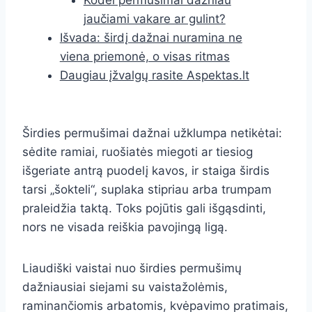
Kodėl permušimai dažniau
jaučiami vakare ar gulint?
Išvada: širdį dažnai nuramina ne
viena priemonė, o visas ritmas
Daugiau įžvalgų rasite Aspektas.lt
Širdies permušimai dažnai užklumpa netikėtai:
sėdite ramiai, ruošiatės miegoti ar tiesiog
išgeriate antrą puodelį kavos, ir staiga širdis
tarsi „šokteli“, suplaka stipriau arba trumpam
praleidžia taktą. Toks pojūtis gali išgąsdinti,
nors ne visada reiškia pavojingą ligą.
Liaudiški vaistai nuo širdies permušimų
dažniausiai siejami su vaistažolėmis,
raminančiomis arbatomis, kvėpavimo pratimais,