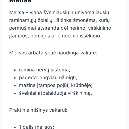
Melisa – viena švelniausių ir universaliausių
raminamųjų žolelių. Ji tinka žmonėms, kurių
permušimai atsiranda dėl nerimo, virškinimo
įtampos, nemigos ar emocinio išsekimo.
Melisos arbata ypač naudinga vakare:
ramina nervų sistemą;
padeda lengviau užmigti;
mažina įtampos pojūtį krūtinėje;
švelniai atpalaiduoja virškinimą.
Praktinis mišinys vakarui:
1 dalis melisos;