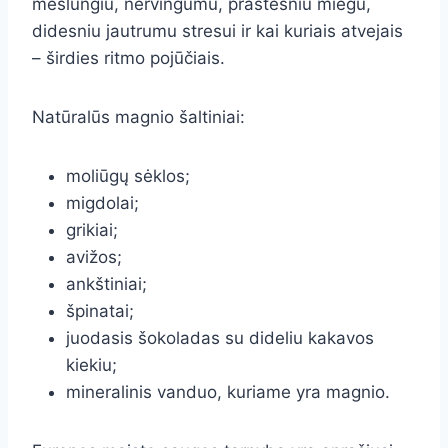
mėšlungiu, nervingumu, prastesniu miegu,
didesniu jautrumu stresui ir kai kuriais atvejais
– širdies ritmo pojūčiais.
Natūralūs magnio šaltiniai:
moliūgų sėklos;
migdolai;
grikiai;
avižos;
ankštiniai;
špinatai;
juodasis šokoladas su dideliu kakavos
kiekiu;
mineralinis vanduo, kuriame yra magnio.