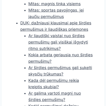
Mitas: magnis tinka visiems
Mitas: sportas pavojingas, jei
jaučiu permušimus
DUK: dažniausi klausimai apie širdies
permušimus ir liaudiškas priemones
Ar liaudiški vaistai nuo širdies
permušimų gali visiškai išgydyti
ritmo sutrikimus?
Kokia arbata geriausia nuo širdies
permušimų?
Ar širdies permušimus gali sukelti
skysčių trūkumas?
Kada dėl permušimų reikia
kreiptis skubiai?
Ar galima vartoti magnį nuo
širdies permušimų?