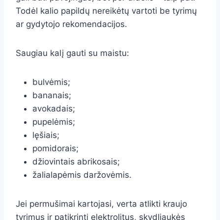
Todėl kalio papildų nereikėtų vartoti be tyrimų
ar gydytojo rekomendacijos.
Saugiau kalį gauti su maistu:
bulvėmis;
bananais;
avokadais;
pupelėmis;
lęšiais;
pomidorais;
džiovintais abrikosais;
žalialapėmis daržovėmis.
Jei permušimai kartojasi, verta atlikti kraujo
tyrimus ir patikrinti elektrolitus, skydliaukės