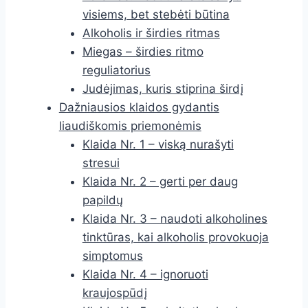
visiems, bet stebėti būtina
Alkoholis ir širdies ritmas
Miegas – širdies ritmo
reguliatorius
Judėjimas, kuris stiprina širdį
Dažniausios klaidos gydantis
liaudiškomis priemonėmis
Klaida Nr. 1 – viską nurašyti
stresui
Klaida Nr. 2 – gerti per daug
papildų
Klaida Nr. 3 – naudoti alkoholines
tinktūras, kai alkoholis provokuoja
simptomus
Klaida Nr. 4 – ignoruoti
kraujospūdį