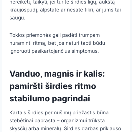
nereikėtų taikyti, jei turite širdies ligų, aukštą
kraujospūdį, alpstate ar nesate tikri, ar jums tai
saugu.
Tokios priemonės gali padėti trumpam
nuraminti ritmą, bet jos neturi tapti būdu
ignoruoti pasikartojančius simptomus.
Vanduo, magnis ir kalis:
pamiršti širdies ritmo
stabilumo pagrindai
Kartais širdies permušimų priežastis būna
stebėtinai paprasta – organizmui trūksta
skysčių arba mineralų. Širdies darbas priklauso