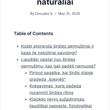
natūraliai
By
Dovydas A.
May 10, 2026
Table of Contents
Kodėl atsiranda širdies permušimai ir
kada jie nebūtinai pavojingi?
Liaudiški vaistai nuo širdies
permušimų: kas gali padėti namuose?
Pirmoji pagalba, kai širdis staiga
pradeda „šokinėti"
Kvėpavimas, kuris padeda
nuraminti širdies ritmą
Klajoklio nervo sužadinimas:
liaudiškai paprasta, fiziologiškai