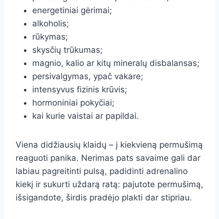
energetiniai gėrimai;
alkoholis;
rūkymas;
skysčių trūkumas;
magnio, kalio ar kitų mineralų disbalansas;
persivalgymas, ypač vakare;
intensyvus fizinis krūvis;
hormoniniai pokyčiai;
kai kurie vaistai ar papildai.
Viena didžiausių klaidų – į kiekvieną permušimą
reaguoti panika. Nerimas pats savaime gali dar
labiau pagreitinti pulsą, padidinti adrenalino
kiekį ir sukurti uždarą ratą: pajutote permušimą,
išsigandote, širdis pradėjo plakti dar stipriau.