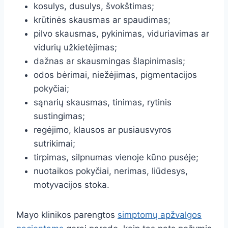
kosulys, dusulys, švokštimas;
krūtinės skausmas ar spaudimas;
pilvo skausmas, pykinimas, viduriavimas ar
vidurių užkietėjimas;
dažnas ar skausmingas šlapinimasis;
odos bėrimai, niežėjimas, pigmentacijos
pokyčiai;
sąnarių skausmas, tinimas, rytinis
sustingimas;
regėjimo, klausos ar pusiausvyros
sutrikimai;
tirpimas, silpnumas vienoje kūno pusėje;
nuotaikos pokyčiai, nerimas, liūdesys,
motyvacijos stoka.
Mayo klinikos parengtos
simptomų apžvalgos