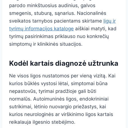
parodo minkštuosius audinius, galvos
smegenis, stuburą, sąnarius. Nacionalinės
sveikatos tarnybos pacientams skirtame
ligų ir
tyrimų informacijos kataloge
aiškiai matyti, kad
tyrimų pasirinkimas priklauso nuo konkrečių
simptomų ir klinikinės situacijos.
Kodėl kartais diagnozė užtrunka
Ne visos ligos nustatomos per vieną vizitą. Kai
kurios būklės vystosi lėtai, simptomai būna
nepastovūs, tyrimai pradžioje gali būti
normalūs. Autoimuninės ligos, endokrininiai
sutrikimai, lėtinio nuovargio priežastys, kai
kurios neurologinės ar virškinimo ligos kartais
reikalauja ilgesnio stebėjimo.