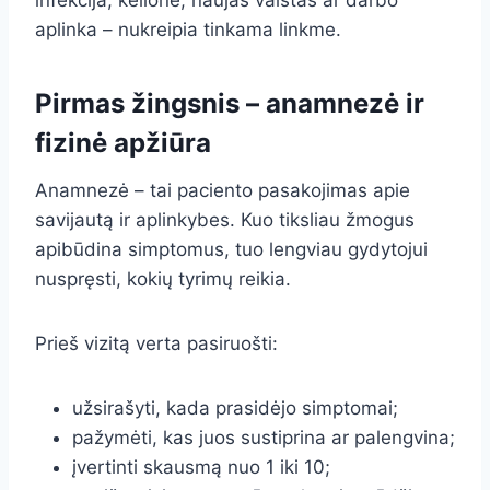
infekcija, kelionė, naujas vaistas ar darbo
aplinka – nukreipia tinkama linkme.
Pirmas žingsnis – anamnezė ir
fizinė apžiūra
Anamnezė – tai paciento pasakojimas apie
savijautą ir aplinkybes. Kuo tiksliau žmogus
apibūdina simptomus, tuo lengviau gydytojui
nuspręsti, kokių tyrimų reikia.
Prieš vizitą verta pasiruošti:
užsirašyti, kada prasidėjo simptomai;
pažymėti, kas juos sustiprina ar palengvina;
įvertinti skausmą nuo 1 iki 10;