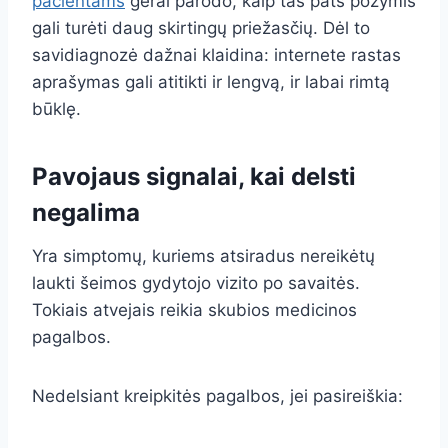
pacientams
gerai parodo, kaip tas pats požymis
gali turėti daug skirtingų priežasčių. Dėl to
savidiagnozė dažnai klaidina: internete rastas
aprašymas gali atitikti ir lengvą, ir labai rimtą
būklę.
Pavojaus signalai, kai delsti
negalima
Yra simptomų, kuriems atsiradus nereikėtų
laukti šeimos gydytojo vizito po savaitės.
Tokiais atvejais reikia skubios medicinos
pagalbos.
Nedelsiant kreipkitės pagalbos, jei pasireiškia: