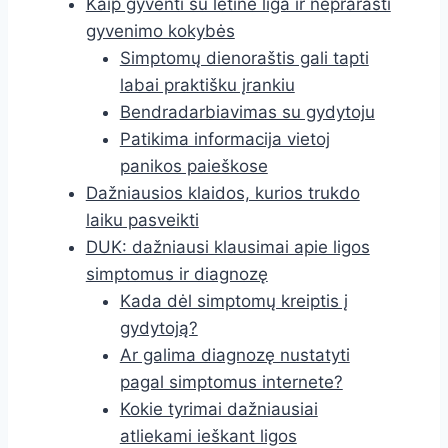
Kaip gyventi su lėtine liga ir neprarasti
gyvenimo kokybės
Simptomų dienoraštis gali tapti
labai praktišku įrankiu
Bendradarbiavimas su gydytoju
Patikima informacija vietoj
panikos paieškose
Dažniausios klaidos, kurios trukdo
laiku pasveikti
DUK: dažniausi klausimai apie ligos
simptomus ir diagnozę
Kada dėl simptomų kreiptis į
gydytoją?
Ar galima diagnozę nustatyti
pagal simptomus internete?
Kokie tyrimai dažniausiai
atliekami ieškant ligos