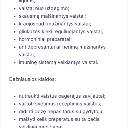
ligoms;
vaistai nuo uždegimo;
skausmą malšinantys vaistai;
kraujospūdį mažinantys vaistai;
gliukozės kiekį reguliuojantys vaistai;
hormoniniai preparatai;
antidepresantai ar nerimą mažinantys
vaistai;
imuninę sistemą veikiantys vaistai.
Dažniausios klaidos:
nutraukti vaistus pagerėjus savijautai;
vartoti svetimus receptinius vaistus;
didinti dozę nepasitarus su gydytoju;
maišyti kelis preparatus su ta pačia
veikliąja medžiaga;