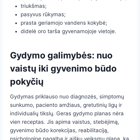
triukšmas;
pasyvus rūkymas;
prasta geriamojo vandens kokybė;
didelė oro tarša gyvenamojoje vietoje.
Gydymo galimybės: nuo
vaistų iki gyvenimo būdo
pokyčių
Gydymas priklauso nuo diagnozės, simptomų
sunkumo, paciento amžiaus, gretutinių ligų ir
individualių tikslų. Geras gydymo planas nėra
vien receptas. Jis apima vaistus, stebėjimą,
gyvenimo būdo korekcijas, reabilitaciją,
psichologinę pagalbą ir aiškų veiksmų planą, ką