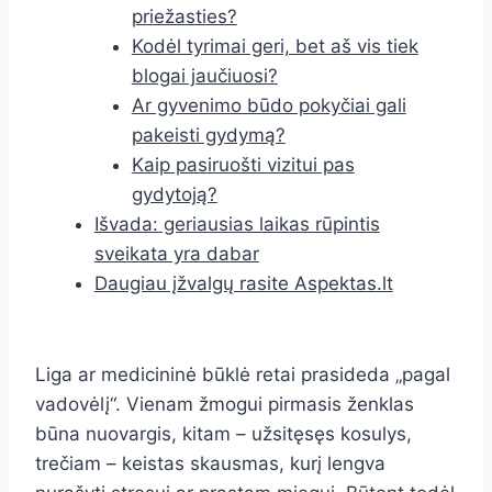
priežasties?
Kodėl tyrimai geri, bet aš vis tiek
blogai jaučiuosi?
Ar gyvenimo būdo pokyčiai gali
pakeisti gydymą?
Kaip pasiruošti vizitui pas
gydytoją?
Išvada: geriausias laikas rūpintis
sveikata yra dabar
Daugiau įžvalgų rasite Aspektas.lt
Liga ar medicininė būklė retai prasideda „pagal
vadovėlį“. Vienam žmogui pirmasis ženklas
būna nuovargis, kitam – užsitęsęs kosulys,
trečiam – keistas skausmas, kurį lengva