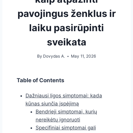
pavojingus ženklus ir
laiku pasirūpinti
sveikata
By
Dovydas A.
May 11, 2026
Table of Contents
Dažniausi ligos simptomai: kada
kūnas siunčia įspėjimą
Bendrieji simptomai, kurių
nereikėtų ignoruoti
Specifiniai simptomai gali