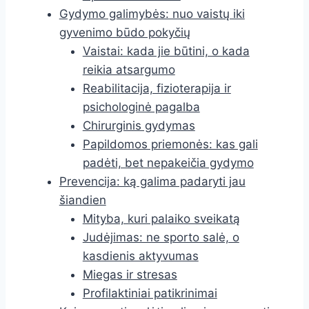
Gydymo galimybės: nuo vaistų iki
gyvenimo būdo pokyčių
Vaistai: kada jie būtini, o kada
reikia atsargumo
Reabilitacija, fizioterapija ir
psichologinė pagalba
Chirurginis gydymas
Papildomos priemonės: kas gali
padėti, bet nepakeičia gydymo
Prevencija: ką galima padaryti jau
šiandien
Mityba, kuri palaiko sveikatą
Judėjimas: ne sporto salė, o
kasdienis aktyvumas
Miegas ir stresas
Profilaktiniai patikrinimai