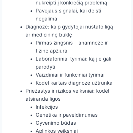
nukreipti į konkrečią problemą
Pavojaus signalai, kai delsti
negalima
Diagnozė: kaip gydytojai nustato ligą
ar medicininę būklę
Pirmas žingsnis – anamnezė ir
fizinė apžiūra
Laboratoriniai tyrimai: ką jie gali
parodyti
Vaizdiniai ir funkciniai tyrimai
Kodėl kartais diagnozė užtrunka
Priežastys ir rizikos veiksniai: kodėl
atsiranda ligos
Infekcijos
Genetika ir paveldimumas
Gyvenimo būdas
Aplinkos veiksniai