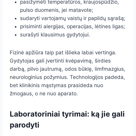
pasižymėti temperatūros, kraujospūdžio,
pulso duomenis, jei matavote;
sudaryti vartojamų vaistų ir papildų sąrašą;
prisiminti alergijas, operacijas, lėtines ligas;
surašyti klausimus gydytojui.
Fizinė apžiūra taip pat išlieka labai vertinga.
Gydytojas gali įvertinti kvėpavimą, širdies
darbą, pilvo jautrumą, odos būklę, limfmazgius,
neurologinius požymius. Technologijos padeda,
bet klinikinis mąstymas prasideda nuo
žmogaus, o ne nuo aparato.
Laboratoriniai tyrimai: ką jie gali
parodyti