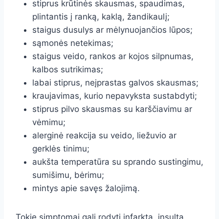
stiprus krūtinės skausmas, spaudimas,
plintantis į ranką, kaklą, žandikaulį;
staigus dusulys ar mėlynuojančios lūpos;
sąmonės netekimas;
staigus veido, rankos ar kojos silpnumas,
kalbos sutrikimas;
labai stiprus, neįprastas galvos skausmas;
kraujavimas, kurio nepavyksta sustabdyti;
stiprus pilvo skausmas su karščiavimu ar
vėmimu;
alerginė reakcija su veido, liežuvio ar
gerklės tinimu;
aukšta temperatūra su sprando sustingimu,
sumišimu, bėrimu;
mintys apie savęs žalojimą.
Tokie simptomai gali rodyti infarktą, insultą,