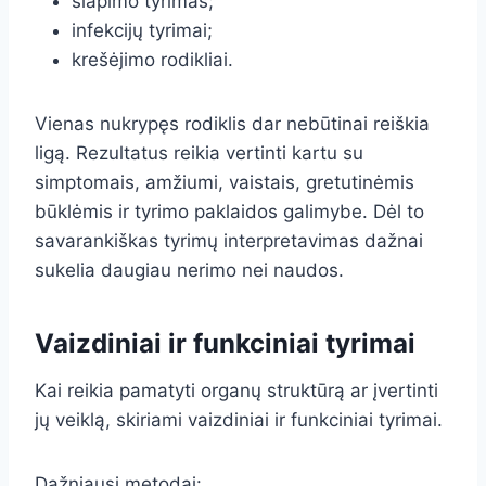
šlapimo tyrimas;
infekcijų tyrimai;
krešėjimo rodikliai.
Vienas nukrypęs rodiklis dar nebūtinai reiškia
ligą. Rezultatus reikia vertinti kartu su
simptomais, amžiumi, vaistais, gretutinėmis
būklėmis ir tyrimo paklaidos galimybe. Dėl to
savarankiškas tyrimų interpretavimas dažnai
sukelia daugiau nerimo nei naudos.
Vaizdiniai ir funkciniai tyrimai
Kai reikia pamatyti organų struktūrą ar įvertinti
jų veiklą, skiriami vaizdiniai ir funkciniai tyrimai.
Dažniausi metodai: