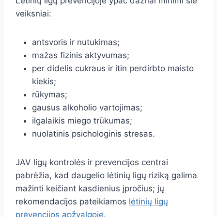
Lėtinių ligų prevencijoje ypač dažnai minimi šie
veiksniai:
antsvoris ir nutukimas;
mažas fizinis aktyvumas;
per didelis cukraus ir itin perdirbto maisto
kiekis;
rūkymas;
gausus alkoholio vartojimas;
ilgalaikis miego trūkumas;
nuolatinis psichologinis stresas.
JAV ligų kontrolės ir prevencijos centrai
pabrėžia, kad daugelio lėtinių ligų riziką galima
mažinti keičiant kasdienius įpročius; jų
rekomendacijos pateikiamos
lėtinių ligų
prevencijos apžvalgoje
.