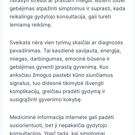
nurašyti stresui ar prastam miegui. Būtent todėl
gebėjimas atpažinti simptomus ir suprasti, kada
reikalinga gydytojo konsultacija, gali turėti
lemiamą reikšmę.
Sveikata nėra vien tyrimų skaičiai ar diagnozės
pavadinimas. Tai kasdienė savijauta, energija,
miegas, darbingumas, emocinė būsena ir
gebėjimas gyventi įprastą gyvenimą. Kuo
anksčiau žmogus pastebi kūno siunčiamus
signalus, tuo didesnė tikimybė išvengti
komplikacijų, greičiau pradėti gydymą ir
susigrąžinti gyvenimo kokybę.
Medicininė informacija internete gali padėti
susiorientuoti, bet ji nepakeičia gydytojo
konsultacijos. Ypač tada, kai simptomai