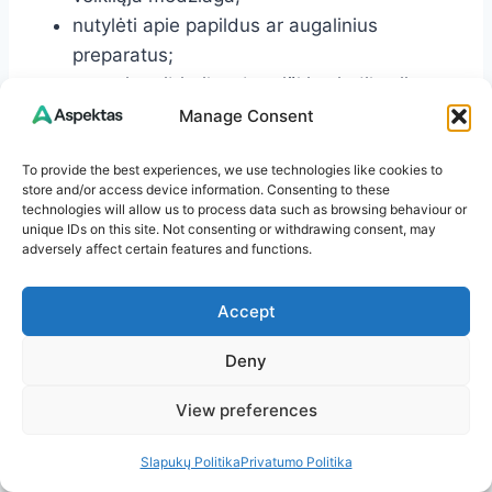
nutylėti apie papildus ar augalinius
preparatus;
vartoti antibiotikus be aiškios indikacijos.
Manage Consent
Jei gydymas neveikia, tai nereiškia, kad reikia
To provide the best experiences, we use technologies like cookies to
ieškoti „stipresnio“ vaisto internete. Reikia grįžti
store and/or access device information. Consenting to these
pas gydytoją ir įvertinti, ar diagnozė tiksli, ar
technologies will allow us to process data such as browsing behaviour or
unique IDs on this site. Not consenting or withdrawing consent, may
dozė tinkama, ar nėra šalutinio poveikio,
adversely affect certain features and functions.
sąveikų ar kitų priežasčių.
Accept
Reabilitacija, fizioterapija ir
Deny
psichologinė pagalba
View preferences
Dalis ligų reikalauja ne tik gydymo, bet ir
funkcijų atkūrimo. Po traumų, operacijų, insulto,
Slapukų Politika
Privatumo Politika
sąnarių ligų, lėtinio skausmo ar kvėpavimo