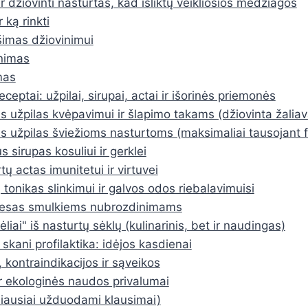
 ir džiovinti nasturtas, kad išliktų veikliosios medžiagos
 ką rinkti
imas džiovinimui
nimas
mas
receptai: užpilai, sirupai, actai ir išorinės priemonės
s užpilas kvėpavimui ir šlapimo takams (džiovinta žaliav
is užpilas šviežioms nasturtoms (maksimaliai tausojant 
 sirupas kosuliui ir gerklei
tų actas imunitetui ir virtuvei
 tonikas slinkimui ir galvos odos riebalavimuisi
esas smulkiems nubrozdinimams
liai" iš nasturtų sėklų (kulinarinis, bet ir naudingas)
– skani profilaktika: idėjos kasdienai
kontraindikacijos ir sąveikos
r ekologinės naudos privalumai
ausiai užduodami klausimai)