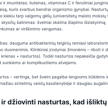
 ir imunitetas: liuteinas, vitaminas C ir fenoliniai jungi
resą, kuris svarbus bendrai organizmo gynybai. Nasturtų 
ino kiekiu tarp valgomų gėlių (universitetų maisto mokslų 
 skysčių šalinimas: švelniai skatina šlapimo išsiskyrimą, 
nkumas ar virškinimo vangumas.
bas: dauguma antibakterinių teiginių remiasi laboratoriniai
imo duomenimis. Klinikiniai įrodymai žmonėms – riboti ir d
., krienas + nasturtos). Todėl nasturtos nepakeičia gydyt
nt sunkiems ar komplikuotiems atvejams.
urtos – vertinga, bet švelni pagalba lengvoms būklėms ir 
 mažiau sintetinių vaistų kasdienybėje ir daugiau augalin
 ir džiovinti nasturtas, kad išliktų