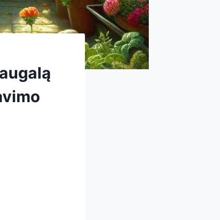
 augalą
pavimo