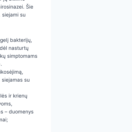
irosinazei. Šie
, siejami su
gelį bakterijų,
odėl nasturtų
 takų simptomams
.
sikosėjimą,
s siejamas su
lės ir krienų
gvoms,
oms – duomenys
mai;