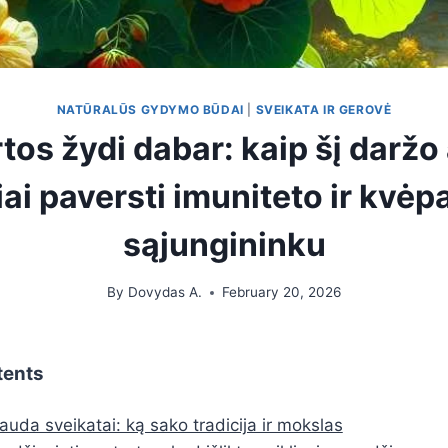
NATŪRALŪS GYDYMO BŪDAI
|
SVEIKATA IR GEROVĖ
tos žydi dabar: kaip šį daržo
ai paversti imuniteto ir kvė
sąjungininku
By
Dovydas A.
February 20, 2026
tents
auda sveikatai: ką sako tradicija ir mokslas