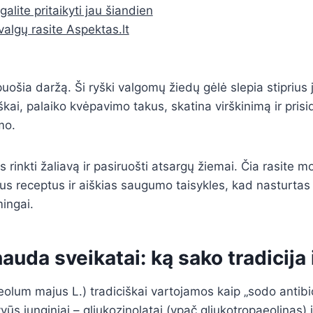
galite pritaikyti jau šiandien
valgų rasite Aspektas.lt
uošia daržą. Ši ryški valgomų žiedų gėlė slepia stiprius 
škai, palaiko kvėpavimo takus, skatina virškinimą ir pris
mo.
s rinkti žaliavą ir pasiruošti atsargų žiemai. Čia rasite m
ntus receptus ir aiškias saugumo taisykles, kad nasturt
mingai.
auda sveikatai: ką sako tradicija
olum majus L.) tradiciškai vartojamos kaip „sodo antibio
vūs junginiai – gliukozinolatai (ypač gliukotropaeolinas) i