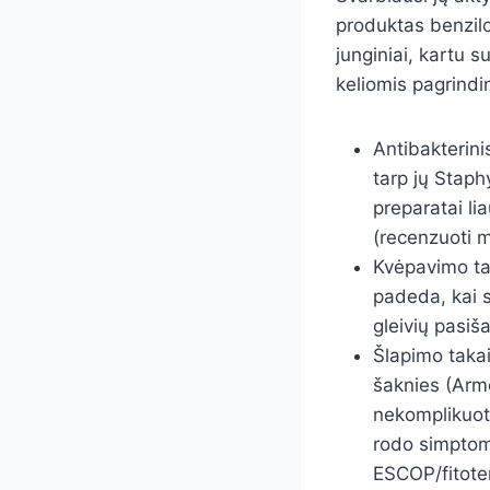
produktas benzilo
junginiai, kartu s
keliomis pagrind
Antibakterinis
tarp jų Staph
preparatai l
(recenzuoti m
Kvėpavimo tak
padeda, kai s
gleivių pasiš
Šlapimo takai:
šaknies (Arm
nekomplikuot
rodo simptomų
ESCOP/fitoter