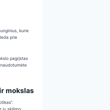
junginius, kurie
ideda prie
okslo pagrįstas
as naudotumėte
 ir mokslas
tikas“.
r jų skilimo