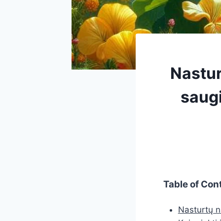
Nastur
saugi
Table of Con
Nasturtų n