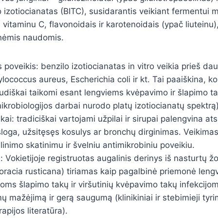
 izotiocianatas (BITC), susidarantis veikiant fermentui m
u vitaminu C, flavonoidais ir karotenoidais (ypač liuteinu)
inėmis naudomis.
 poveikis: benzilo izotiocianatas in vitro veikia prieš dau
ylococcus aureus, Escherichia coli ir kt. Tai paaiškina, k
iaudiškai taikomi esant lengviems kvėpavimo ir šlapimo
ikrobiologijos darbai nurodo platų izotiocianatų spektrą)
ai: tradiciškai vartojami užpilai ir sirupai palengvina at
loga, užsitęsęs kosulys ar bronchų dirginimas. Veikima
alinimo skatinimu ir švelniu antimikrobiniu poveikiu.
 Vokietijoje registruotas augalinis derinys iš nasturtų žo
oracia rusticana) tiriamas kaip pagalbinė priemonė len
oms šlapimo takų ir viršutinių kvėpavimo takų infekcij
 mažėjimą ir gerą saugumą (klinikiniai ir stebimieji tyri
apijos literatūra).