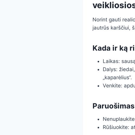
veikliosi
Norint gauti reali
jautrūs karščiui, š
Kada ir ką r
Laikas: sausą
Dalys: žiedai,
„kaparėlius“.
Venkite: apdu
Paruošimas
Nenuplaukite, 
Rūšiuokite: a