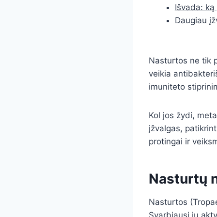
Išvada: ką 
Daugiau įž
Nasturtos ne tik p
veikia antibakteri
imuniteto stiprini
Kol jos žydi, meta
įžvalgas, patikri
protingai ir veiks
Nasturtų n
Nasturtos (Tropae
Svarbiausi jų akty