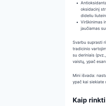
Antioksidantai
oksidacinį st
dideliu liute
Virškinimas ir
jaučiamas su
Svarbu suprasti ri
tradicinio vartoj
su deriniais (pvz
vaistų, ypač esa
Mini išvada: nast
ypač kai siekiate
Kaip rinkti