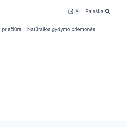
Paieška
0
 priežiūra
Natūralios gydymo priemonės