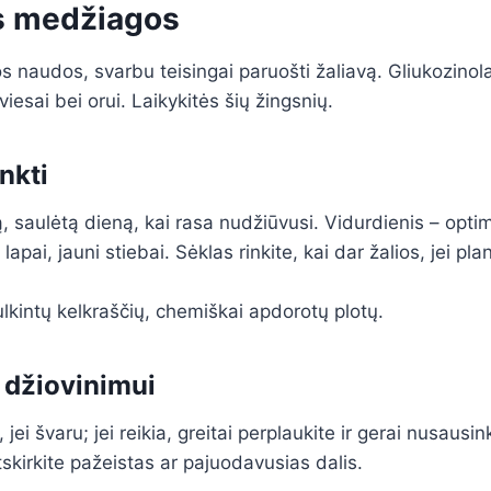
os medžiagos
os naudos, svarbu teisingai paruošti žaliavą. Gliukozinola
viesai bei orui. Laikykitės šių žingsnių.
inkti
, saulėtą dieną, kai rasa nudžiūvusi. Vidurdienis – opti
 lapai, jauni stiebai. Sėklas rinkite, kai dar žalios, jei pl
lkintų kelkraščių, chemiškai apdorotų plotų.
 džiovinimui
jei švaru; jei reikia, greitai perplaukite ir gerai nusausink
tskirkite pažeistas ar pajuodavusias dalis.