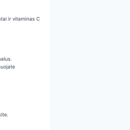
tai ir vitaminas C
malus.
anuojate
ite.