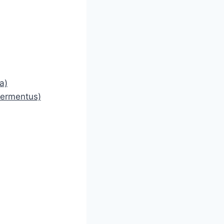
a)
fermentus)