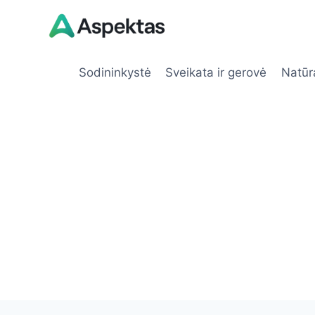
Skip
to
content
Sodininkystė
Sveikata ir gerovė
Natūr