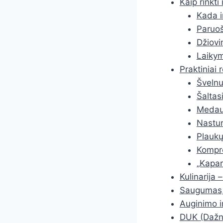
Kaip rinkti
Kada ir
Paruoš
Džiovi
Laiky
Praktiniai 
Švelnu
Šaltas
Medaus
Nastur
Plaukų
Kompr
„Kaparė
Kulinarija 
Saugumas, 
Auginimo i
DUK (Dažni