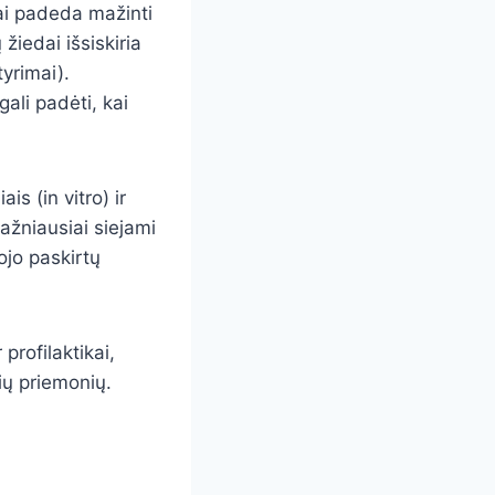
niai padeda mažinti
žiedai išsiskiria
tyrimai).
gali padėti, kai
s (in vitro) ir
ažniausiai siejami
ojo paskirtų
profilaktikai,
ių priemonių.