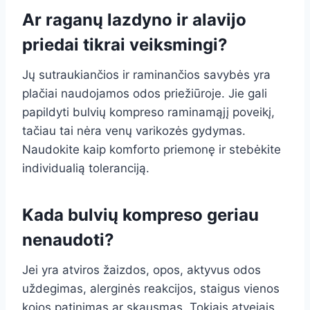
Ar raganų lazdyno ir alavijo
priedai tikrai veiksmingi?
Jų sutraukiančios ir raminančios savybės yra
plačiai naudojamos odos priežiūroje. Jie gali
papildyti bulvių kompreso raminamąjį poveikį,
tačiau tai nėra venų varikozės gydymas.
Naudokite kaip komforto priemonę ir stebėkite
individualią toleranciją.
Kada bulvių kompreso geriau
nenaudoti?
Jei yra atviros žaizdos, opos, aktyvus odos
uždegimas, alerginės reakcijos, staigus vienos
kojos patinimas ar skausmas. Tokiais atvejais