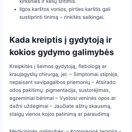
kirkšnies ir kelių sritimis.
Ilgos karštos vonios, pirties karštis gali
sustiprinti tinimą – rinkitės saikingai.
Kada kreiptis į gydytoją ir
kokios gydymo galimybės
Kreipkitės į šeimos gydytoją, flebologą ar
kraujagyslių chirurgą, jei: – Simptomai stiprėja,
nepaisant savipagalbos priemonių – Atsirado
odos pakitimų: pigmentacija, sustorėjimas,
egzeminiai bėrimai – Vystosi veninės opos ar
dažni uždegimai – Jaučiate aštrų skausmą,
staigų vienos kojos patinimą ar paraudimą
Medicininės galimybės: – Kompresinė terapija –