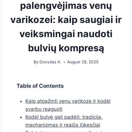
palengvėjimas venų
varikozei: kaip saugiai ir
veiksmingai naudoti
bulvių kompresą
By
Dovydas A.
August 29, 2025
Table of Contents
Kaip atpažinti venų varikozę ir kodėl
svarbu reaguoti
Kodėl bulvė gali padėti: tradicija,
mechanizmas ir realūs lūkesčiai