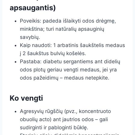
apsaugantis)
Poveikis: padeda išlaikyti odos drėgmę,
minkština; turi natūralių apsauginių
savybių.
Kaip naudoti: 1 arbatinis šaukštelis medaus
į 2 šaukštus bulvių košelės.
Pastaba: diabetu sergantiems ant didelių
odos plotų geriau vengti medaus, jei yra
odos pažeidimų – medaus netepkite.
Ko vengti
Agresyvių rūgščių (pvz., koncentruoto
obuolių acto) ant jautrios odos – gali
sudirginti ir pabloginti būklę.