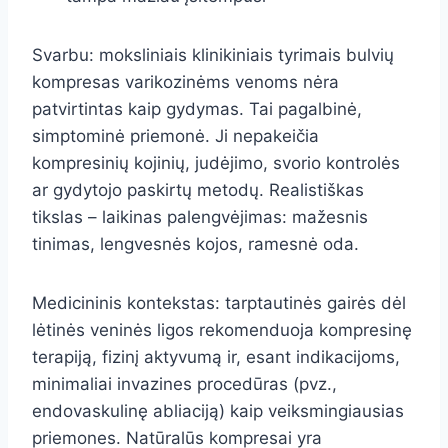
Svarbu: moksliniais klinikiniais tyrimais bulvių
kompresas varikozinėms venoms nėra
patvirtintas kaip gydymas. Tai pagalbinė,
simptominė priemonė. Ji nepakeičia
kompresinių kojinių, judėjimo, svorio kontrolės
ar gydytojo paskirtų metodų. Realistiškas
tikslas – laikinas palengvėjimas: mažesnis
tinimas, lengvesnės kojos, ramesnė oda.
Medicininis kontekstas: tarptautinės gairės dėl
lėtinės veninės ligos rekomenduoja kompresinę
terapiją, fizinį aktyvumą ir, esant indikacijoms,
minimaliai invazines procedūras (pvz.,
endovaskulinę abliaciją) kaip veiksmingiausias
priemones. Natūralūs kompresai yra