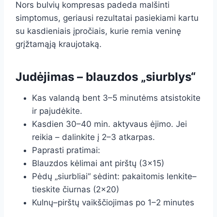
Nors bulvių kompresas padeda malšinti
simptomus, geriausi rezultatai pasiekiami kartu
su kasdieniais įpročiais, kurie remia veninę
grįžtamąją kraujotaką.
Judėjimas – blauzdos „siurblys“
Kas valandą bent 3–5 minutėms atsistokite
ir pajudėkite.
Kasdien 30–40 min. aktyvaus ėjimo. Jei
reikia – dalinkite į 2–3 atkarpas.
Paprasti pratimai:
Blauzdos kėlimai ant pirštų (3×15)
Pėdų „siurbliai“ sėdint: pakaitomis lenkite–
tieskite čiurnas (2×20)
Kulnų–pirštų vaikščiojimas po 1–2 minutes