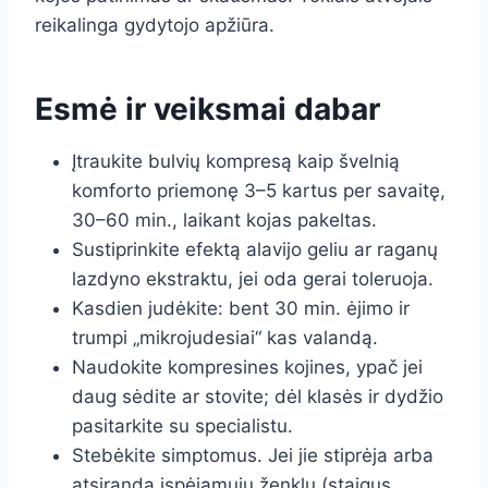
reikalinga gydytojo apžiūra.
Esmė ir veiksmai dabar
Įtraukite bulvių kompresą kaip švelnią
komforto priemonę 3–5 kartus per savaitę,
30–60 min., laikant kojas pakeltas.
Sustiprinkite efektą alavijo geliu ar raganų
lazdyno ekstraktu, jei oda gerai toleruoja.
Kasdien judėkite: bent 30 min. ėjimo ir
trumpi „mikrojudesiai“ kas valandą.
Naudokite kompresines kojines, ypač jei
daug sėdite ar stovite; dėl klasės ir dydžio
pasitarkite su specialistu.
Stebėkite simptomus. Jei jie stiprėja arba
atsiranda įspėjamųjų ženklų (staigus