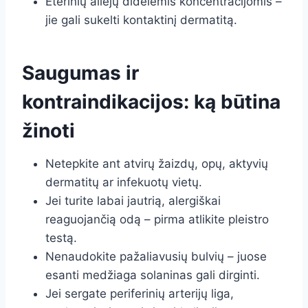
Eterinių aliejų didelėmis koncentracijomis –
jie gali sukelti kontaktinį dermatitą.
Saugumas ir
kontraindikacijos: ką būtina
žinoti
Netepkite ant atvirų žaizdų, opų, aktyvių
dermatitų ar infekuotų vietų.
Jei turite labai jautrią, alergiškai
reaguojančią odą – pirma atlikite pleistro
testą.
Nenaudokite pažaliavusių bulvių – juose
esanti medžiaga solaninas gali dirginti.
Jei sergate periferinių arterijų liga,