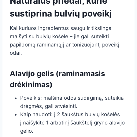
Natūralūs priedai, kurie
sustiprina bulvių poveikį
Kai kuriuos ingredientus saugu ir tikslinga
maišyti su bulvių košele – jie gali suteikti
papildomą raminamąjį ar tonizuojantį poveikį
odai.
Alavijo gelis (raminamasis
drėkinimas)
Poveikis: malšina odos sudirgimą, suteikia
drėgmės, gali atvėsinti.
Kaip naudoti: į 2 šaukštus bulvių košelės
įmaišykite 1 arbatinį šaukštelį gryno alavijo
gelio.