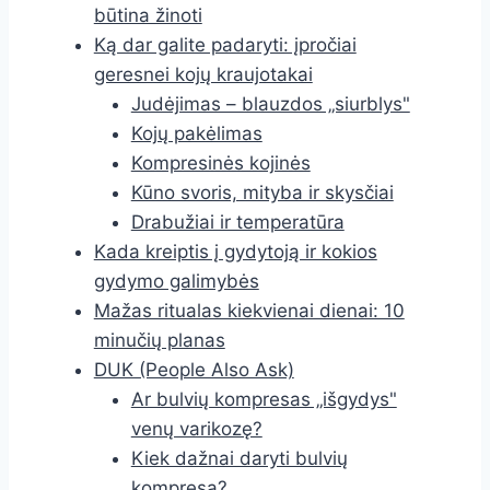
būtina žinoti
Ką dar galite padaryti: įpročiai
geresnei kojų kraujotakai
Judėjimas – blauzdos „siurblys"
Kojų pakėlimas
Kompresinės kojinės
Kūno svoris, mityba ir skysčiai
Drabužiai ir temperatūra
Kada kreiptis į gydytoją ir kokios
gydymo galimybės
Mažas ritualas kiekvienai dienai: 10
minučių planas
DUK (People Also Ask)
Ar bulvių kompresas „išgydys"
venų varikozę?
Kiek dažnai daryti bulvių
kompresą?