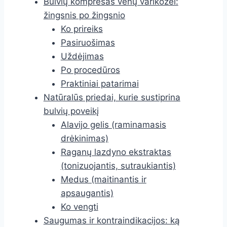
Bulvių kompresas venų varikozei:
žingsnis po žingsnio
Ko prireiks
Pasiruošimas
Uždėjimas
Po procedūros
Praktiniai patarimai
Natūralūs priedai, kurie sustiprina
bulvių poveikį
Alavijo gelis (raminamasis
drėkinimas)
Raganų lazdyno ekstraktas
(tonizuojantis, sutraukiantis)
Medus (maitinantis ir
apsaugantis)
Ko vengti
Saugumas ir kontraindikacijos: ką