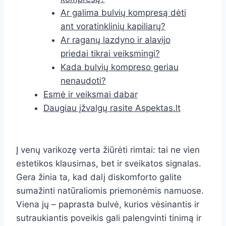
Ar galima bulvių kompresą dėti
ant voratinklinių kapiliarų?
Ar raganų lazdyno ir alavijo
priedai tikrai veiksmingi?
Kada bulvių kompreso geriau
nenaudoti?
Esmė ir veiksmai dabar
Daugiau įžvalgų rasite Aspektas.lt
Į venų varikozę verta žiūrėti rimtai: tai ne vien
estetikos klausimas, bet ir sveikatos signalas.
Gera žinia ta, kad dalį diskomforto galite
sumažinti natūraliomis priemonėmis namuose.
Viena jų – paprasta bulvė, kurios vėsinantis ir
sutraukiantis poveikis gali palengvinti tinimą ir