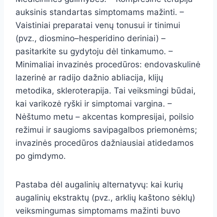
auksinis standartas simptomams mažinti. –
Vaistiniai preparatai venų tonusui ir tinimui
(pvz., diosmino–hesperidino deriniai) –
pasitarkite su gydytoju dėl tinkamumo. –
Minimaliai invazinės procedūros: endovaskulinė
lazerinė ar radijo dažnio abliacija, klijų
metodika, skleroterapija. Tai veiksmingi būdai,
kai varikozė ryški ir simptomai vargina. –
Nėštumo metu – akcentas kompresijai, poilsio
režimui ir saugioms savipagalbos priemonėms;
invazinės procedūros dažniausiai atidedamos
po gimdymo.
Pastaba dėl augalinių alternatyvų: kai kurių
augalinių ekstraktų (pvz., arklių kaštono sėklų)
veiksmingumas simptomams mažinti buvo