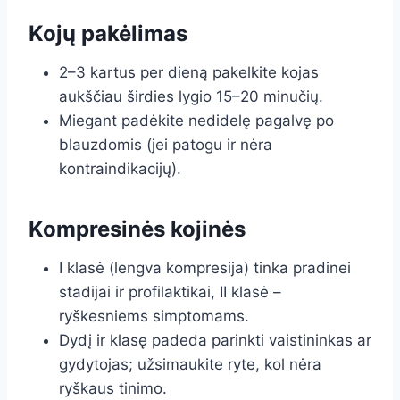
Kojų pakėlimas
2–3 kartus per dieną pakelkite kojas
aukščiau širdies lygio 15–20 minučių.
Miegant padėkite nedidelę pagalvę po
blauzdomis (jei patogu ir nėra
kontraindikacijų).
Kompresinės kojinės
I klasė (lengva kompresija) tinka pradinei
stadijai ir profilaktikai, II klasė –
ryškesniems simptomams.
Dydį ir klasę padeda parinkti vaistininkas ar
gydytojas; užsimaukite ryte, kol nėra
ryškaus tinimo.