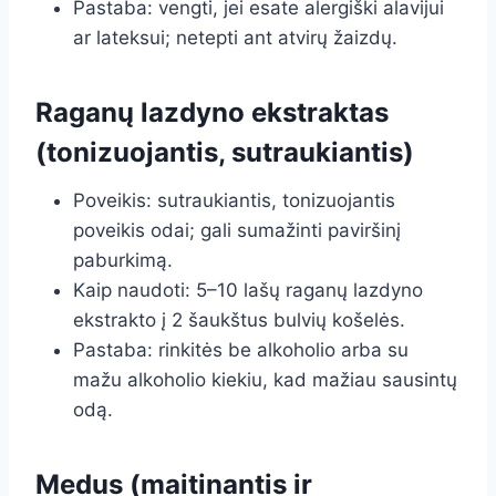
Pastaba: vengti, jei esate alergiški alavijui
ar lateksui; netepti ant atvirų žaizdų.
Raganų lazdyno ekstraktas
(tonizuojantis, sutraukiantis)
Poveikis: sutraukiantis, tonizuojantis
poveikis odai; gali sumažinti paviršinį
paburkimą.
Kaip naudoti: 5–10 lašų raganų lazdyno
ekstrakto į 2 šaukštus bulvių košelės.
Pastaba: rinkitės be alkoholio arba su
mažu alkoholio kiekiu, kad mažiau sausintų
odą.
Medus (maitinantis ir