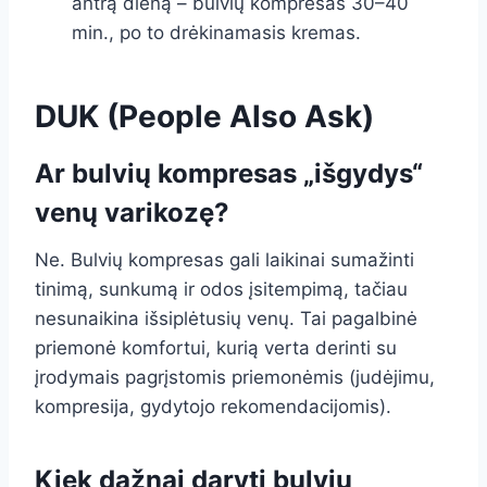
antrą dieną – bulvių kompresas 30–40
min., po to drėkinamasis kremas.
DUK (People Also Ask)
Ar bulvių kompresas „išgydys“
venų varikozę?
Ne. Bulvių kompresas gali laikinai sumažinti
tinimą, sunkumą ir odos įsitempimą, tačiau
nesunaikina išsiplėtusių venų. Tai pagalbinė
priemonė komfortui, kurią verta derinti su
įrodymais pagrįstomis priemonėmis (judėjimu,
kompresija, gydytojo rekomendacijomis).
Kiek dažnai daryti bulvių