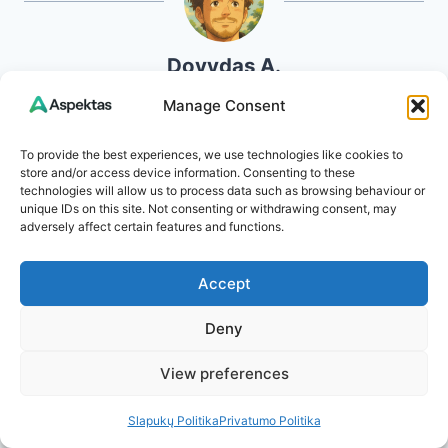
Dovydas A.
Manage Consent
Esu Aspektas.lt įkūrėjas ir turinio autorius. Mano
aistra – sveikata, sveikas gyvenimo būdas,
To provide the best experiences, we use technologies like cookies to
sodininkystė ir natūralūs sprendimai, kurie
store and/or access device information. Consenting to these
technologies will allow us to process data such as browsing behaviour or
padeda kasdien jaustis geriau. Kiekviename
unique IDs on this site. Not consenting or withdrawing consent, may
straipsnyje dalinuosi ne tik surinkta informacija,
adversely affect certain features and functions.
bet ir asmenine patirtimi: kas pasiteisino mano
darže, kokie įpročiai išties pagerino savijautą,
Accept
kokie receptai tapo kasdienybės dalimi.
Deny
Tikiu, kad aiški ir patikima informacija gali pakeisti
gyvenimo kokybę, todėl stengiuosi rašyti taip,
View preferences
kad kiekvienas rastų ką pritaikyti sau. Mano
Slapukų Politika
Privatumo Politika
tikslas – suteikti žinių, kurios įkvepia veikti ir