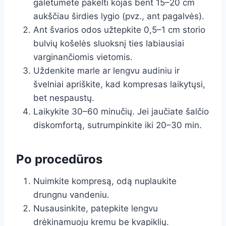
galėtumėte pakelti kojas bent 15–20 cm
aukščiau širdies lygio (pvz., ant pagalvės).
Ant švarios odos užtepkite 0,5–1 cm storio
bulvių košelės sluoksnį ties labiausiai
varginančiomis vietomis.
Uždenkite marle ar lengvu audiniu ir
švelniai apriškite, kad kompresas laikytųsi,
bet nespaustų.
Laikykite 30–60 minučių. Jei jaučiate šalčio
diskomfortą, sutrumpinkite iki 20–30 min.
Po procedūros
Nuimkite kompresą, odą nuplaukite
drungnu vandeniu.
Nusausinkite, patepkite lengvu
drėkinamuoju kremu be kvapiklių.