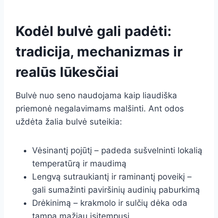
Kodėl bulvė gali padėti:
tradicija, mechanizmas ir
realūs lūkesčiai
Bulvė nuo seno naudojama kaip liaudiška
priemonė negalavimams malšinti. Ant odos
uždėta žalia bulvė suteikia:
Vėsinantį pojūtį – padeda sušvelninti lokalią
temperatūrą ir maudimą
Lengvą sutraukiantį ir raminantį poveikį –
gali sumažinti paviršinių audinių paburkimą
Drėkinimą – krakmolo ir sulčių dėka oda
tampa mažiau įsitempusi