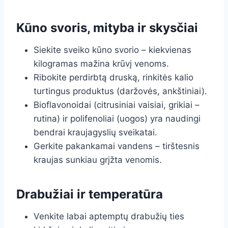
Kūno svoris, mityba ir skysčiai
Siekite sveiko kūno svorio – kiekvienas
kilogramas mažina krūvį venoms.
Ribokite perdirbtą druską, rinkitės kalio
turtingus produktus (daržovės, ankštiniai).
Bioflavonoidai (citrusiniai vaisiai, grikiai –
rutina) ir polifenoliai (uogos) yra naudingi
bendrai kraujagyslių sveikatai.
Gerkite pakankamai vandens – tirštesnis
kraujas sunkiau grįžta venomis.
Drabužiai ir temperatūra
Venkite labai aptemptų drabužių ties