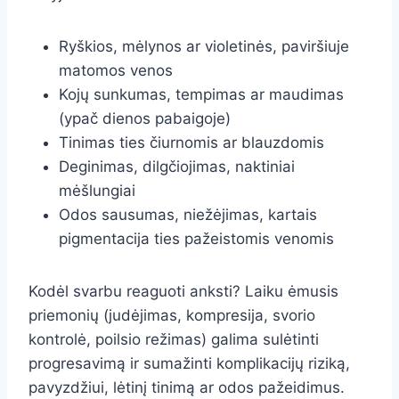
Ryškios, mėlynos ar violetinės, paviršiuje
matomos venos
Kojų sunkumas, tempimas ar maudimas
(ypač dienos pabaigoje)
Tinimas ties čiurnomis ar blauzdomis
Deginimas, dilgčiojimas, naktiniai
mėšlungiai
Odos sausumas, niežėjimas, kartais
pigmentacija ties pažeistomis venomis
Kodėl svarbu reaguoti anksti? Laiku ėmusis
priemonių (judėjimas, kompresija, svorio
kontrolė, poilsio režimas) galima sulėtinti
progresavimą ir sumažinti komplikacijų riziką,
pavyzdžiui, lėtinį tinimą ar odos pažeidimus.