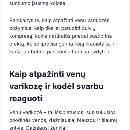
sunkumo jausmą kojose.
Perskaitysite, kaip atpažinti venų varikozės
požymius, kaip tiksliai paruošti bulvių
kompresą, kokie natūralūs priedai sustiprina
efektą, kokie įpročiai gerina kojų kraujotaką ir
kada jau būtina pasikonsultuoti su gydytoju.
Kaip atpažinti venų
varikozę ir kodėl svarbu
reaguoti
Venų varikozė – tai išsiplėtusios, susisukusios
poodinės venos, dažniausiai blauzdų ir šlaunų
srityje. Dažniausi ženklai: