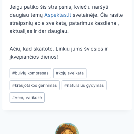
Jeigu patiko šis straipsnis, kviečiu naršyti
daugiau temų
Aspektas.lt
svetainėje. Čia rasite
straipsnių apie sveikatą, patarimus kasdienai,
aktualijas ir dar daugiau.
Ačiū, kad skaitote. Linkiu jums šviesios ir
įkvepiančios dienos!
Post
#
bulvių kompresas
#
kojų sveikata
Tags:
#
kraujotakos gerinimas
#
natūralus gydymas
#
venų varikozė