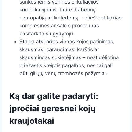
sunkesnėmis veninės cirkuliacijos
komplikacijomis, turite diabetinę
neuropatiją ar limfedemą – prieš bet kokias
kompresines ar šalčio procedūras
pasitarkite su gydytoju.
Staiga atsiradęs vienos kojos patinimas,
skausmas, paraudimas, karštis ar
skausmingas sukietėjimas – neatidėliotina
priežastis kreiptis pagalbos, nes tai gali
būti giliųjų venų trombozės požymiai.
Ką dar galite padaryti:
įpročiai geresnei kojų
kraujotakai