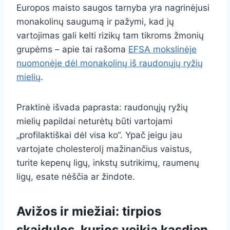
Europos maisto saugos tarnyba yra nagrinėjusi
monakolinų saugumą ir pažymi, kad jų
vartojimas gali kelti rizikų tam tikroms žmonių
grupėms – apie tai rašoma
EFSA mokslinėje
nuomonėje dėl monakolinų iš raudonųjų ryžių
mielių
.
Praktinė išvada paprasta: raudonųjų ryžių
mielių papildai neturėtų būti vartojami
„profilaktiškai dėl visa ko“. Ypač jeigu jau
vartojate cholesterolį mažinančius vaistus,
turite kepenų ligų, inkstų sutrikimų, raumenų
ligų, esate nėščia ar žindote.
Avižos ir miežiai: tirpios
skaidulos, kurios veikia kasdien