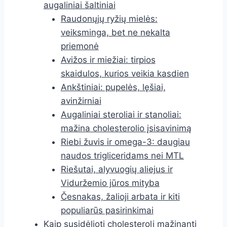
augaliniai šaltiniai
Raudonųjų ryžių mielės:
veiksminga, bet ne nekalta
priemonė
Avižos ir miežiai: tirpios
skaidulos, kurios veikia kasdien
Ankštiniai: pupelės, lęšiai,
avinžirniai
Augaliniai steroliai ir stanoliai:
mažina cholesterolio įsisavinimą
Riebi žuvis ir omega-3: daugiau
naudos trigliceridams nei MTL
Riešutai, alyvuogių aliejus ir
Viduržemio jūros mityba
Česnakas, žalioji arbata ir kiti
populiarūs pasirinkimai
Kaip susidėlioti cholesterolį mažinantį