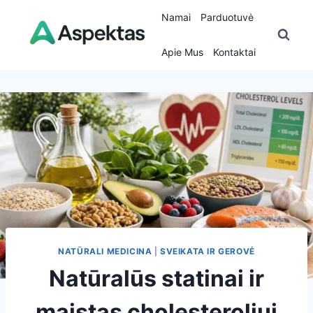
Skip
Namai
Parduotuvė
to
content
Apie Mus
Kontaktai
NATŪRALI MEDICINA
|
SVEIKATA IR GEROVĖ
Natūralūs statinai ir
maistas cholesteroliui