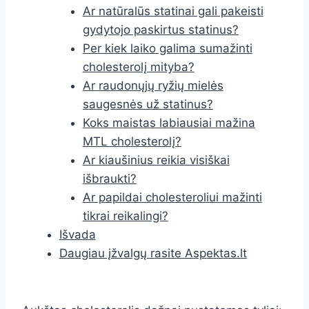
Ar natūralūs statinai gali pakeisti
gydytojo paskirtus statinus?
Per kiek laiko galima sumažinti
cholesterolį mityba?
Ar raudonųjų ryžių mielės
saugesnės už statinus?
Koks maistas labiausiai mažina
MTL cholesterolį?
Ar kiaušinius reikia visiškai
išbraukti?
Ar papildai cholesteroliui mažinti
tikrai reikalingi?
Išvada
Daugiau įžvalgų rasite Aspektas.lt