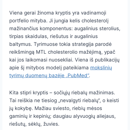
Viena gerai žinoma kryptis yra vadinamoji
portfelio mityba. Ji jungia kelis cholesterolį
mažinančius komponentus: augalinius sterolius,
tirpias skaidulas, riešutus ir augalinius
baltymus. Tyrimuose tokia strategija parodė
reikšmingą MTL cholesterolio mažėjimą, ypač
kai jos laikomasi nuosekliai. Viena iš publikacijų
apie šį mitybos modelį pateikiama
mokslinių
tyrimų duomenų bazėje „PubMed“
.
Kita stipri kryptis – sočiųjų riebalų mažinimas.
Tai reiškia ne tiesiog „nevalgyti riebalų“, o keisti
jų kokybę. Mažiau sviesto, riebių mėsos
gaminių ir kepinių; daugiau alyvuogių aliejaus,
riešutų, sėklų, žuvies.