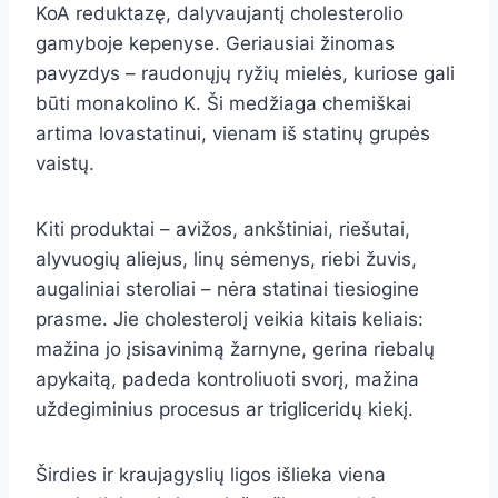
KoA reduktazę, dalyvaujantį cholesterolio
gamyboje kepenyse. Geriausiai žinomas
pavyzdys – raudonųjų ryžių mielės, kuriose gali
būti monakolino K. Ši medžiaga chemiškai
artima lovastatinui, vienam iš statinų grupės
vaistų.
Kiti produktai – avižos, ankštiniai, riešutai,
alyvuogių aliejus, linų sėmenys, riebi žuvis,
augaliniai steroliai – nėra statinai tiesiogine
prasme. Jie cholesterolį veikia kitais keliais:
mažina jo įsisavinimą žarnyne, gerina riebalų
apykaitą, padeda kontroliuoti svorį, mažina
uždegiminius procesus ar trigliceridų kiekį.
Širdies ir kraujagyslių ligos išlieka viena