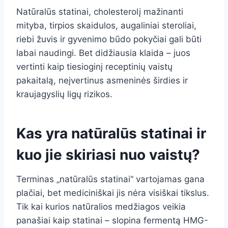
Natūralūs statinai, cholesterolį mažinanti
mityba, tirpios skaidulos, augaliniai steroliai,
riebi žuvis ir gyvenimo būdo pokyčiai gali būti
labai naudingi. Bet didžiausia klaida – juos
vertinti kaip tiesioginį receptinių vaistų
pakaitalą, neįvertinus asmeninės širdies ir
kraujagyslių ligų rizikos.
Kas yra natūralūs statinai ir
kuo jie skiriasi nuo vaistų?
Terminas „natūralūs statinai“ vartojamas gana
plačiai, bet mediciniškai jis nėra visiškai tikslus.
Tik kai kurios natūralios medžiagos veikia
panašiai kaip statinai – slopina fermentą HMG-