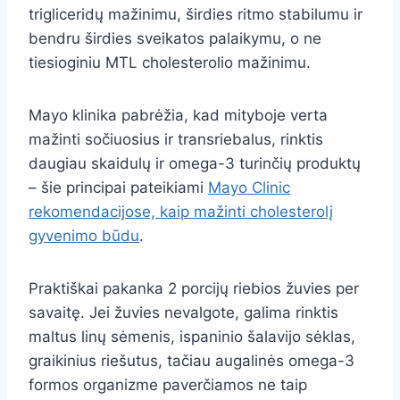
trigliceridų mažinimu, širdies ritmo stabilumu ir
bendru širdies sveikatos palaikymu, o ne
tiesioginiu MTL cholesterolio mažinimu.
Mayo klinika pabrėžia, kad mityboje verta
mažinti sočiuosius ir transriebalus, rinktis
daugiau skaidulų ir omega-3 turinčių produktų
– šie principai pateikiami
Mayo Clinic
rekomendacijose, kaip mažinti cholesterolį
gyvenimo būdu
.
Praktiškai pakanka 2 porcijų riebios žuvies per
savaitę. Jei žuvies nevalgote, galima rinktis
maltus linų sėmenis, ispaninio šalavijo sėklas,
graikinius riešutus, tačiau augalinės omega-3
formos organizme paverčiamos ne taip