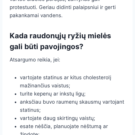
protestuoti. Geriau didinti palaipsniui ir gerti
pakankamai vandens.
Kada raudonųjų ryžių mielės
gali būti pavojingos?
Atsargumo reikia, jei:
vartojate statinus ar kitus cholesterolį
mažinančius vaistus;
turite kepenų ar inkstų ligų;
anksčiau buvo raumenų skausmų vartojant
statinus;
vartojate daug skirtingų vaistų;
esate nėščia, planuojate nėštumą ar
žindote;