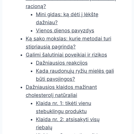
racioną?
Mini gidas: ką dėti į lėkštę
dažniau?
Vienos dienos pavyzdys
Ką sako mokslas: kurie metodai turi
stipriausią pagrindą?
Galimi šalutiniai poveikiai ir rizikos
Dažniausios reakcijos
Kada raudonųjų ryžių mielės gali
būti pavojingos?
Dažniausios klaidos mažinant
cholesterolį natūraliai
Klaida nr. 1: tikėti vienu
stebuklingu produktu
Klaida nr. 2: atsisakyti visų
riebalų