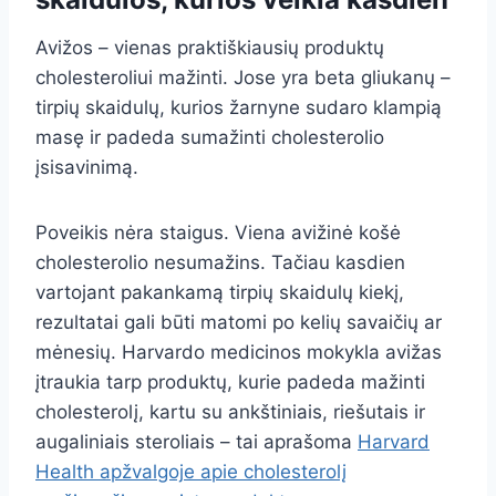
Avižos – vienas praktiškiausių produktų
cholesteroliui mažinti. Jose yra beta gliukanų –
tirpių skaidulų, kurios žarnyne sudaro klampią
masę ir padeda sumažinti cholesterolio
įsisavinimą.
Poveikis nėra staigus. Viena avižinė košė
cholesterolio nesumažins. Tačiau kasdien
vartojant pakankamą tirpių skaidulų kiekį,
rezultatai gali būti matomi po kelių savaičių ar
mėnesių. Harvardo medicinos mokykla avižas
įtraukia tarp produktų, kurie padeda mažinti
cholesterolį, kartu su ankštiniais, riešutais ir
augaliniais steroliais – tai aprašoma
Harvard
Health apžvalgoje apie cholesterolį