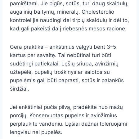
pamirštami. Jie pigūs, sotūs, turi daug skaidulų,
augalinių baltymų, mineralų. Cholesterolio
kontrolei jie naudingi dėl tirpių skaidulų ir dėl to,
kad gali pakeisti dalį riebesnės mėsos racione.
Gera praktika – ankštinius valgyti bent 3–5
kartus per savaitę. Tai nebūtinai turi būti
sudėtingi patiekalai. Lęšių sriuba, avinžirnių
užtepėlė, pupelių troškinys ar salotos su
pupelėmis gali būti paprasti, sotūs ir palankūs
širdžiai.
Jei ankštiniai pučia pilvą, pradėkite nuo mažų
porcijų. Konservuotas pupeles ir avinžirnius
perplaukite vandeniu. Lęšiai dažnai toleruojami
lengviau nei pupelės.