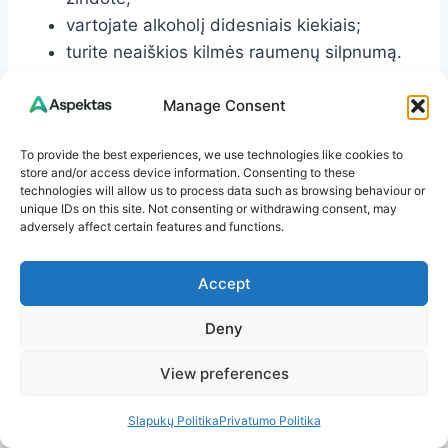
vartojate alkoholį didesniais kiekiais;
turite neaiškios kilmės raumenų silpnumą.
Manage Consent
JAV nacionalinis papildomos ir integracinės
sveikatos centras pažymi, kad raudonųjų ryžių
To provide the best experiences, we use technologies like cookies to
mielių produktų sudėtis gali labai skirtis, o kai
store and/or access device information. Consenting to these
kuriuose gali būti nepageidaujamų teršalų –
technologies will allow us to process data such as browsing behaviour or
unique IDs on this site. Not consenting or withdrawing consent, may
apie tai rašoma
NCCIH informacijoje apie
adversely affect certain features and functions.
raudonųjų ryžių mieles
.
Accept
Tai viena priežasčių, kodėl papildų kokybė ir
Deny
gydytojo konsultacija čia ypač svarbios.
View preferences
Dažniausios klaidos
Slapukų Politika
Privatumo Politika