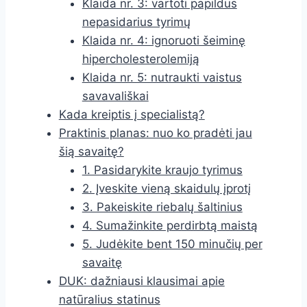
Klaida nr. 3: vartoti papildus
nepasidarius tyrimų
Klaida nr. 4: ignoruoti šeiminę
hipercholesterolemiją
Klaida nr. 5: nutraukti vaistus
savavališkai
Kada kreiptis į specialistą?
Praktinis planas: nuo ko pradėti jau
šią savaitę?
1. Pasidarykite kraujo tyrimus
2. Įveskite vieną skaidulų įprotį
3. Pakeiskite riebalų šaltinius
4. Sumažinkite perdirbtą maistą
5. Judėkite bent 150 minučių per
savaitę
DUK: dažniausi klausimai apie
natūralius statinus