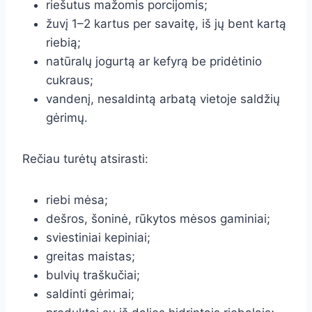
riešutus mažomis porcijomis;
žuvį 1–2 kartus per savaitę, iš jų bent kartą
riebią;
natūralų jogurtą ar kefyrą be pridėtinio
cukraus;
vandenį, nesaldintą arbatą vietoje saldžių
gėrimų.
Rečiau turėtų atsirasti:
riebi mėsa;
dešros, šoninė, rūkytos mėsos gaminiai;
sviestiniai kepiniai;
greitas maistas;
bulvių traškučiai;
saldinti gėrimai;