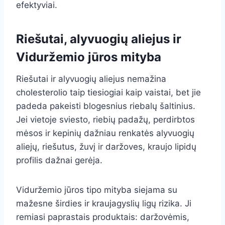
efektyviai.
Riešutai, alyvuogių aliejus ir
Viduržemio jūros mityba
Riešutai ir alyvuogių aliejus nemažina
cholesterolio taip tiesiogiai kaip vaistai, bet jie
padeda pakeisti blogesnius riebalų šaltinius.
Jei vietoje sviesto, riebių padažų, perdirbtos
mėsos ir kepinių dažniau renkatės alyvuogių
aliejų, riešutus, žuvį ir daržoves, kraujo lipidų
profilis dažnai gerėja.
Viduržemio jūros tipo mityba siejama su
mažesne širdies ir kraujagyslių ligų rizika. Ji
remiasi paprastais produktais: daržovėmis,