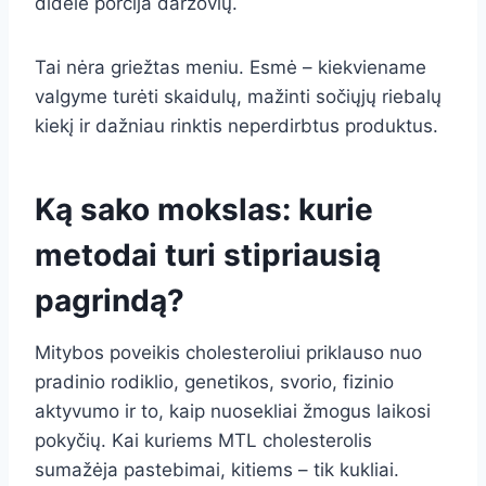
didelė porcija daržovių.
Tai nėra griežtas meniu. Esmė – kiekviename
valgyme turėti skaidulų, mažinti sočiųjų riebalų
kiekį ir dažniau rinktis neperdirbtus produktus.
Ką sako mokslas: kurie
metodai turi stipriausią
pagrindą?
Mitybos poveikis cholesteroliui priklauso nuo
pradinio rodiklio, genetikos, svorio, fizinio
aktyvumo ir to, kaip nuosekliai žmogus laikosi
pokyčių. Kai kuriems MTL cholesterolis
sumažėja pastebimai, kitiems – tik kukliai.