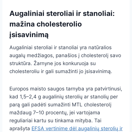
Augaliniai steroliai ir stanoliai:
mažina cholesterolio
įsisavinimą
Augaliniai steroliai ir stanoliai yra natūralios
augalų medžiagos, panašios į cholesterolį savo
struktūra. Žarnyne jos konkuruoja su
cholesteroliu ir gali sumažinti jo įsisavinimą.
Europos maisto saugos tarnyba yra patvirtinusi,
kad 1,5–2,4 g augalinių sterolių ar stanolių per
parą gali padėti sumažinti MTL cholesterolį
maždaug 7–10 procentų, jei vartojama
reguliariai kartu su tinkama mityba. Tai
aprašyta
EFSA vertinime dėl augalinių sterolių ir