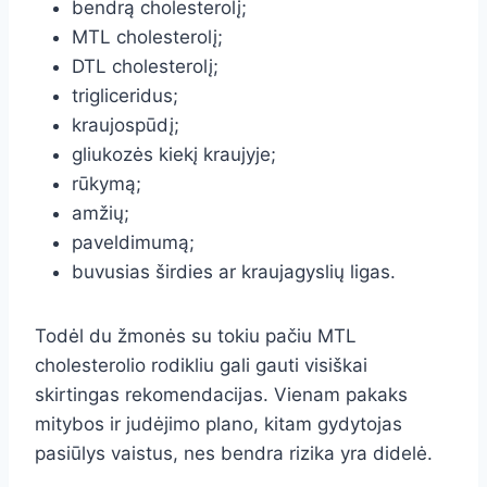
bendrą cholesterolį;
MTL cholesterolį;
DTL cholesterolį;
trigliceridus;
kraujospūdį;
gliukozės kiekį kraujyje;
rūkymą;
amžių;
paveldimumą;
buvusias širdies ar kraujagyslių ligas.
Todėl du žmonės su tokiu pačiu MTL
cholesterolio rodikliu gali gauti visiškai
skirtingas rekomendacijas. Vienam pakaks
mitybos ir judėjimo plano, kitam gydytojas
pasiūlys vaistus, nes bendra rizika yra didelė.