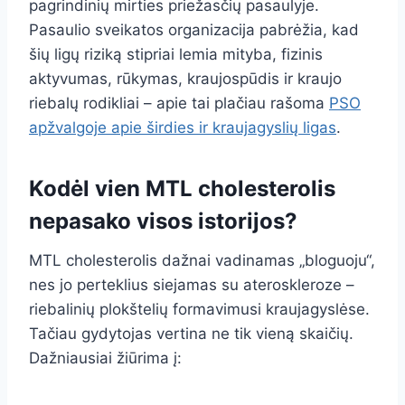
pagrindinių mirties priežasčių pasaulyje.
Pasaulio sveikatos organizacija pabrėžia, kad
šių ligų riziką stipriai lemia mityba, fizinis
aktyvumas, rūkymas, kraujospūdis ir kraujo
riebalų rodikliai – apie tai plačiau rašoma
PSO
apžvalgoje apie širdies ir kraujagyslių ligas
.
Kodėl vien MTL cholesterolis
nepasako visos istorijos?
MTL cholesterolis dažnai vadinamas „bloguoju“,
nes jo perteklius siejamas su ateroskleroze –
riebalinių plokštelių formavimusi kraujagyslėse.
Tačiau gydytojas vertina ne tik vieną skaičių.
Dažniausiai žiūrima į: