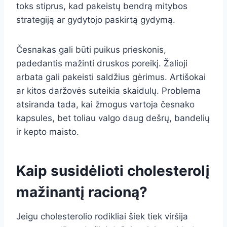
toks stiprus, kad pakeistų bendrą mitybos
strategiją ar gydytojo paskirtą gydymą.
Česnakas gali būti puikus prieskonis,
padedantis mažinti druskos poreikį. Žalioji
arbata gali pakeisti saldžius gėrimus. Artišokai
ar kitos daržovės suteikia skaidulų. Problema
atsiranda tada, kai žmogus vartoja česnako
kapsules, bet toliau valgo daug dešrų, bandelių
ir kepto maisto.
Kaip susidėlioti cholesterolį
mažinantį racioną?
Jeigu cholesterolio rodikliai šiek tiek viršija