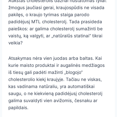
Aukštas cholesterolis dažnai nustatomas tyliai:
žmogus jaučiasi gerai, kraujospūdis ne visada
pakilęs, o kraujo tyrimas staiga parodo
padidėjusį MTL cholesterolį. Tada prasideda
paieškos: ar galima cholesterolį sumažinti be
vaistų, ką valgyti, ar „natūralūs statinai“ tikrai
veikia?
Atsakymas nėra vien juodas arba baltas. Kai
kurie maisto produktai ir augalinės medžiagos
iš tiesų gali padėti mažinti „blogojo“
cholesterolio kiekį kraujyje. Tačiau ne viskas,
kas vadinama natūraliu, yra automatiškai
saugu, o ne kiekvieną padidėjusį cholesterolį
galima suvaldyti vien avižomis, česnaku ar
papildais.