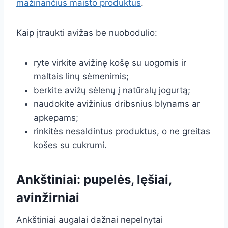
mažinančius maisto produktus
.
Kaip įtraukti avižas be nuobodulio:
ryte virkite avižinę košę su uogomis ir
maltais linų sėmenimis;
berkite avižų sėlenų į natūralų jogurtą;
naudokite avižinius dribsnius blynams ar
apkepams;
rinkitės nesaldintus produktus, o ne greitas
košes su cukrumi.
Ankštiniai: pupelės, lęšiai,
avinžirniai
Ankštiniai augalai dažnai nepelnytai