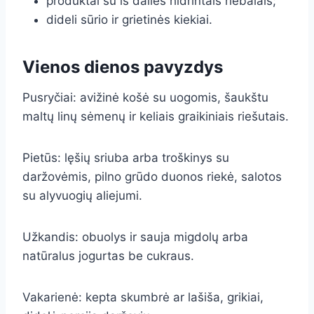
produktai su iš dalies hidrintais riebalais;
dideli sūrio ir grietinės kiekiai.
Vienos dienos pavyzdys
Pusryčiai: avižinė košė su uogomis, šaukštu
maltų linų sėmenų ir keliais graikiniais riešutais.
Pietūs: lęšių sriuba arba troškinys su
daržovėmis, pilno grūdo duonos riekė, salotos
su alyvuogių aliejumi.
Užkandis: obuolys ir sauja migdolų arba
natūralus jogurtas be cukraus.
Vakarienė: kepta skumbrė ar lašiša, grikiai,