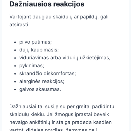
Dažniausios reakcijos
Vartojant daugiau skaidulų ar papildų, gali
atsirasti:
pilvo pūtimas;
dujų kaupimasis;
viduriavimas arba vidurių užkietėjimas;
pykinimas;
skrandžio diskomfortas;
alerginės reakcijos;
galvos skausmas.
Dažniausiai tai susiję su per greitai padidintu
skaidulų kiekiu. Jei žmogus įprastai beveik
nevalgo ankštinių ir staiga pradeda kasdien
vartoti dideles porcijas, žarnynas gali