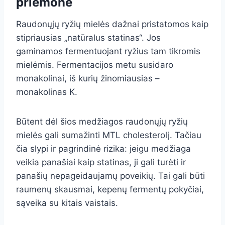
priemonė
Raudonųjų ryžių mielės dažnai pristatomos kaip
stipriausias „natūralus statinas“. Jos
gaminamos fermentuojant ryžius tam tikromis
mielėmis. Fermentacijos metu susidaro
monakolinai, iš kurių žinomiausias –
monakolinas K.
Būtent dėl šios medžiagos raudonųjų ryžių
mielės gali sumažinti MTL cholesterolį. Tačiau
čia slypi ir pagrindinė rizika: jeigu medžiaga
veikia panašiai kaip statinas, ji gali turėti ir
panašių nepageidaujamų poveikių. Tai gali būti
raumenų skausmai, kepenų fermentų pokyčiai,
sąveika su kitais vaistais.