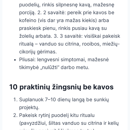
puodelių, rinkis silpnesnę kavą, mažesnę
porciją. 2. 2 savaitė: pereik prie kavos be
kofeino (vis dar yra mažas kiekis) arba
praskiesk pienu, rinkis pusiau kavą su
žolelių arbata. 3. 3 savaitė: visiškai pakeisk
ritualą – vanduo su citrina, rooibos, miežių-
cikorijų gėrimas.
Pliusai: lengvesni simptomai, mažesnė
tikimybė „nulūžti“ darbo metu.
10 praktinių žingsnių be kavos
Suplanuok 7–10 dienų langą be sunkių
projektų.
Pakeisk rytinį puodelį kitu ritualu
(pavyzdžiui, šiltas vanduo su citrina ir kelių