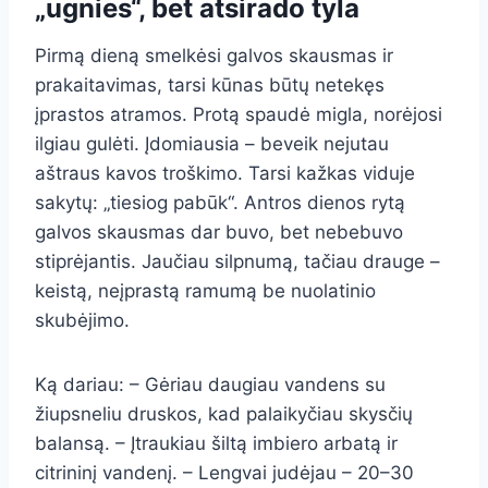
„ugnies“, bet atsirado tyla
Pirmą dieną smelkėsi galvos skausmas ir
prakaitavimas, tarsi kūnas būtų netekęs
įprastos atramos. Protą spaudė migla, norėjosi
ilgiau gulėti. Įdomiausia – beveik nejutau
aštraus kavos troškimo. Tarsi kažkas viduje
sakytų: „tiesiog pabūk“. Antros dienos rytą
galvos skausmas dar buvo, bet nebebuvo
stiprėjantis. Jaučiau silpnumą, tačiau drauge –
keistą, neįprastą ramumą be nuolatinio
skubėjimo.
Ką dariau: – Gėriau daugiau vandens su
žiupsneliu druskos, kad palaikyčiau skysčių
balansą. – Įtraukiau šiltą imbiero arbatą ir
citrininį vandenį. – Lengvai judėjau – 20–30