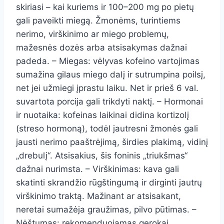
skiriasi – kai kuriems ir 100–200 mg po pietų
gali paveikti miegą. Žmonėms, turintiems
nerimo, virškinimo ar miego problemų,
mažesnės dozės arba atsisakymas dažnai
padeda. – Miegas: vėlyvas kofeino vartojimas
sumažina gilaus miego dalį ir sutrumpina poilsį,
net jei užmiegi įprastu laiku. Net ir prieš 6 val.
suvartota porcija gali trikdyti naktį. – Hormonai
ir nuotaika: kofeinas laikinai didina kortizolį
(streso hormoną), todėl jautresni žmonės gali
jausti nerimo paaštrėjimą, širdies plakimą, vidinį
„drebulį“. Atsisakius, šis foninis „triukšmas“
dažnai nurimsta. – Virškinimas: kava gali
skatinti skrandžio rūgštingumą ir dirginti jautrų
virškinimo traktą. Mažinant ar atsisakant,
neretai sumažėja graužimas, pilvo pūtimas. –
Nėštumas: rekomenduojamas gerokai