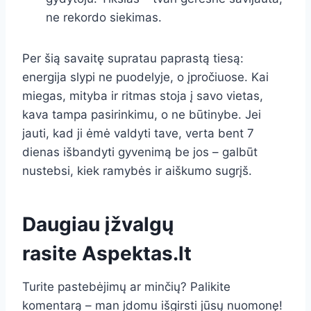
ne rekordo siekimas.
Per šią savaitę supratau paprastą tiesą:
energija slypi ne puodelyje, o įpročiuose. Kai
miegas, mityba ir ritmas stoja į savo vietas,
kava tampa pasirinkimu, o ne būtinybe. Jei
jauti, kad ji ėmė valdyti tave, verta bent 7
dienas išbandyti gyvenimą be jos – galbūt
nustebsi, kiek ramybės ir aiškumo sugrįš.
Daugiau įžvalgų
rasite
Aspektas.lt
Turite pastebėjimų ar minčių? Palikite
komentarą – man įdomu išgirsti jūsų nuomonę!