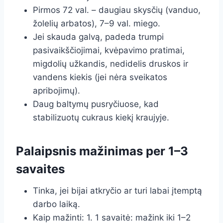
Pirmos 72 val. – daugiau skysčių (vanduo,
žolelių arbatos), 7–9 val. miego.
Jei skauda galvą, padeda trumpi
pasivaikščiojimai, kvėpavimo pratimai,
migdolių užkandis, nedidelis druskos ir
vandens kiekis (jei nėra sveikatos
apribojimų).
Daug baltymų pusryčiuose, kad
stabilizuotų cukraus kiekį kraujyje.
Palaipsnis mažinimas per 1–3
savaites
Tinka, jei bijai atkryčio ar turi labai įtemptą
darbo laiką.
Kaip mažinti: 1. 1 savaitė: mažink iki 1–2