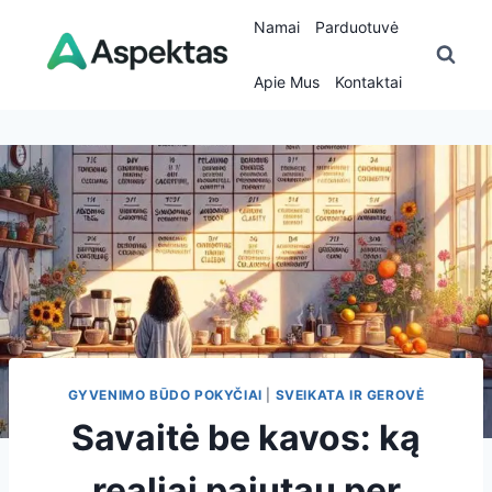
Skip
Namai
Parduotuvė
to
content
Apie Mus
Kontaktai
GYVENIMO BŪDO POKYČIAI
|
SVEIKATA IR GEROVĖ
Savaitė be kavos: ką
realiai pajutau per