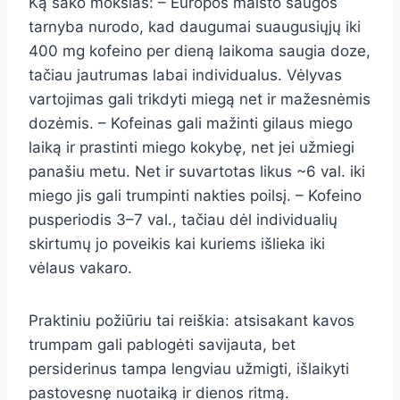
Ką sako mokslas: – Europos maisto saugos
tarnyba nurodo, kad daugumai suaugusiųjų iki
400 mg kofeino per dieną laikoma saugia doze,
tačiau jautrumas labai individualus. Vėlyvas
vartojimas gali trikdyti miegą net ir mažesnėmis
dozėmis. – Kofeinas gali mažinti gilaus miego
laiką ir prastinti miego kokybę, net jei užmiegi
panašiu metu. Net ir suvartotas likus ~6 val. iki
miego jis gali trumpinti nakties poilsį. – Kofeino
pusperiodis 3–7 val., tačiau dėl individualių
skirtumų jo poveikis kai kuriems išlieka iki
vėlaus vakaro.
Praktiniu požiūriu tai reiškia: atsisakant kavos
trumpam gali pablogėti savijauta, bet
persiderinus tampa lengviau užmigti, išlaikyti
pastovesnę nuotaiką ir dienos ritmą.