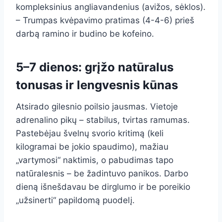
kompleksinius angliavandenius (avižos, sėklos).
– Trumpas kvėpavimo pratimas (4-4-6) prieš
darbą ramino ir budino be kofeino.
5–7 dienos: grįžo natūralus
tonusas ir lengvesnis kūnas
Atsirado gilesnio poilsio jausmas. Vietoje
adrenalino pikų – stabilus, tvirtas ramumas.
Pastebėjau švelnų svorio kritimą (keli
kilogramai be jokio spaudimo), mažiau
„vartymosi“ naktimis, o pabudimas tapo
natūralesnis – be žadintuvo panikos. Darbo
dieną išnešdavau be dirglumo ir be poreikio
„užsinerti“ papildomą puodelį.