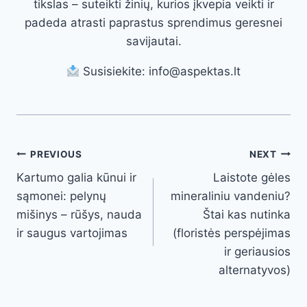
tikslas – suteikti žinių, kurios įkvepia veikti ir
padeda atrasti paprastus sprendimus geresnei
savijautai.
Susisiekite: info@aspektas.lt
Post
PREVIOUS
NEXT
Kartumo galia kūnui ir
Laistote gėles
navigation
sąmonei: pelynų
mineraliniu vandeniu?
mišinys – rūšys, nauda
Štai kas nutinka
ir saugus vartojimas
(floristės perspėjimas
ir geriausios
alternatyvos)