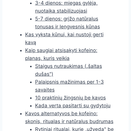
3-4 dienos: miegas gylėja,
nuotaika stabilizuojasi
5-7 dienos: grįžo natūralus
tonusas ir lengvesnis kūnas
Kas vyksta kūnui, kai nustoji gerti
kavą
Kaip saugiai atsisakyti kofeino:
planas, kuris veikia
Staigus nutraukimas („šaltas
dušas")
Palaipsnis mažinimas per 1-3
savaites
10 praktinių žingsnių be kavos
Kada verta pasitarti su gydytoju
Kavos alternatyvos be kofeino:
skonis, ritualas ir natūralus budrumas
Rytiniai ritualai, kurie „užveda" be