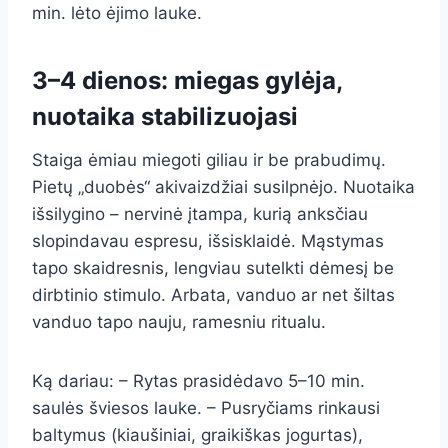
min. lėto ėjimo lauke.
3–4 dienos: miegas gylėja,
nuotaika stabilizuojasi
Staiga ėmiau miegoti giliau ir be prabudimų.
Pietų „duobės“ akivaizdžiai susilpnėjo. Nuotaika
išsilygino – nervinė įtampa, kurią anksčiau
slopindavau espresu, išsisklaidė. Mąstymas
tapo skaidresnis, lengviau sutelkti dėmesį be
dirbtinio stimulo. Arbata, vanduo ar net šiltas
vanduo tapo nauju, ramesniu ritualu.
Ką dariau: – Rytas prasidėdavo 5–10 min.
saulės šviesos lauke. – Pusryčiams rinkausi
baltymus (kiaušiniai, graikiškas jogurtas),