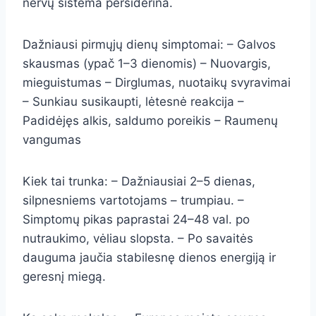
nervų sistema persiderina.
Dažniausi pirmųjų dienų simptomai: – Galvos
skausmas (ypač 1–3 dienomis) – Nuovargis,
mieguistumas – Dirglumas, nuotaikų svyravimai
– Sunkiau susikaupti, lėtesnė reakcija –
Padidėjęs alkis, saldumo poreikis – Raumenų
vangumas
Kiek tai trunka: – Dažniausiai 2–5 dienas,
silpnesniems vartotojams – trumpiau. –
Simptomų pikas paprastai 24–48 val. po
nutraukimo, vėliau slopsta. – Po savaitės
dauguma jaučia stabilesnę dienos energiją ir
geresnį miegą.