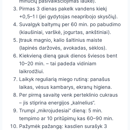
minučių pasivaikščiojimas lauke).
Pirmas 3 dienas pakelk vandens kiekį
+0,5–1 l (jei gydytojas neapribojo skysčių).
Suvalgyk baltymų per 60 min. po pabudimo
(kiaušiniai, varškė, jogurtas, ankštiniai).
Įtrauk magnio, kalio šaltinius maiste
(lapinės daržovės, avokadas, sėklos).
Kiekvieną dieną gauk dienos šviesos bent
10–20 min. – tai padeda vidiniam
laikrodžiui.
Laikyk reguliarią miego rutiną: panašus
laikas, vėsus kambarys, ekranų higiena.
Per pirmą savaitę venk perteklinio cukraus
– jis stiprina energijos „kalnelius“.
Trumpi „mikrojudesiai“ dieną: 5 min.
tempimo ar 10 pritūpimų kas 60–90 min.
Pažymėk pažangą: kasdien surašyk 3