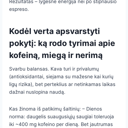
Rezultatas – lygesnė energija nei po stipriausio
espreso.
Kodėl verta apsvarstyti
pokytį: ką rodo tyrimai apie
kofeiną, miegą ir nerimą
Svarbu balansas. Kava turi ir privalumų
(antioksidantai, siejama su mažesne kai kurių
ligų rizika), bet perteklius ar netinkamas laikas
dažnai nuslopina naudą.
Kas žinoma iš patikimų šaltinių: – Dienos
norma: daugelis suaugusiųjų saugiai toleruoja
iki ~400 mg kofeino per dieną. Bet jautrumas