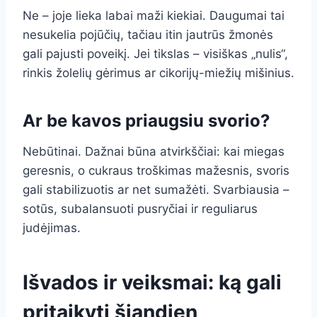
Ne – joje lieka labai maži kiekiai. Daugumai tai
nesukelia pojūčių, tačiau itin jautrūs žmonės
gali pajusti poveikį. Jei tikslas – visiškas „nulis“,
rinkis žolelių gėrimus ar cikorijų-miežių mišinius.
Ar be kavos priaugsiu svorio?
Nebūtinai. Dažnai būna atvirkščiai: kai miegas
geresnis, o cukraus troškimas mažesnis, svoris
gali stabilizuotis ar net sumažėti. Svarbiausia –
sotūs, subalansuoti pusryčiai ir reguliarus
judėjimas.
Išvados ir veiksmai: ką gali
pritaikyti šiandien