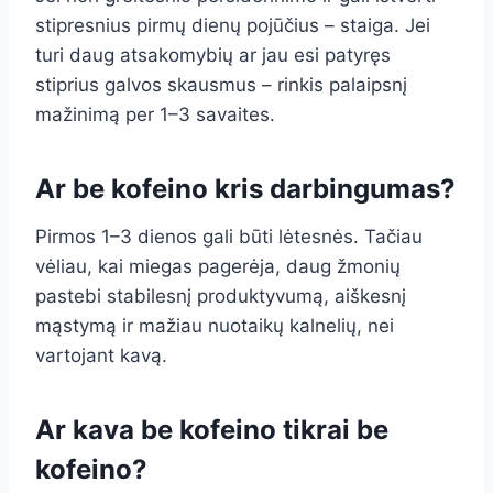
stipresnius pirmų dienų pojūčius – staiga. Jei
turi daug atsakomybių ar jau esi patyręs
stiprius galvos skausmus – rinkis palaipsnį
mažinimą per 1–3 savaites.
Ar be kofeino kris darbingumas?
Pirmos 1–3 dienos gali būti lėtesnės. Tačiau
vėliau, kai miegas pagerėja, daug žmonių
pastebi stabilesnį produktyvumą, aiškesnį
mąstymą ir mažiau nuotaikų kalnelių, nei
vartojant kavą.
Ar kava be kofeino tikrai be
kofeino?