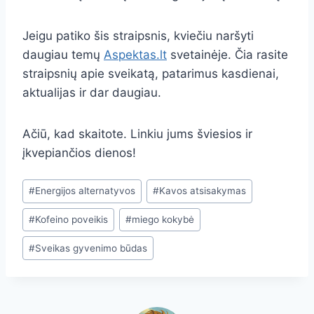
Jeigu patiko šis straipsnis, kviečiu naršyti
daugiau temų
Aspektas.lt
svetainėje. Čia rasite
straipsnių apie sveikatą, patarimus kasdienai,
aktualijas ir dar daugiau.
Ačiū, kad skaitote. Linkiu jums šviesios ir
įkvepiančios dienos!
Post
#
Energijos alternatyvos
#
Kavos atsisakymas
Tags:
#
Kofeino poveikis
#
miego kokybė
#
Sveikas gyvenimo būdas