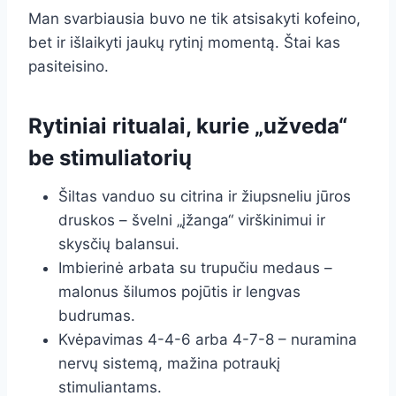
Man svarbiausia buvo ne tik atsisakyti kofeino,
bet ir išlaikyti jaukų rytinį momentą. Štai kas
pasiteisino.
Rytiniai ritualai, kurie „užveda“
be stimuliatorių
Šiltas vanduo su citrina ir žiupsneliu jūros
druskos – švelni „įžanga“ virškinimui ir
skysčių balansui.
Imbierinė arbata su trupučiu medaus –
malonus šilumos pojūtis ir lengvas
budrumas.
Kvėpavimas 4-4-6 arba 4-7-8 – nuramina
nervų sistemą, mažina potraukį
stimuliantams.