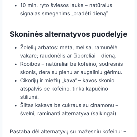
10 min. ryto šviesos lauke – natūralus
signalas smegenims „pradėti dieną“.
Skoninės alternatyvos puodelyje
Žolelių arbatos: mėta, melisa, ramunėlė
vakare; raudonėlis ar čiobreliai – dieną.
Rooibos – natūraliai be kofeino, sodresnis
skonis, dera su pienu ar augaliniu gėrimu.
Cikorijų ir miežių „kava“ – kavos skonio
atspalvis be kofeino, tinka kapučino
stiliumi.
Šiltas kakava be cukraus su cinamonu –
švelni, raminanti alternatyva (saikingai).
Pastaba dėl alternatyvų su mažesniu kofeinu: –