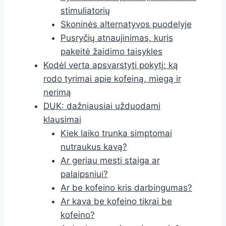
stimuliatorių
Skoninės alternatyvos puodelyje
Pusryčių atnaujinimas, kuris
pakeitė žaidimo taisykles
Kodėl verta apsvarstyti pokytį: ką
rodo tyrimai apie kofeiną, miegą ir
nerimą
DUK: dažniausiai užduodami
klausimai
Kiek laiko trunka simptomai
nutraukus kavą?
Ar geriau mesti staiga ar
palaipsniui?
Ar be kofeino kris darbingumas?
Ar kava be kofeino tikrai be
kofeino?