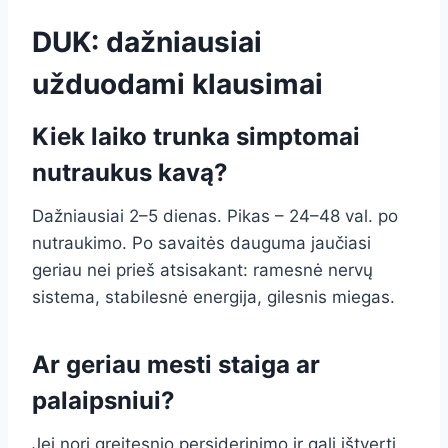
DUK: dažniausiai
užduodami klausimai
Kiek laiko trunka simptomai
nutraukus kavą?
Dažniausiai 2–5 dienas. Pikas – 24–48 val. po
nutraukimo. Po savaitės dauguma jaučiasi
geriau nei prieš atsisakant: ramesnė nervų
sistema, stabilesnė energija, gilesnis miegas.
Ar geriau mesti staiga ar
palaipsniui?
Jei nori greitesnio persiderinimo ir gali ištverti