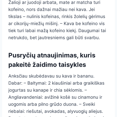
Žalioji ar juodoji arbata, mate ar matcha turi
kofeino, nors dažnai mažiau nei kava. Jei
tikslas – nulinis kofeinas, rinkis žolelių gėrimus
ar cikorijų-miežių mišinį. – Kava be kofeino vis
tiek turi labai mažą kofeino kiekį. Daugumai tai
netrukdo, bet jautresniems gali būti svarbu.
Pusryčių atnaujinimas, kuris
pakeitė žaidimo taisykles
Anksčiau skubėdavau su kava ir bananu.
Dabar: – Baltymai: 2 kiaušiniai arba graikiškas
jogurtas su kanape ir chia sėklomis. –
Angliavandeniai: avižinė košė su cinamonu ir
uogomis arba pilno grūdo duona. – Sveiki
riebalai: riešutai, avokadas, alyvuogių aliejus.