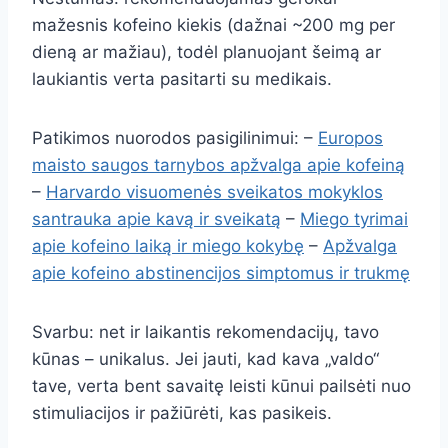
mažesnis kofeino kiekis (dažnai ~200 mg per
dieną ar mažiau), todėl planuojant šeimą ar
laukiantis verta pasitarti su medikais.
Patikimos nuorodos pasigilinimui: –
Europos
maisto saugos tarnybos apžvalga apie kofeiną
–
Harvardo visuomenės sveikatos mokyklos
santrauka apie kavą ir sveikatą
–
Miego tyrimai
apie kofeino laiką ir miego kokybę
–
Apžvalga
apie kofeino abstinencijos simptomus ir trukmę
Svarbu: net ir laikantis rekomendacijų, tavo
kūnas – unikalus. Jei jauti, kad kava „valdo“
tave, verta bent savaitę leisti kūnui pailsėti nuo
stimuliacijos ir pažiūrėti, kas pasikeis.