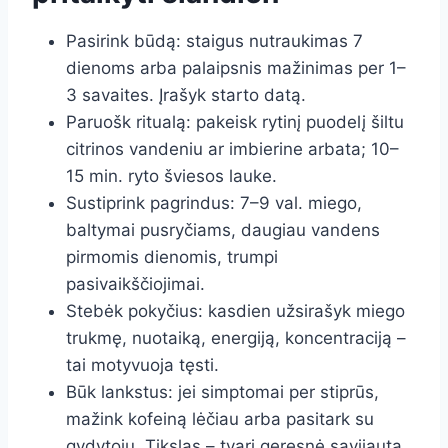
Pasirink būdą: staigus nutraukimas 7
dienoms arba palaipsnis mažinimas per 1–
3 savaites. Įrašyk starto datą.
Paruošk ritualą: pakeisk rytinį puodelį šiltu
citrinos vandeniu ar imbierine arbata; 10–
15 min. ryto šviesos lauke.
Sustiprink pagrindus: 7–9 val. miego,
baltymai pusryčiams, daugiau vandens
pirmomis dienomis, trumpi
pasivaikščiojimai.
Stebėk pokyčius: kasdien užsirašyk miego
trukmę, nuotaiką, energiją, koncentraciją –
tai motyvuoja tęsti.
Būk lankstus: jei simptomai per stiprūs,
mažink kofeiną lėčiau arba pasitark su
gydytoju. Tikslas – tvari geresnė savijauta,