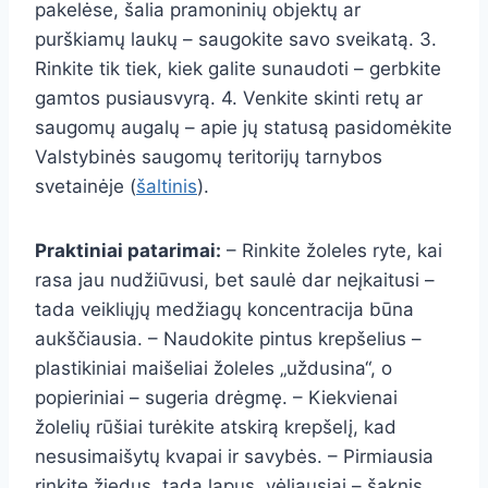
pakelėse, šalia pramoninių objektų ar
purškiamų laukų – saugokite savo sveikatą. 3.
Rinkite tik tiek, kiek galite sunaudoti – gerbkite
gamtos pusiausvyrą. 4. Venkite skinti retų ar
saugomų augalų – apie jų statusą pasidomėkite
Valstybinės saugomų teritorijų tarnybos
svetainėje (
šaltinis
).
Praktiniai patarimai:
– Rinkite žoleles ryte, kai
rasa jau nudžiūvusi, bet saulė dar neįkaitusi –
tada veikliųjų medžiagų koncentracija būna
aukščiausia. – Naudokite pintus krepšelius –
plastikiniai maišeliai žoleles „uždusina“, o
popieriniai – sugeria drėgmę. – Kiekvienai
žolelių rūšiai turėkite atskirą krepšelį, kad
nesusimaišytų kvapai ir savybės. – Pirmiausia
rinkite žiedus, tada lapus, vėliausiai – šaknis