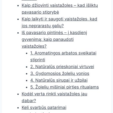
Kaip džiovinti vaistažoles – kad išliktų
pavasario stiprybė
Kaip laikyti ir saugoti vaistažoles, kad
jos neprarastų galių?
Iš pavasario pintinės – į kasdienį
gyvenimą: kaip panaudoti
vaistažoles?
1. Aromatingos arbatos sveikatai
stiprinti
2. Natūralūs prieskoniai virtuvei
3. Gydomosios žolelių vonios
4. Natūralūs sirupai ir užpilai
5. Žolelių mišiniai pirties ritualams
Kodėl verta rinkti vaistažoles jau
dabar?
Keli svarbūs patarimai