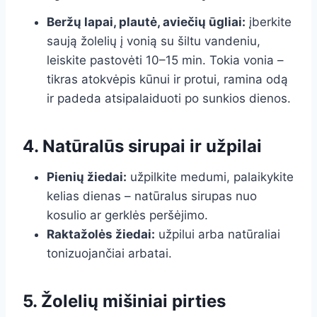
Beržų lapai, plautė, aviečių ūgliai:
įberkite
saują žolelių į vonią su šiltu vandeniu,
leiskite pastovėti 10–15 min. Tokia vonia –
tikras atokvėpis kūnui ir protui, ramina odą
ir padeda atsipalaiduoti po sunkios dienos.
4. Natūralūs sirupai ir užpilai
Pienių žiedai:
užpilkite medumi, palaikykite
kelias dienas – natūralus sirupas nuo
kosulio ar gerklės peršėjimo.
Raktažolės žiedai:
užpilui arba natūraliai
tonizuojančiai arbatai.
5. Žolelių mišiniai pirties