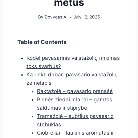
metus
By
Dovydas A.
July 12, 2025
Table of Contents
Kodėl pavasarinis vaistažolių rinkimas
toks svarbus?
Ką rinkti dabar: pavasario vaistažolių
žemėlapis
Raktažolė – pavasario pranašė
Pienės žiedai ir lapai – gamtos
saldumas ir stiprybė
Tramažolė – subtilus pavasario
stebuklas
Čiobreliai – laukinis aromatas ir