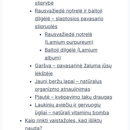
stiprybė
Rausvažiedė notrelė ir baltoji
dilgėlė – slaptosios pavasario
stipruolės
Rausvažiedė notrelė
(Lamium purpureum)
Baltoji dilgėlė (Lamium
album)
Garšva – pavasarinė žaluma jūsų
lėkštėje
Jauni beržų lapai – natūralus
organizmo atnaujinimas
Plautė – kvėpavimo takų draugas
Laukinių aviečių ir gervuogių
ūgliai – natūrali vitaminų bomba
Kaip rinkti vaistažoles, kad išliktų
nauda?