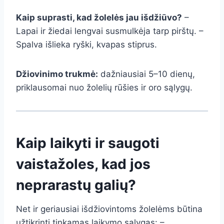
Kaip suprasti, kad žolelės jau išdžiūvo?
–
Lapai ir žiedai lengvai susmulkėja tarp pirštų. –
Spalva išlieka ryški, kvapas stiprus.
Džiovinimo trukmė:
dažniausiai 5–10 dienų,
priklausomai nuo žolelių rūšies ir oro sąlygų.
Kaip laikyti ir saugoti
vaistažoles, kad jos
neprarastų galių?
Net ir geriausiai išdžiovintoms žolelėms būtina
užtikrinti tinkamas laikymo sąlygas: –