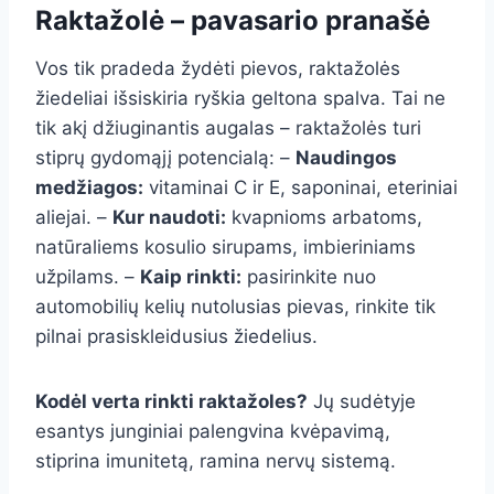
Raktažolė – pavasario pranašė
Vos tik pradeda žydėti pievos, raktažolės
žiedeliai išsiskiria ryškia geltona spalva. Tai ne
tik akį džiuginantis augalas – raktažolės turi
stiprų gydomąjį potencialą: –
Naudingos
medžiagos:
vitaminai C ir E, saponinai, eteriniai
aliejai. –
Kur naudoti:
kvapnioms arbatoms,
natūraliems kosulio sirupams, imbieriniams
užpilams. –
Kaip rinkti:
pasirinkite nuo
automobilių kelių nutolusias pievas, rinkite tik
pilnai prasiskleidusius žiedelius.
Kodėl verta rinkti raktažoles?
Jų sudėtyje
esantys junginiai palengvina kvėpavimą,
stiprina imunitetą, ramina nervų sistemą.