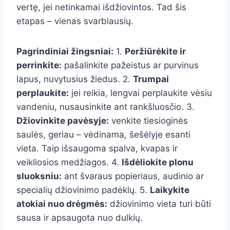
vertę, jei netinkamai išdžiovintos. Tad šis
etapas – vienas svarbiausių.
Pagrindiniai žingsniai:
1.
Peržiūrėkite ir
perrinkite:
pašalinkite pažeistus ar purvinus
lapus, nuvytusius žiedus. 2.
Trumpai
perplaukite:
jei reikia, lengvai perplaukite vėsiu
vandeniu, nusausinkite ant rankšluosčio. 3.
Džiovinkite pavėsyje:
venkite tiesioginės
saulės, geriau – vėdinama, šešėlyje esanti
vieta. Taip išsaugoma spalva, kvapas ir
veikliosios medžiagos. 4.
Išdėliokite plonu
sluoksniu:
ant švaraus popieriaus, audinio ar
specialių džiovinimo padėklų. 5.
Laikykite
atokiai nuo drėgmės:
džiovinimo vieta turi būti
sausa ir apsaugota nuo dulkių.