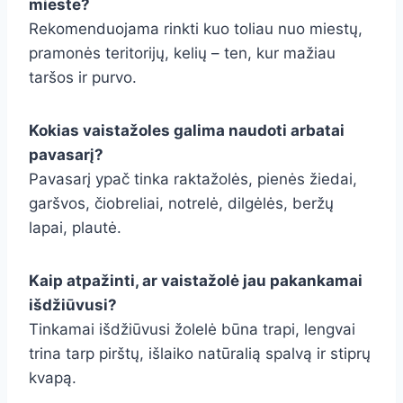
mieste?
Rekomenduojama rinkti kuo toliau nuo miestų,
pramonės teritorijų, kelių – ten, kur mažiau
taršos ir purvo.
Kokias vaistažoles galima naudoti arbatai
pavasarį?
Pavasarį ypač tinka raktažolės, pienės žiedai,
garšvos, čiobreliai, notrelė, dilgėlės, beržų
lapai, plautė.
Kaip atpažinti, ar vaistažolė jau pakankamai
išdžiūvusi?
Tinkamai išdžiūvusi žolelė būna trapi, lengvai
trina tarp pirštų, išlaiko natūralią spalvą ir stiprų
kvapą.