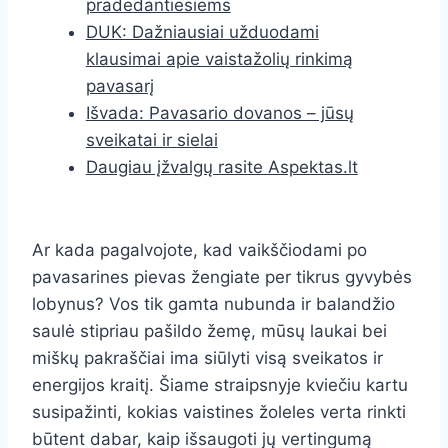
pradedantiesiems
DUK: Dažniausiai užduodami
klausimai apie vaistažolių rinkimą
pavasarį
Išvada: Pavasario dovanos – jūsų
sveikatai ir sielai
Daugiau įžvalgų rasite Aspektas.lt
Ar kada pagalvojote, kad vaikščiodami po
pavasarines pievas žengiate per tikrus gyvybės
lobynus? Vos tik gamta nubunda ir balandžio
saulė stipriau pašildo žemę, mūsų laukai bei
miškų pakraščiai ima siūlyti visą sveikatos ir
energijos kraitį. Šiame straipsnyje kviečiu kartu
susipažinti, kokias vaistines žoleles verta rinkti
būtent dabar, kaip išsaugoti jų vertingumą