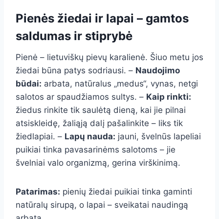
Pienės žiedai ir lapai – gamtos
saldumas ir stiprybė
Pienė – lietuviškų pievų karalienė. Šiuo metu jos
žiedai būna patys sodriausi. –
Naudojimo
būdai:
arbata, natūralus „medus“, vynas, netgi
salotos ar spaudžiamos sultys. –
Kaip rinkti:
žiedus rinkite tik saulėtą dieną, kai jie pilnai
atsiskleidę, žaliąją dalį pašalinkite – liks tik
žiedlapiai. –
Lapų nauda:
jauni, švelnūs lapeliai
puikiai tinka pavasarinėms salotoms – jie
švelniai valo organizmą, gerina virškinimą.
Patarimas:
pienių žiedai puikiai tinka gaminti
natūralų sirupą, o lapai – sveikatai naudingą
arbatą.