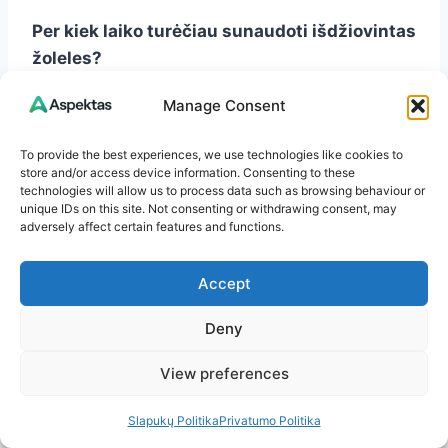
Per kiek laiko turėčiau sunaudoti išdžiovintas
žoleles?
Geriausia jas sunaudoti per vienerius metus,
Manage Consent
nes vėliau naudingų medžiagų kiekis mažėja.
To provide the best experiences, we use technologies like cookies to
Ar galima derinti skirtingas vaistažoles į
store and/or access device information. Consenting to these
technologies will allow us to process data such as browsing behaviour or
vieną mišinį?
unique IDs on this site. Not consenting or withdrawing consent, may
Taip, dauguma pavasarinių žolelių puikiai dera
adversely affect certain features and functions.
tarpusavyje. Svarbu žinoti jų poveikį ir laikytis
proporcijų.
Accept
Deny
Kokie šaltiniai padės gilinti žinias apie
vaistažoles?
View preferences
Rekomenduoju pasinaudoti tokiomis
patikimomis informacijos svetainėmis kaip
Slapukų Politika
Privatumo Politika
Lietuvos augalų informacijos centras (
šaltinis
),