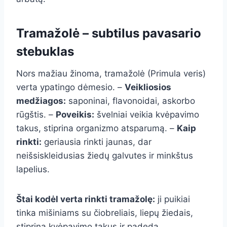
Tramažolė – subtilus pavasario
stebuklas
Nors mažiau žinoma, tramažolė (Primula veris)
verta ypatingo dėmesio. –
Veikliosios
medžiagos:
saponinai, flavonoidai, askorbo
rūgštis. –
Poveikis:
švelniai veikia kvėpavimo
takus, stiprina organizmo atsparumą. –
Kaip
rinkti:
geriausia rinkti jaunas, dar
neišsiskleidusias žiedų galvutes ir minkštus
lapelius.
Štai kodėl verta rinkti tramažolę:
ji puikiai
tinka mišiniams su čiobreliais, liepų žiedais,
stiprina kvėpavimo takus ir padeda