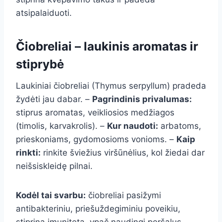
atsipalaiduoti.
Čiobreliai – laukinis aromatas ir
stiprybė
Laukiniai čiobreliai (Thymus serpyllum) pradeda
žydėti jau dabar. –
Pagrindinis privalumas:
stiprus aromatas, veikliosios medžiagos
(timolis, karvakrolis). –
Kur naudoti:
arbatoms,
prieskoniams, gydomosioms vonioms. –
Kaip
rinkti:
rinkite šviežius viršūnėlius, kol žiedai dar
neišsiskleidę pilnai.
Kodėl tai svarbu:
čiobreliai pasižymi
antibakteriniu, priešuždegiminiu poveikiu,