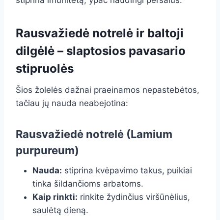
stiprina imunitetą, ypač naudingi peršalus.
Rausvažiedė notrelė ir baltoji
dilgėlė – slaptosios pavasario
stipruolės
Šios žolelės dažnai praeinamos nepastebėtos,
tačiau jų nauda neabejotina:
Rausvažiedė notrelė (Lamium
purpureum)
Nauda:
stiprina kvėpavimo takus, puikiai
tinka šildančioms arbatoms.
Kaip rinkti:
rinkite žydinčius viršūnėlius,
saulėtą dieną.