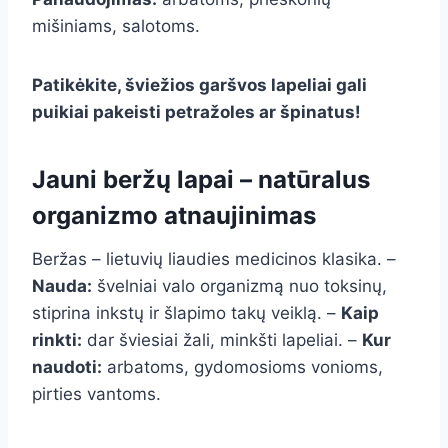
mišiniams, salotoms.
Patikėkite, šviežios garšvos lapeliai gali
puikiai pakeisti petražoles ar špinatus!
Jauni beržų lapai – natūralus
organizmo atnaujinimas
Beržas – lietuvių liaudies medicinos klasika. –
Nauda:
švelniai valo organizmą nuo toksinų,
stiprina inkstų ir šlapimo takų veiklą. –
Kaip
rinkti:
dar šviesiai žali, minkšti lapeliai. –
Kur
naudoti:
arbatoms, gydomosioms vonioms,
pirties vantoms.