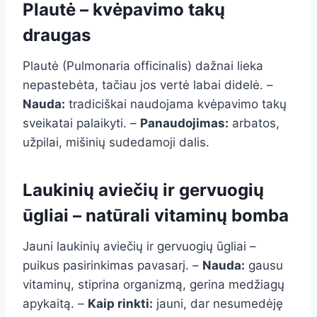
Plautė – kvėpavimo takų
draugas
Plautė (Pulmonaria officinalis) dažnai lieka
nepastebėta, tačiau jos vertė labai didelė. –
Nauda:
tradiciškai naudojama kvėpavimo takų
sveikatai palaikyti. –
Panaudojimas:
arbatos,
užpilai, mišinių sudedamoji dalis.
Laukinių aviečių ir gervuogių
ūgliai – natūrali vitaminų bomba
Jauni laukinių aviečių ir gervuogių ūgliai –
puikus pasirinkimas pavasarį. –
Nauda:
gausu
vitaminų, stiprina organizmą, gerina medžiagų
apykaitą. –
Kaip rinkti:
jauni, dar nesumedėję