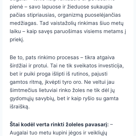
pienė – savo lapuose ir žieduose sukaupia
pačias stipriausias, organizmą puoselėjančias
medžiagas. Tad vaistažolių rinkimas šiuo metų
laiku – kaip savęs paruošimas visiems metams į
priekį.
Be to, pats rinkimo procesas – tikra atgaiva
širdžiai ir protui. Tai ne tik sveikatos investicija,
bet ir puiki proga išlipti iš rutinos, pajusti
gamtos ritmą, įkvėpti tyro oro. Ne veltui jau
šimtmečius lietuviai rinko žoles ne tik dėl jų
gydomųjų savybių, bet ir kaip ryšio su gamta
išraišką.
Štai kodėl verta rinkti žoleles pavasarį:
–
Augalai tuo metu kupini jėgos ir veikliųjų