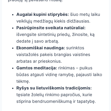
Augalai kupini stiprybės:
šiuo metų laiku
veikliųjų medžiagų kiekis didžiausias.
Pasirūpinsite sveikata natūraliai:
išvengsite sintetinių priedų, žinosite, ką
dedate į savo arbatą.
Ekonomiškai naudinga:
surinktos
vaistažolės pakeis brangias vaistines
arbatas ar prieskonius.
Gamtos meditacija:
rinkimas – puikus
būdas atgauti vidinę ramybę, pajausti laiko
tėkmę.
Ryšys su lietuviškomis tradicijomis:
tęsiate žolelių rinkimo papročius, kurie
stiprina bendruomeniškumą ir tapatybę.