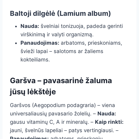
Baltoji dilgėlė (Lamium album)
Nauda:
švelniai tonizuoja, padeda gerinti
virškinimą ir valyti organizmą.
Panaudojimas:
arbatoms, prieskoniams,
švieži lapai – salotoms ar žaliems
kokteiliams.
Garšva – pavasarinė žaluma
jūsų lėkštėje
Garšvos (Aegopodium podagraria) – viena
universaliausių pavasario žolelių. –
Nauda:
gausu vitaminų C, A ir mineralų. –
Kaip rinkti:
jauni, švelnūs lapeliai – patys vertingiausi. –
Panaudojimas:
arbatoms, prieskonių