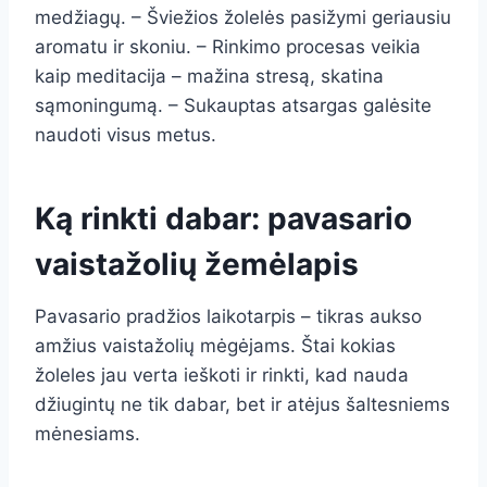
medžiagų. – Šviežios žolelės pasižymi geriausiu
aromatu ir skoniu. – Rinkimo procesas veikia
kaip meditacija – mažina stresą, skatina
sąmoningumą. – Sukauptas atsargas galėsite
naudoti visus metus.
Ką rinkti dabar: pavasario
vaistažolių žemėlapis
Pavasario pradžios laikotarpis – tikras aukso
amžius vaistažolių mėgėjams. Štai kokias
žoleles jau verta ieškoti ir rinkti, kad nauda
džiugintų ne tik dabar, bet ir atėjus šaltesniems
mėnesiams.