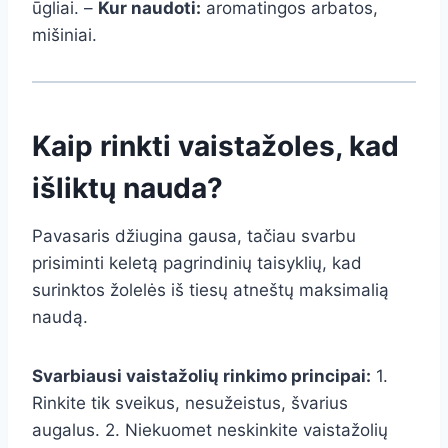
ūgliai. –
Kur naudoti:
aromatingos arbatos,
mišiniai.
Kaip rinkti vaistažoles, kad
išliktų nauda?
Pavasaris džiugina gausa, tačiau svarbu
prisiminti keletą pagrindinių taisyklių, kad
surinktos žolelės iš tiesų atneštų maksimalią
naudą.
Svarbiausi vaistažolių rinkimo principai:
1.
Rinkite tik sveikus, nesužeistus, švarius
augalus. 2. Niekuomet neskinkite vaistažolių