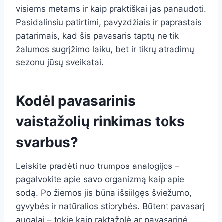
visiems metams ir kaip praktiškai jas panaudoti.
Pasidalinsiu patirtimi, pavyzdžiais ir paprastais
patarimais, kad šis pavasaris taptų ne tik
žalumos sugrįžimo laiku, bet ir tikrų atradimų
sezonu jūsų sveikatai.
Kodėl pavasarinis
vaistažolių rinkimas toks
svarbus?
Leiskite pradėti nuo trumpos analogijos –
pagalvokite apie savo organizmą kaip apie
sodą. Po žiemos jis būna išsiilgęs šviežumo,
gyvybės ir natūralios stiprybės. Būtent pavasarį
augalai – tokie kaip raktažolė ar pavasarinė