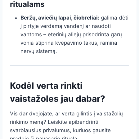
ritualams
Beržų, aviečių lapai, čiobreliai:
galima dėti
į pirtyje verdamą vandenį ar naudoti
vantoms – eterinių aliejų prisodrinta garų
vonia stiprina kvėpavimo takus, ramina
nervų sistemą.
Kodėl verta rinkti
vaistažoles jau dabar?
Vis dar dvejojate, ar verta gilintis į vaistažolių
rinkimo meną? Leiskite apibendrinti
svarbiausius privalumus, kuriuos gausite
pradėję šį pavasario ritualą: