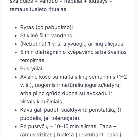
skaidulos + vanduo + riebalai + judesys +
ramaus tualeto ritualas.
Rytas (po pabudimo):
Stiklinė šilto vandens.
(Nebūtina) 1 v. š. alyvuogių ar linų aliejaus.
5 min diafragminio kvėpavimo arba švelnus
tempimas.
Pusryčiai:
Avižinė košė su maltais linų sėmenimis (1–2
v. š.), uogomis ir natūraliu jogurtu/kefyru;
arba pilno grūdo duona su avokadu ir
virtais kiaušiniais.
Kava gali padėti suaktyvinti peristaltiką (1
puodelis, jei toleruojate).
Po pusryčių – 10–15 min ėjimas. Tada –
ramus vizitas į tualetą (neskubant, pakojį