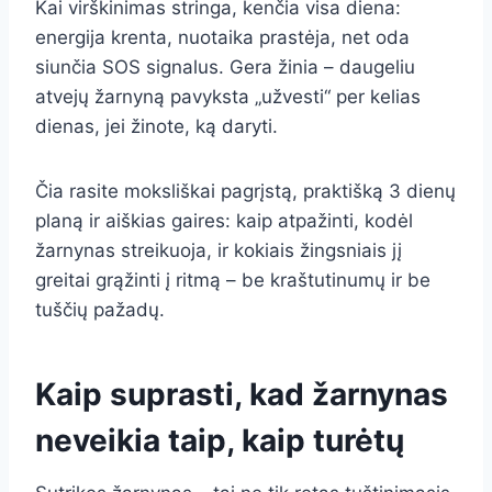
Kai virškinimas stringa, kenčia visa diena:
energija krenta, nuotaika prastėja, net oda
siunčia SOS signalus. Gera žinia – daugeliu
atvejų žarnyną pavyksta „užvesti“ per kelias
dienas, jei žinote, ką daryti.
Čia rasite moksliškai pagrįstą, praktišką 3 dienų
planą ir aiškias gaires: kaip atpažinti, kodėl
žarnynas streikuoja, ir kokiais žingsniais jį
greitai grąžinti į ritmą – be kraštutinumų ir be
tuščių pažadų.
Kaip suprasti, kad žarnynas
neveikia taip, kaip turėtų