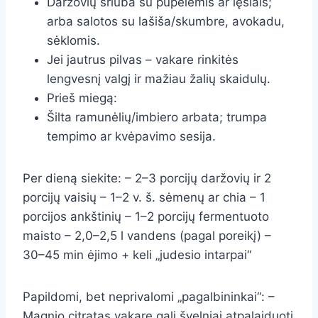
Daržovių sriuba su pupelėmis ar lęšiais;
arba salotos su lašiša/skumbre, avokadu,
sėklomis.
Jei jautrus pilvas – vakare rinkitės
lengvesnį valgį ir mažiau žalių skaidulų.
Prieš miegą:
Šilta ramunėlių/imbiero arbata; trumpa
tempimo ar kvėpavimo sesija.
Per dieną siekite: – 2–3 porcijų daržovių ir 2
porcijų vaisių – 1–2 v. š. sėmenų ar chia – 1
porcijos ankštinių – 1–2 porcijų fermentuoto
maisto – 2,0–2,5 l vandens (pagal poreikį) –
30–45 min ėjimo + keli „judesio intarpai“
Papildomi, bet neprivalomi „pagalbininkai“: –
Magnio citratas vakare gali švelniai atpalaiduoti