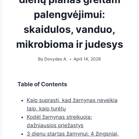
palengvėjimui:
skaidulos, vanduo,
mikrobioma ir judesys
By
Dovydas A.
April 14, 2026
Table of Contents
Kaip suprasti, kad žarnynas neveikia
taip, kaip turėtų
Kodėl žarnynas streikuoja:
dažniausios priežastys
3 dienų startas žarnynui: 4 žingsniai,