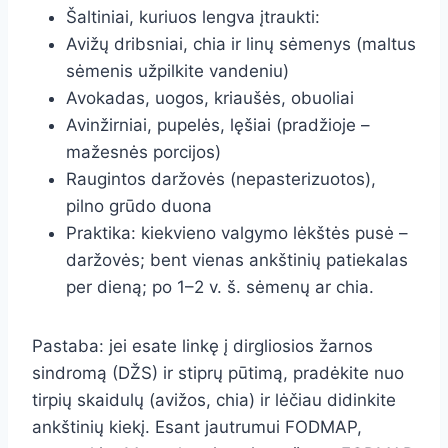
Šaltiniai, kuriuos lengva įtraukti:
Avižų dribsniai, chia ir linų sėmenys (maltus
sėmenis užpilkite vandeniu)
Avokadas, uogos, kriaušės, obuoliai
Avinžirniai, pupelės, lęšiai (pradžioje –
mažesnės porcijos)
Raugintos daržovės (nepasterizuotos),
pilno grūdo duona
Praktika: kiekvieno valgymo lėkštės pusė –
daržovės; bent vienas ankštinių patiekalas
per dieną; po 1–2 v. š. sėmenų ar chia.
Pastaba: jei esate linkę į dirgliosios žarnos
sindromą (DŽS) ir stiprų pūtimą, pradėkite nuo
tirpių skaidulų (avižos, chia) ir lėčiau didinkite
ankštinių kiekį. Esant jautrumui FODMAP,