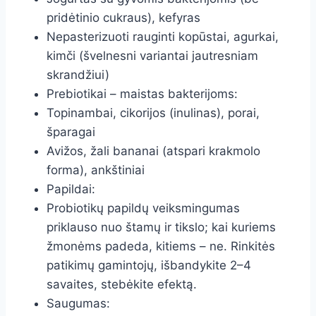
pridėtinio cukraus), kefyras
Nepasterizuoti rauginti kopūstai, agurkai,
kimči (švelnesni variantai jautresniam
skrandžiui)
Prebiotikai – maistas bakterijoms:
Topinambai, cikorijos (inulinas), porai,
šparagai
Avižos, žali bananai (atspari krakmolo
forma), ankštiniai
Papildai:
Probiotikų papildų veiksmingumas
priklauso nuo štamų ir tikslo; kai kuriems
žmonėms padeda, kitiems – ne. Rinkitės
patikimų gamintojų, išbandykite 2–4
savaites, stebėkite efektą.
Saugumas: