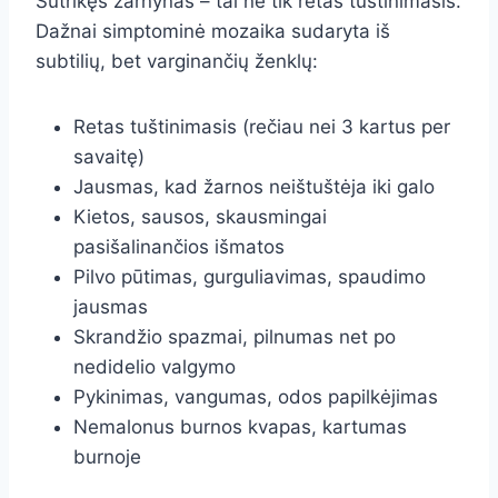
Sutrikęs žarnynas – tai ne tik retas tuštinimasis.
Dažnai simptominė mozaika sudaryta iš
subtilių, bet varginančių ženklų:
Retas tuštinimasis (rečiau nei 3 kartus per
savaitę)
Jausmas, kad žarnos neištuštėja iki galo
Kietos, sausos, skausmingai
pasišalinančios išmatos
Pilvo pūtimas, gurguliavimas, spaudimo
jausmas
Skrandžio spazmai, pilnumas net po
nedidelio valgymo
Pykinimas, vangumas, odos papilkėjimas
Nemalonus burnos kvapas, kartumas
burnoje