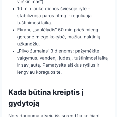
virškinimas“).
10 min lauke dienos šviesoje ryte –
stabilizuoja paros ritmą ir reguliuoja
tuštinimosi laiką.
Ekranų „saulėlydis“ 60 min prieš miegą –
geresnė miego kokybė, mažiau naktinių
užkandžių.
„Pilvo žurnalas“ 3 dienoms: pažymėkite
valgymus, vandenį, judesį, tuštinimosi laiką
ir savijautą. Pamatysite aiškius ryšius ir
lengviau koreguosite.
Kada būtina kreiptis į
gydytoją
Nors dauguma atvejų išsisprendžia keičiant