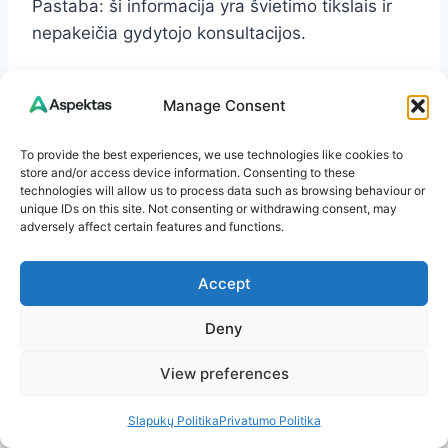
Pastaba: ši informacija yra švietimo tikslais ir
nepakeičia gydytojo konsultacijos.
Išvados ir veiksmai dabar
Manage Consent
To provide the best experiences, we use technologies like cookies to
Paleiskite 3 dienų rutiną: vanduo nuo ryto,
store and/or access device information. Consenting to these
25–30 g skaidulų, sveikieji riebalai, 30–45
technologies will allow us to process data such as browsing behaviour or
unique IDs on this site. Not consenting or withdrawing consent, may
min ėjimo, 10–15 min po pusryčių + ramus
adversely affect certain features and functions.
tualeto ritualas su pakoju.
Kasdien įtraukite 1–2 porcijas fermentuoto
Accept
maisto ir prebiotikų (avižos, topinambai,
porai). Stebėkite savijautą.
Deny
Venkite staigių permainų: skaidulas
View preferences
didinkite laipsniškai ir visada kartu su
vandeniu.
Slapukų Politika
Privatumo Politika
Skirkite 5–10 min streso mažinimui