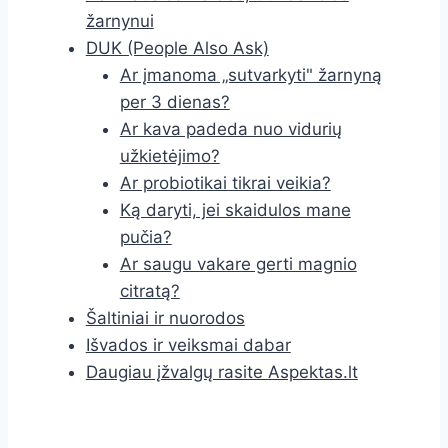
žarnynui
DUK (People Also Ask)
Ar įmanoma „sutvarkyti" žarnyną
per 3 dienas?
Ar kava padeda nuo vidurių
užkietėjimo?
Ar probiotikai tikrai veikia?
Ką daryti, jei skaidulos mane
pučia?
Ar saugu vakare gerti magnio
citratą?
Šaltiniai ir nuorodos
Išvados ir veiksmai dabar
Daugiau įžvalgų rasite Aspektas.lt