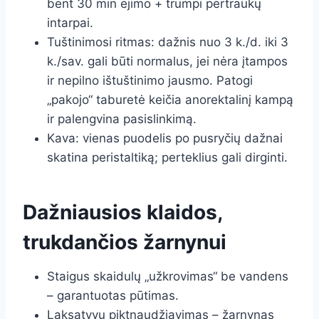
bent 30 min ėjimo + trumpi pertraukų
intarpai.
Tuštinimosi ritmas: dažnis nuo 3 k./d. iki 3
k./sav. gali būti normalus, jei nėra įtampos
ir nepilno ištuštinimo jausmo. Patogi
„pakojo“ taburetė keičia anorektalinį kampą
ir palengvina pasislinkimą.
Kava: vienas puodelis po pusryčių dažnai
skatina peristaltiką; perteklius gali dirginti.
Dažniausios klaidos,
trukdančios žarnynui
Staigus skaidulų „užkrovimas“ be vandens
– garantuotas pūtimas.
Laksatyvų piktnaudžiavimas – žarnynas