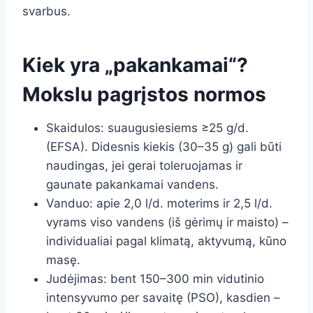
svarbus.
Kiek yra „pakankamai“?
Mokslu pagrįstos normos
Skaidulos: suaugusiesiems ≥25 g/d.
(EFSA). Didesnis kiekis (30–35 g) gali būti
naudingas, jei gerai toleruojamas ir
gaunate pakankamai vandens.
Vanduo: apie 2,0 l/d. moterims ir 2,5 l/d.
vyrams viso vandens (iš gėrimų ir maisto) –
individualiai pagal klimatą, aktyvumą, kūno
masę.
Judėjimas: bent 150–300 min vidutinio
intensyvumo per savaitę (PSO), kasdien –