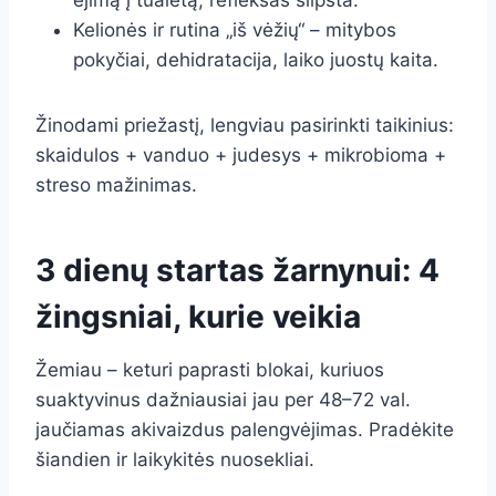
ėjimą į tualetą, refleksas silpsta.
Kelionės ir rutina „iš vėžių“ – mitybos
pokyčiai, dehidratacija, laiko juostų kaita.
Žinodami priežastį, lengviau pasirinkti taikinius:
skaidulos + vanduo + judesys + mikrobioma +
streso mažinimas.
3 dienų startas žarnynui: 4
žingsniai, kurie veikia
Žemiau – keturi paprasti blokai, kuriuos
suaktyvinus dažniausiai jau per 48–72 val.
jaučiamas akivaizdus palengvėjimas. Pradėkite
šiandien ir laikykitės nuosekliai.