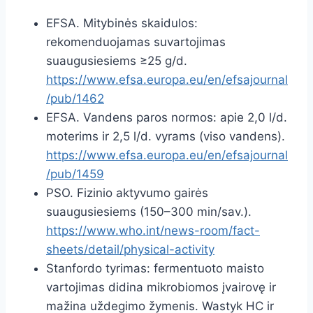
EFSA. Mitybinės skaidulos:
rekomenduojamas suvartojimas
suaugusiesiems ≥25 g/d.
https://www.efsa.europa.eu/en/efsajournal
/pub/1462
EFSA. Vandens paros normos: apie 2,0 l/d.
moterims ir 2,5 l/d. vyrams (viso vandens).
https://www.efsa.europa.eu/en/efsajournal
/pub/1459
PSO. Fizinio aktyvumo gairės
suaugusiesiems (150–300 min/sav.).
https://www.who.int/news-room/fact-
sheets/detail/physical-activity
Stanfordo tyrimas: fermentuoto maisto
vartojimas didina mikrobiomos įvairovę ir
mažina uždegimo žymenis. Wastyk HC ir