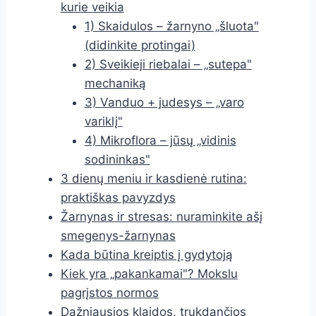
kurie veikia
1) Skaidulos – žarnyno „šluota"
(didinkite protingai)
2) Sveikieji riebalai – „sutepa"
mechaniką
3) Vanduo + judesys – „varo
variklį"
4) Mikroflora – jūsų „vidinis
sodininkas"
3 dienų meniu ir kasdienė rutina:
praktiškas pavyzdys
Žarnynas ir stresas: nuraminkite ašį
smegenys-žarnynas
Kada būtina kreiptis į gydytoją
Kiek yra „pakankamai"? Mokslu
pagrįstos normos
Dažniausios klaidos, trukdančios