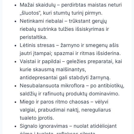
Mažai skaidulų – perdirbtas maistas neturi
„šluotos“, kuri stumtų turinį pirmyn.
Netinkami riebalai – trūkstant gerųjų
riebalų sutrinka tulžies išsiskyrimas ir
peristaltika.
Lėtinis stresas – žarnyno ir smegenų ašis
jautri įtampai; spazmai ir ritmas išsiderina.
Vaistai ir papildai – geležies preparatai, kai
kurie skausmą malšinantys,
antidepresantai gali stabdyti žarnyną.
Nesubalansuota mikroflora – po antibiotikų,
saldžių ir rafinuotų produktų dominavimo.
Miego ir paros ritmo chaosas – vėlyvi
valgiai, prabudimai naktį, nereguliarus
tualeto įprotis.
Signalo ignoravimas – nuolat atidėliojant