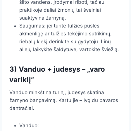
šilto vandens. Įrodymai riboti, tačiau
praktikoje daliai žmonių tai švelniai
suaktyvina žarnyną.
Saugumas: jei turite tulžies pūslės
akmenligę ar tulžies tekėjimo sutrikimų,
riebalų kiekį derinkite su gydytoju. Linų
aliejų laikykite šaldytuve, vartokite šviežią.
3) Vanduo + judesys – „varo
variklį“
Vanduo minkština turinį, judesys skatina
žarnyno bangavimą. Kartu jie – lyg du pavaros
dantračiai.
Vanduo: