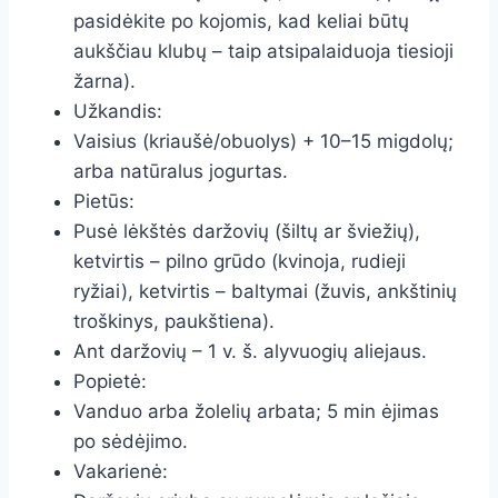
pasidėkite po kojomis, kad keliai būtų
aukščiau klubų – taip atsipalaiduoja tiesioji
žarna).
Užkandis:
Vaisius (kriaušė/obuolys) + 10–15 migdolų;
arba natūralus jogurtas.
Pietūs:
Pusė lėkštės daržovių (šiltų ar šviežių),
ketvirtis – pilno grūdo (kvinoja, rudieji
ryžiai), ketvirtis – baltymai (žuvis, ankštinių
troškinys, paukštiena).
Ant daržovių – 1 v. š. alyvuogių aliejaus.
Popietė:
Vanduo arba žolelių arbata; 5 min ėjimas
po sėdėjimo.
Vakarienė: