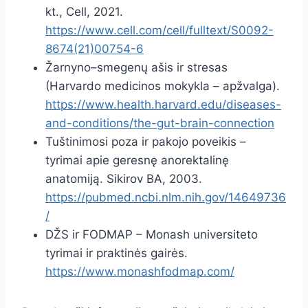
kt., Cell, 2021.
https://www.cell.com/cell/fulltext/S0092-
8674(21)00754-6
Žarnyno–smegenų ašis ir stresas
(Harvardo medicinos mokykla – apžvalga).
https://www.health.harvard.edu/diseases-
and-conditions/the-gut-brain-connection
Tuštinimosi poza ir pakojo poveikis –
tyrimai apie geresnę anorektalinę
anatomiją. Sikirov BA, 2003.
https://pubmed.ncbi.nlm.nih.gov/14649736
/
DŽS ir FODMAP – Monash universiteto
tyrimai ir praktinės gairės.
https://www.monashfodmap.com/