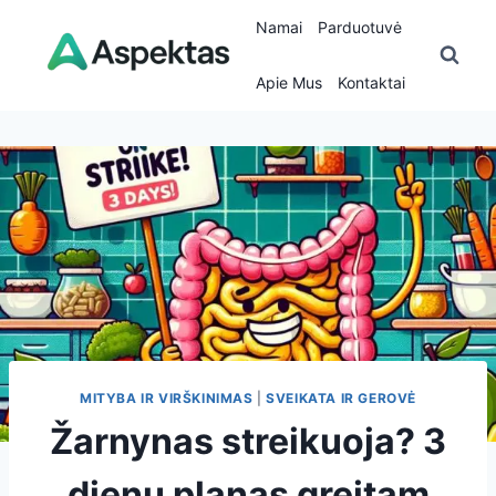
Skip
Namai
Parduotuvė
to
content
Apie Mus
Kontaktai
MITYBA IR VIRŠKINIMAS
|
SVEIKATA IR GEROVĖ
Žarnynas streikuoja? 3
dienų planas greitam