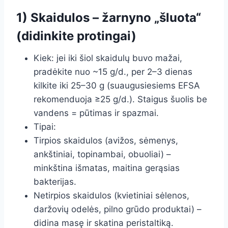
1) Skaidulos – žarnyno „šluota“
(didinkite protingai)
Kiek: jei iki šiol skaidulų buvo mažai,
pradėkite nuo ~15 g/d., per 2–3 dienas
kilkite iki 25–30 g (suaugusiesiems EFSA
rekomenduoja ≥25 g/d.). Staigus šuolis be
vandens = pūtimas ir spazmai.
Tipai:
Tirpios skaidulos (avižos, sėmenys,
ankštiniai, topinambai, obuoliai) –
minkština išmatas, maitina gerąsias
bakterijas.
Netirpios skaidulos (kvietiniai sėlenos,
daržovių odelės, pilno grūdo produktai) –
didina masę ir skatina peristaltiką.