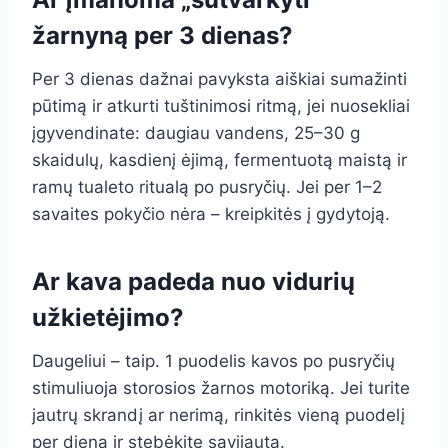
žarnyną per 3 dienas?
Per 3 dienas dažnai pavyksta aiškiai sumažinti
pūtimą ir atkurti tuštinimosi ritmą, jei nuosekliai
įgyvendinate: daugiau vandens, 25–30 g
skaidulų, kasdienį ėjimą, fermentuotą maistą ir
ramų tualeto ritualą po pusryčių. Jei per 1–2
savaites pokyčio nėra – kreipkitės į gydytoją.
Ar kava padeda nuo vidurių
užkietėjimo?
Daugeliui – taip. 1 puodelis kavos po pusryčių
stimuliuoja storosios žarnos motoriką. Jei turite
jautrų skrandį ar nerimą, rinkitės vieną puodelį
per dieną ir stebėkite savijautą.