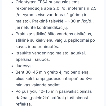
Orientyras: EFSA suaugusiesiems
rekomenduoja apie 2,0 l/d. moterims ir 2,5
l/d. vyrams viso vandens (iš gėrimų ir
maisto). Praktinė taisyklė – ~30 ml/kg/d.,
jei neturite kontraindikacijų.
Praktika: stiklinė šilto vandens atsikėlus,
stiklinė su kiekvienu valgiu, papildomai po
kavos ir po treniruotės.
Įtraukite vandeningo maisto: agurkai,
apelsinai, sriubos.
Judesys:
Bent 30–45 min greito ėjimo per dieną,
plius keli trumpi „judesio intarpai“ po 3–5
min kas valandą sėdint.
Po pusryčių 10–15 min pasivaikščiojimas
dažnai „paleidžia“ natūralų tuštinimosi
refleksą.