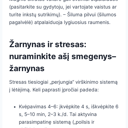
(pasitarkite su gydytoju, jei vartojate vaistus ar
turite inkstų sutrikimų). – Šiluma pilvui (šilumos
pagalvėlė) atpalaiduoja lygiuosius raumenis.
Žarnynas ir stresas:
nuraminkite ašį smegenys–
žarnynas
Stresas tiesiogiai „perjungia“ virškinimo sistemą
į lėtėjimą. Keli paprasti įpročiai padeda:
Kvėpavimas 4–6: įkvėpkite 4 s, iškvėpkite 6
s, 5–10 min, 2–3 k./d. Tai aktyvina
parasimpatinę sistemą („poilsis ir