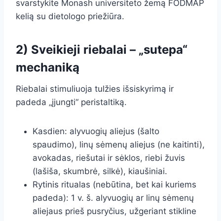
svarstykite Monash universiteto žemą FODMAP
kelią su dietologo priežiūra.
2) Sveikieji riebalai – „sutepa“
mechaniką
Riebalai stimuliuoja tulžies išsiskyrimą ir
padeda „įjungti“ peristaltiką.
Kasdien: alyvuogių aliejus (šalto
spaudimo), linų sėmenų aliejus (ne kaitinti),
avokadas, riešutai ir sėklos, riebi žuvis
(lašiša, skumbrė, silkė), kiaušiniai.
Rytinis ritualas (nebūtina, bet kai kuriems
padeda): 1 v. š. alyvuogių ar linų sėmenų
aliejaus prieš pusryčius, užgeriant stikline