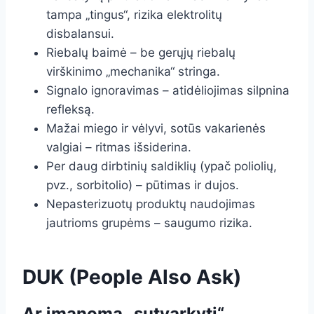
tampa „tingus“, rizika elektrolitų
disbalansui.
Riebalų baimė – be gerųjų riebalų
virškinimo „mechanika“ stringa.
Signalo ignoravimas – atidėliojimas silpnina
refleksą.
Mažai miego ir vėlyvi, sotūs vakarienės
valgiai – ritmas išsiderina.
Per daug dirbtinių saldiklių (ypač poliolių,
pvz., sorbitolio) – pūtimas ir dujos.
Nepasterizuotų produktų naudojimas
jautrioms grupėms – saugumo rizika.
DUK (People Also Ask)
Ar įmanoma „sutvarkyti“