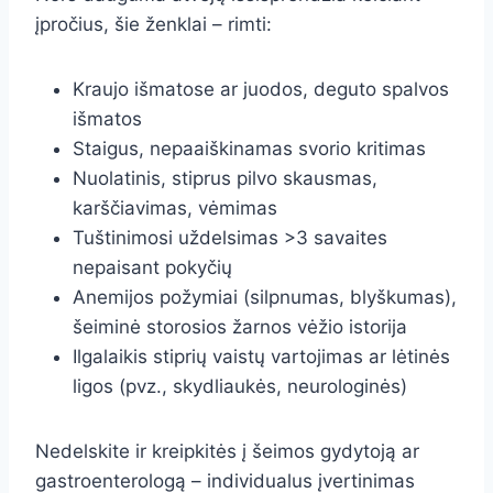
įpročius, šie ženklai – rimti:
Kraujo išmatose ar juodos, deguto spalvos
išmatos
Staigus, nepaaiškinamas svorio kritimas
Nuolatinis, stiprus pilvo skausmas,
karščiavimas, vėmimas
Tuštinimosi uždelsimas >3 savaites
nepaisant pokyčių
Anemijos požymiai (silpnumas, blyškumas),
šeiminė storosios žarnos vėžio istorija
Ilgalaikis stiprių vaistų vartojimas ar lėtinės
ligos (pvz., skydliaukės, neurologinės)
Nedelskite ir kreipkitės į šeimos gydytoją ar
gastroenterologą – individualus įvertinimas