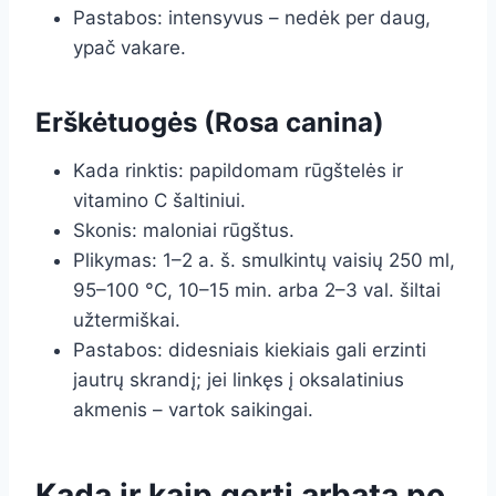
Pastabos: intensyvus – nedėk per daug,
ypač vakare.
Erškėtuogės (Rosa canina)
Kada rinktis: papildomam rūgštelės ir
vitamino C šaltiniui.
Skonis: maloniai rūgštus.
Plikymas: 1–2 a. š. smulkintų vaisių 250 ml,
95–100 °C, 10–15 min. arba 2–3 val. šiltai
užtermiškai.
Pastabos: didesniais kiekiais gali erzinti
jautrų skrandį; jei linkęs į oksalatinius
akmenis – vartok saikingai.
Kada ir kaip gerti arbatą po