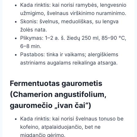
Kada rinktis: kai norisi ramybės, lengvesnio
užmigimo, švelnaus virškinimo nuraminimo.
Skonis: švelnus, meduoliškas, su lengva
žolės nata.
Plikymas: 1–2 a. š. žiedų 250 ml, 85–90 °C,
6–8 min.
Pastabos: tinka ir vaikams; alergiškiems
astriniams augalams reikalinga atsarga.
Fermentuotas gaurometis
(Chamerion angustifolium,
gauromečio „ivan čai“)
Kada rinktis: kai norisi švelnaus tonuso be
kofeino, atpalaiduojančio, bet ne
migdančio gėrimo.