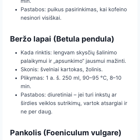
min.
Pastabos: puikus pasirinkimas, kai kofeino
nesinori visiškai.
Beržo lapai (Betula pendula)
Kada rinktis: lengvam skysčių šalinimo
palaikymui ir „apsunkimo“ jausmui mažinti.
Skonis: švelniai kartokas, žolinis.
Plikymas: 1 a. š. 250 ml, 90–95 °C, 8–10
min.
Pastabos: diuretiniai – jei turi inkstų ar
širdies veiklos sutrikimų, vartok atsargiai ir
ne per daug.
Pankolis (Foeniculum vulgare)