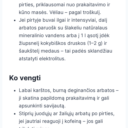
pirties, priklausomai nuo prakaitavimo ir
kūno masės. Vėliau – pagal troškulį.
Jei pirtyje buvai ilgai ir intensyviai, dalį
arbatos paruošk su šlakeliu natūralaus
mineralinio vandens arba į 1 l ąsotį įdėk
žiupsnelį kokybiškos druskos (1–2 g) ir
šaukštelį medaus – tai padės sklandžiau
atstatyti elektrolitus.
Ko vengti
Labai karštos, burną deginančios arbatos –
ji skatina papildomą prakaitavimą ir gali
apsunkinti savijautą.
Stiprių juodųjų ar žaliųjų arbatų po pirties,
jei jautriai reaguoji į kofeiną – jos gali