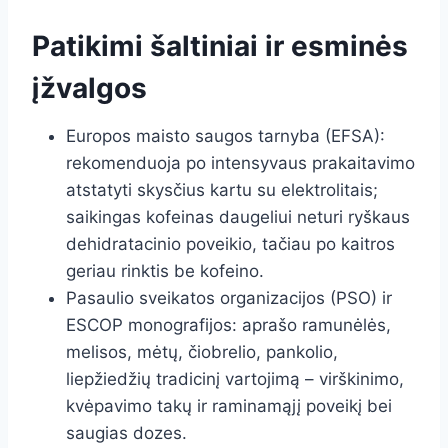
Patikimi šaltiniai ir esminės
įžvalgos
Europos maisto saugos tarnyba (EFSA):
rekomenduoja po intensyvaus prakaitavimo
atstatyti skysčius kartu su elektrolitais;
saikingas kofeinas daugeliui neturi ryškaus
dehidratacinio poveikio, tačiau po kaitros
geriau rinktis be kofeino.
Pasaulio sveikatos organizacijos (PSO) ir
ESCOP monografijos: aprašo ramunėlės,
melisos, mėtų, čiobrelio, pankolio,
liepžiedžių tradicinį vartojimą – virškinimo,
kvėpavimo takų ir raminamąjį poveikį bei
saugias dozes.