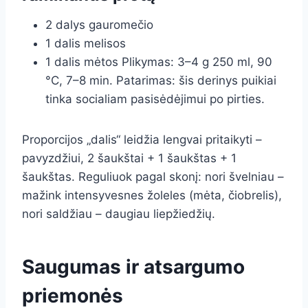
2 dalys gauromečio
1 dalis melisos
1 dalis mėtos Plikymas: 3–4 g 250 ml, 90
°C, 7–8 min. Patarimas: šis derinys puikiai
tinka socialiam pasisėdėjimui po pirties.
Proporcijos „dalis“ leidžia lengvai pritaikyti –
pavyzdžiui, 2 šaukštai + 1 šaukštas + 1
šaukštas. Reguliuok pagal skonį: nori švelniau –
mažink intensyvesnes žoleles (mėta, čiobrelis),
nori saldžiau – daugiau liepžiedžių.
Saugumas ir atsargumo
priemonės