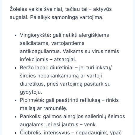
Žolelės veikia švelniai, tačiau tai – aktyvūs
augalai. Palaikyk sąmoningą vartojimą.
Vingiorykštė: gali netikti alergiškiems
salicilatams, vartojantiems
antikoaguliantus. Vaikams su virusinėmis
infekcijomis – atsargiai.
Beržo lapai: diuretiniai – jei turi inkstų/
širdies nepakankamumą ar vartoji
diuretikus, prieš vartojimą pasitark su
gydytoju.
Pipirmėtė: gali paaštrinti refliuksą – rinkis
melisą ar ramunėlę.
Pankolis: galimos alergijos salierinių šeimos
augalams; jei esi jautrus – venk.
Čiobrelis: intensyvus – nepadaugink, ypač