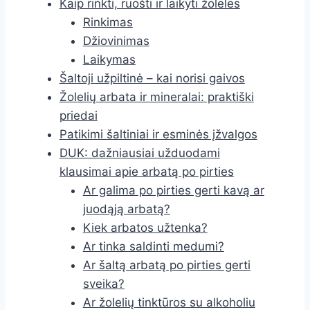
Kaip rinkti, ruošti ir laikyti žoleles
Rinkimas
Džiovinimas
Laikymas
Šaltoji užpiltinė – kai norisi gaivos
Žolelių arbata ir mineralai: praktiški
priedai
Patikimi šaltiniai ir esminės įžvalgos
DUK: dažniausiai užduodami
klausimai apie arbatą po pirties
Ar galima po pirties gerti kavą ar
juodąją arbatą?
Kiek arbatos užtenka?
Ar tinka saldinti medumi?
Ar šaltą arbatą po pirties gerti
sveika?
Ar žolelių tinktūros su alkoholiu