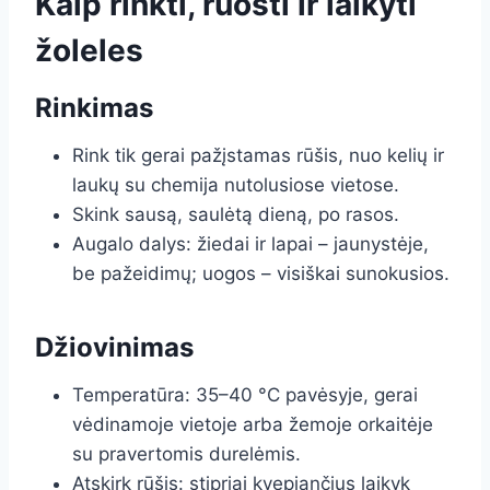
Kaip rinkti, ruošti ir laikyti
žoleles
Rinkimas
Rink tik gerai pažįstamas rūšis, nuo kelių ir
laukų su chemija nutolusiose vietose.
Skink sausą, saulėtą dieną, po rasos.
Augalo dalys: žiedai ir lapai – jaunystėje,
be pažeidimų; uogos – visiškai sunokusios.
Džiovinimas
Temperatūra: 35–40 °C pavėsyje, gerai
vėdinamoje vietoje arba žemoje orkaitėje
su pravertomis durelėmis.
Atskirk rūšis: stipriai kvepiančius laikyk