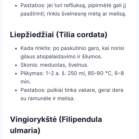
Pastabos: jei turi refliuksą, pipirmėtė gali jį
paaštrinti; rinkis švelnesnę mėtą ar melisą.
Liepžiedžiai (Tilia cordata)
Kada rinktis: po paskutinio garo, kai norisi
gilaus atsipalaidavimo ir šilumos.
Skonis: meduotas, švelnus.
Plikymas: 1–2 a. š. 250 ml, 85–90 °C, 6–8
min.
Pastabos: puikiai tinka vakare, gerai dera
su ramunėle ir melisa.
Vingiorykštė (Filipendula
ulmaria)