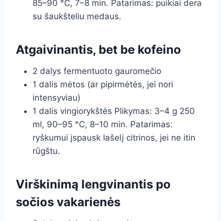
85–90 °C, 7–8 min. Patarimas: puikiai dera
su šaukšteliu medaus.
Atgaivinantis, bet be kofeino
2 dalys fermentuoto gauromečio
1 dalis mėtos (ar pipirmėtės, jei nori
intensyviau)
1 dalis vingiorykštės Plikymas: 3–4 g 250
ml, 90–95 °C, 8–10 min. Patarimas:
ryškumui įspausk lašelį citrinos, jei ne itin
rūgštu.
Virškinimą lengvinantis po
sočios vakarienės