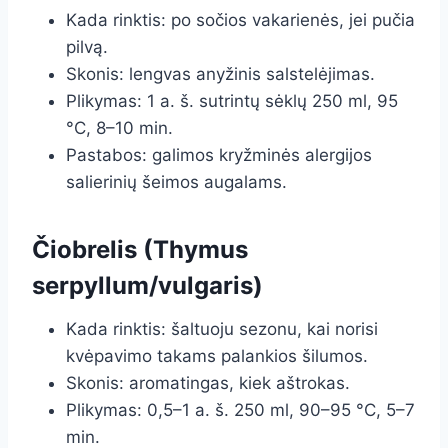
Kada rinktis: po sočios vakarienės, jei pučia
pilvą.
Skonis: lengvas anyžinis salstelėjimas.
Plikymas: 1 a. š. sutrintų sėklų 250 ml, 95
°C, 8–10 min.
Pastabos: galimos kryžminės alergijos
salierinių šeimos augalams.
Čiobrelis (Thymus
serpyllum/vulgaris)
Kada rinktis: šaltuoju sezonu, kai norisi
kvėpavimo takams palankios šilumos.
Skonis: aromatingas, kiek aštrokas.
Plikymas: 0,5–1 a. š. 250 ml, 90–95 °C, 5–7
min.