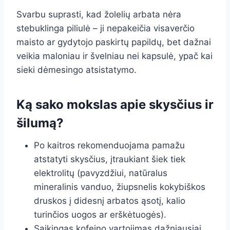
Svarbu suprasti, kad žolelių arbata nėra
stebuklinga piliulė – ji nepakeičia visaverčio
maisto ar gydytojo paskirtų papildų, bet dažnai
veikia maloniau ir švelniau nei kapsulė, ypač kai
sieki dėmesingo atsistatymo.
Ką sako mokslas apie skysčius ir
šilumą?
Po kaitros rekomenduojama pamažu
atstatyti skysčius, įtraukiant šiek tiek
elektrolitų (pavyzdžiui, natūralus
mineralinis vanduo, žiupsnelis kokybiškos
druskos į didesnį arbatos ąsotį, kalio
turinčios uogos ar erškėtuogės).
Saikingas kofeino vartojimas dažniausiai