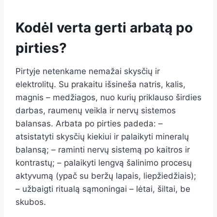
Kodėl verta gerti arbatą po
pirties?
Pirtyje netenkame nemažai skysčių ir
elektrolitų. Su prakaitu išsineša natris, kalis,
magnis – medžiagos, nuo kurių priklauso širdies
darbas, raumenų veikla ir nervų sistemos
balansas. Arbata po pirties padeda: –
atsistatyti skysčių kiekiui ir palaikyti mineralų
balansą; – raminti nervų sistemą po kaitros ir
kontrastų; – palaikyti lengvą šalinimo procesų
aktyvumą (ypač su beržų lapais, liepžiedžiais);
– užbaigti ritualą sąmoningai – lėtai, šiltai, be
skubos.