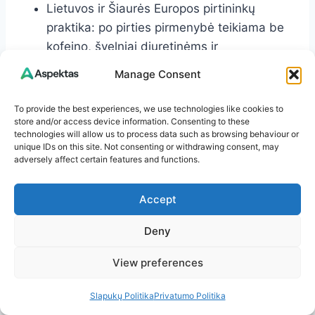
Lietuvos ir Šiaurės Europos pirtininkų
praktika: po pirties pirmenybė teikiama be
kofeino, švelniai diuretinėms ir
raminančioms žolelėms, vengiant alkoholio
Manage Consent
ir per karštų gėrimų.
To provide the best experiences, we use technologies like cookies to
store and/or access device information. Consenting to these
Šie šaltiniai sutaria dėl paprastos tiesos:
technologies will allow us to process data such as browsing behaviour or
svarbiausia – skysčių ir elektrolitų balansas, o
unique IDs on this site. Not consenting or withdrawing consent, may
adversely affect certain features and functions.
žolelių arbata yra malonus, kasdienai
pritaikomas būdas šiam tikslui pasiekti.
Accept
Deny
DUK: dažniausiai
užduodami klausimai apie
View preferences
arbatą po pirties
Slapukų Politika
Privatumo Politika