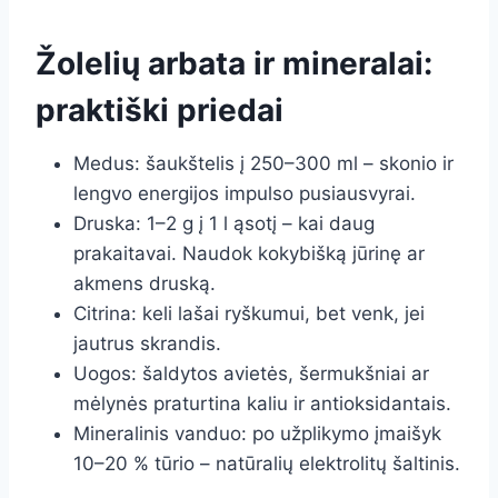
Žolelių arbata ir mineralai:
praktiški priedai
Medus: šaukštelis į 250–300 ml – skonio ir
lengvo energijos impulso pusiausvyrai.
Druska: 1–2 g į 1 l ąsotį – kai daug
prakaitavai. Naudok kokybišką jūrinę ar
akmens druską.
Citrina: keli lašai ryškumui, bet venk, jei
jautrus skrandis.
Uogos: šaldytos avietės, šermukšniai ar
mėlynės praturtina kaliu ir antioksidantais.
Mineralinis vanduo: po užplikymo įmaišyk
10–20 % tūrio – natūralių elektrolitų šaltinis.