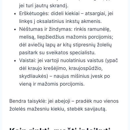
jei turi jautrų skrandį.
Erškėtuogės: dideli kiekiai – atsargiai, jei
linkęs į oksalatinius inkstų akmenis.
Nėštumas ir žindymas: rinkis ramunėlę,
melisą, liepžiedžius mažomis porcijomis;
dėl aviečių lapų ar kitų stipresnių žolelių
pasitark su sveikatos specialistu.
Vaistai: jei vartoji nuolatinius vaistus (ypač
dėl kraujo krešėjimo, kraujospūdžio,
skydliaukės) – naujus mišinius įvesk po
vieną ir mažomis porcijomis.
Bendra taisyklė: jei abejoji – pradėk nuo vienos
žolelės mažesniu kiekiu, stebėk savijautą.