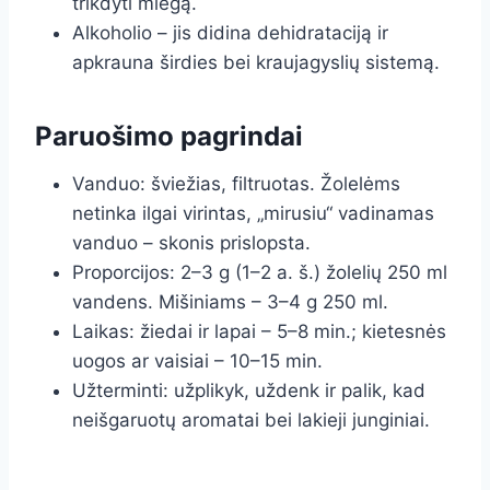
trikdyti miegą.
Alkoholio – jis didina dehidrataciją ir
apkrauna širdies bei kraujagyslių sistemą.
Paruošimo pagrindai
Vanduo: šviežias, filtruotas. Žolelėms
netinka ilgai virintas, „mirusiu“ vadinamas
vanduo – skonis prislopsta.
Proporcijos: 2–3 g (1–2 a. š.) žolelių 250 ml
vandens. Mišiniams – 3–4 g 250 ml.
Laikas: žiedai ir lapai – 5–8 min.; kietesnės
uogos ar vaisiai – 10–15 min.
Užterminti: užplikyk, uždenk ir palik, kad
neišgaruotų aromatai bei lakieji junginiai.