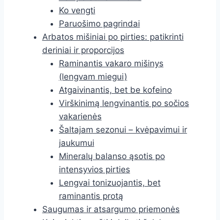
Ko vengti
Paruošimo pagrindai
Arbatos mišiniai po pirties: patikrinti
deriniai ir proporcijos
Raminantis vakaro mišinys
(lengvam miegui)
Atgaivinantis, bet be kofeino
Virškinimą lengvinantis po sočios
vakarienės
Šaltajam sezonui – kvėpavimui ir
jaukumui
Mineralų balanso ąsotis po
intensyvios pirties
Lengvai tonizuojantis, bet
raminantis protą
Saugumas ir atsargumo priemonės