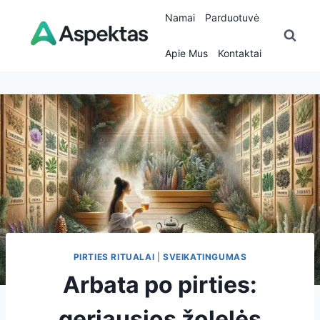
Skip
Namai
Parduotuvė
to
content
Apie Mus
Kontaktai
PIRTIES RITUALAI
|
SVEIKATINGUMAS
Arbata po pirties:
geriausios žolelės