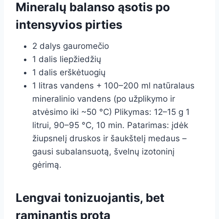
Mineralų balanso ąsotis po
intensyvios pirties
2 dalys gauromečio
1 dalis liepžiedžių
1 dalis erškėtuogių
1 litras vandens + 100–200 ml natūralaus
mineralinio vandens (po užplikymo ir
atvėsimo iki ~50 °C) Plikymas: 12–15 g 1
litrui, 90–95 °C, 10 min. Patarimas: įdėk
žiupsnelį druskos ir šaukštelį medaus –
gausi subalansuotą, švelnų izotoninį
gėrimą.
Lengvai tonizuojantis, bet
raminantis protą