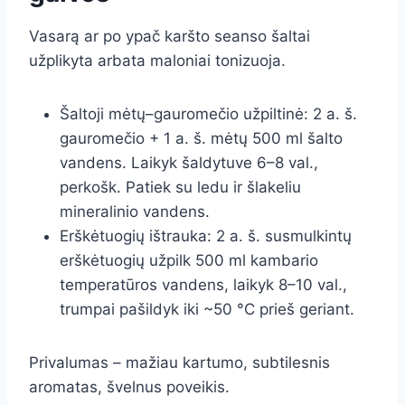
Vasarą ar po ypač karšto seanso šaltai
užplikyta arbata maloniai tonizuoja.
Šaltoji mėtų–gauromečio užpiltinė: 2 a. š.
gauromečio + 1 a. š. mėtų 500 ml šalto
vandens. Laikyk šaldytuve 6–8 val.,
perkošk. Patiek su ledu ir šlakeliu
mineralinio vandens.
Erškėtuogių ištrauka: 2 a. š. susmulkintų
erškėtuogių užpilk 500 ml kambario
temperatūros vandens, laikyk 8–10 val.,
trumpai pašildyk iki ~50 °C prieš geriant.
Privalumas – mažiau kartumo, subtilesnis
aromatas, švelnus poveikis.