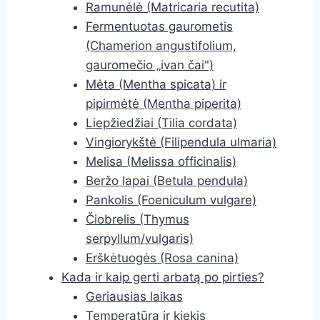
Ramunėlė (Matricaria recutita)
Fermentuotas gaurometis
(Chamerion angustifolium,
gauromečio „ivan čai")
Mėta (Mentha spicata) ir
pipirmėtė (Mentha piperita)
Liepžiedžiai (Tilia cordata)
Vingiorykštė (Filipendula ulmaria)
Melisa (Melissa officinalis)
Beržo lapai (Betula pendula)
Pankolis (Foeniculum vulgare)
Čiobrelis (Thymus
serpyllum/vulgaris)
Erškėtuogės (Rosa canina)
Kada ir kaip gerti arbatą po pirties?
Geriausias laikas
Temperatūra ir kiekis