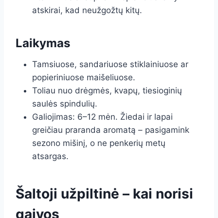
atskirai, kad neužgožtų kitų.
Laikymas
Tamsiuose, sandariuose stiklainiuose ar
popieriniuose maišeliuose.
Toliau nuo drėgmės, kvapų, tiesioginių
saulės spindulių.
Galiojimas: 6–12 mėn. Žiedai ir lapai
greičiau praranda aromatą – pasigamink
sezono mišinį, o ne penkerių metų
atsargas.
Šaltoji užpiltinė – kai norisi
gaivos