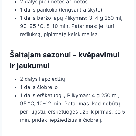
2 dalys pipirmėtės ar mėtos
1 dalis pankolio (lengvai traiškyto)
1 dalis beržo lapų Plikymas: 3–4 g 250 ml,
90–95 °C, 8–10 min. Patarimas: jei turi
refliuksą, pipirmėtę keisk melisa.
Šaltajam sezonui – kvėpavimui
ir jaukumui
2 dalys liepžiedžių
1 dalis čiobrelio
1 dalis erškėtuogių Plikymas: 4 g 250 ml,
95 °C, 10–12 min. Patarimas: kad nebūtų
per rūgštu, erškėtuoges užpilk pirmas, po 5
min. pridėk liepžiedžius ir čiobrelį.