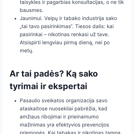
taisykles ir pagarbias konsultacijas, o ne tik
bausmes.
Jaunimui. Veipų ir tabako industrija sako
„tai tavo pasirinkimas“. Tiesos dalis: kai
pasirinkai – nikotinas renkasi už tave.
Atsispirti lengviau pirmą dieną, nei po
metų.
Ar tai padės? Ką sako
tyrimai ir ekspertai
Pasaulio sveikatos organizacija savo
ataskaitose nuosekliai pabrėžia, kad
amžiaus ribojimai ir prieinamumo
mažinimas yra efektyvios prevencijos
priemonės. Kai tabakas ir nikotinas tampa