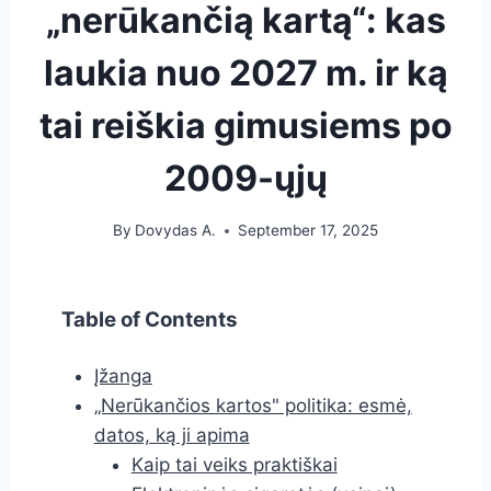
„nerūkančią kartą“: kas
laukia nuo 2027 m. ir ką
tai reiškia gimusiems po
2009-ųjų
By
Dovydas A.
September 17, 2025
Table of Contents
Įžanga
„Nerūkančios kartos" politika: esmė,
datos, ką ji apima
Kaip tai veiks praktiškai