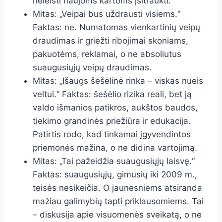
neleisti naujoms kartoms įsitraukti.
Mitas: „Veipai bus uždrausti visiems.“
Faktas: ne. Numatomas vienkartinių veipų
draudimas ir griežti ribojimai skoniams,
pakuotėms, reklamai, o ne absoliutus
suaugusiųjų veipų draudimas.
Mitas: „Išaugs šešėlinė rinka – viskas nueis
veltui.“ Faktas: šešėlio rizika reali, bet ją
valdo išmanios patikros, aukštos baudos,
tiekimo grandinės priežiūra ir edukacija.
Patirtis rodo, kad tinkamai įgyvendintos
priemonės mažina, o ne didina vartojimą.
Mitas: „Tai pažeidžia suaugusiųjų laisvę.“
Faktas: suaugusiųjų, gimusių iki 2009 m.,
teisės nesikeičia. O jaunesniems atsiranda
mažiau galimybių tapti priklausomiems. Tai
– diskusija apie visuomenės sveikatą, o ne