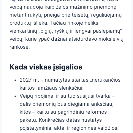
veipą naudoja kaip žalos mažinimo priemonę
metant rūkyti, prieiga prie teisėtų, reguliuojamų
produktų išlieka. Tačiau rinkoje neliks
vienkartinių „pigių, ryškių ir lengvai paslepiamų“
veipų, kurie ypač dažnai atsidurdavo moksleivių
rankose.
Kada viskas įsigalios
2027 m. – numatytas startas „nerūkančios
kartos“ amžiaus slenksčiui.
Veipų ribojimai ir su tuo susijusi tvarka –
dalis priemonių bus diegiama anksčiau,
kitos – kartu su pagrindiniu reformos
paketu. Konkrečias datas nustatys
poįstatyminiai aktai ir regioninės valdžios.