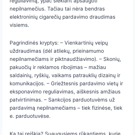
reguliavimą, ypač siekiant apsaugoti
nepilnamečius. Tačiau tai nėra bendras
elektroninių cigarečių pardavimo draudimas
visiems.
Pagrindinės kryptys: – Vienkartinių veipų
uždraudimas (dėl atliekų, prieinamumo
nepilnamečiams ir piktnaudžiavimo). – Skonių,
pakuočių ir reklamos ribojimas – mažiau
saldainių, ryškių, vaikams patrauklių dizainų ir
komunikacijos. – Griežtesnis pardavimo vietų ir
eksponavimo reguliavimas, aiškesnis amžiaus
patvirtinimas. – Sankcijos parduotuvėms už
pardavimą nepilnamečiams – tiek fizinėse, tiek
e. parduotuvėse.
Ką tai reiškia? Suaugusiems rūkantiems, kurie