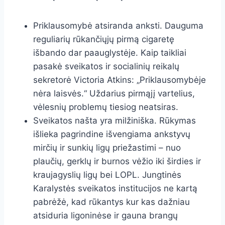
Priklausomybė atsiranda anksti. Dauguma
reguliarių rūkančiųjų pirmą cigaretę
išbando dar paauglystėje. Kaip taikliai
pasakė sveikatos ir socialinių reikalų
sekretorė Victoria Atkins: „Priklausomybėje
nėra laisvės.“ Uždarius pirmąjį vartelius,
vėlesnių problemų tiesiog neatsiras.
Sveikatos našta yra milžiniška. Rūkymas
išlieka pagrindine išvengiama ankstyvų
mirčių ir sunkių ligų priežastimi – nuo
plaučių, gerklų ir burnos vėžio iki širdies ir
kraujagyslių ligų bei LOPL. Jungtinės
Karalystės sveikatos institucijos ne kartą
pabrėžė, kad rūkantys kur kas dažniau
atsiduria ligoninėse ir gauna brangų