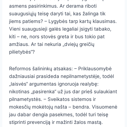
asmens pasirinkimus. Ar derama riboti
suaugusiųjų teisę daryti tai, kas žalinga tik
jiems patiems? – Lygybės tarp kartų klausimas.
Vieni suaugusieji galės legaliai įsigyti tabako,
kiti – ne, nors stovės greta ir bus tokio pat
amžiaus. Ar tai nekuria „dviejų greičių
pilietybės“?
Reformos šalininkų atsakas: – Priklausomybė
dažniausiai prasideda nepilnametystėje, todėl
„laisvės“ argumentas ignoruoja realybę:
nikotinas „pasirenka“ už jus dar prieš sulaukiant
pilnametystės. – Sveikatos sistemos ir
mokesčių mokėtojų našta – bendra. Visuomenė
jau dabar dengia pasekmes, todėl turi teisę
stiprinti prevenciją ir mažinti žalos mastą.