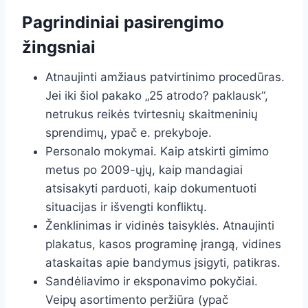
Pagrindiniai pasirengimo
žingsniai
Atnaujinti amžiaus patvirtinimo procedūras.
Jei iki šiol pakako „25 atrodo? paklausk“,
netrukus reikės tvirtesnių skaitmeninių
sprendimų, ypač e. prekyboje.
Personalo mokymai. Kaip atskirti gimimo
metus po 2009-ųjų, kaip mandagiai
atsisakyti parduoti, kaip dokumentuoti
situacijas ir išvengti konfliktų.
Ženklinimas ir vidinės taisyklės. Atnaujinti
plakatus, kasos programinę įrangą, vidines
ataskaitas apie bandymus įsigyti, patikras.
Sandėliavimo ir eksponavimo pokyčiai.
Veipų asortimento peržiūra (ypač