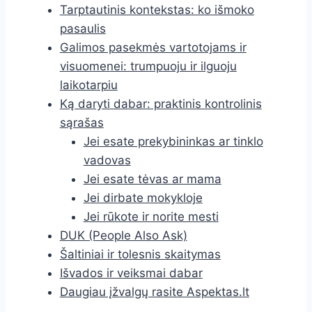
Tarptautinis kontekstas: ko išmoko
pasaulis
Galimos pasekmės vartotojams ir
visuomenei: trumpuoju ir ilguoju
laikotarpiu
Ką daryti dabar: praktinis kontrolinis
sąrašas
Jei esate prekybininkas ar tinklo
vadovas
Jei esate tėvas ar mama
Jei dirbate mokykloje
Jei rūkote ir norite mesti
DUK (People Also Ask)
Šaltiniai ir tolesnis skaitymas
Išvados ir veiksmai dabar
Daugiau įžvalgų rasite Aspektas.lt