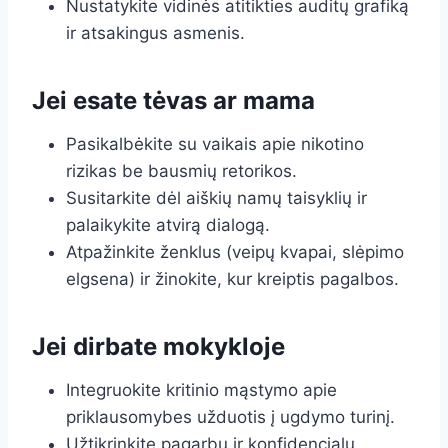
Nustatykite vidinės atitikties auditų grafiką
ir atsakingus asmenis.
Jei esate tėvas ar mama
Pasikalbėkite su vaikais apie nikotino
rizikas be bausmių retorikos.
Susitarkite dėl aiškių namų taisyklių ir
palaikykite atvirą dialogą.
Atpažinkite ženklus (veipų kvapai, slėpimo
elgsena) ir žinokite, kur kreiptis pagalbos.
Jei dirbate mokykloje
Integruokite kritinio mąstymo apie
priklausomybes užduotis į ugdymo turinį.
Užtikrinkite pagarbų ir konfidencialų