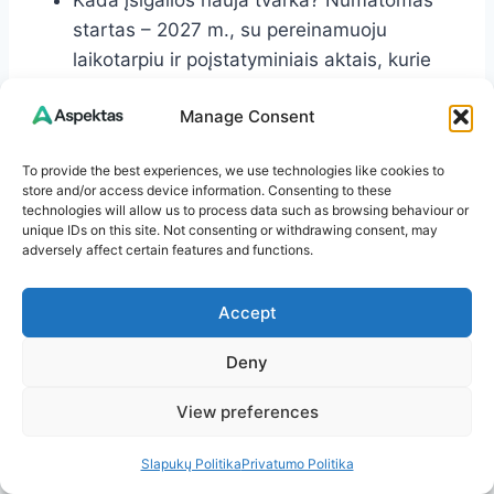
Kada įsigalios nauja tvarka? Numatomas
startas – 2027 m., su pereinamuoju
laikotarpiu ir poįstatyminiais aktais, kurie
detalizuos įgyvendinimą.
Manage Consent
Ar visiškai uždraus elektronines cigaretes?
Ne. Ketinama uždrausti vienkartinius
To provide the best experiences, we use technologies like cookies to
veipus ir griežtai riboti skonius, pakuotes,
store and/or access device information. Consenting to these
reklamą bei pardavimą nepilnamečiams.
technologies will allow us to process data such as browsing behaviour or
unique IDs on this site. Not consenting or withdrawing consent, may
Suaugusiems skirtos, reguliuojamos
adversely affect certain features and functions.
priemonės (ne vienkartinės) išliks.
Ar po 2009 m. gimę asmenys galės įsigyti
Accept
tabaką, kai taps pilnamečiais? Ne. Jie
legaliai tabako gaminių įsigyti negalės
Deny
niekada – toks ir yra „nerūkančios kartos“
View preferences
modelio tikslas.
Ar tai pažeidžia suaugusiųjų teises? Tie,
Slapukų Politika
Privatumo Politika
kurie gimė iki 2009 m., teises išsaugo.