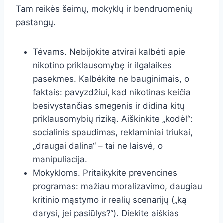
Tam reikės šeimų, mokyklų ir bendruomenių
pastangų.
Tėvams. Nebijokite atvirai kalbėti apie
nikotino priklausomybę ir ilgalaikes
pasekmes. Kalbėkite ne bauginimais, o
faktais: pavyzdžiui, kad nikotinas keičia
besivystančias smegenis ir didina kitų
priklausomybių riziką. Aiškinkite „kodėl“:
socialinis spaudimas, reklaminiai triukai,
„draugai dalina“ – tai ne laisvė, o
manipuliacija.
Mokykloms. Pritaikykite prevencines
programas: mažiau moralizavimo, daugiau
kritinio mąstymo ir realių scenarijų („ką
darysi, jei pasiūlys?“). Diekite aiškias