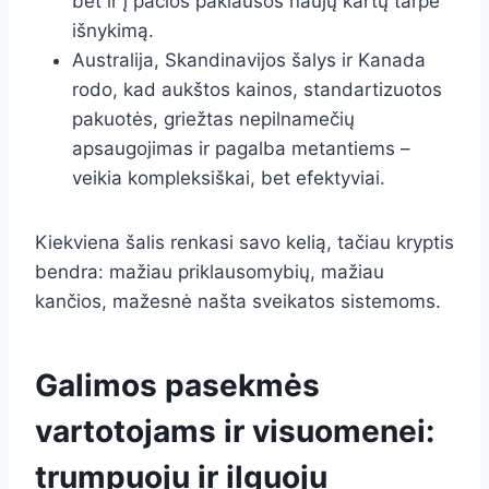
bet ir į pačios paklausos naujų kartų tarpe
išnykimą.
Australija, Skandinavijos šalys ir Kanada
rodo, kad aukštos kainos, standartizuotos
pakuotės, griežtas nepilnamečių
apsaugojimas ir pagalba metantiems –
veikia kompleksiškai, bet efektyviai.
Kiekviena šalis renkasi savo kelią, tačiau kryptis
bendra: mažiau priklausomybių, mažiau
kančios, mažesnė našta sveikatos sistemoms.
Galimos pasekmės
vartotojams ir visuomenei:
trumpuoju ir ilguoju