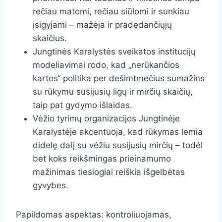
rečiau matomi, rečiau siūlomi ir sunkiau
įsigyjami – mažėja ir pradedančiųjų
skaičius.
Jungtinės Karalystės sveikatos institucijų
modeliavimai rodo, kad „nerūkančios
kartos“ politika per dešimtmečius sumažins
su rūkymu susijusių ligų ir mirčių skaičių,
taip pat gydymo išlaidas.
Vėžio tyrimų organizacijos Jungtinėje
Karalystėje akcentuoja, kad rūkymas lemia
didelę dalį su vėžiu susijusių mirčių – todėl
bet koks reikšmingas prieinamumo
mažinimas tiesiogiai reiškia išgelbėtas
gyvybes.
Papildomas aspektas: kontroliuojamas,