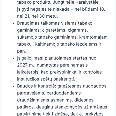
tabako produktų Jungtinėje Karalystėje
įsigyti negalėsite niekada – nei būdami 18,
nei 21, nei 30 metų.
Draudimas taikomas visiems tabako
gaminiams: cigaretėms, cigarams,
sukamojo tabako gaminiams, kramtomajam
tabakui, kaitinamojo tabako lazdelėms ir
pan.
Įsigaliojimas: planuojamas startas nuo
2027 m., numatytas pereinamasis
laikotarpis, kad prekybininkai ir kontrolės
institucijos spėtų pasirengti.
Baudos ir kontrolė: griežtesnės nuobaudos
pardavėjams, parduodantiems
draudžiamiems asmenims, didesnės
patikros, daugiau atsakomybės už amžiaus
patvirtinimą tiek fizinėse, tiek e. prekybos