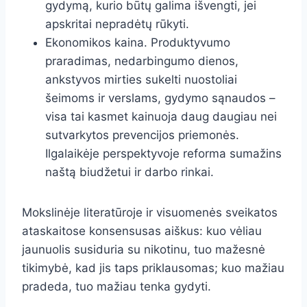
gydymą, kurio būtų galima išvengti, jei
apskritai nepradėtų rūkyti.
Ekonomikos kaina. Produktyvumo
praradimas, nedarbingumo dienos,
ankstyvos mirties sukelti nuostoliai
šeimoms ir verslams, gydymo sąnaudos –
visa tai kasmet kainuoja daug daugiau nei
sutvarkytos prevencijos priemonės.
Ilgalaikėje perspektyvoje reforma sumažins
naštą biudžetui ir darbo rinkai.
Mokslinėje literatūroje ir visuomenės sveikatos
ataskaitose konsensusas aiškus: kuo vėliau
jaunuolis susiduria su nikotinu, tuo mažesnė
tikimybė, kad jis taps priklausomas; kuo mažiau
pradeda, tuo mažiau tenka gydyti.