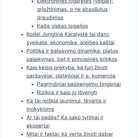
Elektroninės cigaretės (veipai):
griežtinimas, o ne absoliutus
draudimas
Kada viskas įsigalios
Kodėl Jungtinė Karalystė tai daro:
sveikata, ekonomika, ateities kaštai
Politika ir balsavimo dinamika: platus
palaikymas, bet ir principinės kritikos
Kaip keisis prekyba: ką turi žinoti
pardavėjai, platintojai ir e. komercija
Pagrindiniai pasirengimo žingsniai
Rizikos ir kaip jų išvengti
Ką tai reiškia jaunimui, tėvams ir
mokykloms
Ar tai padės? Ką sako tyrimai ir
ekspertai
Mitai ir faktai: ką verta žinoti dabar