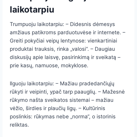
laikotarpiu
Trumpuoju laikotarpiu: – Didesnis dėmesys
amžiaus patikroms parduotuvėse ir internete. –
Greiti pokyčiai veipų lentynose: vienkartiniai
produktai trauksis, rinka „valosi“. – Daugiau
diskusijų apie laisvę, pasirinkimą ir sveikatą –
prie kasų, namuose, mokyklose.
Ilguoju laikotarpiu: – Mažiau pradedančiųjų
rūkyti ir veipinti, ypač tarp paauglių. – Mažesnė
rūkymo našta sveikatos sistemai – mažiau
vėžio, širdies ir plaučių ligų. – Kultūrinis
poslinkis: rūkymas nebe „norma“, o istorinis
reliktas.