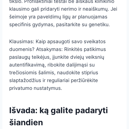
tikslo. Profilaktiniai testai be aiškaus klinikinio
klausimo gali pridaryti nerimo ir neaiškumų. Jei
šeimoje yra paveldimų ligų ar planuojamas
specifinis gydymas, pasitarkite su genetiku.
Klausimas: Kaip apsaugoti savo sveikatos
duomenis? Atsakymas: Rinkitės patikimus
paslaugų teikėjus, įjunkite dviejų veiksnių
autentifikavimą, ribokite dalijimąsi su
trečiosiomis šalimis, naudokite stiprius
slaptažodžius ir reguliariai peržiūrėkite
privatumo nustatymus.
Išvada: ką galite padaryti
šiandien