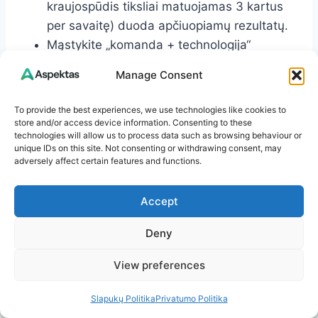
kraujospūdis tiksliai matuojamas 3 kartus
per savaitę) duoda apčiuopiamų rezultatų.
Mąstykite „komanda + technologija“
Technologijos yra priemonė, o ne tikslas.
Manage Consent
Geriausi sprendimai gimsta, kai jos papildo
gydytojo patirtį ir jūsų pačių žinias apie
To provide the best experiences, we use technologies like cookies to
save.
store and/or access device information. Consenting to these
technologies will allow us to process data such as browsing behaviour or
unique IDs on this site. Not consenting or withdrawing consent, may
adversely affect certain features and functions.
Pastaba: Ši informacija yra bendro pobūdžio ir
nepakeičia individualios gydytojo konsultacijos.
Accept
Dėl diagnozės ar gydymo visada kreipkitės į
sveikatos specialistą.
Deny
Šaltinių gairės ir tolesni skaitymai: – Pasaulio
View preferences
sveikatos organizacijos rekomendacijos dėl
Slapukų Politika
Privatumo Politika
dirbtinio intelekto taikymo sveikatoje (etikos,