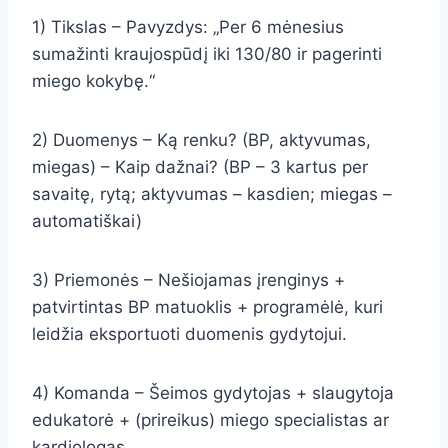
1) Tikslas – Pavyzdys: „Per 6 mėnesius
sumažinti kraujospūdį iki 130/80 ir pagerinti
miego kokybę.“
2) Duomenys – Ką renku? (BP, aktyvumas,
miegas) – Kaip dažnai? (BP – 3 kartus per
savaitę, rytą; aktyvumas – kasdien; miegas –
automatiškai)
3) Priemonės – Nešiojamas įrenginys +
patvirtintas BP matuoklis + programėlė, kuri
leidžia eksportuoti duomenis gydytojui.
4) Komanda – Šeimos gydytojas + slaugytoja
edukatorė + (prireikus) miego specialistas ar
kardiologas.