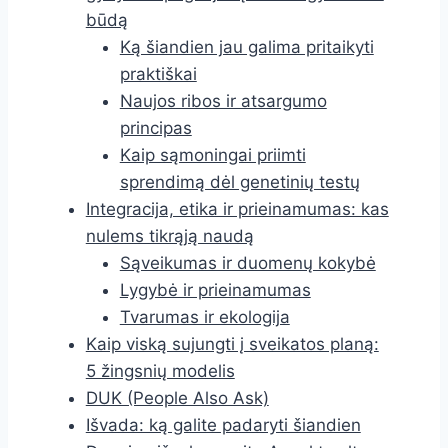
būdą
Ką šiandien jau galima pritaikyti
praktiškai
Naujos ribos ir atsargumo
principas
Kaip sąmoningai priimti
sprendimą dėl genetinių testų
Integracija, etika ir prieinamumas: kas
nulems tikrąją naudą
Sąveikumas ir duomenų kokybė
Lygybė ir prieinamumas
Tvarumas ir ekologija
Kaip viską sujungti į sveikatos planą:
5 žingsnių modelis
DUK (People Also Ask)
Išvada: ką galite padaryti šiandien