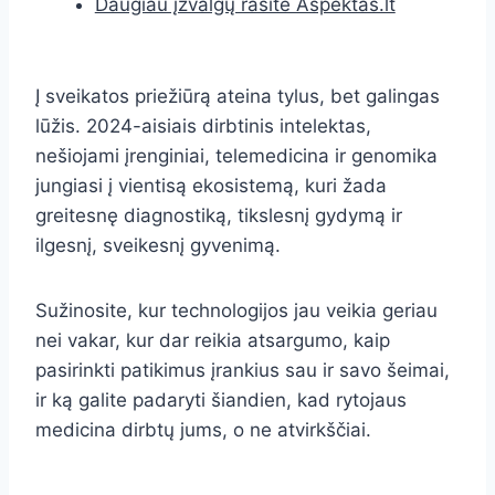
Daugiau įžvalgų rasite Aspektas.lt
Į sveikatos priežiūrą ateina tylus, bet galingas
lūžis. 2024-aisiais dirbtinis intelektas,
nešiojami įrenginiai, telemedicina ir genomika
jungiasi į vientisą ekosistemą, kuri žada
greitesnę diagnostiką, tikslesnį gydymą ir
ilgesnį, sveikesnį gyvenimą.
Sužinosite, kur technologijos jau veikia geriau
nei vakar, kur dar reikia atsargumo, kaip
pasirinkti patikimus įrankius sau ir savo šeimai,
ir ką galite padaryti šiandien, kad rytojaus
medicina dirbtų jums, o ne atvirkščiai.