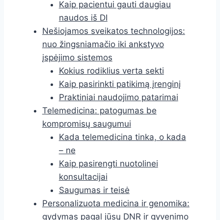
Kaip pacientui gauti daugiau
naudos iš DI
Nešiojamos sveikatos technologijos:
nuo žingsniamačio iki ankstyvo
įspėjimo sistemos
Kokius rodiklius verta sekti
Kaip pasirinkti patikimą įrenginį
Praktiniai naudojimo patarimai
Telemedicina: patogumas be
kompromisų saugumui
Kada telemedicina tinka, o kada
– ne
Kaip pasirengti nuotolinei
konsultacijai
Saugumas ir teisė
Personalizuota medicina ir genomika:
gydymas pagal jūsų DNR ir gyvenimo