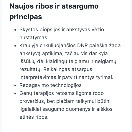
Naujos ribos ir atsargumo
principas
Skystos biopsijos ir ankstyvas vėžio
nustatymas
Kraujyje cirkuliuojančios DNR paieška žada
ankstyvą aptikimą, tačiau vis dar kyla
iššūkių dėl klaidingų teigiamų ir neigiamų
rezultatų. Reikalingas atsargus
interpretavimas ir patvirtinantys tyrimai.
Redagavimo technologijos
Genų terapijos retosms ligoms rodo
proveržius, bet plačiam taikymui būtini
ilgalaikiai saugumo duomenys ir aiškios
etinės ribos.