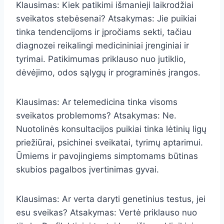
Klausimas: Kiek patikimi išmanieji laikrodžiai
sveikatos stebėsenai? Atsakymas: Jie puikiai
tinka tendencijoms ir įpročiams sekti, tačiau
diagnozei reikalingi medicininiai įrenginiai ir
tyrimai. Patikimumas priklauso nuo jutiklio,
dėvėjimo, odos sąlygų ir programinės įrangos.
Klausimas: Ar telemedicina tinka visoms
sveikatos problemoms? Atsakymas: Ne.
Nuotolinės konsultacijos puikiai tinka lėtinių ligų
priežiūrai, psichinei sveikatai, tyrimų aptarimui.
Ūmiems ir pavojingiems simptomams būtinas
skubios pagalbos įvertinimas gyvai.
Klausimas: Ar verta daryti genetinius testus, jei
esu sveikas? Atsakymas: Vertė priklauso nuo