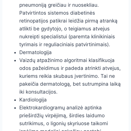
pneumoniją greičiau ir nuosekliau.
Patvirtintos sistemos diabetinės
retinopatijos patikrai leidžia pirmą atranką
atlikti be gydytojo, o teigiamus atvejus
nukreipti specialistui (paremta klinikiniais
tyrimais ir reguliaciniais patvirtinimais).
Dermatologija
Vaizdų atpažinimo algoritmai klasifikuoja
odos pažeidimus ir padeda atrinkti atvejus,
kuriems reikia skubaus įvertinimo. Tai ne
pakeičia dermatologą, bet sutrumpina laiką
iki konsultacijos.
Kardiologija
Elektrokardiogramų analizė aptinka
prieširdžių virpėjimą, širdies laidumo
sutrikimus, o ligonių skyriuose taikomi