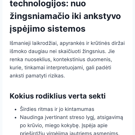
technologijos: nuo
žingsniamačio iki ankstyvo
įspėjimo sistemos
Išmanieji laikrodžiai, apyrankės ir krūtinės diržai
išmoko daugiau nei skaičiuoti žingsnius. Jie
renka nuoseklius, kontekstinius duomenis,
kurie, tinkamai interpretuojami, gali padėti
anksti pamatyti rizikas.
Kokius rodiklius verta sekti
Širdies ritmas ir jo kintamumas
Naudinga įvertinant streso lygį, atsigavimą
po krūvio, miego kokybę. Įspėja apie
prieširdžių virpėjimą jautriems asmenims.