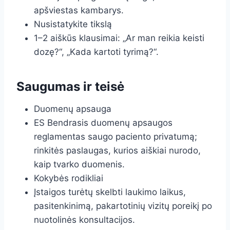
apšviestas kambarys.
Nusistatykite tikslą
1–2 aiškūs klausimai: „Ar man reikia keisti
dozę?“, „Kada kartoti tyrimą?“.
Saugumas ir teisė
Duomenų apsauga
ES Bendrasis duomenų apsaugos
reglamentas saugo paciento privatumą;
rinkitės paslaugas, kurios aiškiai nurodo,
kaip tvarko duomenis.
Kokybės rodikliai
Įstaigos turėtų skelbti laukimo laikus,
pasitenkinimą, pakartotinių vizitų poreikį po
nuotolinės konsultacijos.