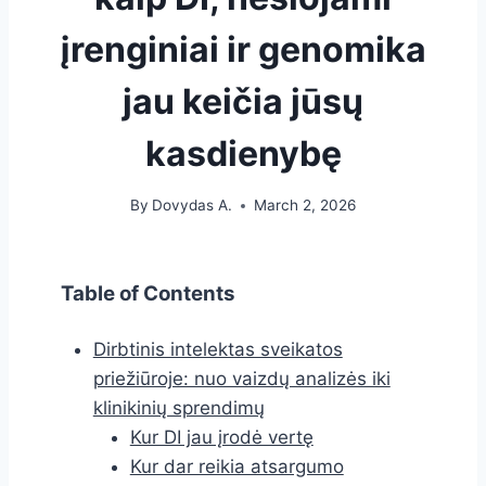
įrenginiai ir genomika
jau keičia jūsų
kasdienybę
By
Dovydas A.
March 2, 2026
Table of Contents
Dirbtinis intelektas sveikatos
priežiūroje: nuo vaizdų analizės iki
klinikinių sprendimų
Kur DI jau įrodė vertę
Kur dar reikia atsargumo