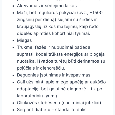
Aktyvumas ir sėdėjimo laikas
Maži, bet reguliarūs pokyčiai (pvz., +1500
žingsnių per dieną) siejami su širdies ir
kraujagyslių rizikos mažėjimu, kaip rodo
didelės apimties kohortiniai tyrimai.
Miegas
Trukmė, fazės ir nubudimai padeda
suprasti, kodėl trūksta energijos ar blogėja
nuotaika. Išvados turėtų būti derinamos su
pojūčiais ir dienoraščiu.
Deguonies įsotinimas ir kvėpavimas
Gali užsiminti apie miego apnėją ar aukščio
adaptaciją, bet galutinė diagnozė – tik po
laboratorinių tyrimų.
Gliukozės stebėsena (nuolatiniai jutikliai)
Sergant diabetu – standarto dalis.