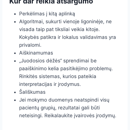
Kur dar reikia atsargumo
Perkėlimas į kitą aplinką
Algoritmai, sukurti vienoje ligoninėje, ne
visada taip pat tiksliai veikia kitoje.
Kokybės patikra ir lokalus validavimas yra
privalomi.
Aiškinamumas
„Juodosios dėžės“ sprendimai be
paaiškinimo kelia pasitikėjimo problemų.
Rinkitės sistemas, kurios pateikia
interpretacijas ir įrodymus.
Šališkumas
Jei mokymo duomenys neatspindi visų
pacientų grupių, rezultatai gali būti
neteisingi. Reikalaukite įvairovės įrodymų.