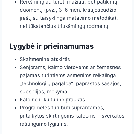
Reikšmingiau turėti mažiau, bet patikimų
duomenų (pvz., 3–6 mėn. kraujospūdžio
įrašų su taisyklinga matavimo metodika),
nei tūkstančius triukšmingų rodmenų.
Lygybė ir prieinamumas
Skaitmeninė atskirtis
Senjorams, kaimo vietovėms ar žemesnes
pajamas turintiems asmenims reikalinga
„technologijų pagalba“: paprastos sąsajos,
subsidijos, mokymai.
Kalbinė ir kultūrinė įtrauktis
Programėlės turi būti suprantamos,
pritaikytos skirtingoms kalboms ir sveikatos
raštingumo lygiams.