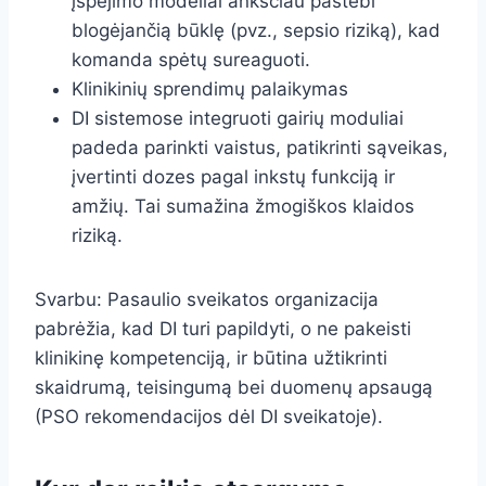
įspėjimo modeliai anksčiau pastebi
blogėjančią būklę (pvz., sepsio riziką), kad
komanda spėtų sureaguoti.
Klinikinių sprendimų palaikymas
DI sistemose integruoti gairių moduliai
padeda parinkti vaistus, patikrinti sąveikas,
įvertinti dozes pagal inkstų funkciją ir
amžių. Tai sumažina žmogiškos klaidos
riziką.
Svarbu: Pasaulio sveikatos organizacija
pabrėžia, kad DI turi papildyti, o ne pakeisti
klinikinę kompetenciją, ir būtina užtikrinti
skaidrumą, teisingumą bei duomenų apsaugą
(PSO rekomendacijos dėl DI sveikatoje).