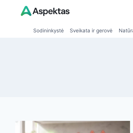
Skip
to
content
Sodininkystė
Sveikata ir gerovė
Natūr