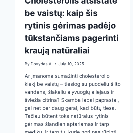
Cholesterolis atsistatė
be vaistų: kaip šis
rytinis gėrimas padėjo
tūkstančiams pagerinti
kraują natūraliai
By
Dovydas A.
July 10, 2025
Ar įmanoma sumažinti cholesterolio
kiekį be vaistų – tiesiog su puodeliu šilto
vandens, šlakeliu alyvuogių aliejaus ir
šviežia citrina? Skamba labai paprastai,
gal net per daug gerai, kad būtų tiesa.
Tačiau būtent toks natūralus rytinis
gėrimas šiandien aptariamas ir tarp
medikų, ir tarp tų, kurie nori pasirūpinti