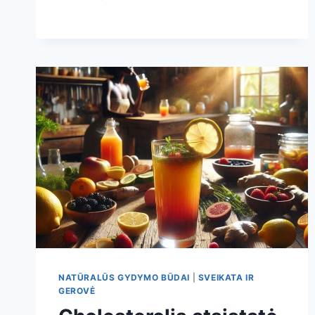
KENKSMINGAS
ALIEJUS
KASDIENAI:
KURĮ
RINKTIS
KEPIMUI,
SALOTOMS
IR
SVEIKESNEI
VIRTUVEI
NATŪRALŪS GYDYMO BŪDAI
|
SVEIKATA IR
GEROVĖ