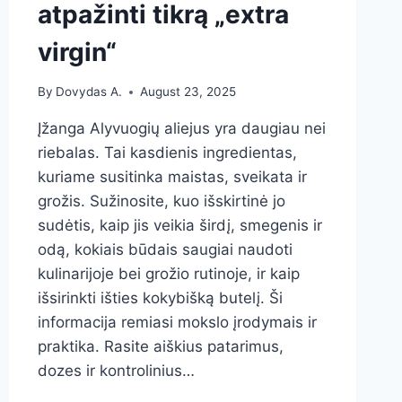
atpažinti tikrą „extra
virgin“
By
Dovydas A.
August 23, 2025
Įžanga Alyvuogių aliejus yra daugiau nei
riebalas. Tai kasdienis ingredientas,
kuriame susitinka maistas, sveikata ir
grožis. Sužinosite, kuo išskirtinė jo
sudėtis, kaip jis veikia širdį, smegenis ir
odą, kokiais būdais saugiai naudoti
kulinarijoje bei grožio rutinoje, ir kaip
išsirinkti išties kokybišką butelį. Ši
informacija remiasi mokslo įrodymais ir
praktika. Rasite aiškius patarimus,
dozes ir kontrolinius…