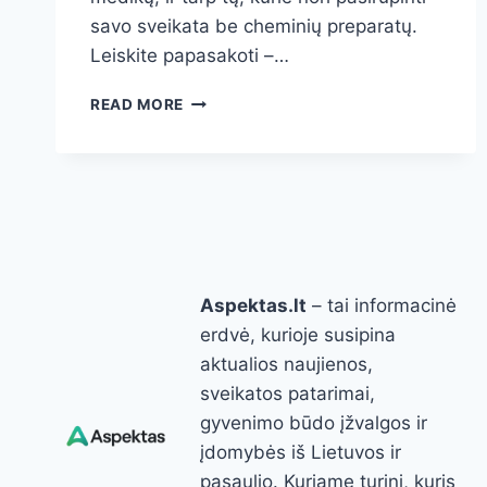
savo sveikata be cheminių preparatų.
Leiskite papasakoti –…
CHOLESTEROLIS
READ MORE
ATSISTATĖ
BE
VAISTŲ:
KAIP
ŠIS
RYTINIS
GĖRIMAS
PADĖJO
Aspektas.lt
– tai informacinė
TŪKSTANČIAMS
PAGERINTI
erdvė, kurioje susipina
KRAUJĄ
aktualios naujienos,
NATŪRALIAI
sveikatos patarimai,
gyvenimo būdo įžvalgos ir
įdomybės iš Lietuvos ir
pasaulio. Kuriame turinį, kuris