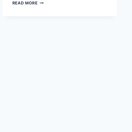
ALYVUOGIŲ
READ MORE
ALIEJUS
BE
PASLAPČIŲ:
PATVIRTINTA
NAUDA
SVEIKATAI,
GROŽIUI
IR
VIRTUVEI
+
KAIP
ATPAŽINTI
TIKRĄ
„EXTRA
VIRGIN“