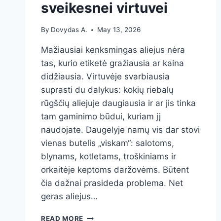
sveikesnei virtuvei
By
Dovydas A.
May 13, 2026
Mažiausiai kenksmingas aliejus nėra
tas, kurio etiketė gražiausia ar kaina
didžiausia. Virtuvėje svarbiausia
suprasti du dalykus: kokių riebalų
rūgščių aliejuje daugiausia ir ar jis tinka
tam gaminimo būdui, kuriam jį
naudojate. Daugelyje namų vis dar stovi
vienas butelis „viskam“: salotoms,
blynams, kotletams, troškiniams ir
orkaitėje keptoms daržovėms. Būtent
čia dažnai prasideda problema. Net
geras aliejus…
MAŽIAUSIAI
READ MORE