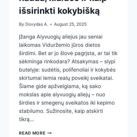
išsirinkti kokybišką
By
Dovydas A.
August 25, 2025
Įžanga Alyvuogių aliejus jau seniai
laikomas Viduržemio jūros dietos
širdimi. Bet ar jo šlovė pagrįsta, ar tai tik
sėkminga rinkodara? Atsakymas – slypi
butelyje: sudėtis, polifenoliai ir kokybės
skirtumai lemia realų poveikį sveikatai.
Šiame gide apžvelgiama, ką sako
mokslas apie alyvuogių aliejų – nuo
širdies ir smegenų sveikatos iki kepimo
stabilumo. Sužinosite, kaip atskirti
tikrą…
ALYVUOGIŲ
READ MORE