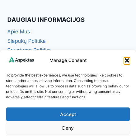
DAUGIAU INFORMACIJOS
Apie Mus
Slapukų Politika
Privatumo Politika
Redakcinė politika + Klaidų taisymo politika
Manage Consent
Reklamos ir partnerystės politika
To provide the best experiences, we use technologies like cookies to
Atsakomybės apribojimas (Disclaimer)
store and/or access device information. Consenting to these
technologies will allow us to process data such as browsing behaviour or
Naudojimosi taisyklės (Terms of Service)
unique IDs on this site. Not consenting or withdrawing consent, may
Kontaktai
adversely affect certain features and functions.
Accept
Deny