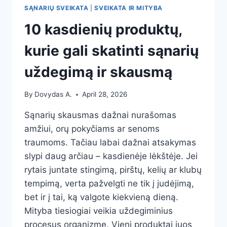
SĄNARIŲ SVEIKATA
|
SVEIKATA IR MITYBA
10 kasdienių produktų,
kurie gali skatinti sąnarių
uždegimą ir skausmą
By
Dovydas A.
April 28, 2026
Sąnarių skausmas dažnai nurašomas
amžiui, orų pokyčiams ar senoms
traumoms. Tačiau labai dažnai atsakymas
slypi daug arčiau – kasdienėje lėkštėje. Jei
rytais juntate stingimą, pirštų, kelių ar klubų
tempimą, verta pažvelgti ne tik į judėjimą,
bet ir į tai, ką valgote kiekvieną dieną.
Mityba tiesiogiai veikia uždegiminius
procesus organizme. Vieni produktai juos