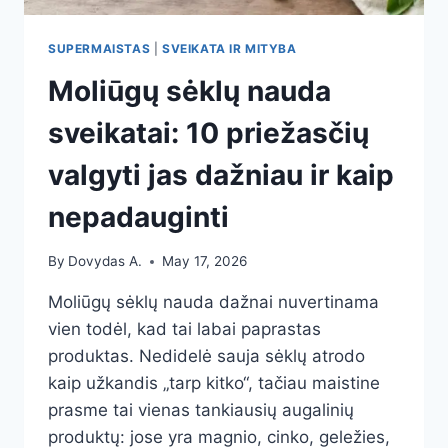
SUPERMAISTAS
|
SVEIKATA IR MITYBA
Moliūgų sėklų nauda
sveikatai: 10 priežasčių
valgyti jas dažniau ir kaip
nepadauginti
By
Dovydas A.
May 17, 2026
Moliūgų sėklų nauda dažnai nuvertinama
vien todėl, kad tai labai paprastas
produktas. Nedidelė sauja sėklų atrodo
kaip užkandis „tarp kitko“, tačiau maistine
prasme tai vienas tankiausių augalinių
produktų: jose yra magnio, cinko, geležies,