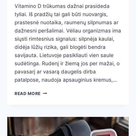
Vitamino D trūkumas dažnai prasideda
tyliai. Iš pradžių tai gali būti nuovargis,
prastesnė nuotaika, raumenų silpnumas ar
dažnesni peršalimai. Vėliau organizmas ima
siųsti rimtesnius signalus: silpnėja kaulai,
didėja lūžių rizika, gali blogėti bendra
savijauta. Lietuvoje pasikliauti vien saule
sudėtinga. Rudenį ir žiemą jos per mažai, o
pavasarį ar vasarą daugelis dirba
patalpose, naudoja apsauginius kremus,…
MAISTAS
READ MORE
SU
VITAMINU
D:
PRODUKTAI,
KURIE
ŽIEMĄ