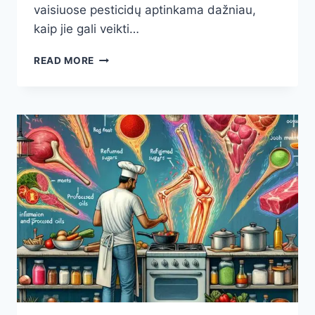
vaisiuose pesticidų aptinkama dažniau,
kaip jie gali veikti…
KURIUOSE
READ MORE
VAISIUOSE
PESTICIDŲ
DAUGIAUSIA:
KĄ
RODO
TYRIMAI
IR
KAIP
APSAUGOTI
SAVO
SVEIKATĄ