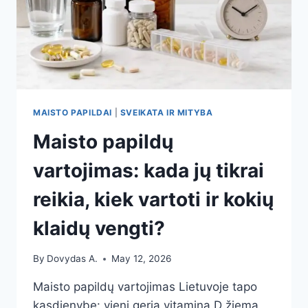
NEMALONŲ
DISKOMFORTĄ
MAISTO PAPILDAI
|
SVEIKATA IR MITYBA
Maisto papildų
vartojimas: kada jų tikrai
reikia, kiek vartoti ir kokių
klaidų vengti?
By
Dovydas A.
May 12, 2026
Maisto papildų vartojimas Lietuvoje tapo
kasdienybe: vieni geria vitaminą D žiemą,