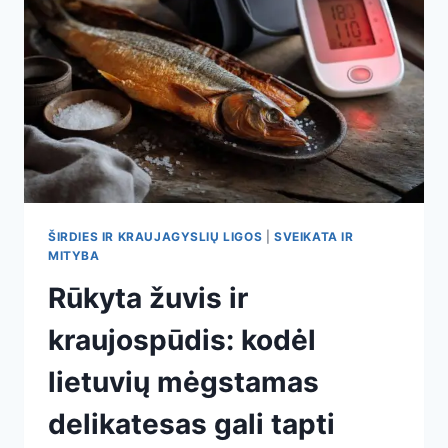
GALI
BŪTI
PATIKIMESNI
UŽ
SAULĘ
ŠIRDIES IR KRAUJAGYSLIŲ LIGOS
|
SVEIKATA IR
MITYBA
Rūkyta žuvis ir
kraujospūdis: kodėl
lietuvių mėgstamas
delikatesas gali tapti