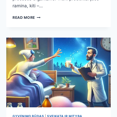
ramina, kiti –…
10
READ MORE
KASDIENIŲ
PRODUKTŲ,
KURIE
GALI
SKATINTI
SĄNARIŲ
UŽDEGIMĄ
IR
SKAUSMĄ
GYVENIMO BŪDAS
|
SVEIKATA IR MITYBA