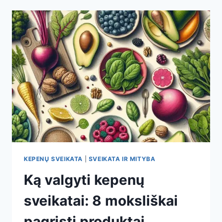
KRAUJOSPŪDIS:
KODĖL
LIETUVIŲ
MĖGSTAMAS
DELIKATESAS
GALI
TAPTI
RIZIKA
ŠIRDŽIAI
KEPENŲ SVEIKATA
|
SVEIKATA IR MITYBA
Ką valgyti kepenų
sveikatai: 8 moksliškai
pagrįsti produktai,