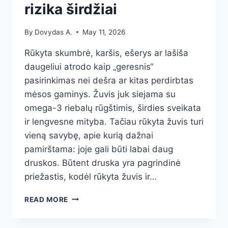
rizika širdžiai
By
Dovydas A.
May 11, 2026
Rūkyta skumbrė, karšis, ešerys ar lašiša
daugeliui atrodo kaip „geresnis“
pasirinkimas nei dešra ar kitas perdirbtas
mėsos gaminys. Žuvis juk siejama su
omega-3 riebalų rūgštimis, širdies sveikata
ir lengvesne mityba. Tačiau rūkyta žuvis turi
vieną savybę, apie kurią dažnai
pamirštama: joje gali būti labai daug
druskos. Būtent druska yra pagrindinė
priežastis, kodėl rūkyta žuvis ir…
RŪKYTA
READ MORE
ŽUVIS
IR