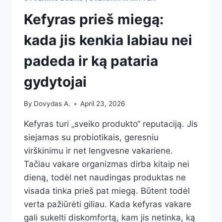
Kefyras prieš miegą:
kada jis kenkia labiau nei
padeda ir ką pataria
gydytojai
By
Dovydas A.
April 23, 2026
Kefyras turi „sveiko produkto“ reputaciją. Jis
siejamas su probiotikais, geresniu
virškinimu ir net lengvesne vakariene.
Tačiau vakare organizmas dirba kitaip nei
dieną, todėl net naudingas produktas ne
visada tinka prieš pat miegą. Būtent todėl
verta pažiūrėti giliau. Kada kefyras vakare
gali sukelti diskomfortą, kam jis netinka, ką