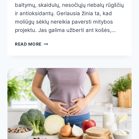
baltymų, skaidulų, nesočiųjų riebalų rūgščių
ir antioksidantų. Geriausia žinia ta, kad
moliūgų sėklų nereikia paversti mitybos
projektu. Jas galima užberti ant košės,…
MOLIŪGŲ
READ MORE
SĖKLŲ
NAUDA
SVEIKATAI:
10
PRIEŽASČIŲ
VALGYTI
JAS
DAŽNIAU
IR
KAIP
NEPADAUGINTI