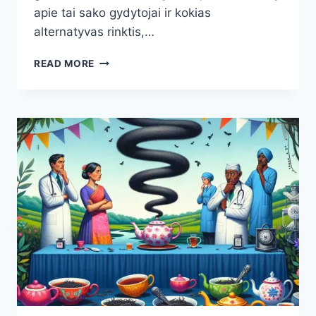
apie tai sako gydytojai ir kokias
alternatyvas rinktis,…
KEFYRAS
READ MORE
PRIEŠ
MIEGĄ:
KADA
JIS
KENKIA
LABIAU
NEI
PADEDA
IR
KĄ
PATARIA
GYDYTOJAI