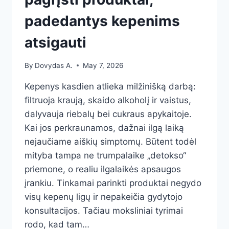
padedantys kepenims
atsigauti
By
Dovydas A.
May 7, 2026
Kepenys kasdien atlieka milžinišką darbą:
filtruoja kraują, skaido alkoholį ir vaistus,
dalyvauja riebalų bei cukraus apykaitoje.
Kai jos perkraunamos, dažnai ilgą laiką
nejaučiame aiškių simptomų. Būtent todėl
mityba tampa ne trumpalaike „detokso“
priemone, o realiu ilgalaikės apsaugos
įrankiu. Tinkamai parinkti produktai negydo
visų kepenų ligų ir nepakeičia gydytojo
konsultacijos. Tačiau moksliniai tyrimai
rodo, kad tam…