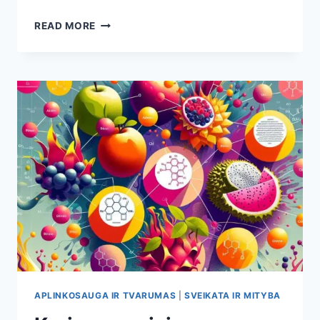
KĄ
READ MORE
VALGYTI
KEPENŲ
SVEIKATAI:
8
MOKSLIŠKAI
PAGRĮSTI
PRODUKTAI,
PADEDANTYS
KEPENIMS
ATSIGAUTI
APLINKOSAUGA IR TVARUMAS
|
SVEIKATA IR MITYBA