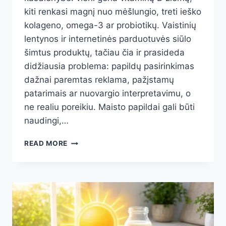
kiti renkasi magnį nuo mėšlungio, treti ieško
kolageno, omega-3 ar probiotikų. Vaistinių
lentynos ir internetinės parduotuvės siūlo
šimtus produktų, tačiau čia ir prasideda
didžiausia problema: papildų pasirinkimas
dažnai paremtas reklama, pažįstamų
patarimais ar nuovargio interpretavimu, o
ne realiu poreikiu. Maisto papildai gali būti
naudingi,…
MAISTO
READ MORE
PAPILDŲ
VARTOJIMAS:
KADA
JŲ
TIKRAI
REIKIA,
KIEK
VARTOTI