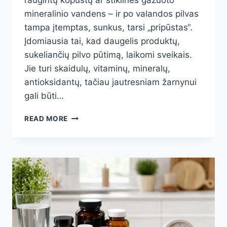
raugintų kopūstų ar stiklinės gazuoto
mineralinio vandens – ir po valandos pilvas
tampa įtemptas, sunkus, tarsi „pripūstas“.
Įdomiausia tai, kad daugelis produktų,
sukeliančių pilvo pūtimą, laikomi sveikais.
Jie turi skaidulų, vitaminų, mineralų,
antioksidantų, tačiau jautresniam žarnynui
gali būti…
MAISTO
READ MORE
PRODUKTAI,
NUO
KURIŲ
PUČIA
PILVĄ:
SVEIKI
PASIRINKIMAI,
KURIE
GALI
SUKELTI