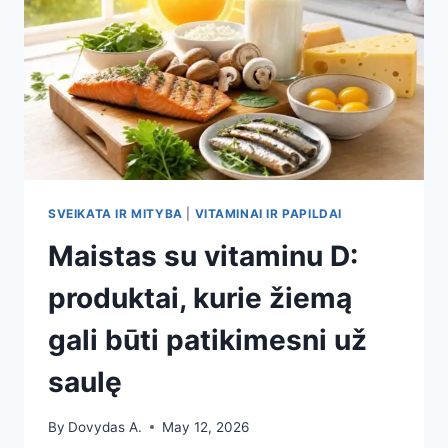
IR
KOKIŲ
KLAIDŲ
VENGTI?
SVEIKATA IR MITYBA
|
VITAMINAI IR PAPILDAI
Maistas su vitaminu D:
produktai, kurie žiemą
gali būti patikimesni už
saulę
By
Dovydas A.
May 12, 2026