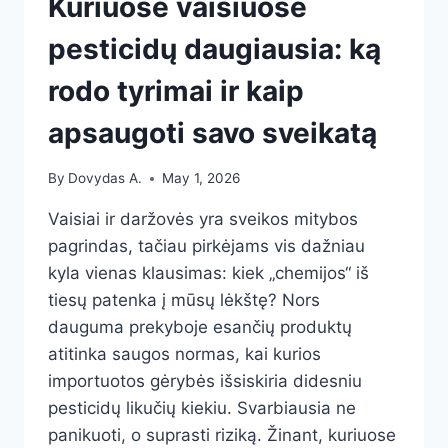
Kuriuose vaisiuose
pesticidų daugiausia: ką
rodo tyrimai ir kaip
apsaugoti savo sveikatą
By
Dovydas A.
May 1, 2026
Vaisiai ir daržovės yra sveikos mitybos
pagrindas, tačiau pirkėjams vis dažniau
kyla vienas klausimas: kiek „chemijos“ iš
tiesų patenka į mūsų lėkštę? Nors
dauguma prekyboje esančių produktų
atitinka saugos normas, kai kurios
importuotos gėrybės išsiskiria didesniu
pesticidų likučių kiekiu. Svarbiausia ne
panikuoti, o suprasti riziką. Žinant, kuriuose