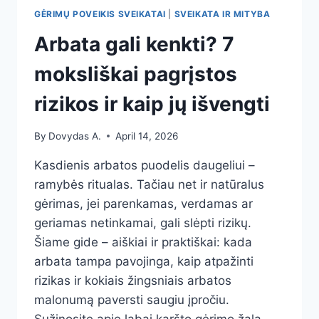
GĖRIMŲ POVEIKIS SVEIKATAI
|
SVEIKATA IR MITYBA
Arbata gali kenkti? 7
moksliškai pagrįstos
rizikos ir kaip jų išvengti
By
Dovydas A.
April 14, 2026
Kasdienis arbatos puodelis daugeliui –
ramybės ritualas. Tačiau net ir natūralus
gėrimas, jei parenkamas, verdamas ar
geriamas netinkamai, gali slėpti rizikų.
Šiame gide – aiškiai ir praktiškai: kada
arbata tampa pavojinga, kaip atpažinti
rizikas ir kokiais žingsniais arbatos
malonumą paversti saugiu įpročiu.
Sužinosite apie labai karšto gėrimo žalą