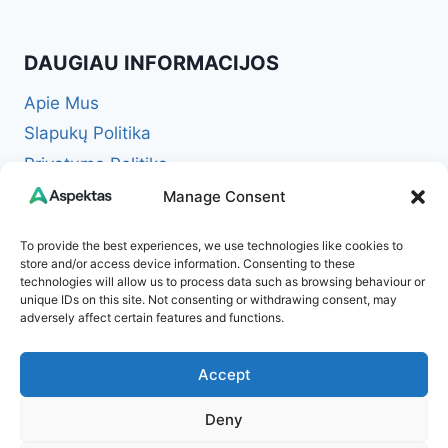
DAUGIAU INFORMACIJOS
Apie Mus
Slapukų Politika
Privatumo Politika
Redakcinė politika + Klaidų taisymo politika
Manage Consent
Reklamos ir partnerystės politika
To provide the best experiences, we use technologies like cookies to
Atsakomybės apribojimas (Disclaimer)
store and/or access device information. Consenting to these
technologies will allow us to process data such as browsing behaviour or
Naudojimosi taisyklės (Terms of Service)
unique IDs on this site. Not consenting or withdrawing consent, may
Kontaktai
adversely affect certain features and functions.
Accept
Deny