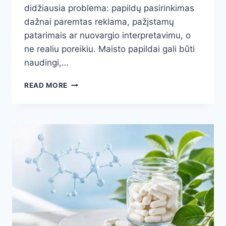
didžiausia problema: papildų pasirinkimas
dažnai paremtas reklama, pažįstamų
patarimais ar nuovargio interpretavimu, o
ne realiu poreikiu. Maisto papildai gali būti
naudingi,…
MAISTO
READ MORE
PAPILDŲ
VARTOJIMAS:
KADA
JŲ
TIKRAI
REIKIA,
KIEK
VARTOTI
IR
KOKIŲ
KLAIDŲ
VENGTI?