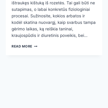
ištraukęs kištuką iš rozetės. Tai gali būti ne
sutapimas, o labai konkretūs fiziologiniai
procesai. Sužinosite, kokios arbatos ir
kodėl skatina nuovargį, kaip svarbus tampa
gėrimo laikas, ką reiškia taninai,
kraujospūdis ir diuretinis poveikis, bei…
KODĖL
READ MORE
PO
POPULIARIOS
ARBATOS
GALITE
JAUSTIS
IŠSEKĘ:
SVARBIAUSIOS
PRIEŽASTYS
IR
IŠMINTINGI
SPRENDIMAI