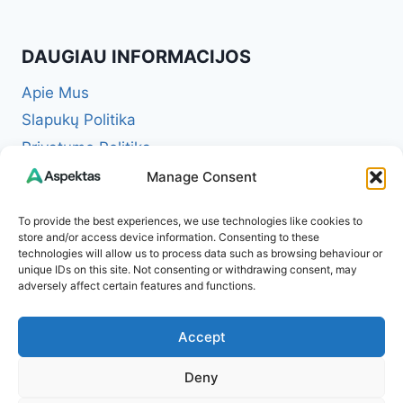
DAUGIAU INFORMACIJOS
Apie Mus
Slapukų Politika
Privatumo Politika
Redakcinė politika + Klaidų taisymo politika
Manage Consent
Reklamos ir partnerystės politika
To provide the best experiences, we use technologies like cookies to
Atsakomybės apribojimas (Disclaimer)
store and/or access device information. Consenting to these
technologies will allow us to process data such as browsing behaviour or
Naudojimosi taisyklės (Terms of Service)
unique IDs on this site. Not consenting or withdrawing consent, may
Kontaktai
adversely affect certain features and functions.
Accept
Deny