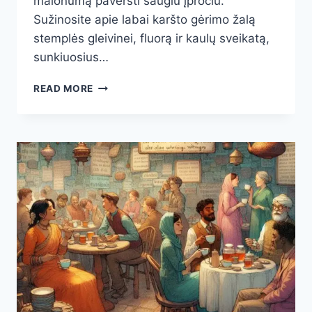
malonumą paversti saugiu įpročiu.
Sužinosite apie labai karšto gėrimo žalą
stemplės gleivinei, fluorą ir kaulų sveikatą,
sunkiuosius…
ARBATA
READ MORE
GALI
KENKTI?
7
MOKSLIŠKAI
PAGRĮSTOS
RIZIKOS
IR
KAIP
JŲ
IŠVENGTI