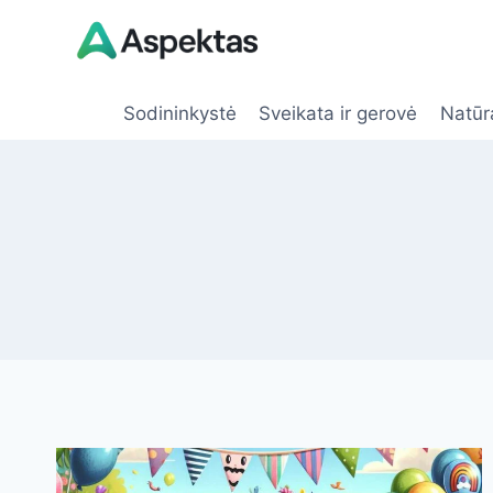
Skip
to
content
Sodininkystė
Sveikata ir gerovė
Natūr