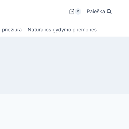
Paieška
0
 priežiūra
Natūralios gydymo priemonės