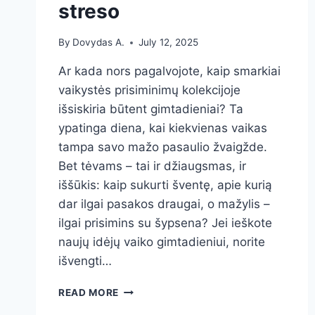
streso
By
Dovydas A.
July 12, 2025
Ar kada nors pagalvojote, kaip smarkiai
vaikystės prisiminimų kolekcijoje
išsiskiria būtent gimtadieniai? Ta
ypatinga diena, kai kiekvienas vaikas
tampa savo mažo pasaulio žvaigžde.
Bet tėvams – tai ir džiaugsmas, ir
iššūkis: kaip sukurti šventę, apie kurią
dar ilgai pasakos draugai, o mažylis –
ilgai prisimins su šypsena? Jei ieškote
naujų idėjų vaiko gimtadieniui, norite
išvengti…
NEPAMIRŠTAMOS
READ MORE
VAIKO