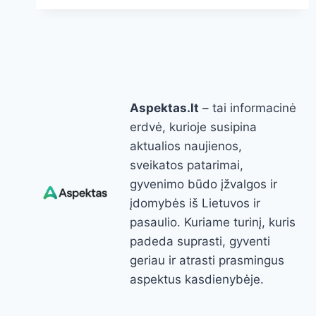
GIMTADIENIO
IDĖJOS:
DEKORACIJOS,
VAIŠĖS,
ŽAIDIMAI
IR
DOVANOS
Aspektas.lt
– tai informacinė
BE
STRESO
erdvė, kurioje susipina
aktualios naujienos,
sveikatos patarimai,
gyvenimo būdo įžvalgos ir
įdomybės iš Lietuvos ir
pasaulio. Kuriame turinį, kuris
padeda suprasti, gyventi
geriau ir atrasti prasmingus
aspektus kasdienybėje.