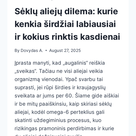
Sėklų aliejų dilema: kurie
kenkia širdžiai labiausiai
ir kokius rinktis kasdienai
By
Dovydas A.
August 27, 2025
Įprasta manyti, kad „augalinis“ reiškia
„sveikas“. Tačiau ne visi aliejai veikia
organizmą vienodai. Ypač svarbu tai
suprasti, jei rūpi širdies ir kraujagyslių
sveikata ar jums per 60. Šiame gide aiškiai
ir be mitų paaiškinsiu, kaip skiriasi sėklų
aliejai, kodėl omega-6 perteklius gali
skatinti uždegiminius procesus, kuo
rizikingas pramoninis perdirbimas ir kurie