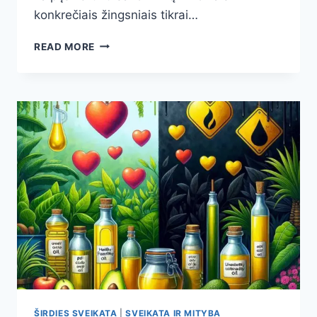
konkrečiais žingsniais tikrai…
BLOGASIS
READ MORE
CHOLESTEROLIS
(MTL):
NORMOS,
RIZIKOS
TIKSLAI
IR
VEIKSMINGI
BŪDAI
APSAUGOTI
ŠIRDĮ
ŠIRDIES SVEIKATA
|
SVEIKATA IR MITYBA