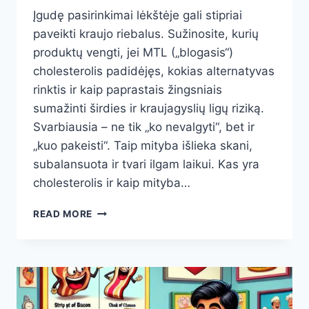
Įgudę pasirinkimai lėkštėje gali stipriai
paveikti kraujo riebalus. Sužinosite, kurių
produktų vengti, jei MTL („blogasis“)
cholesterolis padidėjęs, kokias alternatyvas
rinktis ir kaip paprastais žingsniais
sumažinti širdies ir kraujagyslių ligų riziką.
Svarbiausia – ne tik „ko nevalgyti“, bet ir
„kuo pakeisti“. Taip mityba išlieka skani,
subalansuota ir tvari ilgam laikui. Kas yra
cholesterolis ir kaip mityba…
AUKŠTAS
READ MORE
CHOLESTEROLIS?
25
PRODUKTAI,
KURIŲ
VENGTI,
IR