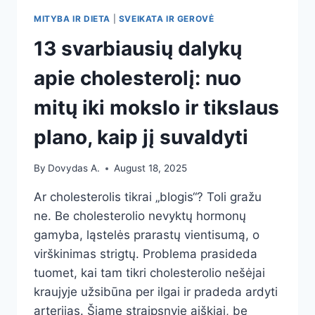
MITYBA IR DIETA
|
SVEIKATA IR GEROVĖ
13 svarbiausių dalykų
apie cholesterolį: nuo
mitų iki mokslo ir tikslaus
plano, kaip jį suvaldyti
By
Dovydas A.
August 18, 2025
Ar cholesterolis tikrai „blogis“? Toli gražu
ne. Be cholesterolio nevyktų hormonų
gamyba, ląstelės prarastų vientisumą, o
virškinimas strigtų. Problema prasideda
tuomet, kai tam tikri cholesterolio nešėjai
kraujyje užsibūna per ilgai ir pradeda ardyti
arterijas. Šiame straipsnyje aiškiai, be