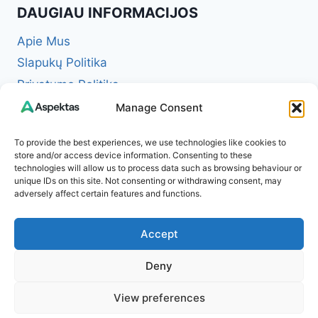
DAUGIAU INFORMACIJOS
Apie Mus
Slapukų Politika
Privatumo Politika
Redakcinė politika + Klaidų taisymo politika
Manage Consent
Reklamos ir partnerystės politika
To provide the best experiences, we use technologies like cookies to
Atsakomybės apribojimas (Disclaimer)
store and/or access device information. Consenting to these
technologies will allow us to process data such as browsing behaviour or
Naudojimosi taisyklės (Terms of Service)
unique IDs on this site. Not consenting or withdrawing consent, may
Kontaktai
adversely affect certain features and functions.
Accept
Deny
© 2026 Aspektas – Tavo kasdienybės žurnalas
View preferences
internete