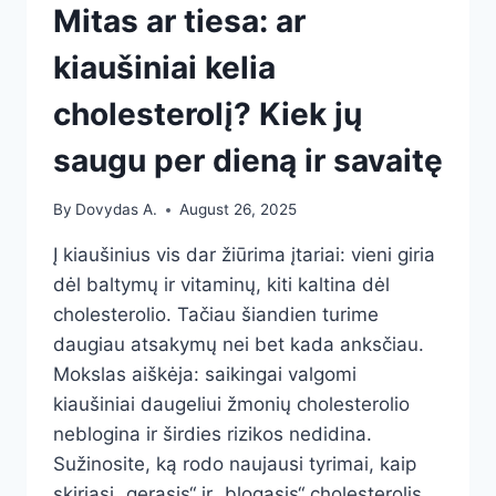
Mitas ar tiesa: ar
kiaušiniai kelia
cholesterolį? Kiek jų
saugu per dieną ir savaitę
By
Dovydas A.
August 26, 2025
Į kiaušinius vis dar žiūrima įtariai: vieni giria
dėl baltymų ir vitaminų, kiti kaltina dėl
cholesterolio. Tačiau šiandien turime
daugiau atsakymų nei bet kada anksčiau.
Mokslas aiškėja: saikingai valgomi
kiaušiniai daugeliui žmonių cholesterolio
neblogina ir širdies rizikos nedidina.
Sužinosite, ką rodo naujausi tyrimai, kaip
skiriasi „gerasis“ ir „blogasis“ cholesterolis,