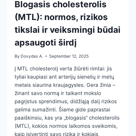
Blogasis cholesterolis
(MTL): normos, rizikos
tikslai ir veiksmingi būdai
apsaugoti širdį
By
Dovydas A.
September 12, 2025
Į MTL cholesterolį verta žiūrėti rimtai: jis
tyliai kaupiasi ant arterijų sienelių ir metų
metais siaurina kraujagysles. Gera žinia –
žinant savo normą ir taikant mokslo
pagrįstus sprendimus, didžiąją dalį rizikos
galima sumažinti. Šiame gide paprastai
paaiškinsiu, kas yra „blogasis“ cholesterolis
(MTL), kokios normos laikomos sveikomis,
kaip įsivertinti savo riziką ir kokiais