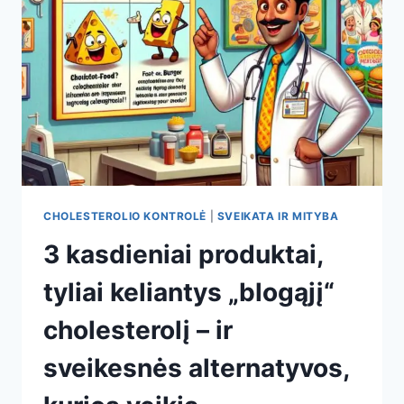
SVEIKESNI
PAKAITALAI
KASDIENAI
CHOLESTEROLIO KONTROLĖ
|
SVEIKATA IR MITYBA
3 kasdieniai produktai,
tyliai keliantys „blogąjį“
cholesterolį – ir
sveikesnės alternatyvos,