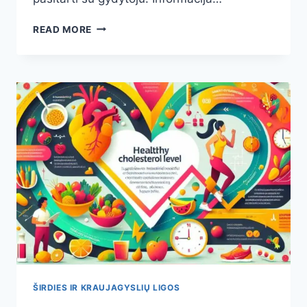
CINAMONO
READ MORE
GALIA
SVEIKATAI:
10
TYRIMAIS
PAGRĮSTŲ
PRIVALUMŲ
IR
SAUGAUS
VARTOJIMO
PATARIMAI
ŠIRDIES IR KRAUJAGYSLIŲ LIGOS