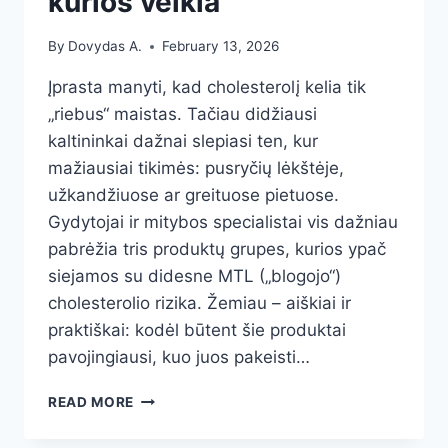
kurios veikia
By
Dovydas A.
February 13, 2026
Įprasta manyti, kad cholesterolį kelia tik
„riebus“ maistas. Tačiau didžiausi
kaltininkai dažnai slepiasi ten, kur
mažiausiai tikimės: pusryčių lėkštėje,
užkandžiuose ar greituose pietuose.
Gydytojai ir mitybos specialistai vis dažniau
pabrėžia tris produktų grupes, kurios ypač
siejamos su didesne MTL („blogojo“)
cholesterolio rizika. Žemiau – aiškiai ir
praktiškai: kodėl būtent šie produktai
pavojingiausi, kuo juos pakeisti…
3
READ MORE
KASDIENIAI
PRODUKTAI,