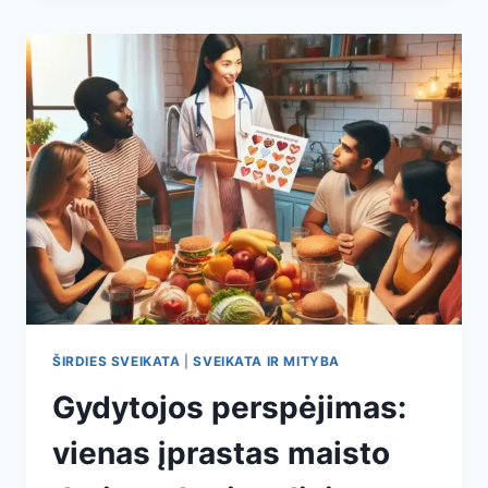
TYLIAI
KELIANTYS
„BLOGĄJĮ“
CHOLESTEROLĮ
–
IR
SVEIKESNĖS
ALTERNATYVOS,
KURIOS
VEIKIA
ŠIRDIES SVEIKATA
|
SVEIKATA IR MITYBA
Gydytojos perspėjimas:
vienas įprastas maisto