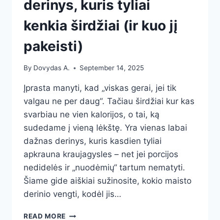
derinys, kuris tyliai
kenkia širdžiai (ir kuo jį
pakeisti)
By
Dovydas A.
September 14, 2025
Įprasta manyti, kad „viskas gerai, jei tik
valgau ne per daug“. Tačiau širdžiai kur kas
svarbiau ne vien kalorijos, o tai, ką
sudedame į vieną lėkštę. Yra vienas labai
dažnas derinys, kuris kasdien tyliai
apkrauna kraujagysles – net jei porcijos
nedidelės ir „nuodėmių“ tartum nematyti.
Šiame gide aiškiai sužinosite, kokio maisto
derinio vengti, kodėl jis…
GYDYTOJOS
READ MORE