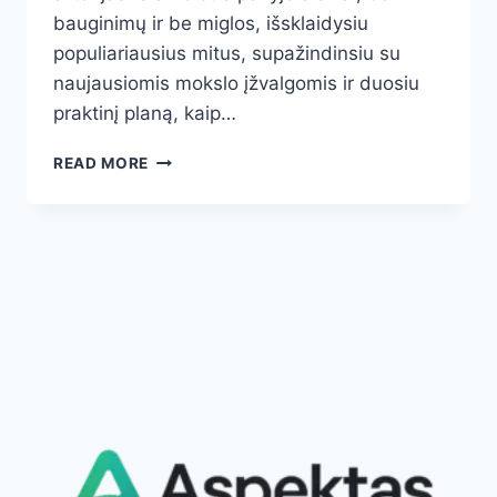
bauginimų ir be miglos, išsklaidysiu
populiariausius mitus, supažindinsiu su
naujausiomis mokslo įžvalgomis ir duosiu
praktinį planą, kaip…
13
READ MORE
SVARBIAUSIŲ
DALYKŲ
APIE
CHOLESTEROLĮ:
NUO
MITŲ
IKI
MOKSLO
IR
TIKSLAUS
PLANO,
KAIP
JĮ
SUVALDYTI