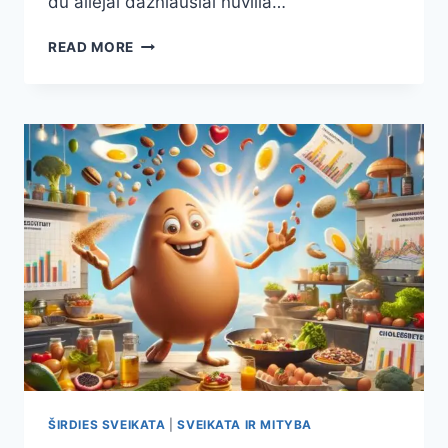
du aliejai dažniausiai nuvilia…
SĖKLŲ
READ MORE
ALIEJŲ
DILEMA:
KURIE
KENKIA
ŠIRDŽIAI
LABIAUSIAI
IR
KOKIUS
RINKTIS
KASDIENAI
ŠIRDIES SVEIKATA
|
SVEIKATA IR MITYBA