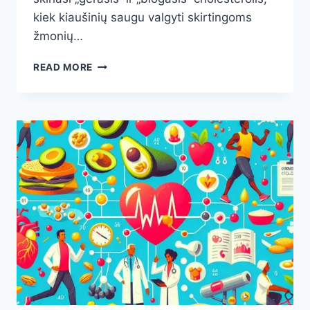
kiek kiaušinių saugu valgyti skirtingoms
žmonių…
MITAS
READ MORE
AR
TIESA:
AR
KIAUŠINIAI
KELIA
CHOLESTEROLĮ?
KIEK
JŲ
SAUGU
PER
DIENĄ
IR
SAVAITĘ