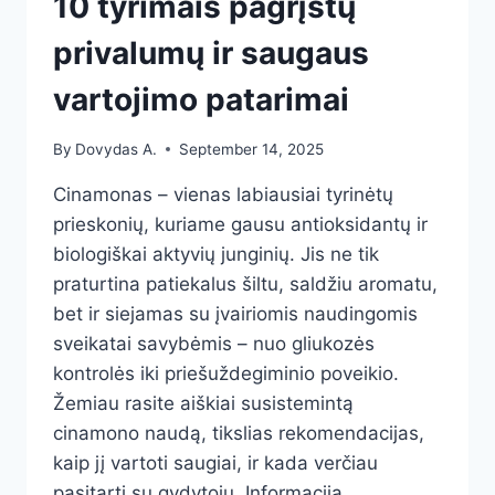
10 tyrimais pagrįstų
privalumų ir saugaus
vartojimo patarimai
By
Dovydas A.
September 14, 2025
Cinamonas – vienas labiausiai tyrinėtų
prieskonių, kuriame gausu antioksidantų ir
biologiškai aktyvių junginių. Jis ne tik
praturtina patiekalus šiltu, saldžiu aromatu,
bet ir siejamas su įvairiomis naudingomis
sveikatai savybėmis – nuo gliukozės
kontrolės iki priešuždegiminio poveikio.
Žemiau rasite aiškiai susistemintą
cinamono naudą, tikslias rekomendacijas,
kaip jį vartoti saugiai, ir kada verčiau
pasitarti su gydytoju. Informacija…