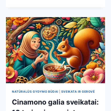
PERSPĖJIMAS:
VIENAS
ĮPRASTAS
MAISTO
DERINYS,
KURIS
TYLIAI
KENKIA
ŠIRDŽIAI
(IR
KUO
JĮ
PAKEISTI)
NATŪRALŪS GYDYMO BŪDAI
|
SVEIKATA IR GEROVĖ
Cinamono galia sveikatai: