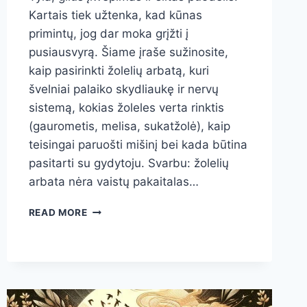
Kartais tiek užtenka, kad kūnas
primintų, jog dar moka grįžti į
pusiausvyrą. Šiame įraše sužinosite,
kaip pasirinkti žolelių arbatą, kuri
švelniai palaiko skydliaukę ir nervų
sistemą, kokias žoleles verta rinktis
(gaurometis, melisa, sukatžolė), kaip
teisingai paruošti mišinį bei kada būtina
pasitarti su gydytoju. Svarbu: žolelių
arbata nėra vaistų pakaitalas…
SKYDLIAUKĖS
READ MORE
RAMYBĖ
PUODELYJE:
VEIKSMINGIAUSIOS
ŽOLELĖS,
PATIKRINTI
RECEPTAI