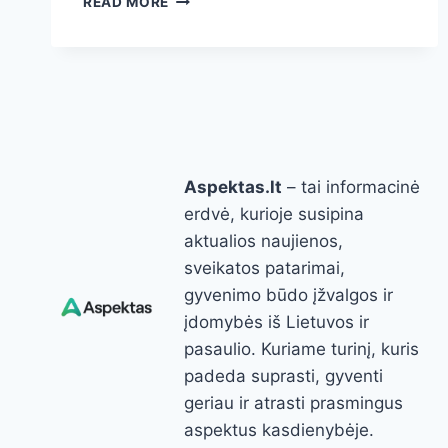
READ MORE
DIENŲ
ROŽIŲ
ARBATOS
RITUALAS:
RAMESNĖS
MINTYS,
LENGVESNIS
VIRŠKINIMAS
Aspektas.lt
– tai informacinė
IR
SKAISTESNĖ
erdvė, kurioje susipina
ODA
aktualios naujienos,
sveikatos patarimai,
gyvenimo būdo įžvalgos ir
įdomybės iš Lietuvos ir
pasaulio. Kuriame turinį, kuris
padeda suprasti, gyventi
geriau ir atrasti prasmingus
aspektus kasdienybėje.