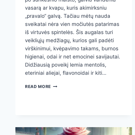
vasarą ar kvapu, kuris akimirksniu
„pravalo“ galvą. Tačiau mėtų nauda
sveikatai nėra vien močiutės patarimas
iš virtuvės spintelės. Šis augalas turi
veikliųjų medžiagų, kurios gali padėti
virškinimui, kvėpavimo takams, burnos
higienai, odai ir net emocinei savijautai.
Didžiausią poveikį lemia mentolis,
eteriniai aliejai, flavonoidai ir kiti…
MĖTŲ
READ MORE
NAUDA
SVEIKATAI:
10
BŪDŲ,
KAIP
ŠIS
GAIVUS