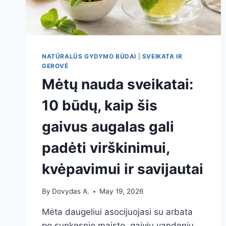
NATŪRALŪS GYDYMO BŪDAI
|
SVEIKATA IR
GEROVĖ
Mėtų nauda sveikatai:
10 būdų, kaip šis
gaivus augalas gali
padėti virškinimui,
kvėpavimui ir savijautai
By
Dovydas A.
May 19, 2026
Mėta daugeliui asocijuojasi su arbata
po sunkesnio maisto, gaiviu vandeniu