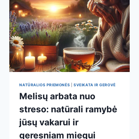
VEIKSMINGIAUSIOS
TECHNIKOS
IR
KADA
TIKĖTIS
PALENGVĖJIMO
NATŪRALIOS PRIEMONĖS
|
SVEIKATA IR GEROVĖ
Melisų arbata nuo
streso: natūrali ramybė
jūsų vakarui ir
geresniam miegui