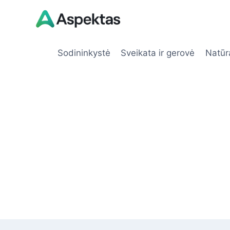
Skip
to
content
Sodininkystė
Sveikata ir gerovė
Natūr