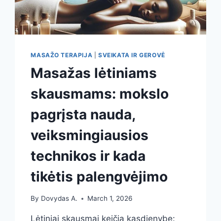
MASAŽO TERAPIJA
|
SVEIKATA IR GEROVĖ
Masažas lėtiniams
skausmams: mokslo
pagrįsta nauda,
veiksmingiausios
technikos ir kada
tikėtis palengvėjimo
By
Dovydas A.
March 1, 2026
Lėtiniai skausmai keičia kasdienybę: