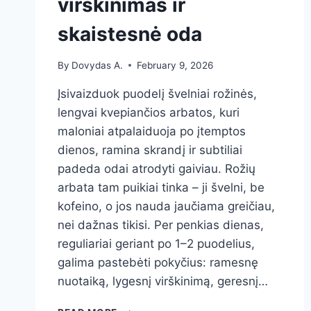
virškinimas ir
skaistesnė oda
By
Dovydas A.
February 9, 2026
Įsivaizduok puodelį švelniai rožinės,
lengvai kvepiančios arbatos, kuri
maloniai atpalaiduoja po įtemptos
dienos, ramina skrandį ir subtiliai
padeda odai atrodyti gaiviau. Rožių
arbata tam puikiai tinka – ji švelni, be
kofeino, o jos nauda jaučiama greičiau,
nei dažnas tikisi. Per penkias dienas,
reguliariai geriant po 1–2 puodelius,
galima pastebėti pokyčius: ramesnę
nuotaiką, lygesnį virškinimą, geresnį…
5