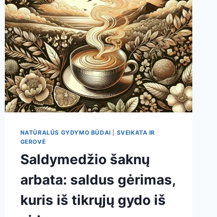
IR
SAUGAUS
VARTOJIMO
GAIRĖS
NATŪRALŪS GYDYMO BŪDAI
|
SVEIKATA IR
GEROVĖ
Saldymedžio šaknų
arbata: saldus gėrimas,
kuris iš tikrųjų gydo iš