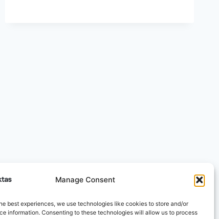
ŠAKNŲ
ARBATA:
SALDUS
GĖRIMAS,
KURIS
IŠ
TIKRŲJŲ
GYDO
IŠ
VIDAUS
Manage Consent
he best experiences, we use technologies like cookies to store and/or
e information. Consenting to these technologies will allow us to process