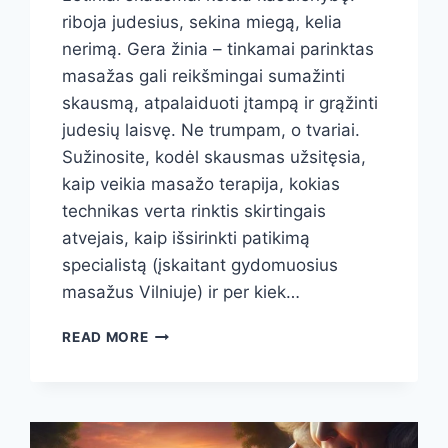
riboja judesius, sekina miegą, kelia
nerimą. Gera žinia – tinkamai parinktas
masažas gali reikšmingai sumažinti
skausmą, atpalaiduoti įtampą ir grąžinti
judesių laisvę. Ne trumpam, o tvariai.
Sužinosite, kodėl skausmas užsitęsia,
kaip veikia masažo terapija, kokias
technikas verta rinktis skirtingais
atvejais, kaip išsirinkti patikimą
specialistą (įskaitant gydomuosius
masažus Vilniuje) ir per kiek…
MASAŽAS
READ MORE
LĖTINIAMS
SKAUSMAMS:
MOKSLO
PAGRĮSTA
NAUDA,