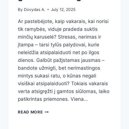
By
Dovydas A.
July 12, 2025
Ar pastebėjote, kaip vakarais, kai norisi
tik ramybės, viduje pradeda suktis
minčių karuselė? Stresas, nerimas ir
įtampa – tarsi tylūs palydovai, kurie
neleidžia atsipalaiduoti net po ilgos
dienos. Galbūt pažįstamas jausmas –
bandote užmigti, bet nerimastingos
mintys sukasi ratu, o kūnas negali
visiškai atsipalaiduoti? Tokiais vakarais
verta atsigręžti į gamtos siūlomas, laiko
patikrintas priemones. Viena…
MELISŲ
READ MORE
ARBATA
NUO
STRESO: