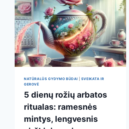
AUGALAS
GALI
PADĖTI
VIRŠKINIMUI,
KVĖPAVIMUI
IR
SAVIJAUTAI
NATŪRALŪS GYDYMO BŪDAI
|
SVEIKATA IR
GEROVĖ
5 dienų rožių arbatos
ritualas: ramesnės
mintys, lengvesnis