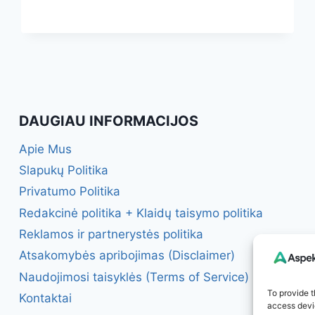
NATŪRALI
RAMYBĖ
JŪSŲ
VAKARUI
IR
GERESNIAM
MIEGUI
DAUGIAU INFORMACIJOS
Apie Mus
Slapukų Politika
Privatumo Politika
Redakcinė politika + Klaidų taisymo politika
Reklamos ir partnerystės politika
Atsakomybės apribojimas (Disclaimer)
Naudojimosi taisyklės (Terms of Service)
To provide t
Kontaktai
access devic