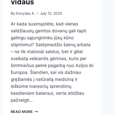
vidaus
By
Dovydas A.
July 12, 2025
Ar kada susimąstėte, kad vienas
saldžiausių gamtos dovanų gali tapti
galingu sąjungininku jūsų kūno
stiprinimui? Saldymedžio šaknų arbata
– ne tik maloniai saldus, bet ir giliai
sveikatą veikiantis gėrimas, kuris per
šimtmečius pelnė pagarbą nuo Azijos iki
Europos. Šiandien, kai vis dažniau
gręžiamės į natūralią mediciną ir
ieškome tvaresnių sprendimų
kasdieniam balansui, verta atidžiau
pažvelgti…
SALDYMEDŽIO
READ MORE