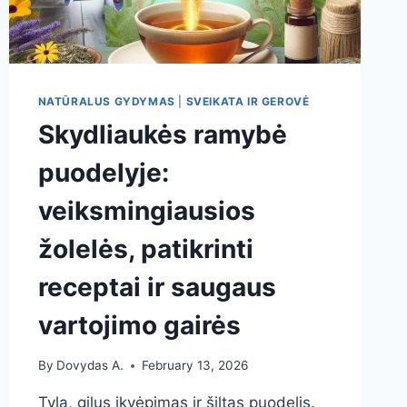
NATŪRALUS GYDYMAS
|
SVEIKATA IR GEROVĖ
Skydliaukės ramybė
puodelyje:
veiksmingiausios
žolelės, patikrinti
receptai ir saugaus
vartojimo gairės
By
Dovydas A.
February 13, 2026
Tyla, gilus įkvėpimas ir šiltas puodelis.