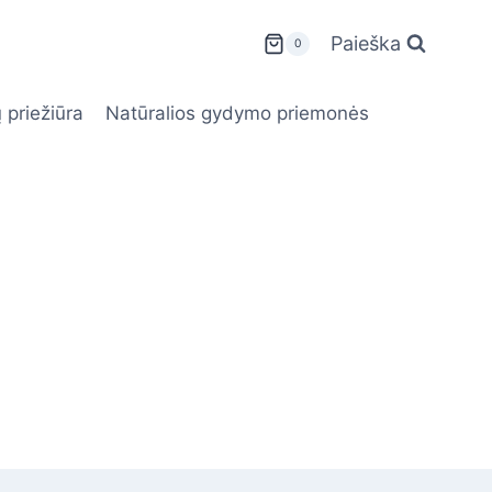
Paieška
0
 priežiūra
Natūralios gydymo priemonės