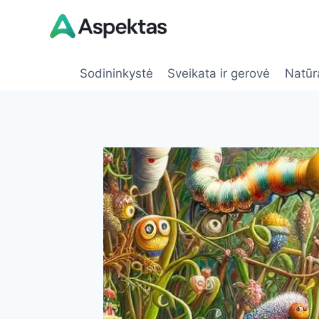
Skip
to
content
Sodininkystė
Sveikata ir gerovė
Natūr