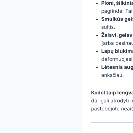
Ploni, šilkini
pagrinde. Tai
Smulkūs gelsv
sultis.
Žalsvi, gelsv
(arba pasinau
Lapų blukima
deformuojasi, 
Lėtesnis augi
anksčiau.
Kodėl taip lengv
dar gali atrodyti 
pastebėjote neaiš