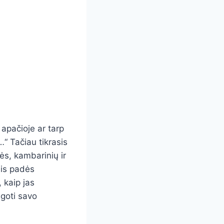
 apačioje ar tarp
…“ Tačiau tikrasis
ės, kambarinių ir
nis padės
, kaip jas
ugoti savo