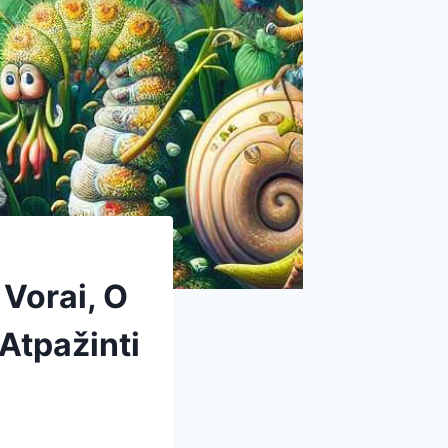
 Vorai, O
Atpažinti