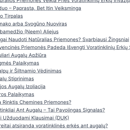
ralios Priemonės Veikia Prieš Voratinklinių Erkių Invazij
duo – Paprasta, Bet Itin Veiksminga
lo Tirpalas
nako arba Svogūno Nuoviras
bamedžio (Neem) Aliejus
ngai Naudoti Natūralias Priemones? Svarbiausi Žingsniai
vencinės Priemonės Padeda Išvengti Voratinklinių Erkių
uliari Augalų Apžiūra
ėgmės Palaikymas
alpų ir Šiltnamio Vėdinimas
alų Stiprinimas
jos Augalų Izoliacija
ros Palaikymas
a Rinktis Chemines Priemones?
tinkliai Ant Augalų – Tai Pavojingas Signalas?
ai Užduodami Klausimai (DUK)
reitai atsiranda voratinklinės erkės ant augalų?