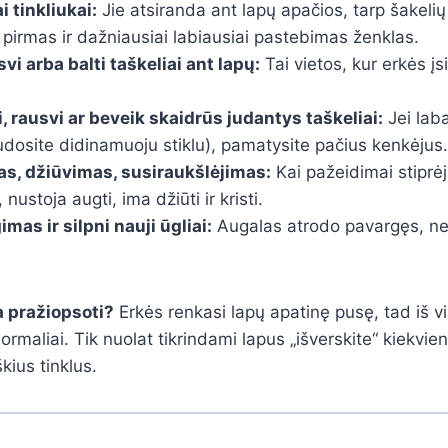
ai tinkliukai:
Jie atsiranda ant lapų apačios, tarp šakelių
 pirmas ir dažniausiai labiausiai pastebimas ženklas.
i arba balti taškeliai ant lapų:
Tai vietos, kur erkės įsi
i, rausvi ar beveik skaidrūs judantys taškeliai:
Jei laba
dosite didinamuoju stiklu), pamatysite pačius kenkėjus.
s, džiūvimas, susiraukšlėjimas:
Kai pažeidimai stiprėj
nustoja augti, ima džiūti ir kristi.
mas ir silpni nauji ūgliai:
Augalas atrodo pavargęs, ne
a pražiopsoti?
Erkės renkasi lapų apatinę pusę, tad iš v
normaliai. Tik nuolat tikrindami lapus „išverskite“ kiekvien
kius tinklus.