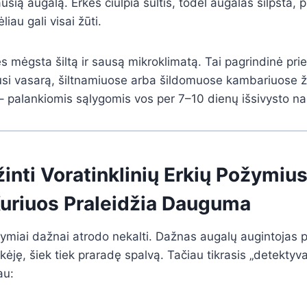
iausią augalą. Erkės čiulpia sultis, todėl augalas silpsta,
liau gali visai žūti.
s mėgsta šiltą ir sausą mikroklimatą. Tai pagrindinė prie
usi vasarą, šiltnamiuose arba šildomuose kambariuose ži
 – palankiomis sąlygomis vos per 7–10 dienų išsivysto na
inti Voratinklinių Erkių Požymius
Kuriuos Praleidžia Dauguma
žymiai dažnai atrodo nekalti. Dažnas augalų augintojas p
ėję, šiek tiek praradę spalvą. Tačiau tikrasis „detektyva
au: