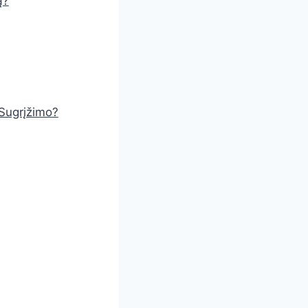
ą?
 Sugrįžimo?