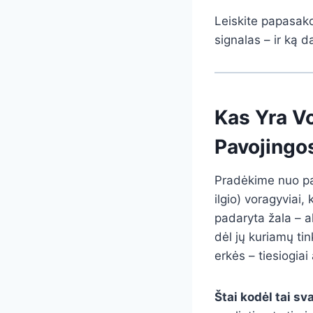
Leiskite papasako
signalas – ir ką d
Kas Yra Vo
Pavojingo
Pradėkime nuo pag
ilgio) voragyviai,
padaryta žala – a
dėl jų kuriamų tin
erkės – tiesiogiai
Štai kodėl tai sv