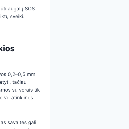
 būti augalų SOS
iktų sveiki.
kios
(vos 0,2–0,5 mm
atyti, tačiau
amos su vorais tik
o voratinklinės
ias savaites gali