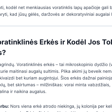
ti, kodėl net menkiausias voratinklis lapų apačioje gali
aryti, kad jūsų gėlės, daržovės ar dekoratyviniai augalai l
ratinklinės Erkės ir Kodėl Jos To
s?
rindų. Voratinklinės erkės – tai mikroskopinio dydžio 
 kurie maitinasi augalų sultimis. Plika akimi jų beveik nem
kivaizdi bet kuriam augintojui. Šios erkės dažnai painioj
klų, bet skirtumas – milžiniškas: vorai minta vabzdžiais, 
 alina ir naikina augalus.
arbu:
Nors viena erkė atrodo niekinga, jų kolonija per kel