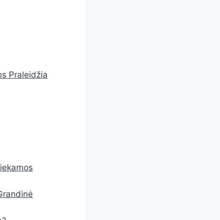
os Praleidžia
 Liekamos
 Grandinė