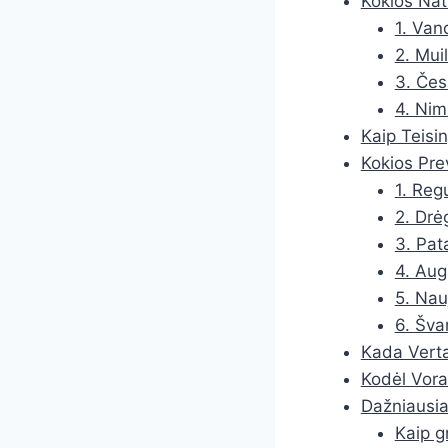
Kokios Natū
1. Van
2. Mui
3. Čes
4. Nim
Kaip Teisi
Kokios Pre
1. Reg
2. Dr
3. Pat
4. Aug
5. Nau
6. Šva
Kada Vert
Kodėl Vora
Dažniausi
Kaip g