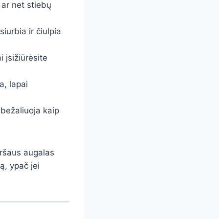
 ar net stiebų
siurbia ir čiulpia
i įsižiūrėsite
a, lapai
bežaliuoja kaip
iršaus augalas
ą, ypač jei