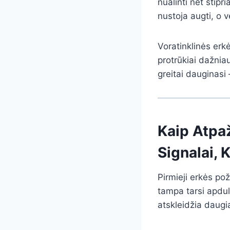
nualinti net stipr
nustoja augti, o vė
Voratinklinės erkė
protrūkiai dažnia
greitai dauginasi
Kaip Atpaž
Signalai, 
Pirmieji erkės po
tampa tarsi apdulk
atskleidžia daugi