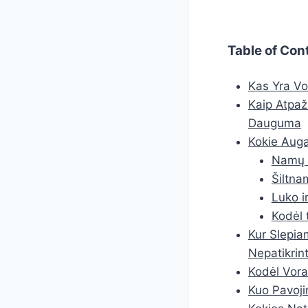
Table of Con
Kas Yra Vo
Kaip Atpaži
Dauguma
Kokie Auga
Namų i
Šiltna
Luko i
Kodėl 
Kur Slepia
Nepatikrin
Kodėl Vora
Kuo Pavoji