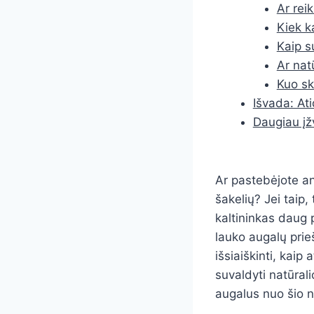
Ar rei
Kiek k
Kaip s
Ar nat
Kuo sk
Išvada: At
Daugiau įž
Ar pastebėjote an
šakelių? Jei taip,
kaltininkas daug 
lauko augalų prie
išsiaiškinti, kaip 
suvaldyti natūral
augalus nuo šio 