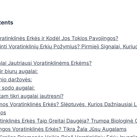
tents
ratinklinės Erkės ir Kodėl Jos Tokios Pavojingos?
nti Voratinklinių Erkių Požymius? Pirmieji Signalai, Kuriu
lai Jautriausi Voratinklinėms Erkėms?
r biurų augalai:
mio daržovės:
r sodo augalai:
tam tikri augalai jautresni?
mos Voratinklinės Erkės? Slėptuvės, Kurios Dažniausiai
tos
tinklinės Erkės Taip Greitai Daugėja? Trumpa Biologinė
ngos Voratinklinės Erkės? Tikra Žala Jūsų Augalams