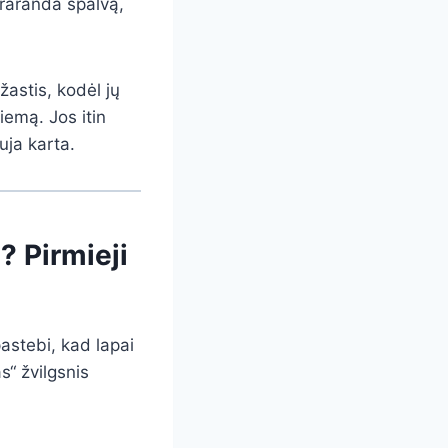
 praranda spalvą,
žastis, kodėl jų
emą. Jos itin
uja karta.
? Pirmieji
astebi, kad lapai
s“ žvilgsnis