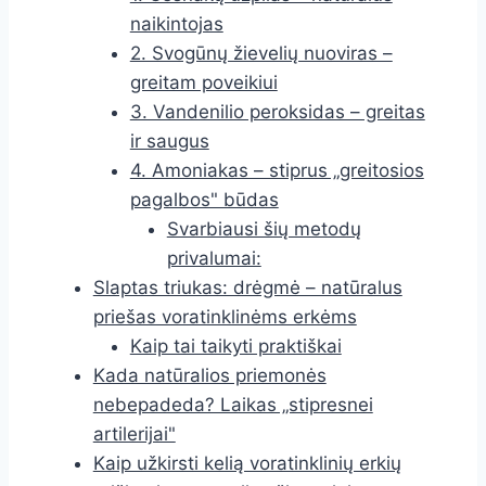
naikintojas
2. Svogūnų žievelių nuoviras –
greitam poveikiui
3. Vandenilio peroksidas – greitas
ir saugus
4. Amoniakas – stiprus „greitosios
pagalbos" būdas
Svarbiausi šių metodų
privalumai:
Slaptas triukas: drėgmė – natūralus
priešas voratinklinėms erkėms
Kaip tai taikyti praktiškai
Kada natūralios priemonės
nebepadeda? Laikas „stipresnei
artilerijai"
Kaip užkirsti kelią voratinklinių erkių