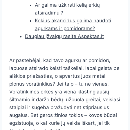
Ar galima užkirsti kelią erkių
atsiradimui?
Kokius akaricidus galima naudoti
agurkams ir pomidorams?
Daugiau įžvalgų rasite Aspektas.lt
Ar pastebėjai, kad tavo agurkų ar pomidorų
lapuose atsirado keisti taškeliai, lapai gelsta be
aiškios priežasties, o apvertus juos matai
plonus voratinklius? Jei taip – tu ne vienas.
Voratinklinės erkės yra viena klastingiausių
šiltnamio ir daržo bėdų: užpuola greitai, veisiasi
staigiai ir sugeba pražudyti net stipriausius
augalus. Bet geros žinios tokios – kovos būdai
egzistuoja, o kai kurie jų veikia iškart, jei tik