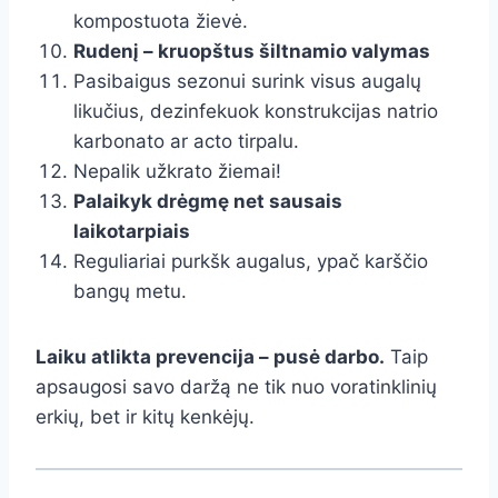
kompostuota žievė.
Rudenį – kruopštus šiltnamio valymas
Pasibaigus sezonui surink visus augalų
likučius, dezinfekuok konstrukcijas natrio
karbonato ar acto tirpalu.
Nepalik užkrato žiemai!
Palaikyk drėgmę net sausais
laikotarpiais
Reguliariai purkšk augalus, ypač karščio
bangų metu.
Laiku atlikta prevencija – pusė darbo.
Taip
apsaugosi savo daržą ne tik nuo voratinklinių
erkių, bet ir kitų kenkėjų.