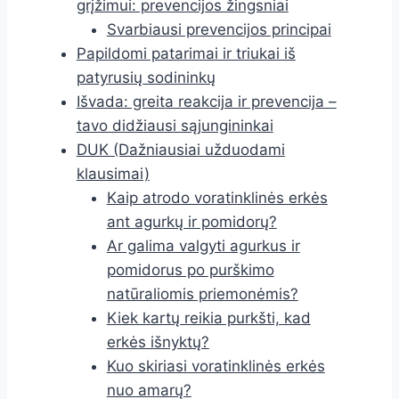
grįžimui: prevencijos žingsniai
Svarbiausi prevencijos principai
Papildomi patarimai ir triukai iš
patyrusių sodininkų
Išvada: greita reakcija ir prevencija –
tavo didžiausi sąjungininkai
DUK (Dažniausiai užduodami
klausimai)
Kaip atrodo voratinklinės erkės
ant agurkų ir pomidorų?
Ar galima valgyti agurkus ir
pomidorus po purškimo
natūraliomis priemonėmis?
Kiek kartų reikia purkšti, kad
erkės išnyktų?
Kuo skiriasi voratinklinės erkės
nuo amarų?