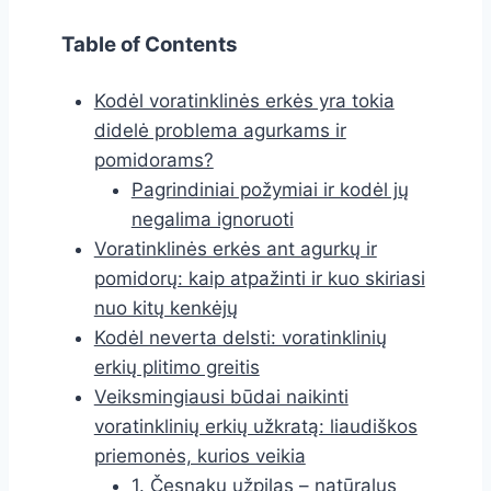
Table of Contents
Kodėl voratinklinės erkės yra tokia
didelė problema agurkams ir
pomidorams?
Pagrindiniai požymiai ir kodėl jų
negalima ignoruoti
Voratinklinės erkės ant agurkų ir
pomidorų: kaip atpažinti ir kuo skiriasi
nuo kitų kenkėjų
Kodėl neverta delsti: voratinklinių
erkių plitimo greitis
Veiksmingiausi būdai naikinti
voratinklinių erkių užkratą: liaudiškos
priemonės, kurios veikia
1. Česnakų užpilas – natūralus