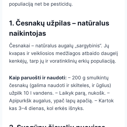
populiaciją net be pesticidų.
1. Česnakų užpilas – natūralus
naikintojas
Česnakai – natūralus augalų „sargybinis“. Jų
kvapas ir veikliosios medžiagos atbaido daugelį
kenkėjų, tarp jų ir voratinklinių erkių populiaciją.
Kaip paruošti ir naudoti:
– 200 g smulkintų
česnakų (galima naudoti ir skilteles, ir ūglius)
užpilk 10 l vandens. – Laikyk parą, nukošk. –
Apipurkšk augalus, ypač lapų apačią. – Kartok
kas 3–4 dienas, kol erkės išnyks.