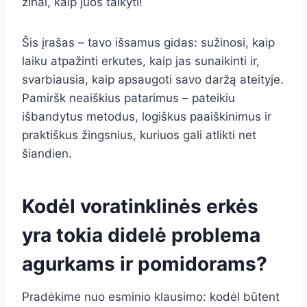
žinai, kaip juos taikyti!
Šis įrašas – tavo išsamus gidas: sužinosi, kaip
laiku atpažinti erkutes, kaip jas sunaikinti ir,
svarbiausia, kaip apsaugoti savo daržą ateityje.
Pamiršk neaiškius patarimus – pateikiu
išbandytus metodus, logiškus paaiškinimus ir
praktiškus žingsnius, kuriuos gali atlikti net
šiandien.
Kodėl voratinklinės erkės
yra tokia didelė problema
agurkams ir pomidorams?
Pradėkime nuo esminio klausimo: kodėl būtent