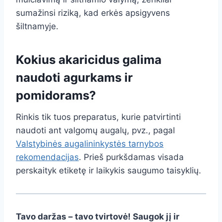
sumažinsi riziką, kad erkės apsigyvens
šiltnamyje.
Kokius akaricidus galima
naudoti agurkams ir
pomidorams?
Rinkis tik tuos preparatus, kurie patvirtinti
naudoti ant valgomų augalų, pvz., pagal
Valstybinės augalininkystės tarnybos
rekomendacijas
. Prieš purkšdamas visada
perskaityk etiketę ir laikykis saugumo taisyklių.
Tavo daržas – tavo tvirtovė! Saugok jį ir