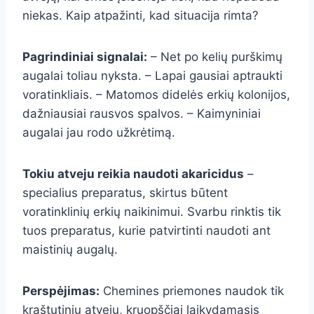
niekas. Kaip atpažinti, kad situacija rimta?
Pagrindiniai signalai:
– Net po kelių purškimų
augalai toliau nyksta. – Lapai gausiai aptraukti
voratinkliais. – Matomos didelės erkių kolonijos,
dažniausiai rausvos spalvos. – Kaimyniniai
augalai jau rodo užkrėtimą.
Tokiu atveju reikia naudoti akaricidus
–
specialius preparatus, skirtus būtent
voratinklinių erkių naikinimui. Svarbu rinktis tik
tuos preparatus, kurie patvirtinti naudoti ant
maistinių augalų.
Perspėjimas:
Chemines priemones naudok tik
kraštutiniu atveju, kruopščiai laikydamasis