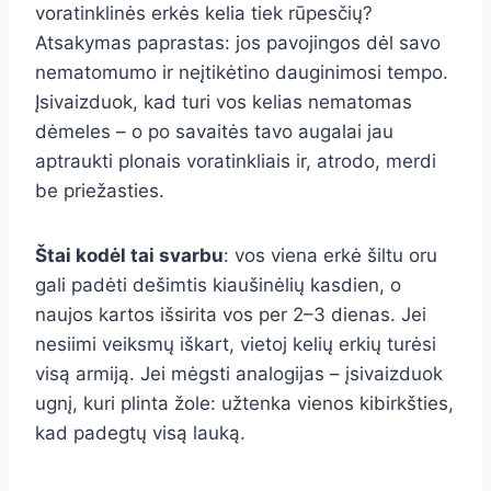
voratinklinės erkės kelia tiek rūpesčių?
Atsakymas paprastas: jos pavojingos dėl savo
nematomumo ir neįtikėtino dauginimosi tempo.
Įsivaizduok, kad turi vos kelias nematomas
dėmeles – o po savaitės tavo augalai jau
aptraukti plonais voratinkliais ir, atrodo, merdi
be priežasties.
Štai kodėl tai svarbu
: vos viena erkė šiltu oru
gali padėti dešimtis kiaušinėlių kasdien, o
naujos kartos išsirita vos per 2–3 dienas. Jei
nesiimi veiksmų iškart, vietoj kelių erkių turėsi
visą armiją. Jei mėgsti analogijas – įsivaizduok
ugnį, kuri plinta žole: užtenka vienos kibirkšties,
kad padegtų visą lauką.