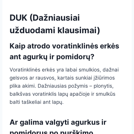
DUK (Dažniausiai
užduodami klausimai)
Kaip atrodo voratinklinės erkės
ant agurkų ir pomidorų?
Voratinklinės erkės yra labai smulkios, dažnai
gelsvos ar rausvos, kartais sunkiai įžiūrimos
plika akimi. Dažniausias požymis – plonytis,
balkšvas voratinklis lapų apačioje ir smulkūs
balti taškeliai ant lapų.
Ar galima valgyti agurkus ir
pomidorus po purškimo