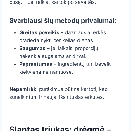
pusę. – Jei reikia, kartok po savaitės.
Svarbiausi šių metodų privalumai:
Greitas poveikis
– dažniausiai erkės
pradeda nykti per kelias dienas.
Saugumas
– jei laikaisi proporcijų,
nekenkia augalams ar dirvai.
Paprastumas
– ingredientų turi beveik
kiekviename namuose.
Nepamiršk
: purškimus būtina kartoti, kad
sunaikintum ir naujai išsiritusias erkutes.
Slaptas triukas: drėgmė –