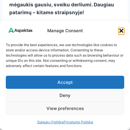
mėgaukis gausiu, sveiku derliumi. Daugiau
patarimų – kitame straipsnyje!
Manage Consent
Daugiau įžvalgų
rasite
Aspektas.lt
To provide the best experiences, we use technologies like cookies to
store and/or access device information. Consenting to these
technologies will allow us to process data such as browsing behaviour or
Turite pastebėjimų ar minčių? Palikite
unique IDs on this site. Not consenting or withdrawing consent, may
adversely affect certain features and functions.
komentarą – man įdomu išgirsti jūsų nuomonę!
Accept
Jeigu patiko šis straipsnis, kviečiu naršyti
daugiau temų
Aspektas.lt
svetainėje. Čia rasite
Deny
straipsnių apie sveikatą, patarimus kasdienai,
View preferences
aktualijas ir dar daugiau.
Slapukų Politika
Privatumo Politika
Ačiū, kad skaitote. Linkiu jums šviesios ir