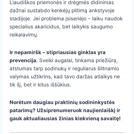
Liaudiškos priemonės ir drėgmės didinimas
dažnai sustabdo kenkėjų plitimą ankstyvoje
stadijoje. Jei problema įsisenėjo – laiku naudok
specialius akaricidus, bet laikykis saugumo
reikalavimų.
Ir nepamiršk – stipriausias ginklas yra
prevencija.
Sveiki augalai, tinkama priežiūra,
atstumas tarp sodinukų ir reguliarus šiltnamio
valymas užtikrins, kad tavo daržas atlaikys ne
tik šį, bet ir kitus iššūkius.
Norėtum daugiau praktinių sodininkystės
patarimų? Užsiprenumeruok naujienlaiškį ir
gauk aktualiausias žinias kiekvieną savaitę!