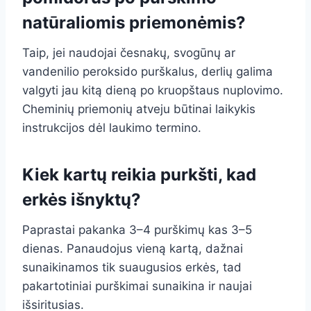
natūraliomis priemonėmis?
Taip, jei naudojai česnakų, svogūnų ar
vandenilio peroksido purškalus, derlių galima
valgyti jau kitą dieną po kruopštaus nuplovimo.
Cheminių priemonių atveju būtinai laikykis
instrukcijos dėl laukimo termino.
Kiek kartų reikia purkšti, kad
erkės išnyktų?
Paprastai pakanka 3–4 purškimų kas 3–5
dienas. Panaudojus vieną kartą, dažnai
sunaikinamos tik suaugusios erkės, tad
pakartotiniai purškimai sunaikina ir naujai
išsiritusias.