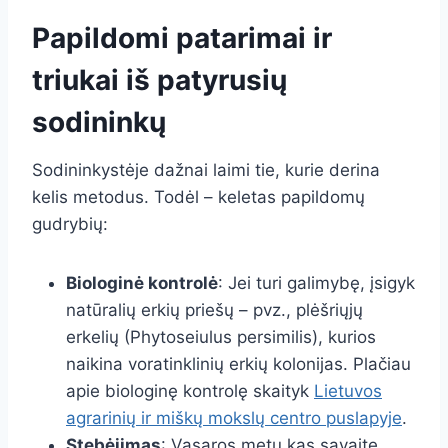
Papildomi patarimai ir
triukai iš patyrusių
sodininkų
Sodininkystėje dažnai laimi tie, kurie derina
kelis metodus. Todėl – keletas papildomų
gudrybių:
Biologinė kontrolė
: Jei turi galimybę, įsigyk
natūralių erkių priešų – pvz., plėšriųjų
erkelių (Phytoseiulus persimilis), kurios
naikina voratinklinių erkių kolonijas. Plačiau
apie biologinę kontrolę skaityk
Lietuvos
agrarinių ir miškų mokslų centro puslapyje
.
Stebėjimas
: Vasaros metu kas savaitę