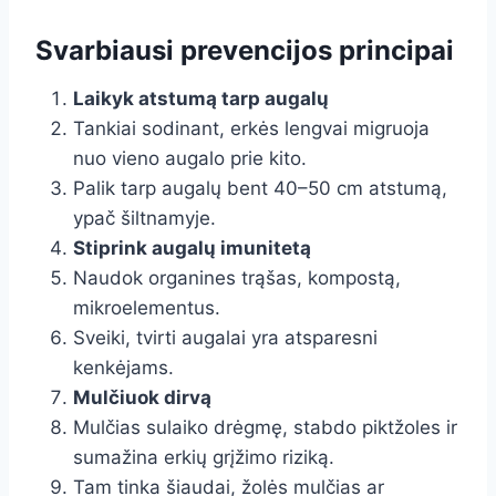
Svarbiausi prevencijos principai
Laikyk atstumą tarp augalų
Tankiai sodinant, erkės lengvai migruoja
nuo vieno augalo prie kito.
Palik tarp augalų bent 40–50 cm atstumą,
ypač šiltnamyje.
Stiprink augalų imunitetą
Naudok organines trąšas, kompostą,
mikroelementus.
Sveiki, tvirti augalai yra atsparesni
kenkėjams.
Mulčiuok dirvą
Mulčias sulaiko drėgmę, stabdo piktžoles ir
sumažina erkių grįžimo riziką.
Tam tinka šiaudai, žolės mulčias ar