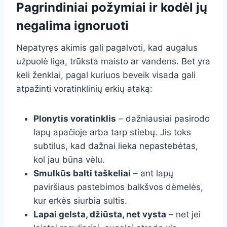
Pagrindiniai požymiai ir kodėl jų
negalima ignoruoti
Nepatyręs akimis gali pagalvoti, kad augalus
užpuolė liga, trūksta maisto ar vandens. Bet yra
keli ženklai, pagal kuriuos beveik visada gali
atpažinti voratinklinių erkių ataką:
Plonytis voratinklis
– dažniausiai pasirodo
lapų apačioje arba tarp stiebų. Jis toks
subtilus, kad dažnai lieka nepastebėtas,
kol jau būna vėlu.
Smulkūs balti taškeliai
– ant lapų
paviršiaus pastebimos balkšvos dėmelės,
kur erkės siurbia sultis.
Lapai gelsta, džiūsta, net vysta
– net jei