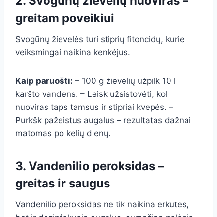
2. Svogūnų žievelių nuoviras –
greitam poveikiui
Svogūnų žievelės turi stiprių fitoncidų, kurie
veiksmingai naikina kenkėjus.
Kaip paruošti:
– 100 g žievelių užpilk 10 l
karšto vandens. – Leisk užsistovėti, kol
nuoviras taps tamsus ir stipriai kvepės. –
Purkšk pažeistus augalus – rezultatas dažnai
matomas po kelių dienų.
3. Vandenilio peroksidas –
greitas ir saugus
Vandenilio peroksidas ne tik naikina erkutes,