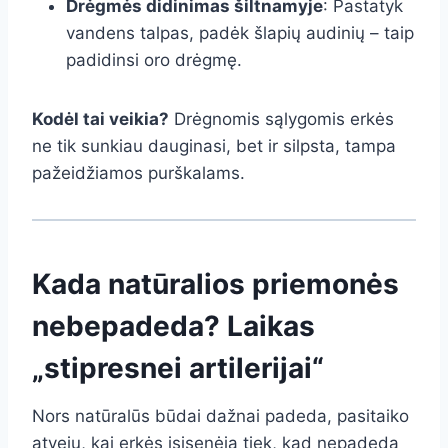
Drėgmės didinimas šiltnamyje
: Pastatyk
vandens talpas, padėk šlapių audinių – taip
padidinsi oro drėgmę.
Kodėl tai veikia?
Drėgnomis sąlygomis erkės
ne tik sunkiau dauginasi, bet ir silpsta, tampa
pažeidžiamos purškalams.
Kada natūralios priemonės
nebepadeda? Laikas
„stipresnei artilerijai“
Nors natūralūs būdai dažnai padeda, pasitaiko
atvejų, kai erkės įsisenėja tiek, kad nepadeda