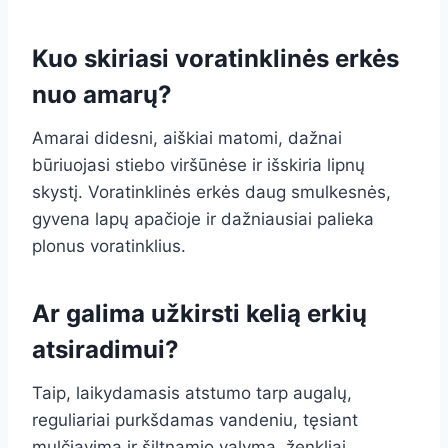
Kuo skiriasi voratinklinės erkės
nuo amarų?
Amarai didesni, aiškiai matomi, dažnai
būriuojasi stiebo viršūnėse ir išskiria lipnų
skystį. Voratinklinės erkės daug smulkesnės,
gyvena lapų apačioje ir dažniausiai palieka
plonus voratinklius.
Ar galima užkirsti kelią erkių
atsiradimui?
Taip, laikydamasis atstumo tarp augalų,
reguliariai purkšdamas vandeniu, tęsiant
mulčiavimą ir šiltnamio valymą, ženkliai