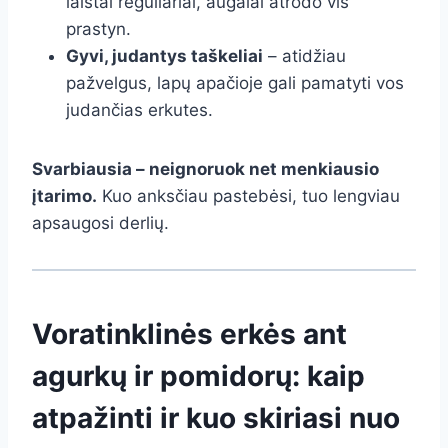
laistai reguliariai, augalai atrodo vis
prastyn.
Gyvi, judantys taškeliai
– atidžiau
pažvelgus, lapų apačioje gali pamatyti vos
judančias erkutes.
Svarbiausia – neignoruok net menkiausio
įtarimo.
Kuo anksčiau pastebėsi, tuo lengviau
apsaugosi derlių.
Voratinklinės erkės ant
agurkų ir pomidorų: kaip
atpažinti ir kuo skiriasi nuo