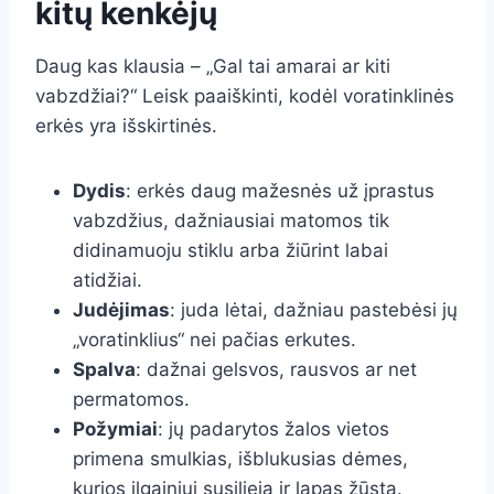
kitų kenkėjų
Daug kas klausia – „Gal tai amarai ar kiti
vabzdžiai?“ Leisk paaiškinti, kodėl voratinklinės
erkės yra išskirtinės.
Dydis
: erkės daug mažesnės už įprastus
vabzdžius, dažniausiai matomos tik
didinamuoju stiklu arba žiūrint labai
atidžiai.
Judėjimas
: juda lėtai, dažniau pastebėsi jų
„voratinklius“ nei pačias erkutes.
Spalva
: dažnai gelsvos, rausvos ar net
permatomos.
Požymiai
: jų padarytos žalos vietos
primena smulkias, išblukusias dėmes,
kurios ilgainiui susilieja ir lapas žūsta.