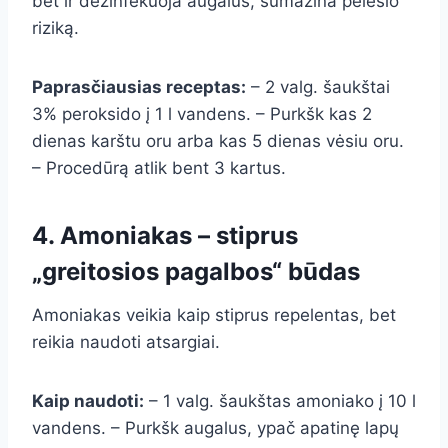
bet ir dezinfekuoja augalus, sumažina pelėsio
riziką.
Paprasčiausias receptas:
– 2 valg. šaukštai
3% peroksido į 1 l vandens. – Purkšk kas 2
dienas karštu oru arba kas 5 dienas vėsiu oru.
– Procedūrą atlik bent 3 kartus.
4. Amoniakas – stiprus
„greitosios pagalbos“ būdas
Amoniakas veikia kaip stiprus repelentas, bet
reikia naudoti atsargiai.
Kaip naudoti:
– 1 valg. šaukštas amoniako į 10 l
vandens. – Purkšk augalus, ypač apatinę lapų