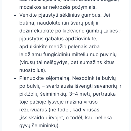
mozaikos ar nekrozės požymiais.
Venkite pjaustyti sėklinius gumbus. Jei
būtina, naudokite itin švarų peilį ir
dezinfekuokite po kiekvieno gumbų „akies“;
pjaustytus gabalus apdžiovinkite,
apdulkinkite medžio pelenais arba
leidžiamu fungicidiniu milteliu nuo puvinių
(virusų tai neišgydys, bet sumažins kitus
nuostolius).
Planuokite sėjomainą. Nesodinkite bulvių
po bulvių – svarbiausia išvengti savanorių ir
piktžolių šeimininkių. 3–4 metų pertrauka
toje pačioje lysvėje mažina viruso
rezervuarus (ne todėl, kad virusas
„išsiskaido dirvoje“, o todėl, kad nelieka
gyvų šeimininkų).