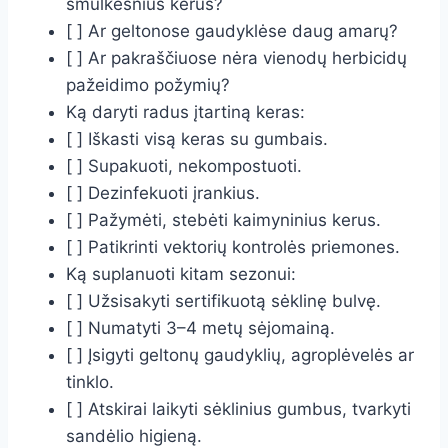
smulkesnius kerus?
[ ] Ar geltonose gaudyklėse daug amarų?
[ ] Ar pakraščiuose nėra vienodų herbicidų
pažeidimo požymių?
Ką daryti radus įtartiną keras:
[ ] Iškasti visą keras su gumbais.
[ ] Supakuoti, nekompostuoti.
[ ] Dezinfekuoti įrankius.
[ ] Pažymėti, stebėti kaimyninius kerus.
[ ] Patikrinti vektorių kontrolės priemones.
Ką suplanuoti kitam sezonui:
[ ] Užsisakyti sertifikuotą sėklinę bulvę.
[ ] Numatyti 3–4 metų sėjomainą.
[ ] Įsigyti geltonų gaudyklių, agroplėvelės ar
tinklo.
[ ] Atskirai laikyti sėklinius gumbus, tvarkyti
sandėlio higieną.