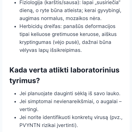
Fiziologija (karštis/sausa): lapai „susiriečia“
dieną, o ryte būna atleista; kerai gyvybingi,
augimas normalus, mozaikos nėra.
Herbicidų dreifas: panašūs deformacijos
tipai keliuose gretimuose keruose, aiškus
kryptingumas (vėjo pusė), dažnai būna
vėlyvas lapų išsikreipimas.
Kada verta atlikti laboratorinius
tyrimus?
Jei planuojate dauginti sėklą iš savo lauko.
Jei simptomai nevienareikšmiai, o augalai –
vertingi.
Jei norite identifikuoti konkretų virusą (pvz.,
PVYNTN rizikai įvertinti).