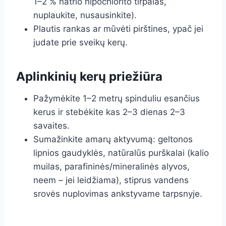
1–2 % natrio hipochlorito tirpalas,
nuplaukite, nusausinkite).
Plautis rankas ar mūvėti pirštines, ypač jei
judate prie sveikų kerų.
Aplinkinių kerų priežiūra
Pažymėkite 1–2 metrų spinduliu esančius
kerus ir stebėkite kas 2–3 dienas 2–3
savaites.
Sumažinkite amarų aktyvumą: geltonos
lipnios gaudyklės, natūralūs purškalai (kalio
muilas, parafininės/mineralinės alyvos,
neem – jei leidžiama), stiprus vandens
srovės nuplovimas ankstyvame tarpsnyje.