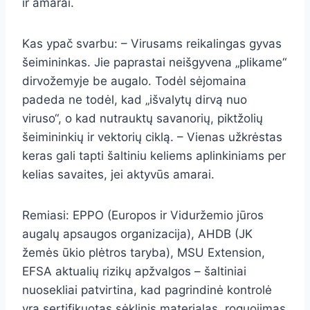
ir amarai.
Kas ypač svarbu: – Virusams reikalingas gyvas
šeimininkas. Jie paprastai neišgyvena „plikame“
dirvožemyje be augalo. Todėl sėjomaina
padeda ne todėl, kad „išvalytų dirvą nuo
viruso“, o kad nutrauktų savanorių, piktžolių
šeimininkių ir vektorių ciklą. – Vienas užkrėstas
keras gali tapti šaltiniu keliems aplinkiniams per
kelias savaites, jei aktyvūs amarai.
Remiasi: EPPO (Europos ir Viduržemio jūros
augalų apsaugos organizacija), AHDB (JK
žemės ūkio plėtros taryba), MSU Extension,
EFSA aktualių rizikų apžvalgos – šaltiniai
nuosekliai patvirtina, kad pagrindinė kontrolė
yra sertifikuotas sėklinis materialas, roguojimas