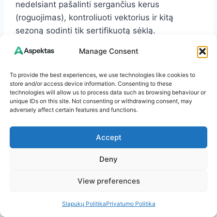
nedelsiant pašalinti sergančius kerus
(roguojimas), kontroliuoti vektorius ir kitą
sezoną sodinti tik sertifikuotą sėklą.
Manage Consent
K: Kaip atskirti virusą nuo herbicidų pažeidimo?
A: Herbicidų pažeidimai dažniausiai pasireiškia
To provide the best experiences, we use technologies like cookies to
store and/or access device information. Consenting to these
vienodai keliose gretimose zonose (pakraščių
technologies will allow us to process data such as browsing behaviour or
juostoje), būdingas kreivų, suktų lapų ir stiebų
unique IDs on this site. Not consenting or withdrawing consent, may
adversely affect certain features and functions.
kompleksas po vėjuotos purškimo dienos.
Virusas – židininiai pavieniai kerai su mozaika,
Accept
raukšlėtumu ir ilgalaikiu smulkėjimu.
Deny
K: Ar galima valgyti iš sergančio kerų iškastus
gumbus? A: Taip, bulvių virusai žmogui
View preferences
nepavojingi. Tačiau gumbai gali būti smulkesni,
Slapukų Politika
Privatumo Politika
prastesnės struktūros, kai kurių veislių atveju –