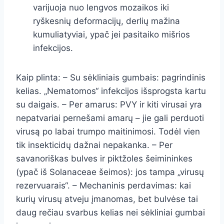
varijuoja nuo lengvos mozaikos iki
ryškesnių deformacijų, derlių mažina
kumuliatyviai, ypač jei pasitaiko mišrios
infekcijos.
Kaip plinta: – Su sėkliniais gumbais: pagrindinis
kelias. „Nematomos“ infekcijos išsprogsta kartu
su daigais. – Per amarus: PVY ir kiti virusai yra
nepatvariai pernešami amarų – jie gali perduoti
virusą po labai trumpo maitinimosi. Todėl vien
tik insekticidų dažnai nepakanka. – Per
savanoriškas bulves ir piktžoles šeimininkes
(ypač iš Solanaceae šeimos): jos tampa „virusų
rezervuarais“. – Mechaninis perdavimas: kai
kurių virusų atveju įmanomas, bet bulvėse tai
daug rečiau svarbus kelias nei sėkliniai gumbai