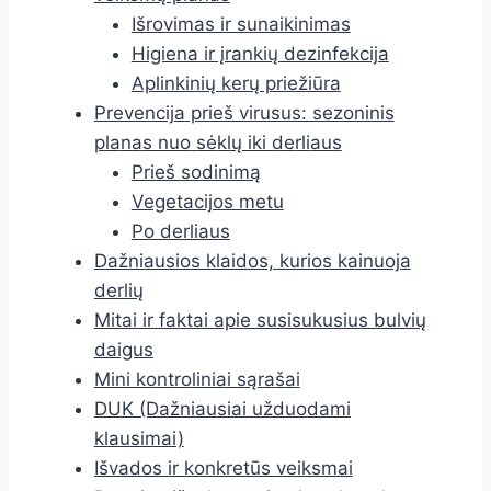
Išrovimas ir sunaikinimas
Higiena ir įrankių dezinfekcija
Aplinkinių kerų priežiūra
Prevencija prieš virusus: sezoninis
planas nuo sėklų iki derliaus
Prieš sodinimą
Vegetacijos metu
Po derliaus
Dažniausios klaidos, kurios kainuoja
derlių
Mitai ir faktai apie susisukusius bulvių
daigus
Mini kontroliniai sąrašai
DUK (Dažniausiai užduodami
klausimai)
Išvados ir konkretūs veiksmai