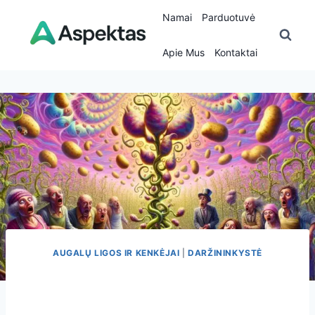
Skip
Namai
Parduotuvė
to
content
Apie Mus
Kontaktai
AUGALŲ LIGOS IR KENKĖJAI
|
DARŽININKYSTĖ