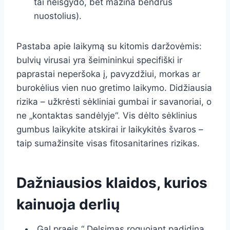
tai neišgydo, bet mažina bendrus
nuostolius).
Pastaba apie laikymą su kitomis daržovėmis:
bulvių virusai yra šeimininkui specifiški ir
paprastai neperšoka į, pavyzdžiui, morkas ar
burokėlius vien nuo gretimo laikymo. Didžiausia
rizika – užkrėsti sėkliniai gumbai ir savanoriai, o
ne „kontaktas sandėlyje“. Vis dėlto sėklinius
gumbus laikykite atskirai ir laikykitės švaros –
taip sumažinsite visas fitosanitarines rizikas.
Dažniausios klaidos, kurios
kainuoja derlių
„Gal praeis.“ Delsimas roguojant padidina