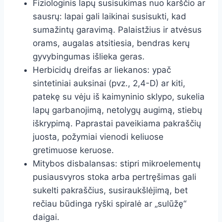
Fiziologinis lapų susisukimas nuo karščio ar
sausrų: lapai gali laikinai susisukti, kad
sumažintų garavimą. Palaistžius ir atvėsus
orams, augalas atsitiesia, bendras kerų
gyvybingumas išlieka geras.
Herbicidų dreifas ar liekanos: ypač
sintetiniai auksinai (pvz., 2,4-D) ar kiti,
patekę su vėju iš kaimyninio sklypo, sukelia
lapų garbanojimą, netolygų augimą, stiebų
iškrypimą. Paprastai paveikiama pakraščių
juosta, požymiai vienodi keliuose
gretimuose keruose.
Mitybos disbalansas: stipri mikroelementų
pusiausvyros stoka arba pertręšimas gali
sukelti pakraščius, susiraukšlėjimą, bet
rečiau būdinga ryški spiralė ar „sulūžę“
daigai.