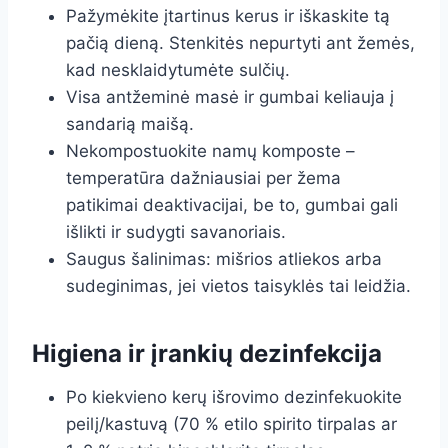
Pažymėkite įtartinus kerus ir iškaskite tą
pačią dieną. Stenkitės nepurtyti ant žemės,
kad nesklaidytumėte sulčių.
Visa antžeminė masė ir gumbai keliauja į
sandarią maišą.
Nekompostuokite namų komposte –
temperatūra dažniausiai per žema
patikimai deaktivacijai, be to, gumbai gali
išlikti ir sudygti savanoriais.
Saugus šalinimas: mišrios atliekos arba
sudeginimas, jei vietos taisyklės tai leidžia.
Higiena ir įrankių dezinfekcija
Po kiekvieno kerų išrovimo dezinfekuokite
peilį/kastuvą (70 % etilo spirito tirpalas ar