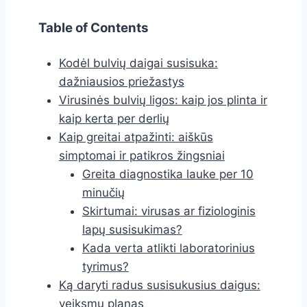
Table of Contents
Kodėl bulvių daigai susisuka:
dažniausios priežastys
Virusinės bulvių ligos: kaip jos plinta ir
kaip kerta per derlių
Kaip greitai atpažinti: aiškūs
simptomai ir patikros žingsniai
Greita diagnostika lauke per 10
minučių
Skirtumai: virusas ar fiziologinis
lapų susisukimas?
Kada verta atlikti laboratorinius
tyrimus?
Ką daryti radus susisukusius daigus:
veiksmų planas