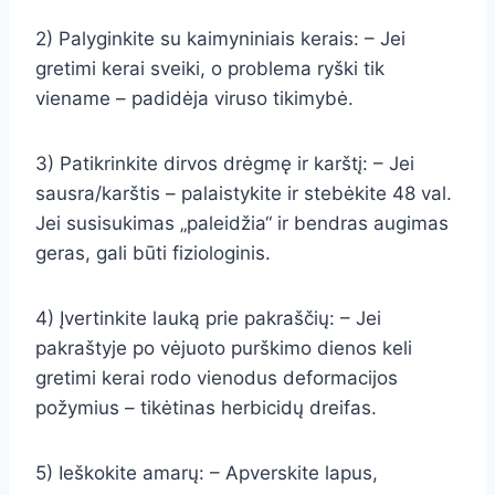
2) Palyginkite su kaimyniniais kerais: – Jei
gretimi kerai sveiki, o problema ryški tik
viename – padidėja viruso tikimybė.
3) Patikrinkite dirvos drėgmę ir karštį: – Jei
sausra/karštis – palaistykite ir stebėkite 48 val.
Jei susisukimas „paleidžia“ ir bendras augimas
geras, gali būti fiziologinis.
4) Įvertinkite lauką prie pakraščių: – Jei
pakraštyje po vėjuoto purškimo dienos keli
gretimi kerai rodo vienodus deformacijos
požymius – tikėtinas herbicidų dreifas.
5) Ieškokite amarų: – Apverskite lapus,