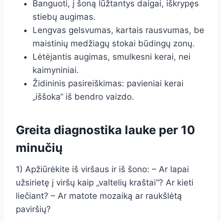
Banguoti, į šoną lūžtantys daigai, iškrypęs
stiebų augimas.
Lengvas gelsvumas, kartais rausvumas, be
maistinių medžiagų stokai būdingų zonų.
Lėtėjantis augimas, smulkesni kerai, nei
kaimyniniai.
Židininis pasireiškimas: pavieniai kerai
„iššoka“ iš bendro vaizdo.
Greita diagnostika lauke per 10
minučių
1) Apžiūrėkite iš viršaus ir iš šono: – Ar lapai
užsirietę į viršų kaip „valtelių kraštai“? Ar kieti
liečiant? – Ar matote mozaiką ar raukšlėtą
paviršių?