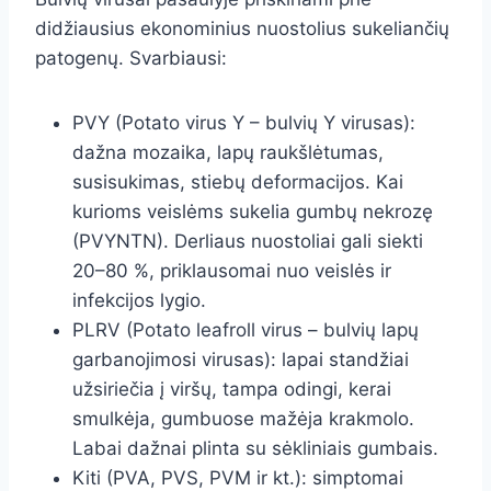
didžiausius ekonominius nuostolius sukeliančių
patogenų. Svarbiausi:
PVY (Potato virus Y – bulvių Y virusas):
dažna mozaika, lapų raukšlėtumas,
susisukimas, stiebų deformacijos. Kai
kurioms veislėms sukelia gumbų nekrozę
(PVYNTN). Derliaus nuostoliai gali siekti
20–80 %, priklausomai nuo veislės ir
infekcijos lygio.
PLRV (Potato leafroll virus – bulvių lapų
garbanojimosi virusas): lapai standžiai
užsiriečia į viršų, tampa odingi, kerai
smulkėja, gumbuose mažėja krakmolo.
Labai dažnai plinta su sėkliniais gumbais.
Kiti (PVA, PVS, PVM ir kt.): simptomai