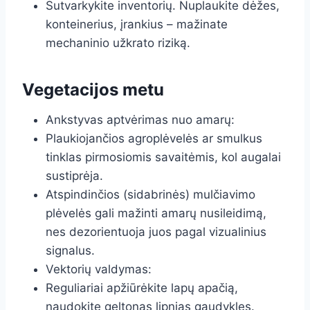
Sutvarkykite inventorių. Nuplaukite dėžes,
konteinerius, įrankius – mažinate
mechaninio užkrato riziką.
Vegetacijos metu
Ankstyvas aptvėrimas nuo amarų:
Plaukiojančios agroplėvelės ar smulkus
tinklas pirmosiomis savaitėmis, kol augalai
sustiprėja.
Atspindinčios (sidabrinės) mulčiavimo
plėvelės gali mažinti amarų nusileidimą,
nes dezorientuoja juos pagal vizualinius
signalus.
Vektorių valdymas:
Reguliariai apžiūrėkite lapų apačią,
naudokite geltonas lipnias gaudykles.