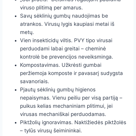
viruso plitimą per amarus.
Savų sėklinių gumbų naudojimas be
atrankos. Virusų lygis kaupiasi metai iš
metų.
Vien insekticidų viltis. PVY tipo virusai
perduodami labai greitai – cheminė
kontrolė be prevencijos neveiksminga.
Kompostavimas. Užkrėsti gumbai
peržiemoja komposte ir pavasarį sudygsta
savanoriais.
Pjautų sėklinių gumbų higienos
nepaisymas. Vienu peiliu per visą partiją –
puikus kelias mechaniniam plitimui, jei
virusas mechaniškai perduodamas.
Piktžolių ignoravimas. Naktižiedės piktžolės
– tylūs virusų šeimininkai.