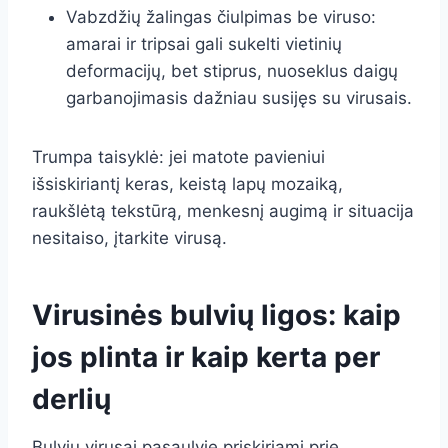
Vabzdžių žalingas čiulpimas be viruso:
amarai ir tripsai gali sukelti vietinių
deformacijų, bet stiprus, nuoseklus daigų
garbanojimasis dažniau susijęs su virusais.
Trumpa taisyklė: jei matote pavieniui
išsiskiriantį keras, keistą lapų mozaiką,
raukšlėtą tekstūrą, menkesnį augimą ir situacija
nesitaiso, įtarkite virusą.
Virusinės bulvių ligos: kaip
jos plinta ir kaip kerta per
derlių
Bulvių virusai pasaulyje priskiriami prie