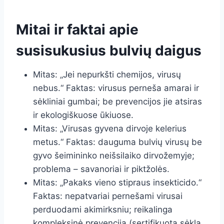
Mitai ir faktai apie
susisukusius bulvių daigus
Mitas: „Jei nepurkšti chemijos, virusų
nebus.“ Faktas: virusus perneša amarai ir
sėkliniai gumbai; be prevencijos jie atsiras
ir ekologiškuose ūkiuose.
Mitas: „Virusas gyvena dirvoje kelerius
metus.“ Faktas: dauguma bulvių virusų be
gyvo šeimininko neišsilaiko dirvožemyje;
problema – savanoriai ir piktžolės.
Mitas: „Pakaks vieno stipraus insekticido.“
Faktas: nepatvariai pernešami virusai
perduodami akimirksniu; reikalinga
kompleksinė prevencija (sertifikuota sėkla,