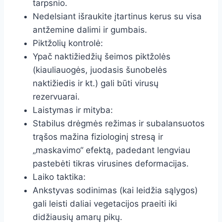
tarpsnio.
Nedelsiant išraukite įtartinus kerus su visa
antžemine dalimi ir gumbais.
Piktžolių kontrolė:
Ypač naktižiedžių šeimos piktžolės
(kiauliauogės, juodasis šunobelės
naktižiedis ir kt.) gali būti virusų
rezervuarai.
Laistymas ir mityba:
Stabilus drėgmės režimas ir subalansuotos
trąšos mažina fiziologinį stresą ir
„maskavimo“ efektą, padedant lengviau
pastebėti tikras virusines deformacijas.
Laiko taktika:
Ankstyvas sodinimas (kai leidžia sąlygos)
gali leisti daliai vegetacijos praeiti iki
didžiausių amarų pikų.