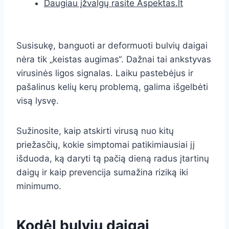
Daugiau įžvalgų rasite Aspektas.lt
Susisukę, banguoti ar deformuoti bulvių daigai
nėra tik „keistas augimas“. Dažnai tai ankstyvas
virusinės ligos signalas. Laiku pastebėjus ir
pašalinus kelių kerų problemą, galima išgelbėti
visą lysvę.
Sužinosite, kaip atskirti virusą nuo kitų
priežasčių, kokie simptomai patikimiausiai jį
išduoda, ką daryti tą pačią dieną radus įtartinų
daigų ir kaip prevencija sumažina riziką iki
minimumo.
Kodėl bulvių daigai