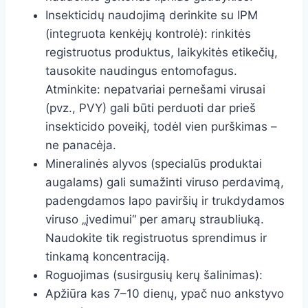
Insekticidų naudojimą derinkite su IPM
(integruota kenkėjų kontrolė): rinkitės
registruotus produktus, laikykitės etikečių,
tausokite naudingus entomofagus.
Atminkite: nepatvariai pernešami virusai
(pvz., PVY) gali būti perduoti dar prieš
insekticido poveikį, todėl vien purškimas –
ne panacėja.
Mineralinės alyvos (specialūs produktai
augalams) gali sumažinti viruso perdavimą,
padengdamos lapo paviršių ir trukdydamos
viruso „įvedimui“ per amarų straubliuką.
Naudokite tik registruotus sprendimus ir
tinkamą koncentraciją.
Roguojimas (susirgusių kerų šalinimas):
Apžiūra kas 7–10 dienų, ypač nuo ankstyvo