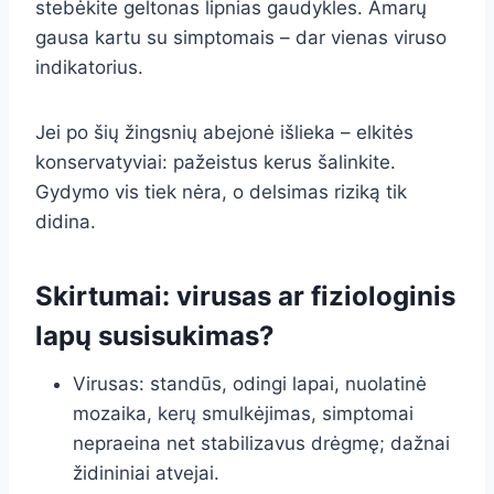
stebėkite geltonas lipnias gaudykles. Amarų
gausa kartu su simptomais – dar vienas viruso
indikatorius.
Jei po šių žingsnių abejonė išlieka – elkitės
konservatyviai: pažeistus kerus šalinkite.
Gydymo vis tiek nėra, o delsimas riziką tik
didina.
Skirtumai: virusas ar fiziologinis
lapų susisukimas?
Virusas: standūs, odingi lapai, nuolatinė
mozaika, kerų smulkėjimas, simptomai
nepraeina net stabilizavus drėgmę; dažnai
židininiai atvejai.