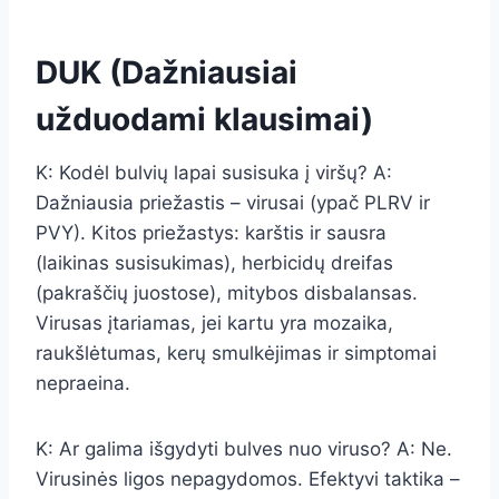
DUK (Dažniausiai
užduodami klausimai)
K: Kodėl bulvių lapai susisuka į viršų? A:
Dažniausia priežastis – virusai (ypač PLRV ir
PVY). Kitos priežastys: karštis ir sausra
(laikinas susisukimas), herbicidų dreifas
(pakraščių juostose), mitybos disbalansas.
Virusas įtariamas, jei kartu yra mozaika,
raukšlėtumas, kerų smulkėjimas ir simptomai
nepraeina.
K: Ar galima išgydyti bulves nuo viruso? A: Ne.
Virusinės ligos nepagydomos. Efektyvi taktika –