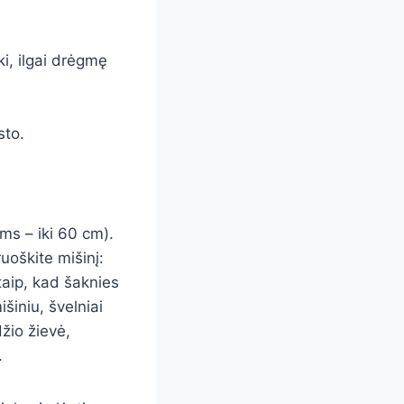
i, ilgai drėgmę
sto.
ms – iki 60 cm).
uoškite mišinį:
taip, kad šaknies
išiniu, švelniai
žio žievė,
.