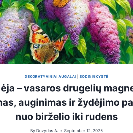
DEKORATYVINIAI AUGALAI
|
SODININKYSTĖ
ėja – vasaros drugelių magn
as, auginimas ir žydėjimo p
nuo birželio iki rudens
By
Dovydas A.
September 12, 2025