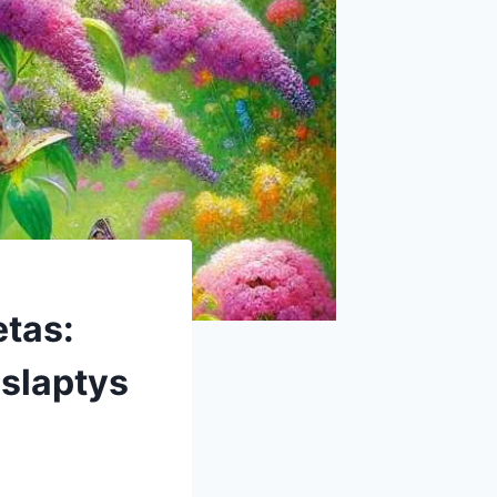
etas:
aslaptys