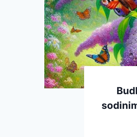
Budl
sodinim