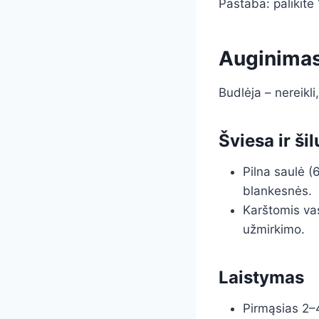
Pastaba: palikite 
Auginimas,
Budlėja – nereikli
Šviesa ir ši
Pilna saulė (
blankesnės.
Karštomis va
užmirkimo.
Laistymas
Pirmąsias 2–4