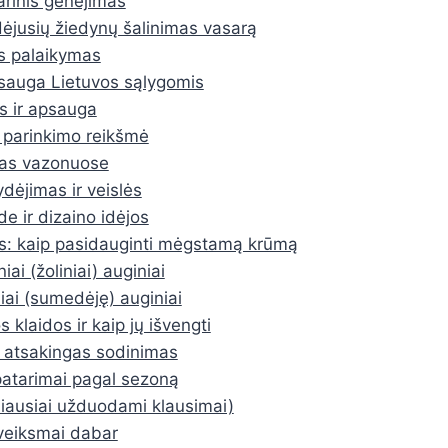
rinis genėjimas
ėjusių žiedynų šalinimas vasarą
s palaikymas
sauga Lietuvos sąlygomis
s ir apsauga
 parinkimo reikšmė
as vazonuose
dėjimas ir veislės
de ir dizaino idėjos
s: kaip pasidauginti mėgstamą krūmą
iai (žoliniai) auginiai
iai (sumedėję) auginiai
 klaidos ir kaip jų išvengti
ir atsakingas sodinimas
 patarimai pagal sezoną
ausiai užduodami klausimai)
 veiksmai dabar