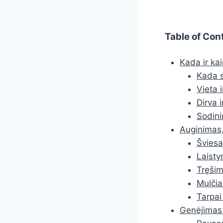
Table of Con
Kada ir kai
Kada s
Vieta 
Dirva 
Sodini
Auginimas,
Šviesa
Laist
Tręši
Mulči
Tarpai 
Genėjimas 