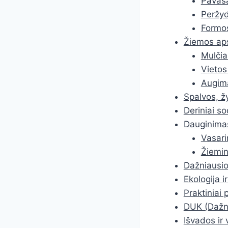
Pavasa
Peržyd
Formo
Žiemos ap
Mulčia
Vietos
Augim
Spalvos, žy
Deriniai so
Dauginima
Vasarin
Žiemin
Dažniausios
Ekologija 
Praktiniai
DUK (Dažni
Išvados ir