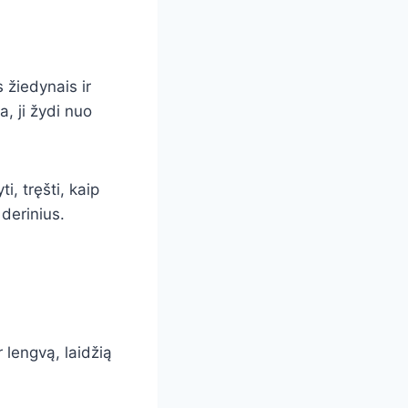
 žiedynais ir
a, ji žydi nuo
i, tręšti, kaip
derinius.
r lengvą, laidžią