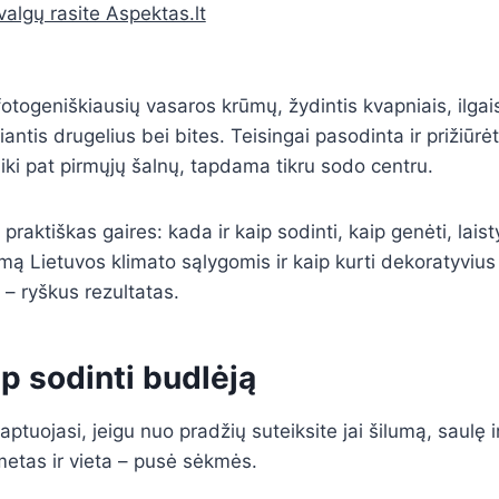
valgų rasite Aspektas.lt
otogeniškiausių vasaros krūmų, žydintis kvapniais, ilgais
antis drugelius bei bites. Teisingai pasodinta ir prižiūrėt
 iki pat pirmųjų šalnų, tapdama tikru sodo centru.
 praktiškas gaires: kada ir kaip sodinti, kaip genėti, laistyt
mą Lietuvos klimato sąlygomis ir kaip kurti dekoratyvius 
 – ryškus rezultatas.
ip sodinti budlėją
aptuojasi, jeigu nuo pradžių suteiksite jai šilumą, saulę i
etas ir vieta – pusė sėkmės.