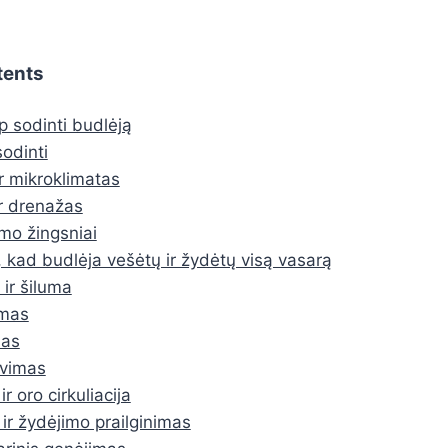
tents
p sodinti budlėją
odinti
ir mikroklimatas
ir drenažas
mo žingsniai
 kad budlėja vešėtų ir žydėtų visą vasarą
 ir šiluma
ymas
mas
avimas
ir oro cirkuliacija
ir žydėjimo prailginimas