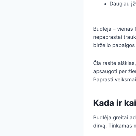
Daugiau įž
Budlėja – vienas f
nepaprastai trauki
birželio pabaigos
Čia rasite aiškias,
apsaugoti per žie
Paprasti veiksmai
Kada ir ka
Budlėja greitai ad
dirvą. Tinkamas m