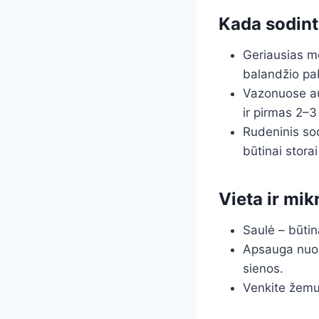
Kada sodint
Geriausias me
balandžio pab
Vazonuose aug
ir pirmas 2–3
Rudeninis sod
būtinai storai
Vieta ir mik
Saulė – būti
Apsauga nuo š
sienos.
Venkite žemum