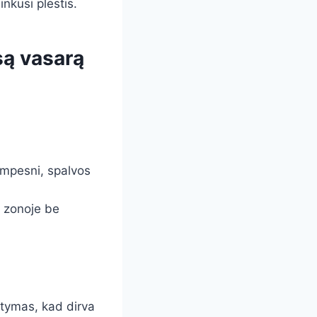
inkusi plėstis.
są vasarą
umpesni, spalvos
ų zonoje be
stymas, kad dirva