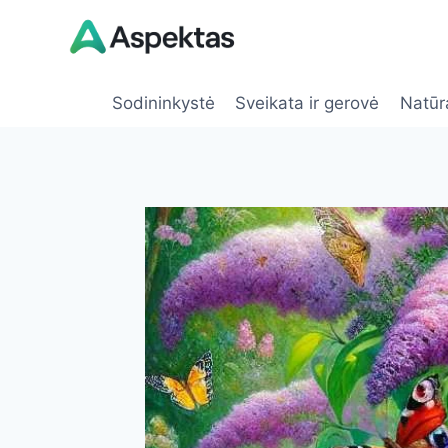
Skip
to
content
Sodininkystė
Sveikata ir gerovė
Natūr