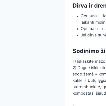
Dirva ir dre
Geriausia – 
laikanti molin
Optimalu – ne
Jei dirva sun
Sodinimo ži
1) Iškaskite mažd
2) Dugne išklokit
sodo žemė + kompo
kaklelis būtų lygi
sutrombuokite, ga
kompostas, šiauda