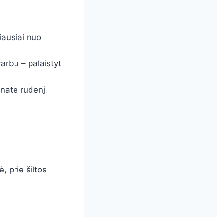
iausiai nuo
arbu – palaistyti
inate rudenį,
, prie šiltos