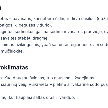
i
tas – pavasaris, kai nebėra šalnų ir dirva sušilusi (dažn
aigos iki gegužės vidurio).
intus sodinukus galima sodinti ir vasaros pradžioje, sv
 savaites stebėti drėgmę.
inimas rizikingesnis, ypač šaltuose regionuose. Jei sod
 mulčiuokite.
roklimatas
na. Kuo daugiau šviesos, tuo gausesnis žydėjimas.
iaurinių vėjų. Puiki vieta – pietinė ar vakarinė sodo pusė
ų, kur kaupiasi šaltas oras ir vanduo.