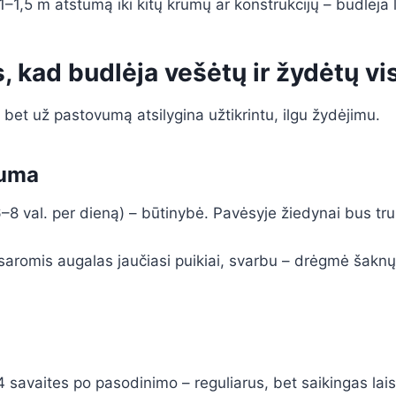
1–1,5 m atstumą iki kitų krūmų ar konstrukcijų – budlėja l
 kad budlėja vešėtų ir žydėtų vi
, bet už pastovumą atsilygina užtikrintu, ilgu žydėjimu.
luma
6–8 val. per dieną) – būtinybė. Pavėsyje žiedynai bus tr
saromis augalas jaučiasi puikiai, svarbu – drėgmė šakn
 savaites po pasodinimo – reguliarus, bet saikingas lai