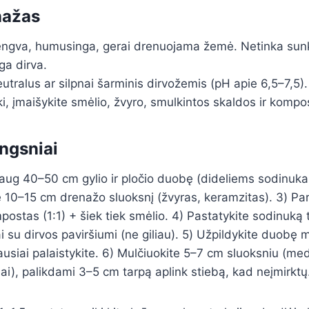
nažas
lengva, humusinga, gerai drenuojama žemė. Netinka sunk
ga dirva.
utralus ar silpnai šarminis dirvožemis (pH apie 6,5–7,5).
ki, įmaišykite smėlio, žvyro, smulkintos skaldos ir kompo
ngsniai
aug 40–50 cm gylio ir pločio duobę (dideliems sodinuka
e 10–15 cm drenažo sluoksnį (žvyras, keramzitas). 3) Par
stas (1:1) + šiek tiek smėlio. 4) Pastatykite sodinuką 
ai su dirvos paviršiumi (ne giliau). 5) Užpildykite duobę m
usiai palaistykite. 6) Mulčiuokite 5–7 cm sluoksniu (med
i), palikdami 3–5 cm tarpą aplink stiebą, kad neįmirktų