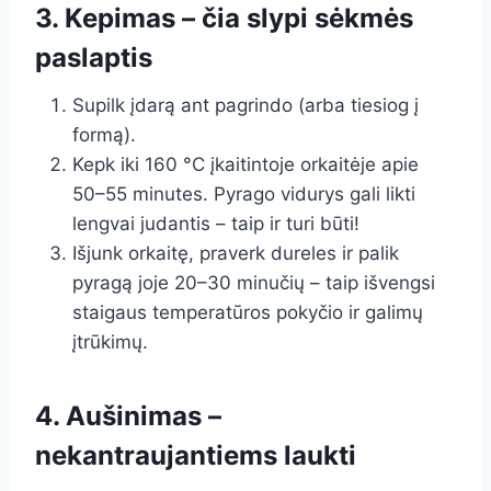
3. Kepimas – čia slypi sėkmės
paslaptis
Supilk įdarą ant pagrindo (arba tiesiog į
formą).
Kepk iki 160 °C įkaitintoje orkaitėje apie
50–55 minutes. Pyrago vidurys gali likti
lengvai judantis – taip ir turi būti!
Išjunk orkaitę, praverk dureles ir palik
pyragą joje 20–30 minučių – taip išvengsi
staigaus temperatūros pokyčio ir galimų
įtrūkimų.
4. Aušinimas –
nekantraujantiems laukti