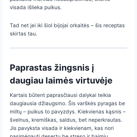
visada išlieka puikus.
Tad net jei iki šiol bijojai orkaitės – šis receptas
skirtas tau.
Paprastas žingsnis į
daugiau laimės virtuvėje
Kartais būtent paprasčiausi dalykai teikia
daugiausia džiaugsmo. Šis varškės pyragas be
miltų – puikus to pavyzdys. Kiekvienas kąsnis –
švelnus, kremiškas, saldus, bet neperkrautas.
Jis pavyksta visada ir kiekvienam, kas nori
pasimėgauti desertu be streso ir baimių.