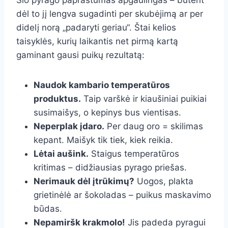
Šio pyrago paprastumas apgaulingas – būtent
dėl to jį lengva sugadinti per skubėjimą ar per
didelį norą „padaryti geriau“. Štai kelios
taisyklės, kurių laikantis net pirmą kartą
gaminant gausi puikų rezultatą:
Naudok kambario temperatūros
produktus.
Taip varškė ir kiaušiniai puikiai
susimaišys, o kepinys bus vientisas.
Neperplak įdaro.
Per daug oro = skilimas
kepant. Maišyk tik tiek, kiek reikia.
Lėtai aušink.
Staigus temperatūros
kritimas – didžiausias pyrago priešas.
Nerimauk dėl įtrūkimų?
Uogos, plakta
grietinėlė ar šokoladas – puikus maskavimo
būdas.
Nepamiršk krakmolo!
Jis padeda pyragui