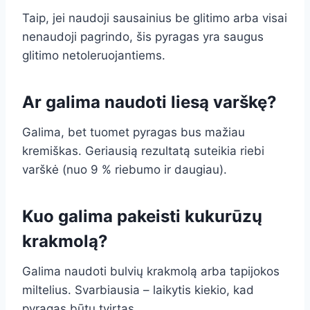
Taip, jei naudoji sausainius be glitimo arba visai
nenaudoji pagrindo, šis pyragas yra saugus
glitimo netoleruojantiems.
Ar galima naudoti liesą varškę?
Galima, bet tuomet pyragas bus mažiau
kremiškas. Geriausią rezultatą suteikia riebi
varškė (nuo 9 % riebumo ir daugiau).
Kuo galima pakeisti kukurūzų
krakmolą?
Galima naudoti bulvių krakmolą arba tapijokos
miltelius. Svarbiausia – laikytis kiekio, kad
pyragas būtų tvirtas.