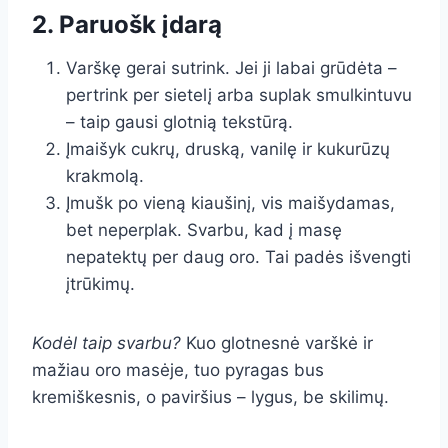
2. Paruošk įdarą
Varškę gerai sutrink. Jei ji labai grūdėta –
pertrink per sietelį arba suplak smulkintuvu
– taip gausi glotnią tekstūrą.
Įmaišyk cukrų, druską, vanilę ir kukurūzų
krakmolą.
Įmušk po vieną kiaušinį, vis maišydamas,
bet neperplak. Svarbu, kad į masę
nepatektų per daug oro. Tai padės išvengti
įtrūkimų.
Kodėl taip svarbu?
Kuo glotnesnė varškė ir
mažiau oro masėje, tuo pyragas bus
kremiškesnis, o paviršius – lygus, be skilimų.