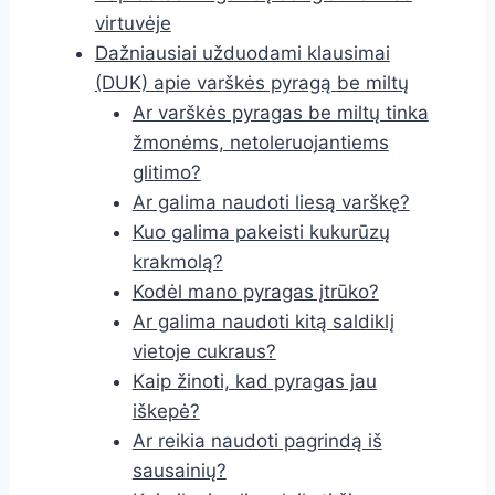
virtuvėje
Dažniausiai užduodami klausimai
(DUK) apie varškės pyragą be miltų
Ar varškės pyragas be miltų tinka
žmonėms, netoleruojantiems
glitimo?
Ar galima naudoti liesą varškę?
Kuo galima pakeisti kukurūzų
krakmolą?
Kodėl mano pyragas įtrūko?
Ar galima naudoti kitą saldiklį
vietoje cukraus?
Kaip žinoti, kad pyragas jau
iškepė?
Ar reikia naudoti pagrindą iš
sausainių?