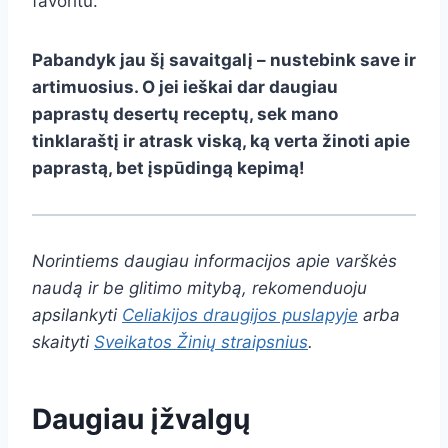
favoritu.
Pabandyk jau šį savaitgalį – nustebink save ir
artimuosius. O jei ieškai dar daugiau
paprastų desertų receptų, sek mano
tinklaraštį ir atrask viską, ką verta žinoti apie
paprastą, bet įspūdingą kepimą!
Norintiems daugiau informacijos apie varškės
naudą ir be glitimo mitybą, rekomenduoju
apsilankyti
Celiakijos draugijos puslapyje
arba
skaityti
Sveikatos Žinių straipsnius
.
Daugiau įžvalgų