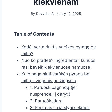
kiekvienam
By
Dovydas A.
July 12, 2025
Table of Contents
Kodėl verta rinktis varškės pyragą be
miltų?
Nuo ko pradėti? Ingredientai, kuriuos
rasi beveik kiekvienuose namuose
Kaip pagaminti varškės pyragą be
miltų – žingsnis po žingsnio
1. Paruošk pagrindą (jei
nusprendei jį daryti)
2. Paruošk įdarą
3. Kepimas – čia slypi sėkmės