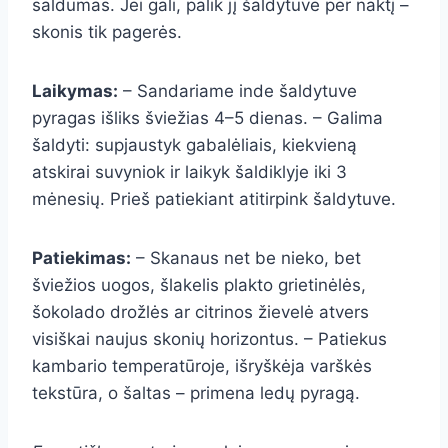
saldumas. Jei gali, palik jį šaldytuve per naktį –
skonis tik pagerės.
Laikymas:
– Sandariame inde šaldytuve
pyragas išliks šviežias 4–5 dienas. – Galima
šaldyti: supjaustyk gabalėliais, kiekvieną
atskirai suvyniok ir laikyk šaldiklyje iki 3
mėnesių. Prieš patiekiant atitirpink šaldytuve.
Patiekimas:
– Skanaus net be nieko, bet
šviežios uogos, šlakelis plakto grietinėlės,
šokolado drožlės ar citrinos žievelė atvers
visiškai naujus skonių horizontus. – Patiekus
kambario temperatūroje, išryškėja varškės
tekstūra, o šaltas – primena ledų pyragą.