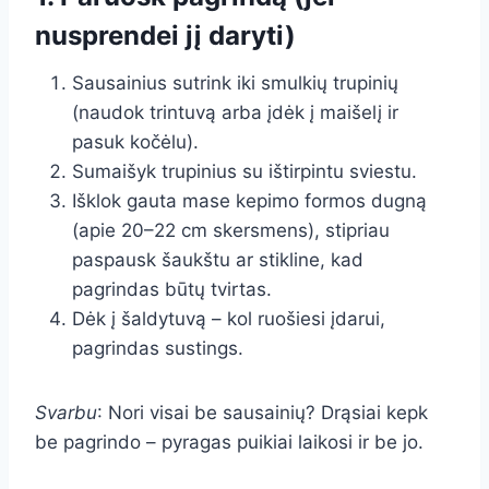
nusprendei jį daryti)
Sausainius sutrink iki smulkių trupinių
(naudok trintuvą arba įdėk į maišelį ir
pasuk kočėlu).
Sumaišyk trupinius su ištirpintu sviestu.
Išklok gauta mase kepimo formos dugną
(apie 20–22 cm skersmens), stipriau
paspausk šaukštu ar stikline, kad
pagrindas būtų tvirtas.
Dėk į šaldytuvą – kol ruošiesi įdarui,
pagrindas sustings.
Svarbu
: Nori visai be sausainių? Drąsiai kepk
be pagrindo – pyragas puikiai laikosi ir be jo.