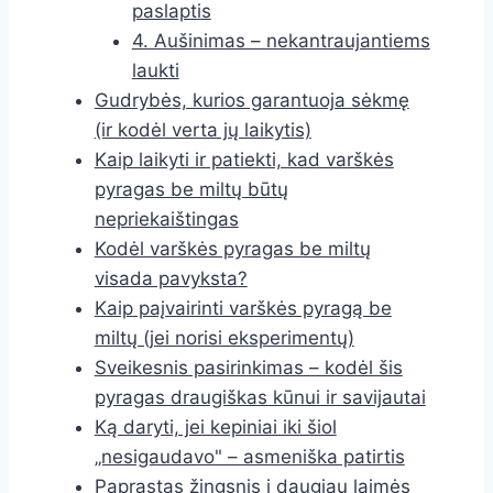
paslaptis
4. Aušinimas – nekantraujantiems
laukti
Gudrybės, kurios garantuoja sėkmę
(ir kodėl verta jų laikytis)
Kaip laikyti ir patiekti, kad varškės
pyragas be miltų būtų
nepriekaištingas
Kodėl varškės pyragas be miltų
visada pavyksta?
Kaip paįvairinti varškės pyragą be
miltų (jei norisi eksperimentų)
Sveikesnis pasirinkimas – kodėl šis
pyragas draugiškas kūnui ir savijautai
Ką daryti, jei kepiniai iki šiol
„nesigaudavo" – asmeniška patirtis
Paprastas žingsnis į daugiau laimės