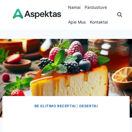
Skip
Namai
Parduotuvė
to
content
Apie Mus
Kontaktai
BE GLITIMO RECEPTAI
|
DESERTAI