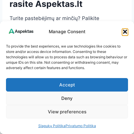
rasite
Aspektas.lt
Turite pastebėjimų ar minčių? Palikite
komentarą – man įdomu išgirsti jūsų nuomonę!
Manage Consent
Jeigu patiko šis straipsnis, kviečiu naršyti
To provide the best experiences, we use technologies like cookies to
daugiau temų
Aspektas.lt
svetainėje. Čia rasite
store and/or access device information. Consenting to these
technologies will allow us to process data such as browsing behaviour or
straipsnių apie sveikatą, patarimus kasdienai,
unique IDs on this site. Not consenting or withdrawing consent, may
aktualijas ir dar daugiau.
adversely affect certain features and functions.
Accept
Ačiū, kad skaitote. Linkiu jums šviesios ir
įkvepiančios dienos!
Deny
Post
#
be miltų
#
glitimo neturintis desertas
View preferences
Tags:
#
kreminis desertas
#
Lengvi receptai
Slapukų Politika
Privatumo Politika