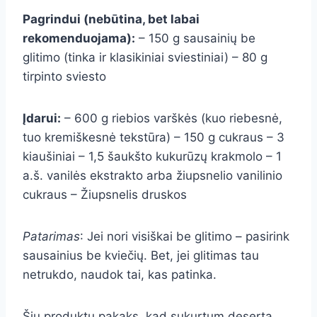
Pagrindui (nebūtina, bet labai
rekomenduojama):
– 150 g sausainių be
glitimo (tinka ir klasikiniai sviestiniai) – 80 g
tirpinto sviesto
Įdarui:
– 600 g riebios varškės (kuo riebesnė,
tuo kremiškesnė tekstūra) – 150 g cukraus – 3
kiaušiniai – 1,5 šaukšto kukurūzų krakmolo – 1
a.š. vanilės ekstrakto arba žiupsnelio vanilinio
cukraus – Žiupsnelis druskos
Patarimas
: Jei nori visiškai be glitimo – pasirink
sausainius be kviečių. Bet, jei glitimas tau
netrukdo, naudok tai, kas patinka.
Šių produktų pakaks, kad sukurtum desertą,