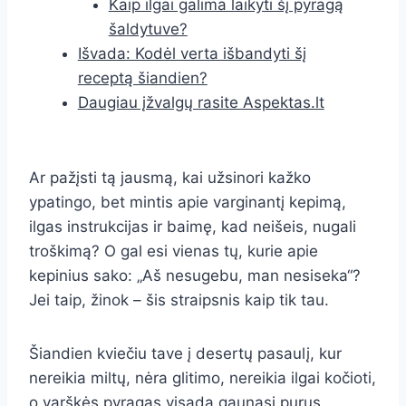
Kaip ilgai galima laikyti šį pyragą
šaldytuve?
Išvada: Kodėl verta išbandyti šį
receptą šiandien?
Daugiau įžvalgų rasite Aspektas.lt
Ar pažįsti tą jausmą, kai užsinori kažko
ypatingo, bet mintis apie varginantį kepimą,
ilgas instrukcijas ir baimę, kad neišeis, nugali
troškimą? O gal esi vienas tų, kurie apie
kepinius sako: „Aš nesugebu, man nesiseka“?
Jei taip, žinok – šis straipsnis kaip tik tau.
Šiandien kviečiu tave į desertų pasaulį, kur
nereikia miltų, nėra glitimo, nereikia ilgai kočioti,
o varškės pyragas visada gaunasi purus,