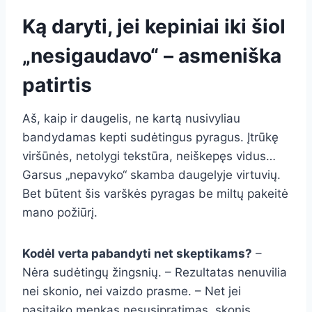
Ką daryti, jei kepiniai iki šiol
„nesigaudavo“ – asmeniška
patirtis
Aš, kaip ir daugelis, ne kartą nusivyliau
bandydamas kepti sudėtingus pyragus. Įtrūkę
viršūnės, netolygi tekstūra, neiškepęs vidus…
Garsus „nepavyko“ skamba daugelyje virtuvių.
Bet būtent šis varškės pyragas be miltų pakeitė
mano požiūrį.
Kodėl verta pabandyti net skeptikams?
–
Nėra sudėtingų žingsnių. – Rezultatas nenuvilia
nei skonio, nei vaizdo prasme. – Net jei
pasitaiko menkas nesusipratimas, skonis