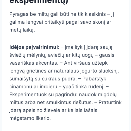
eksperimentų)
Pyragas be miltų gali būti ne tik klasikinis – jį
galima lengvai pritaikyti pagal savo skonį ar
metų laiką.
Idėjos paįvairinimui:
– Įmaišyk į įdarą saują
šviežių mėlynių, aviečių ar kitų uogų – gausis
vasariškas akcentas. – Ant viršaus užtepk
lengvą grietinės ar natūralaus jogurto sluoksnį,
sumaišytą su cukraus pudra. – Pabarstyk
cinamonu ar imbieru – ypač tinka rudenį. –
Eksperimentuok su pagrindu: naudok migdolų
miltus arba net smulkintus riešutus. – Praturtink
įdarą apelsino žievele ar keliais lašais
mėgstamo likerio.