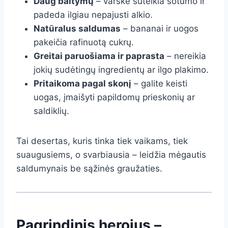
Daug baltymų
– varškė suteikia sotumo ir
padeda ilgiau nepajusti alkio.
Natūralus saldumas
– bananai ir uogos
pakeičia rafinuotą cukrų.
Greitai paruošiama ir paprasta
– nereikia
jokių sudėtingų ingredientų ar ilgo plakimo.
Pritaikoma pagal skonį
– galite keisti
uogas, įmaišyti papildomų prieskonių ar
saldiklių.
Tai desertas, kuris tinka tiek vaikams, tiek
suaugusiems, o svarbiausia – leidžia mėgautis
saldumynais be sąžinės graužaties.
Pagrindinis herojus –