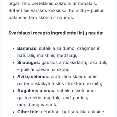
organizmo pertekliniu cukrumi ar riebalais.
Būtent šie varškės keksiukai be miltų – puikus
balansas tarp skonio ir naudos.
Svarbiausi recepto ingredientai ir jų nauda:
Bananas:
suteikia saldumo, drėgmės ir
natūralių maistinių medžiagų.
Šilauogės:
gausios antioksidantų, skaidulų
– puikiai paįvairina skonį.
Avižų sėlenos:
praturtina skaidulomis,
padeda išlaikyti tešlos struktūrą be miltų.
Augalinis pienas:
suteikia švelnumo –
galite rinktis migdolų, avižų ar kitą
mėgstamą variantą.
Ciberžolė:
nebūtina, bet suteikia auksinę