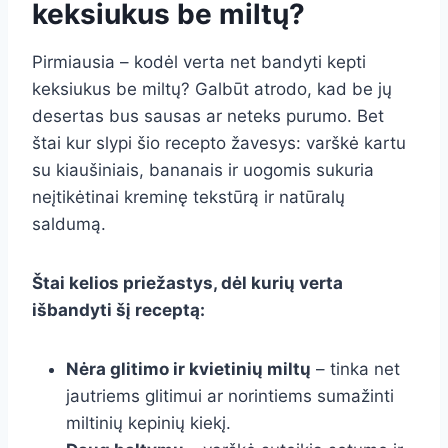
keksiukus be miltų?
Pirmiausia – kodėl verta net bandyti kepti
keksiukus be miltų? Galbūt atrodo, kad be jų
desertas bus sausas ar neteks purumo. Bet
štai kur slypi šio recepto žavesys: varškė kartu
su kiaušiniais, bananais ir uogomis sukuria
neįtikėtinai kreminę tekstūrą ir natūralų
saldumą.
Štai kelios priežastys, dėl kurių verta
išbandyti šį receptą:
Nėra glitimo ir kvietinių miltų
– tinka net
jautriems glitimui ar norintiems sumažinti
miltinių kepinių kiekį.