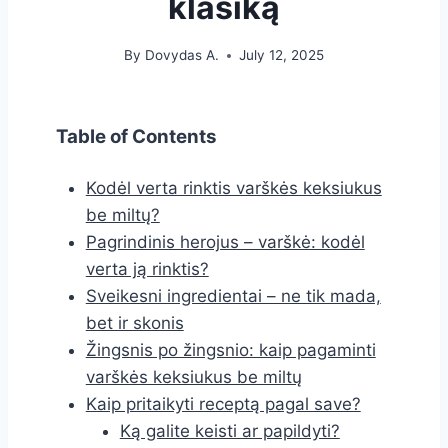
klasiką
By
Dovydas A.
July 12, 2025
Table of Contents
Kodėl verta rinktis varškės keksiukus
be miltų?
Pagrindinis herojus – varškė: kodėl
verta ją rinktis?
Sveikesni ingredientai – ne tik mada,
bet ir skonis
Žingsnis po žingsnio: kaip pagaminti
varškės keksiukus be miltų
Kaip pritaikyti receptą pagal save?
Ką galite keisti ar papildyti?