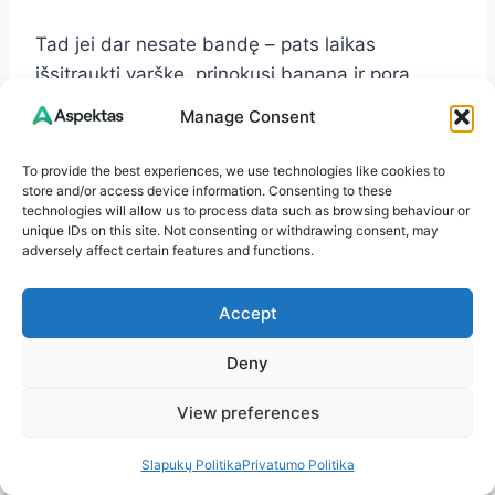
Tad jei dar nesate bandę – pats laikas
išsitraukti varškę, prinokusį bananą ir porą
saujų uogų. Rezultatas nustebins – o gal net
Manage Consent
taps jūsų nauju mėgstamiausiu desertu!
To provide the best experiences, we use technologies like cookies to
store and/or access device information. Consenting to these
technologies will allow us to process data such as browsing behaviour or
unique IDs on this site. Not consenting or withdrawing consent, may
DUK – Dažniausiai
adversely affect certain features and functions.
užduodami klausimai apie
Accept
varškės keksiukus be miltų
Deny
Kiek laiko galima laikyti šiuos keksiukus?
View preferences
Paprastai keksiukus galite laikyti šaldytuve iki 3
dienų. Geriausia sandariame inde, kad
Slapukų Politika
Privatumo Politika
neišdžiūtų.