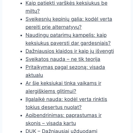
Kaip patiekti varškės keksiukus be
miltų?
Sveikesnių kepinių galia: kodėl verta
pereiti prie alternatyvų?
Naudingų patarimų kampelis: kaip
keksiukus paversti dar gardesniais?
Dažniausios klaidos ir kaip jų išvengti
Sveikatos nauda – ne tik teorija
Pritaikymas pagal sezoną: visada
aktualu
Ar šie keksiukai tinka vaikams ir
alergiškiems glitimui?
Ilgalaikė nauda: kodėl verta rinktis
tokius desertus nuolat?
Apibendrinimas: paprastumas ir
skonis – visada kartu
DUK – Dažniausiai užduodami