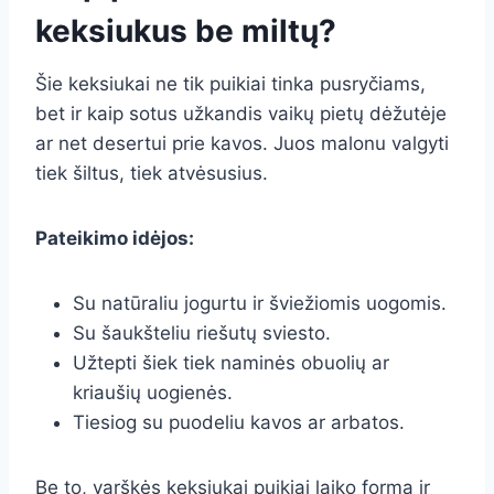
keksiukus be miltų?
Šie keksiukai ne tik puikiai tinka pusryčiams,
bet ir kaip sotus užkandis vaikų pietų dėžutėje
ar net desertui prie kavos. Juos malonu valgyti
tiek šiltus, tiek atvėsusius.
Pateikimo idėjos:
Su natūraliu jogurtu ir šviežiomis uogomis.
Su šaukšteliu riešutų sviesto.
Užtepti šiek tiek naminės obuolių ar
kriaušių uogienės.
Tiesiog su puodeliu kavos ar arbatos.
Be to, varškės keksiukai puikiai laiko formą ir