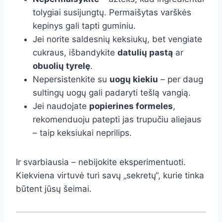
tolygiai susijungtų. Permaišytas varškės
kepinys gali tapti guminiu.
Jei norite saldesnių keksiukų, bet vengiate
cukraus, išbandykite
datulių pastą
ar
obuolių tyrelę
.
Nepersistenkite su
uogų kiekiu
– per daug
sultingų uogų gali padaryti tešlą vangią.
Jei naudojate
popierines formeles
,
rekomenduoju patepti jas trupučiu aliejaus
– taip keksiukai neprilips.
Ir svarbiausia – nebijokite eksperimentuoti.
Kiekviena virtuvė turi savų „sekretų“, kurie tinka
būtent jūsų šeimai.