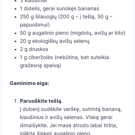
3 kiaušiniai
1 didelis, gerai sunokęs bananas
250 g šilauogių (200 g – į tešlą, 50 g –
papuošimui)
50 g augalinio pieno (migdolų, avižų ar kito)
20 g ekologiškų avižų sėlenų
2 g druskos
1 g ciberžolės (nebūtina, bet suteikia
gražesnę spalvą)
Gaminimo eiga:
Paruoškite tešlą.
Į dubenį sudėkite varškę, sutrintą bananą,
kiaušinius ir avižų sėlenas. Viską gerai
išmaišykite. Jei masė atrodo labai tiršta,
įpilkite šlakelį augalinio pieno.