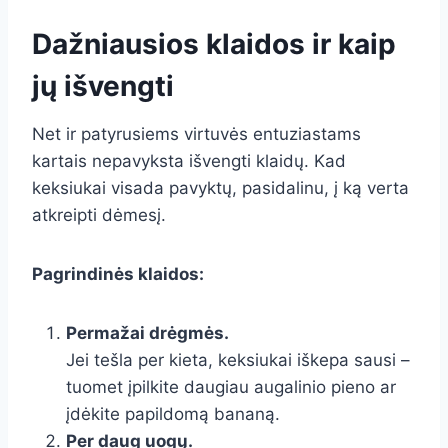
Dažniausios klaidos ir kaip
jų išvengti
Net ir patyrusiems virtuvės entuziastams
kartais nepavyksta išvengti klaidų. Kad
keksiukai visada pavyktų, pasidalinu, į ką verta
atkreipti dėmesį.
Pagrindinės klaidos:
Permažai drėgmės.
Jei tešla per kieta, keksiukai iškepa sausi –
tuomet įpilkite daugiau augalinio pieno ar
įdėkite papildomą bananą.
Per daug uogų.