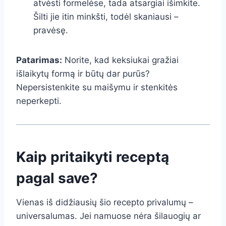
atvėsti formelėse, tada atsargiai išimkite.
Šilti jie itin minkšti, todėl skaniausi –
pravėsę.
Patarimas:
Norite, kad keksiukai gražiai
išlaikytų formą ir būtų dar purūs?
Nepersistenkite su maišymu ir stenkitės
neperkepti.
Kaip pritaikyti receptą
pagal save?
Vienas iš didžiausių šio recepto privalumų –
universalumas. Jei namuose nėra šilauogių ar