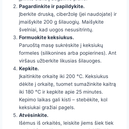
Pagardinkite ir papildykite.
Įberkite druską, ciberžolę (jei naudojate) ir
įmaišykite 200 g šilauogių. Maišykite
švelniai, kad uogos nesusitrintų.
Formuokite keksiukus.
Paruoštą masę sukrėskite į keksiukų
formeles (silikonines arba popierines). Ant
viršaus užberkite likusias šilauoges.
Kepkite.
Įkaitinkite orkaitę iki 200 °C. Keksiukus
dėkite į orkaitę, tuomet sumažinkite kaitrą
iki 180 °C ir kepkite apie 25 minutes.
Kepimo laikas gali kisti – stebėkite, kol
keksiukai gražiai pagels.
Atvėsinkite.
Išėmus iš orkaitės, leiskite jiems šiek tiek