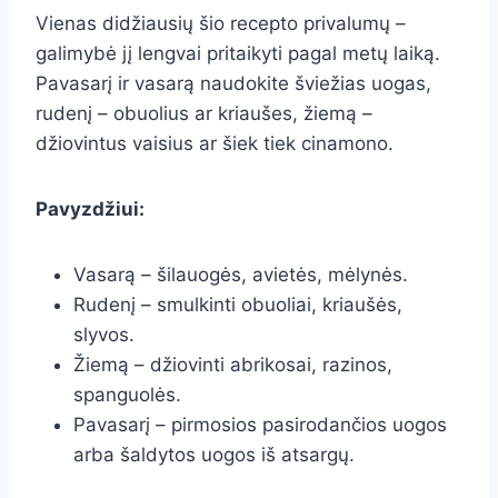
Vienas didžiausių šio recepto privalumų –
galimybė jį lengvai pritaikyti pagal metų laiką.
Pavasarį ir vasarą naudokite šviežias uogas,
rudenį – obuolius ar kriaušes, žiemą –
džiovintus vaisius ar šiek tiek cinamono.
Pavyzdžiui:
Vasarą – šilauogės, avietės, mėlynės.
Rudenį – smulkinti obuoliai, kriaušės,
slyvos.
Žiemą – džiovinti abrikosai, razinos,
spanguolės.
Pavasarį – pirmosios pasirodančios uogos
arba šaldytos uogos iš atsargų.