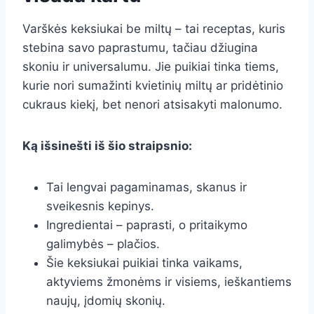
Varškės keksiukai be miltų – tai receptas, kuris
stebina savo paprastumu, tačiau džiugina
skoniu ir universalumu. Jie puikiai tinka tiems,
kurie nori sumažinti kvietinių miltų ar pridėtinio
cukraus kiekį, bet nenori atsisakyti malonumo.
Ką išsinešti iš šio straipsnio:
Tai lengvai pagaminamas, skanus ir
sveikesnis kepinys.
Ingredientai – paprasti, o pritaikymo
galimybės – plačios.
Šie keksiukai puikiai tinka vaikams,
aktyviems žmonėms ir visiems, ieškantiems
naujų, įdomių skonių.