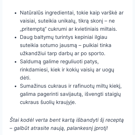
Natūralūs ingredientai, tokie kaip varškė ar
vaisiai, suteikia unikalų, tikrą skonį – ne
„pritemptą“ cukrumi ar kvietiniais miltais.
Daug baltymų turintys kepiniai ilgiau
suteikia sotumo jausmą – puikiai tinka
užkandžiui tarp darbų ar po sporto.
Saldumą galime reguliuoti patys,
rinkdamiesi, kiek ir kokių vaisių ar uogų
dėti.
Sumažinus cukraus ir rafinuotų miltų kiekį,
galima pagerinti savijautą, išvengti staigių
cukraus šuolių kraujyje.
Štai kodėl verta bent kartą išbandyti šį receptą
– galbūt atrasite naują, palankesnį įprotį!