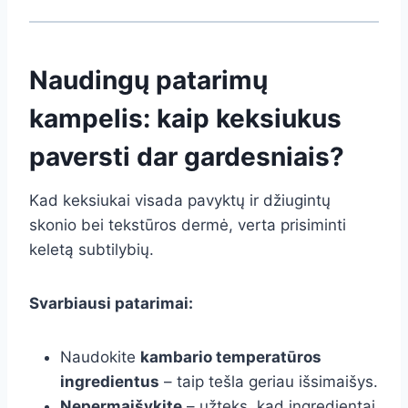
Naudingų patarimų
kampelis: kaip keksiukus
paversti dar gardesniais?
Kad keksiukai visada pavyktų ir džiugintų
skonio bei tekstūros dermė, verta prisiminti
keletą subtilybių.
Svarbiausi patarimai:
Naudokite
kambario temperatūros
ingredientus
– taip tešla geriau išsimaišys.
Nepermaišykite
– užteks, kad ingredientai