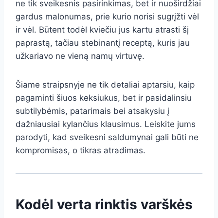
ne tik sveikesnis pasirinkimas, bet ir nuoširdžiai
gardus malonumas, prie kurio norisi sugrįžti vėl
ir vėl. Būtent todėl kviečiu jus kartu atrasti šį
paprastą, tačiau stebinantį receptą, kuris jau
užkariavo ne vieną namų virtuvę.
Šiame straipsnyje ne tik detaliai aptarsiu, kaip
pagaminti šiuos keksiukus, bet ir pasidalinsiu
subtilybėmis, patarimais bei atsakysiu į
dažniausiai kylančius klausimus. Leiskite jums
parodyti, kad sveikesni saldumynai gali būti ne
kompromisas, o tikras atradimas.
Kodėl verta rinktis varškės