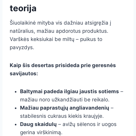
teorija
Šiuolaikinė mityba vis dažniau atsigręžia į
natūralius, mažiau apdorotus produktus.
Varškės keksiukai be miltų – puikus to
pavyzdys.
Kaip šis desertas prisideda prie geresnės
savijautos:
Baltymai padeda ilgiau jaustis sotiems
–
mažiau noro užkandžiauti be reikalo.
Mažiau paprastųjų angliavandenių
–
stabilesnis cukraus kiekis kraujyje.
Daug skaidulų
– avižų sėlenos ir uogos
gerina virškinimą.