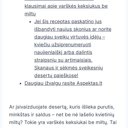
klausimai apie varškės keksiukus be
miltų
Jei šis receptas paskatino jus
išbandyti naujus skonius ar norite
daugiau sveikų virtuvės idėjų –
kviečiu užsiprenumeruoti
naujienlaiškį arba dalintis
straipsniu su artimaisiais.
Skanaus ir sėkmės sveikesnių
desertų paieškose!
Daugiau įžvalgų rasite Aspektas.lt
Ar įsivaizduojate desertą, kuris išlieka purutis,
minkštas ir saldus – net be nė lašelio kvietinių
miltų? Tokie yra varškės keksiukai be miltų. Tai