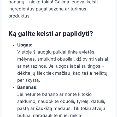
bananų – nieko tokio! Galima lengvai keisti
ingredientus pagal sezoną ar turimus
produktus.
Ką galite keisti ar papildyti?
Uogas:
Vietoje šilauogių puikiai tinka avietės,
mėlynės, smulkinti obuoliai, džiovinti vaisiai
ar net razinos. Jei uogos labai sultingos –
dėkite jų šiek tiek mažiau, kad tešla neliktų
per skysta.
Bananas:
Jei neturite banano ar norite kitokio
saldumo, naudokite obuolių tyrelę, datulių
pastą ar šaukštą medaus. Tik tokiu atveju
būtinai paragaukite ir, jei reikia,