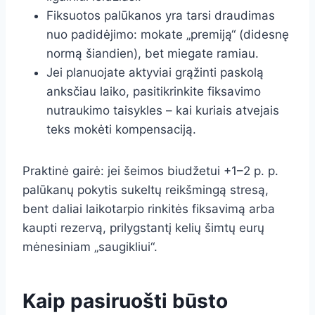
Fiksuotos palūkanos yra tarsi draudimas
nuo padidėjimo: mokate „premiją“ (didesnę
normą šiandien), bet miegate ramiau.
Jei planuojate aktyviai grąžinti paskolą
anksčiau laiko, pasitikrinkite fiksavimo
nutraukimo taisykles – kai kuriais atvejais
teks mokėti kompensaciją.
Praktinė gairė: jei šeimos biudžetui +1–2 p. p.
palūkanų pokytis sukeltų reikšmingą stresą,
bent daliai laikotarpio rinkitės fiksavimą arba
kaupti rezervą, prilygstantį kelių šimtų eurų
mėnesiniam „saugikliui“.
Kaip pasiruošti būsto