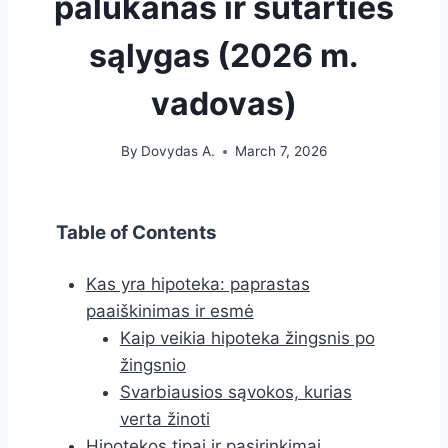
palūkanas ir sutarties
sąlygas (2026 m.
vadovas)
By
Dovydas A.
March 7, 2026
Table of Contents
Kas yra hipoteka: paprastas
paaiškinimas ir esmė
Kaip veikia hipoteka žingsnis po
žingsnio
Svarbiausios sąvokos, kurias
verta žinoti
Hipotekos tipai ir pasirinkimai