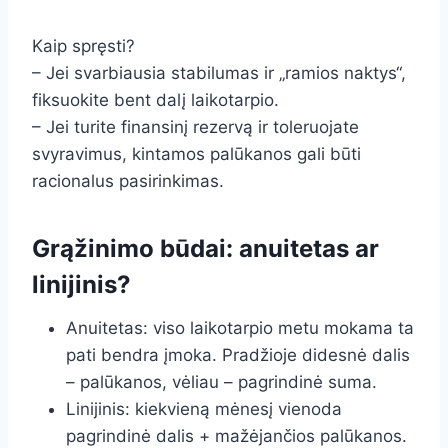
Kaip spręsti?
– Jei svarbiausia stabilumas ir „ramios naktys“,
fiksuokite bent dalį laikotarpio.
– Jei turite finansinį rezervą ir toleruojate
svyravimus, kintamos palūkanos gali būti
racionalus pasirinkimas.
Grąžinimo būdai: anuitetas ar
linijinis?
Anuitetas: viso laikotarpio metu mokama ta
pati bendra įmoka. Pradžioje didesnė dalis
– palūkanos, vėliau – pagrindinė suma.
Linijinis: kiekvieną mėnesį vienoda
pagrindinė dalis + mažėjančios palūkanos.