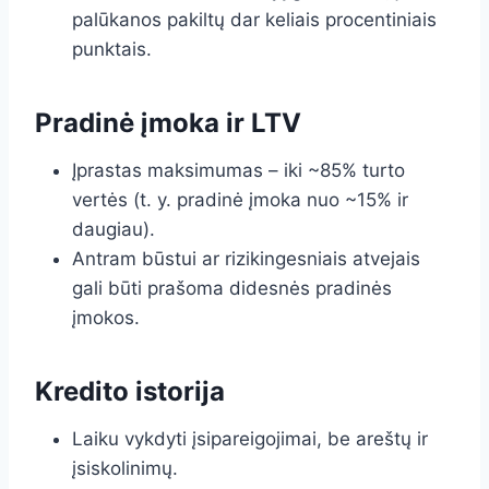
palūkanos pakiltų dar keliais procentiniais
punktais.
Pradinė įmoka ir LTV
Įprastas maksimumas – iki ~85% turto
vertės (t. y. pradinė įmoka nuo ~15% ir
daugiau).
Antram būstui ar rizikingesniais atvejais
gali būti prašoma didesnės pradinės
įmokos.
Kredito istorija
Laiku vykdyti įsipareigojimai, be areštų ir
įsiskolinimų.