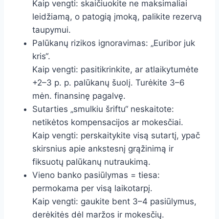
Kaip vengti: skaičiuokite ne maksimaliai
leidžiamą, o patogią įmoką, palikite rezervą
taupymui.
Palūkanų rizikos ignoravimas: „Euribor juk
kris“.
Kaip vengti: pasitikrinkite, ar atlaikytumėte
+2–3 p. p. palūkanų šuolį. Turėkite 3–6
mėn. finansinę pagalvę.
Sutarties „smulkiu šriftu“ neskaitote:
netikėtos kompensacijos ar mokesčiai.
Kaip vengti: perskaitykite visą sutartį, ypač
skirsnius apie ankstesnį grąžinimą ir
fiksuotų palūkanų nutraukimą.
Vieno banko pasiūlymas = tiesa:
permokama per visą laikotarpį.
Kaip vengti: gaukite bent 3–4 pasiūlymus,
derėkitės dėl maržos ir mokesčių.