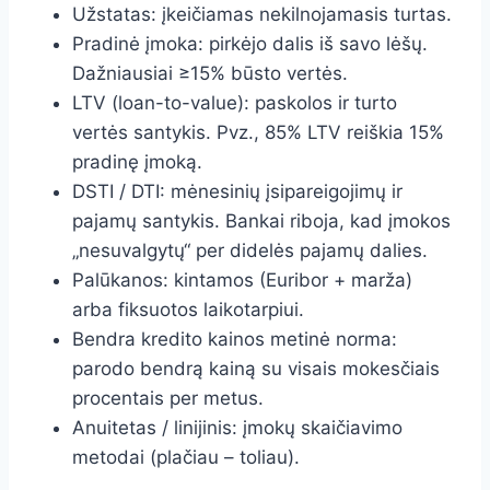
Užstatas: įkeičiamas nekilnojamasis turtas.
Pradinė įmoka: pirkėjo dalis iš savo lėšų.
Dažniausiai ≥15% būsto vertės.
LTV (loan-to-value): paskolos ir turto
vertės santykis. Pvz., 85% LTV reiškia 15%
pradinę įmoką.
DSTI / DTI: mėnesinių įsipareigojimų ir
pajamų santykis. Bankai riboja, kad įmokos
„nesuvalgytų“ per didelės pajamų dalies.
Palūkanos: kintamos (Euribor + marža)
arba fiksuotos laikotarpiui.
Bendra kredito kainos metinė norma:
parodo bendrą kainą su visais mokesčiais
procentais per metus.
Anuitetas / linijinis: įmokų skaičiavimo
metodai (plačiau – toliau).