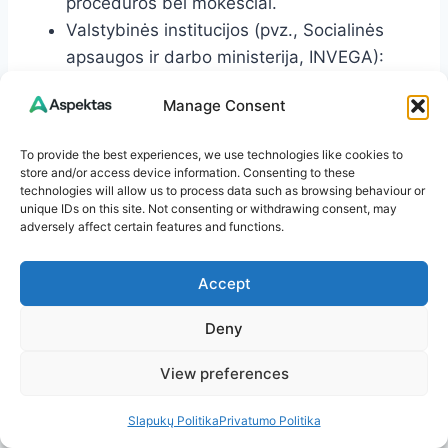
procedūros bei mokesčiai.
Valstybinės institucijos (pvz., Socialinės
apsaugos ir darbo ministerija, INVEGA):
galimos paramos programos būstui.
Manage Consent
Ieškokite naujausios informacijos oficialiuose
To provide the best experiences, we use technologies like cookies to
puslapiuose – taisyklės ir palūkanų aplinka
store and/or access device information. Consenting to these
technologies will allow us to process data such as browsing behaviour or
keičiasi.
unique IDs on this site. Not consenting or withdrawing consent, may
adversely affect certain features and functions.
Išvada: ką pritaikyti dabar
Accept
Apsibrėžkite „komforto įmoką“: suma, kurią
Deny
galite mokėti nespausdami kitų gyvenimo
View preferences
tikslų.
Susikurkite 3–6 mėn. finansinę pagalvę ir
Slapukų Politika
Privatumo Politika
sukaupkite bent 15% pradinę įmoką.