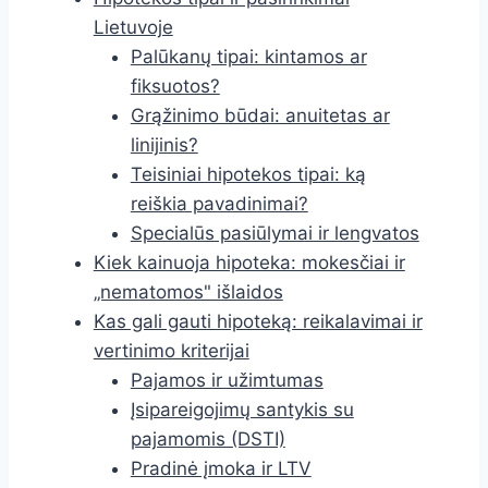
Lietuvoje
Palūkanų tipai: kintamos ar
fiksuotos?
Grąžinimo būdai: anuitetas ar
linijinis?
Teisiniai hipotekos tipai: ką
reiškia pavadinimai?
Specialūs pasiūlymai ir lengvatos
Kiek kainuoja hipoteka: mokesčiai ir
„nematomos" išlaidos
Kas gali gauti hipoteką: reikalavimai ir
vertinimo kriterijai
Pajamos ir užimtumas
Įsipareigojimų santykis su
pajamomis (DSTI)
Pradinė įmoka ir LTV