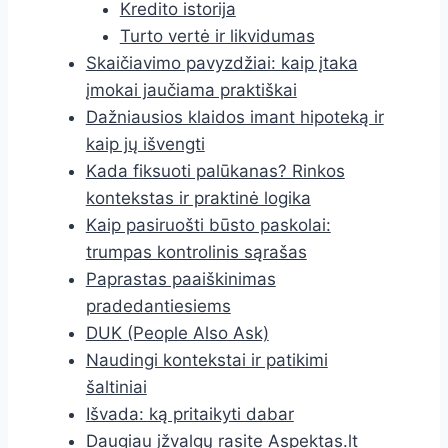
Kredito istorija
Turto vertė ir likvidumas
Skaičiavimo pavyzdžiai: kaip įtaka
įmokai jaučiama praktiškai
Dažniausios klaidos imant hipoteką ir
kaip jų išvengti
Kada fiksuoti palūkanas? Rinkos
kontekstas ir praktinė logika
Kaip pasiruošti būsto paskolai:
trumpas kontrolinis sąrašas
Paprastas paaiškinimas
pradedantiesiems
DUK (People Also Ask)
Naudingi kontekstai ir patikimi
šaltiniai
Išvada: ką pritaikyti dabar
Daugiau įžvalgų rasite Aspektas.lt