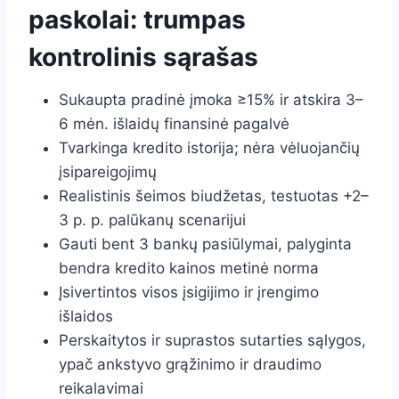
paskolai: trumpas
kontrolinis sąrašas
Sukaupta pradinė įmoka ≥15% ir atskira 3–
6 mėn. išlaidų finansinė pagalvė
Tvarkinga kredito istorija; nėra vėluojančių
įsipareigojimų
Realistinis šeimos biudžetas, testuotas +2–
3 p. p. palūkanų scenarijui
Gauti bent 3 bankų pasiūlymai, palyginta
bendra kredito kainos metinė norma
Įsivertintos visos įsigijimo ir įrengimo
išlaidos
Perskaitytos ir suprastos sutarties sąlygos,
ypač ankstyvo grąžinimo ir draudimo
reikalavimai