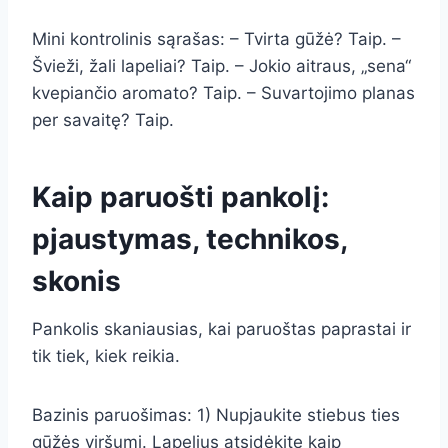
Mini kontrolinis sąrašas: – Tvirta gūžė? Taip. –
Švieži, žali lapeliai? Taip. – Jokio aitraus, „sena“
kvepiančio aromato? Taip. – Suvartojimo planas
per savaitę? Taip.
Kaip paruošti pankolį:
pjaustymas, technikos,
skonis
Pankolis skaniausias, kai paruoštas paprastai ir
tik tiek, kiek reikia.
Bazinis paruošimas: 1) Nupjaukite stiebus ties
gūžės viršumi. Lapelius atsidėkite kaip