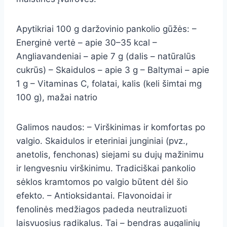
Apytikriai 100 g daržovinio pankolio gūžės: –
Energinė vertė – apie 30–35 kcal –
Angliavandeniai – apie 7 g (dalis – natūralūs
cukrūs) – Skaidulos – apie 3 g – Baltymai – apie
1 g – Vitaminas C, folatai, kalis (keli šimtai mg
100 g), mažai natrio
Galimos naudos: – Virškinimas ir komfortas po
valgio. Skaidulos ir eteriniai junginiai (pvz.,
anetolis, fenchonas) siejami su dujų mažinimu
ir lengvesniu virškinimu. Tradiciškai pankolio
sėklos kramtomos po valgio būtent dėl šio
efekto. – Antioksidantai. Flavonoidai ir
fenolinės medžiagos padeda neutralizuoti
laisvuosius radikalus. Tai – bendras augalinių