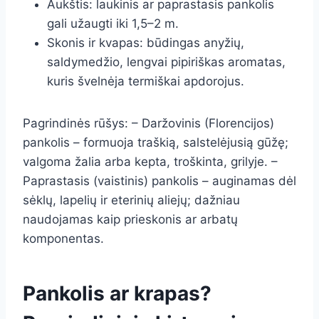
Aukštis: laukinis ar paprastasis pankolis
gali užaugti iki 1,5–2 m.
Skonis ir kvapas: būdingas anyžių,
saldymedžio, lengvai pipiriškas aromatas,
kuris švelnėja termiškai apdorojus.
Pagrindinės rūšys: – Daržovinis (Florencijos)
pankolis – formuoja traškią, salstelėjusią gūžę;
valgoma žalia arba kepta, troškinta, grilyje. –
Paprastasis (vaistinis) pankolis – auginamas dėl
sėklų, lapelių ir eterinių aliejų; dažniau
naudojamas kaip prieskonis ar arbatų
komponentas.
Pankolis ar krapas?