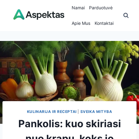
Skip
Namai
Parduotuvė
to
content
Apie Mus
Kontaktai
KULINARIJA IR RECEPTAI
|
SVEIKA MITYBA
Pankolis: kuo skiriasi
nuo krapų, koks jo