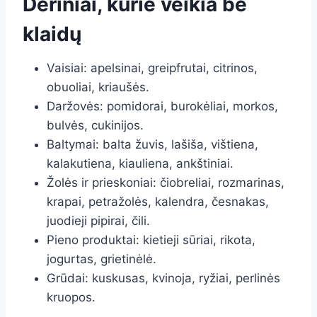
Deriniai, kurie veikia be
klaidų
Vaisiai: apelsinai, greipfrutai, citrinos,
obuoliai, kriaušės.
Daržovės: pomidorai, burokėliai, morkos,
bulvės, cukinijos.
Baltymai: balta žuvis, lašiša, vištiena,
kalakutiena, kiauliena, ankštiniai.
Žolės ir prieskoniai: čiobreliai, rozmarinas,
krapai, petražolės, kalendra, česnakas,
juodieji pipirai, čili.
Pieno produktai: kietieji sūriai, rikota,
jogurtas, grietinėlė.
Grūdai: kuskusas, kvinoja, ryžiai, perlinės
kruopos.