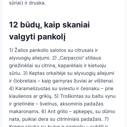
sūriai) ir druska.
12 būdų, kaip skaniai
valgyti pankolį
1) Žalios pankolio salotos su citrusais ir
alyvuogių aliejumi. 2) „Carpaccio“ stiliaus
griežinėliai su citrina, kaparėliais ir kietuoju
sūriu. 3) Keptas orkaitėje su alyvuogių aliejumi
ir čiobreliais – kaip garnyras žuviai ar vištienai.
4) Karamelizuotas su sviestu ir česnaku – prie
kiaulienos ar grikių. 5) Troškintas su baltu vynu
ir grietinėle – švelnus, aksominis padažas
makaronams. 6) Ant grilio – apkepęs, su dūmo
nata, puikiai dera su citrininiais padažais. 7)
Kremo sriuba su bulve ir pankoliu – subtili ir