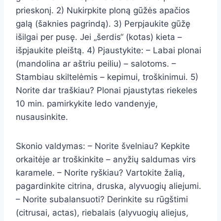
prieskonį. 2) Nukirpkite ploną gūžės apačios
galą (šaknies pagrindą). 3) Perpjaukite gūžę
išilgai per pusę. Jei „šerdis“ (kotas) kieta –
išpjaukite pleištą. 4) Pjaustykite: – Labai plonai
(mandolina ar aštriu peiliu) – salotoms. –
Stambiau skiltelėmis – kepimui, troškinimui. 5)
Norite dar traškiau? Plonai pjaustytas riekeles
10 min. pamirkykite ledo vandenyje,
nusausinkite.
Skonio valdymas: – Norite švelniau? Kepkite
orkaitėje ar troškinkite – anyžių saldumas virs
karamele. – Norite ryškiau? Vartokite žalią,
pagardinkite citrina, druska, alyvuogių aliejumi.
– Norite subalansuoti? Derinkite su rūgštimi
(citrusai, actas), riebalais (alyvuogių aliejus,