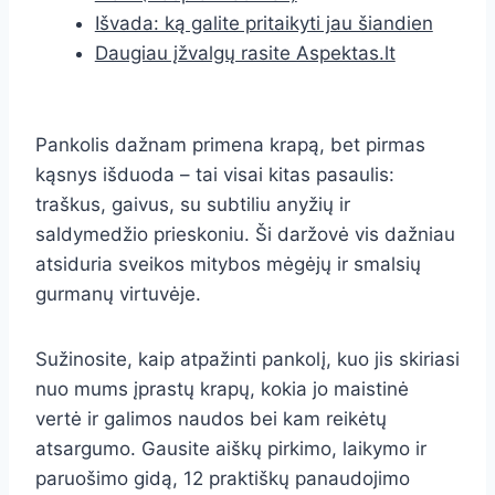
Išvada: ką galite pritaikyti jau šiandien
Daugiau įžvalgų rasite Aspektas.lt
Pankolis dažnam primena krapą, bet pirmas
kąsnys išduoda – tai visai kitas pasaulis:
traškus, gaivus, su subtiliu anyžių ir
saldymedžio prieskoniu. Ši daržovė vis dažniau
atsiduria sveikos mitybos mėgėjų ir smalsių
gurmanų virtuvėje.
Sužinosite, kaip atpažinti pankolį, kuo jis skiriasi
nuo mums įprastų krapų, kokia jo maistinė
vertė ir galimos naudos bei kam reikėtų
atsargumo. Gausite aiškų pirkimo, laikymo ir
paruošimo gidą, 12 praktiškų panaudojimo