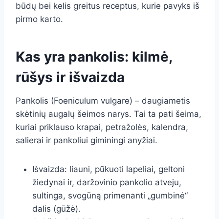
būdų bei kelis greitus receptus, kurie pavyks iš
pirmo karto.
Kas yra pankolis: kilmė,
rūšys ir išvaizda
Pankolis (Foeniculum vulgare) – daugiametis
skėtinių augalų šeimos narys. Tai ta pati šeima,
kuriai priklauso krapai, petražolės, kalendra,
salierai ir pankoliui giminingi anyžiai.
Išvaizda: liauni, pūkuoti lapeliai, geltoni
žiedynai ir, daržovinio pankolio atveju,
sultinga, svogūną primenanti „gumbinė“
dalis (gūžė).