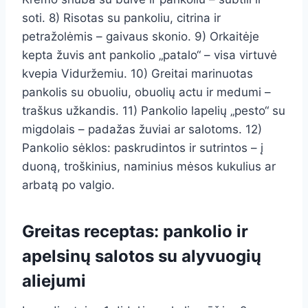
soti. 8) Risotas su pankoliu, citrina ir
petražolėmis – gaivaus skonio. 9) Orkaitėje
kepta žuvis ant pankolio „patalo“ – visa virtuvė
kvepia Viduržemiu. 10) Greitai marinuotas
pankolis su obuoliu, obuolių actu ir medumi –
traškus užkandis. 11) Pankolio lapelių „pesto“ su
migdolais – padažas žuviai ar salotoms. 12)
Pankolio sėklos: paskrudintos ir sutrintos – į
duoną, troškinius, naminius mėsos kukulius ar
arbatą po valgio.
Greitas receptas: pankolio ir
apelsinų salotos su alyvuogių
aliejumi