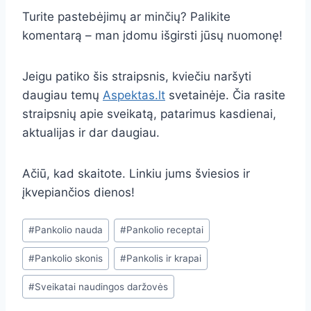
Turite pastebėjimų ar minčių? Palikite
komentarą – man įdomu išgirsti jūsų nuomonę!
Jeigu patiko šis straipsnis, kviečiu naršyti
daugiau temų
Aspektas.lt
svetainėje. Čia rasite
straipsnių apie sveikatą, patarimus kasdienai,
aktualijas ir dar daugiau.
Ačiū, kad skaitote. Linkiu jums šviesios ir
įkvepiančios dienos!
Post
#
Pankolio nauda
#
Pankolio receptai
Tags:
#
Pankolio skonis
#
Pankolis ir krapai
#
Sveikatai naudingos daržovės