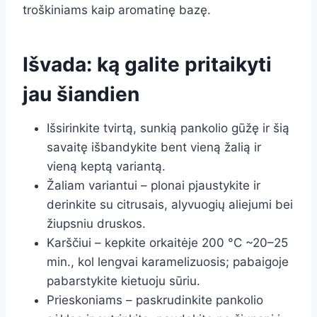
troškiniams kaip aromatinę bazę.
Išvada: ką galite pritaikyti
jau šiandien
Išsirinkite tvirtą, sunkią pankolio gūžę ir šią
savaitę išbandykite bent vieną žalią ir
vieną keptą variantą.
Žaliam variantui – plonai pjaustykite ir
derinkite su citrusais, alyvuogių aliejumi bei
žiupsniu druskos.
Karščiui – kepkite orkaitėje 200 °C ~20–25
min., kol lengvai karamelizuosis; pabaigoje
pabarstykite kietuoju sūriu.
Prieskoniams – paskrudinkite pankolio