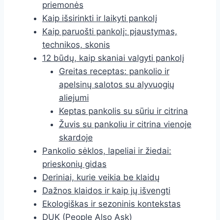
priemonės
Kaip išsirinkti ir laikyti pankolį
Kaip paruošti pankolį: pjaustymas,
technikos, skonis
12 būdų, kaip skaniai valgyti pankolį
Greitas receptas: pankolio ir
apelsinų salotos su alyvuogių
aliejumi
Keptas pankolis su sūriu ir citrina
Žuvis su pankoliu ir citrina vienoje
skardoje
Pankolio sėklos, lapeliai ir žiedai:
prieskonių gidas
Deriniai, kurie veikia be klaidų
Dažnos klaidos ir kaip jų išvengti
Ekologiškas ir sezoninis kontekstas
DUK (People Also Ask)