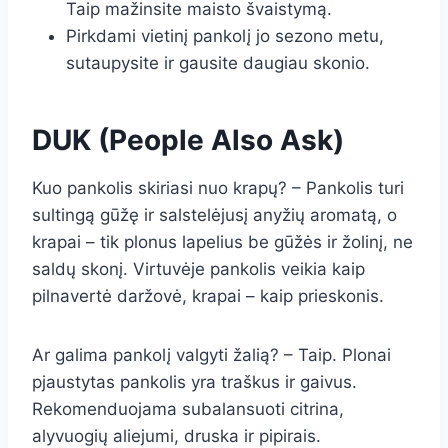
Taip mažinsite maisto švaistymą.
Pirkdami vietinį pankolį jo sezono metu,
sutaupysite ir gausite daugiau skonio.
DUK (People Also Ask)
Kuo pankolis skiriasi nuo krapų? – Pankolis turi
sultingą gūžę ir salstelėjusį anyžių aromatą, o
krapai – tik plonus lapelius be gūžės ir žolinį, ne
saldų skonį. Virtuvėje pankolis veikia kaip
pilnavertė daržovė, krapai – kaip prieskonis.
Ar galima pankolį valgyti žalią? – Taip. Plonai
pjaustytas pankolis yra traškus ir gaivus.
Rekomenduojama subalansuoti citrina,
alyvuogių aliejumi, druska ir pipirais.