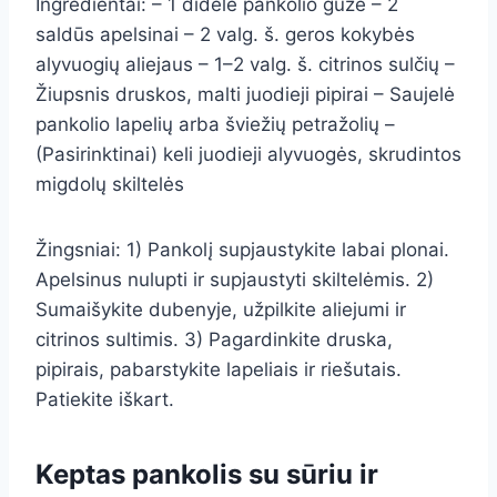
Ingredientai: – 1 didelė pankolio gūžė – 2
saldūs apelsinai – 2 valg. š. geros kokybės
alyvuogių aliejaus – 1–2 valg. š. citrinos sulčių –
Žiupsnis druskos, malti juodieji pipirai – Saujelė
pankolio lapelių arba šviežių petražolių –
(Pasirinktinai) keli juodieji alyvuogės, skrudintos
migdolų skiltelės
Žingsniai: 1) Pankolį supjaustykite labai plonai.
Apelsinus nulupti ir supjaustyti skiltelėmis. 2)
Sumaišykite dubenyje, užpilkite aliejumi ir
citrinos sultimis. 3) Pagardinkite druska,
pipirais, pabarstykite lapeliais ir riešutais.
Patiekite iškart.
Keptas pankolis su sūriu ir