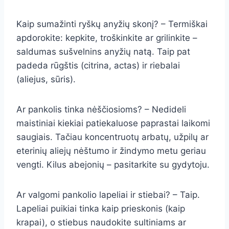
Kaip sumažinti ryškų anyžių skonį? – Termiškai
apdorokite: kepkite, troškinkite ar grilinkite –
saldumas sušvelnins anyžių natą. Taip pat
padeda rūgštis (citrina, actas) ir riebalai
(aliejus, sūris).
Ar pankolis tinka nėščiosioms? – Nedideli
maistiniai kiekiai patiekaluose paprastai laikomi
saugiais. Tačiau koncentruotų arbatų, užpilų ar
eterinių aliejų nėštumo ir žindymo metu geriau
vengti. Kilus abejonių – pasitarkite su gydytoju.
Ar valgomi pankolio lapeliai ir stiebai? – Taip.
Lapeliai puikiai tinka kaip prieskonis (kaip
krapai), o stiebus naudokite sultiniams ar