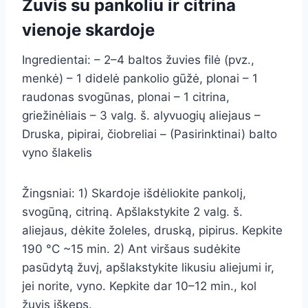
Žuvis su pankoliu ir citrina
vienoje skardoje
Ingredientai: – 2–4 baltos žuvies filė (pvz.,
menkė) – 1 didelė pankolio gūžė, plonai – 1
raudonas svogūnas, plonai – 1 citrina,
griežinėliais – 3 valg. š. alyvuogių aliejaus –
Druska, pipirai, čiobreliai – (Pasirinktinai) balto
vyno šlakelis
Žingsniai: 1) Skardoje išdėliokite pankolį,
svogūną, citriną. Apšlakstykite 2 valg. š.
aliejaus, dėkite žoleles, druską, pipirus. Kepkite
190 °C ~15 min. 2) Ant viršaus sudėkite
pasūdytą žuvį, apšlakstykite likusiu aliejumi ir,
jei norite, vyno. Kepkite dar 10–12 min., kol
žuvis iškeps.