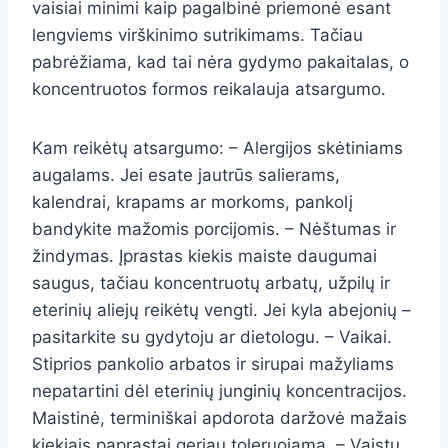
vaisiai minimi kaip pagalbinė priemonė esant
lengviems virškinimo sutrikimams. Tačiau
pabrėžiama, kad tai nėra gydymo pakaitalas, o
koncentruotos formos reikalauja atsargumo.
Kam reikėtų atsargumo: – Alergijos skėtiniams
augalams. Jei esate jautrūs salierams,
kalendrai, krapams ar morkoms, pankolį
bandykite mažomis porcijomis. – Nėštumas ir
žindymas. Įprastas kiekis maiste daugumai
saugus, tačiau koncentruotų arbatų, užpilų ir
eterinių aliejų reikėtų vengti. Jei kyla abejonių –
pasitarkite su gydytoju ar dietologu. – Vaikai.
Stiprios pankolio arbatos ir sirupai mažyliams
nepatartini dėl eterinių junginių koncentracijos.
Maistinė, terminiškai apdorota daržovė mažais
kiekiais paprastai geriau toleruojama. – Vaistų