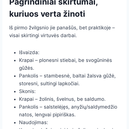
Pagrindiniai skirtumai,
kuriuos verta žinoti
Iš pirmo žvilgsnio jie panašūs, bet praktikoje –
visai skirtingi virtuvės darbai.
Išvaizda:
Krapai – plonesni stiebai, be svogūninės
gūžės.
Pankolis – stambesnė, baltai žalsva gūžė,
storesni, sultingi lapkočiai.
Skonis:
Krapai – žolinis, švelnus, be saldumo.
Pankolis – salstelėjęs, anyžių/saldymedžio
natos, lengvai pipiriškas.
Naudojimas: