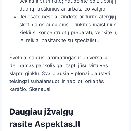
sėklas ir sutrinkite; naudokite po žiupsnį į
duoną, troškinius ar arbatą po valgio.
Jei esate nėščia, žindote ar turite alergijų
skėtiniams augalams – rinkitės maistinius
kiekius, koncentruotų preparatų venkite ir,
jei reikia, pasitarkite su specialistu.
Švelniai saldus, aromatingas ir universaliai
derinamas pankolis gali tapti jūsų virtuvės
slaptu ginklu. Svarbiausia – plonai pjaustyti,
teisingai subalansuoti ir nebijoti orkaitės
karščio. Skanaus!
Daugiau įžvalgų
rasite
Aspektas.lt