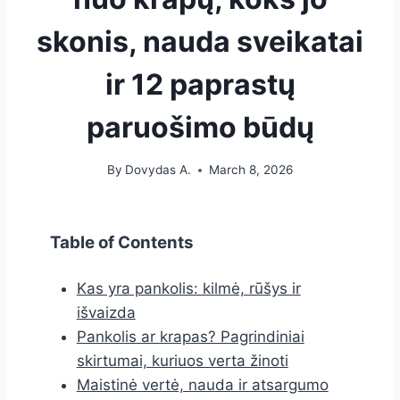
skonis, nauda sveikatai
ir 12 paprastų
paruošimo būdų
By
Dovydas A.
March 8, 2026
Table of Contents
Kas yra pankolis: kilmė, rūšys ir
išvaizda
Pankolis ar krapas? Pagrindiniai
skirtumai, kuriuos verta žinoti
Maistinė vertė, nauda ir atsargumo