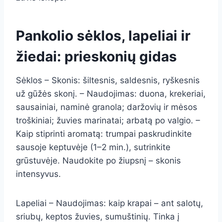
Pankolio sėklos, lapeliai ir
žiedai: prieskonių gidas
Sėklos – Skonis: šiltesnis, saldesnis, ryškesnis
už gūžės skonį. – Naudojimas: duona, krekeriai,
sausainiai, naminė granola; daržovių ir mėsos
troškiniai; žuvies marinatai; arbatą po valgio. –
Kaip stiprinti aromatą: trumpai paskrudinkite
sausoje keptuvėje (1–2 min.), sutrinkite
grūstuvėje. Naudokite po žiupsnį – skonis
intensyvus.
Lapeliai – Naudojimas: kaip krapai – ant salotų,
sriubų, keptos žuvies, sumuštinių. Tinka į