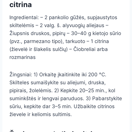
citrina
Ingredientai: – 2 pankolio gūžės, supjaustytos
skiltelėmis – 2 valg. š. alyvuogių aliejaus –
Žiupsnis druskos, pipirų – 30–40 g kietojo sūrio
(pvz., parmezano tipo), tarkuoto – 1 citrina
(žievelė ir šlakelis sulčių) – Čiobreliai arba
rozmarinas
Žingsniai: 1) Orkaitę įkaitinkite iki 200 °C.
Skilteles sumaišykite su aliejumi, druska,
pipirais, žolelėmis. 2) Kepkite 20–25 min., kol
suminkštės ir lengvai paruduos. 3) Pabarstykite
sūriu, kepkite dar 3–5 min. Užbaikite citrinos
žievele ir keliomis sultimis.