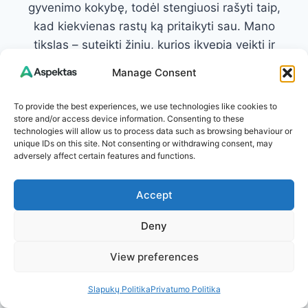
gyvenimo kokybę, todėl stengiuosi rašyti taip,
kad kiekvienas rastų ką pritaikyti sau. Mano
tikslas – suteikti žinių, kurios įkvepia veikti ir
padeda atrasti paprastus sprendimus geresnei
Manage Consent
savijautai.
To provide the best experiences, we use technologies like cookies to
Susisiekite: info@aspektas.lt
store and/or access device information. Consenting to these
technologies will allow us to process data such as browsing behaviour or
unique IDs on this site. Not consenting or withdrawing consent, may
adversely affect certain features and functions.
Post
Accept
PREVIOUS
NEXT
Hipoteka nuo A iki Ž:
Dilgėlių arbata svoriui
navigation
Deny
kaip teisingai išsirinkti
ir energijai:
būsto paskolą,
išmintingas būdas
View preferences
palūkanas ir sutarties
lengvėti, geriau jaustis
Slapukų Politika
Privatumo Politika
sąlygas (2026 m.
ir pradėti 14 dienų