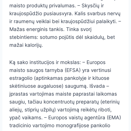
maisto produktų privalumas. – Skysčių ir
kraujospūdžio pusiausvyra. Kalis svarbus nervų
ir raumenų veiklai bei kraujospūdžiui palaikyti. –
Mažas energinis tankis. Tinka svorį
stebintiems: sotumo pojūtis dėl skaidulų, bet
mažai kalorijų.
Ką sako institucijos ir mokslas: – Europos
maisto saugos tarnyba (EFSA) yra vertinusi
estragolio (aptinkamas pankolyje ir kituose
skėtiniuose augaluose) saugumą. Išvada –
įprastas vartojimas maiste paprastai laikomas
saugiu, tačiau koncentruotų preparatų (eterinių
aliejų, stiprių užpilų) vartojimą reikėtų riboti,
ypač vaikams. – Europos vaistų agentūra (EMA)
tradicinio vartojimo monografijose pankolio