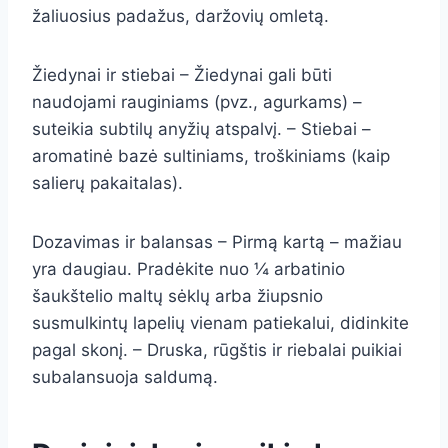
žaliuosius padažus, daržovių omletą.
Žiedynai ir stiebai – Žiedynai gali būti
naudojami rauginiams (pvz., agurkams) –
suteikia subtilų anyžių atspalvį. – Stiebai –
aromatinė bazė sultiniams, troškiniams (kaip
salierų pakaitalas).
Dozavimas ir balansas – Pirmą kartą – mažiau
yra daugiau. Pradėkite nuo ¼ arbatinio
šaukštelio maltų sėklų arba žiupsnio
susmulkintų lapelių vienam patiekalui, didinkite
pagal skonį. – Druska, rūgštis ir riebalai puikiai
subalansuoja saldumą.