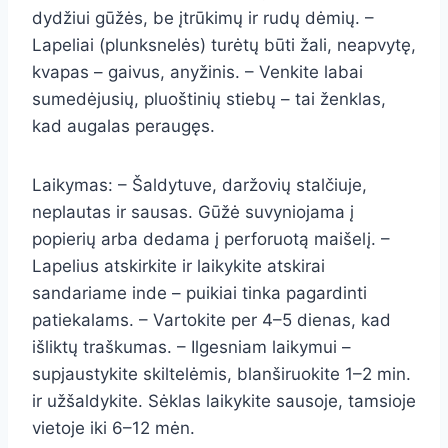
dydžiui gūžės, be įtrūkimų ir rudų dėmių. –
Lapeliai (plunksnelės) turėtų būti žali, neapvytę,
kvapas – gaivus, anyžinis. – Venkite labai
sumedėjusių, pluoštinių stiebų – tai ženklas,
kad augalas peraugęs.
Laikymas: – Šaldytuve, daržovių stalčiuje,
neplautas ir sausas. Gūžė suvyniojama į
popierių arba dedama į perforuotą maišelį. –
Lapelius atskirkite ir laikykite atskirai
sandariame inde – puikiai tinka pagardinti
patiekalams. – Vartokite per 4–5 dienas, kad
išliktų traškumas. – Ilgesniam laikymui –
supjaustykite skiltelėmis, blanširuokite 1–2 min.
ir užšaldykite. Sėklas laikykite sausoje, tamsioje
vietoje iki 6–12 mėn.