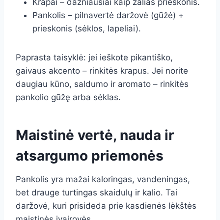
Krapai – dažniausiai kaip žalias prieskonis.
Pankolis – pilnavertė daržovė (gūžė) +
prieskonis (sėklos, lapeliai).
Paprasta taisyklė: jei ieškote pikantiško,
gaivaus akcento – rinkitės krapus. Jei norite
daugiau kūno, saldumo ir aromato – rinkitės
pankolio gūžę arba sėklas.
Maistinė vertė, nauda ir
atsargumo priemonės
Pankolis yra mažai kaloringas, vandeningas,
bet drauge turtingas skaidulų ir kalio. Tai
daržovė, kuri prisideda prie kasdienės lėkštės
maistinės įvairovės.