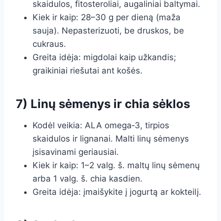
skaidulos, fitosteroliai, augaliniai baltymai.
Kiek ir kaip: 28–30 g per dieną (maža
sauja). Nepasterizuoti, be druskos, be
cukraus.
Greita idėja: migdolai kaip užkandis;
graikiniai riešutai ant košės.
7) Linų sėmenys ir chia sėklos
Kodėl veikia: ALA omega‑3, tirpios
skaidulos ir lignanai. Malti linų sėmenys
įsisavinami geriausiai.
Kiek ir kaip: 1–2 valg. š. maltų linų sėmenų
arba 1 valg. š. chia kasdien.
Greita idėja: įmaišykite į jogurtą ar kokteilį.