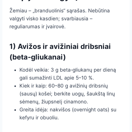
Žemiau – „branduolinis“ sąrašas. Nebūtina
valgyti visko kasdien; svarbiausia –
reguliarumas ir įvairovė.
1) Avižos ir avižiniai dribsniai
(beta‑gliukanai)
Kodėl veikia: 3 g beta‑gliukanų per dieną
gali sumažinti LDL apie 5–10 %.
Kiek ir kaip: 60–80 g avižinių dribsnių
(sausų) košei; berkite uogų, šaukštą linų
sėmenų, žiupsnelį cinamono.
Greita idėja: nakvišos (overnight oats) su
kefyru ir obuoliu.