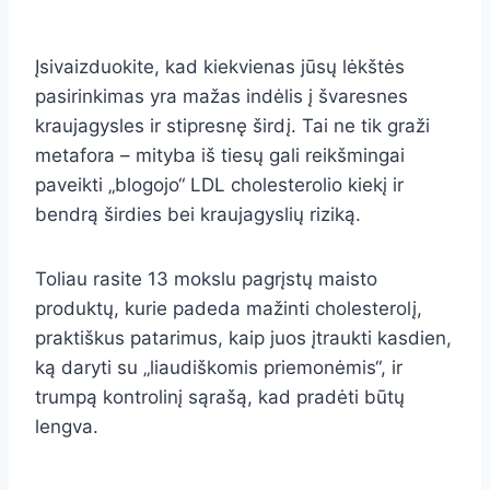
Įsivaizduokite, kad kiekvienas jūsų lėkštės
pasirinkimas yra mažas indėlis į švaresnes
kraujagysles ir stipresnę širdį. Tai ne tik graži
metafora – mityba iš tiesų gali reikšmingai
paveikti „blogojo“ LDL cholesterolio kiekį ir
bendrą širdies bei kraujagyslių riziką.
Toliau rasite 13 mokslu pagrįstų maisto
produktų, kurie padeda mažinti cholesterolį,
praktiškus patarimus, kaip juos įtraukti kasdien,
ką daryti su „liaudiškomis priemonėmis“, ir
trumpą kontrolinį sąrašą, kad pradėti būtų
lengva.