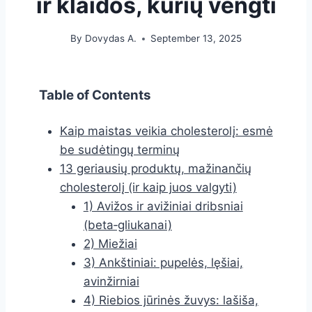
ir klaidos, kurių vengti
By
Dovydas A.
September 13, 2025
Table of Contents
Kaip maistas veikia cholesterolį: esmė
be sudėtingų terminų
13 geriausių produktų, mažinančių
cholesterolį (ir kaip juos valgyti)
1) Avižos ir avižiniai dribsniai
(beta‑gliukanai)
2) Miežiai
3) Ankštiniai: pupelės, lęšiai,
avinžirniai
4) Riebios jūrinės žuvys: lašiša,