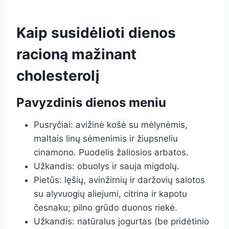
Kaip susidėlioti dienos
racioną mažinant
cholesterolį
Pavyzdinis dienos meniu
Pusryčiai: avižinė košė su mėlynėmis,
maltais linų sėmenimis ir žiupsneliu
cinamono. Puodelis žaliosios arbatos.
Užkandis: obuolys ir sauja migdolų.
Pietūs: lęšių, avinžirnių ir daržovių salotos
su alyvuogių aliejumi, citrina ir kapotu
česnaku; pilno grūdo duonos riekė.
Užkandis: natūralus jogurtas (be pridėtinio