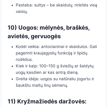
Pastaba: sultys – be skaidulų; rinkitės visą
vaisių.
10) Uogos: mėlynės, braškės,
avietės, gervuogės
Kodėl veikia: antocianinai ir skaidulos. Gali
pagerinti kraujagyslių funkciją ir lipidų
rodiklius.
Kiek ir kaip: 100–150 g šviežių ar šaldytų
uogų kasdien ar kas antrą dieną.
Greita idėja: uogos su natūraliu jogurtu ir
šaukštu maltų linų sėmenų.
11) Kryžmažiedės daržovės: