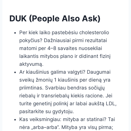
DUK (People Also Ask)
Per kiek laiko pastebėsiu cholesterolio
pokyčius? Dažniausiai pirmi rezultatai
matomi per 4–8 savaites nuosekliai
laikantis mitybos plano ir didinant fizinį
aktyvumą.
Ar kiaušinius galima valgyti? Daugumai
sveikų žmonių 1 kiaušinis per dieną yra
priimtinas. Svarbiau bendras sočiųjų
riebalų ir transriebalų kiekis racione. Jei
turite genetinį polinkį ar labai aukštą LDL,
pasitarkite su gydytoju.
Kas veiksmingiau: mityba ar statinai? Tai
nėra „arba–arba“. Mityba yra visų pirma;