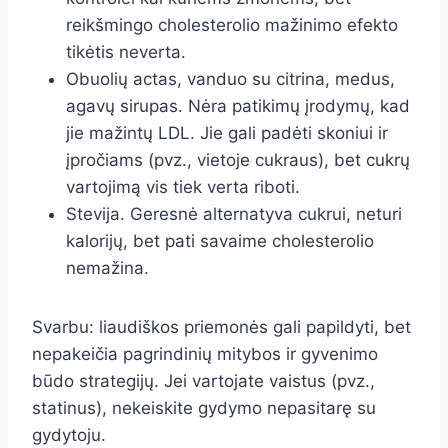
reikšmingo cholesterolio mažinimo efekto
tikėtis neverta.
Obuolių actas, vanduo su citrina, medus,
agavų sirupas. Nėra patikimų įrodymų, kad
jie mažintų LDL. Jie gali padėti skoniui ir
įpročiams (pvz., vietoje cukraus), bet cukrų
vartojimą vis tiek verta riboti.
Stevija. Geresnė alternatyva cukrui, neturi
kalorijų, bet pati savaime cholesterolio
nemažina.
Svarbu: liaudiškos priemonės gali papildyti, bet
nepakeičia pagrindinių mitybos ir gyvenimo
būdo strategijų. Jei vartojate vaistus (pvz.,
statinus), nekeiskite gydymo nepasitarę su
gydytoju.