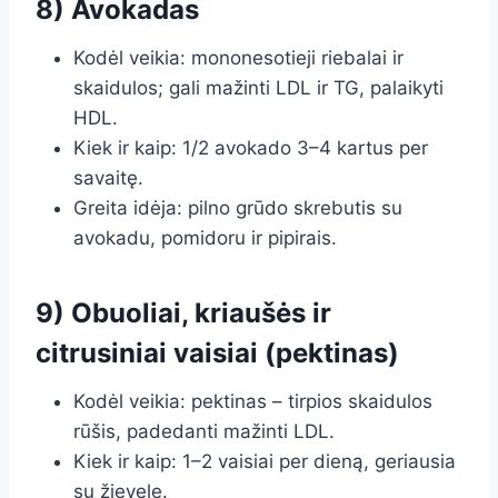
8) Avokadas
Kodėl veikia: mononesotieji riebalai ir
skaidulos; gali mažinti LDL ir TG, palaikyti
HDL.
Kiek ir kaip: 1/2 avokado 3–4 kartus per
savaitę.
Greita idėja: pilno grūdo skrebutis su
avokadu, pomidoru ir pipirais.
9) Obuoliai, kriaušės ir
citrusiniai vaisiai (pektinas)
Kodėl veikia: pektinas – tirpios skaidulos
rūšis, padedanti mažinti LDL.
Kiek ir kaip: 1–2 vaisiai per dieną, geriausia
su žievele.