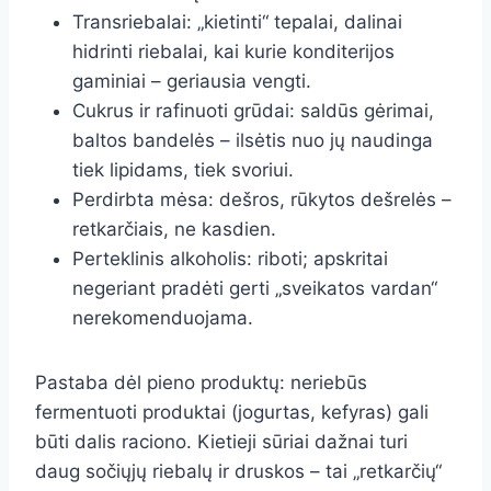
Transriebalai: „kietinti“ tepalai, dalinai
hidrinti riebalai, kai kurie konditerijos
gaminiai – geriausia vengti.
Cukrus ir rafinuoti grūdai: saldūs gėrimai,
baltos bandelės – ilsėtis nuo jų naudinga
tiek lipidams, tiek svoriui.
Perdirbta mėsa: dešros, rūkytos dešrelės –
retkarčiais, ne kasdien.
Perteklinis alkoholis: riboti; apskritai
negeriant pradėti gerti „sveikatos vardan“
nerekomenduojama.
Pastaba dėl pieno produktų: neriebūs
fermentuoti produktai (jogurtas, kefyras) gali
būti dalis raciono. Kietieji sūriai dažnai turi
daug sočiųjų riebalų ir druskos – tai „retkarčių“