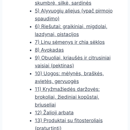
skumbrė, silkė, sardinės
5) Alyvuogių aliejus (ypač pirmojo
spaudimo)
6) Riešutai: graikiniai, migdolai,
lazdynai, pistacijos
7) Linų sėmenys ir chia sėklos
8) Avokadas
9) Obuoliai, kriaušės ir citrusiniai
vaisiai (pektinas)
10) Uogos: mėlynės, braškės,
avietės, gervuogės
11) Kryžmažiedės daržovės:
brokoliai, žiediniai kopūstai,
briuseliai
12) Žalioji arbata
13) Produktai su fitosteroliais
(praturtinti)