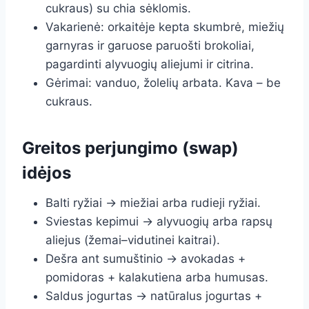
cukraus) su chia sėklomis.
Vakarienė: orkaitėje kepta skumbrė, miežių
garnyras ir garuose paruošti brokoliai,
pagardinti alyvuogių aliejumi ir citrina.
Gėrimai: vanduo, žolelių arbata. Kava – be
cukraus.
Greitos perjungimo (swap)
idėjos
Balti ryžiai → miežiai arba rudieji ryžiai.
Sviestas kepimui → alyvuogių arba rapsų
aliejus (žemai–vidutinei kaitrai).
Dešra ant sumuštinio → avokadas +
pomidoras + kalakutiena arba humusas.
Saldus jogurtas → natūralus jogurtas +