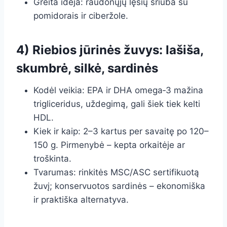
Greita idėja: raudonųjų lęšių sriuba su
pomidorais ir ciberžole.
4) Riebios jūrinės žuvys: lašiša,
skumbrė, silkė, sardinės
Kodėl veikia: EPA ir DHA omega‑3 mažina
trigliceridus, uždegimą, gali šiek tiek kelti
HDL.
Kiek ir kaip: 2–3 kartus per savaitę po 120–
150 g. Pirmenybė – kepta orkaitėje ar
troškinta.
Tvarumas: rinkitės MSC/ASC sertifikuotą
žuvį; konservuotos sardinės – ekonomiška
ir praktiška alternatyva.