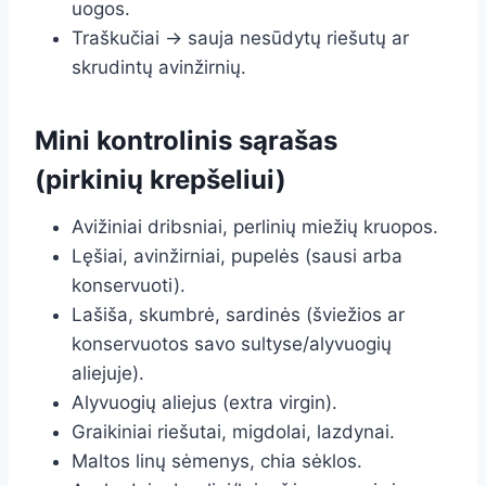
uogos.
Traškučiai → sauja nesūdytų riešutų ar
skrudintų avinžirnių.
Mini kontrolinis sąrašas
(pirkinių krepšeliui)
Avižiniai dribsniai, perlinių miežių kruopos.
Lęšiai, avinžirniai, pupelės (sausi arba
konservuoti).
Lašiša, skumbrė, sardinės (šviežios ar
konservuotos savo sultyse/alyvuogių
aliejuje).
Alyvuogių aliejus (extra virgin).
Graikiniai riešutai, migdolai, lazdynai.
Maltos linų sėmenys, chia sėklos.