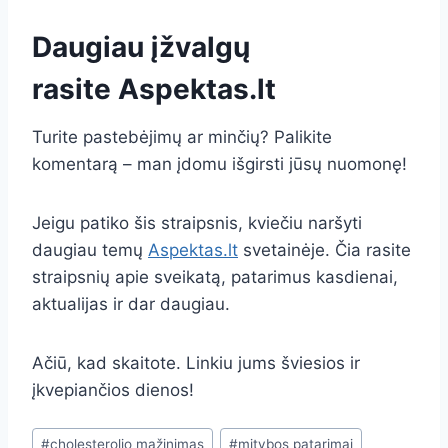
Daugiau įžvalgų
rasite
Aspektas.lt
Turite pastebėjimų ar minčių? Palikite
komentarą – man įdomu išgirsti jūsų nuomonę!
Jeigu patiko šis straipsnis, kviečiu naršyti
daugiau temų
Aspektas.lt
svetainėje. Čia rasite
straipsnių apie sveikatą, patarimus kasdienai,
aktualijas ir dar daugiau.
Ačiū, kad skaitote. Linkiu jums šviesios ir
įkvepiančios dienos!
Post
#
cholesterolio mažinimas
#
mitybos patarimai