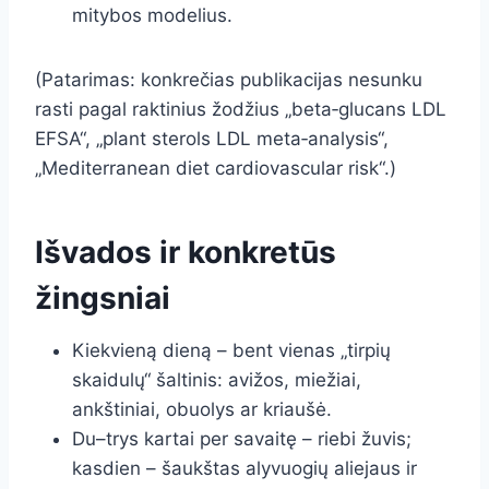
mitybos modelius.
(Patarimas: konkrečias publikacijas nesunku
rasti pagal raktinius žodžius „beta‑glucans LDL
EFSA“, „plant sterols LDL meta‑analysis“,
„Mediterranean diet cardiovascular risk“.)
Išvados ir konkretūs
žingsniai
Kiekvieną dieną – bent vienas „tirpių
skaidulų“ šaltinis: avižos, miežiai,
ankštiniai, obuolys ar kriaušė.
Du–trys kartai per savaitę – riebi žuvis;
kasdien – šaukštas alyvuogių aliejaus ir