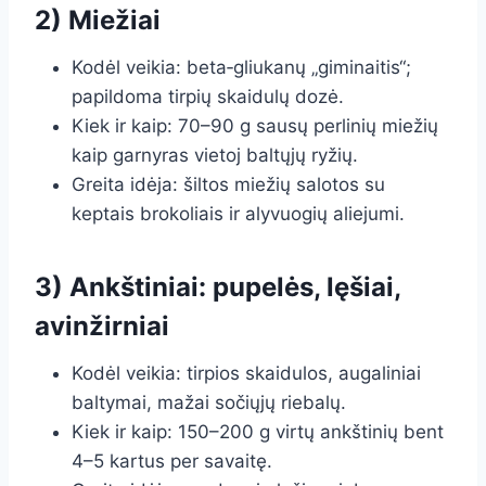
2) Miežiai
Kodėl veikia: beta‑gliukanų „giminaitis“;
papildoma tirpių skaidulų dozė.
Kiek ir kaip: 70–90 g sausų perlinių miežių
kaip garnyras vietoj baltųjų ryžių.
Greita idėja: šiltos miežių salotos su
keptais brokoliais ir alyvuogių aliejumi.
3) Ankštiniai: pupelės, lęšiai,
avinžirniai
Kodėl veikia: tirpios skaidulos, augaliniai
baltymai, mažai sočiųjų riebalų.
Kiek ir kaip: 150–200 g virtų ankštinių bent
4–5 kartus per savaitę.