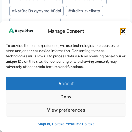
Tags:
#
Natūralūs gydymo būdai
#
širdies sveikata
#
sveiki maisto produktai
Manage Consent
To provide the best experiences, we use technologies like cookies to
store and/or access device information. Consenting to these
technologies will allow us to process data such as browsing behaviour or
unique IDs on this site. Not consenting or withdrawing consent, may
adversely affect certain features and functions.
Dovydas A.
Accept
Esu Aspektas.lt įkūrėjas ir turinio autorius. Mano
Deny
aistra – sveikata, sveikas gyvenimo būdas,
sodininkystė ir natūralūs sprendimai, kurie
View preferences
padeda kasdien jaustis geriau. Kiekviename
straipsnyje dalinuosi ne tik surinkta informacija,
Slapukų Politika
Privatumo Politika
bet ir asmenine patirtimi: kas pasiteisino mano