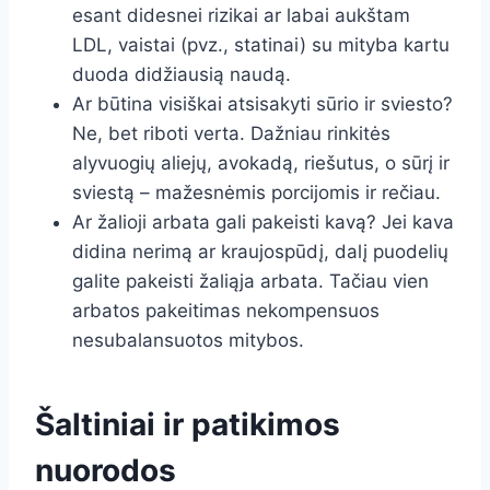
esant didesnei rizikai ar labai aukštam
LDL, vaistai (pvz., statinai) su mityba kartu
duoda didžiausią naudą.
Ar būtina visiškai atsisakyti sūrio ir sviesto?
Ne, bet riboti verta. Dažniau rinkitės
alyvuogių aliejų, avokadą, riešutus, o sūrį ir
sviestą – mažesnėmis porcijomis ir rečiau.
Ar žalioji arbata gali pakeisti kavą? Jei kava
didina nerimą ar kraujospūdį, dalį puodelių
galite pakeisti žaliąja arbata. Tačiau vien
arbatos pakeitimas nekompensuos
nesubalansuotos mitybos.
Šaltiniai ir patikimos
nuorodos