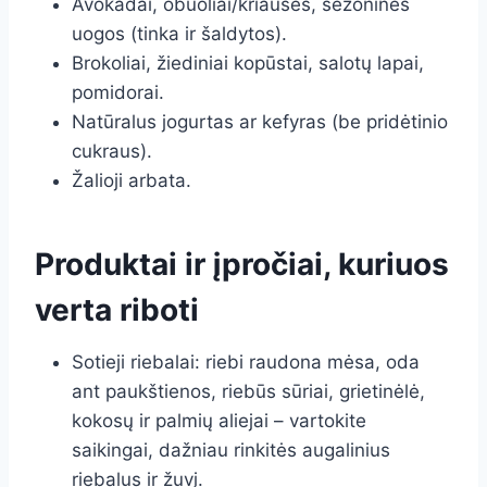
Avokadai, obuoliai/kriaušės, sezoninės
uogos (tinka ir šaldytos).
Brokoliai, žiediniai kopūstai, salotų lapai,
pomidorai.
Natūralus jogurtas ar kefyras (be pridėtinio
cukraus).
Žalioji arbata.
Produktai ir įpročiai, kuriuos
verta riboti
Sotieji riebalai: riebi raudona mėsa, oda
ant paukštienos, riebūs sūriai, grietinėlė,
kokosų ir palmių aliejai – vartokite
saikingai, dažniau rinkitės augalinius
riebalus ir žuvį.