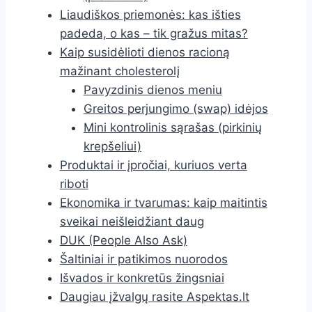
Liaudiškos priemonės: kas išties
padeda, o kas – tik gražus mitas?
Kaip susidėlioti dienos racioną
mažinant cholesterolį
Pavyzdinis dienos meniu
Greitos perjungimo (swap) idėjos
Mini kontrolinis sąrašas (pirkinių
krepšeliui)
Produktai ir įpročiai, kuriuos verta
riboti
Ekonomika ir tvarumas: kaip maitintis
sveikai neišleidžiant daug
DUK (People Also Ask)
Šaltiniai ir patikimos nuorodos
Išvados ir konkretūs žingsniai
Daugiau įžvalgų rasite Aspektas.lt