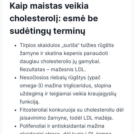
Kaip maistas veikia
cholesterolį: esmė be
sudėtingų terminų
Tirpios skaidulos „suriša“ tulžies rūgštis
žarnyne ir skatina kepenis panaudoti
daugiau cholesterolio jų gamybai.
Rezultatas – mažesnis LDL.
Nesočiosios riebalų rūgštys (ypač
omega‑3) mažina trigliceridus, slopina
uždegimą ir teigiamai veikia kraujagyslių
funkciją.
Fitosteroliai konkuruoja su cholesteroliu dėl
įsisavinimo žarnyne, todėl LDL mažėja.
Polifenoliai ir antioksidantai mažina