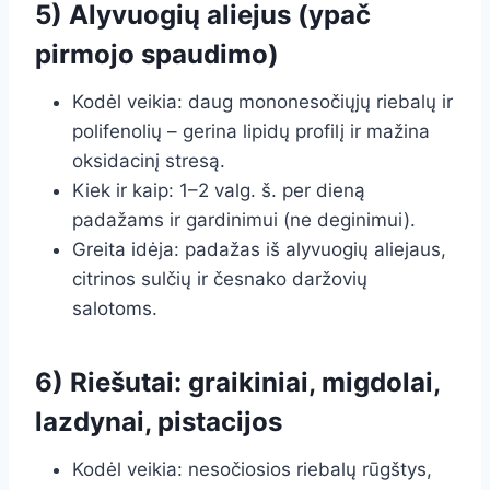
5) Alyvuogių aliejus (ypač
pirmojo spaudimo)
Kodėl veikia: daug mononesočiųjų riebalų ir
polifenolių – gerina lipidų profilį ir mažina
oksidacinį stresą.
Kiek ir kaip: 1–2 valg. š. per dieną
padažams ir gardinimui (ne deginimui).
Greita idėja: padažas iš alyvuogių aliejaus,
citrinos sulčių ir česnako daržovių
salotoms.
6) Riešutai: graikiniai, migdolai,
lazdynai, pistacijos
Kodėl veikia: nesočiosios riebalų rūgštys,