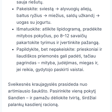
sauja riešutų.
Pakeiskite: sviestą → alyvuogių aliejų,
baltus ryžius → miežius, saldų užkandį →
uogas su jogurtu.
Išmatuokite: atlikite lipidogramą, pradėkite
mitybos pokyčius, po 8–12 savaičių
pakartokite tyrimus ir įvertinkite pažangą.
Papildykite, bet nepakeiskite: prieskoniai ir
liaudiškos priemonės gali padėti, tačiau
pagrindas – mityba, judėjimas, miegas ir,
jei reikia, gydytojo paskirti vaistai.
Sveikesnės kraujagyslės prasideda nuo
artimiausio šaukšto. Pasirinkite vieną pokytį
šiandien – ir pamažu dėliokite tvirtą, širdžiai
palankų kasdienį racioną.