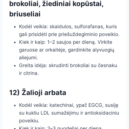
brokoliai, žiediniai kopūstai,
briuseliai
Kodėl veikia: skaidulos, sulforafanas, kuris
gali prisidėti prie priešuždegiminio poveikio.
Kiek ir kaip: 1–2 saujos per dieną. Virkite
garuose ar orkaitėje, gardinkite alyvuogių
aliejumi.
Greita idėja: skrudinti brokoliai su česnaku
ir citrina.
12) Žalioji arbata
Kodėl veikia: katechinai, ypač EGCG, susiję
su kukliu LDL sumažėjimu ir antioksidaciniu
poveikiu.
Kiek ir kaip: 2–3 puodeliai per dieną.