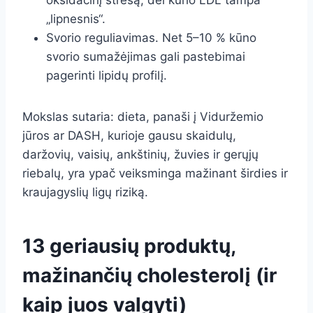
oksidacinį stresą, dėl kurio LDL tampa
„lipnesnis“.
Svorio reguliavimas. Net 5–10 % kūno
svorio sumažėjimas gali pastebimai
pagerinti lipidų profilį.
Mokslas sutaria: dieta, panaši į Viduržemio
jūros ar DASH, kurioje gausu skaidulų,
daržovių, vaisių, ankštinių, žuvies ir gerųjų
riebalų, yra ypač veiksminga mažinant širdies ir
kraujagyslių ligų riziką.
13 geriausių produktų,
mažinančių cholesterolį (ir
kaip juos valgyti)