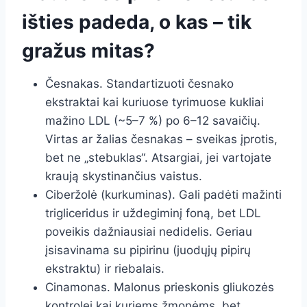
išties padeda, o kas – tik
gražus mitas?
Česnakas. Standartizuoti česnako
ekstraktai kai kuriuose tyrimuose kukliai
mažino LDL (~5–7 %) po 6–12 savaičių.
Virtas ar žalias česnakas – sveikas įprotis,
bet ne „stebuklas“. Atsargiai, jei vartojate
kraują skystinančius vaistus.
Ciberžolė (kurkuminas). Gali padėti mažinti
trigliceridus ir uždegiminį foną, bet LDL
poveikis dažniausiai nedidelis. Geriau
įsisavinama su pipirinu (juodųjų pipirų
ekstraktu) ir riebalais.
Cinamonas. Malonus prieskonis gliukozės
kontrolei kai kuriems žmonėms, bet