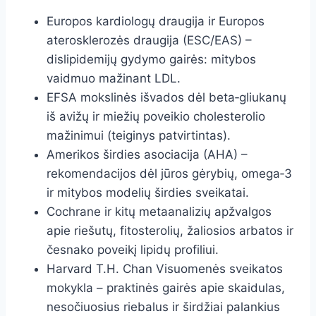
Europos kardiologų draugija ir Europos
aterosklerozės draugija (ESC/EAS) –
dislipidemijų gydymo gairės: mitybos
vaidmuo mažinant LDL.
EFSA mokslinės išvados dėl beta‑gliukanų
iš avižų ir miežių poveikio cholesterolio
mažinimui (teiginys patvirtintas).
Amerikos širdies asociacija (AHA) –
rekomendacijos dėl jūros gėrybių, omega‑3
ir mitybos modelių širdies sveikatai.
Cochrane ir kitų metaanalizių apžvalgos
apie riešutų, fitosterolių, žaliosios arbatos ir
česnako poveikį lipidų profiliui.
Harvard T.H. Chan Visuomenės sveikatos
mokykla – praktinės gairės apie skaidulas,
nesočiuosius riebalus ir širdžiai palankius