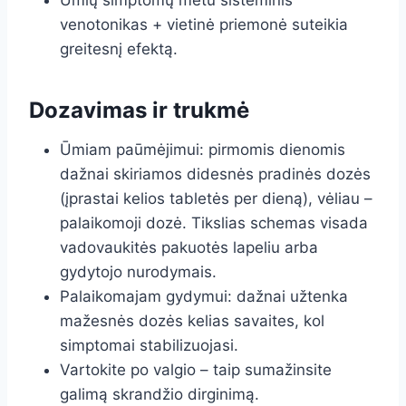
Umių simptomų metu sisteminis
venotonikas + vietinė priemonė suteikia
greitesnį efektą.
Dozavimas ir trukmė
Ūmiam paūmėjimui: pirmomis dienomis
dažnai skiriamos didesnės pradinės dozės
(įprastai kelios tabletės per dieną), vėliau –
palaikomoji dozė. Tikslias schemas visada
vadovaukitės pakuotės lapeliu arba
gydytojo nurodymais.
Palaikomajam gydymui: dažnai užtenka
mažesnės dozės kelias savaites, kol
simptomai stabilizuojasi.
Vartokite po valgio – taip sumažinsite
galimą skrandžio dirginimą.