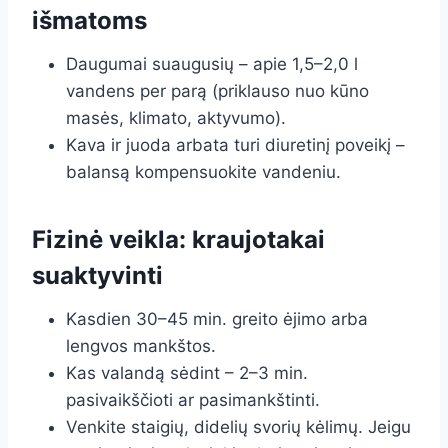
išmatoms
Daugumai suaugusių – apie 1,5–2,0 l
vandens per parą (priklauso nuo kūno
masės, klimato, aktyvumo).
Kava ir juoda arbata turi diuretinį poveikį –
balansą kompensuokite vandeniu.
Fizinė veikla: kraujotakai
suaktyvinti
Kasdien 30–45 min. greito ėjimo arba
lengvos mankštos.
Kas valandą sėdint – 2–3 min.
pasivaikščioti ar pasimankštinti.
Venkite staigių, didelių svorių kėlimų. Jeigu