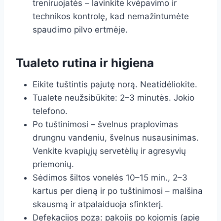
treniruojatės – lavinkite kvėpavimo ir
technikos kontrolę, kad nemažintumėte
spaudimo pilvo ertmėje.
Tualeto rutina ir higiena
Eikite tuštintis pajutę norą. Neatidėliokite.
Tualete neužsibūkite: 2–3 minutės. Jokio
telefono.
Po tuštinimosi – švelnus praplovimas
drungnu vandeniu, švelnus nusausinimas.
Venkite kvapiųjų servetėlių ir agresyvių
priemonių.
Sėdimos šiltos vonelės 10–15 min., 2–3
kartus per dieną ir po tuštinimosi – malšina
skausmą ir atpalaiduoja sfinkterį.
Defekacijos poza: pakojis po kojomis (apie