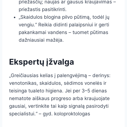
priežasčių; naujas ar gausus kraujavimas –
priežastis pasitikrinti.
„Skaidulos blogina pilvo pūtimą, todėl jų
vengiu.“ Reikia didinti palaipsniui ir gerti
pakankamai vandens – tuomet pūtimas
dažniausiai mažėja.
Ekspertų įžvalga
„Greičiausias kelias į palengvėjimą – derinys:
venotonikas, skaidulos, sėdimos vonelės ir
teisinga tualeto higiena. Jei per 3–5 dienas
nematote aiškaus progreso arba kraujuojate
gausiai, vertinkite tai kaip signalą pasirodyti
specialistui.“ – gyd. koloproktologas