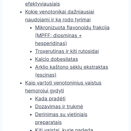
efektyviausiais
Kokie venotonikai dažniausiai
naudojami ir ką rodo tyrimai
Mikronizuota flavonoidų frakcija
(MPFF: diosminas +
hesperidinas)
Troxerutinas ir kiti rutosidai
Kalcio dobesilatas
Arklio kaštono sėklų ekstraktas
(escinas)
Kaip vartoti venotoninius vaistus
hemorojui gydyti
Kada pradėti
Dozavimas ir trukmė
Derinimas su vietiniais
preparatais
Kiti vaistai, kurie padeda