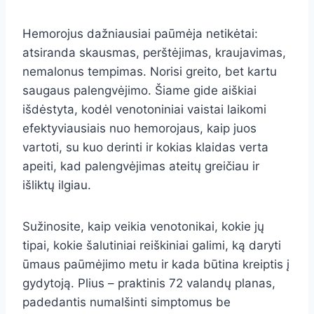
Hemorojus dažniausiai paūmėja netikėtai:
atsiranda skausmas, perštėjimas, kraujavimas,
nemalonus tempimas. Norisi greito, bet kartu
saugaus palengvėjimo. Šiame gide aiškiai
išdėstyta, kodėl venotoniniai vaistai laikomi
efektyviausiais nuo hemorojaus, kaip juos
vartoti, su kuo derinti ir kokias klaidas verta
apeiti, kad palengvėjimas ateitų greičiau ir
išliktų ilgiau.
Sužinosite, kaip veikia venotonikai, kokie jų
tipai, kokie šalutiniai reiškiniai galimi, ką daryti
ūmaus paūmėjimo metu ir kada būtina kreiptis į
gydytoją. Plius – praktinis 72 valandų planas,
padedantis numalšinti simptomus be