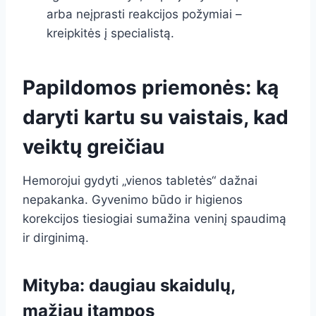
arba neįprasti reakcijos požymiai –
kreipkitės į specialistą.
Papildomos priemonės: ką
daryti kartu su vaistais, kad
veiktų greičiau
Hemorojui gydyti „vienos tabletės“ dažnai
nepakanka. Gyvenimo būdo ir higienos
korekcijos tiesiogiai sumažina veninį spaudimą
ir dirginimą.
Mityba: daugiau skaidulų,
mažiau įtampos