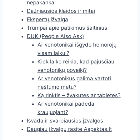
nepakanka
Dažniausios klaidos ir mitai
Ekspertų įžvalga
Trumpai apie patikimus šaltinius
DUK (People Also Ask)
Ar venotonikai išgydo hemorojų
visam laikui?
Kiek laiko reikia, kad pajusčiau
venotonikų poveikį?
Ar venotonikus galima vartoti
nėštumo metu?
Ką rinktis – žvakutes ar tabletes?
Ar venotonikai padeda
kraujuojant?
Išvada ir svarbiausios įžvalgos
Daugiau įžvalgų rasite Aspektas.lt