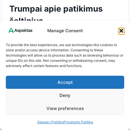
Trumpai apie patikimus
šaltinius
Manage Consent
Koloproktologų gairės nurodo flavonoidų
frakcijas (diosminą su hesperidinu) kaip
To provide the best experiences, we use technologies like cookies to
naudingą papildą konservatyviam
store and/or access device information. Consenting to these
technologies will allow us to process data such as browsing behaviour or
hemorojaus gydymui, ypač kraujavimui ir
unique IDs on this site. Not consenting or withdrawing consent, may
skausmui mažinti.
adversely affect certain features and functions.
Sisteminės apžvalgos rodo, kad
venotonikai gali reikšmingai sutrumpinti
Accept
ūmių simptomų trukmę, nors tyrimų kokybė
Deny
įvairi; klinikinė nauda praktikoje plačiai
pripažįstama.
View preferences
Mitybos skaidulos turi tvirtus įrodymus
mažinant hemorojaus paūmėjimų riziką ir
Slapukų Politika
Privatumo Politika
kraujavimą; kasdienio vartojimo tikslas –