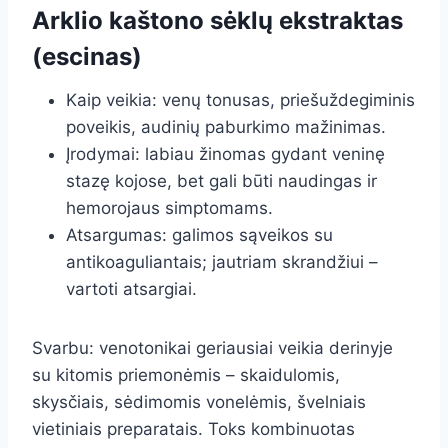
Arklio kaštono sėklų ekstraktas
(escinas)
Kaip veikia: venų tonusas, priešuždegiminis
poveikis, audinių paburkimo mažinimas.
Įrodymai: labiau žinomas gydant veninę
stazę kojose, bet gali būti naudingas ir
hemorojaus simptomams.
Atsargumas: galimos sąveikos su
antikoaguliantais; jautriam skrandžiui –
vartoti atsargiai.
Svarbu: venotonikai geriausiai veikia derinyje
su kitomis priemonėmis – skaidulomis,
skysčiais, sėdimomis vonelėmis, švelniais
vietiniais preparatais. Toks kombinuotas