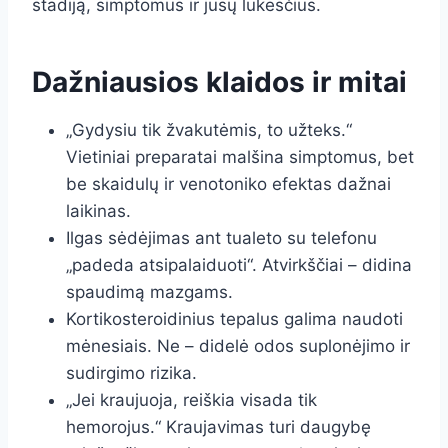
stadiją, simptomus ir jūsų lūkesčius.
Dažniausios klaidos ir mitai
„Gydysiu tik žvakutėmis, to užteks.“
Vietiniai preparatai malšina simptomus, bet
be skaidulų ir venotoniko efektas dažnai
laikinas.
Ilgas sėdėjimas ant tualeto su telefonu
„padeda atsipalaiduoti“. Atvirkščiai – didina
spaudimą mazgams.
Kortikosteroidinius tepalus galima naudoti
mėnesiais. Ne – didelė odos suplonėjimo ir
sudirgimo rizika.
„Jei kraujuoja, reiškia visada tik
hemorojus.“ Kraujavimas turi daugybę