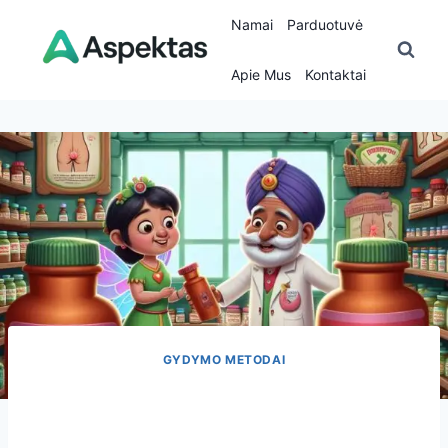
Skip
Namai
Parduotuvė
to
content
Apie Mus
Kontaktai
GYDYMO METODAI