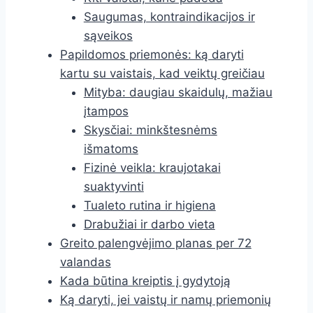
Saugumas, kontraindikacijos ir
sąveikos
Papildomos priemonės: ką daryti
kartu su vaistais, kad veiktų greičiau
Mityba: daugiau skaidulų, mažiau
įtampos
Skysčiai: minkštesnėms
išmatoms
Fizinė veikla: kraujotakai
suaktyvinti
Tualeto rutina ir higiena
Drabužiai ir darbo vieta
Greito palengvėjimo planas per 72
valandas
Kada būtina kreiptis į gydytoją
Ką daryti, jei vaistų ir namų priemonių