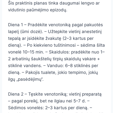
Šis praktinis planas tinka daugumai lengvo ar
vidutinio paūmėjimo epizodų.
Diena 1 – Pradėkite venotoniką pagal pakuotės
lapelį (ūmi dozė). – Užtepkite vietinį anestetinį
tepalą ar įsidėkite žvakutę (2–3 kartus per
dieną). – Po kiekvieno tuštinimosi – sėdima šilta
vonelė 10–15 min. – Skaidulos: pradėkite nuo 1–
2 arbatinių šaukštelių tirpių skaidulų vakare +
stiklinė vandens. – Vanduo: 6–8 stiklinės per
dieną. – Pakojis tualete, jokio tempimo, jokių
ilgų „pasėdėjimų“.
Diena 2 – Tęskite venotoniką; vietinį preparatą
– pagal poreikį, bet ne ilgiau nei 5–7 d. –
Sėdimos vonelės: 2–3 kartus per dieną. –