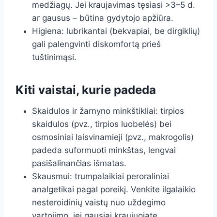
medžiagų. Jei kraujavimas tęsiasi >3–5 d.
ar gausus – būtina gydytojo apžiūra.
Higiena: lubrikantai (bekvapiai, be dirgiklių)
gali palengvinti diskomfortą prieš
tuštinimąsi.
Kiti vaistai, kurie padeda
Skaidulos ir žarnyno minkštikliai: tirpios
skaidulos (pvz., tirpios luobelės) bei
osmosiniai laisvinamieji (pvz., makrogolis)
padeda suformuoti minkštas, lengvai
pasišalinančias išmatas.
Skausmui: trumpalaikiai peroraliniai
analgetikai pagal poreikį. Venkite ilgalaikio
nesteroidinių vaistų nuo uždegimo
vartojimo, jei gausiai kraujuojate.