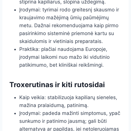
stiprina kapiliarus, slopina uždegimą.
Įrodymai: tyrimai rodo greitesnį skausmo ir
kraujavimo mažėjimą ūmių paūmėjimų
metu. Dažnai rekomenduojama kaip pirmo
pasirinkimo sisteminė priemonė kartu su
skaidulomis ir vietiniais preparatais.
Praktika: plačiai naudojama Europoje,
įrodymai laikomi nuo mažo iki vidutinio
patikimumo, bet kliniškai reikšmingi.
Troxerutinas ir kiti rutosidai
Kaip veikia: stabilizuoja kapiliarų sieneles,
mažina pralaidumą, patinimą.
Įrodymai: padeda mažinti simptomus, ypač
sunkumo ir patinimo jausmą; gali būti
alternatyva ar papildas, jei netoleruojamas