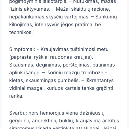
pogimdyminis laikotarpis. – Nutukimas, mažas
fizinis aktyvumas. – Mažai skaidulų racione,
nepakankamas skysčių vartojimas. – Sunkumų
kilnojimas, intensyvūs jėgos pratimai be
technikos.
Simptomai: – Kraujavimas tuštinimosi metu
(paprastai ryškiai raudonas kraujas). –
Skausmas, deginimas, perštėjimas, patinimas
aplink išangę. – Išorinių mazgų trombozė –
kietas, skausmingas gumbelis. – Iškrentantys
vidiniai mazgai, kuriuos kartais tenka grąžinti
ranka.
Svarbu: nors hemorojus viena dažniausių
gerybinių anorektinių būklių, kraujavimą ar kitus
simptomus visada vertinkite atsakingai. Jei tai