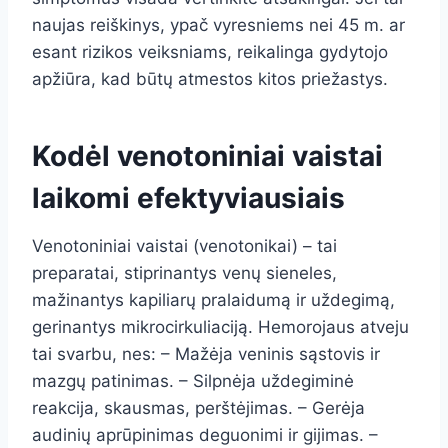
naujas reiškinys, ypač vyresniems nei 45 m. ar
esant rizikos veiksniams, reikalinga gydytojo
apžiūra, kad būtų atmestos kitos priežastys.
Kodėl venotoniniai vaistai
laikomi efektyviausiais
Venotoniniai vaistai (venotonikai) – tai
preparatai, stiprinantys venų sieneles,
mažinantys kapiliarų pralaidumą ir uždegimą,
gerinantys mikrocirkuliaciją. Hemorojaus atveju
tai svarbu, nes: – Mažėja veninis sąstovis ir
mazgų patinimas. – Silpnėja uždegiminė
reakcija, skausmas, perštėjimas. – Gerėja
audinių aprūpinimas deguonimi ir gijimas. –