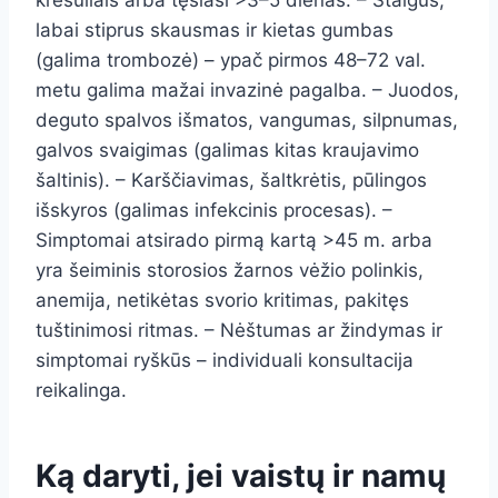
krešuliais arba tęsiasi >3–5 dienas. – Staigus,
labai stiprus skausmas ir kietas gumbas
(galima trombozė) – ypač pirmos 48–72 val.
metu galima mažai invazinė pagalba. – Juodos,
deguto spalvos išmatos, vangumas, silpnumas,
galvos svaigimas (galimas kitas kraujavimo
šaltinis). – Karščiavimas, šaltkrėtis, pūlingos
išskyros (galimas infekcinis procesas). –
Simptomai atsirado pirmą kartą >45 m. arba
yra šeiminis storosios žarnos vėžio polinkis,
anemija, netikėtas svorio kritimas, pakitęs
tuštinimosi ritmas. – Nėštumas ar žindymas ir
simptomai ryškūs – individuali konsultacija
reikalinga.
Ką daryti, jei vaistų ir namų