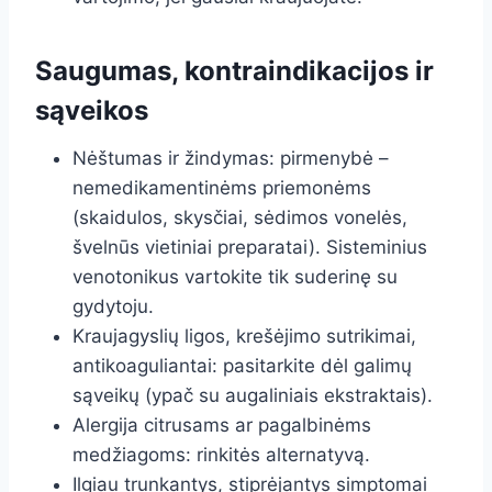
Saugumas, kontraindikacijos ir
sąveikos
Nėštumas ir žindymas: pirmenybė –
nemedikamentinėms priemonėms
(skaidulos, skysčiai, sėdimos vonelės,
švelnūs vietiniai preparatai). Sisteminius
venotonikus vartokite tik suderinę su
gydytoju.
Kraujagyslių ligos, krešėjimo sutrikimai,
antikoaguliantai: pasitarkite dėl galimų
sąveikų (ypač su augaliniais ekstraktais).
Alergija citrusams ar pagalbinėms
medžiagoms: rinkitės alternatyvą.
Ilgiau trunkantys, stiprėjantys simptomai