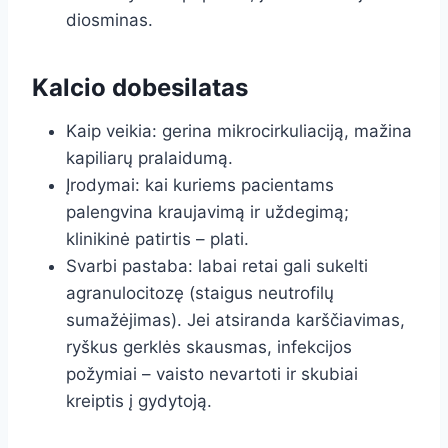
diosminas.
Kalcio dobesilatas
Kaip veikia: gerina mikrocirkuliaciją, mažina
kapiliarų pralaidumą.
Įrodymai: kai kuriems pacientams
palengvina kraujavimą ir uždegimą;
klinikinė patirtis – plati.
Svarbi pastaba: labai retai gali sukelti
agranulocitozę (staigus neutrofilų
sumažėjimas). Jei atsiranda karščiavimas,
ryškus gerklės skausmas, infekcijos
požymiai – vaisto nevartoti ir skubiai
kreiptis į gydytoją.