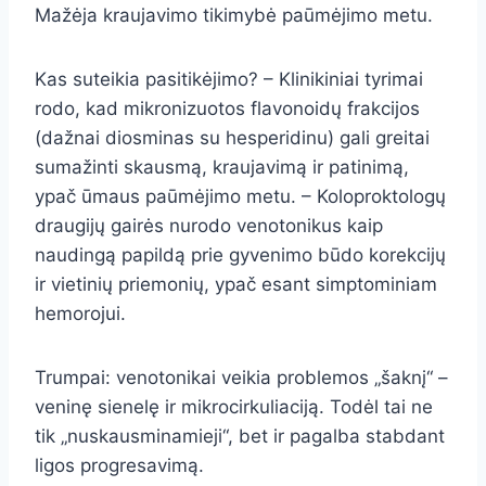
Mažėja kraujavimo tikimybė paūmėjimo metu.
Kas suteikia pasitikėjimo? – Klinikiniai tyrimai
rodo, kad mikronizuotos flavonoidų frakcijos
(dažnai diosminas su hesperidinu) gali greitai
sumažinti skausmą, kraujavimą ir patinimą,
ypač ūmaus paūmėjimo metu. – Koloproktologų
draugijų gairės nurodo venotonikus kaip
naudingą papildą prie gyvenimo būdo korekcijų
ir vietinių priemonių, ypač esant simptominiam
hemorojui.
Trumpai: venotonikai veikia problemos „šaknį“ –
veninę sienelę ir mikrocirkuliaciją. Todėl tai ne
tik „nuskausminamieji“, bet ir pagalba stabdant
ligos progresavimą.