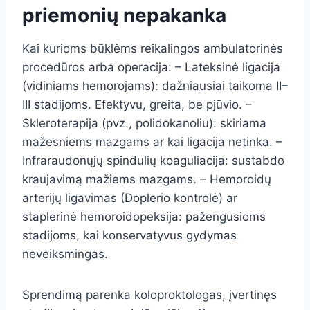
priemonių nepakanka
Kai kurioms būklėms reikalingos ambulatorinės
procedūros arba operacija: – Lateksinė ligacija
(vidiniams hemorojams): dažniausiai taikoma II–
III stadijoms. Efektyvu, greita, be pjūvio. –
Skleroterapija (pvz., polidokanoliu): skiriama
mažesniems mazgams ar kai ligacija netinka. –
Infraraudonųjų spindulių koaguliacija: sustabdo
kraujavimą mažiems mazgams. – Hemoroidų
arterijų ligavimas (Doplerio kontrolė) ar
staplerinė hemoroidopeksija: pažengusioms
stadijoms, kai konservatyvus gydymas
neveiksmingas.
Sprendimą parenka koloproktologas, įvertinęs