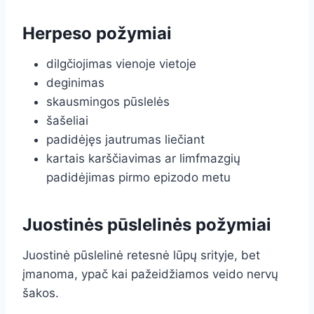
Herpeso požymiai
dilgčiojimas vienoje vietoje
deginimas
skausmingos pūslelės
šašeliai
padidėjęs jautrumas liečiant
kartais karščiavimas ar limfmazgių
padidėjimas pirmo epizodo metu
Juostinės pūslelinės požymiai
Juostinė pūslelinė retesnė lūpų srityje, bet
įmanoma, ypač kai pažeidžiamos veido nervų
šakos.