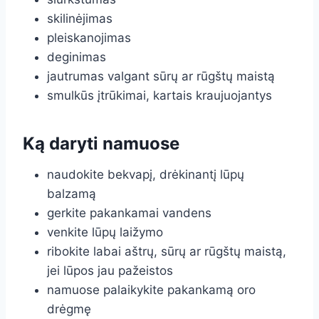
skilinėjimas
pleiskanojimas
deginimas
jautrumas valgant sūrų ar rūgštų maistą
smulkūs įtrūkimai, kartais kraujuojantys
Ką daryti namuose
naudokite bekvapį, drėkinantį lūpų
balzamą
gerkite pakankamai vandens
venkite lūpų laižymo
ribokite labai aštrų, sūrų ar rūgštų maistą,
jei lūpos jau pažeistos
namuose palaikykite pakankamą oro
drėgmę