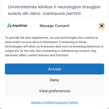
Universitetinės klinikos ir neurologijos draugijos
sutaria dėl vieno: svarbiausia įvertinti
kontekstą. Tas pats simptomas gali reikšti ir
Manage Consent
paprastą sudirginimą, ir skubią būklę.
To provide the best experiences, we use technologies like cookies to
Alergologai dažnai pabrėžia, kad veido ir lūpų
store and/or access device information. Consenting to these
technologies will allow us to process data such as browsing behaviour or
patinimas niekada neturėtų būti nuvertinamas.
unique IDs on this site. Not consenting or withdrawing consent, may
Neurologai primena, kad staigus vienpusis
adversely affect certain features and functions.
tirpimas visada reikalauja atmesti insultą.
Dermatologai atkreipia dėmesį, kad „paprastos
Accept
suskeldėjusios lūpos“, kurios nepraeina
Deny
savaites, gali būti ne tik sausumo, bet ir
kontaktinio dermatito ar uždegiminės ligos
View preferences
ženklas.
Slapukų Politika
Privatumo Politika
Praktikoje daug lemia ne vien pats tirpimas, o jo