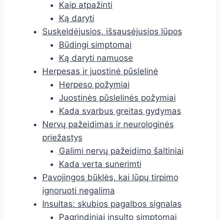
Kaip atpažinti
Ką daryti
Suskeldėjusios, išsausėjusios lūpos
Būdingi simptomai
Ką daryti namuose
Herpesas ir juostinė pūslelinė
Herpeso požymiai
Juostinės pūslelinės požymiai
Kada svarbus greitas gydymas
Nervų pažeidimas ir neurologinės
priežastys
Galimi nervų pažeidimo šaltiniai
Kada verta sunerimti
Pavojingos būklės, kai lūpų tirpimo
ignoruoti negalima
Insultas: skubios pagalbos signalas
Pagrindiniai insulto simptomai