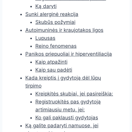
Ką daryti
Sunki alerginė reakcija
Skubūs požymiai
Autoimuninės ir kraujotakos ligos
Lupusas
Reino fenomenas
Panikos priepuoliai ir hiperventiliacija
Kaip atpažinti
Kaip sau padėti
Kada kreiptis į gydytoją dėl lūpų
tirpimo
Kreipkitės skubiai, jei pasireiškia:
Registruokitės pas gydytoją
artimiausiu metu, jei:
Ko gali paklausti gydytojas
Ką galite padaryti namuose, jei