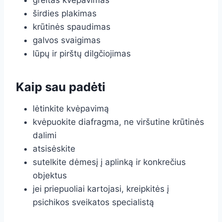
greitas kvėpavimas
širdies plakimas
krūtinės spaudimas
galvos svaigimas
lūpų ir pirštų dilgčiojimas
Kaip sau padėti
lėtinkite kvėpavimą
kvėpuokite diafragma, ne viršutine krūtinės
dalimi
atsisėskite
sutelkite dėmesį į aplinką ir konkrečius
objektus
jei priepuoliai kartojasi, kreipkitės į
psichikos sveikatos specialistą