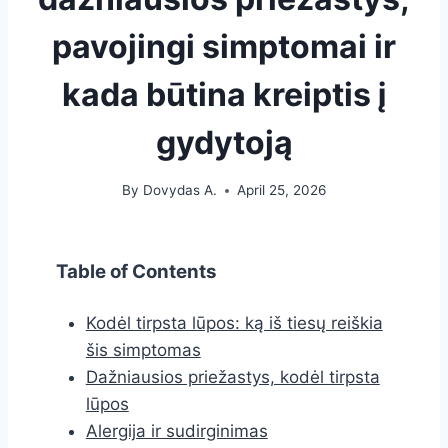
pavojingi simptomai ir
kada būtina kreiptis į
gydytoją
By
Dovydas A.
April 25, 2026
Table of Contents
Kodėl tirpsta lūpos: ką iš tiesų reiškia
šis simptomas
Dažniausios priežastys, kodėl tirpsta
lūpos
Alergija ir sudirginimas