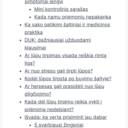
simptomai lengvi
Mini kontrolinis sąrašas
Kada namų priemonių nepakanka
Ką sako patikimi šaltiniai ir medicinos
praktika
DUK: dažniausiai užduodami
klausimai
Ar lūpų tirpimas visada reiškia rimtą
ligą?
Ar nuo streso gali tirpti lūpos?
Kodėl lūpos tirpsta po buvimo šaltyje?
Ar herpesas gali prasidėti nuo lūpų
dilgčiojimo?
Kada dėl lūpų tirpimo reikia vykti į
priėmimą nedelsiant?
Išvada: ką verta prisiminti jau dabar
5 svarbiausi žingsniai