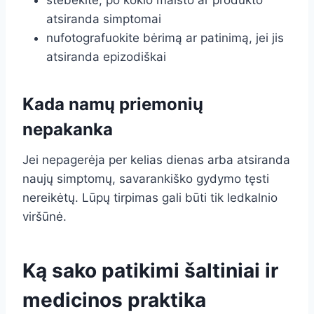
stebėkite, po kokio maisto ar produkto
atsiranda simptomai
nufotografuokite bėrimą ar patinimą, jei jis
atsiranda epizodiškai
Kada namų priemonių
nepakanka
Jei nepagerėja per kelias dienas arba atsiranda
naujų simptomų, savarankiško gydymo tęsti
nereikėtų. Lūpų tirpimas gali būti tik ledkalnio
viršūnė.
Ką sako patikimi šaltiniai ir
medicinos praktika