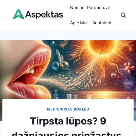
Skip
Namai
Parduotuvė
to
content
Apie Mus
Kontaktai
MEDICININĖS BŪKLĖS
Tirpsta lūpos? 9
dažniausios priežastys,