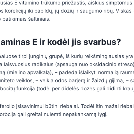
usias E vitamino trūkumo priežastis, aiškius simptomus i
 korekcijų iki papildų, jų dozių ir saugumo ribų. Viskas 
s patikimais šaltiniais.
taminas E ir kodėl jis svarbus?
aluose tirpi junginių grupė, iš kurių reikšmingiausias yra 
oja laisvuosius radikalus (apsauga nuo oksidacinio streso)
mą (mielino apvalkalą), – padeda išlaikyti normalią raume
niteto veiklos, – veikia odos barjerą ir žaizdų gijimą, – 
bocitų funkcija (todėl per didelės dozės gali didinti krau
erolio įsisavinimui būtini riebalai. Todėl itin mažai rieba
orbcija gali greitai nulemti nepakankamą lygį.