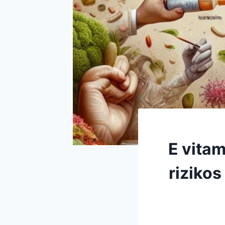
E vitam
rizikos