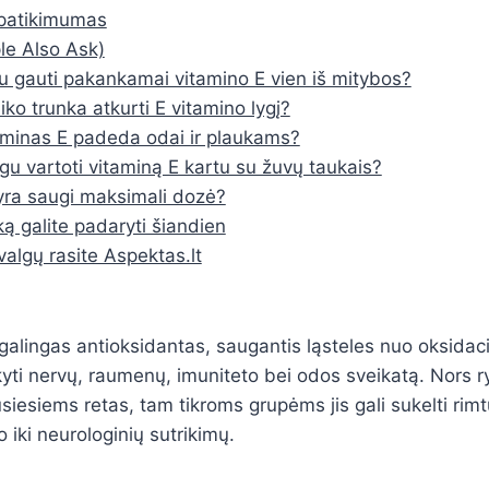
r patikimumas
e Also Ask)
iu gauti pakankamai vitamino E vien iš mitybos?
iko trunka atkurti E vitamino lygį?
aminas E padeda odai ir plaukams?
gu vartoti vitaminą E kartu su žuvų taukais?
yra saugi maksimali dozė?
ką galite padaryti šiandien
valgų rasite Aspektas.lt
 galingas antioksidantas, saugantis ląsteles nuo oksidaci
yti nervų, raumenų, imuniteto bei odos sveikatą. Nors 
iesiems retas, tam tikroms grupėms jis gali sukelti rim
iki neurologinių sutrikimų.