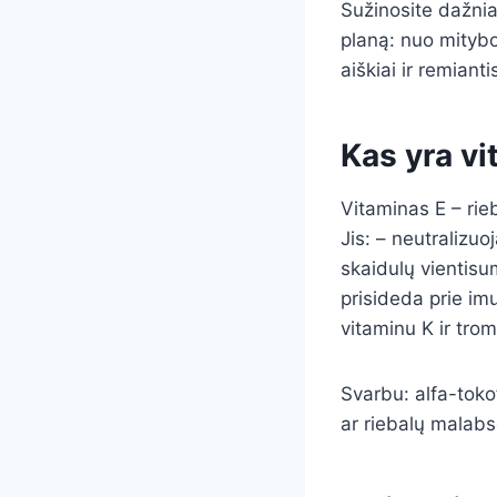
Sužinosite dažnia
planą: nuo mitybos
aiškiai ir remianti
Kas yra vi
Vitaminas E – rieb
Jis: – neutralizu
skaidulų vientisu
prisideda prie imu
vitaminu K ir trom
Svarbu: alfa-tokof
ar riebalų malabs