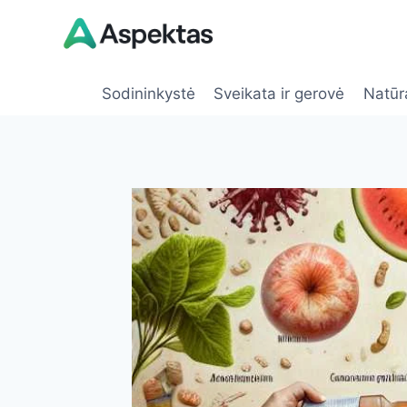
Skip
to
content
Sodininkystė
Sveikata ir gerovė
Natūr