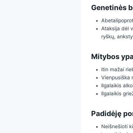
Genetinės b
Abetalipoprot
Ataksija dėl 
ryškų, anksty
Mitybos ypa
Itin mažai rie
Vienpusiška m
Ilgalaikis alk
Ilgalaikis grie
Padidėję por
Neišnešioti k