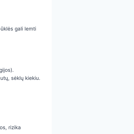
ūklės gali lemti
gijos).
utų, sėklų kiekiu.
s, rizika