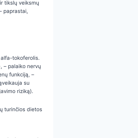
r tikslų veiksmų
– paprastai,
alfa-tokoferolis.
, – palaiko nervų
nų funkciją, –
sąveikauja su
javimo riziką).
lų turinčios dietos