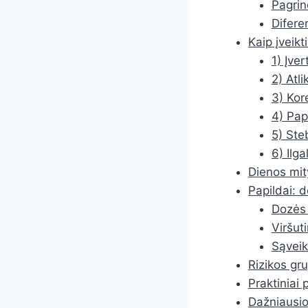
Pagrin
Difere
Kaip įveikt
1) Įver
2) Atli
3) Kor
4) Papi
5) Ste
6) Ilga
Dienos mit
Papildai: 
Dozės 
Viršut
Sąveik
Rizikos gr
Praktiniai 
Dažniausios