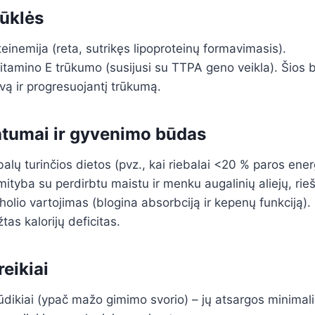
ūklės
einemija (reta, sutrikęs lipoproteinų formavimasis).
vitamino E trūkumo (susijusi su TTPA geno veikla). Šios b
vą ir progresuojantį trūkumą.
tumai ir gyvenimo būdas
balų turinčios dietos (pvz., kai riebalai <20 % paros ener
ityba su perdirbtu maistu ir menku augalinių aliejų, rieš
oholio vartojimas (blogina absorbciją ir kepenų funkciją).
žtas kalorijų deficitas.
eikiai
ūdikiai (ypač mažo gimimo svorio) – jų atsargos minimalio