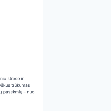
nio streso ir
ryškus trūkumas
tų pasekmių – nuo