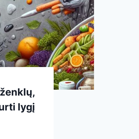
 ženklų,
rti lygį