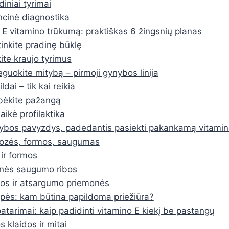
diniai tyrimai
ncinė diagnostika
i E vitamino trūkumą: praktiškas 6 žingsnių planas
tinkite pradinę būklę
kite kraujo tyrimus
eguokite mitybą – pirmoji gynybos linija
ldai – tik kai reikia
bėkite pažangą
laikė profilaktika
ybos pavyzdys, padedantis pasiekti pakankamą vitamin
dozės, formos, saugumas
ir formos
inės saugumo ribos
os ir atsargumo priemonės
upės: kam būtina papildoma priežiūra?
patarimai: kaip padidinti vitamino E kiekį be pastangų
 klaidos ir mitai