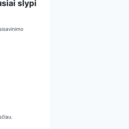
siai slypi
sisavinimo
.
sčiau.