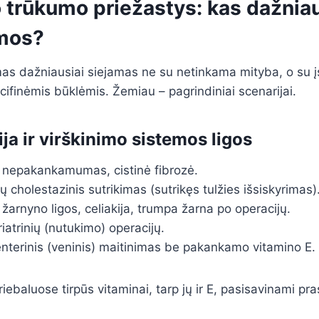
 trūkumo priežastys: kas dažniau
mos?
as dažniausiai siejamas ne su netinkama mityba, o su į
ecifinėmis būklėmis. Žemiau – pagrindiniai scenarijai.
ja ir virškinimo sistemos ligos
s nepakankamumas, cistinė fibrozė.
ų cholestazinis sutrikimas (sutrikęs tulžies išsiskyrimas)
arnyno ligos, celiakija, trumpa žarna po operacijų.
iatrinių (nutukimo) operacijų.
renterinis (veninis) maitinimas be pakankamo vitamino E.
riebaluose tirpūs vitaminai, tarp jų ir E, pasisavinami pra