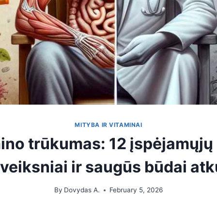
MITYBA IR VITAMINAI
ino trūkumas: 12 įspėjamųjų
 veiksniai ir saugūs būdai atku
By
Dovydas A.
February 5, 2026