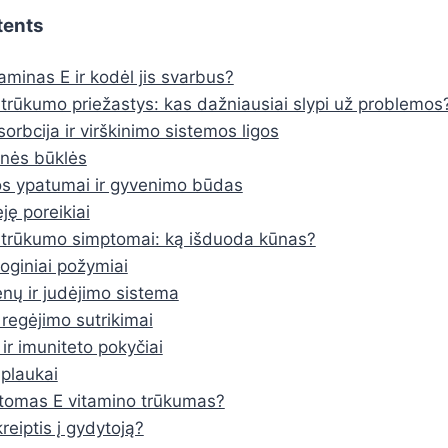
tents
aminas E ir kodėl jis svarbus?
 trūkumo priežastys: kas dažniausiai slypi už problemos
orbcija ir virškinimo sistemos ligos
nės būklės
s ypatumai ir gyvenimo būdas
ję poreikiai
 trūkumo simptomai: ką išduoda kūnas?
oginiai požymiai
ų ir judėjimo sistema
r regėjimo sutrikimai
 ir imuniteto pokyčiai
 plaukai
tomas E vitamino trūkumas?
reiptis į gydytoją?