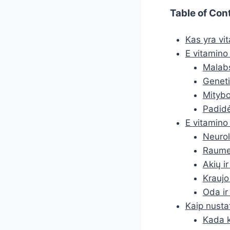
Table of Con
Kas yra vit
E vitamino
Malabs
Geneti
Mitybo
Padidė
E vitamino
Neurol
Raumen
Akių i
Kraujo
Oda ir
Kaip nusta
Kada k