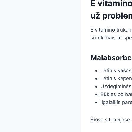
E vitamino
už proble
E vitamino trūkum
sutrikimais ar sp
Malabsorbci
Lėtinis kaso
Lėtinis kepen
Uždegiminės ž
Būklės po bar
Ilgalaikis pa
Šiose situacijose 