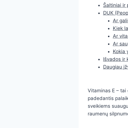
Šaltiniai i
DUK (Peopl
Ar gal
Kiek la
Ar vit
Ar sau
Kokia 
Išvados ir 
Daugiau įž
Vitaminas E – tai
padedantis palaik
sveikiems suaugus
raumenų silpnumo 