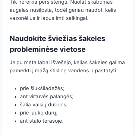
Tik nereikia persistengti. Nuolat skabomas
augalas nusilpsta, todėl geriau naudoti kelis
vazonėlius ir lapus imti saikingai.
Naudokite šviežias šakeles
probleminėse vietose
Jeigu mėta labai išvešėjo, kelias šakeles galima
pamerkti į mažą stiklinę vandens ir pastatyti:
prie šiukšliadėžės;
ant virtuvės palangės;
šalia vaisių dubens;
prie lauko durų;
ant stalo terasoje.