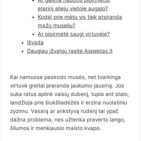
Ar galima naudoti pipirmėčių
eterinį aliejų vietoje augalo?
Kodėl prie mėtų vis tiek atsiranda
mažų muselių?
Ar pipirmėtė saugi virtuvėje?
Išvada
Daugiau įžvalgų rasite Aspektas.lt
Kai namuose pasirodo musės, net tvarkinga
virtuvė greitai praranda jaukumo jausmą. Jos
suka ratus aplink vaisių dubenį, tupia ant stalo,
landžioja prie šiukšliadėžės ir erzina nuolatiniu
zyzimu. Vasarą ar ankstyvą rudenį tai ypač
dažna problema, nes užtenka praverto lango,
šilumos ir menkiausio maisto kvapo.