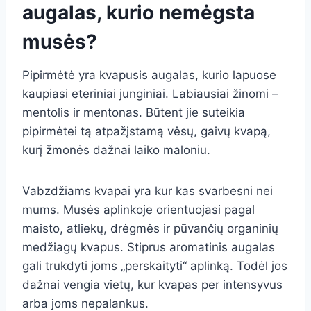
augalas, kurio nemėgsta
musės?
Pipirmėtė yra kvapusis augalas, kurio lapuose
kaupiasi eteriniai junginiai. Labiausiai žinomi –
mentolis ir mentonas. Būtent jie suteikia
pipirmėtei tą atpažįstamą vėsų, gaivų kvapą,
kurį žmonės dažnai laiko maloniu.
Vabzdžiams kvapai yra kur kas svarbesni nei
mums. Musės aplinkoje orientuojasi pagal
maisto, atliekų, drėgmės ir pūvančių organinių
medžiagų kvapus. Stiprus aromatinis augalas
gali trukdyti joms „perskaityti“ aplinką. Todėl jos
dažnai vengia vietų, kur kvapas per intensyvus
arba joms nepalankus.