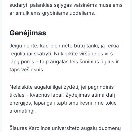
sudaryti palankias sąlygas vaisinėms muselėms
ar smulkiems grybiniams uodeliams.
Genėjimas
Jeigu norite, kad pipirmėtė būtų tanki, ją reikia
reguliariai skabyti. Nukirpkite viršūnėles virš
lapų poros – taip augalas leis šoninius ūglius ir
taps vešlesnis.
Neleiskite augalui ilgai žydėti, jei pagrindinis
tikslas – kvapnūs lapai. Žydėjimas atima dalį
energijos, lapai gali tapti smulkesni ir ne tokie
aromatingi.
Šiaurės Karolinos universiteto augalų duomenų