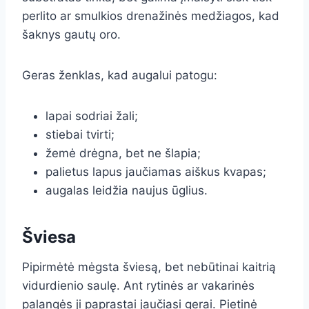
perlito ar smulkios drenažinės medžiagos, kad
šaknys gautų oro.
Geras ženklas, kad augalui patogu:
lapai sodriai žali;
stiebai tvirti;
žemė drėgna, bet ne šlapia;
palietus lapus jaučiamas aiškus kvapas;
augalas leidžia naujus ūglius.
Šviesa
Pipirmėtė mėgsta šviesą, bet nebūtinai kaitrią
vidurdienio saulę. Ant rytinės ar vakarinės
palangės ji paprastai jaučiasi gerai. Pietinė