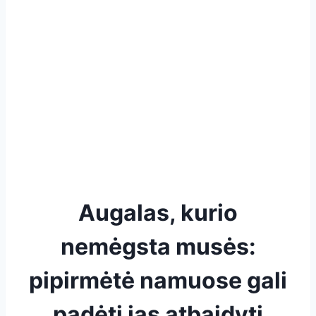
Augalas, kurio
nemėgsta musės:
pipirmėtė namuose gali
padėti jas atbaidyti