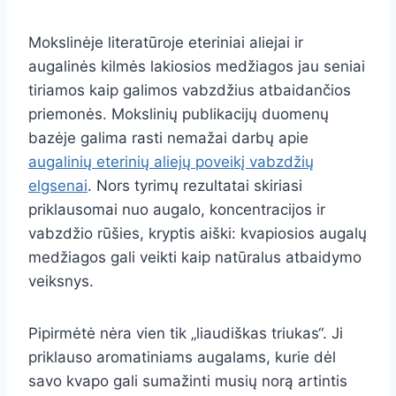
Mokslinėje literatūroje eteriniai aliejai ir
augalinės kilmės lakiosios medžiagos jau seniai
tiriamos kaip galimos vabzdžius atbaidančios
priemonės. Mokslinių publikacijų duomenų
bazėje galima rasti nemažai darbų apie
augalinių eterinių aliejų poveikį vabzdžių
elgsenai
. Nors tyrimų rezultatai skiriasi
priklausomai nuo augalo, koncentracijos ir
vabzdžio rūšies, kryptis aiški: kvapiosios augalų
medžiagos gali veikti kaip natūralus atbaidymo
veiksnys.
Pipirmėtė nėra vien tik „liaudiškas triukas“. Ji
priklauso aromatiniams augalams, kurie dėl
savo kvapo gali sumažinti musių norą artintis