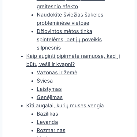
greitesnio efekto
Naudokite šviežias šakeles
probleminėse vietose
Džiovintos mėtos tinka
spintelėms, bet jų poveikis
silpnesnis
Kaip auginti pipirmėtę namuose, kad ji
būtų vešli ir kvapni?
Vazonas ir žemė
Šviesa
Laistymas
Genėjimas
Kiti augalai, kurių musės vengia
Bazilikas
Levanda
Rozmarinas