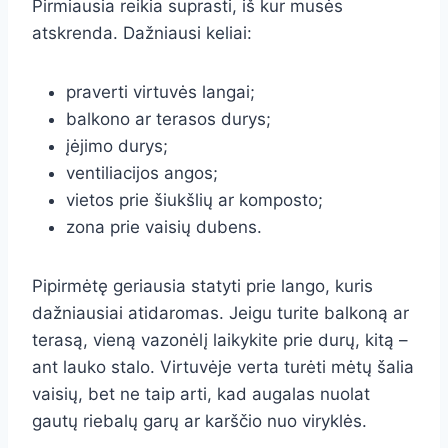
Pirmiausia reikia suprasti, iš kur musės
atskrenda. Dažniausi keliai:
praverti virtuvės langai;
balkono ar terasos durys;
įėjimo durys;
ventiliacijos angos;
vietos prie šiukšlių ar komposto;
zona prie vaisių dubens.
Pipirmėtę geriausia statyti prie lango, kuris
dažniausiai atidaromas. Jeigu turite balkoną ar
terasą, vieną vazonėlį laikykite prie durų, kitą –
ant lauko stalo. Virtuvėje verta turėti mėtų šalia
vaisių, bet ne taip arti, kad augalas nuolat
gautų riebalų garų ar karščio nuo viryklės.