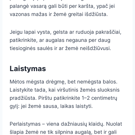
palangė vasarą gali būti per karšta, ypač jei
vazonas mažas ir žemė greitai išdžiūsta.
Jeigu lapai vysta, gelsta ar ruduoja pakraščiai,
patikrinkite, ar augalas negauna per daug
tiesioginės saulės ir ar žemė neišdžiūvusi.
Laistymas
Mėtos mėgsta drėgmę, bet nemėgsta balos.
Laistykite tada, kai viršutinis žemės sluoksnis
pradžiūsta. Pirštu patikrinkite 1–2 centimetrų
gylį: jei žemė sausa, laikas laistyti.
Perlaistymas – viena dažniausių klaidų. Nuolat
šlapia žemė ne tik silpnina augalą, bet ir gali