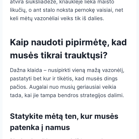
atvira šiukšliadėžė, kriauklėje lieka maisto
likučių, o ant stalo noksta pernokę vaisiai, net
keli mėtų vazonėliai veiks tik iš dalies.
Kaip naudoti pipirmėtę, kad
musės tikrai trauktųsi?
Dažna klaida – nusipirkti vieną mažą vazonėlį,
pastatyti bet kur ir tikėtis, kad musės dings
pačios. Augalai nuo musių geriausiai veikia
tada, kai jie tampa bendros strategijos dalimi.
Statykite mėtą ten, kur musės
patenka į namus