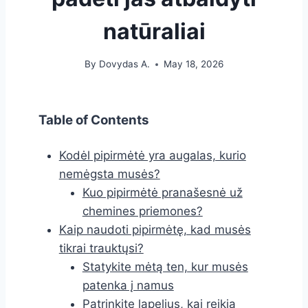
natūraliai
By
Dovydas A.
May 18, 2026
Table of Contents
Kodėl pipirmėtė yra augalas, kurio
nemėgsta musės?
Kuo pipirmėtė pranašesnė už
chemines priemones?
Kaip naudoti pipirmėtę, kad musės
tikrai trauktųsi?
Statykite mėtą ten, kur musės
patenka į namus
Patrinkite lapelius, kai reikia