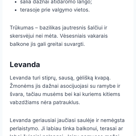
šalia dažnai atidaromo lango;
terasoje prie valgymo vietos.
Trūkumas – bazilikas jautresnis šalčiui ir
skersvėjui nei mėta. Vėsesniais vakarais
balkone jis gali greitai suvargti.
Levanda
Levanda turi stiprų, sausą, gėlišką kvapą.
Žmonėms jis dažnai asocijuojasi su ramybe ir
švara, tačiau musėms bei kai kuriems kitiems
vabzdžiams nėra patrauklus.
Levanda geriausiai jaučiasi saulėje ir nemėgsta
perlaistymo. Ji labiau tinka balkonui, terasai ar