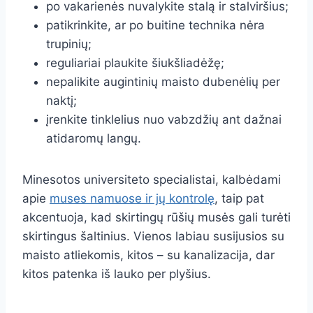
po vakarienės nuvalykite stalą ir stalviršius;
patikrinkite, ar po buitine technika nėra
trupinių;
reguliariai plaukite šiukšliadėžę;
nepalikite augintinių maisto dubenėlių per
naktį;
įrenkite tinklelius nuo vabzdžių ant dažnai
atidaromų langų.
Minesotos universiteto specialistai, kalbėdami
apie
muses namuose ir jų kontrolę
, taip pat
akcentuoja, kad skirtingų rūšių musės gali turėti
skirtingus šaltinius. Vienos labiau susijusios su
maisto atliekomis, kitos – su kanalizacija, dar
kitos patenka iš lauko per plyšius.