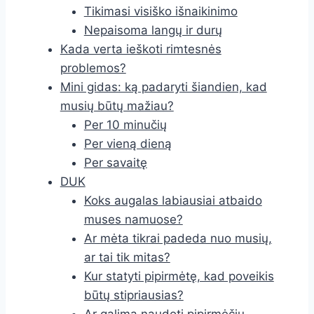
Tikimasi visiško išnaikinimo
Nepaisoma langų ir durų
Kada verta ieškoti rimtesnės
problemos?
Mini gidas: ką padaryti šiandien, kad
musių būtų mažiau?
Per 10 minučių
Per vieną dieną
Per savaitę
DUK
Koks augalas labiausiai atbaido
muses namuose?
Ar mėta tikrai padeda nuo musių,
ar tai tik mitas?
Kur statyti pipirmėtę, kad poveikis
būtų stipriausias?