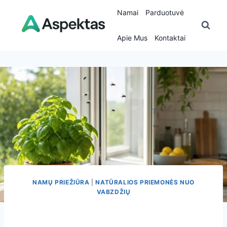
Skip
Namai
Parduotuvė
to
content
Apie Mus
Kontaktai
NAMŲ PRIEŽIŪRA
|
NATŪRALIOS PRIEMONĖS NUO
VABZDŽIŲ