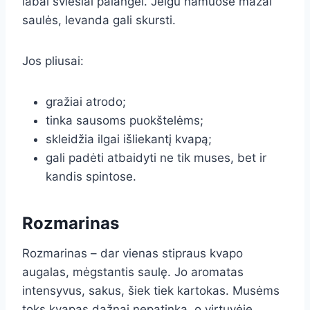
labai šviesiai palangei. Jeigu namuose mažai
saulės, levanda gali skursti.
Jos pliusai:
gražiai atrodo;
tinka sausoms puokštelėms;
skleidžia ilgai išliekantį kvapą;
gali padėti atbaidyti ne tik muses, bet ir
kandis spintose.
Rozmarinas
Rozmarinas – dar vienas stipraus kvapo
augalas, mėgstantis saulę. Jo aromatas
intensyvus, sakus, šiek tiek kartokas. Musėms
toks kvapas dažnai nepatinka, o virtuvėje