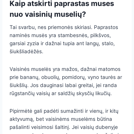
Kaip atskirti paprastas muses
nuo vaisinių muselių?
Tai svarbu, nes priemonės skiriasi. Paprastos
naminės musės yra stambesnės, pilkšvos,
garsiai zyzia ir dažnai tupia ant langų, stalo,
šiukšliadėžės.
Vaisinės muselės yra mažos, dažnai matomos
prie bananų, obuolių, pomidorų, vyno taurės ar
šiukšlių. Jos dauginasi labai greitai, jei randa
rūgstančių vaisių ar saldžių skysčių likučių.
Pipirmėtė gali padėti sumažinti ir vienų, ir kitų
aktyvumą, bet vaisinėms muselėms būtina
pašalinti veisimosi šaltinį. Jei vaisių dubenyje