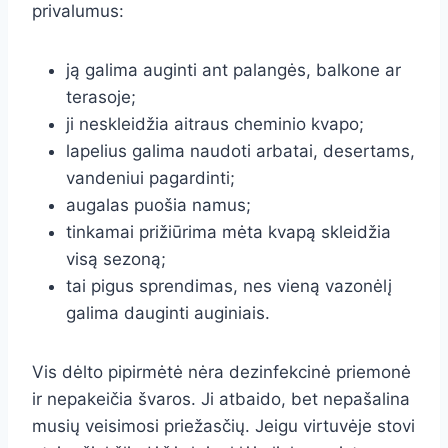
privalumus:
ją galima auginti ant palangės, balkone ar
terasoje;
ji neskleidžia aitraus cheminio kvapo;
lapelius galima naudoti arbatai, desertams,
vandeniui pagardinti;
augalas puošia namus;
tinkamai prižiūrima mėta kvapą skleidžia
visą sezoną;
tai pigus sprendimas, nes vieną vazonėlį
galima dauginti auginiais.
Vis dėlto pipirmėtė nėra dezinfekcinė priemonė
ir nepakeičia švaros. Ji atbaido, bet nepašalina
musių veisimosi priežasčių. Jeigu virtuvėje stovi