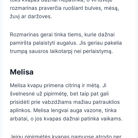
rozmarinas praverčia ruošiant bulves, mėsą,
žuvį ar daržoves.
Rozmarinas gerai tinka tiems, kurie dažnai
pamiršta palaistyti augalus. Jis geriau pakelia
trumpą sausros laikotarpį nei perlaistymą.
Melisa
Melisa kvapu primena citriną ir mėtą. Ji
švelnesnė už pipirmėtę, bet taip pat gali
prisidėti prie vabzdžiams mažiau patrauklios
aplinkos. Melisa lengvai auga vazone, tinka
arbatai, o jos kvapas dažnai patinka vaikams.
Jeigu pipirmėtės kvapas namuose atrodo per