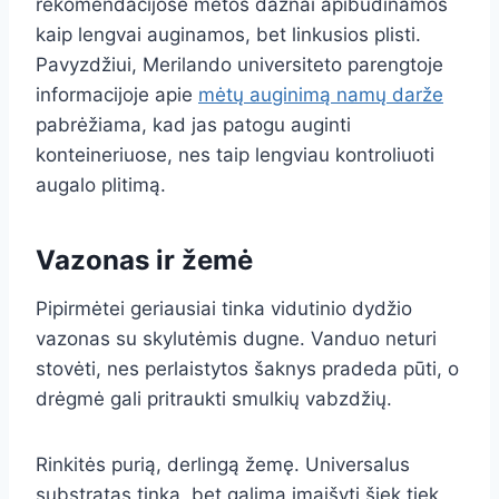
rekomendacijose mėtos dažnai apibūdinamos
kaip lengvai auginamos, bet linkusios plisti.
Pavyzdžiui, Merilando universiteto parengtoje
informacijoje apie
mėtų auginimą namų darže
pabrėžiama, kad jas patogu auginti
konteineriuose, nes taip lengviau kontroliuoti
augalo plitimą.
Vazonas ir žemė
Pipirmėtei geriausiai tinka vidutinio dydžio
vazonas su skylutėmis dugne. Vanduo neturi
stovėti, nes perlaistytos šaknys pradeda pūti, o
drėgmė gali pritraukti smulkių vabzdžių.
Rinkitės purią, derlingą žemę. Universalus
substratas tinka, bet galima įmaišyti šiek tiek