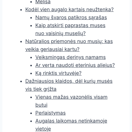
Melisa
Kodėl vien augalo kartais neužtenka?
Namų švaros patikros sąrašas
Kaip atskirti paprastas muses
nuo vaisinių muselių?
Natūralios priemonės nuo musių: kas
veikia geriausiai kartu?
Veiksmingas derinys namams
Ar verta naudoti eterinius aliejus?
Ką rinktis virtuvėje?
Dažniausios klaidos, dėl kurių musės
vis tiek grįžta
Vienas mažas vazonėlis visam
butui
Perlaistymas
Augalas laikomas netinkamoje
vietoje