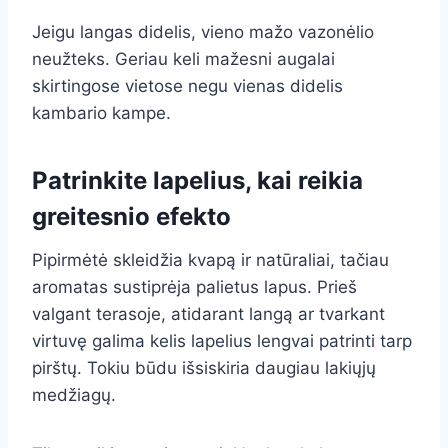
Jeigu langas didelis, vieno mažo vazonėlio
neužteks. Geriau keli mažesni augalai
skirtingose vietose negu vienas didelis
kambario kampe.
Patrinkite lapelius, kai reikia
greitesnio efekto
Pipirmėtė skleidžia kvapą ir natūraliai, tačiau
aromatas sustiprėja palietus lapus. Prieš
valgant terasoje, atidarant langą ar tvarkant
virtuvę galima kelis lapelius lengvai patrinti tarp
pirštų. Tokiu būdu išsiskiria daugiau lakiųjų
medžiagų.