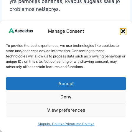
yra pernokęs bananas, kvapus augalas šalia jo
problemos neišspręs.
Natūralios priemonės nuo
Manage Consent
musių: kas veikia geriausiai
To provide the best experiences, we use technologies like cookies to
store and/or access device information. Consenting to these
kartu?
technologies will allow us to process data such as browsing behaviour or
unique IDs on this site. Not consenting or withdrawing consent, may
adversely affect certain features and functions.
Geriausi rezultatai atsiranda ne iš vienos
priemonės, o iš derinio. Pipirmėtė, bazilikas ar
Accept
levanda sukuria nepalankų kvapų foną, o švara
ir fizinės kliūtys neleidžia musėms įsitvirtinti.
Deny
View preferences
Veiksmingas derinys namams
Slapukų Politika
Privatumo Politika
Praktiškai gerai veikia toks planas: