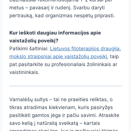
metus – pavasarį ir rudenį. Svarbu daryti
pertrauką, kad organizmas nespėtų priprasti.
Kur ieškoti daugiau informacijos apie
vaistažolių poveikį?
Patikimi šaltiniai:
Lietuvos fitoterapijos draugija
,
mokslo straipsniai apie vaistažolių poveikį
, taip
pat pasitarkite su profesionaliais žolininkais ar
vaistininkais.
Varnalėšų sultys – tai ne praeities reliktas, o
tikras atradimas kiekvienam, kuris pasiryžęs
pasitikėti gamtos jėga ir pačiu savimi. Atraskite
savo kelią į natūralią sveikatą – kartais