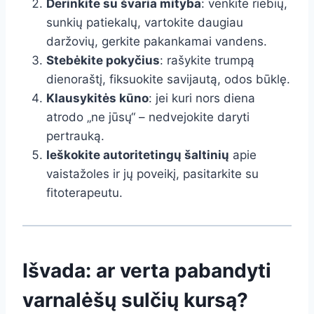
Derinkite su švaria mityba
: venkite riebių,
sunkių patiekalų, vartokite daugiau
daržovių, gerkite pakankamai vandens.
Stebėkite pokyčius
: rašykite trumpą
dienoraštį, fiksuokite savijautą, odos būklę.
Klausykitės kūno
: jei kuri nors diena
atrodo „ne jūsų“ – nedvejokite daryti
pertrauką.
Ieškokite autoritetingų šaltinių
apie
vaistažoles ir jų poveikį, pasitarkite su
fitoterapeutu.
Išvada: ar verta pabandyti
varnalėšų sulčių kursą?