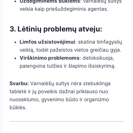
Uždegiminėms būklėms
: varnalėšų sultys
veikia kaip priešuždegiminis agentas.
3. Lėtinių problemų atveju:
Limfos užsistovėjimui
: skatina limfagyslių
veiklą, todėl pažeistos vietos greičiau gyja.
Virškinimo problemoms
: detoksikuoja,
palengvina tulžies ir šlapimo išsiskyrimą.
Svarbu:
Varnalėšų sultys nėra stebuklinga
tabletė ir jų poveikis dažnai priklauso nuo
nuoseklumo, gyvenimo būdo ir organizmo
būklės.