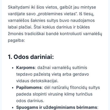
Skaitydami iki šios vietos, galbūt jau mintyse
vardijate savo „problemines vietas“. Iš tiesų,
varnalėšos šaknies sultys buvo naudojamos
labai plačiai. Štai kokius darinius ir būkles
žmonės tradiciškai bandė kontroliuoti varnalėšų
pagalba:
1. Odos dariniai:
Karpoms
: dažnai varnalėšų sultimis
tepdavo pažeistą vietą arba gerdavo
vidaus detoksikacijai.
Papilomoms
: dėl natūralių fitoncidų sultys
padeda slopinti virusinę kilmę turinčius
odos darinius.
Spuogams ir uždegiminiams bėrimams
: