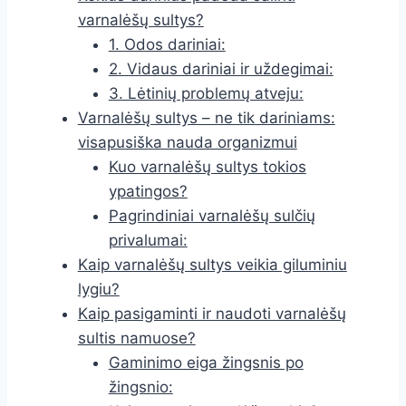
varnalėšų sultys?
1. Odos dariniai:
2. Vidaus dariniai ir uždegimai:
3. Lėtinių problemų atveju:
Varnalėšų sultys – ne tik dariniams:
visapusiška nauda organizmui
Kuo varnalėšų sultys tokios
ypatingos?
Pagrindiniai varnalėšų sulčių
privalumai:
Kaip varnalėšų sultys veikia giluminiu
lygiu?
Kaip pasigaminti ir naudoti varnalėšų
sultis namuose?
Gaminimo eiga žingsnis po
žingsnio: