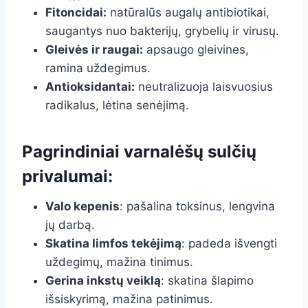
Fitoncidai:
natūralūs augalų antibiotikai,
saugantys nuo bakterijų, grybelių ir virusų.
Gleivės ir raugai:
apsaugo gleivines,
ramina uždegimus.
Antioksidantai:
neutralizuoja laisvuosius
radikalus, lėtina senėjimą.
Pagrindiniai varnalėšų sulčių
privalumai:
Valo kepenis
: pašalina toksinus, lengvina
jų darbą.
Skatina limfos tekėjimą
: padeda išvengti
uždegimų, mažina tinimus.
Gerina inkstų veiklą
: skatina šlapimo
išsiskyrimą, mažina patinimus.