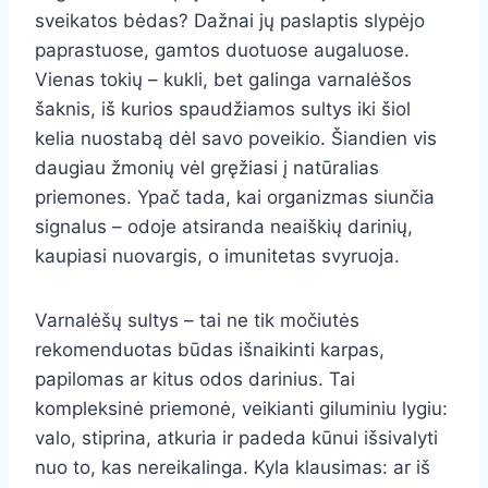
sveikatos bėdas? Dažnai jų paslaptis slypėjo
paprastuose, gamtos duotuose augaluose.
Vienas tokių – kukli, bet galinga varnalėšos
šaknis, iš kurios spaudžiamos sultys iki šiol
kelia nuostabą dėl savo poveikio. Šiandien vis
daugiau žmonių vėl gręžiasi į natūralias
priemones. Ypač tada, kai organizmas siunčia
signalus – odoje atsiranda neaiškių darinių,
kaupiasi nuovargis, o imunitetas svyruoja.
Varnalėšų sultys – tai ne tik močiutės
rekomenduotas būdas išnaikinti karpas,
papilomas ar kitus odos darinius. Tai
kompleksinė priemonė, veikianti giluminiu lygiu:
valo, stiprina, atkuria ir padeda kūnui išsivalyti
nuo to, kas nereikalinga. Kyla klausimas: ar iš