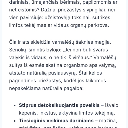
dariniais, ūmėjančiais bėrimais, papilomomis ar
net cistomis? Dažnai priežastys slypi giliau nei
vien paviršiuje: užsistovėję toksinai, sutrikęs
limfos tekėjimas ar vidaus organų perkrova.
Čia ir atsiskleidžia varnalėšų šaknies magija.
Senolių išmintis bylojo: „Jei nori būti švarus –
valykis iš vidaus, o ne tik iš viršaus.“ Varnalėšų
sultys iš esmės skatina organizmo apsivalymą,
atstato natūralią pusiausvyrą. Štai kelios
pagrindinės priežastys, kodėl jos laikomos
nepakeičiama natūralia pagalba:
Stiprus detoksikuojantis poveikis
– išvalo
kepenis, inkstus, aktyvina limfos tekėjimą.
Tiesioginis veikimas dariniams
– mažina,