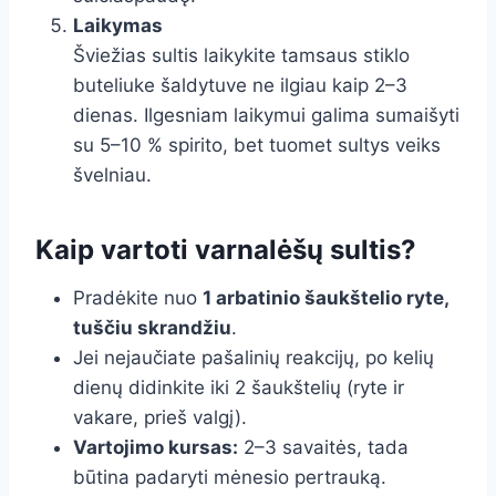
Laikymas
Šviežias sultis laikykite tamsaus stiklo
buteliuke šaldytuve ne ilgiau kaip 2–3
dienas. Ilgesniam laikymui galima sumaišyti
su 5–10 % spirito, bet tuomet sultys veiks
švelniau.
Kaip vartoti varnalėšų sultis?
Pradėkite nuo
1 arbatinio šaukštelio ryte,
tuščiu skrandžiu
.
Jei nejaučiate pašalinių reakcijų, po kelių
dienų didinkite iki 2 šaukštelių (ryte ir
vakare, prieš valgį).
Vartojimo kursas:
2–3 savaitės, tada
būtina padaryti mėnesio pertrauką.