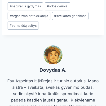
Post
#
natūralus gydymas
#
odos dariniai
Tags:
#
organizmo detoksikacija
#
sveikatos gerinimas
#
varnalėšų sultys
Dovydas A.
Esu Aspektas.lt įkūrėjas ir turinio autorius. Mano
aistra – sveikata, sveikas gyvenimo būdas,
sodininkystė ir natūralūs sprendimai, kurie
padeda kasdien jaustis geriau. Kiekviename