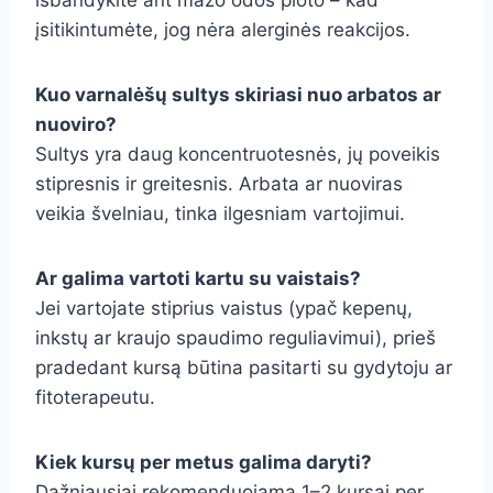
išbandykite ant mažo odos ploto – kad
įsitikintumėte, jog nėra alerginės reakcijos.
Kuo varnalėšų sultys skiriasi nuo arbatos ar
nuoviro?
Sultys yra daug koncentruotesnės, jų poveikis
stipresnis ir greitesnis. Arbata ar nuoviras
veikia švelniau, tinka ilgesniam vartojimui.
Ar galima vartoti kartu su vaistais?
Jei vartojate stiprius vaistus (ypač kepenų,
inkstų ar kraujo spaudimo reguliavimui), prieš
pradedant kursą būtina pasitarti su gydytoju ar
fitoterapeutu.
Kiek kursų per metus galima daryti?
Dažniausiai rekomenduojama 1–2 kursai per