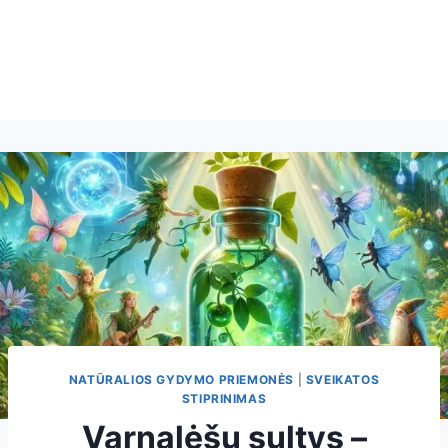
NATŪRALIOS GYDYMO PRIEMONĖS
|
SVEIKATOS
STIPRINIMAS
Varnalėšų sultys –