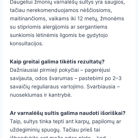
Daugeliui žmonių varnalėšų sultys yra saugios,
tačiau nerekomenduojamos nėščiosioms,
maitinančioms, vaikams iki 12 metų, žmonėms
su stipriomis alergijomis ar sergantiems
sunkiomis lėtinėmis ligomis be gydytojo
konsultacijos.
Kaip greitai galima tikėtis rezultatų?
Dažniausiai pirmieji pokyčiai – pagerėjusi
savijauta, odos švarumas – pastebimi po 2–3
savaičių reguliaraus vartojimo. Svarbiausia –
nuoseklumas ir kantrybė.
Ar varnalėšų sultis galima naudoti išoriškai?
Taip, sultys tinka tepti ant karpų, papilomų ar
uždegiminių spuogų. Tačiau prieš tai