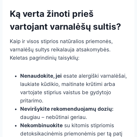
Ką verta žinoti prieš
vartojant varnalėšų sultis?
Kaip ir visos stiprios natūralios priemonės,
varnalėšų sultys reikalauja atsakomybės.
Keletas pagrindinių taisyklių:
Nenaudokite, jei
esate alergiški varnalėšai,
laukiate kūdikio, maitinate krūtimi arba
vartojate stiprius vaistus be gydytojo
pritarimo.
Neviršykite rekomenduojamų dozių:
daugiau – nebūtinai geriau.
Nekombinuokite
su kitomis stipriomis
detoksikacinėmis priemonėmis per tą patį