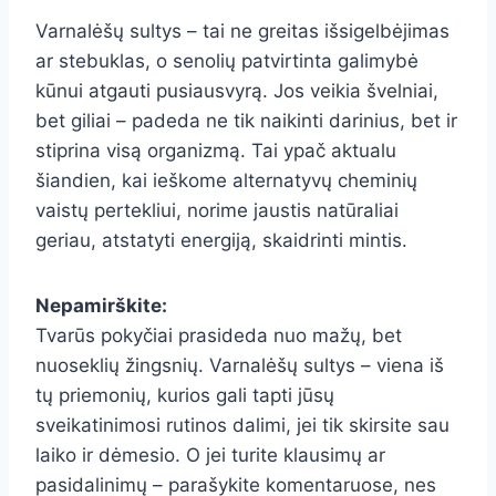
Varnalėšų sultys – tai ne greitas išsigelbėjimas
ar stebuklas, o senolių patvirtinta galimybė
kūnui atgauti pusiausvyrą. Jos veikia švelniai,
bet giliai – padeda ne tik naikinti darinius, bet ir
stiprina visą organizmą. Tai ypač aktualu
šiandien, kai ieškome alternatyvų cheminių
vaistų pertekliui, norime jaustis natūraliai
geriau, atstatyti energiją, skaidrinti mintis.
Nepamirškite:
Tvarūs pokyčiai prasideda nuo mažų, bet
nuoseklių žingsnių. Varnalėšų sultys – viena iš
tų priemonių, kurios gali tapti jūsų
sveikatinimosi rutinos dalimi, jei tik skirsite sau
laiko ir dėmesio. O jei turite klausimų ar
pasidalinimų – parašykite komentaruose, nes