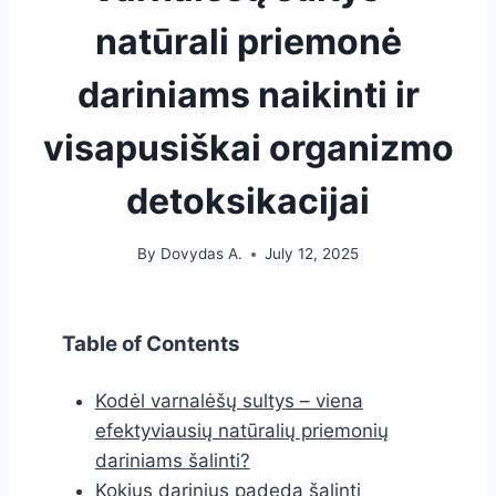
natūrali priemonė
dariniams naikinti ir
visapusiškai organizmo
detoksikacijai
By
Dovydas A.
July 12, 2025
Table of Contents
Kodėl varnalėšų sultys – viena
efektyviausių natūralių priemonių
dariniams šalinti?
Kokius darinius padeda šalinti