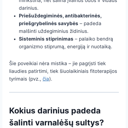
minkština, net šalina įvairius odos ir vidaus
darinius.
Priešuždegiminės, antibakterinės,
priešgrybelinės savybės
– padeda
malšinti uždegiminius židinius.
Sisteminis stiprinimas
– palaiko bendrą
organizmo stiprumą, energiją ir nuotaiką.
Šie poveikiai nėra mistika – jie pagrįsti tiek
liaudies patirtimi, tiek šiuolaikiniais fitoterapijos
tyrimais (pvz.,
čia
).
Kokius darinius padeda
šalinti varnalėšų sultys?