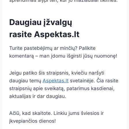
sprendimas slypi ten, kur jo mažiausiai tikimės.
Daugiau įžvalgų
rasite
Aspektas.lt
Turite pastebėjimų ar minčių? Palikite
komentarą – man įdomu išgirsti jūsų nuomonę!
Jeigu patiko šis straipsnis, kviečiu naršyti
daugiau temų
Aspektas.lt
svetainėje. Čia rasite
straipsnių apie sveikatą, patarimus kasdienai,
aktualijas ir dar daugiau.
Ačiū, kad skaitote. Linkiu jums šviesios ir
įkvepiančios dienos!