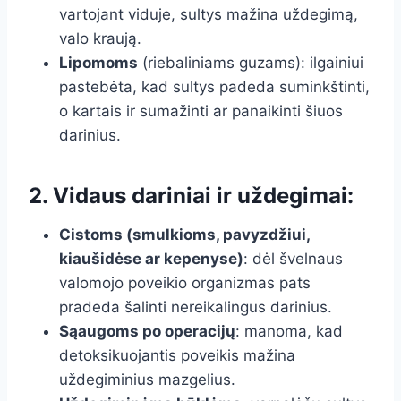
vartojant viduje, sultys mažina uždegimą,
valo kraują.
Lipomoms
(riebaliniams guzams): ilgainiui
pastebėta, kad sultys padeda suminkštinti,
o kartais ir sumažinti ar panaikinti šiuos
darinius.
2. Vidaus dariniai ir uždegimai:
Cistoms (smulkioms, pavyzdžiui,
kiaušidėse ar kepenyse)
: dėl švelnaus
valomojo poveikio organizmas pats
pradeda šalinti nereikalingus darinius.
Sąaugoms po operacijų
: manoma, kad
detoksikuojantis poveikis mažina
uždegiminius mazgelius.