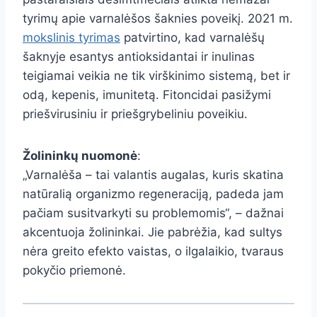
tyrimų apie varnalėšos šaknies poveikį. 2021 m.
mokslinis tyrimas
patvirtino, kad varnalėšų
šaknyje esantys antioksidantai ir inulinas
teigiamai veikia ne tik virškinimo sistemą, bet ir
odą, kepenis, imunitetą. Fitoncidai pasižymi
priešvirusiniu ir priešgrybeliniu poveikiu.
Žolininkų nuomonė
:
„Varnalėša – tai valantis augalas, kuris skatina
natūralią organizmo regeneraciją, padeda jam
pačiam susitvarkyti su problemomis“, – dažnai
akcentuoja žolininkai. Jie pabrėžia, kad sultys
nėra greito efekto vaistas, o ilgalaikio, tvaraus
pokyčio priemonė.