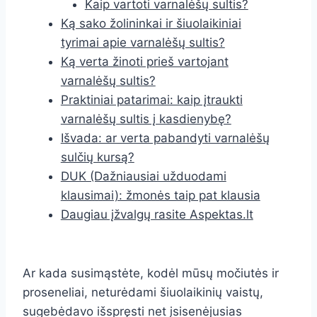
Kaip vartoti varnalėšų sultis?
Ką sako žolininkai ir šiuolaikiniai
tyrimai apie varnalėšų sultis?
Ką verta žinoti prieš vartojant
varnalėšų sultis?
Praktiniai patarimai: kaip įtraukti
varnalėšų sultis į kasdienybę?
Išvada: ar verta pabandyti varnalėšų
sulčių kursą?
DUK (Dažniausiai užduodami
klausimai): žmonės taip pat klausia
Daugiau įžvalgų rasite Aspektas.lt
Ar kada susimąstėte, kodėl mūsų močiutės ir
proseneliai, neturėdami šiuolaikinių vaistų,
sugebėdavo išspręsti net įsisenėjusias