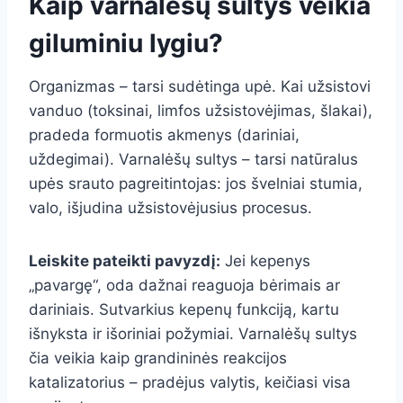
Kaip varnalėšų sultys veikia
giluminiu lygiu?
Organizmas – tarsi sudėtinga upė. Kai užsistovi
vanduo (toksinai, limfos užsistovėjimas, šlakai),
pradeda formuotis akmenys (dariniai,
uždegimai). Varnalėšų sultys – tarsi natūralus
upės srauto pagreitintojas: jos švelniai stumia,
valo, išjudina užsistovėjusius procesus.
Leiskite pateikti pavyzdį:
Jei kepenys
„pavargę“, oda dažnai reaguoja bėrimais ar
dariniais. Sutvarkius kepenų funkciją, kartu
išnyksta ir išoriniai požymiai. Varnalėšų sultys
čia veikia kaip grandininės reakcijos
katalizatorius – pradėjus valytis, keičiasi visa