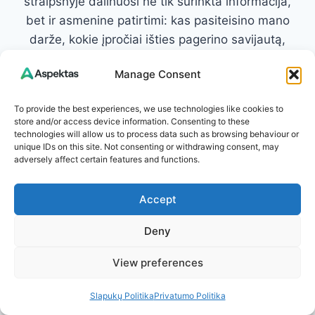
straipsnyje dalinuosi ne tik surinkta informacija,
bet ir asmenine patirtimi: kas pasiteisino mano
darže, kokie įpročiai išties pagerino savijautą,
kokie receptai tapo kasdienybės dalimi.
Manage Consent
Tikiu, kad aiški ir patikima informacija gali pakeisti
gyvenimo kokybę, todėl stengiuosi rašyti taip,
To provide the best experiences, we use technologies like cookies to
store and/or access device information. Consenting to these
kad kiekvienas rastų ką pritaikyti sau. Mano
technologies will allow us to process data such as browsing behaviour or
tikslas – suteikti žinių, kurios įkvepia veikti ir
unique IDs on this site. Not consenting or withdrawing consent, may
adversely affect certain features and functions.
padeda atrasti paprastus sprendimus geresnei
savijautai.
Accept
Susisiekite: info@aspektas.lt
Deny
View preferences
Slapukų Politika
Privatumo Politika
Post
PREVIOUS
NEXT