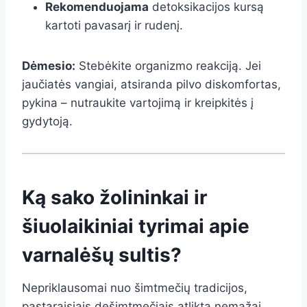
Rekomenduojama
detoksikacijos kursą
kartoti pavasarį ir rudenį.
Dėmesio:
Stebėkite organizmo reakciją. Jei
jaučiatės vangiai, atsiranda pilvo diskomfortas,
pykina – nutraukite vartojimą ir kreipkitės į
gydytoją.
Ką sako žolininkai ir
šiuolaikiniai tyrimai apie
varnalėšų sultis?
Nepriklausomai nuo šimtmečių tradicijos,
pastaraisiais dešimtmečiais atlikta nemažai