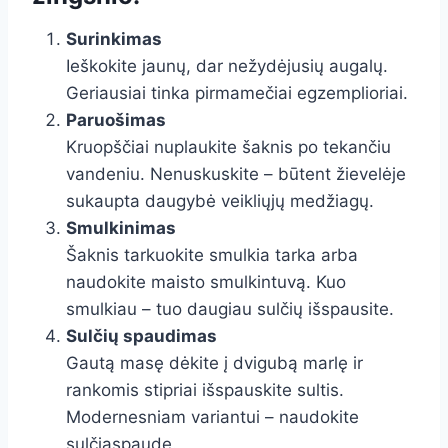
Surinkimas
Ieškokite jaunų, dar nežydėjusių augalų.
Geriausiai tinka pirmamečiai egzemplioriai.
Paruošimas
Kruopščiai nuplaukite šaknis po tekančiu
vandeniu. Nenuskuskite – būtent žievelėje
sukaupta daugybė veikliųjų medžiagų.
Smulkinimas
Šaknis tarkuokite smulkia tarka arba
naudokite maisto smulkintuvą. Kuo
smulkiau – tuo daugiau sulčių išspausite.
Sulčių spaudimas
Gautą masę dėkite į dvigubą marlę ir
rankomis stipriai išspauskite sultis.
Modernesniam variantui – naudokite
sulčiaspaudę.