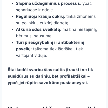
Slopina uždegiminius procesus
: ypač
sąnariuose ir odoje.
Reguliuoja kraujo cukrų
: tinka žmonėms
su polinkiu į cukrinį diabetą.
Atkuria odos sveikatą
: mažina niežėjimą,
bėrimus, sausumą.
Turi priešgrybelinį ir antibakterinį
poveikį
: taikoma tiek išoriškai, tiek
vartojant viduje.
Štai kodėl svarbu šias sultis įtraukti ne tik
susidūrus su dariniu, bet profilaktiškai –
ypač, jei rūpite savo kūno pusiausvyrai.