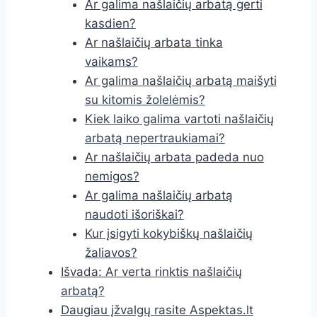
Ar galima našlaičių arbatą gerti
kasdien?
Ar našlaičių arbata tinka
vaikams?
Ar galima našlaičių arbatą maišyti
su kitomis žolelėmis?
Kiek laiko galima vartoti našlaičių
arbatą nepertraukiamai?
Ar našlaičių arbata padeda nuo
nemigos?
Ar galima našlaičių arbatą
naudoti išoriškai?
Kur įsigyti kokybiškų našlaičių
žaliavos?
Išvada: Ar verta rinktis našlaičių
arbatą?
Daugiau įžvalgų rasite Aspektas.lt