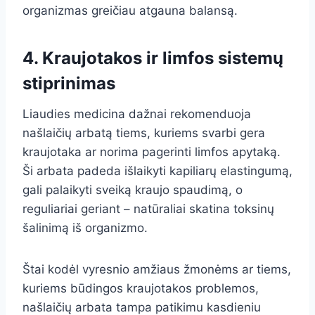
organizmas greičiau atgauna balansą.
4. Kraujotakos ir limfos sistemų
stiprinimas
Liaudies medicina dažnai rekomenduoja
našlaičių arbatą tiems, kuriems svarbi gera
kraujotaka ar norima pagerinti limfos apytaką.
Ši arbata padeda išlaikyti kapiliarų elastingumą,
gali palaikyti sveiką kraujo spaudimą, o
reguliariai geriant – natūraliai skatina toksinų
šalinimą iš organizmo.
Štai kodėl vyresnio amžiaus žmonėms ar tiems,
kuriems būdingos kraujotakos problemos,
našlaičių arbata tampa patikimu kasdieniu