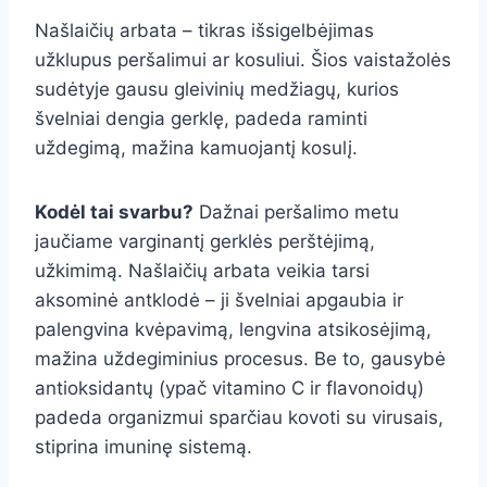
Našlaičių arbata – tikras išsigelbėjimas
užklupus peršalimui ar kosuliui. Šios vaistažolės
sudėtyje gausu gleivinių medžiagų, kurios
švelniai dengia gerklę, padeda raminti
uždegimą, mažina kamuojantį kosulį.
Kodėl tai svarbu?
Dažnai peršalimo metu
jaučiame varginantį gerklės perštėjimą,
užkimimą. Našlaičių arbata veikia tarsi
aksominė antklodė – ji švelniai apgaubia ir
palengvina kvėpavimą, lengvina atsikosėjimą,
mažina uždegiminius procesus. Be to, gausybė
antioksidantų (ypač vitamino C ir flavonoidų)
padeda organizmui sparčiau kovoti su virusais,
stiprina imuninę sistemą.