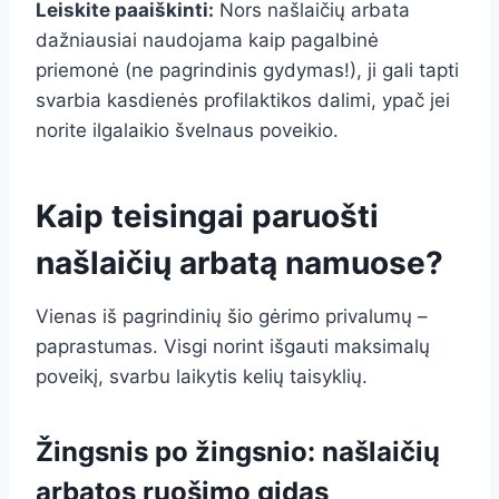
Leiskite paaiškinti:
Nors našlaičių arbata
dažniausiai naudojama kaip pagalbinė
priemonė (ne pagrindinis gydymas!), ji gali tapti
svarbia kasdienės profilaktikos dalimi, ypač jei
norite ilgalaikio švelnaus poveikio.
Kaip teisingai paruošti
našlaičių arbatą namuose?
Vienas iš pagrindinių šio gėrimo privalumų –
paprastumas. Visgi norint išgauti maksimalų
poveikį, svarbu laikytis kelių taisyklių.
Žingsnis po žingsnio: našlaičių
arbatos ruošimo gidas