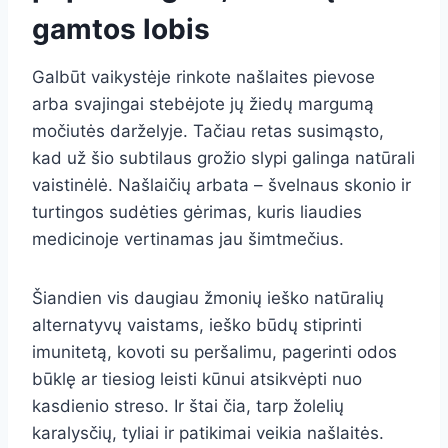
gamtos lobis
Galbūt vaikystėje rinkote našlaites pievose
arba svajingai stebėjote jų žiedų margumą
močiutės darželyje. Tačiau retas susimąsto,
kad už šio subtilaus grožio slypi galinga natūrali
vaistinėlė. Našlaičių arbata – švelnaus skonio ir
turtingos sudėties gėrimas, kuris liaudies
medicinoje vertinamas jau šimtmečius.
Šiandien vis daugiau žmonių ieško natūralių
alternatyvų vaistams, ieško būdų stiprinti
imunitetą, kovoti su peršalimu, pagerinti odos
būklę ar tiesiog leisti kūnui atsikvėpti nuo
kasdienio streso. Ir štai čia, tarp žolelių
karalysčių, tyliai ir patikimai veikia našlaitės.