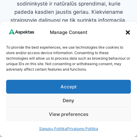
sodininkystė ir natūralūs sprendimai, kurie
padeda kasdien jaustis geriau. Kiekviename
straipsnyje dalinuosi ne tik surinkta informacija,
bet ir asmenine patirtimi: kas pasiteisino mano
Manage Consent
darže, kokie įpročiai išties pagerino savijautą,
kokie receptai tapo kasdienybės dalimi.
To provide the best experiences, we use technologies like cookies to
store and/or access device information. Consenting to these
Tikiu, kad aiški ir patikima informacija gali pakeisti
technologies will allow us to process data such as browsing behaviour or
unique IDs on this site. Not consenting or withdrawing consent, may
gyvenimo kokybę, todėl stengiuosi rašyti taip,
adversely affect certain features and functions.
kad kiekvienas rastų ką pritaikyti sau. Mano
tikslas – suteikti žinių, kurios įkvepia veikti ir
Accept
padeda atrasti paprastus sprendimus geresnei
savijautai.
Deny
Susisiekite: info@aspektas.lt
View preferences
Slapukų Politika
Privatumo Politika