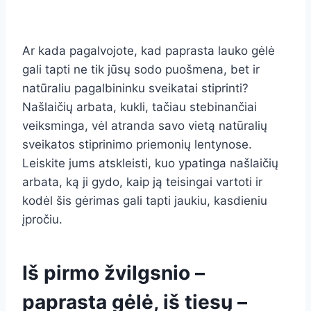
Ar kada pagalvojote, kad paprasta lauko gėlė
gali tapti ne tik jūsų sodo puošmena, bet ir
natūraliu pagalbininku sveikatai stiprinti?
Našlaičių arbata, kukli, tačiau stebinančiai
veiksminga, vėl atranda savo vietą natūralių
sveikatos stiprinimo priemonių lentynose.
Leiskite jums atskleisti, kuo ypatinga našlaičių
arbata, ką ji gydo, kaip ją teisingai vartoti ir
kodėl šis gėrimas gali tapti jaukiu, kasdieniu
įpročiu.
Iš pirmo žvilgsnio –
paprasta gėlė, iš tiesų –