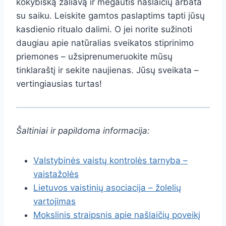
kokybišką žaliavą ir mėgautis našlaičių arbata
su saiku. Leiskite gamtos paslaptims tapti jūsų
kasdienio ritualo dalimi. O jei norite sužinoti
daugiau apie natūralias sveikatos stiprinimo
priemones – užsiprenumeruokite mūsų
tinklaraštį ir sekite naujienas. Jūsų sveikata –
vertingiausias turtas!
Šaltiniai ir papildoma informacija:
Valstybinės vaistų kontrolės tarnyba –
vaistažolės
Lietuvos vaistinių asociacija – žolelių
vartojimas
Mokslinis straipsnis apie našlaičių poveikį