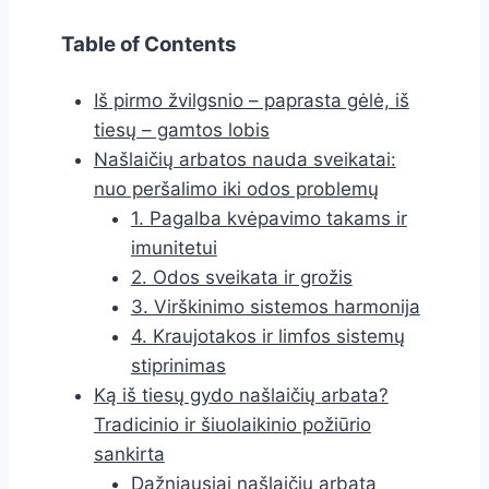
Table of Contents
Iš pirmo žvilgsnio – paprasta gėlė, iš
tiesų – gamtos lobis
Našlaičių arbatos nauda sveikatai:
nuo peršalimo iki odos problemų
1. Pagalba kvėpavimo takams ir
imunitetui
2. Odos sveikata ir grožis
3. Virškinimo sistemos harmonija
4. Kraujotakos ir limfos sistemų
stiprinimas
Ką iš tiesų gydo našlaičių arbata?
Tradicinio ir šiuolaikinio požiūrio
sankirta
Dažniausiai našlaičių arbata