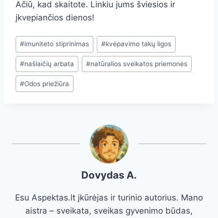
Ačiū, kad skaitote. Linkiu jums šviesios ir
įkvepiančios dienos!
Post
#
imuniteto stiprinimas
#
kvėpavimo takų ligos
Tags:
#
našlaičių arbata
#
natūralios sveikatos priemonės
#
Odos priežiūra
Dovydas A.
Esu Aspektas.lt įkūrėjas ir turinio autorius. Mano
aistra – sveikata, sveikas gyvenimo būdas,