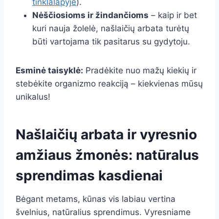
tinklalapyje
).
Nėščiosioms ir žindančioms
– kaip ir bet
kuri nauja žolelė, našlaičių arbata turėtų
būti vartojama tik pasitarus su gydytoju.
Esminė taisyklė:
Pradėkite nuo mažų kiekių ir
stebėkite organizmo reakciją – kiekvienas mūsų
unikalus!
Našlaičių arbata ir vyresnio
amžiaus žmonės: natūralus
sprendimas kasdienai
Bėgant metams, kūnas vis labiau vertina
švelnius, natūralius sprendimus. Vyresniame