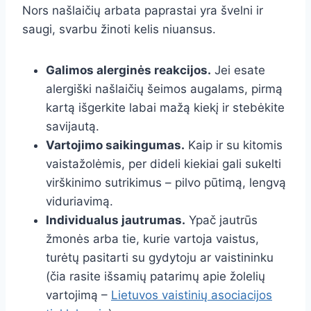
Nors našlaičių arbata paprastai yra švelni ir
saugi, svarbu žinoti kelis niuansus.
Galimos alerginės reakcijos.
Jei esate
alergiški našlaičių šeimos augalams, pirmą
kartą išgerkite labai mažą kiekį ir stebėkite
savijautą.
Vartojimo saikingumas.
Kaip ir su kitomis
vaistažolėmis, per dideli kiekiai gali sukelti
virškinimo sutrikimus – pilvo pūtimą, lengvą
viduriavimą.
Individualus jautrumas.
Ypač jautrūs
žmonės arba tie, kurie vartoja vaistus,
turėtų pasitarti su gydytoju ar vaistininku
(čia rasite išsamių patarimų apie žolelių
vartojimą –
Lietuvos vaistinių asociacijos