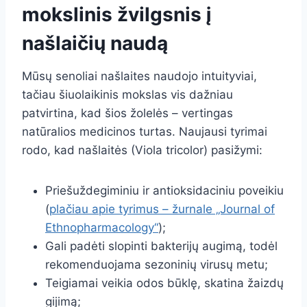
mokslinis žvilgsnis į
našlaičių naudą
Mūsų senoliai našlaites naudojo intuityviai,
tačiau šiuolaikinis mokslas vis dažniau
patvirtina, kad šios žolelės – vertingas
natūralios medicinos turtas. Naujausi tyrimai
rodo, kad našlaitės (Viola tricolor) pasižymi:
Priešuždegiminiu ir antioksidaciniu poveikiu
(
plačiau apie tyrimus – žurnale „Journal of
Ethnopharmacology“
);
Gali padėti slopinti bakterijų augimą, todėl
rekomenduojama sezoninių virusų metu;
Teigiamai veikia odos būklę, skatina žaizdų
gijimą;