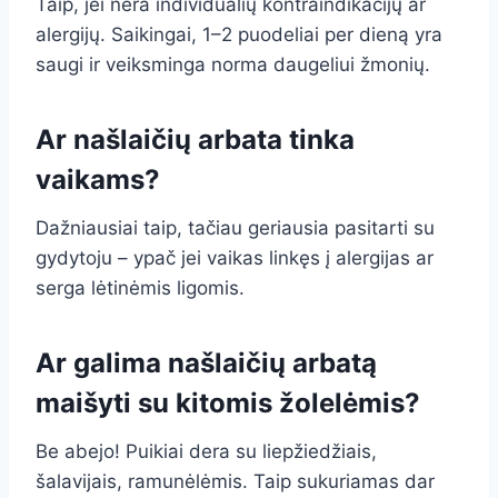
Taip, jei nėra individualių kontraindikacijų ar
alergijų. Saikingai, 1–2 puodeliai per dieną yra
saugi ir veiksminga norma daugeliui žmonių.
Ar našlaičių arbata tinka
vaikams?
Dažniausiai taip, tačiau geriausia pasitarti su
gydytoju – ypač jei vaikas linkęs į alergijas ar
serga lėtinėmis ligomis.
Ar galima našlaičių arbatą
maišyti su kitomis žolelėmis?
Be abejo! Puikiai dera su liepžiedžiais,
šalavijais, ramunėlėmis. Taip sukuriamas dar