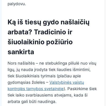
palydovu.
Ką iš tiesų gydo našlaičių
arbata? Tradicinio ir
šiuolaikinio požiūrio
sankirta
Nors našlaitės – ne stebuklinga piliulė nuo visų
ligų, jų nauda įrodyta tiek liaudies išmintimi,
tiek šiuolaikiniais tyrimais (plačiau apie
gydomąsias žoleles –
Valstybinės vaistų
kontrolės tarnybos svetainėje
). Paskirkime šiek
tiek laiko svarbiausiems atvejams, kada ši
arbata gali būti naudinga.