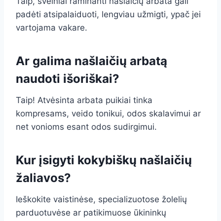
Taip, švelniai raminanti našlaičių arbata gali
padėti atsipalaiduoti, lengviau užmigti, ypač jei
vartojama vakare.
Ar galima našlaičių arbatą
naudoti išoriškai?
Taip! Atvėsinta arbata puikiai tinka
kompresams, veido tonikui, odos skalavimui ar
net vonioms esant odos sudirgimui.
Kur įsigyti kokybiškų našlaičių
žaliavos?
Ieškokite vaistinėse, specializuotose žolelių
parduotuvėse ar patikimuose ūkininkų