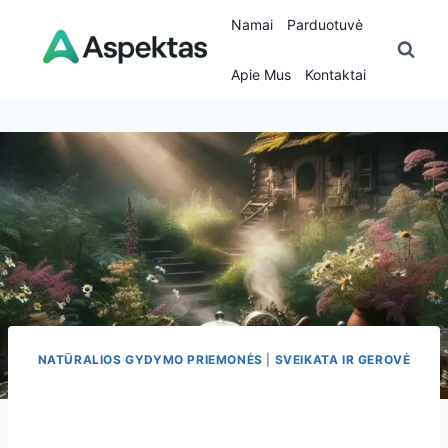
Skip
Namai
Parduotuvė
to
content
Apie Mus
Kontaktai
NATŪRALIOS GYDYMO PRIEMONĖS
|
SVEIKATA IR GEROVĖ