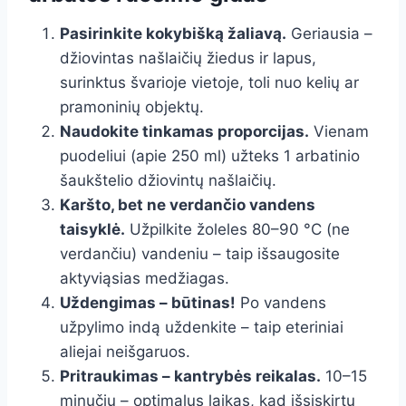
Pasirinkite kokybišką žaliavą.
Geriausia –
džiovintas našlaičių žiedus ir lapus,
surinktus švarioje vietoje, toli nuo kelių ar
pramoninių objektų.
Naudokite tinkamas proporcijas.
Vienam
puodeliui (apie 250 ml) užteks 1 arbatinio
šaukštelio džiovintų našlaičių.
Karšto, bet ne verdančio vandens
taisyklė.
Užpilkite žoleles 80–90 °C (ne
verdančiu) vandeniu – taip išsaugosite
aktyviąsias medžiagas.
Uždengimas – būtinas!
Po vandens
užpylimo indą uždenkite – taip eteriniai
aliejai neišgaruos.
Pritraukimas – kantrybės reikalas.
10–15
minučių – optimalus laikas, kad išsiskirtų