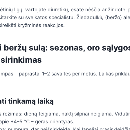
lėtinių ligų, vartojate diuretikų, esate nėščia ar žindote, p
itarkite su sveikatos specialistu. Žiedadulkių (beržo) ale
reikšti kryžminės reakcijos.
i beržų sulą: sezonas, oro sąlygos
sirinkimas
mpas – paprastai 1–2 savaitės per metus. Laikas priklau
ti tinkamą laiką
režimas: dieną teigiama, naktį silpnai neigiama. Viduti
apie +4–5 °C – geras orientyras.
: pumpurai dar neišsiskleidę. Kai lapeliai prasiskleidž