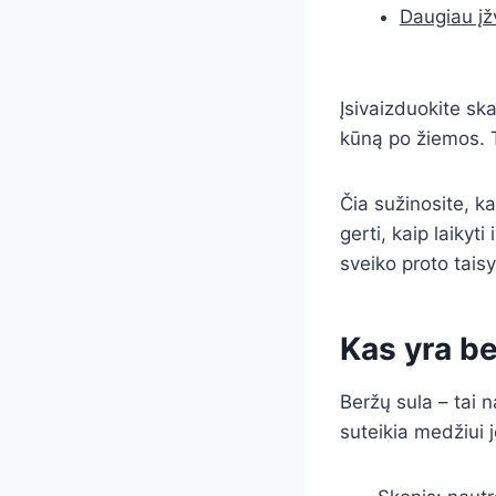
Daugiau įž
Įsivaizduokite ska
kūną po žiemos. T
Čia sužinosite, ka
gerti, kaip laikyti
sveiko proto taisy
Kas yra be
Beržų sula – tai n
suteikia medžiui 