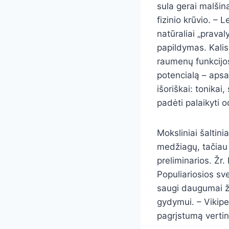
sula gerai malšina
fizinio krūvio. – 
natūraliai „pravaly
papildymas. Kalis
raumenų funkcijos.
potencialą – apsa
išoriškai: tonikai
padėti palaikyti 
Moksliniai šaltini
medžiagų, tačiau
preliminarios. Žr
Populiariosios sv
saugi daugumai žm
gydymui. – Vikiped
pagrįstumą vertink