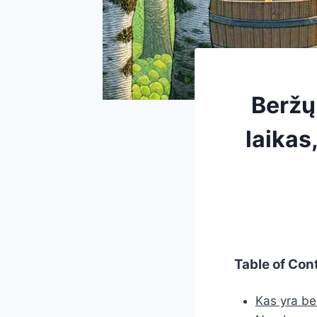
Beržų 
laikas
Table of Con
Kas yra ber