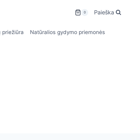
Paieška
0
 priežiūra
Natūralios gydymo priemonės