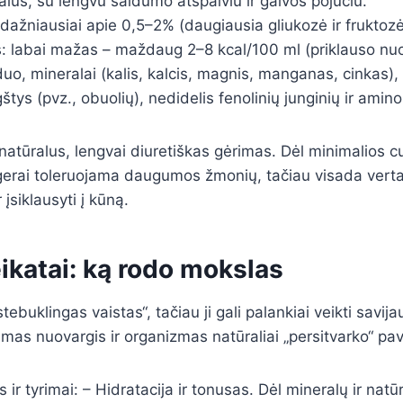
alus, su lengvu saldumo atspalviu ir gaivos pojūčiu.
 dažniausiai apie 0,5–2% (daugiausia gliukozė ir fruktozė
: labai mažas – maždaug 2–8 kcal/100 ml (priklauso nu
uo, mineralai (kalis, kalcis, magnis, manganas, cinkas),
tys (pvz., obuolių), nedidelis fenolinių junginių ir amino
 natūralus, lengvai diuretiškas gėrimas. Dėl minimalios c
 gerai toleruojama daugumos žmonių, tačiau visada vert
 įsiklausyti į kūną.
ikatai: ką rodo mokslas
tebuklingas vaistas“, tačiau ji gali palankiai veikti savij
amas nuovargis ir organizmas natūraliai „persitvarko“ pav
ir tyrimai: – Hidratacija ir tonusas. Dėl mineralų ir natū