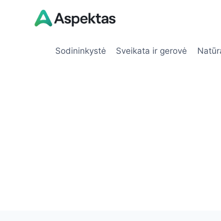
Skip
to
content
Sodininkystė
Sveikata ir gerovė
Natūr