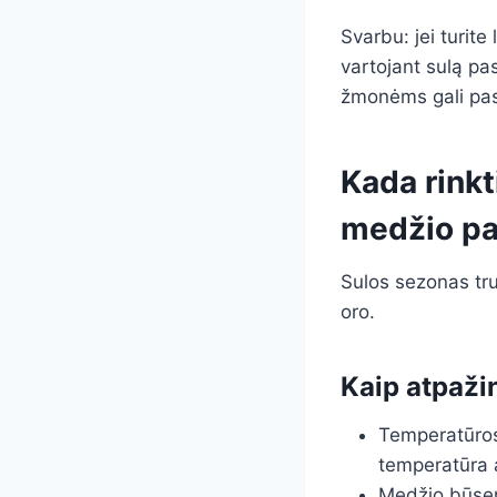
Svarbu: jei turite 
vartojant sulą pas
žmonėms gali pasi
Kada rinkt
medžio pa
Sulos sezonas tru
oro.
Kaip atpažin
Temperatūros 
temperatūra 
Medžio būsena