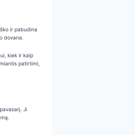
miško ir pabudina
io dovana.
i, kiek ir kaip
miantis patirtimi,
pavasarį. Ji
imą.