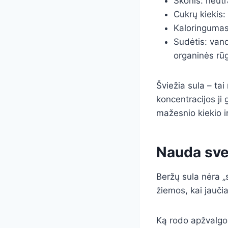
Skonis: neutr
Cukrų kiekis:
Kaloringumas
Sudėtis: vand
organinės rūgš
Šviežia sula – tai
koncentracijos ji
mažesnio kiekio ir
Nauda sve
Beržų sula nėra „s
žiemos, kai jauči
Ką rodo apžvalgos 