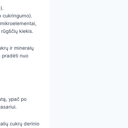
).
o cukringumo).
 mikroelementai,
 rūgščių kiekis.
ukrų ir mineralų
a pradėti nuo
autą, ypač po
asariui.
ralių cukrų derinio