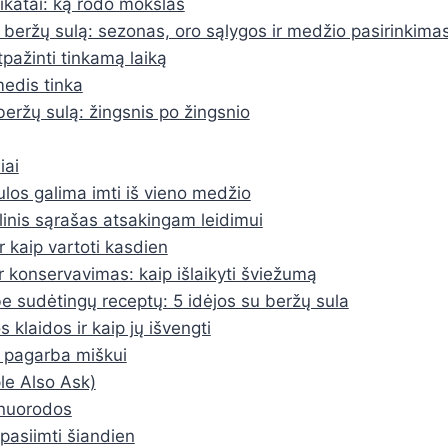
katai: ką rodo mokslas
i beržų sulą: sezonas, oro sąlygos ir medžio pasirinkima
tpažinti tinkamą laiką
edis tinka
 beržų sulą: žingsnis po žingsnio
iai
ulos galima imti iš vieno medžio
linis sąrašas atsakingam leidimui
ir kaip vartoti kasdien
r konservavimas: kaip išlaikyti šviežumą
be sudėtingų receptų: 5 idėjos su beržų sula
 klaidos ir kaip jų išvengti
r pagarba miškui
e Also Ask)
r nuorodos
pasiimti šiandien