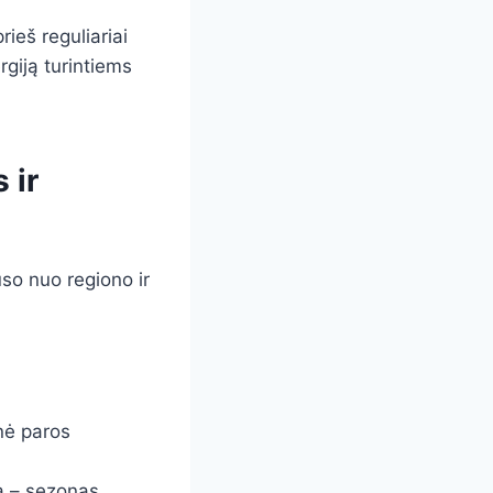
rieš reguliariai
rgiją turintiems
 ir
so nuo regiono ir
nė paros
ia – sezonas