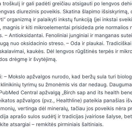
 troškulį ir gali padėti greičiau atsigauti po lengvos dehi
Lengvas diurezinis poveikis. Skatina šlapimo išsiskyrimą,
ti“ organizmą ir palaikyti inkstų funkciją (jei inkstai sveik
, magnis ir kiti mikroelementai prisideda prie normalios 
 – Antioksidantai. Fenoliniai junginiai ir manganas sutei
ugą nuo oksidacinio streso. – Oda ir plaukai. Tradiciška
, skalavimai, kaukės. Dėl lengvos rūgštinės terpės ir mikr
odos drėgmę ir švytėjimą.
ai: – Mokslo apžvalgos nurodo, kad beržų sula turi biolog
 klinikinių tyrimų su žmonėmis vis dar nedaug. Dauguma
. PubMed Central apžvalgą „Birch sap and its health benef
eikatos apžvalgos (pvz., Healthline) pateikia panašias iš
onių, vertinga dėl mineralų, tačiau jos poveikis nėra pr
ija aprašo sulos sudėtį ir tradicijas įvairiose šalyse, bet 
ite atsargiai – remkitės pirminiais šaltiniais.