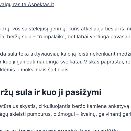
valgų rasite Aspektas.lt
idrų, vos salstelėjusį gėrimą, kuris atkeliauja tiesiai iš 
ai beržų sula – trumpalaikė, bet labai vertinga pavasar
da sula teka aktyviausiai, kaip ją leisti nekenkiant medžiu
 ir kuo ji gali būti naudinga sveikatai. Viskas paprastai, re
klėmis ir moksliniais šaltiniais.
ržų sula ir kuo ji pasižymi
atūralus skystis, cirkuliuojantis beržo kamiene ankstyvą 
jėgų skleisti pumpurus, o žmogui – švelnų, gaivinantį gėr