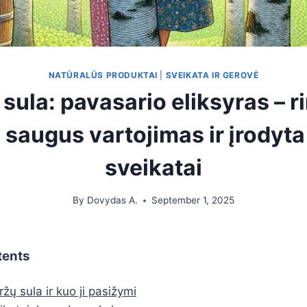
NATŪRALŪS PRODUKTAI
|
SVEIKATA IR GEROVĖ
sula: pavasario eliksyras – 
, saugus vartojimas ir įrodyt
sveikatai
By
Dovydas A.
September 1, 2025
tents
žų sula ir kuo ji pasižymi