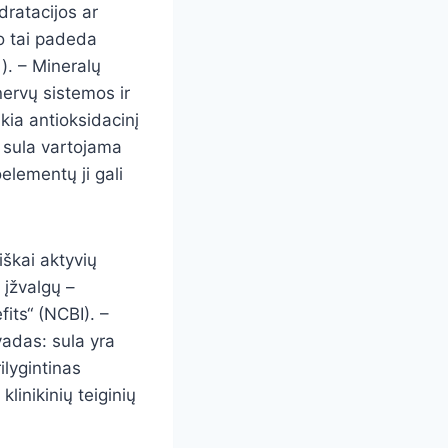
dratacijos ar
 o tai padeda
i). – Mineralų
nervų sistemos ir
kia antioksidacinį
i sula vartojama
oelementų ji gali
iškai aktyvių
 įžvalgų –
its“ (NCBI). –
vadas: sula yra
ilygintinas
klinikinių teiginių