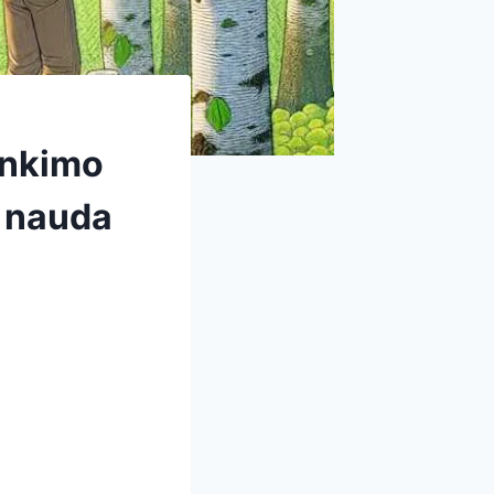
rinkimo
a nauda