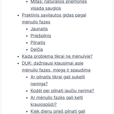
Mitas: natūralios priemonės
visada saugios
Praktinis savijautos gidas pagal
mėnulio fazes
Jaunatis
Priešpilnis
Pilnatis
Delčia
Kada problema tikrai ne mėnulyje?
DUK: dažniausi klausimai apie
mėnulio fazes, miegą ir spaudimą
Ar pilnatis tikrai gali sukelti
nemigą?
Kodėl per pilnatį jaučiu nerimą?
Ar mėnulio fazės gali kelti
kraujospūdį?
Kiek dienų prieš pilnatį gali