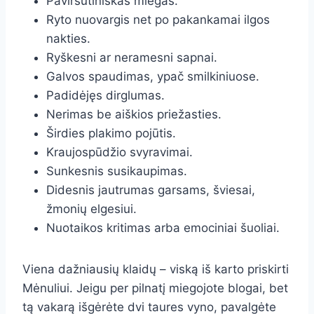
Paviršutiniškas miegas.
Ryto nuovargis net po pakankamai ilgos
nakties.
Ryškesni ar neramesni sapnai.
Galvos spaudimas, ypač smilkiniuose.
Padidėjęs dirglumas.
Nerimas be aiškios priežasties.
Širdies plakimo pojūtis.
Kraujospūdžio svyravimai.
Sunkesnis susikaupimas.
Didesnis jautrumas garsams, šviesai,
žmonių elgesiui.
Nuotaikos kritimas arba emociniai šuoliai.
Viena dažniausių klaidų – viską iš karto priskirti
Mėnuliui. Jeigu per pilnatį miegojote blogai, bet
tą vakarą išgėrėte dvi taures vyno, pavalgėte