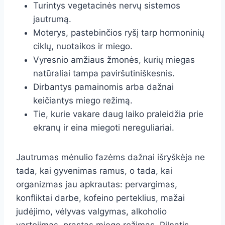
Turintys vegetacinės nervų sistemos
jautrumą.
Moterys, pastebinčios ryšį tarp hormoninių
ciklų, nuotaikos ir miego.
Vyresnio amžiaus žmonės, kurių miegas
natūraliai tampa paviršutiniškesnis.
Dirbantys pamainomis arba dažnai
keičiantys miego režimą.
Tie, kurie vakare daug laiko praleidžia prie
ekranų ir eina miegoti nereguliariai.
Jautrumas mėnulio fazėms dažnai išryškėja ne
tada, kai gyvenimas ramus, o tada, kai
organizmas jau apkrautas: pervargimas,
konfliktai darbe, kofeino perteklius, mažai
judėjimo, vėlyvas valgymas, alkoholio