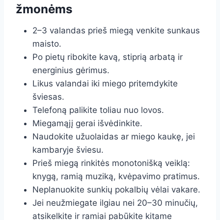
žmonėms
2–3 valandas prieš miegą venkite sunkaus
maisto.
Po pietų ribokite kavą, stiprią arbatą ir
energinius gėrimus.
Likus valandai iki miego pritemdykite
šviesas.
Telefoną palikite toliau nuo lovos.
Miegamąjį gerai išvėdinkite.
Naudokite užuolaidas ar miego kaukę, jei
kambaryje šviesu.
Prieš miegą rinkitės monotonišką veiklą:
knygą, ramią muziką, kvėpavimo pratimus.
Neplanuokite sunkių pokalbių vėlai vakare.
Jei neužmiegate ilgiau nei 20–30 minučių,
atsikelkite ir ramiai pabūkite kitame