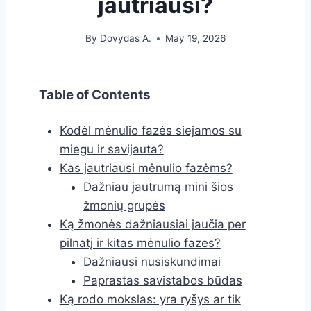
jautriausi?
By
Dovydas A.
May 19, 2026
Table of Contents
Kodėl mėnulio fazės siejamos su
miegu ir savijauta?
Kas jautriausi mėnulio fazėms?
Dažniau jautrumą mini šios
žmonių grupės
Ką žmonės dažniausiai jaučia per
pilnatį ir kitas mėnulio fazes?
Dažniausi nusiskundimai
Paprastas savistabos būdas
Ką rodo mokslas: yra ryšys ar tik