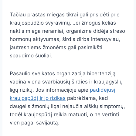
Tačiau prastas miegas tikrai gali prisidėti prie
kraujospūdžio svyravimų. Jei žmogus kelias
naktis miega neramiai, organizme didėja streso
hormonų aktyvumas, širdis dirba intensyviau,
jautresniems žmonėms gali pasireikšti
spaudimo šuoliai.
Pasaulio sveikatos organizacija hipertenziją
vadina viena svarbiausių širdies ir kraujagyslių
ligų rizikų. Jos informacijoje apie
padidėjusį
kraujospūdį ir jo rizikas
pabrėžiama, kad
daugelis žmonių ilgai nejaučia aiškių simptomų,
todėl kraujospūdį reikia matuoti, o ne vertinti
vien pagal savijautą.