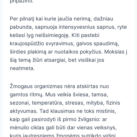
pripažinti.
Per pilnatį kai kurie jaučia nerimą, dažniau
pabunda, sapnuoja intensyvesnius sapnus, ryte
keliasi lyg neišsimiegoję. Kiti pastebi
kraujospūdžio svyravimus, galvos spaudimą,
širdies plakimą ar nuotaikos pokyčius. Mokslas į
šią temą žiūri atsargiai, bet visiškai jos
neatmeta.
Žmogaus organizmas nėra atskirtas nuo
gamtos ritmų. Mus veikia šviesa, tamsa,
sezonai, temperatūra, stresas, mityba, fizinis
aktyvumas. Tad klausimas ne toks mistinis,
kaip gali pasirodyti iš pirmo žvilgsnio: ar
mėnulio ciklas gali būti dar vienas veiksnys,
kuris jautresniems žmonėms sutrikdo vidinį