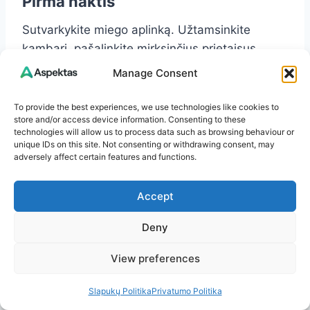
Pirma naktis
Sutvarkykite miego aplinką. Užtamsinkite
kambarį, pašalinkite mirksinčius prietaisus,
pasirūpinkite patogia temperatūra. Neatidėkite
Manage Consent
to paskutinei minutei.
To provide the best experiences, we use technologies like cookies to
store and/or access device information. Consenting to these
Antra naktis
technologies will allow us to process data such as browsing behaviour or
unique IDs on this site. Not consenting or withdrawing consent, may
Sumažinkite nervų sistemos apkrovą. Venkite
adversely affect certain features and functions.
intensyvių naujienų, ginčų, darbo laiškų vakare.
Jei galva pilna minčių, užrašykite jas ant
Accept
popieriaus.
Deny
Trečia naktis
View preferences
Laikykitės kuo tylesnio vakaro. Lengvas
Slapukų Politika
Privatumo Politika
pasivaikščiojimas, šiltas dušas, kvėpavimas