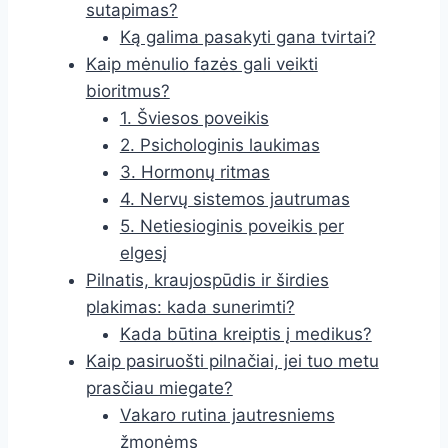
sutapimas?
Ką galima pasakyti gana tvirtai?
Kaip mėnulio fazės gali veikti
bioritmus?
1. Šviesos poveikis
2. Psichologinis laukimas
3. Hormonų ritmas
4. Nervų sistemos jautrumas
5. Netiesioginis poveikis per
elgesį
Pilnatis, kraujospūdis ir širdies
plakimas: kada sunerimti?
Kada būtina kreiptis į medikus?
Kaip pasiruošti pilnačiai, jei tuo metu
prasčiau miegate?
Vakaro rutina jautresniems
žmonėms