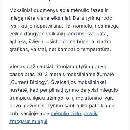
Moksliniai duomenys apie mėnulio fazes ir
miegą nėra vienareikšmiai. Dalis tyrimų rodo
ryšį, kiti jo nepatvirtina. Tai normalu, nes miegą
veikia daugybė veiksnių: amžius, sveikata,
aplinka, šviesa, psichologinė būsena, darbo
grafikas, vaistai, net kambario temperatūra.
Vienas dažniausiai cituojamų tyrimų buvo
paskelbtas 2013 metais moksliniame žurnale
„Current Biology“. Šveicarijos mokslininkai
nustatė, kad per pilnatį tyrimo dalyviai miegojo
trumpiau, ilgiau užmigo, o jų melatonino lygis
buvo mažesnis. Tyrimo santrauka pateikiama
publikacijoje apie
mėnulio ciklo poveikį
žmogaus miegui
.