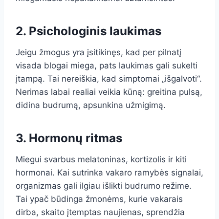
2. Psichologinis laukimas
Jeigu žmogus yra įsitikinęs, kad per pilnatį
visada blogai miega, pats laukimas gali sukelti
įtampą. Tai nereiškia, kad simptomai „išgalvoti“.
Nerimas labai realiai veikia kūną: greitina pulsą,
didina budrumą, apsunkina užmigimą.
3. Hormonų ritmas
Miegui svarbus melatoninas, kortizolis ir kiti
hormonai. Kai sutrinka vakaro ramybės signalai,
organizmas gali ilgiau išlikti budrumo režime.
Tai ypač būdinga žmonėms, kurie vakarais
dirba, skaito įtemptas naujienas, sprendžia