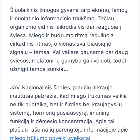
Šiuolaikinis žmogus gyvena tarp ekranų, lempų
ir nuolatinio informacinio triukšmo. Tačiau
organizmo vidinis laikrodis vis dar reaguoja į
šviesą. Miego ir budrumo ritmą reguliuoja
cirkadinis ritmas, o vienas svarbiausių jo
signalų – tamsa. Kai vakare gauname per daug
šviesos, melatonino gamyba gali vėluoti, todėl
užmigti tampa sunkiau.
JAV Nacionalinis širdies, plaučių ir kraujo
institutas pabrėžia, kad miego trūkumas veikia
ne tik nuotaiką, bet ir širdies bei kraujagyslių
sistemą, hormonų pusiausvyrą, imuninę
funkciją ir dėmesio koncentraciją. Apie tai
plačiau rašoma jų parengtoje informacijoje apie
miego trūkumo poveikį sveikatai
.