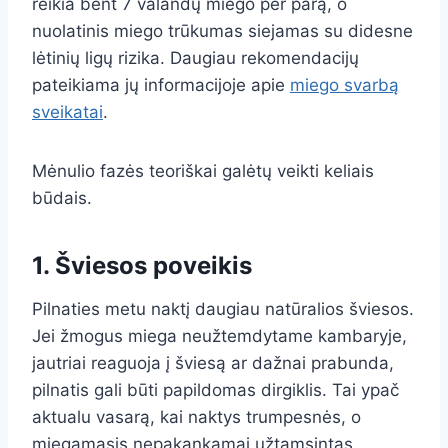
reikia bent 7 valandų miego per parą, o
nuolatinis miego trūkumas siejamas su didesne
lėtinių ligų rizika. Daugiau rekomendacijų
pateikiama jų informacijoje apie
miego svarbą
sveikatai
.
Mėnulio fazės teoriškai galėtų veikti keliais
būdais.
1. Šviesos poveikis
Pilnaties metu naktį daugiau natūralios šviesos.
Jei žmogus miega neužtemdytame kambaryje,
jautriai reaguoja į šviesą ar dažnai prabunda,
pilnatis gali būti papildomas dirgiklis. Tai ypač
aktualu vasarą, kai naktys trumpesnės, o
miegamasis nepakankamai užtamsintas.