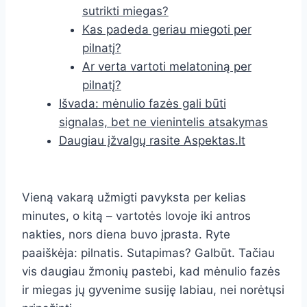
sutrikti miegas?
Kas padeda geriau miegoti per
pilnatį?
Ar verta vartoti melatoniną per
pilnatį?
Išvada: mėnulio fazės gali būti
signalas, bet ne vienintelis atsakymas
Daugiau įžvalgų rasite Aspektas.lt
Vieną vakarą užmigti pavyksta per kelias
minutes, o kitą – vartotės lovoje iki antros
nakties, nors diena buvo įprasta. Ryte
paaiškėja: pilnatis. Sutapimas? Galbūt. Tačiau
vis daugiau žmonių pastebi, kad mėnulio fazės
ir miegas jų gyvenime susiję labiau, nei norėtųsi