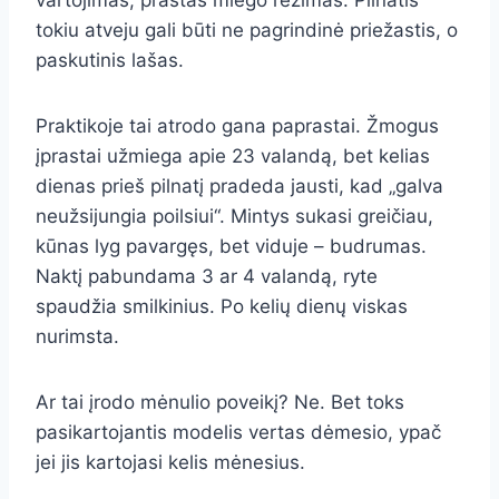
vartojimas, prastas miego režimas. Pilnatis
tokiu atveju gali būti ne pagrindinė priežastis, o
paskutinis lašas.
Praktikoje tai atrodo gana paprastai. Žmogus
įprastai užmiega apie 23 valandą, bet kelias
dienas prieš pilnatį pradeda jausti, kad „galva
neužsijungia poilsiui“. Mintys sukasi greičiau,
kūnas lyg pavargęs, bet viduje – budrumas.
Naktį pabundama 3 ar 4 valandą, ryte
spaudžia smilkinius. Po kelių dienų viskas
nurimsta.
Ar tai įrodo mėnulio poveikį? Ne. Bet toks
pasikartojantis modelis vertas dėmesio, ypač
jei jis kartojasi kelis mėnesius.