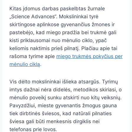
Kitas įdomus darbas paskelbtas žurnale
„Science Advances“. Mokslininkai tyrė
skirtingose aplinkose gyvenančius žmones ir
pastebėjo, kad miego pradžia bei trukmė gali
kisti priklausomai nuo mėnulio ciklo, ypač
keliomis naktimis prieš pilnatį. Plačiau apie tai
rašoma tyrime apie
miego trukmės pokyčius per
mėnulio ciklą
.
Vis dėlto mokslininkai išlieka atsargūs. Tyrimų
imtys dažnai nėra didelės, metodikos skiriasi, o
mėnulio poveikį sunku atskirti nuo kitų veiksnių.
Pavyzdžiui, mieste gyvenantis žmogus gauna
tiek dirbtinės šviesos, kad natūrali pilnaties
šviesa gali būti menkesnis dirgiklis nei
telefonas prie lovos.