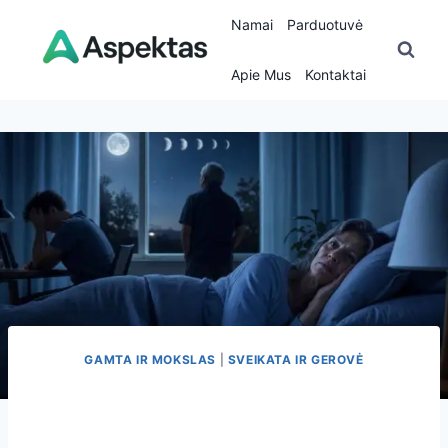
Skip
Namai
Parduotuvė
to
content
Apie Mus
Kontaktai
GAMTA IR MOKSLAS
|
SVEIKATA IR GEROVĖ