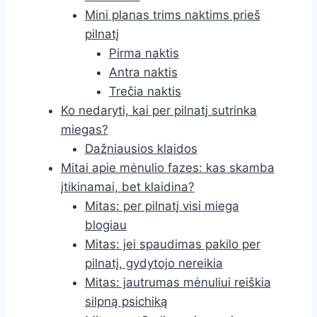
Mini planas trims naktims prieš
pilnatį
Pirma naktis
Antra naktis
Trečia naktis
Ko nedaryti, kai per pilnatį sutrinka
miegas?
Dažniausios klaidos
Mitai apie mėnulio fazes: kas skamba
įtikinamai, bet klaidina?
Mitas: per pilnatį visi miega
blogiau
Mitas: jei spaudimas pakilo per
pilnatį, gydytojo nereikia
Mitas: jautrumas mėnuliui reiškia
silpną psichiką