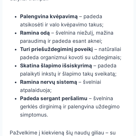
Palengvina kvėpavimą
– padeda
atsikosėti ir valo kvėpavimo takus;
Ramina odą
– švelnina niežulį, mažina
paraudimą ir padeda esant aknei;
Turi priešuždegiminį poveikį
– natūraliai
padeda organizmui kovoti su uždegimais;
Skatina šlapimo išsiskyrimą
– padeda
palaikyti inkstų ir šlapimo takų sveikatą;
Ramina nervų sistemą
– švelniai
atpalaiduoja;
Padeda sergant peršalimu
– švelnina
gerklės dirginimą ir palengvina uždegimo
simptomus.
Pažvelkime į kiekvieną šių naudų giliau – su