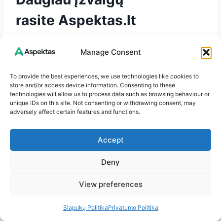
rasite
Aspektas.lt
Turite pastebėjimų ar minčių? Palikite
Manage Consent
komentarą – man įdomu išgirsti jūsų nuomonę!
To provide the best experiences, we use technologies like cookies to
store and/or access device information. Consenting to these
Jeigu patiko šis straipsnis, kviečiu naršyti
technologies will allow us to process data such as browsing behaviour or
daugiau temų
Aspektas.lt
svetainėje. Čia rasite
unique IDs on this site. Not consenting or withdrawing consent, may
adversely affect certain features and functions.
straipsnių apie sveikatą, patarimus kasdienai,
aktualijas ir dar daugiau.
Accept
Ačiū, kad skaitote. Linkiu jums šviesios ir
Deny
įkvepiančios dienos!
View preferences
Post
#
našlaičių arbata
#
našlaičių nauda
Tags:
Slapukų Politika
Privatumo Politika
#
natūrali medicina
#
Odos priežiūra