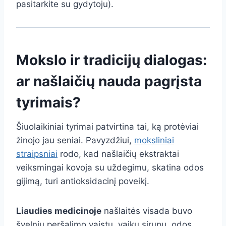
pasitarkite su gydytoju).
Mokslo ir tradicijų dialogas:
ar našlaičių nauda pagrįsta
tyrimais?
Šiuolaikiniai tyrimai patvirtina tai, ką protėviai
žinojo jau seniai. Pavyzdžiui,
moksliniai
straipsniai
rodo, kad našlaičių ekstraktai
veiksmingai kovoja su uždegimu, skatina odos
gijimą, turi antioksidacinį poveikį.
Liaudies medicinoje
našlaitės visada buvo
švelnių peršalimo vaistų, vaikų sirupų, odos