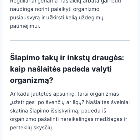
Reguliariai geriama našlaičių arbata gali būti
naudinga norint palaikyti organizmo
pusiausvyrą ir užkirsti kelią uždegimų
paūmėjimui.
Šlapimo takų ir inkstų draugės:
kaip našlaitės padeda valyti
organizmą?
Ar kada jautėtės apsunkę, tarsi organizmas
„užstrigęs“ po švenčių ar ligų? Našlaitės švelniai
skatina šlapimo išsiskyrimą, padeda iš
organizmo pašalinti nereikalingas medžiagas ir
perteklių skysčių.