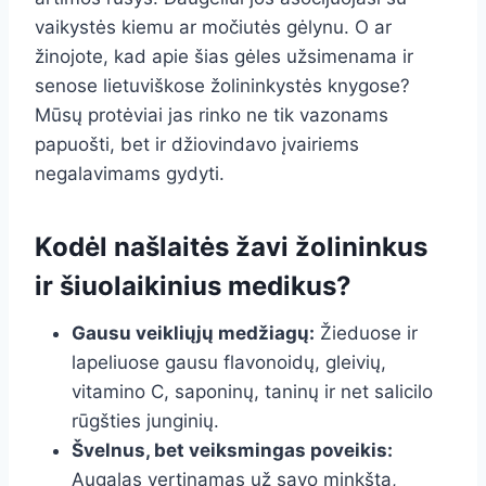
vaikystės kiemu ar močiutės gėlynu. O ar
žinojote, kad apie šias gėles užsimenama ir
senose lietuviškose žolininkystės knygose?
Mūsų protėviai jas rinko ne tik vazonams
papuošti, bet ir džiovindavo įvairiems
negalavimams gydyti.
Kodėl našlaitės žavi žolininkus
ir šiuolaikinius medikus?
Gausu veikliųjų medžiagų:
Žieduose ir
lapeliuose gausu flavonoidų, gleivių,
vitamino C, saponinų, taninų ir net salicilo
rūgšties junginių.
Švelnus, bet veiksmingas poveikis:
Augalas vertinamas už savo minkštą,