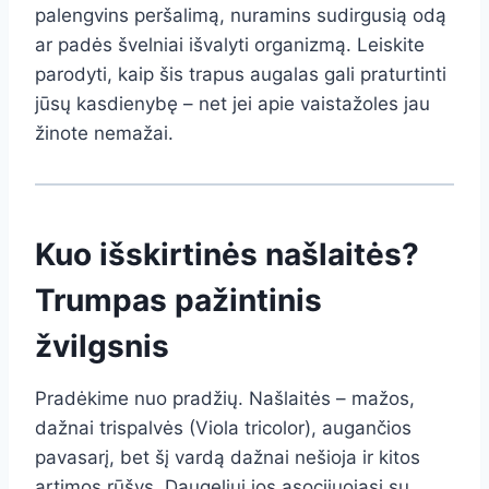
palengvins peršalimą, nuramins sudirgusią odą
ar padės švelniai išvalyti organizmą. Leiskite
parodyti, kaip šis trapus augalas gali praturtinti
jūsų kasdienybę – net jei apie vaistažoles jau
žinote nemažai.
Kuo išskirtinės našlaitės?
Trumpas pažintinis
žvilgsnis
Pradėkime nuo pradžių. Našlaitės – mažos,
dažnai trispalvės (Viola tricolor), augančios
pavasarį, bet šį vardą dažnai nešioja ir kitos
artimos rūšys. Daugeliui jos asocijuojasi su