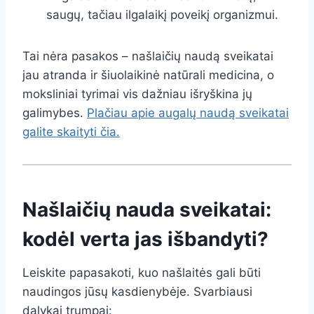
saugų, tačiau ilgalaikį poveikį organizmui.
Tai nėra pasakos – našlaičių naudą sveikatai
jau atranda ir šiuolaikinė natūrali medicina, o
moksliniai tyrimai vis dažniau išryškina jų
galimybes.
Plačiau apie augalų naudą sveikatai
galite skaityti čia.
Našlaičių nauda sveikatai:
kodėl verta jas išbandyti?
Leiskite papasakoti, kuo našlaitės gali būti
naudingos jūsų kasdienybėje. Svarbiausi
dalykai trumpai: