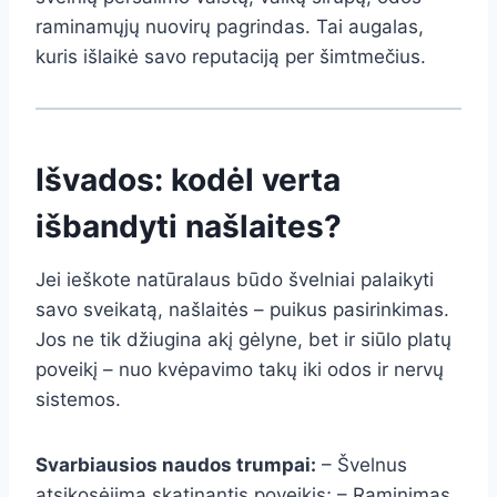
raminamųjų nuovirų pagrindas. Tai augalas,
kuris išlaikė savo reputaciją per šimtmečius.
Išvados: kodėl verta
išbandyti našlaites?
Jei ieškote natūralaus būdo švelniai palaikyti
savo sveikatą, našlaitės – puikus pasirinkimas.
Jos ne tik džiugina akį gėlyne, bet ir siūlo platų
poveikį – nuo kvėpavimo takų iki odos ir nervų
sistemos.
Svarbiausios naudos trumpai:
– Švelnus
atsikosėjimą skatinantis poveikis; – Raminimas