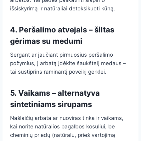
arbatos. Tai padės paskatinti šlapimo
išsiskyrimą ir natūraliai detoksikuoti kūną.
4. Peršalimo atvejais – šiltas
gėrimas su medumi
Sergant ar jaučiant pirmuosius peršalimo
požymius, į arbatą įdėkite šaukštelį medaus –
tai sustiprins raminantį poveikį gerklei.
5. Vaikams – alternatyva
sintetiniams sirupams
Našlaičių arbata ar nuoviras tinka ir vaikams,
kai norite natūralios pagalbos kosuliui, be
cheminių priedų (natūralu, prieš vartojimą