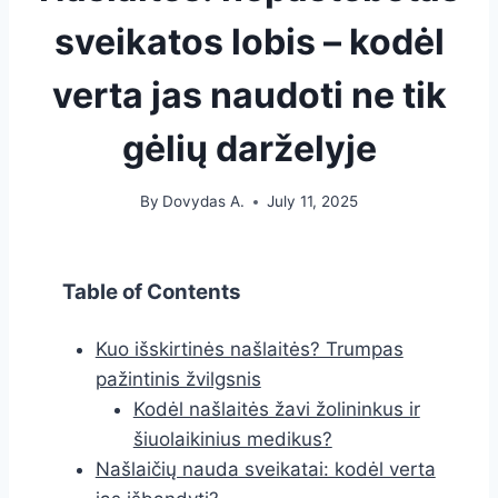
sveikatos lobis – kodėl
verta jas naudoti ne tik
gėlių darželyje
By
Dovydas A.
July 11, 2025
Table of Contents
Kuo išskirtinės našlaitės? Trumpas
pažintinis žvilgsnis
Kodėl našlaitės žavi žolininkus ir
šiuolaikinius medikus?
Našlaičių nauda sveikatai: kodėl verta