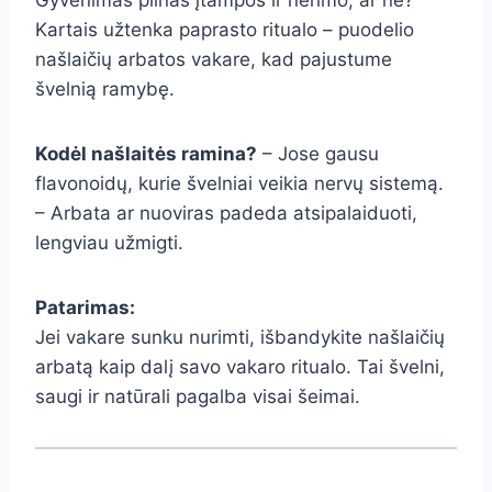
Gyvenimas pilnas įtampos ir nerimo, ar ne?
Kartais užtenka paprasto ritualo – puodelio
našlaičių arbatos vakare, kad pajustume
švelnią ramybę.
Kodėl našlaitės ramina?
– Jose gausu
flavonoidų, kurie švelniai veikia nervų sistemą.
– Arbata ar nuoviras padeda atsipalaiduoti,
lengviau užmigti.
Patarimas:
Jei vakare sunku nurimti, išbandykite našlaičių
arbatą kaip dalį savo vakaro ritualo. Tai švelni,
saugi ir natūrali pagalba visai šeimai.