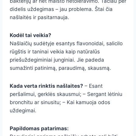
bakterijų ar net maisto netoleravimo. Tačiau per
didelis uždegimas – jau problema. Štai čia
našlaitės ir pasitarnauja.
Kodėl tai veikia?
Našlaičių sudėtyje esantys flavonoidai, salicilo
rūgštis ir taninai veikia kaip natūralūs
priešuždegiminiai junginiai. Jie padeda
sumažinti patinimą, paraudimą, skausmą.
Kada verta rinktis našlaites?
– Esant
peršalimui, gerklės skausmui; – Sergant lėtiniu
bronchitu ar sinusitu; – Kai kamuoja odos
uždegimai.
Papildomas patarimas: