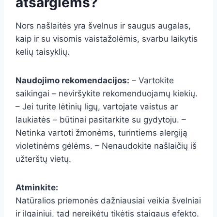
atsargiems?
Nors našlaitės yra švelnus ir saugus augalas,
kaip ir su visomis vaistažolėmis, svarbu laikytis
kelių taisyklių.
Naudojimo rekomendacijos:
– Vartokite
saikingai – neviršykite rekomenduojamų kiekių.
– Jei turite lėtinių ligų, vartojate vaistus ar
laukiatės – būtinai pasitarkite su gydytoju. –
Netinka vartoti žmonėms, turintiems alergiją
violetinėms gėlėms. – Nenaudokite našlaičių iš
užterštų vietų.
Atminkite:
Natūralios priemonės dažniausiai veikia švelniai
ir ilgainiui, tad nereikėtų tikėtis staigaus efekto.