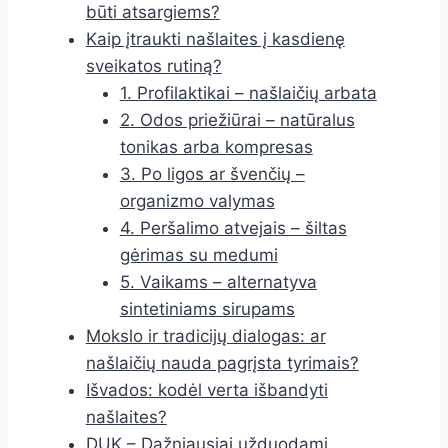
būti atsargiems?
Kaip įtraukti našlaites į kasdienę
sveikatos rutiną?
1. Profilaktikai – našlaičių arbata
2. Odos priežiūrai – natūralus
tonikas arba kompresas
3. Po ligos ar švenčių –
organizmo valymas
4. Peršalimo atvejais – šiltas
gėrimas su medumi
5. Vaikams – alternatyva
sintetiniams sirupams
Mokslo ir tradicijų dialogas: ar
našlaičių nauda pagrįsta tyrimais?
Išvados: kodėl verta išbandyti
našlaites?
DUK – Dažniausiai užduodami