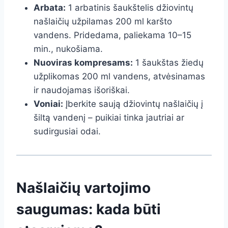
Arbata:
1 arbatinis šaukštelis džiovintų
našlaičių užpilamas 200 ml karšto
vandens. Pridedama, paliekama 10–15
min., nukošiama.
Nuoviras kompresams:
1 šaukštas žiedų
užplikomas 200 ml vandens, atvėsinamas
ir naudojamas išoriškai.
Voniai:
Įberkite saują džiovintų našlaičių į
šiltą vandenį – puikiai tinka jautriai ar
sudirgusiai odai.
Našlaičių vartojimo
saugumas: kada būti