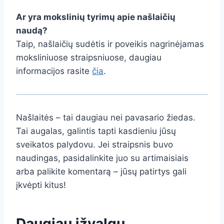
Ar yra mokslinių tyrimų apie našlaičių
naudą?
Taip, našlaičių sudėtis ir poveikis nagrinėjamas
moksliniuose straipsniuose, daugiau
informacijos rasite
čia
.
Našlaitės – tai daugiau nei pavasario žiedas.
Tai augalas, galintis tapti kasdieniu jūsų
sveikatos palydovu. Jei straipsnis buvo
naudingas, pasidalinkite juo su artimaisiais
arba palikite komentarą – jūsų patirtys gali
įkvėpti kitus!
Daugiau įžvalgų