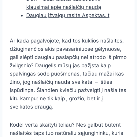
klausimai apie našlaičių naudą
Daugiau įžvalgų rasite Aspektas.lt
Ar kada pagalvojote, kad tos kuklios našlaitės,
džiuginančios akis pavasariniuose gėlynuose,
gali slėpti daugiau paslapčių nei atrodo iš pirmo
žvilgsnio? Daugelis mūsų jas pažįsta kaip
spalvingas sodo puošmenas, tačiau mažai kas
žino, jog našlaičių nauda sveikatai – išties
įspūdinga. Šiandien kviečiu pažvelgti į našlaites
kitu kampu: ne tik kaip į grožio, bet ir į
sveikatos draugą.
Kodėl verta skaityti toliau? Nes galbūt būtent
našlaitės taps tuo natūraliu sąjungininku, kuris