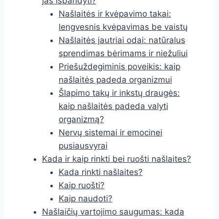
jas išbandyti?
Našlaitės ir kvėpavimo takai:
lengvesnis kvėpavimas be vaistų
Našlaitės jautriai odai: natūralus
sprendimas bėrimams ir niežuliui
Priešuždegiminis poveikis: kaip
našlaitės padeda organizmui
Šlapimo takų ir inkstų draugės:
kaip našlaitės padeda valyti
organizmą?
Nervų sistemai ir emocinei
pusiausvyrai
Kada ir kaip rinkti bei ruošti našlaites?
Kada rinkti našlaites?
Kaip ruošti?
Kaip naudoti?
Našlaičių vartojimo saugumas: kada