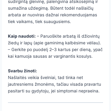
sudirgintą gleivinę, palengvina atsikosėjimą ir
sumažina uždegimą. Būtent todėl našlaičių
arbata ar nuoviras dažnai rekomenduojamas
tiek vaikams, tiek suaugusiems.
Kaip naudoti:
– Paruoškite arbatą iš džiovintų
žiedų ir lapų (apie gaminimą kalbėsime vėliau).
– Gerkite po puodelį 2–3 kartus per dieną, ypač
kai kamuoja sausas ar varginantis kosulys.
Svarbu žinoti:
Našlaitės veikia švelniai, tad tinka net
jautresniems žmonėms, tačiau visada pravartu
pasitarti su gydytoju, jei simptomai nepraeina.