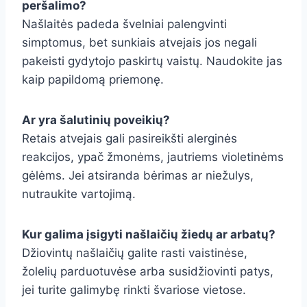
peršalimo?
Našlaitės padeda švelniai palengvinti
simptomus, bet sunkiais atvejais jos negali
pakeisti gydytojo paskirtų vaistų. Naudokite jas
kaip papildomą priemonę.
Ar yra šalutinių poveikių?
Retais atvejais gali pasireikšti alerginės
reakcijos, ypač žmonėms, jautriems violetinėms
gėlėms. Jei atsiranda bėrimas ar niežulys,
nutraukite vartojimą.
Kur galima įsigyti našlaičių žiedų ar arbatų?
Džiovintų našlaičių galite rasti vaistinėse,
žolelių parduotuvėse arba susidžiovinti patys,
jei turite galimybę rinkti švariose vietose.