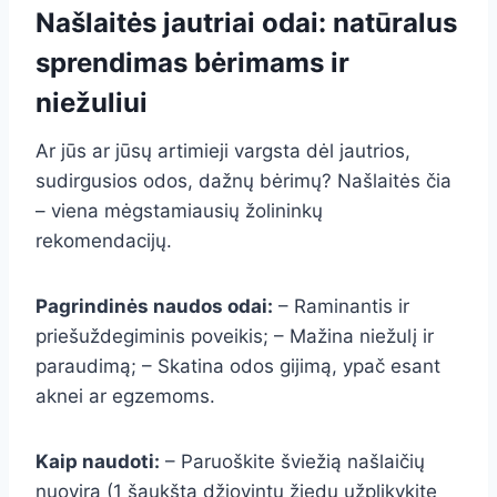
Našlaitės jautriai odai: natūralus
sprendimas bėrimams ir
niežuliui
Ar jūs ar jūsų artimieji vargsta dėl jautrios,
sudirgusios odos, dažnų bėrimų? Našlaitės čia
– viena mėgstamiausių žolininkų
rekomendacijų.
Pagrindinės naudos odai:
– Raminantis ir
priešuždegiminis poveikis; – Mažina niežulį ir
paraudimą; – Skatina odos gijimą, ypač esant
aknei ar egzemoms.
Kaip naudoti:
– Paruoškite šviežią našlaičių
nuovirą (1 šaukštą džiovintų žiedų užplikykite