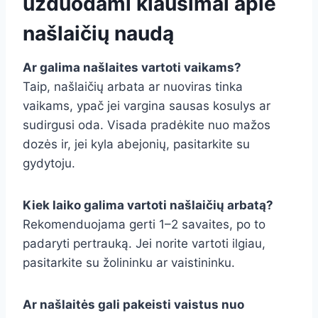
užduodami klausimai apie
našlaičių naudą
Ar galima našlaites vartoti vaikams?
Taip, našlaičių arbata ar nuoviras tinka
vaikams, ypač jei vargina sausas kosulys ar
sudirgusi oda. Visada pradėkite nuo mažos
dozės ir, jei kyla abejonių, pasitarkite su
gydytoju.
Kiek laiko galima vartoti našlaičių arbatą?
Rekomenduojama gerti 1–2 savaites, po to
padaryti pertrauką. Jei norite vartoti ilgiau,
pasitarkite su žolininku ar vaistininku.
Ar našlaitės gali pakeisti vaistus nuo