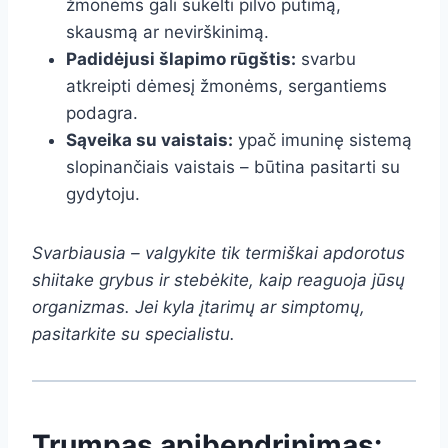
žmonėms gali sukelti pilvo pūtimą,
skausmą ar nevirškinimą.
Padidėjusi šlapimo rūgštis:
svarbu
atkreipti dėmesį žmonėms, sergantiems
podagra.
Sąveika su vaistais:
ypač imuninę sistemą
slopinančiais vaistais – būtina pasitarti su
gydytoju.
Svarbiausia – valgykite tik termiškai apdorotus
shiitake grybus ir stebėkite, kaip reaguoja jūsų
organizmas. Jei kyla įtarimų ar simptomų,
pasitarkite su specialistu.
Trumpas apibendrinimas: