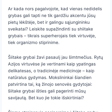
Ar kada nors pagalvojote, kad vienas nedidelis
grybas gali tapti ne tik gardžiu akcentu jūsų
pietų lėkštėje, bet ir galingu sąjungininku
sveikatai? Leiskite supažindinti su shiitake
grybais – tikrais superherojais tiek virtuvėje,
tiek organizmo stiprinime.
Šiitake grybai žavi pasaulį jau šimtmečius. Rytų
Azijos virtuvėse jie vertinami kaip ypatingas
delikatesas, o tradicinėje medicinoje – kaip
natūralus gydymas. Mokslininkai šiandien
patvirtina tai, ką žinojo senovės gydytojai:
šiitake grybai išties gali pagerinti mūsų
savijautą. Bet kuo jie tokie išskirtiniai?