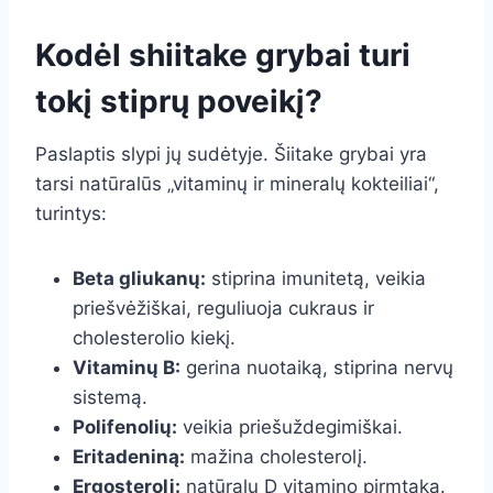
Kodėl shiitake grybai turi
tokį stiprų poveikį?
Paslaptis slypi jų sudėtyje. Šiitake grybai yra
tarsi natūralūs „vitaminų ir mineralų kokteiliai“,
turintys:
Beta gliukanų:
stiprina imunitetą, veikia
priešvėžiškai, reguliuoja cukraus ir
cholesterolio kiekį.
Vitaminų B:
gerina nuotaiką, stiprina nervų
sistemą.
Polifenolių:
veikia priešuždegimiškai.
Eritadeniną:
mažina cholesterolį.
Ergosterolį:
natūralų D vitamino pirmtaką.