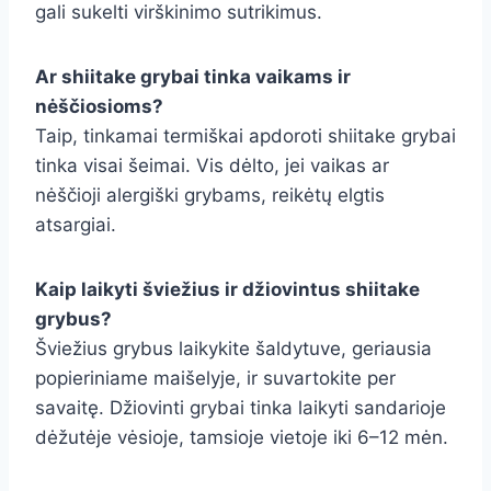
gali sukelti virškinimo sutrikimus.
Ar shiitake grybai tinka vaikams ir
nėščiosioms?
Taip, tinkamai termiškai apdoroti shiitake grybai
tinka visai šeimai. Vis dėlto, jei vaikas ar
nėščioji alergiški grybams, reikėtų elgtis
atsargiai.
Kaip laikyti šviežius ir džiovintus shiitake
grybus?
Šviežius grybus laikykite šaldytuve, geriausia
popieriniame maišelyje, ir suvartokite per
savaitę. Džiovinti grybai tinka laikyti sandarioje
dėžutėje vėsioje, tamsioje vietoje iki 6–12 mėn.