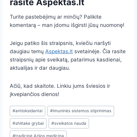
rasite
Aspektas.lt
Turite pastebėjimų ar minčių? Palikite
komentarą – man įdomu išgirsti jūsų nuomonę!
Jeigu patiko šis straipsnis, kviečiu naršyti
daugiau temų
Aspektas.lt
svetainėje. Čia rasite
straipsnių apie sveikatą, patarimus kasdienai,
aktualijas ir dar daugiau.
Ačiū, kad skaitote. Linkiu jums šviesios ir
įkvepiančios dienos!
Post
#
antioksidantai
#
imuninės sistemos stiprinimas
Tags:
#
shiitake grybai
#
sveikatos nauda
#
tradicinė Azijos medicina