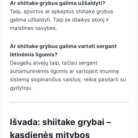
Ar shiitake grybus galima užšaldyti?
Taip, apvirtus ar apkeptus shiitake grybus
galima užšaldyti. Taip jie išlaikys skonį ir
maistines savybes.
Ar shiitake grybus galima vartoti sergant
lėtinėmis ligomis?
Daugeliu atvejų taip, tačiau sergant
autoimuninėmis ligomis ar vartojant imuninę
sistemą slopinančius vaistus, reikia pasitarti su
gydytoju.
Išvada: shiitake grybai –
kasdienės mitybos