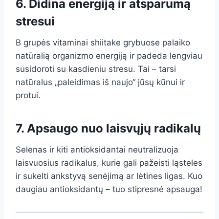
6. Didina energiją ir atsparumą
stresui
B grupės vitaminai shiitake grybuose palaiko
natūralią organizmo energiją ir padeda lengviau
susidoroti su kasdieniu stresu. Tai – tarsi
natūralus „paleidimas iš naujo“ jūsų kūnui ir
protui.
7. Apsaugo nuo laisvųjų radikalų
Selenas ir kiti antioksidantai neutralizuoja
laisvuosius radikalus, kurie gali pažeisti ląsteles
ir sukelti ankstyvą senėjimą ar lėtines ligas. Kuo
daugiau antioksidantų – tuo stipresnė apsauga!