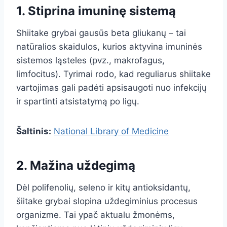
1. Stiprina imuninę sistemą
Shiitake grybai gausūs beta gliukanų – tai
natūralios skaidulos, kurios aktyvina imuninės
sistemos ląsteles (pvz., makrofagus,
limfocitus). Tyrimai rodo, kad reguliarus shiitake
vartojimas gali padėti apsisaugoti nuo infekcijų
ir spartinti atsistatymą po ligų.
Šaltinis:
National Library of Medicine
2. Mažina uždegimą
Dėl polifenolių, seleno ir kitų antioksidantų,
šiitake grybai slopina uždegiminius procesus
organizme. Tai ypač aktualu žmonėms,