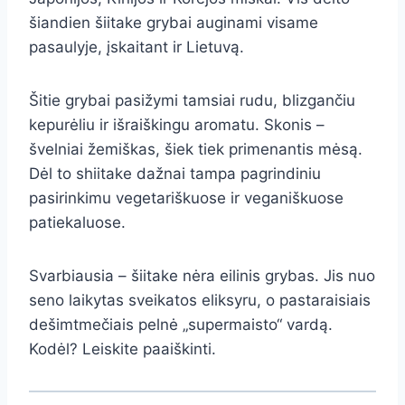
šiandien šiitake grybai auginami visame
pasaulyje, įskaitant ir Lietuvą.
Šitie grybai pasižymi tamsiai rudu, blizgančiu
kepurėliu ir išraiškingu aromatu. Skonis –
švelniai žemiškas, šiek tiek primenantis mėsą.
Dėl to shiitake dažnai tampa pagrindiniu
pasirinkimu vegetariškuose ir veganiškuose
patiekaluose.
Svarbiausia – šiitake nėra eilinis grybas. Jis nuo
seno laikytas sveikatos eliksyru, o pastaraisiais
dešimtmečiais pelnė „supermaisto“ vardą.
Kodėl? Leiskite paaiškinti.