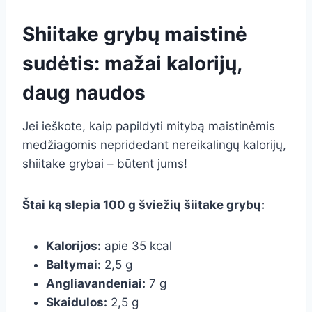
Shiitake grybų maistinė
sudėtis: mažai kalorijų,
daug naudos
Jei ieškote, kaip papildyti mitybą maistinėmis
medžiagomis nepridedant nereikalingų kalorijų,
shiitake grybai – būtent jums!
Štai ką slepia 100 g šviežių šiitake grybų:
Kalorijos:
apie 35 kcal
Baltymai:
2,5 g
Angliavandeniai:
7 g
Skaidulos:
2,5 g