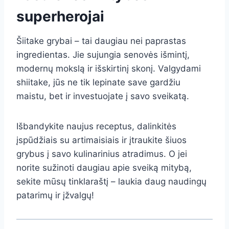
superherojai
Šiitake grybai – tai daugiau nei paprastas
ingredientas. Jie sujungia senovės išmintį,
modernų mokslą ir išskirtinį skonį. Valgydami
shiitake, jūs ne tik lepinate save gardžiu
maistu, bet ir investuojate į savo sveikatą.
Išbandykite naujus receptus, dalinkitės
įspūdžiais su artimaisiais ir įtraukite šiuos
grybus į savo kulinarinius atradimus. O jei
norite sužinoti daugiau apie sveiką mitybą,
sekite mūsų tinklaraštį – laukia daug naudingų
patarimų ir įžvalgų!