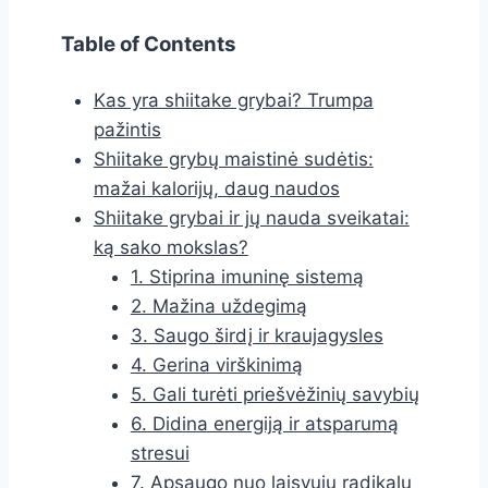
Table of Contents
Kas yra shiitake grybai? Trumpa
pažintis
Shiitake grybų maistinė sudėtis:
mažai kalorijų, daug naudos
Shiitake grybai ir jų nauda sveikatai:
ką sako mokslas?
1. Stiprina imuninę sistemą
2. Mažina uždegimą
3. Saugo širdį ir kraujagysles
4. Gerina virškinimą
5. Gali turėti priešvėžinių savybių
6. Didina energiją ir atsparumą
stresui
7. Apsaugo nuo laisvųjų radikalų