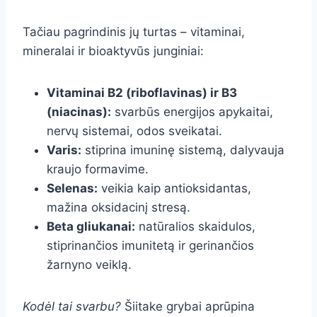
Tačiau pagrindinis jų turtas – vitaminai,
mineralai ir bioaktyvūs junginiai:
Vitaminai B2 (riboflavinas) ir B3
(niacinas):
svarbūs energijos apykaitai,
nervų sistemai, odos sveikatai.
Varis:
stiprina imuninę sistemą, dalyvauja
kraujo formavime.
Selenas:
veikia kaip antioksidantas,
mažina oksidacinį stresą.
Beta gliukanai:
natūralios skaidulos,
stiprinančios imunitetą ir gerinančios
žarnyno veiklą.
Kodėl tai svarbu?
Šiitake grybai aprūpina