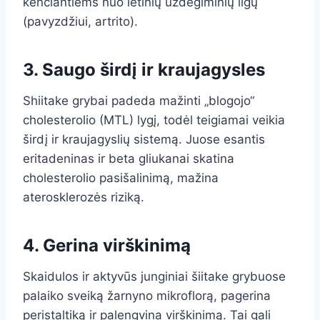
kenčiantiems nuo lėtinių uždegiminių ligų
(pavyzdžiui, artrito).
3. Saugo širdį ir kraujagysles
Shiitake grybai padeda mažinti „blogojo“
cholesterolio (MTL) lygį, todėl teigiamai veikia
širdį ir kraujagyslių sistemą. Juose esantis
eritadeninas ir beta gliukanai skatina
cholesterolio pasišalinimą, mažina
aterosklerozės riziką.
4. Gerina virškinimą
Skaidulos ir aktyvūs junginiai šiitake grybuose
palaiko sveiką žarnyno mikroflorą, pagerina
peristaltiką ir palengvina virškinimą. Tai gali