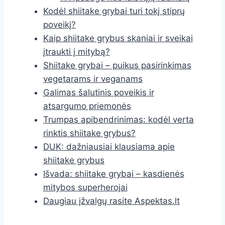
Kodėl shiitake grybai turi tokį stiprų
poveikį?
Kaip shiitake grybus skaniai ir sveikai
įtraukti į mitybą?
Shiitake grybai – puikus pasirinkimas
vegetarams ir veganams
Galimas šalutinis poveikis ir
atsargumo priemonės
Trumpas apibendrinimas: kodėl verta
rinktis shiitake grybus?
DUK: dažniausiai klausiama apie
shiitake grybus
Išvada: shiitake grybai – kasdienės
mitybos superherojai
Daugiau įžvalgų rasite Aspektas.lt