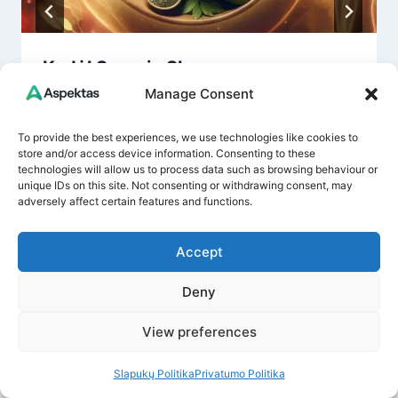
Kodėl Sąnarių Skausmas
Nepraeina? Šie Maisto Produktai
Manage Consent
Gali Būti Slapta Priežastis
To provide the best experiences, we use technologies like cookies to
store and/or access device information. Consenting to these
By
Dovydas A.
July 12, 2025
technologies will allow us to process data such as browsing behaviour or
unique IDs on this site. Not consenting or withdrawing consent, may
adversely affect certain features and functions.
Accept
Deny
View preferences
Leave a Reply
Slapukų Politika
Privatumo Politika