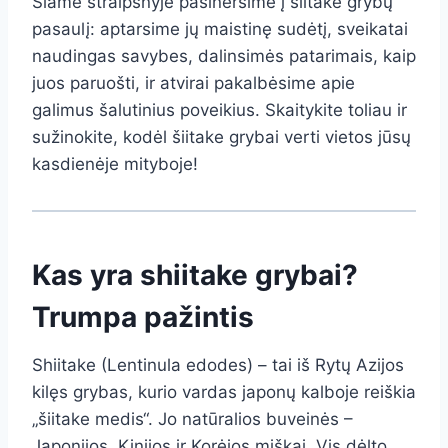
Šiame straipsnyje pasinersime į šiitake grybų
pasaulį: aptarsime jų maistinę sudėtį, sveikatai
naudingas savybes, dalinsimės patarimais, kaip
juos paruošti, ir atvirai pakalbėsime apie
galimus šalutinius poveikius. Skaitykite toliau ir
sužinokite, kodėl šiitake grybai verti vietos jūsų
kasdienėje mityboje!
Kas yra shiitake grybai?
Trumpa pažintis
Shiitake (Lentinula edodes) – tai iš Rytų Azijos
kilęs grybas, kurio vardas japonų kalboje reiškia
„šiitake medis“. Jo natūralios buveinės –
Japonijos, Kinijos ir Korėjos miškai. Vis dėlto