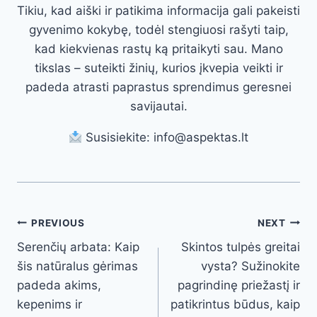
Tikiu, kad aiški ir patikima informacija gali pakeisti
gyvenimo kokybę, todėl stengiuosi rašyti taip,
kad kiekvienas rastų ką pritaikyti sau. Mano
tikslas – suteikti žinių, kurios įkvepia veikti ir
padeda atrasti paprastus sprendimus geresnei
savijautai.
Susisiekite: info@aspektas.lt
Post
PREVIOUS
NEXT
Serenčių arbata: Kaip
Skintos tulpės greitai
navigation
šis natūralus gėrimas
vysta? Sužinokite
padeda akims,
pagrindinę priežastį ir
kepenims ir
patikrintus būdus, kaip