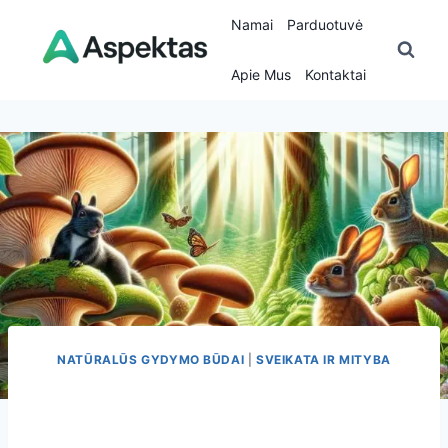
Skip
Namai
Parduotuvė
to
content
Apie Mus
Kontaktai
NATŪRALŪS GYDYMO BŪDAI
|
SVEIKATA IR MITYBA