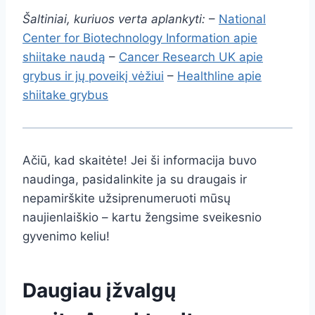
Šaltiniai, kuriuos verta aplankyti:
–
National
Center for Biotechnology Information apie
shiitake naudą
–
Cancer Research UK apie
grybus ir jų poveikį vėžiui
–
Healthline apie
shiitake grybus
Ačiū, kad skaitėte! Jei ši informacija buvo
naudinga, pasidalinkite ja su draugais ir
nepamirškite užsiprenumeruoti mūsų
naujienlaiškio – kartu žengsime sveikesnio
gyvenimo keliu!
Daugiau įžvalgų