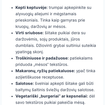
Kepti keptuvėje:
trumpai apkepinkite su
alyvuogių aliejumi ir mėgstamais
prieskoniais. Tinka kaip garnyras prie
kruopų, daržovių ar mėsos.
Virti sriubose:
šiitake puikiai dera su
daržovėmis, sojų produktais, jūros
dumbliais. Džiovinti grybai sultiniui suteikia
ypatingą skonį.
Troškiniuose ir padažuose:
patiekalams
priduoda „mėsos“ tekstūros.
Makaronų, ryžių patiekaluose:
ypač tinka
azijietiškuose receptuose.
Salotose:
švelniai apkepti šiitake gali būti
baltymų šaltinis šviežių daržovių salotose.
Vegetariški „burgeriai“ ar kepsneliai:
dėl
savo tekstūros puikiai pakeičia mėsą.