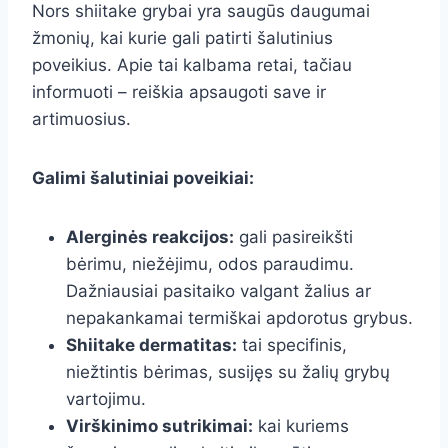
Nors shiitake grybai yra saugūs daugumai
žmonių, kai kurie gali patirti šalutinius
poveikius. Apie tai kalbama retai, tačiau
informuoti – reiškia apsaugoti save ir
artimuosius.
Galimi šalutiniai poveikiai:
Alerginės reakcijos:
gali pasireikšti
bėrimu, niežėjimu, odos paraudimu.
Dažniausiai pasitaiko valgant žalius ar
nepakankamai termiškai apdorotus grybus.
Shiitake dermatitas:
tai specifinis,
niežtintis bėrimas, susijęs su žalių grybų
vartojimu.
Virškinimo sutrikimai:
kai kuriems